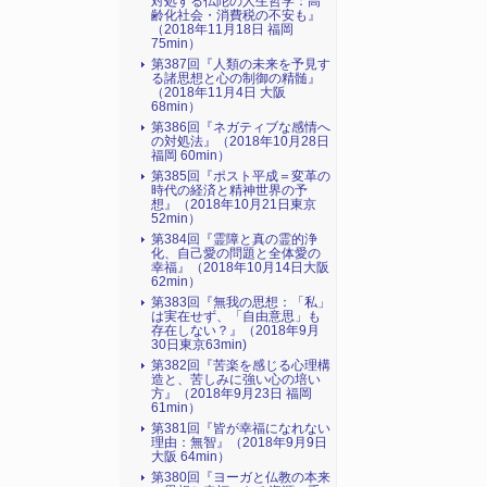
対処する仏陀の人生哲学：高
齢化社会・消費税の不安も』
（2018年11月18日 福岡
75min）
第387回『人類の未来を予見す
る諸思想と心の制御の精髄』
（2018年11月4日 大阪
68min）
第386回『ネガティブな感情へ
の対処法』（2018年10月28日
福岡 60min）
第385回『ポスト平成＝変革の
時代の経済と精神世界の予
想』（2018年10月21日東京
52min）
第384回『霊障と真の霊的浄
化、自己愛の問題と全体愛の
幸福』（2018年10月14日大阪
62min）
第383回『無我の思想：「私」
は実在せず、「自由意思」も
存在しない？』（2018年9月
30日東京63min)
第382回『苦楽を感じる心理構
造と、苦しみに強い心の培い
方』（2018年9月23日 福岡
61min）
第381回『皆が幸福になれない
理由：無智』（2018年9月9日
大阪 64min）
第380回『ヨーガと仏教の本来