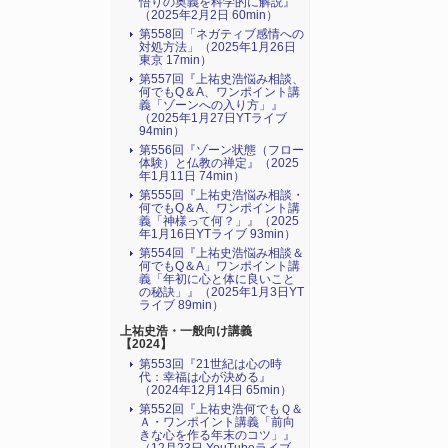
悟りの奥義を科学的に解説』
（2025年2月2日 60min）
第558回「ネガティブ感情への
対処方法」（2025年1月26日
東京 17min）
第557回『上祐史浩悩み相談、
何でもQ＆A、ワンポイント講
義「ゾーンへの入り方」』
（2025年1月27日YTライブ
94min）
第556回『ゾーン状態（フロー
体験）と仏教の禅定』（2025
年1月11日 74min）
第555回『上祐史浩悩み相談・
何でもQ＆A、ワンポイント講
義「神様って何？」』（2025
年1月16日YTライブ 93min）
第554回『上祐史浩悩み相談＆
何でもQ＆A」ワンポイント講
義「年初に心と体に良いこと
の秘訣」』（2025年1月3日YT
ライブ 89min）
上祐史浩・一般向け講義
【2024】
第553回『21世紀は心の時
代：幸福は心が決める』
（2024年12月14日 65min）
第552回『上祐史浩何でもＱ＆
Ａ・ワンポイント講義「前向
きな心を作る年末のコツ」』