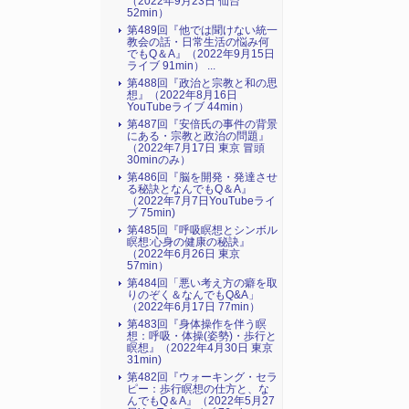
（2022年9月23日 仙台
52min）
第489回『他では聞けない統一
教会の話・日常生活の悩み何
でもQ＆A』（2022年9月15日
ライブ 91min） ...
第488回『政治と宗教と和の思
想』（2022年8月16日
YouTubeライブ 44min）
第487回『安倍氏の事件の背景
にある・宗教と政治の問題』
（2022年7月17日 東京 冒頭
30minのみ）
第486回『脳を開発・発達させ
る秘訣となんでもQ＆A』
（2022年7月7日YouTubeライ
ブ 75min)
第485回『呼吸瞑想とシンボル
瞑想:心身の健康の秘訣』
（2022年6月26日 東京
57min）
第484回「悪い考え方の癖を取
りのぞく＆なんでもQ&A」
（2022年6月17日 77min）
第483回『身体操作を伴う瞑
想：呼吸・体操(姿勢)・歩行と
瞑想』（2022年4月30日 東京
31min)
第482回『ウォーキング・セラ
ピー：歩行瞑想の仕方と、な
んでもQ＆A』（2022年5月27