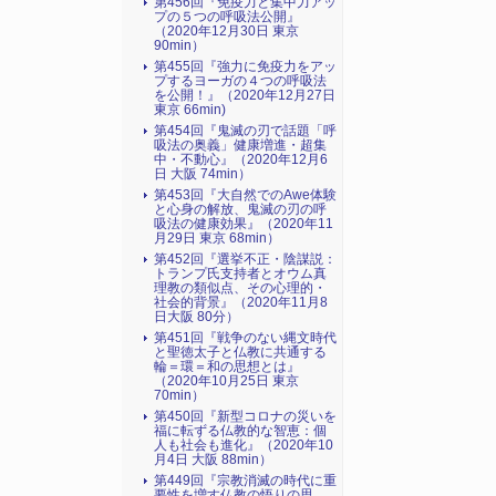
第456回『免疫力と集中力アッ
プの５つの呼吸法公開』
（2020年12月30日 東京
90min）
第455回『強力に免疫力をアッ
プするヨーガの４つの呼吸法
を公開！』（2020年12月27日
東京 66min)
第454回『鬼滅の刃で話題「呼
吸法の奥義」健康増進・超集
中・不動心』（2020年12月6
日 大阪 74min）
第453回『大自然でのAwe体験
と心身の解放、鬼滅の刃の呼
吸法の健康効果』（2020年11
月29日 東京 68min）
第452回『選挙不正・陰謀説：
トランプ氏支持者とオウム真
理教の類似点、その心理的・
社会的背景』（2020年11月8
日大阪 80分）
第451回『戦争のない縄文時代
と聖徳太子と仏教に共通する
輪＝環＝和の思想とは』
（2020年10月25日 東京
70min）
第450回『新型コロナの災いを
福に転ずる仏教的な智恵：個
人も社会も進化』（2020年10
月4日 大阪 88min）
第449回『宗教消滅の時代に重
要性を増す仏教の悟りの思