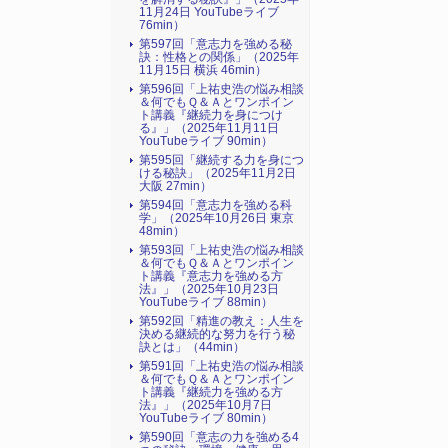
11月24日 YouTubeライブ
76min）
第597回「意志力を強める秘
訣：性格との関係」（2025年
11月15日 横浜 46min）
第596回「上祐史浩の悩み相談
＆何でもＱ＆Ａとワンポイン
ト講義『継続力を身につけ
る』​」（2025年11月11日
YouTubeライブ 90min）
第595回「継続する力を身につ
ける秘訣」（2025年11月2日
大阪 27min）
第594回「意志力を強める科
学」（2025年10月26日 東京
48min）
第593回「上祐史浩の悩み相談
＆何でもＱ＆Ａとワンポイン
ト講義『意志力を強める方
法』​」（2025年10月23日
YouTubeライブ 88min）
第592回「精進の教え：人生を
決める継続的な努力を行う秘
訣とは」（44min）
第591回「上祐史浩の悩み相談
＆何でもＱ＆Ａとワンポイン
ト講義『継続力を強める方
法』​」（2025年10月7日
YouTubeライブ 80min）
第590回「意志の力を強める4