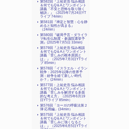
第582回『上祐史浩 悩み相談
＆何でもQ＆Aとワンポイント
講義「不安と恐怖を取り除く
秘訣」』（2025年7月24日YT
ライブ 74min）
第581回『禅定と智慧：心を静
めると知性が高まる』
（24min）
第580回『破局予言・ダライラ
マ転生仏制度・参議院選挙予
測』(2025年7月5日 33min)
第579回『上祐史浩 悩み相談
＆何でもQ＆Aとワンポイント
講義「苦しみの根本原因と
は」』（2025年7月3日YTライ
ブ 85min）
第578回「イスラエル・イラン
戦争：2025年以降の世界予
測：紛争を経て新しい時代
か？」(24min）
第577回：上祐史浩 悩み相談
＆何でもQ＆Aとワンポイント
講義「苦しみを解消する多面
的な考え方」（2025年6月19
日YTライブ 85min）
第576回「ヨーガの呼吸法第２
弾 応用編」(34min）
第575回『上祐史浩 悩み相談
＆何でもQ＆Aとワンポイント
講義「苦しみに強くなると
は」』（2025年6月5日YTライ