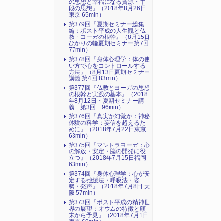
の思想と幸福になる資源・手
段の思想』（2018年8月26日
東京 65min）
第379回『夏期セミナー総集
編：ポスト平成の人生観と仏
教・ヨーガの根幹』（8月15日
ひかりの輪夏期セミナー第7回
77min）
第378回『身体心理学：体の使
い方で心をコントロールする
方法』（8月13日夏期セミナー
講義 第4回 83min）
第377回『仏教とヨーガの思想
の根幹と実践の基本』（2018
年8月12日・夏期セミナー講
義 第3回 96min）
第376回『真実か幻覚か：神秘
体験の科学：妄信を超えるた
めに』（2018年7月22日東京
63min）
第375回『マントラヨーガ：心
の解放・安定・脳の開発に役
立つ』（2018年7月15日福岡
63min）
第374回『身体心理学：心が安
定する弛緩法・呼吸法・姿
勢・発声』（2018年7月8日 大
阪 57min）
第373回『ポスト平成の精神世
界の展望：オウムの特徴と顛
末から予見』（2018年7月1日