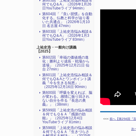
第605回「上祐史浩悩み相談＆
何でもQ＆A」（2026年1月26
日YouTubeライブ 94min）
第604回「『良い習慣』を自動
化する。仏教と科学が辿り着
いた共通点」（2026年1月10
日 名古屋 47min）
第603回「上祐史浩悩み相談＆
何でもQ＆A」（2026年1月3
日YouTubeライブ 83min）
上祐史浩・一般向け講義
【2025】
第602回「幸福の価値感の進
化：勝利より成長・戦場から
道場」（2025年12月21日 仙
台 27min）
第601回「上祐史浩悩み相談＆
何でもQ＆Aとワンポイント講
義『今を生きる知恵』」
（2025年12月16日 90min）
第600回「呼吸を変えれば、脳
が変わる。感情に振り回され
ない自分を作る『長息の奥
義』」（38min）
第599回「上祐史浩の悩み相談
＆何でもＱ＆Ａ『感謝の効
能』」（2025年12月4日
<<<
前へ【第256回『言
YouTubeライブ 81min）
第598回「上祐史浩の悩み相談
次
＆何でもＱ＆Ａ『生きづらさ
を解消する秘訣』​」（2025年