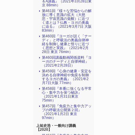
＆A講義』（2021年3月28日東
京 88min）
第461回『様々な苦悩からの解
放に導く意識の拡大（大慈
悲・宇宙意識の覚醒）に近づ
く道とは？仏教・ヨガの奥義
に迫る』（2021年3月7日 大阪
83min）
第460回『ヨーガが説く「ナー
ディ」と呼吸法の奥義自律神
経を制御し健康と悟りに近づ
く思想と実践』（2021年2月
28日 東京 76min）
第460回講義動画関係資料『ヨ
ーガのナーディと自律神経』
（2021年2月28日）
第459回『心身の健康・安定を
決める自律神経や免疫を制御
するヨガの奥義』（2021年2
月7日大阪 77min）
第458回『本番に強くなる平常
心・集中力を保つ秘訣』
（2021年1月31日東京
75min）
第457回『免疫力と集中力アッ
プの呼吸法公開第２回』
（2021年1月2日 東京
97min）
上祐史浩・一般向け講義
【2020】