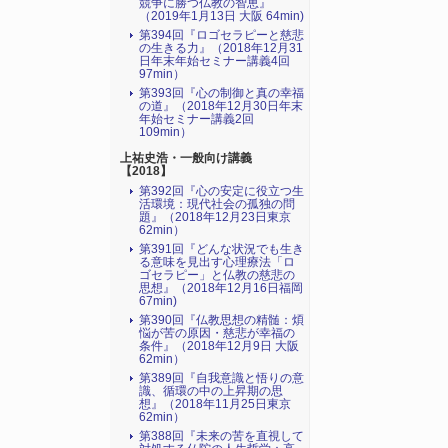
競争に勝つ仏教の智恵』
（2019年1月13日 大阪 64min)
第394回『ロゴセラピーと慈悲
の生きる力』（2018年12月31
日年末年始セミナー講義4回
97min）
第393回『心の制御と真の幸福
の道』（2018年12月30日年末
年始セミナー講義2回
109min）
上祐史浩・一般向け講義
【2018】
第392回『心の安定に役立つ生
活環境：現代社会の孤独の問
題』（2018年12月23日東京
62min）
第391回『どんな状況でも生き
る意味を見出す心理療法「ロ
ゴセラピー」と仏教の慈悲の
思想』（2018年12月16日福岡
67min)
第390回『仏教思想の精髄：煩
悩が苦の原因・慈悲が幸福の
条件』（2018年12月9日 大阪
62min）
第389回『自我意識と悟りの意
識、循環の中の上昇期の思
想』（2018年11月25日東京
62min）
第388回『未来の苦を直視して