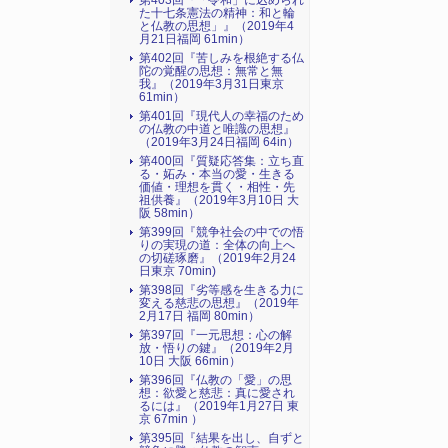
第403回『「令和」に込められ
た十七条憲法の精神：和と輪
と仏教の思想」』（2019年4
月21日福岡 61min）
第402回『苦しみを根絶する仏
陀の覚醒の思想：無常と無
我』（2019年3月31日東京
61min）
第401回『現代人の幸福のため
の仏教の中道と唯識の思想』
（2019年3月24日福岡 64in）
第400回『質疑応答集：立ち直
る・妬み・本当の愛・生きる
価値・理想を貫く・相性・先
祖供養』（2019年3月10日 大
阪 58min）
第399回『競争社会の中での悟
りの実現の道：全体の向上へ
の切磋琢磨』（2019年2月24
日東京 70min)
第398回『劣等感を生きる力に
変える慈悲の思想』（2019年
2月17日 福岡 80min）
第397回『一元思想：心の解
放・悟りの鍵』（2019年2月
10日 大阪 66min）
第396回『仏教の「愛」の思
想：欲愛と慈悲：真に愛され
るには』（2019年1月27日 東
京 67min ）
第395回『結果を出し、自ずと