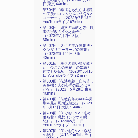
幸福の悟り』（2023年7月23
日 東京 44min）
第504回『幸福をもたらす感謝
の実践のコツ＆なんでもQ＆A
コーナー 』（2023年7月13日
YouTubeライブ 87min）
第503回『縄文の宗教と弥生以
降の宗教の変化と融合』
（2023年7月2日 大阪
35min）
第502回『３つの主な瞑想法と
クンダリニーヨーガの瞑想』
（2023年6月11日 大阪
43min）
第501回『幸せの青い鳥が教え
た「今ここの幸福」の知恵と
何でもQ＆A』（2023年6月15
日 YouTubeライブ 92min）
第500回『仏法奥義：自ら苦し
みを招く人の心理の罠とは何
か？』（2023年5月28日 東京
40min）
第499回「仏教変革の400年周
期＆最新周期説解説」（2023
年5月14日 大阪 45min）
第498回『何でもQ＆A・心が
落ち着く瞑想（シンボル瞑
想）』（2023年5月11日
YouTubeライブ 110min）
第497回『何でもQ＆A・瞑想
の秘訣』（4/13 YouTubeライ