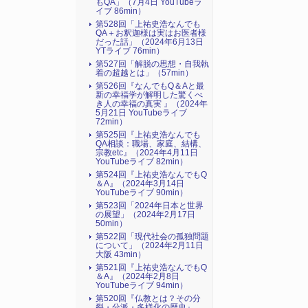
もQA」（7月4日 YouTubeラ
イブ 86min）
第528回「上祐史浩なんでも
QA＋お釈迦様は実はお医者様
だった話」（2024年6月13日
YTライブ 76min）
第527回「解脱の思想・自我執
着の超越とは」（57min）
第526回『なんでもQ＆Aと最
新の幸福学が解明した驚くべ
き人の幸福の真実 』（2024年
5月21日 YouTubeライブ
72min）
第525回『上祐史浩なんでも
QA相談：職場、家庭、結構、
宗教etc』（2024年4月11日
YouTubeライブ 82min）
第524回『上祐史浩なんでもQ
＆A』（2024年3月14日
YouTubeライブ 90min）
第523回「2024年日本と世界
の展望」（2024年2月17日
50min）
第522回「現代社会の孤独問題
について」（2024年2月11日
大阪 43min）
第521回『上祐史浩なんでもQ
＆A』（2024年2月8日
YouTubeライブ 94min）
第520回『仏教とは？その分
裂・分派・多様化の歴史』