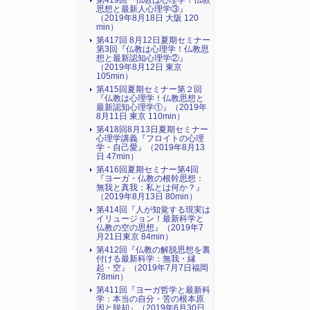
第419回『仏教は心理学！仏教
思想と最新人心理学③』
（2019年8月18日 大阪 120
min）
第417回 8月12日夏期セミナー
第3回『仏教は心理学！仏教思
想と最新認知心理学②』
（2019年8月12日 東京
105min）
第415回夏期セミナー第２回
『仏教は心理学！仏教思想と
最新認知心理学①』（2019年
8月11日 東京 110min）
第418回8月13日夏期セミナー
心理学講義『フロイトの心理
学・自己愛』（2019年8月13
日 47min）
第416回夏期セミナー第4回
『ヨーガ・仏教の根幹思想：
無我と真我：私とは何か？』
（2019年8月13日 80min）
第414回『人が知覚する現実は
イリュージョン！最新科学と
仏教の空の思想』（2019年7
月21日東京 84min）
第412回『仏教の解脱思想を裏
付ける最新科学：無我・縁
起・空』（2019年7月7日福岡
78min）
第411回『ヨーガ哲学と最新科
学：本当の自分・苦の根本原
因と脱却』（2019年6月30日