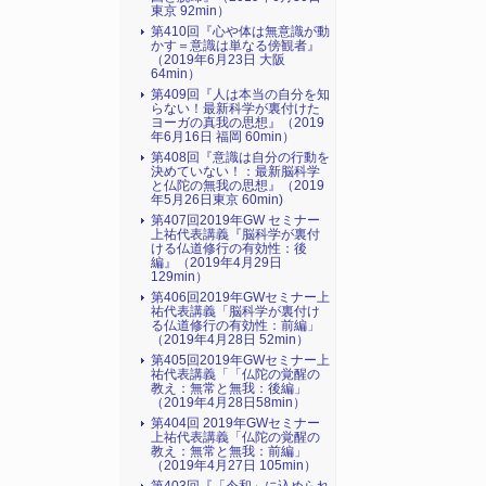
東京 92min）
第410回『心や体は無意識が動
かす＝意識は単なる傍観者』
（2019年6月23日 大阪
64min）
第409回『人は本当の自分を知
らない！最新科学が裏付けた
ヨーガの真我の思想』（2019
年6月16日 福岡 60min）
第408回『意識は自分の行動を
決めていない！：最新脳科学
と仏陀の無我の思想』（2019
年5月26日東京 60min)
第407回2019年GW セミナー
上祐代表講義『脳科学が裏付
ける仏道修行の有効性：後
編』（2019年4月29日
129min）
第406回2019年GWセミナー上
祐代表講義「脳科学が裏付け
る仏道修行の有効性：前編」
（2019年4月28日 52min）
第405回2019年GWセミナー上
祐代表講義「「仏陀の覚醒の
教え：無常と無我：後編」
（2019年4月28日58min）
第404回 2019年GWセミナー
上祐代表講義「仏陀の覚醒の
教え：無常と無我：前編」
（2019年4月27日 105min）