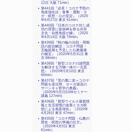
12日 大阪 71min）
第441回『必見！コロナ予防の
免疫強化法：食事・運動・ヨ
ガ・瞑想・心の安定』（2020
年6月27日 東京 61min）
第440回『日本のコロナ封じ成
功の背景に疫病神を祭る共存
文化・自然免疫が鍵』（2020
年6月14日 大阪 79min）
第439回『時の輪の法則・周期
説の総合解説：コロナ問題・
五輪延期も予見した仏教最後
の秘宝』（2020年5月31日 東
京 88min）
第438回『新型コロナの諸問題
を解決する万物一体の一元思
想』（2020年5月10日 東京
60min）
第437回『苦の裏に楽＝コロナ
問題を逆活用、ヨーガ源流の
サーンキャ哲学の奥義』
（2020年5月2日GWセミナー
講義 127min)
第436回『新型ウイルス最新情
報と生活習慣の改善とヨガ瞑
想による免疫強化』（2020年
4月26日 東京 47min）
第435回『コロナ問題・仏教の
歴史・瞑想の準備の仕方』
（2020年4月5日 東京
61min）