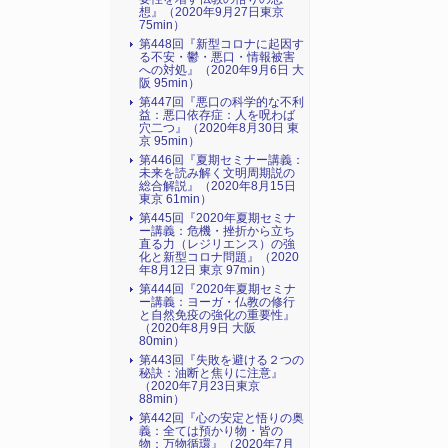
想』（2020年9月27日東京
75min）
第448回『新型コロナに起因す
る不安・鬱・悪口・情報被害
への対処』（2020年9月6日 大
阪 95min）
第447回『悪口の科学的な不利
益：悪口依存症：人を呪わば
穴二つ』（2020年8月30日 東
京 95min）
第446回『夏期セミナー講義：
未来を読み解く文明周期説の
総合解説』（2020年8月15日
東京 61min）
第445回『2020年夏期セミナ
ー講義：危機・挫折から立ち
直る力（レジリエンス）の強
化と新型コロナ問題』（2020
年8月12日 東京 97min）
第444回『2020年夏期セミナ
ー講義：ヨーガ・仏教の修行
と自然免疫の強化の重要性』
（2020年8月9日 大阪
80min）
第443回『失敗を避ける２つの
秘訣：油断と焦りに注意』
（2020年7月23日東京
88min）
第442回『心の安定と悟りの奥
義：全ては預かり物・皆の
物：万物循環』（2020年7月