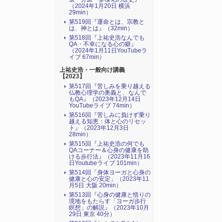
（2024年1月20日 横浜
29min）
第519回『運命とは、宗教と
は、神とは』（32min）
第518回『上祐史浩なんでも
QA・不幸になる心の癖』
（2024年1月11日YouTubeラ
イブ 67min）
上祐史浩・一般向け講義
【2023】
第517回『苦しみを乗り越える
仏教心理学の奥義と、なんで
もQA』（2023年12月14日
YouTubeライブ 74min）
第516回『苦しみに負けず乗り
越える知恵：体と心のリセッ
ト』（2023年12月3日
28min）
第515回『上祐史浩の何でも
QAコーナー＆心身の健康を助
ける歩行法』（2023年11月16
日Youtubeライブ 101min）
第514回「身体ヨーガと心身の
健康と心の安定」（2023年11
月5日 大阪 20min）
第513回『心身の健康と悟りの
境地をもたらす「ヨーガ歩行
瞑想」の解説』（2023年10月
29日 東京 40分）