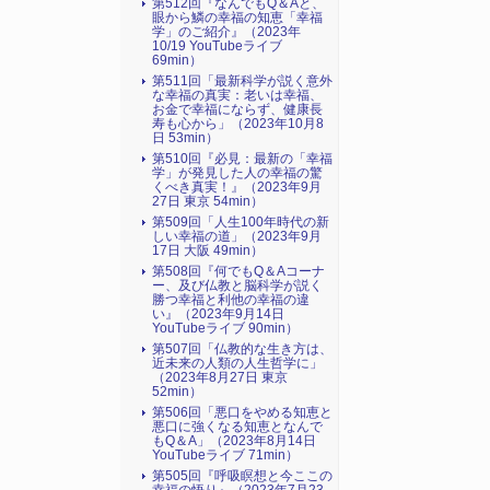
第512回『なんでもQ＆Aと、
眼から鱗の幸福の知恵「幸福
学」のご紹介』（2023年
10/19 YouTubeライブ
69min）
第511回「最新科学が説く意外
な幸福の真実：老いは幸福、
お金で幸福にならず、健康長
寿も心から」（2023年10月8
日 53min）
第510回『必見：最新の「幸福
学」が発見した人の幸福の驚
くべき真実！』（2023年9月
27日 東京 54min）
第509回「人生100年時代の新
しい幸福の道」（2023年9月
17日 大阪 49min）
第508回『何でもQ＆Aコーナ
ー、及び仏教と脳科学が説く
勝つ幸福と利他の幸福の違
い』（2023年9月14日
YouTubeライブ 90min）
第507回「仏教的な生き方は、
近未来の人類の人生哲学に」
（2023年8月27日 東京
52min）
第506回「悪口をやめる知恵と
悪口に強くなる知恵となんで
もQ＆A」（2023年8月14日
YouTubeライブ 71min）
第505回『呼吸瞑想と今ここの