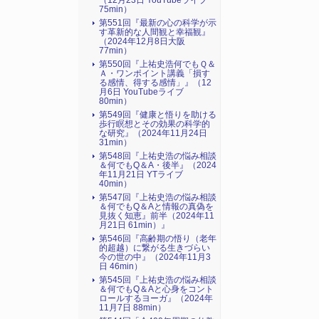
（12月23日 YouTubeライブ
75min）
第551回『最新の心の科学が示
す革新的な人間観と幸福観』
（2024年12月8日大阪
77min）
第550回『上祐史浩何でもＱ＆
Ａ・ワンポイント講義「損す
る感情、得する感情」』（12
月6日 YouTubeライブ
80min）
第549回『健康と悟りを助ける
歩行瞑想とその効果の科学的
な研究』（2024年11月24日
31min）
第548回『上祐史浩の悩み相談
＆何でもQ＆A・後半』（2024
年11月21日 YTライブ
40min）
第547回『上祐史浩の悩み相談
＆何でもQ＆Aと情報の真偽を
見抜く知恵』前半（2024年11
月21日 61min）』
第546回『高齢期の悟り（老年
的超越）に繋がる生きづらい
今の世の中』（2024年11月3
日 46min）
第545回『上祐史浩の悩み相談
＆何でもQ＆Aと心身をコント
ロールするヨーガ』（2024年
11月7日 88min）