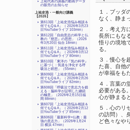
上祐代表の講義の動画データ
の販売のお知らせ
１．ブッダ
上祐史浩・一般向け講義
【2026】
なく、静ま
第613回「上祐史浩悩み相談＆
何でもQ＆A」（ 2026年3月23
２．考え方
日YouTubeライブ 103min）
長所にもな
第612回「自由意志の科学と仏
教の『慈悲』の思想」（2026
悟りの境地
年3月20日 仙台 18min）
る。
第611回「上祐史浩悩み相談＆
何でもQ＆A」（ 2026年3月12
日YouTubeライブ 80min）
３．慢心を
第610回「東洋の『気の科学』
に基づく：気道を浄化する呼
た喜、自他
吸法と瞑想」（55min）
が幸福をも
第609回「上祐史浩悩み相談＆
何でもQ＆A」（ 2026年2月26
日YouTubeライブ 82min）
４．言葉の
第608回「呼吸法で意志力を鍛
必要がある
える：脳科学が証明した継続
の極意」（2026年2月15日福
心が静まる
岡 88min）
第607回「上祐史浩悩み相談＆
５．心のリ
何でもQ＆A」（ 2026年2月12
日YouTubeライブ 85min）
の訪問）、
第606回「最新科学×仏教：最
ど色々なや
強の意志力」（2026年1月24
日 横浜 47min）