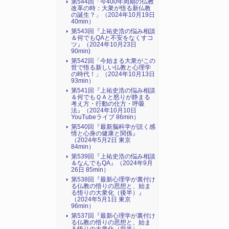
第544回「今400年周期の仏教
改革の時：大衆が悟る新仏教
の誕生？」（2024年10月19日
40min）
第543回『上祐史浩の悩み相談
＆何でもQAと不安をなくすコ
ツ』（2024年10月23日
90min)
第542回「今始まる大衆がこの
世で悟る新しい仏教と心理学
の時代！」（2024年10月13日
93min）
第541回『上祐史浩の悩み相談
＆何でもＱＡと怒りが静まる
考え方・行動の仕方・呼吸
法』（2024年10月10日
YouTubeライブ 86min）
第540回『最新脳科学が説く感
情と心身の健康と関係』
（2024年5月2日 東京
84min）
第539回『上祐史浩の悩み相談
＆なんでもQA』（2024年9月
26日 85min）
第538回『最新心理学が裏付け
る仏教の悟りの思想と、始ま
る悟りの大衆化（後半）』
（2024年5月1日 東京
96min）
第537回『最新心理学が裏付け
る仏教の悟りの思想と、始ま