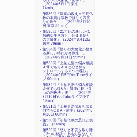
る悟りの大衆化（前半）』
（2024年5月1日 東京
74min）
第536回『釈迦の教え＝初期仏
教の本質は宗教ではなく高度
な心理学！』（2024年8月10
日 東京 55min）
第535回『21世紀の新しい仏
教的な生き方と、始まる悟り
の大衆化』（2024年8月12日
東京 79min）
第534回『悟りの大衆化が始ま
る新しい時代が今到来！』
（2024年9月11日 55min）
第533回『上祐史浩の悩み相談
＆何でもＱ＆Ａと心と体をコ
ントロールする６つの秘訣』
（2024年9月5日YouTubeライ
ブ 90min）
第532回『上祐史浩の悩み相談
＆何でもQ＆A＋健康に良い３
つの呼吸法：後半』（2024年
8月16日YouTubeライブ後半
49min）
第531回『上祐史浩悩み相談＆
何でもQ＆A・前半』(2024年8
月16日 66min）
第530回『初期仏教の思想と実
践』（64min)
第529回「怒りと不安を取り除
く3つの秘訣＋上祐史浩なんで