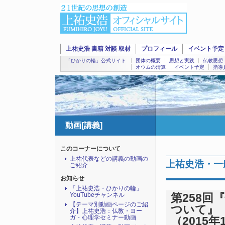
上祐史浩 書籍 対談 取材
プロフィール
イベント予定
「ひかりの輪」公式サイト
団体の概要
思想と実践
仏教思想
オウムの清算
イベント予定
指導
動画[講義]
このコーナーについて
上祐代表などの講義の動画の
上祐史浩・一般
ご紹介
お知らせ
「上祐史浩・ひかりの輪」
YouTubeチャンネル
第258
【テーマ別動画ページのご紹
ついて』（2
介】上祐史浩：仏教・ヨー
ガ・心理学セミナー動画
（2015年