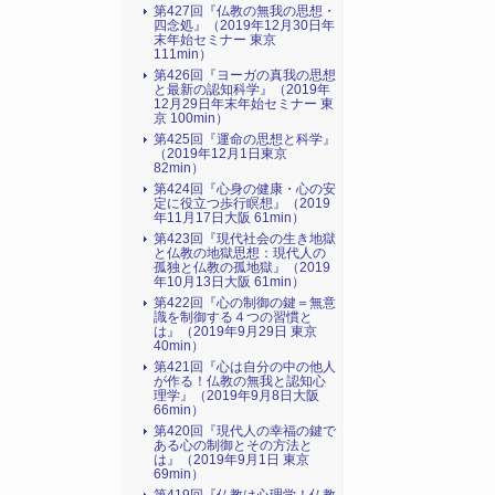
第427回『仏教の無我の思想・
四念処』（2019年12月30日年
末年始セミナー 東京
111min）
第426回『ヨーガの真我の思想
と最新の認知科学』（2019年
12月29日年末年始セミナー 東
京 100min）
第425回『運命の思想と科学』
（2019年12月1日東京
82min）
第424回『心身の健康・心の安
定に役立つ歩行瞑想』（2019
年11月17日大阪 61min）
第423回『現代社会の生き地獄
と仏教の地獄思想：現代人の
孤独と仏教の孤地獄』（2019
年10月13日大阪 61min）
第422回『心の制御の鍵＝無意
識を制御する４つの習慣と
は』（2019年9月29日 東京
40min）
第421回『心は自分の中の他人
が作る！仏教の無我と認知心
理学』（2019年9月8日大阪
66min）
第420回『現代人の幸福の鍵で
ある心の制御とその方法と
は』（2019年9月1日 東京
69min）