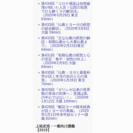
第434回『コロナ感染は自然破
壊が招いた人災！仏陀の知恵
でひも解くその解決法』
（2020年3月29日 東京
63min）
第433回『仏教とヨーガの瞑想
の総合解説』（2020年3月8日
大阪 59min)
第432回『主な仏教の瞑想の解
説：初期仏教から大乗仏教ま
で』（2020年2月23日東京
64min）
第431回『初期仏教の瞑想と心
の安定・集中・知性の向上』
（2020年2月9日 大阪
84min）
第430回『仏教・ヨガと最新科
学が説く本当の自分と心の真
実』（2020年1月26日 東京
70min）
第429回『ガリレオ以来の世界
観の革命の到来へ：意識は私
の中心ではない！』（2020年
1月12日 大阪 100min）
第428回『解説ヨーガ根本経典
が説くヨーガの奥義』（2020
年1月1日年末年始セミナー講
義 82min）
上祐史浩・一般向け講義
【2019】