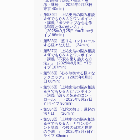
つの秘訣：環境・健康・思
考・継続」（2025年9月28日
東京 40min）
第589回「上祐史浩の悩み相談
＆何でもＱ＆Ａとワンポイン
ト講義『ポジティブな心を作
る環境と体の使い方』​」
（2025年9月25日 YouTubeラ
イブ 88min）
第588回「怒りをコントロール
する様々な方法」（34min）
第587回「上祐史浩の悩み相談
＆何でもＱ＆Ａとワンポイン
ト講義『不安を乗り越える方
法』​」（2025年9月9日 YTラ
イブ 107min）
第586回「心を制御する様々な
テクニック」（2025年8月23
日 68min）
第585回「上祐史浩の悩み相談
＆何でもＱ＆Ａとワンポイン
ト講義『怒りと妬みのコント
ロール』​」（2025年8月27日
YTライブ 96min）
第584回「仏陀の教え：縁起の
法とは」（26min）
第583回『上祐史浩の悩み相談
＆何でもＱ＆Ａ」とワンポイ
ント講義「今後の日本と世界
の予測」』（2025年8月7日YT
ライブ 80min）