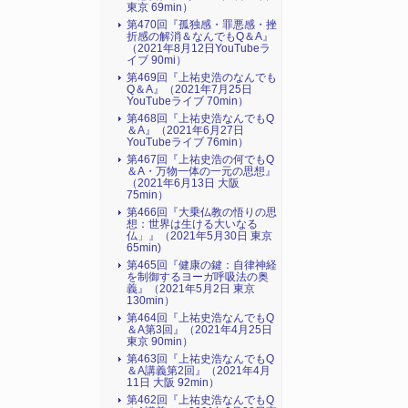
東京 69min）
第470回『孤独感・罪悪感・挫
折感の解消＆なんでもQ＆A』
（2021年8月12日YouTubeラ
イブ 90mi）
第469回『上祐史浩のなんでも
Q＆A』（2021年7月25日
YouTubeライブ 70min）
第468回『上祐史浩なんでもQ
＆A』（2021年6月27日
YouTubeライブ 76min）
第467回『上祐史浩の何でもQ
＆A・万物一体の一元の思想』
（2021年6月13日 大阪
75min）
第466回『大乗仏教の悟りの思
想：世界は生ける大いなる
仏」』（2021年5月30日 東京
65min)
第465回『健康の鍵：自律神経
を制御するヨーガ呼吸法の奥
義』（2021年5月2日 東京
130min）
第464回『上祐史浩なんでもQ
＆A第3回』（2021年4月25日
東京 90min）
第463回『上祐史浩なんでもQ
＆A講義第2回』（2021年4月
11日 大阪 92min）
第462回『上祐史浩なんでもQ