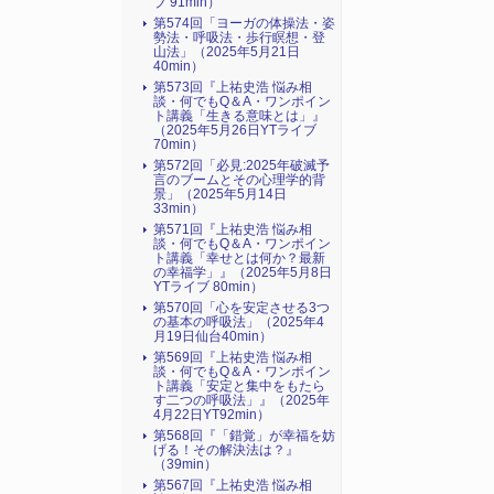
ブ 91min）
第574回「ヨーガの体操法・姿
勢法・呼吸法・歩行瞑想・登
山法」（2025年5月21日
40min）
第573回『上祐史浩 悩み相
談・何でもQ＆A・ワンポイン
ト講義「生きる意味とは」』
（2025年5月26日YTライブ
70min）
第572回「必見:2025年破滅予
言のブームとその心理学的背
景」（2025年5月14日
33min）
第571回『上祐史浩 悩み相
談・何でもQ＆A・ワンポイン
ト講義「幸せとは何か？最新
の幸福学」』（2025年5月8日
YTライブ 80min）
第570回「心を安定させる3つ
の基本の呼吸法」（2025年4
月19日仙台40min）
第569回『上祐史浩 悩み相
談・何でもQ＆A・ワンポイン
ト講義「安定と集中をもたら
す二つの呼吸法」』（2025年
4月22日YT92min）
第568回『「錯覚」が幸福を妨
げる！その解決法は？』
（39min）
第567回『上祐史浩 悩み相