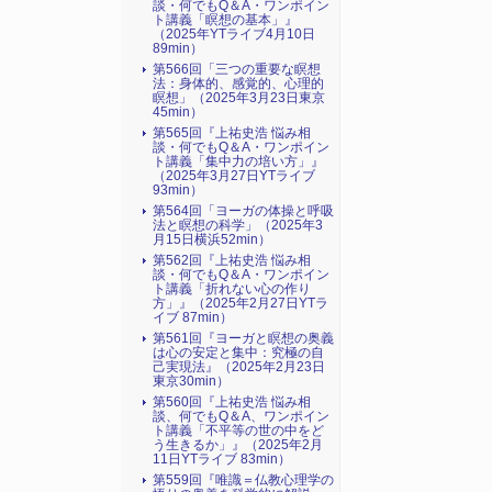
談・何でもQ＆A・ワンポイン
ト講義「瞑想の基本」』
（2025年YTライブ4月10日
89min）
第566回「三つの重要な瞑想
法：身体的、感覚的、心理的
瞑想」（2025年3月23日東京
45min）
第565回『上祐史浩 悩み相
談・何でもQ＆A・ワンポイン
ト講義「集中力の培い方」』
（2025年3月27日YTライブ
93min）
第564回「ヨーガの体操と呼吸
法と瞑想の科学」（2025年3
月15日横浜52min）
第562回『上祐史浩 悩み相
談・何でもQ＆A・ワンポイン
ト講義「折れない心の作り
方」』（2025年2月27日YTラ
イブ 87min）
第561回『ヨーガと瞑想の奥義
は心の安定と集中：究極の自
己実現法』（2025年2月23日
東京30min）
第560回『上祐史浩 悩み相
談、何でもQ＆A、ワンポイン
ト講義「不平等の世の中をど
う生きるか」』（2025年2月
11日YTライブ 83min）
第559回『唯識＝仏教心理学の