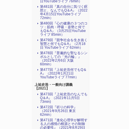
日YouTubeライブ 76min）
第481回『真の自分に気づく瞑
想と、なんでもQ＆A』（2022
年4月15日YouTubeライブ
72min）
第480回『心の健康の３つのコ
ツ：筋肉・呼吸・姿勢と何で
もQ＆A』（3月25日YouTube
ライブ 85min）
第479回『競争社会を生き抜く
智慧と何でもQ＆A』（2月18
日 YouTubeライブ 62min）
第478回『普遍的な聖なるシン
ボルとしての「光の輪」』
（2022年2月6日 大阪
60min）
第477回『上祐史浩何でもQ＆
A』（2022年1月21日
YouTubeライブ 77min）
上祐史浩・一般向け講義
【2021】
第473回『上祐史浩のなんでも
Q＆A』（2021年11月5日
73min)
第472回『祈りの科学』
（2021年9月26日 東京
62min）
第471回『進化心理学が解明す
る人の感情の根源とその制御
の必要性』（2021年8月29日