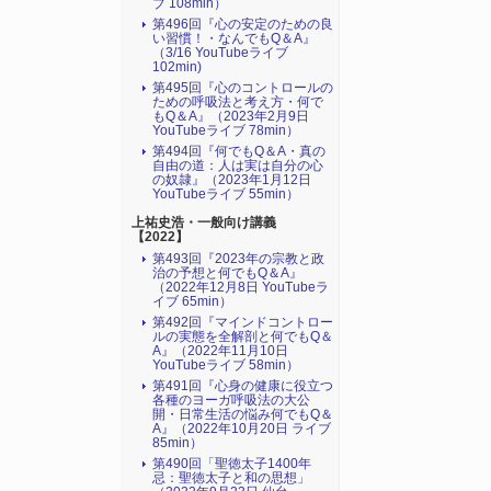
ブ 108min）
第496回『心の安定のための良
い習慣！・なんでもQ＆A』
（3/16 YouTubeライブ
102min)
第495回『心のコントロールの
ための呼吸法と考え方・何で
もQ＆A』（2023年2月9日
YouTubeライブ 78min）
第494回『何でもQ＆A・真の
自由の道：人は実は自分の心
の奴隷』（2023年1月12日
YouTubeライブ 55min）
上祐史浩・一般向け講義
【2022】
第493回『2023年の宗教と政
治の予想と何でもQ＆A』
（2022年12月8日 YouTubeラ
イブ 65min）
第492回『マインドコントロー
ルの実態を全解剖と何でもQ＆
A』（2022年11月10日
YouTubeライブ 58min）
第491回『心身の健康に役立つ
各種のヨーガ呼吸法の大公
開・日常生活の悩み何でもQ＆
A』（2022年10月20日 ライブ
85min）
第490回「聖徳太子1400年
忌：聖徳太子と和の思想」