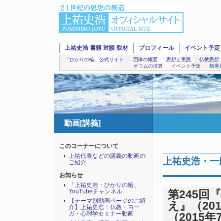
上祐史浩 書籍 対談 取材
プロフィール
イベント予定
「ひかりの輪」公式サイト
団体の概要
思想と実践
仏教思想
オウムの清算
イベント予定
指導
動画[講義]
このコーナーについて
上祐代表などの講義の動画の
上祐史浩・一般
ご紹介
お知らせ
「上祐史浩・ひかりの輪」
YouTubeチャンネル
第245
【テーマ別動画ページのご紹
え』（201
介】上祐史浩：仏教・ヨー
ガ・心理学セミナー動画
（2015年