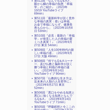
第512回『なんでもQ＆Aと、
眼から鱗の幸福の知恵「幸福
学」のご紹介』（2023年
10/19 YouTubeライブ
69min）
第511回「最新科学が説く意外
な幸福の真実：老いは幸福、
お金で幸福にならず、健康長
寿も心から」（2023年10月8
日 53min）
第510回『必見：最新の「幸福
学」が発見した人の幸福の驚
くべき真実！』（2023年9月
27日 東京 54min）
第509回「人生100年時代の新
しい幸福の道」（2023年9月
17日 大阪 49min）
第508回『何でもQ＆Aコーナ
ー、及び仏教と脳科学が説く
勝つ幸福と利他の幸福の違
い』（2023年9月14日
YouTubeライブ 90min）
第507回「仏教的な生き方は、
近未来の人類の人生哲学に」
（2023年8月27日 東京
52min）
第506回「悪口をやめる知恵と
悪口に強くなる知恵となんで
もQ＆A」（2023年8月14日
YouTubeライブ 71min）
第505回『呼吸瞑想と今ここの