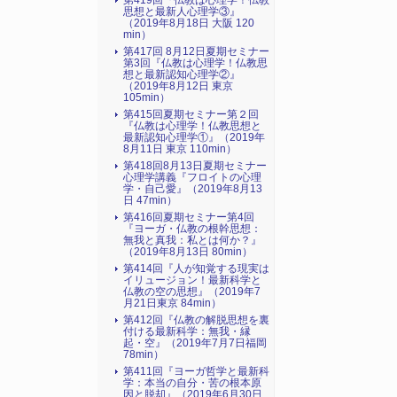
第419回『仏教は心理学！仏教
思想と最新人心理学③』
（2019年8月18日 大阪 120
min）
第417回 8月12日夏期セミナー
第3回『仏教は心理学！仏教思
想と最新認知心理学②』
（2019年8月12日 東京
105min）
第415回夏期セミナー第２回
『仏教は心理学！仏教思想と
最新認知心理学①』（2019年
8月11日 東京 110min）
第418回8月13日夏期セミナー
心理学講義『フロイトの心理
学・自己愛』（2019年8月13
日 47min）
第416回夏期セミナー第4回
『ヨーガ・仏教の根幹思想：
無我と真我：私とは何か？』
（2019年8月13日 80min）
第414回『人が知覚する現実は
イリュージョン！最新科学と
仏教の空の思想』（2019年7
月21日東京 84min）
第412回『仏教の解脱思想を裏
付ける最新科学：無我・縁
起・空』（2019年7月7日福岡
78min）
第411回『ヨーガ哲学と最新科
学：本当の自分・苦の根本原
因と脱却』（2019年6月30日