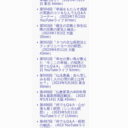
幸福の悟り』（2023年7月23
日 東京 44min）
第504回『幸福をもたらす感謝
の実践のコツ＆なんでもQ＆A
コーナー 』（2023年7月13日
YouTubeライブ 87min）
第503回『縄文の宗教と弥生以
降の宗教の変化と融合』
（2023年7月2日 大阪
35min）
第502回『３つの主な瞑想法と
クンダリニーヨーガの瞑想』
（2023年6月11日 大阪
43min）
第501回『幸せの青い鳥が教え
た「今ここの幸福」の知恵と
何でもQ＆A』（2023年6月15
日 YouTubeライブ 92min）
第500回『仏法奥義：自ら苦し
みを招く人の心理の罠とは何
か？』（2023年5月28日 東京
40min）
第499回「仏教変革の400年周
期＆最新周期説解説」（2023
年5月14日 大阪 45min）
第498回『何でもQ＆A・心が
落ち着く瞑想（シンボル瞑
想）』（2023年5月11日
YouTubeライブ 110min）
第497回『何でもQ＆A・瞑想
の秘訣』（4/13 YouTubeライ