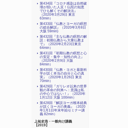
第434回『コロナ感染は自然破
壊が招いた人災！仏陀の知恵
でひも解くその解決法』
（2020年3月29日 東京
63min）
第433回『仏教とヨーガの瞑想
の総合解説』（2020年3月8日
大阪 59min)
第432回『主な仏教の瞑想の解
説：初期仏教から大乗仏教ま
で』（2020年2月23日東京
64min）
第431回『初期仏教の瞑想と心
の安定・集中・知性の向上』
（2020年2月9日 大阪
84min）
第430回『仏教・ヨガと最新科
学が説く本当の自分と心の真
実』（2020年1月26日 東京
70min）
第429回『ガリレオ以来の世界
観の革命の到来へ：意識は私
の中心ではない！』（2020年
1月12日 大阪 100min）
第428回『解説ヨーガ根本経典
が説くヨーガの奥義』（2020
年1月1日年末年始セミナー講
義 82min）
上祐史浩・一般向け講義
【2019】