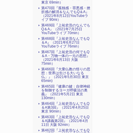
東京 69min）
第470回『孤独感・罪悪感・挫
折感の解消＆なんでもQ＆A』
（2021年8月12日YouTubeラ
イブ 90mi）
第469回『上祐史浩のなんでも
Q＆A』（2021年7月25日
YouTubeライブ 70min）
第468回『上祐史浩なんでもQ
＆A』（2021年6月27日
YouTubeライブ 76min）
第467回『上祐史浩の何でもQ
＆A・万物一体の一元の思想』
（2021年6月13日 大阪
75min）
第466回『大乗仏教の悟りの思
想：世界は生ける大いなる
仏」』（2021年5月30日 東京
65min)
第465回『健康の鍵：自律神経
を制御するヨーガ呼吸法の奥
義』（2021年5月2日 東京
130min）
第464回『上祐史浩なんでもQ
＆A第3回』（2021年4月25日
東京 90min）
第463回『上祐史浩なんでもQ
＆A講義第2回』（2021年4月
11日 大阪 92min）
第462回『上祐史浩なんでもQ