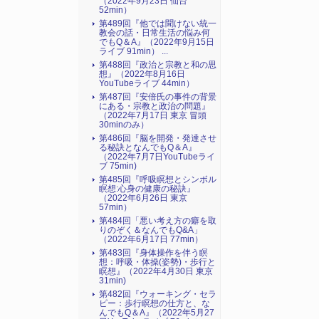
（2022年9月23日 仙台
52min）
第489回『他では聞けない統一
教会の話・日常生活の悩み何
でもQ＆A』（2022年9月15日
ライブ 91min） ...
第488回『政治と宗教と和の思
想』（2022年8月16日
YouTubeライブ 44min）
第487回『安倍氏の事件の背景
にある・宗教と政治の問題』
（2022年7月17日 東京 冒頭
30minのみ）
第486回『脳を開発・発達させ
る秘訣となんでもQ＆A』
（2022年7月7日YouTubeライ
ブ 75min)
第485回『呼吸瞑想とシンボル
瞑想:心身の健康の秘訣』
（2022年6月26日 東京
57min）
第484回「悪い考え方の癖を取
りのぞく＆なんでもQ&A」
（2022年6月17日 77min）
第483回『身体操作を伴う瞑
想：呼吸・体操(姿勢)・歩行と
瞑想』（2022年4月30日 東京
31min)
第482回『ウォーキング・セラ
ピー：歩行瞑想の仕方と、な
んでもQ＆A』（2022年5月27