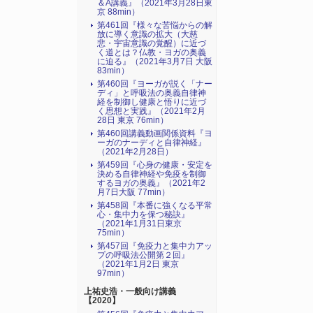
＆A講義』（2021年3月28日東
京 88min）
第461回『様々な苦悩からの解
放に導く意識の拡大（大慈
悲・宇宙意識の覚醒）に近づ
く道とは？仏教・ヨガの奥義
に迫る』（2021年3月7日 大阪
83min）
第460回『ヨーガが説く「ナー
ディ」と呼吸法の奥義自律神
経を制御し健康と悟りに近づ
く思想と実践』（2021年2月
28日 東京 76min）
第460回講義動画関係資料『ヨ
ーガのナーディと自律神経』
（2021年2月28日）
第459回『心身の健康・安定を
決める自律神経や免疫を制御
するヨガの奥義』（2021年2
月7日大阪 77min）
第458回『本番に強くなる平常
心・集中力を保つ秘訣』
（2021年1月31日東京
75min）
第457回『免疫力と集中力アッ
プの呼吸法公開第２回』
（2021年1月2日 東京
97min）
上祐史浩・一般向け講義
【2020】