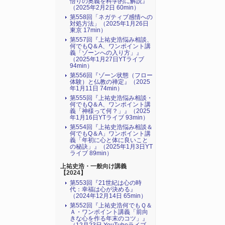
悟りの奥義を科学的に解説』
（2025年2月2日 60min）
第558回「ネガティブ感情への
対処方法」（2025年1月26日
東京 17min）
第557回『上祐史浩悩み相談、
何でもQ＆A、ワンポイント講
義「ゾーンへの入り方」』
（2025年1月27日YTライブ
94min）
第556回『ゾーン状態（フロー
体験）と仏教の禅定』（2025
年1月11日 74min）
第555回『上祐史浩悩み相談・
何でもQ＆A、ワンポイント講
義「神様って何？」』（2025
年1月16日YTライブ 93min）
第554回『上祐史浩悩み相談＆
何でもQ＆A」ワンポイント講
義「年初に心と体に良いこと
の秘訣」』（2025年1月3日YT
ライブ 89min）
上祐史浩・一般向け講義
【2024】
第553回『21世紀は心の時
代：幸福は心が決める』
（2024年12月14日 65min）
第552回『上祐史浩何でもＱ＆
Ａ・ワンポイント講義「前向
きな心を作る年末のコツ」』