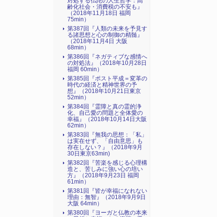
対処する仏陀の人生哲学：高
齢化社会・消費税の不安も』
（2018年11月18日 福岡
75min）
第387回『人類の未来を予見す
る諸思想と心の制御の精髄』
（2018年11月4日 大阪
68min）
第386回『ネガティブな感情へ
の対処法』（2018年10月28日
福岡 60min）
第385回『ポスト平成＝変革の
時代の経済と精神世界の予
想』（2018年10月21日東京
52min）
第384回『霊障と真の霊的浄
化、自己愛の問題と全体愛の
幸福』（2018年10月14日大阪
62min）
第383回『無我の思想：「私」
は実在せず、「自由意思」も
存在しない？』（2018年9月
30日東京63min)
第382回『苦楽を感じる心理構
造と、苦しみに強い心の培い
方』（2018年9月23日 福岡
61min）
第381回『皆が幸福になれない
理由：無智』（2018年9月9日
大阪 64min）
第380回『ヨーガと仏教の本来