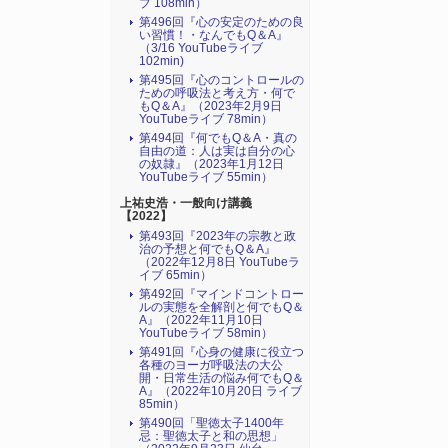
ブ 108min）
第496回『心の安定のための良
い習慣！・なんでもQ＆A』
（3/16 YouTubeライブ
102min)
第495回『心のコントロールの
ための呼吸法と考え方・何で
もQ＆A』（2023年2月9日
YouTubeライブ 78min）
第494回『何でもQ＆A・真の
自由の道：人は実は自分の心
の奴隷』（2023年1月12日
YouTubeライブ 55min）
上祐史浩・一般向け講義
【2022】
第493回『2023年の宗教と政
治の予想と何でもQ＆A』
（2022年12月8日 YouTubeラ
イブ 65min）
第492回『マインドコントロー
ルの実態を全解剖と何でもQ＆
A』（2022年11月10日
YouTubeライブ 58min）
第491回『心身の健康に役立つ
各種のヨーガ呼吸法の大公
開・日常生活の悩み何でもQ＆
A』（2022年10月20日 ライブ
85min）
第490回「聖徳太子1400年
忌：聖徳太子と和の思想」