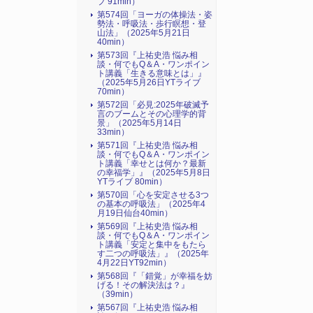
ブ 91min）
第574回「ヨーガの体操法・姿
勢法・呼吸法・歩行瞑想・登
山法」（2025年5月21日
40min）
第573回『上祐史浩 悩み相
談・何でもQ＆A・ワンポイン
ト講義「生きる意味とは」』
（2025年5月26日YTライブ
70min）
第572回「必見:2025年破滅予
言のブームとその心理学的背
景」（2025年5月14日
33min）
第571回『上祐史浩 悩み相
談・何でもQ＆A・ワンポイン
ト講義「幸せとは何か？最新
の幸福学」』（2025年5月8日
YTライブ 80min）
第570回「心を安定させる3つ
の基本の呼吸法」（2025年4
月19日仙台40min）
第569回『上祐史浩 悩み相
談・何でもQ＆A・ワンポイン
ト講義「安定と集中をもたら
す二つの呼吸法」』（2025年
4月22日YT92min）
第568回『「錯覚」が幸福を妨
げる！その解決法は？』
（39min）
第567回『上祐史浩 悩み相