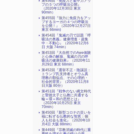
第456回『免疫力と集中力アッ
プの５つの呼吸法公開』
（2020年12月30日 東京
90min）
第455回『強力に免疫力をアッ
プするヨーガの４つの呼吸法
を公開！』（2020年12月27日
東京 66min)
第454回『鬼滅の刃で話題「呼
吸法の奥義」健康増進・超集
中・不動心』（2020年12月6
日 大阪 74min）
第453回『大自然でのAwe体験
と心身の解放、鬼滅の刃の呼
吸法の健康効果』（2020年11
月29日 東京 68min）
第452回『選挙不正・陰謀説：
トランプ氏支持者とオウム真
理教の類似点、その心理的・
社会的背景』（2020年11月8
日大阪 80分）
第451回『戦争のない縄文時代
と聖徳太子と仏教に共通する
輪＝環＝和の思想とは』
（2020年10月25日 東京
70min）
第450回『新型コロナの災いを
福に転ずる仏教的な智恵：個
人も社会も進化』（2020年10
月4日 大阪 88min）
第449回『宗教消滅の時代に重
要性を増す仏教の悟りの思