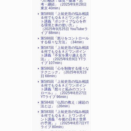
つの秘訣：環境・健康・思
考・継続」（2025年9月28日
東京 40min）
第589回「上祐史浩の悩み相談
＆何でもＱ＆Ａとワンポイン
ト講義『ポジティブな心を作
る環境と体の使い方』​」
（2025年9月25日 YouTubeラ
イブ 88min）
第588回「怒りをコントロール
する様々な方法」（34min）
第587回「上祐史浩の悩み相談
＆何でもＱ＆Ａとワンポイン
ト講義『不安を乗り越える方
法』​」（2025年9月9日 YTラ
イブ 107min）
第586回「心を制御する様々な
テクニック」（2025年8月23
日 68min）
第585回「上祐史浩の悩み相談
＆何でもＱ＆Ａとワンポイン
ト講義『怒りと妬みのコント
ロール』​」（2025年8月27日
YTライブ 96min）
第584回「仏陀の教え：縁起の
法とは」（26min）
第583回『上祐史浩の悩み相談
＆何でもＱ＆Ａ」とワンポイ
ント講義「今後の日本と世界
の予測」』（2025年8月7日YT
ライブ 80min）