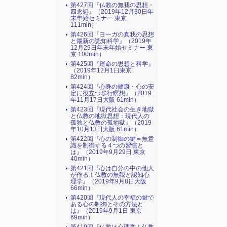
第427回『仏教の無我の思想・
四念処』（2019年12月30日年
末年始セミナー 東京
111min）
第426回『ヨーガの真我の思想
と最新の認知科学』（2019年
12月29日年末年始セミナー 東
京 100min）
第425回『運命の思想と科学』
（2019年12月1日東京
82min）
第424回『心身の健康・心の安
定に役立つ歩行瞑想』（2019
年11月17日大阪 61min）
第423回『現代社会の生き地獄
と仏教の地獄思想：現代人の
孤独と仏教の孤地獄』（2019
年10月13日大阪 61min）
第422回『心の制御の鍵＝無意
識を制御する４つの習慣と
は』（2019年9月29日 東京
40min）
第421回『心は自分の中の他人
が作る！仏教の無我と認知心
理学』（2019年9月8日大阪
66min）
第420回『現代人の幸福の鍵で
ある心の制御とその方法と
は』（2019年9月1日 東京
69min）