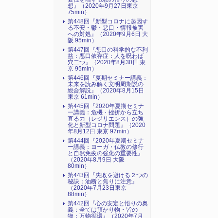
想』（2020年9月27日東京
75min）
第448回『新型コロナに起因す
る不安・鬱・悪口・情報被害
への対処』（2020年9月6日 大
阪 95min）
第447回『悪口の科学的な不利
益：悪口依存症：人を呪わば
穴二つ』（2020年8月30日 東
京 95min）
第446回『夏期セミナー講義：
未来を読み解く文明周期説の
総合解説』（2020年8月15日
東京 61min）
第445回『2020年夏期セミナ
ー講義：危機・挫折から立ち
直る力（レジリエンス）の強
化と新型コロナ問題』（2020
年8月12日 東京 97min）
第444回『2020年夏期セミナ
ー講義：ヨーガ・仏教の修行
と自然免疫の強化の重要性』
（2020年8月9日 大阪
80min）
第443回『失敗を避ける２つの
秘訣：油断と焦りに注意』
（2020年7月23日東京
88min）
第442回『心の安定と悟りの奥
義：全ては預かり物・皆の
物：万物循環』（2020年7月