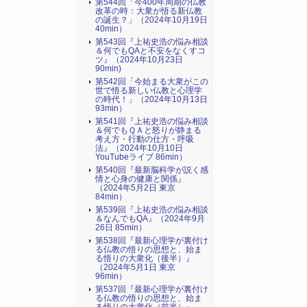
第544回「今400年周期の仏教
改革の時：大衆が悟る新仏教
の誕生？」（2024年10月19日
40min）
第543回『上祐史浩の悩み相談
＆何でもQAと不安をなくすコ
ツ』（2024年10月23日
90min)
第542回「今始まる大衆がこの
世で悟る新しい仏教と心理学
の時代！」（2024年10月13日
93min）
第541回『上祐史浩の悩み相談
＆何でもＱＡと怒りが静まる
考え方・行動の仕方・呼吸
法』（2024年10月10日
YouTubeライブ 86min）
第540回『最新脳科学が説く感
情と心身の健康と関係』
（2024年5月2日 東京
84min）
第539回『上祐史浩の悩み相談
＆なんでもQA』（2024年9月
26日 85min）
第538回『最新心理学が裏付け
る仏教の悟りの思想と、始ま
る悟りの大衆化（後半）』
（2024年5月1日 東京
96min）
第537回『最新心理学が裏付け
る仏教の悟りの思想と、始ま