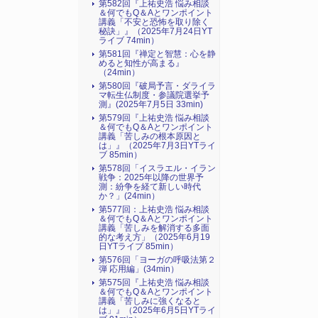
第582回『上祐史浩 悩み相談
＆何でもQ＆Aとワンポイント
講義「不安と恐怖を取り除く
秘訣」』（2025年7月24日YT
ライブ 74min）
第581回『禅定と智慧：心を静
めると知性が高まる』
（24min）
第580回『破局予言・ダライラ
マ転生仏制度・参議院選挙予
測』(2025年7月5日 33min)
第579回『上祐史浩 悩み相談
＆何でもQ＆Aとワンポイント
講義「苦しみの根本原因と
は」』（2025年7月3日YTライ
ブ 85min）
第578回「イスラエル・イラン
戦争：2025年以降の世界予
測：紛争を経て新しい時代
か？」(24min）
第577回：上祐史浩 悩み相談
＆何でもQ＆Aとワンポイント
講義「苦しみを解消する多面
的な考え方」（2025年6月19
日YTライブ 85min）
第576回「ヨーガの呼吸法第２
弾 応用編」(34min）
第575回『上祐史浩 悩み相談
＆何でもQ＆Aとワンポイント
講義「苦しみに強くなると
は」』（2025年6月5日YTライ