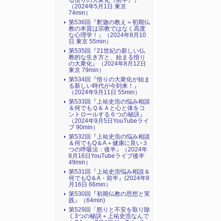
る悟りの大衆化（前半）』
（2024年5月1日 東京
74min）
第536回『釈迦の教え＝初期仏
教の本質は宗教ではなく高度
な心理学！』（2024年8月10
日 東京 55min）
第535回『21世紀の新しい仏
教的な生き方と、始まる悟り
の大衆化』（2024年8月12日
東京 79min）
第534回『悟りの大衆化が始ま
る新しい時代が今到来！』
（2024年9月11日 55min）
第533回『上祐史浩の悩み相談
＆何でもＱ＆Ａと心と体をコ
ントロールする６つの秘訣』
（2024年9月5日YouTubeライ
ブ 90min）
第532回『上祐史浩の悩み相談
＆何でもQ＆A＋健康に良い３
つの呼吸法：後半』（2024年
8月16日YouTubeライブ後半
49min）
第531回『上祐史浩悩み相談＆
何でもQ＆A・前半』(2024年8
月16日 66min）
第530回『初期仏教の思想と実
践』（64min)
第529回「怒りと不安を取り除
く3つの秘訣＋上祐史浩なんで