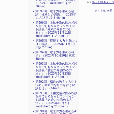
<<<
前へ【第244回『コ
11月24日 YouTubeライブ
76min）
次へ【第246回
第597回「意志力を強める秘
訣：性格との関係」（2025年
11月15日 横浜 46min）
第596回「上祐史浩の悩み相談
＆何でもＱ＆Ａとワンポイン
ト講義『継続力を身につけ
る』​」（2025年11月11日
YouTubeライブ 90min）
第595回「継続する力を身につ
ける秘訣」（2025年11月2日
大阪 27min）
第594回「意志力を強める科
学」（2025年10月26日 東京
48min）
第593回「上祐史浩の悩み相談
＆何でもＱ＆Ａとワンポイン
ト講義『意志力を強める方
法』​」（2025年10月23日
YouTubeライブ 88min）
第592回「精進の教え：人生を
決める継続的な努力を行う秘
訣とは」（44min）
第591回「上祐史浩の悩み相談
＆何でもＱ＆Ａとワンポイン
ト講義『継続力を強める方
法』​」（2025年10月7日
YouTubeライブ 80min）
第590回「意志の力を強める4