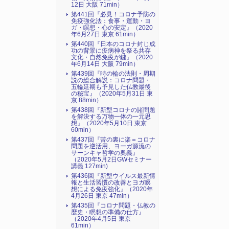
12日 大阪 71min）
第441回『必見！コロナ予防の
免疫強化法：食事・運動・ヨ
ガ・瞑想・心の安定』（2020
年6月27日 東京 61min）
第440回『日本のコロナ封じ成
功の背景に疫病神を祭る共存
文化・自然免疫が鍵』（2020
年6月14日 大阪 79min）
第439回『時の輪の法則・周期
説の総合解説：コロナ問題・
五輪延期も予見した仏教最後
の秘宝』（2020年5月31日 東
京 88min）
第438回『新型コロナの諸問題
を解決する万物一体の一元思
想』（2020年5月10日 東京
60min）
第437回『苦の裏に楽＝コロナ
問題を逆活用、ヨーガ源流の
サーンキャ哲学の奥義』
（2020年5月2日GWセミナー
講義 127min)
第436回『新型ウイルス最新情
報と生活習慣の改善とヨガ瞑
想による免疫強化』（2020年
4月26日 東京 47min）
第435回『コロナ問題・仏教の
歴史・瞑想の準備の仕方』
（2020年4月5日 東京
61min）