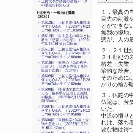
上祐代表の講義の動画データ
の販売のお知らせ
１．最高の
上祐史浩・一般向け講義
【2026】
目先の刺激
第613回「上祐史浩悩み相談＆
とができな
何でもQ＆A」（ 2026年3月23
日YouTubeライブ 103min）
無我の境地
第612回「自由意志の科学と仏
態が、人の
教の『慈悲』の思想」（2026
年3月20日 仙台 18min）
２．２１世
第611回「上祐史浩悩み相談＆
何でもQ＆A」（ 2026年3月12
２１世紀の
日YouTubeライブ 80min）
第610回「東洋の『気の科学』
格差・失業
に基づく：気道を浄化する呼
治的な統合
吸法と瞑想」（55min）
第609回「上祐史浩悩み相談＆
そのために
何でもQ＆A」（ 2026年2月26
かりの輪が
日YouTubeライブ 82min）
第608回「呼吸法で意志力を鍛
える：脳科学が証明した継続
３．仏陀の
の極意」（2026年2月15日福
岡 88min）
仏陀は、苦
第607回「上祐史浩悩み相談＆
いた。
何でもQ＆A」（ 2026年2月12
日YouTubeライブ 85min）
中道の悟り
第606回「最新科学×仏教：最
れは、落ち
強の意志力」（2026年1月24
日 横浜 47min）
要な物は得