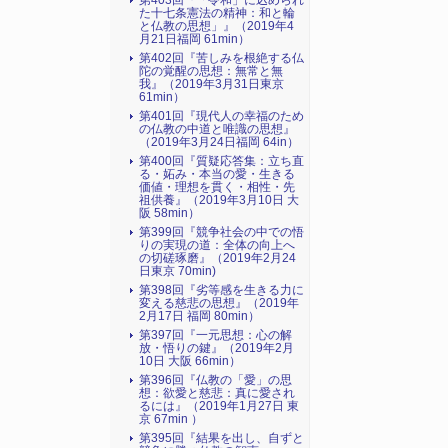
第403回『「令和」に込められ
た十七条憲法の精神：和と輪
と仏教の思想」』（2019年4
月21日福岡 61min）
第402回『苦しみを根絶する仏
陀の覚醒の思想：無常と無
我』（2019年3月31日東京
61min）
第401回『現代人の幸福のため
の仏教の中道と唯識の思想』
（2019年3月24日福岡 64in）
第400回『質疑応答集：立ち直
る・妬み・本当の愛・生きる
価値・理想を貫く・相性・先
祖供養』（2019年3月10日 大
阪 58min）
第399回『競争社会の中での悟
りの実現の道：全体の向上へ
の切磋琢磨』（2019年2月24
日東京 70min)
第398回『劣等感を生きる力に
変える慈悲の思想』（2019年
2月17日 福岡 80min）
第397回『一元思想：心の解
放・悟りの鍵』（2019年2月
10日 大阪 66min）
第396回『仏教の「愛」の思
想：欲愛と慈悲：真に愛され
るには』（2019年1月27日 東
京 67min ）
第395回『結果を出し、自ずと