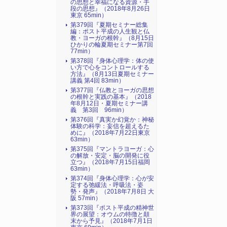
の思想と幸福になる資源・手
段の思想』（2018年8月26日
東京 65min）
第379回『夏期セミナー総集
編：ポスト平成の人生観と仏
教・ヨーガの根幹』（8月15日
ひかりの輪夏期セミナー第7回
77min）
第378回『身体心理学：体の使
い方で心をコントロールする
方法』（8月13日夏期セミナー
講義 第4回 83min）
第377回『仏教とヨーガの思想
の根幹と実践の基本』（2018
年8月12日・夏期セミナー講
義 第3回 96min）
第376回『真実か幻覚か：神秘
体験の科学：妄信を超えるた
めに』（2018年7月22日東京
63min）
第375回『マントラヨーガ：心
の解放・安定・脳の開発に役
立つ』（2018年7月15日福岡
63min）
第374回『身体心理学：心が安
定する弛緩法・呼吸法・姿
勢・発声』（2018年7月8日 大
阪 57min）
第373回『ポスト平成の精神世
界の展望：オウムの特徴と顛
末から予見』（2018年7月1日