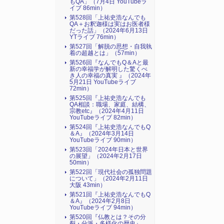
もQA」（7月4日 YouTubeラ
イブ 86min）
第528回「上祐史浩なんでも
QA＋お釈迦様は実はお医者様
だった話」（2024年6月13日
YTライブ 76min）
第527回「解脱の思想・自我執
着の超越とは」（57min）
第526回『なんでもQ＆Aと最
新の幸福学が解明した驚くべ
き人の幸福の真実 』（2024年
5月21日 YouTubeライブ
72min）
第525回『上祐史浩なんでも
QA相談：職場、家庭、結構、
宗教etc』（2024年4月11日
YouTubeライブ 82min）
第524回『上祐史浩なんでもQ
＆A』（2024年3月14日
YouTubeライブ 90min）
第523回「2024年日本と世界
の展望」（2024年2月17日
50min）
第522回「現代社会の孤独問題
について」（2024年2月11日
大阪 43min）
第521回『上祐史浩なんでもQ
＆A』（2024年2月8日
YouTubeライブ 94min）
第520回『仏教とは？その分
裂・分派・多様化の歴史』