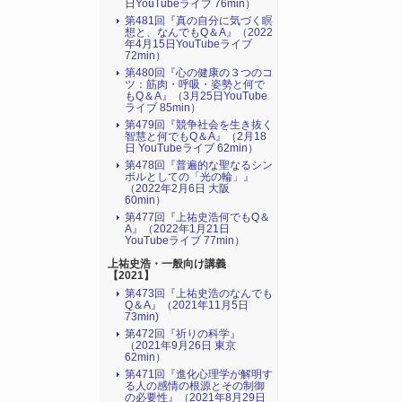
日YouTubeライブ 76min）
第481回『真の自分に気づく瞑
想と、なんでもQ＆A』（2022
年4月15日YouTubeライブ
72min）
第480回『心の健康の３つのコ
ツ：筋肉・呼吸・姿勢と何で
もQ＆A』（3月25日YouTube
ライブ 85min）
第479回『競争社会を生き抜く
智慧と何でもQ＆A』（2月18
日 YouTubeライブ 62min）
第478回『普遍的な聖なるシン
ボルとしての「光の輪」』
（2022年2月6日 大阪
60min）
第477回『上祐史浩何でもQ＆
A』（2022年1月21日
YouTubeライブ 77min）
上祐史浩・一般向け講義
【2021】
第473回『上祐史浩のなんでも
Q＆A』（2021年11月5日
73min)
第472回『祈りの科学』
（2021年9月26日 東京
62min）
第471回『進化心理学が解明す
る人の感情の根源とその制御
の必要性』（2021年8月29日