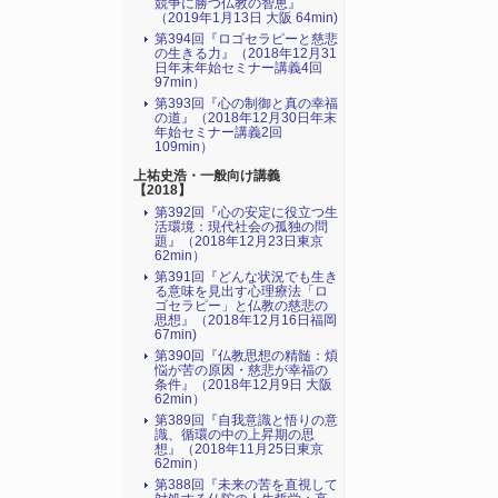
競争に勝つ仏教の智恵』
（2019年1月13日 大阪 64min)
第394回『ロゴセラピーと慈悲
の生きる力』（2018年12月31
日年末年始セミナー講義4回
97min）
第393回『心の制御と真の幸福
の道』（2018年12月30日年末
年始セミナー講義2回
109min）
上祐史浩・一般向け講義
【2018】
第392回『心の安定に役立つ生
活環境：現代社会の孤独の問
題』（2018年12月23日東京
62min）
第391回『どんな状況でも生き
る意味を見出す心理療法「ロ
ゴセラピー」と仏教の慈悲の
思想』（2018年12月16日福岡
67min)
第390回『仏教思想の精髄：煩
悩が苦の原因・慈悲が幸福の
条件』（2018年12月9日 大阪
62min）
第389回『自我意識と悟りの意
識、循環の中の上昇期の思
想』（2018年11月25日東京
62min）
第388回『未来の苦を直視して