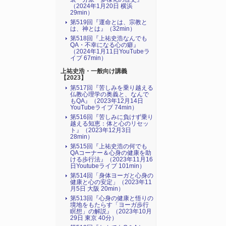
（2024年1月20日 横浜
29min）
第519回『運命とは、宗教と
は、神とは』（32min）
第518回『上祐史浩なんでも
QA・不幸になる心の癖』
（2024年1月11日YouTubeラ
イブ 67min）
上祐史浩・一般向け講義
【2023】
第517回『苦しみを乗り越える
仏教心理学の奥義と、なんで
もQA』（2023年12月14日
YouTubeライブ 74min）
第516回『苦しみに負けず乗り
越える知恵：体と心のリセッ
ト』（2023年12月3日
28min）
第515回『上祐史浩の何でも
QAコーナー＆心身の健康を助
ける歩行法』（2023年11月16
日Youtubeライブ 101min）
第514回「身体ヨーガと心身の
健康と心の安定」（2023年11
月5日 大阪 20min）
第513回『心身の健康と悟りの
境地をもたらす「ヨーガ歩行
瞑想」の解説』（2023年10月
29日 東京 40分）