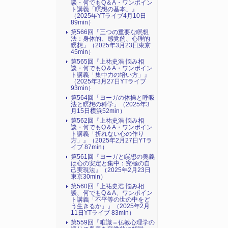
談・何でもQ＆A・ワンポイン
ト講義「瞑想の基本」』
（2025年YTライブ4月10日
89min）
第566回「三つの重要な瞑想
法：身体的、感覚的、心理的
瞑想」（2025年3月23日東京
45min）
第565回『上祐史浩 悩み相
談・何でもQ＆A・ワンポイン
ト講義「集中力の培い方」』
（2025年3月27日YTライブ
93min）
第564回「ヨーガの体操と呼吸
法と瞑想の科学」（2025年3
月15日横浜52min）
第562回『上祐史浩 悩み相
談・何でもQ＆A・ワンポイン
ト講義「折れない心の作り
方」』（2025年2月27日YTラ
イブ 87min）
第561回『ヨーガと瞑想の奥義
は心の安定と集中：究極の自
己実現法』（2025年2月23日
東京30min）
第560回『上祐史浩 悩み相
談、何でもQ＆A、ワンポイン
ト講義「不平等の世の中をど
う生きるか」』（2025年2月
11日YTライブ 83min）
第559回『唯識＝仏教心理学の