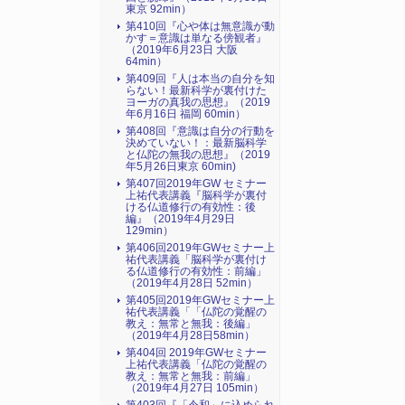
東京 92min）
第410回『心や体は無意識が動
かす＝意識は単なる傍観者』
（2019年6月23日 大阪
64min）
第409回『人は本当の自分を知
らない！最新科学が裏付けた
ヨーガの真我の思想』（2019
年6月16日 福岡 60min）
第408回『意識は自分の行動を
決めていない！：最新脳科学
と仏陀の無我の思想』（2019
年5月26日東京 60min)
第407回2019年GW セミナー
上祐代表講義『脳科学が裏付
ける仏道修行の有効性：後
編』（2019年4月29日
129min）
第406回2019年GWセミナー上
祐代表講義「脳科学が裏付け
る仏道修行の有効性：前編」
（2019年4月28日 52min）
第405回2019年GWセミナー上
祐代表講義「「仏陀の覚醒の
教え：無常と無我：後編」
（2019年4月28日58min）
第404回 2019年GWセミナー
上祐代表講義「仏陀の覚醒の
教え：無常と無我：前編」
（2019年4月27日 105min）