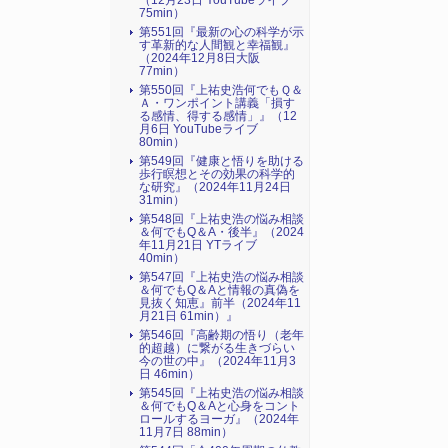
（12月23日 YouTubeライブ
75min）
第551回『最新の心の科学が示
す革新的な人間観と幸福観』
（2024年12月8日大阪
77min）
第550回『上祐史浩何でもＱ＆
Ａ・ワンポイント講義「損す
る感情、得する感情」』（12
月6日 YouTubeライブ
80min）
第549回『健康と悟りを助ける
歩行瞑想とその効果の科学的
な研究』（2024年11月24日
31min）
第548回『上祐史浩の悩み相談
＆何でもQ＆A・後半』（2024
年11月21日 YTライブ
40min）
第547回『上祐史浩の悩み相談
＆何でもQ＆Aと情報の真偽を
見抜く知恵』前半（2024年11
月21日 61min）』
第546回『高齢期の悟り（老年
的超越）に繋がる生きづらい
今の世の中』（2024年11月3
日 46min）
第545回『上祐史浩の悩み相談
＆何でもQ＆Aと心身をコント
ロールするヨーガ』（2024年
11月7日 88min）