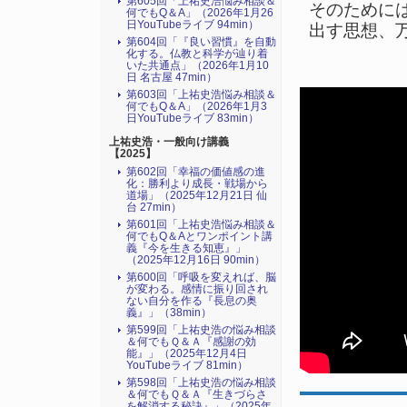
第605回「上祐史浩悩み相談＆
そのために
何でもQ＆A」（2026年1月26
日YouTubeライブ 94min）
出す思想、
第604回「『良い習慣』を自動
化する。仏教と科学が辿り着
いた共通点」（2026年1月10
日 名古屋 47min）
第603回「上祐史浩悩み相談＆
何でもQ＆A」（2026年1月3
日YouTubeライブ 83min）
上祐史浩・一般向け講義
【2025】
第602回「幸福の価値感の進
化：勝利より成長・戦場から
道場」（2025年12月21日 仙
台 27min）
第601回「上祐史浩悩み相談＆
何でもQ＆Aとワンポイント講
義『今を生きる知恵』」
（2025年12月16日 90min）
第600回「呼吸を変えれば、脳
が変わる。感情に振り回され
ない自分を作る『長息の奥
義』」（38min）
第599回「上祐史浩の悩み相談
＆何でもＱ＆Ａ『感謝の効
能』」（2025年12月4日
YouTubeライブ 81min）
第598回「上祐史浩の悩み相談
＆何でもＱ＆Ａ『生きづらさ
を解消する秘訣』​」（2025年