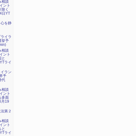
み相談
イント
り除く
4日YT
：心を静
ダライラ
選挙予
in)
み相談
イント
因と
YTライ
・イラン
界予
時代
み相談
イント
る多面
6月19
吸法第２
み相談
イント
ると
YTライ