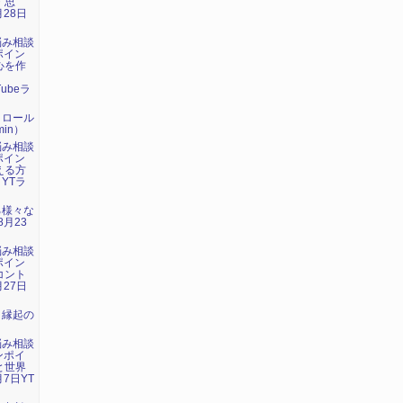
・思
月28日
悩み相談
ポイン
心を作
」
Tubeラ
トロール
in）
悩み相談
ポイン
える方
 YTラ
る様々な
8月23
悩み相談
ポイン
コント
月27日
：縁起の
悩み相談
ンポイ
と世界
7日YT