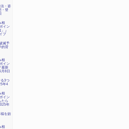
操法・姿
想・登
日
み相
ポイン
は」』
ライブ
年破滅予
学的背
み相
ポイン
？最新
5月8日
せる3つ
5年4
み相
ポイン
もたら
025年
幸福を妨
』
み相