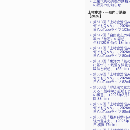
上祐代表の講義の動画
の販売のお知らせ
上祐史浩・一般向け講義
【2026】
第613回「上祐史浩悩
何でもQ＆A」（ 2026
日YouTubeライブ 103
第612回「自由意志の
教の『慈悲』の思想」（
年3月20日 仙台 18min
第611回「上祐史浩悩
何でもQ＆A」（ 2026
日YouTubeライブ 80m
第610回「東洋の『気
に基づく：気道を浄化
吸法と瞑想」（55min
第609回「上祐史浩悩
何でもQ＆A」（ 2026
日YouTubeライブ 82m
第608回「呼吸法で意
える：脳科学が証明し
の極意」（2026年2月
岡 88min）
第607回「上祐史浩悩
何でもQ＆A」（ 2026
日YouTubeライブ 85m
第606回「最新科学×
強の意志力」（2026年
日 横浜 47min）