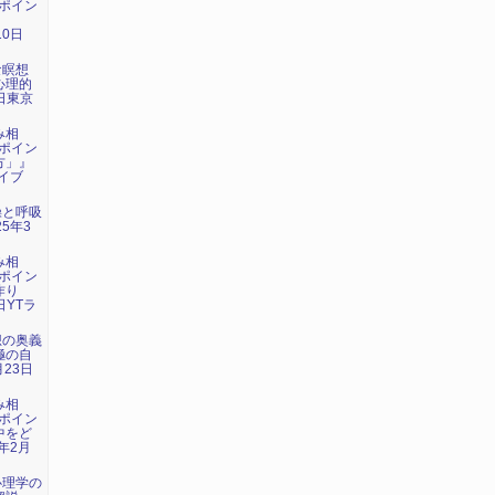
ポイン
』
10日
な瞑想
心理的
3日東京
み相
ポイン
方」』
ライブ
操と呼吸
5年3
み相
ポイン
作り
日YTラ
想の奥義
極の自
月23日
み相
ポイン
中をど
年2月
心理学の