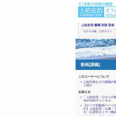
上祐史浩 書籍 対談 取材
「ひかりの輪」公式サイト
動画[講義]
このコーナーについて
上祐代表などの講義の
ご紹介
お知らせ
「上祐史浩・ひかりの
YouTubeチャンネル
【テーマ別動画ページ
介】上祐史浩：仏教・
ガ・心理学セミナー動