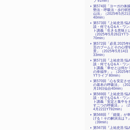
ブ 91min）
第574回「ヨーガの体
勢法・呼吸法・歩行瞑
山法」（2025年5月21
40min）
第573回『上祐史浩 悩
談・何でもQ＆A・ワン
ト講義「生きる意味と
（2025年5月26日YT
70min）
第572回「必見:2025
言のブームとその心理
景」（2025年5月14日
33min）
第571回『上祐史浩 悩
談・何でもQ＆A・ワン
ト講義「幸せとは何か
の幸福学」』（2025年
YTライブ 80min）
第570回「心を安定さ
の基本の呼吸法」（202
月19日仙台40min）
第569回『上祐史浩 悩
談・何でもQ＆A・ワン
ト講義「安定と集中を
す二つの呼吸法」』（2
4月22日YT92min）
第568回『「錯覚」が
げる！その解決法は？
（39min）
第567回『上祐史浩 悩