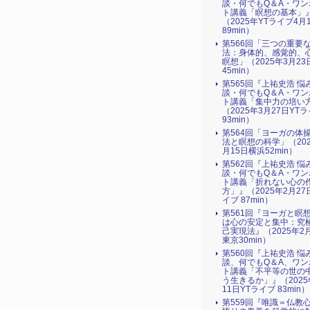
談・何でもQ＆A・ワン
ト講義「瞑想の基本」
（2025年YTライブ4月
89min）
第566回「三つの重要
法：身体的、感覚的、
瞑想」（2025年3月2
45min）
第565回『上祐史浩 悩
談・何でもQ＆A・ワン
ト講義「集中力の培い
（2025年3月27日YT
93min）
第564回「ヨーガの体
法と瞑想の科学」（202
月15日横浜52min）
第562回『上祐史浩 悩
談・何でもQ＆A・ワン
ト講義「折れない心の
方」』（2025年2月27
イブ 87min）
第561回『ヨーガと瞑
は心の安定と集中：究
己実現法』（2025年2
東京30min）
第560回『上祐史浩 悩
談、何でもQ＆A、ワン
ト講義「不平等の世の
う生きるか」』（2025
11日YTライブ 83min）
第559回『唯識＝仏教