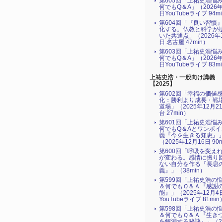
第605回「上祐史浩悩
何でもQ＆A」（2026年
日YouTubeライブ 94m
第604回「『良い習慣
化する。仏教と科学が
いた共通点」（2026年
日 名古屋 47min）
第603回「上祐史浩悩
何でもQ＆A」（2026年
日YouTubeライブ 83m
上祐史浩・一般向け講義
【2025】
第602回「幸福の価値
化：勝利より成長・戦
道場」（2025年12月2
台 27min）
第601回「上祐史浩悩
何でもQ＆Aとワンポイ
義『今を生きる知恵』
（2025年12月16日 90
第600回「呼吸を変え
が変わる。感情に振り
ない自分を作る『長息
義』」（38min）
第599回「上祐史浩の
＆何でもＱ＆Ａ『感謝
能』」（2025年12月4
YouTubeライブ 81min
第598回「上祐史浩の
＆何でもＱ＆Ａ『生き
を解消する秘訣』​」（2