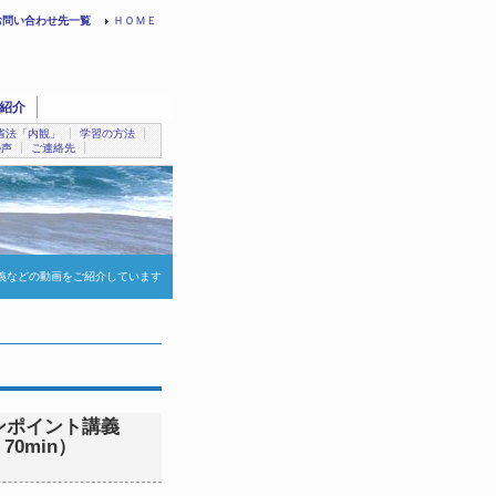
お問い合わせ先一覧
ＨＯＭＥ
紹介
省法「内観」
学習の方法
の声
ご連絡先
義などの動画をご紹介しています
ンポイント講義
70min）