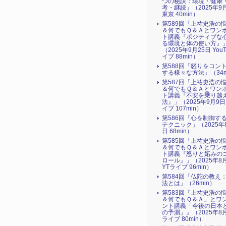
つの秘訣：環境・健康
考・継続」（2025年9
東京 40min）
第589回「上祐史浩の
＆何でもＱ＆Ａとワン
ト講義『ポジティブな
る環境と体の使い方』​
（2025年9月25日 You
イブ 88min）
第588回「怒りをコン
する様々な方法」（34m
第587回「上祐史浩の
＆何でもＱ＆Ａとワン
ト講義『不安を乗り越
法』​」（2025年9月9日
イブ 107min）
第586回「心を制御す
テクニック」（2025年
日 68min）
第585回「上祐史浩の
＆何でもＱ＆Ａとワン
ト講義『怒りと妬みの
ロール』​」（2025年8
YTライブ 96min）
第584回「仏陀の教え
法とは」（26min）
第583回『上祐史浩の
＆何でもＱ＆Ａ」とワ
ント講義「今後の日本
の予測」』（2025年8月
ライブ 80min）