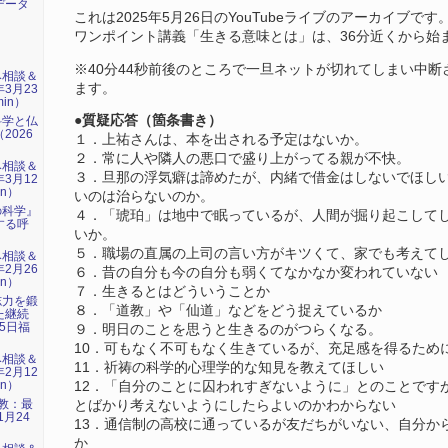
データ
これは2025年5月26日のYouTubeライブのアーカイブです
ワンポイント講義「生きる意味とは」は、36分近くから始
※40分44秒前後のところで一旦ネットが切れてしまい中
み相談＆
ます。
年3月23
min）
●質疑応答（箇条書き）
科学と仏
2026
１．上祐さんは、本を出される予定はないか。
）
２．常に人や隣人の悪口で盛り上がってる親が不快。
み相談＆
３．旦那の浮気癖は諦めたが、内緒で借金はしないでほし
年3月12
in）
いのは治らないのか。
の科学』
４．「琥珀」は地中で眠っているが、人間が掘り起こして
する呼
いか。
）
５．職場の直属の上司の言い方がキツくて、家でも考えて
み相談＆
年2月26
６．昔の自分も今の自分も弱くてなかなか変われていない
in）
７．生きるとはどういうことか
志力を鍛
８．「道教」や「仙道」などをどう捉えているか
た継続
15日福
９．明日のことを思うと生きるのがつらくなる。
10．可もなく不可もなく生きているが、充足感を得るため
み相談＆
11．祈祷の科学的心理学的な知見を教えてほしい
年2月12
in）
12．「自分のことに囚われすぎないように」とのことです
仏教：最
とばかり考えないようにしたらよいのかわからない
1月24
13．通信制の高校に通っているが友だちがいない、自分か
か