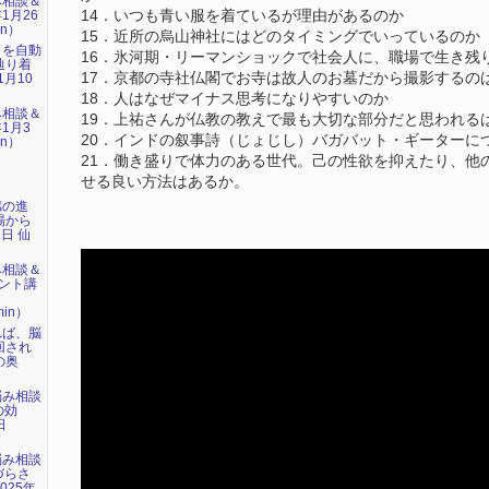
み相談＆
1月26
14．いつも青い服を着ているが理由があるのか
in）
15．近所の烏山神社にはどのタイミングでいっているのか
』を自動
16．氷河期・リーマンショックで社会人に、職場で生き残
辿り着
17．京都の寺社仏閣でお寺は故人のお墓だから撮影するの
1月10
18．人はなぜマイナス思考になりやすいのか
み相談＆
19．上祐さんが仏教の教えで最も大切な部分だと思われる
1月3
20．インドの叙事詩（じょじし）バガバット・ギーターに
in）
21．働き盛りで体力のある世代。己の性欲を抑えたり、他
せる良い方法はあるか。
感の進
場から
1日 仙
み相談＆
ント講
」
min）
れば、脳
回され
の奥
悩み相談
の効
日
）
悩み相談
づらさ
025年