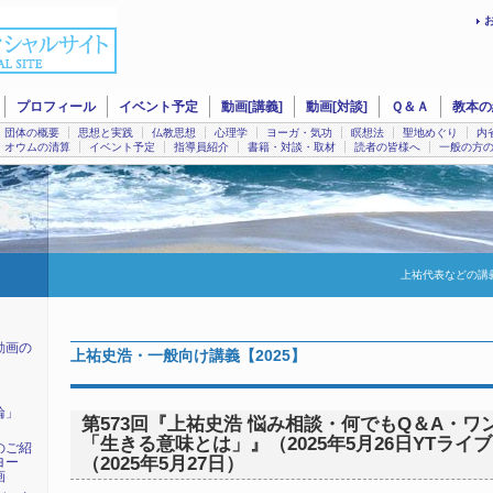
プロフィール
イベント予定
動画[講義]
動画[対談]
Ｑ＆Ａ
教本の
団体の概要
思想と実践
仏教思想
心理学
ヨーガ・気功
瞑想法
聖地めぐり
内
オウムの清算
イベント予定
指導員紹介
書籍・対談・取材
読者の皆様へ
一般の方
上祐代表などの講
動画の
上祐史浩・一般向け講義【2025】
輪」
第573回『上祐史浩 悩み相談・何でもQ＆A・ワ
「生きる意味とは」』（2025年5月26日YTライブ 
のご紹
（2025年5月27日）
ヨー
画