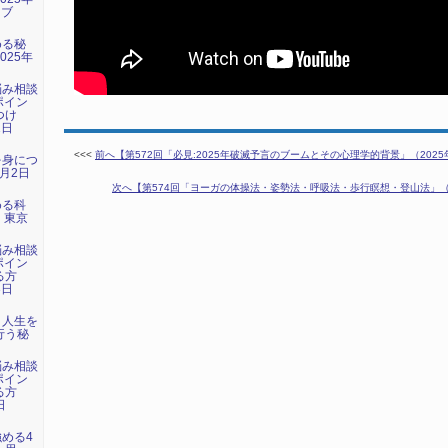
イブ
める秘
025年
）
悩み相談
ポイン
つけ
1日
）
<<<
前へ【第572回「必見:2025年破滅予言のブームとその心理学的背景」（2025年5
を身につ
1月2日
次へ【第574回「ヨーガの体操法・姿勢法・呼吸法・歩行瞑想・登山法」（202
める科
日 東京
悩み相談
ポイン
る方
3日
）
：人生を
行う秘
悩み相談
ポイン
る方
日
）
強める4