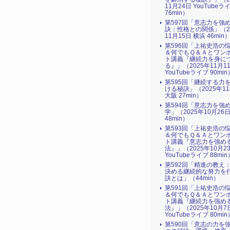
11月24日 YouTubeラ
76min）
第597回「意志力を強
訣：性格との関係」（2
11月15日 横浜 46min
第596回「上祐史浩の
＆何でもＱ＆Ａとワン
ト講義『継続力を身に
る』​」（2025年11月1
YouTubeライブ 90min
第595回「継続する力
ける秘訣」（2025年1
大阪 27min）
第594回「意志力を強
学」（2025年10月26
48min）
第593回「上祐史浩の
＆何でもＱ＆Ａとワン
ト講義『意志力を強め
法』​」（2025年10月2
YouTubeライブ 88min
第592回「精進の教え
決める継続的な努力を
訣とは」（44min）
第591回「上祐史浩の
＆何でもＱ＆Ａとワン
ト講義『継続力を強め
法』​」（2025年10月7
YouTubeライブ 80min
第590回「意志の力を