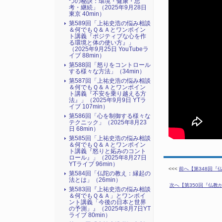
つの秘訣：環境・健康・思
考・継続」（2025年9月28日
東京 40min）
第589回「上祐史浩の悩み相談
＆何でもＱ＆Ａとワンポイン
ト講義『ポジティブな心を作
る環境と体の使い方』​」
（2025年9月25日 YouTubeラ
イブ 88min）
第588回「怒りをコントロール
する様々な方法」（34min）
第587回「上祐史浩の悩み相談
＆何でもＱ＆Ａとワンポイン
ト講義『不安を乗り越える方
法』​」（2025年9月9日 YTラ
イブ 107min）
第586回「心を制御する様々な
テクニック」（2025年8月23
日 68min）
第585回「上祐史浩の悩み相談
＆何でもＱ＆Ａとワンポイン
ト講義『怒りと妬みのコント
ロール』​」（2025年8月27日
YTライブ 96min）
<<<
前へ【第348回『
第584回「仏陀の教え：縁起の
法とは」（26min）
次へ【第350回『仏教が
第583回『上祐史浩の悩み相談
＆何でもＱ＆Ａ」とワンポイ
ント講義「今後の日本と世界
の予測」』（2025年8月7日YT
ライブ 80min）