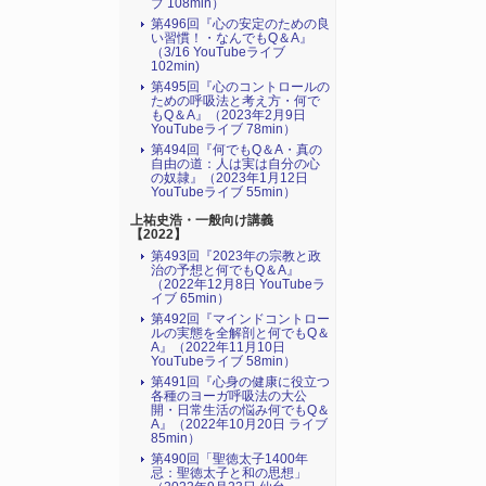
ブ 108min）
第496回『心の安定のための良
い習慣！・なんでもQ＆A』
（3/16 YouTubeライブ
102min)
第495回『心のコントロールの
ための呼吸法と考え方・何で
もQ＆A』（2023年2月9日
YouTubeライブ 78min）
第494回『何でもQ＆A・真の
自由の道：人は実は自分の心
の奴隷』（2023年1月12日
YouTubeライブ 55min）
上祐史浩・一般向け講義
【2022】
第493回『2023年の宗教と政
治の予想と何でもQ＆A』
（2022年12月8日 YouTubeラ
イブ 65min）
第492回『マインドコントロー
ルの実態を全解剖と何でもQ＆
A』（2022年11月10日
YouTubeライブ 58min）
第491回『心身の健康に役立つ
各種のヨーガ呼吸法の大公
開・日常生活の悩み何でもQ＆
A』（2022年10月20日 ライブ
85min）
第490回「聖徳太子1400年
忌：聖徳太子と和の思想」