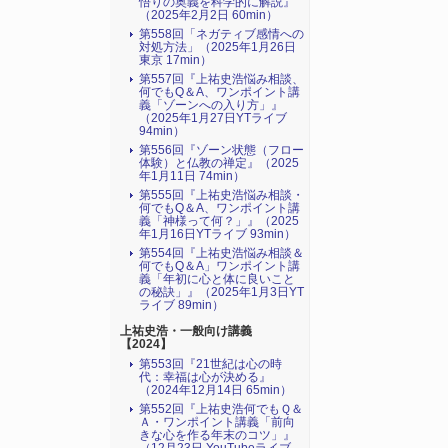
悟りの奥義を科学的に解説』
（2025年2月2日 60min）
第558回「ネガティブ感情への
対処方法」（2025年1月26日
東京 17min）
第557回『上祐史浩悩み相談、
何でもQ＆A、ワンポイント講
義「ゾーンへの入り方」』
（2025年1月27日YTライブ
94min）
第556回『ゾーン状態（フロー
体験）と仏教の禅定』（2025
年1月11日 74min）
第555回『上祐史浩悩み相談・
何でもQ＆A、ワンポイント講
義「神様って何？」』（2025
年1月16日YTライブ 93min）
第554回『上祐史浩悩み相談＆
何でもQ＆A」ワンポイント講
義「年初に心と体に良いこと
の秘訣」』（2025年1月3日YT
ライブ 89min）
上祐史浩・一般向け講義
【2024】
第553回『21世紀は心の時
代：幸福は心が決める』
（2024年12月14日 65min）
第552回『上祐史浩何でもＱ＆
Ａ・ワンポイント講義「前向
きな心を作る年末のコツ」』