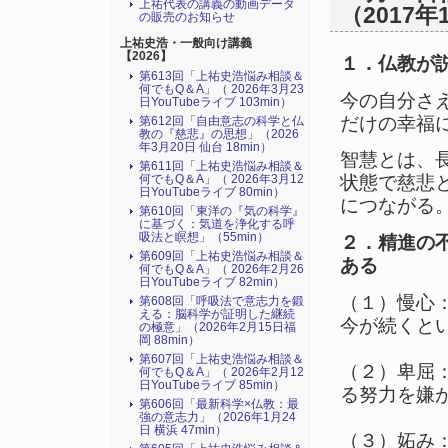
上祐代表の講義の動画データ
（2017年
の販売のお知らせ
上祐史浩・一般向け講義
【2026】
１．仏教が
第613回「上祐史浩悩み相談＆
何でもQ＆A」（ 2026年3月23
今の自分さ
日YouTubeライブ 103min）
だけの幸福
第612回「自由意志の科学と仏
教の『慈悲』の思想」（2026
年3月20日 仙台 18min）
智慧とは、
第611回「上祐史浩悩み相談＆
何でもQ＆A」（ 2026年3月12
状態で慈悲
日YouTubeライブ 80min）
につながる
第610回「東洋の『気の科学』
に基づく：気道を浄化する呼
吸法と瞑想」（55min）
２．精進の
第609回「上祐史浩悩み相談＆
ある
何でもQ＆A」（ 2026年2月26
日YouTubeライブ 82min）
（１）慢心
第608回「呼吸法で意志力を鍛
える：脳科学が証明した継続
今が続くと
の極意」（2026年2月15日福
岡 88min）
第607回「上祐史浩悩み相談＆
（２）卑屈
何でもQ＆A」（ 2026年2月12
日YouTubeライブ 85min）
る努力を嫌
第606回「最新科学×仏教：最
強の意志力」（2026年1月24
日 横浜 47min）
（３）妬み