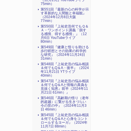
（12月23日 YouTubeライブ
75min）
第551回『最新の心の科学が示
す革新的な人間観と幸福観』
（2024年12月8日大阪
77min）
第550回『上祐史浩何でもＱ＆
Ａ・ワンポイント講義「損す
る感情、得する感情」』（12
月6日 YouTubeライブ
80min）
第549回『健康と悟りを助ける
歩行瞑想とその効果の科学的
な研究』（2024年11月24日
31min）
第548回『上祐史浩の悩み相談
＆何でもQ＆A・後半』（2024
年11月21日 YTライブ
40min）
第547回『上祐史浩の悩み相談
＆何でもQ＆Aと情報の真偽を
見抜く知恵』前半（2024年11
月21日 61min）』
第546回『高齢期の悟り（老年
的超越）に繋がる生きづらい
今の世の中』（2024年11月3
日 46min）
第545回『上祐史浩の悩み相談
＆何でもQ＆Aと心身をコント
ロールするヨーガ』（2024年
11月7日 88min）