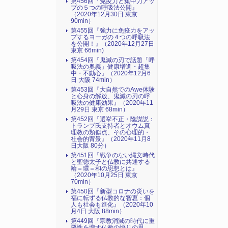
第456回『免疫力と集中力アッ
プの５つの呼吸法公開』
（2020年12月30日 東京
90min）
第455回『強力に免疫力をアッ
プするヨーガの４つの呼吸法
を公開！』（2020年12月27日
東京 66min)
第454回『鬼滅の刃で話題「呼
吸法の奥義」健康増進・超集
中・不動心』（2020年12月6
日 大阪 74min）
第453回『大自然でのAwe体験
と心身の解放、鬼滅の刃の呼
吸法の健康効果』（2020年11
月29日 東京 68min）
第452回『選挙不正・陰謀説：
トランプ氏支持者とオウム真
理教の類似点、その心理的・
社会的背景』（2020年11月8
日大阪 80分）
第451回『戦争のない縄文時代
と聖徳太子と仏教に共通する
輪＝環＝和の思想とは』
（2020年10月25日 東京
70min）
第450回『新型コロナの災いを
福に転ずる仏教的な智恵：個
人も社会も進化』（2020年10
月4日 大阪 88min）
第449回『宗教消滅の時代に重
要性を増す仏教の悟りの思