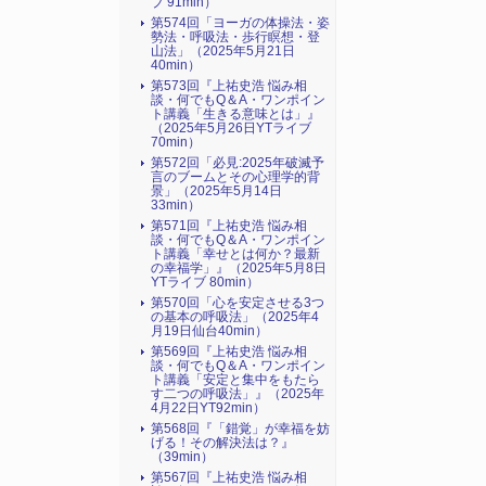
ブ 91min）
第574回「ヨーガの体操法・姿
勢法・呼吸法・歩行瞑想・登
山法」（2025年5月21日
40min）
第573回『上祐史浩 悩み相
談・何でもQ＆A・ワンポイン
ト講義「生きる意味とは」』
（2025年5月26日YTライブ
70min）
第572回「必見:2025年破滅予
言のブームとその心理学的背
景」（2025年5月14日
33min）
第571回『上祐史浩 悩み相
談・何でもQ＆A・ワンポイン
ト講義「幸せとは何か？最新
の幸福学」』（2025年5月8日
YTライブ 80min）
第570回「心を安定させる3つ
の基本の呼吸法」（2025年4
月19日仙台40min）
第569回『上祐史浩 悩み相
談・何でもQ＆A・ワンポイン
ト講義「安定と集中をもたら
す二つの呼吸法」』（2025年
4月22日YT92min）
第568回『「錯覚」が幸福を妨
げる！その解決法は？』
（39min）
第567回『上祐史浩 悩み相