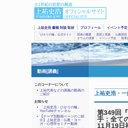
上祐史浩 書籍 対談 取材
プロフィール
イベント予定
「ひかりの輪」公式サイト
団体の概要
思想と実践
仏教思想
オウムの清算
イベント予定
指導
動画[講義]
このコーナーについて
上祐代表などの講義の動画の
上祐史浩・一
ご紹介
お知らせ
「上祐史浩・ひかりの輪」
YouTubeチャンネル
第349
【テーマ別動画ページのご紹
手：全ての
介】上祐史浩：仏教・ヨー
ガ・心理学セミナー動画
11月19日