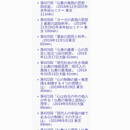
第427回『仏教の無我の思想・
四念処』（2019年12月30日年
末年始セミナー 東京
111min）
第426回『ヨーガの真我の思想
と最新の認知科学』（2019年
12月29日年末年始セミナー 東
京 100min）
第425回『運命の思想と科学』
（2019年12月1日東京
82min）
第424回『心身の健康・心の安
定に役立つ歩行瞑想』（2019
年11月17日大阪 61min）
第423回『現代社会の生き地獄
と仏教の地獄思想：現代人の
孤独と仏教の孤地獄』（2019
年10月13日大阪 61min）
第422回『心の制御の鍵＝無意
識を制御する４つの習慣と
は』（2019年9月29日 東京
40min）
第421回『心は自分の中の他人
が作る！仏教の無我と認知心
理学』（2019年9月8日大阪
66min）
第420回『現代人の幸福の鍵で
ある心の制御とその方法と
は』（2019年9月1日 東京
69min）