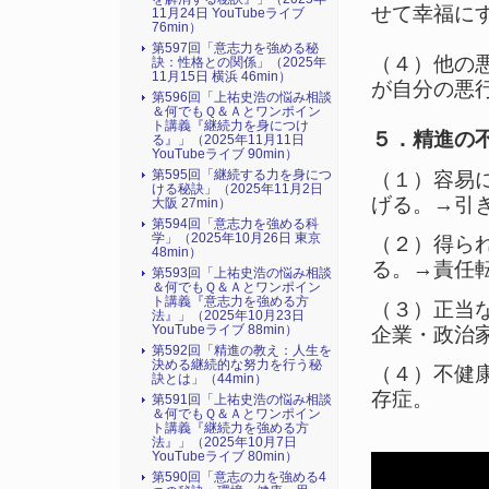
せて幸福に
11月24日 YouTubeライブ
76min）
第597回「意志力を強める秘
（４）他の
訣：性格との関係」（2025年
11月15日 横浜 46min）
が自分の悪
第596回「上祐史浩の悩み相談
＆何でもＱ＆Ａとワンポイン
ト講義『継続力を身につけ
５．精進の
る』​」（2025年11月11日
YouTubeライブ 90min）
第595回「継続する力を身につ
（１）容易
ける秘訣」（2025年11月2日
げる。→引
大阪 27min）
第594回「意志力を強める科
学」（2025年10月26日 東京
（２）得ら
48min）
る。→責任
第593回「上祐史浩の悩み相談
＆何でもＱ＆Ａとワンポイン
ト講義『意志力を強める方
（３）正当
法』​」（2025年10月23日
YouTubeライブ 88min）
企業・政治
第592回「精進の教え：人生を
決める継続的な努力を行う秘
（４）不健
訣とは」（44min）
存症。
第591回「上祐史浩の悩み相談
＆何でもＱ＆Ａとワンポイン
ト講義『継続力を強める方
法』​」（2025年10月7日
YouTubeライブ 80min）
第590回「意志の力を強める4