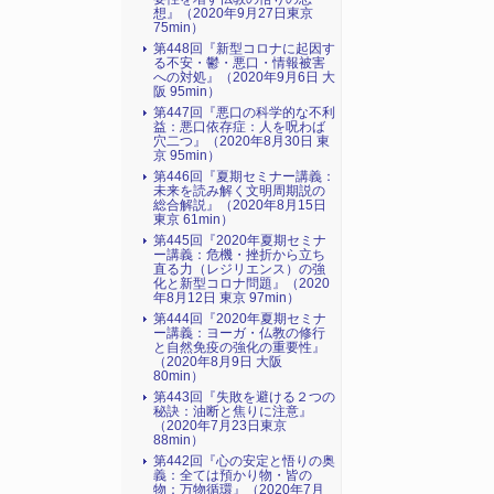
想』（2020年9月27日東京
75min）
第448回『新型コロナに起因す
る不安・鬱・悪口・情報被害
への対処』（2020年9月6日 大
阪 95min）
第447回『悪口の科学的な不利
益：悪口依存症：人を呪わば
穴二つ』（2020年8月30日 東
京 95min）
第446回『夏期セミナー講義：
未来を読み解く文明周期説の
総合解説』（2020年8月15日
東京 61min）
第445回『2020年夏期セミナ
ー講義：危機・挫折から立ち
直る力（レジリエンス）の強
化と新型コロナ問題』（2020
年8月12日 東京 97min）
第444回『2020年夏期セミナ
ー講義：ヨーガ・仏教の修行
と自然免疫の強化の重要性』
（2020年8月9日 大阪
80min）
第443回『失敗を避ける２つの
秘訣：油断と焦りに注意』
（2020年7月23日東京
88min）
第442回『心の安定と悟りの奥
義：全ては預かり物・皆の
物：万物循環』（2020年7月