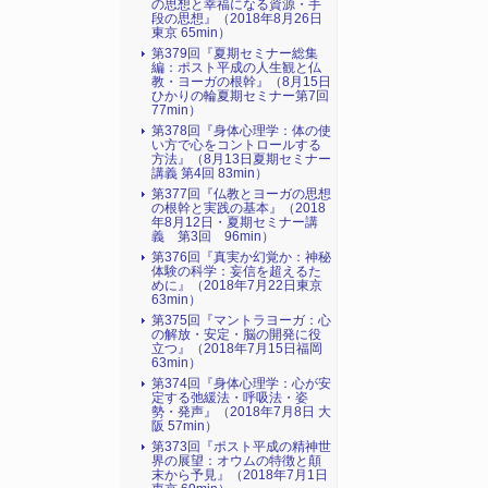
の思想と幸福になる資源・手
段の思想』（2018年8月26日
東京 65min）
第379回『夏期セミナー総集
編：ポスト平成の人生観と仏
教・ヨーガの根幹』（8月15日
ひかりの輪夏期セミナー第7回
77min）
第378回『身体心理学：体の使
い方で心をコントロールする
方法』（8月13日夏期セミナー
講義 第4回 83min）
第377回『仏教とヨーガの思想
の根幹と実践の基本』（2018
年8月12日・夏期セミナー講
義 第3回 96min）
第376回『真実か幻覚か：神秘
体験の科学：妄信を超えるた
めに』（2018年7月22日東京
63min）
第375回『マントラヨーガ：心
の解放・安定・脳の開発に役
立つ』（2018年7月15日福岡
63min）
第374回『身体心理学：心が安
定する弛緩法・呼吸法・姿
勢・発声』（2018年7月8日 大
阪 57min）
第373回『ポスト平成の精神世
界の展望：オウムの特徴と顛
末から予見』（2018年7月1日