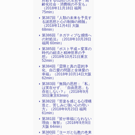
対処する仏陀の人生哲学：高
齢化社会・消費税の不安も』
（2018年11月18日 福岡
75min）
第387回『人類の未来を予見す
る諸思想と心の制御の精髄』
（2018年11月4日 大阪
68min）
第386回『ネガティブな感情へ
の対処法』（2018年10月28日
福岡 60min）
第385回『ポスト平成＝変革の
時代の経済と精神世界の予
想』（2018年10月21日東京
52min）
第384回『霊障と真の霊的浄
化、自己愛の問題と全体愛の
幸福』（2018年10月14日大阪
62min）
第383回『無我の思想：「私」
は実在せず、「自由意思」も
存在しない？』（2018年9月
30日東京63min)
第382回『苦楽を感じる心理構
造と、苦しみに強い心の培い
方』（2018年9月23日 福岡
61min）
第381回『皆が幸福になれない
理由：無智』（2018年9月9日
大阪 64min）
第380回『ヨーガと仏教の本来