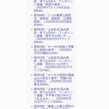
談・何でもQ＆A・ワンポイン
ト講義「瞑想の基本」』
（2025年YTライブ4月10日
89min）
第566回「三つの重要な瞑想
法：身体的、感覚的、心理的
瞑想」（2025年3月23日東京
45min）
第565回『上祐史浩 悩み相
談・何でもQ＆A・ワンポイン
ト講義「集中力の培い方」』
（2025年3月27日YTライブ
93min）
第564回「ヨーガの体操と呼吸
法と瞑想の科学」（2025年3
月15日横浜52min）
第562回『上祐史浩 悩み相
談・何でもQ＆A・ワンポイン
ト講義「折れない心の作り
方」』（2025年2月27日YTラ
イブ 87min）
第561回『ヨーガと瞑想の奥義
は心の安定と集中：究極の自
己実現法』（2025年2月23日
東京30min）
第560回『上祐史浩 悩み相
談、何でもQ＆A、ワンポイン
ト講義「不平等の世の中をど
う生きるか」』（2025年2月
11日YTライブ 83min）
第559回『唯識＝仏教心理学の