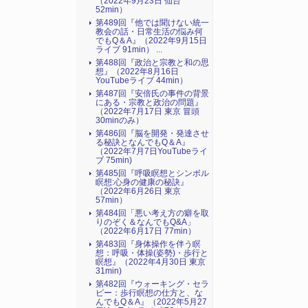
（2022年9月23日 仙台
52min）
第489回『他では聞けない統一
教会の話・日常生活の悩み何
でもQ＆A』（2022年9月15日
ライブ 91min） ...
第488回『政治と宗教と和の思
想』（2022年8月16日
YouTubeライブ 44min）
第487回『安倍氏の事件の背景
にある・宗教と政治の問題』
（2022年7月17日 東京 冒頭
30minのみ）
第486回『脳を開発・発達させ
る秘訣となんでもQ＆A』
（2022年7月7日YouTubeライ
ブ 75min)
第485回『呼吸瞑想とシンボル
瞑想:心身の健康の秘訣』
（2022年6月26日 東京
57min）
第484回「悪い考え方の癖を取
りのぞく＆なんでもQ&A」
（2022年6月17日 77min）
第483回『身体操作を伴う瞑
想：呼吸・体操(姿勢)・歩行と
瞑想』（2022年4月30日 東京
31min)
第482回『ウォーキング・セラ
ピー：歩行瞑想の仕方と、な
んでもQ＆A』（2022年5月27