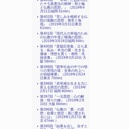
第403回『「令和」に込められ
た十七条憲法の精神：和と輪
と仏教の思想」』（2019年4
月21日福岡 61min）
第402回『苦しみを根絶する仏
陀の覚醒の思想：無常と無
我』（2019年3月31日東京
61min）
第401回『現代人の幸福のため
の仏教の中道と唯識の思想』
（2019年3月24日福岡 64in）
第400回『質疑応答集：立ち直
る・妬み・本当の愛・生きる
価値・理想を貫く・相性・先
祖供養』（2019年3月10日 大
阪 58min）
第399回『競争社会の中での悟
りの実現の道：全体の向上へ
の切磋琢磨』（2019年2月24
日東京 70min)
第398回『劣等感を生きる力に
変える慈悲の思想』（2019年
2月17日 福岡 80min）
第397回『一元思想：心の解
放・悟りの鍵』（2019年2月
10日 大阪 66min）
第396回『仏教の「愛」の思
想：欲愛と慈悲：真に愛され
るには』（2019年1月27日 東
京 67min ）
第395回『結果を出し、自ずと