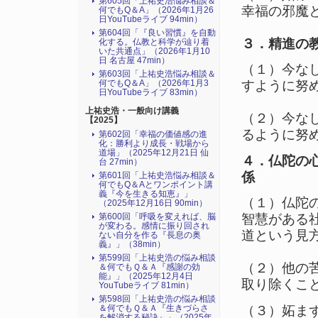
第605回「上祐史浩悩み相談＆
幸福の邪魔
何でもQ＆A」（2026年1月26
日YouTubeライブ 94min）
第604回「『良い習慣』を自動
３．精進の
化する。仏教と科学が辿り着
いた共通点」（2026年1月10
日 名古屋 47min）
（１）今な
第603回「上祐史浩悩み相談＆
すように努
何でもQ＆A」（2026年1月3
日YouTubeライブ 83min）
上祐史浩・一般向け講義
（２）今な
【2025】
るように努
第602回「幸福の価値感の進
化：勝利より成長・戦場から
道場」（2025年12月21日 仙
４．仏陀の
台 27min）
係
第601回「上祐史浩悩み相談＆
何でもQ＆Aとワンポイント講
義『今を生きる知恵』」
（１）仏陀
（2025年12月16日 90min）
第600回「呼吸を変えれば、脳
智慧がある
が変わる。感情に振り回され
道という見
ない自分を作る『長息の奥
義』」（38min）
第599回「上祐史浩の悩み相談
（２）他の
＆何でもＱ＆Ａ『感謝の効
能』」（2025年12月4日
取り除くこ
YouTubeライブ 81min）
第598回「上祐史浩の悩み相談
（３）妬ま
＆何でもＱ＆Ａ『生きづらさ
を解消する秘訣』​」（2025年