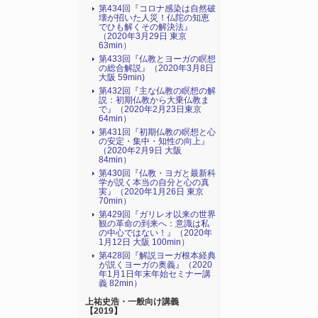
第434回『コロナ感染は自然破
壊が招いた人災！仏陀の知恵
でひも解くその解決法』
（2020年3月29日 東京
63min）
第433回『仏教とヨーガの瞑想
の総合解説』（2020年3月8日
大阪 59min)
第432回『主な仏教の瞑想の解
説：初期仏教から大乗仏教ま
で』（2020年2月23日東京
64min）
第431回『初期仏教の瞑想と心
の安定・集中・知性の向上』
（2020年2月9日 大阪
84min）
第430回『仏教・ヨガと最新科
学が説く本当の自分と心の真
実』（2020年1月26日 東京
70min）
第429回『ガリレオ以来の世界
観の革命の到来へ：意識は私
の中心ではない！』（2020年
1月12日 大阪 100min）
第428回『解説ヨーガ根本経典
が説くヨーガの奥義』（2020
年1月1日年末年始セミナー講
義 82min）
上祐史浩・一般向け講義
【2019】