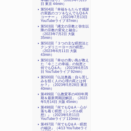
幸福の悟り』（2023年7月23
日 東京 44min）
第504回『幸福をもたらす感謝
の実践のコツ＆なんでもQ＆A
コーナー 』（2023年7月13日
YouTubeライブ 87min）
第503回『縄文の宗教と弥生以
降の宗教の変化と融合』
（2023年7月2日 大阪
35min）
第502回『３つの主な瞑想法と
クンダリニーヨーガの瞑想』
（2023年6月11日 大阪
43min）
第501回『幸せの青い鳥が教え
た「今ここの幸福」の知恵と
何でもQ＆A』（2023年6月15
日 YouTubeライブ 92min）
第500回『仏法奥義：自ら苦し
みを招く人の心理の罠とは何
か？』（2023年5月28日 東京
40min）
第499回「仏教変革の400年周
期＆最新周期説解説」（2023
年5月14日 大阪 45min）
第498回『何でもQ＆A・心が
落ち着く瞑想（シンボル瞑
想）』（2023年5月11日
YouTubeライブ 110min）
第497回『何でもQ＆A・瞑想
の秘訣』（4/13 YouTubeライ