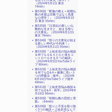
る悟りの大衆化（前半）』
（2024年5月1日 東京
74min）
第536回『釈迦の教え＝初期仏
教の本質は宗教ではなく高度
な心理学！』（2024年8月10
日 東京 55min）
第535回『21世紀の新しい仏
教的な生き方と、始まる悟り
の大衆化』（2024年8月12日
東京 79min）
第534回『悟りの大衆化が始ま
る新しい時代が今到来！』
（2024年9月11日 55min）
第533回『上祐史浩の悩み相談
＆何でもＱ＆Ａと心と体をコ
ントロールする６つの秘訣』
（2024年9月5日YouTubeライ
ブ 90min）
第532回『上祐史浩の悩み相談
＆何でもQ＆A＋健康に良い３
つの呼吸法：後半』（2024年
8月16日YouTubeライブ後半
49min）
第531回『上祐史浩悩み相談＆
何でもQ＆A・前半』(2024年8
月16日 66min）
第530回『初期仏教の思想と実
践』（64min)
第529回「怒りと不安を取り除
く3つの秘訣＋上祐史浩なんで