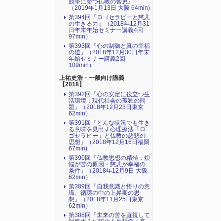
競争に勝つ仏教の智恵』
（2019年1月13日 大阪 64min)
第394回『ロゴセラピーと慈悲
の生きる力』（2018年12月31
日年末年始セミナー講義4回
97min）
第393回『心の制御と真の幸福
の道』（2018年12月30日年末
年始セミナー講義2回
109min）
上祐史浩・一般向け講義
【2018】
第392回『心の安定に役立つ生
活環境：現代社会の孤独の問
題』（2018年12月23日東京
62min）
第391回『どんな状況でも生き
る意味を見出す心理療法「ロ
ゴセラピー」と仏教の慈悲の
思想』（2018年12月16日福岡
67min)
第390回『仏教思想の精髄：煩
悩が苦の原因・慈悲が幸福の
条件』（2018年12月9日 大阪
62min）
第389回『自我意識と悟りの意
識、循環の中の上昇期の思
想』（2018年11月25日東京
62min）
第388回『未来の苦を直視して