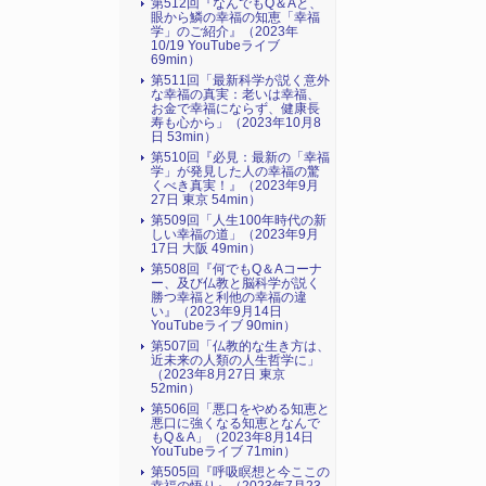
第512回『なんでもQ＆Aと、
眼から鱗の幸福の知恵「幸福
学」のご紹介』（2023年
10/19 YouTubeライブ
69min）
第511回「最新科学が説く意外
な幸福の真実：老いは幸福、
お金で幸福にならず、健康長
寿も心から」（2023年10月8
日 53min）
第510回『必見：最新の「幸福
学」が発見した人の幸福の驚
くべき真実！』（2023年9月
27日 東京 54min）
第509回「人生100年時代の新
しい幸福の道」（2023年9月
17日 大阪 49min）
第508回『何でもQ＆Aコーナ
ー、及び仏教と脳科学が説く
勝つ幸福と利他の幸福の違
い』（2023年9月14日
YouTubeライブ 90min）
第507回「仏教的な生き方は、
近未来の人類の人生哲学に」
（2023年8月27日 東京
52min）
第506回「悪口をやめる知恵と
悪口に強くなる知恵となんで
もQ＆A」（2023年8月14日
YouTubeライブ 71min）
第505回『呼吸瞑想と今ここの