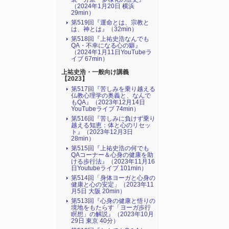
（2024年1月20日 横浜
29min）
第519回『運命とは、宗教と
は、神とは』（32min）
第518回『上祐史浩なんでも
QA・不幸になる心の癖』
（2024年1月11日YouTubeラ
イブ 67min）
上祐史浩・一般向け講義
【2023】
第517回『苦しみを乗り越える
仏教心理学の奥義と、なんで
もQA』（2023年12月14日
YouTubeライブ 74min）
第516回『苦しみに負けず乗り
越える知恵：体と心のリセッ
ト』（2023年12月3日
28min）
第515回『上祐史浩の何でも
QAコーナー＆心身の健康を助
ける歩行法』（2023年11月16
日Youtubeライブ 101min）
第514回「身体ヨーガと心身の
健康と心の安定」（2023年11
月5日 大阪 20min）
第513回『心身の健康と悟りの
境地をもたらす「ヨーガ歩行
瞑想」の解説』（2023年10月
29日 東京 40分）