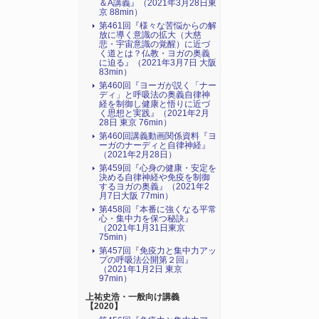
＆A講義』（2021年3月28日東
京 88min）
第461回『様々な苦悩からの解
放に導く意識の拡大（大慈
悲・宇宙意識の覚醒）に近づ
く道とは？仏教・ヨガの奥義
に迫る』（2021年3月7日 大阪
83min）
第460回『ヨーガが説く「ナー
ディ」と呼吸法の奥義自律神
経を制御し健康と悟りに近づ
く思想と実践』（2021年2月
28日 東京 76min）
第460回講義動画関係資料『ヨ
ーガのナーディと自律神経』
（2021年2月28日）
第459回『心身の健康・安定を
決める自律神経や免疫を制御
するヨガの奥義』（2021年2
月7日大阪 77min）
第458回『本番に強くなる平常
心・集中力を保つ秘訣』
（2021年1月31日東京
75min）
第457回『免疫力と集中力アッ
プの呼吸法公開第２回』
（2021年1月2日 東京
97min）
上祐史浩・一般向け講義
【2020】