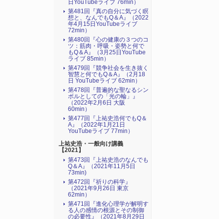
日YouTubeライブ 76min）
第481回『真の自分に気づく瞑
想と、なんでもQ＆A』（2022
年4月15日YouTubeライブ
72min）
第480回『心の健康の３つのコ
ツ：筋肉・呼吸・姿勢と何で
もQ＆A』（3月25日YouTube
ライブ 85min）
第479回『競争社会を生き抜く
智慧と何でもQ＆A』（2月18
日 YouTubeライブ 62min）
第478回『普遍的な聖なるシン
ボルとしての「光の輪」』
（2022年2月6日 大阪
60min）
第477回『上祐史浩何でもQ＆
A』（2022年1月21日
YouTubeライブ 77min）
上祐史浩・一般向け講義
【2021】
第473回『上祐史浩のなんでも
Q＆A』（2021年11月5日
73min)
第472回『祈りの科学』
（2021年9月26日 東京
62min）
第471回『進化心理学が解明す
る人の感情の根源とその制御
の必要性』（2021年8月29日