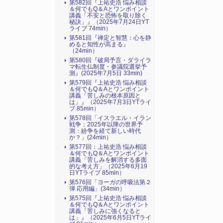
第582回『上祐史浩 悩み相談
＆何でもQ＆Aとワンポイント
講義「不安と恐怖を取り除く
秘訣」』（2025年7月24日YT
ライブ 74min）
第581回『禅定と智慧：心を静
めると知性が高まる』
（24min）
第580回『破局予言・ダライラ
マ転生仏制度・参議院選挙予
測』(2025年7月5日 33min)
第579回『上祐史浩 悩み相談
＆何でもQ＆Aとワンポイント
講義「苦しみの根本原因と
は」』（2025年7月3日YTライ
ブ 85min）
第578回「イスラエル・イラン
戦争：2025年以降の世界予
測：紛争を経て新しい時代
か？」(24min）
第577回：上祐史浩 悩み相談
＆何でもQ＆Aとワンポイント
講義「苦しみを解消する多面
的な考え方」（2025年6月19
日YTライブ 85min）
第576回「ヨーガの呼吸法第２
弾 応用編」(34min）
第575回『上祐史浩 悩み相談
＆何でもQ＆Aとワンポイント
講義「苦しみに強くなると
は」』（2025年6月5日YTライ