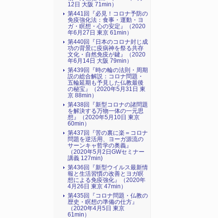
12日 大阪 71min）
第441回『必見！コロナ予防の
免疫強化法：食事・運動・ヨ
ガ・瞑想・心の安定』（2020
年6月27日 東京 61min）
第440回『日本のコロナ封じ成
功の背景に疫病神を祭る共存
文化・自然免疫が鍵』（2020
年6月14日 大阪 79min）
第439回『時の輪の法則・周期
説の総合解説：コロナ問題・
五輪延期も予見した仏教最後
の秘宝』（2020年5月31日 東
京 88min）
第438回『新型コロナの諸問題
を解決する万物一体の一元思
想』（2020年5月10日 東京
60min）
第437回『苦の裏に楽＝コロナ
問題を逆活用、ヨーガ源流の
サーンキャ哲学の奥義』
（2020年5月2日GWセミナー
講義 127min)
第436回『新型ウイルス最新情
報と生活習慣の改善とヨガ瞑
想による免疫強化』（2020年
4月26日 東京 47min）
第435回『コロナ問題・仏教の
歴史・瞑想の準備の仕方』
（2020年4月5日 東京
61min）