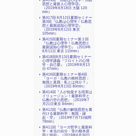
第419回『仏教は心理学！仏教
思想と最新人心理学③』
（2019年8月18日 大阪 120
min）
第417回 8月12日夏期セミナー
第3回『仏教は心理学！仏教思
想と最新認知心理学②』
（2019年8月12日 東京
105min）
第415回夏期セミナー第２回
『仏教は心理学！仏教思想と
最新認知心理学①』（2019年
8月11日 東京 110min）
第418回8月13日夏期セミナー
心理学講義『フロイトの心理
学・自己愛』（2019年8月13
日 47min）
第416回夏期セミナー第4回
『ヨーガ・仏教の根幹思想：
無我と真我：私とは何か？』
（2019年8月13日 80min）
第414回『人が知覚する現実は
イリュージョン！最新科学と
仏教の空の思想』（2019年7
月21日東京 84min）
第412回『仏教の解脱思想を裏
付ける最新科学：無我・縁
起・空』（2019年7月7日福岡
78min）
第411回『ヨーガ哲学と最新科
学：本当の自分・苦の根本原
因と脱却』（2019年6月30日