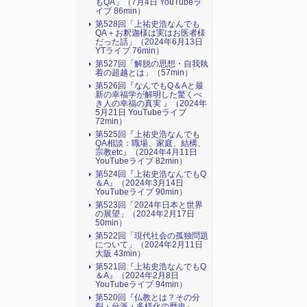
もQA」（7月4日 YouTubeラ
イブ 86min）
第528回「上祐史浩なんでも
QA＋お釈迦様は実はお医者様
だった話」（2024年6月13日
YTライブ 76min）
第527回「解脱の思想・自我執
着の超越とは」（57min）
第526回『なんでもQ＆Aと最
新の幸福学が解明した驚くべ
き人の幸福の真実 』（2024年
5月21日 YouTubeライブ
72min）
第525回『上祐史浩なんでも
QA相談：職場、家庭、結構、
宗教etc』（2024年4月11日
YouTubeライブ 82min）
第524回『上祐史浩なんでもQ
＆A』（2024年3月14日
YouTubeライブ 90min）
第523回「2024年日本と世界
の展望」（2024年2月17日
50min）
第522回「現代社会の孤独問題
について」（2024年2月11日
大阪 43min）
第521回『上祐史浩なんでもQ
＆A』（2024年2月8日
YouTubeライブ 94min）
第520回『仏教とは？その分
裂・分派・多様化の歴史』