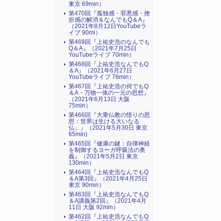
東京 69min）
第470回『孤独感・罪悪感・挫
折感の解消＆なんでもQ＆A』
（2021年8月12日YouTubeラ
イブ 90mi）
第469回『上祐史浩のなんでも
Q＆A』（2021年7月25日
YouTubeライブ 70min）
第468回『上祐史浩なんでもQ
＆A』（2021年6月27日
YouTubeライブ 76min）
第467回『上祐史浩の何でもQ
＆A・万物一体の一元の思想』
（2021年6月13日 大阪
75min）
第466回『大乗仏教の悟りの思
想：世界は生ける大いなる
仏」』（2021年5月30日 東京
65min)
第465回『健康の鍵：自律神経
を制御するヨーガ呼吸法の奥
義』（2021年5月2日 東京
130min）
第464回『上祐史浩なんでもQ
＆A第3回』（2021年4月25日
東京 90min）
第463回『上祐史浩なんでもQ
＆A講義第2回』（2021年4月
11日 大阪 92min）
第462回『上祐史浩なんでもQ