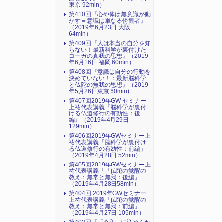
東京 92min）
第410回『心や体は無意識が動
かす＝意識は単なる傍観者』
（2019年6月23日 大阪
64min）
第409回『人は本当の自分を知
らない！最新科学が裏付けた
ヨーガの真我の思想』（2019
年6月16日 福岡 60min）
第408回『意識は自分の行動を
決めていない！：最新脳科学
と仏陀の無我の思想』（2019
年5月26日東京 60min)
第407回2019年GW セミナー
上祐代表講義『脳科学が裏付
ける仏道修行の有効性：後
編』（2019年4月29日
129min）
第406回2019年GWセミナー上
祐代表講義「脳科学が裏付け
る仏道修行の有効性：前編」
（2019年4月28日 52min）
第405回2019年GWセミナー上
祐代表講義「「仏陀の覚醒の
教え：無常と無我：後編」
（2019年4月28日58min）
第404回 2019年GWセミナー
上祐代表講義「仏陀の覚醒の
教え：無常と無我：前編」
（2019年4月27日 105min）