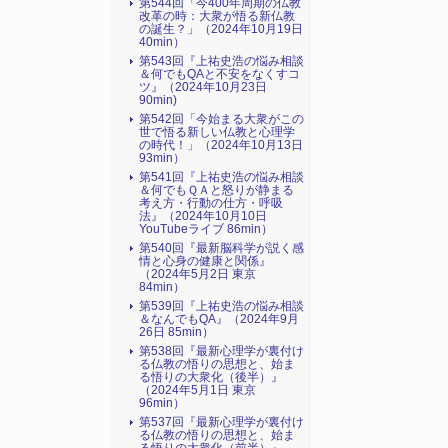
第544回「今400年周期の仏教
改革の時：大衆が悟る新仏教
の誕生？」（2024年10月19日
40min）
第543回『上祐史浩の悩み相談
＆何でもQAと不安をなくすコ
ツ』（2024年10月23日
90min)
第542回「今始まる大衆がこの
世で悟る新しい仏教と心理学
の時代！」（2024年10月13日
93min）
第541回『上祐史浩の悩み相談
＆何でもＱＡと怒りが静まる
考え方・行動の仕方・呼吸
法』（2024年10月10日
YouTubeライブ 86min）
第540回『最新脳科学が説く感
情と心身の健康と関係』
（2024年5月2日 東京
84min）
第539回『上祐史浩の悩み相談
＆なんでもQA』（2024年9月
26日 85min）
第538回『最新心理学が裏付け
る仏教の悟りの思想と、始ま
る悟りの大衆化（後半）』
（2024年5月1日 東京
96min）
第537回『最新心理学が裏付け
る仏教の悟りの思想と、始ま