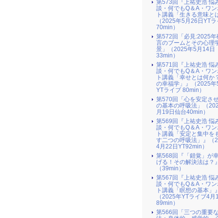
第573回『上祐史浩 悩
談・何でもQ＆A・ワン
ト講義「生きる意味と
（2025年5月26日YT
70min）
第572回「必見:2025
言のブームとその心理
景」（2025年5月14日
33min）
第571回『上祐史浩 悩
談・何でもQ＆A・ワン
ト講義「幸せとは何か
の幸福学」』（2025年
YTライブ 80min）
第570回「心を安定さ
の基本の呼吸法」（202
月19日仙台40min）
第569回『上祐史浩 悩
談・何でもQ＆A・ワン
ト講義「安定と集中を
す二つの呼吸法」』（2
4月22日YT92min）
第568回『「錯覚」が
げる！その解決法は？
（39min）
第567回『上祐史浩 悩
談・何でもQ＆A・ワン
ト講義「瞑想の基本」
（2025年YTライブ4月
89min）
第566回「三つの重要