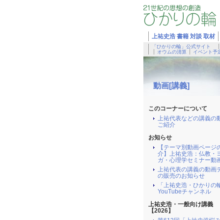
上祐史浩 書籍 対談 取材
「ひかりの輪」公式サイト
オウムの清算
イベント予
動画[講義]
このコーナーについて
上祐代表などの講義の
ご紹介
お知らせ
【テーマ別動画ページ
介】上祐史浩：仏教・
ガ・心理学セミナー動
上祐代表の講義の動画
の販売のお知らせ
「上祐史浩・ひかりの
YouTubeチャンネル
上祐史浩・一般向け講義
【2026】