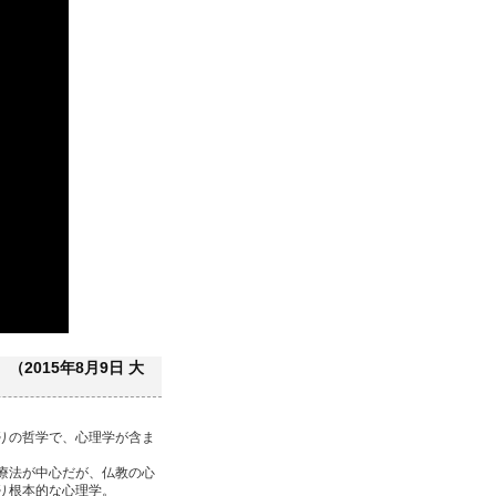
2015年8月9日 大
りの哲学で、心理学が含ま
療法が中心だが、仏教の心
り根本的な心理学。