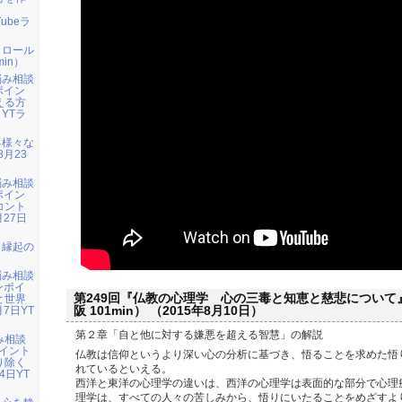
」
Tubeラ
トロール
in）
悩み相談
ポイン
える方
 YTラ
る様々な
8月23
悩み相談
ポイン
コント
月27日
：縁起の
悩み相談
ンポイ
第249回『仏教の心理学 心の三毒と知恵と慈悲について』（
と世界
阪 101min） （2015年8月10日）
7日YT
第２章「自と他に対する嫌悪を超える智慧」の解説
み相談
イント
仏教は信仰というより深い心の分析に基づき、悟ることを求めた悟
り除く
れているといえる。
4日YT
西洋と東洋の心理学の違いは、西洋の心理学は表面的な部分で心理
理学は、すべての人々の苦しみから、悟りにいたることをめざすよ