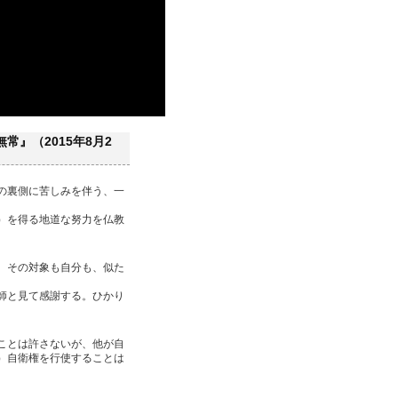
』（2015年8月2
の裏側に苦しみを伴う、一
）を得る地道な努力を仏教
、その対象も自分も、似た
師と見て感謝する。ひかり
ことは許さないが、他が自
）自衛権を行使することは