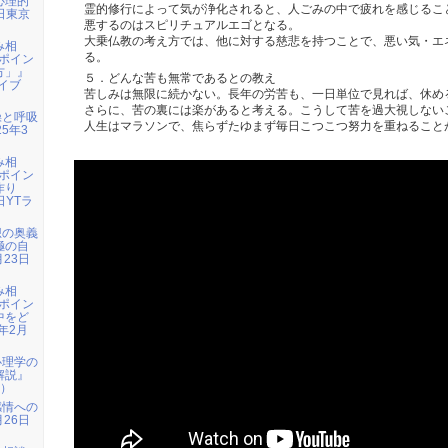
心理的
霊的修行によって気が浄化されると、人ごみの中で疲れを感じるこ
3日東京
悪するのはスピリチュアルエゴとなる。
大乗仏教の考え方では、他に対する慈悲を持つことで、悪い気・エ
み相
る。
ポイン
方」』
５．どんな苦も無常であるとの教え
ライブ
苦しみは無限に続かない。長年の労苦も、一日単位で見れば、休め
さらに、苦の裏には楽があると考える。こうして苦を過大視しない
操と呼吸
人生はマラソンで、焦らずたゆまず毎日こつこつ努力を重ねること
5年3
み相
ポイン
作り
日YTラ
想の奥義
極の自
月23日
み相
ポイン
中をど
年2月
心理学の
解説』
n）
感情への
月26日