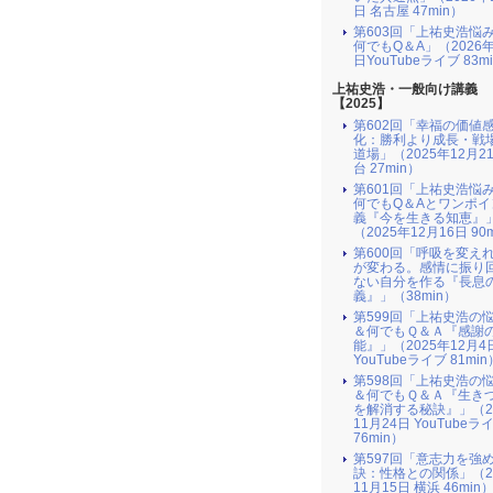
日 名古屋 47min）
第603回「上祐史浩悩
何でもQ＆A」（2026年
日YouTubeライブ 83m
上祐史浩・一般向け講義
【2025】
第602回「幸福の価値
化：勝利より成長・戦
道場」（2025年12月2
台 27min）
第601回「上祐史浩悩
何でもQ＆Aとワンポイ
義『今を生きる知恵』
（2025年12月16日 90
第600回「呼吸を変え
が変わる。感情に振り
ない自分を作る『長息
義』」（38min）
第599回「上祐史浩の
＆何でもＱ＆Ａ『感謝
能』」（2025年12月4
YouTubeライブ 81min
第598回「上祐史浩の
＆何でもＱ＆Ａ『生き
を解消する秘訣』​」（2
11月24日 YouTubeラ
76min）
第597回「意志力を強
訣：性格との関係」（2
11月15日 横浜 46min