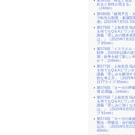
第581回『禅定と智慧
めると知性が高まる』
（24min）
第580回『破局予言・
マ転生仏制度・参議院
測』(2025年7月5日 33m
第579回『上祐史浩 悩
＆何でもQ＆Aとワンポ
講義「苦しみの根本原
は」』（2025年7月3日
ブ 85min）
第578回「イスラエル
戦争：2025年以降の世
測：紛争を経て新しい
か？」(24min）
第577回：上祐史浩 悩
＆何でもQ＆Aとワンポ
講義「苦しみを解消す
的な考え方」（2025年
日YTライブ 85min）
第576回「ヨーガの呼
弾 応用編」(34min）
第575回『上祐史浩 悩
＆何でもQ＆Aとワンポ
講義「苦しみに強くな
は」』（2025年6月5日
ブ 91min）
第574回「ヨーガの体
勢法・呼吸法・歩行瞑
山法」（2025年5月21
40min）