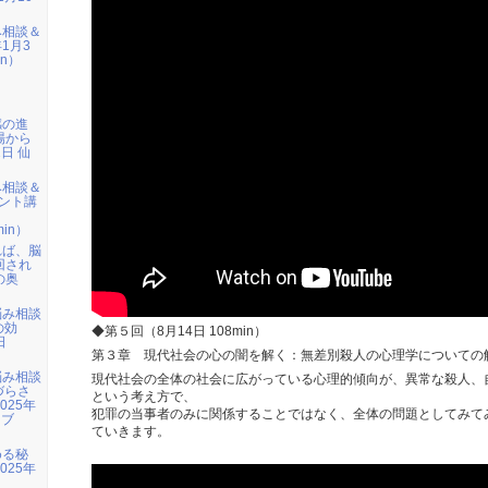
み相談＆
1月3
in）
感の進
場から
1日 仙
み相談＆
ント講
」
min）
れば、脳
回され
の奥
悩み相談
の効
◆第５回（8月14日 108min）
日
）
第３章 現代社会の心の闇を解く：無差別殺人の心理学についての
悩み相談
現代社会の全体の社会に広がっている心理的傾向が、異常な殺人、
づらさ
という考え方で、
025年
犯罪の当事者のみに関係することではなく、全体の問題としてみて
イブ
ていきます。
める秘
025年
）