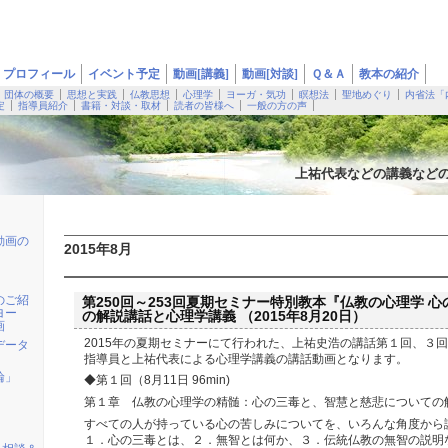
プロフィール
イベント予定
動画[講義]
動画[対談]
Ｑ＆Ａ
教本の紹介
団体の概要
思想と実践
仏教思想
心理学
ヨーガ・気功
瞑想法
聖地めぐり
内省法「
定
指導員紹介
書籍・対談・取材
読者の皆様へ
一般の方の声
上祐代表などの講義など
動画の
2015年8月
のご紹
第250回～253回夏期セミナー特別教本『仏教の心理学 
ヨー
の解説講話と心理学講義 （2015年8月20日）
画
2015年の夏期セミナーにて行われた、上祐史浩の講話第１回、３
データ
指導員と上祐代表による心理学講義の講話動画となります。
輪」
◆第１回（8月11日 96min)
第１章 仏教の心理学の精髄：心の三毒と、智慧と慈悲についての
すべての人が持っている心の苦しみについてを、いろんな角度から
１．心の三毒とは、２．無智とは何か、３．伝統仏教の無智の説明