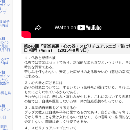
み相
ポイン
は」』
ライブ
年破滅予
学的背
み相
ポイン
第248回『苦楽表裏・心の器・スピリチュアルエゴ・苦は無常
？最新
5月8日
日 福岡 74min） （2015年8月 3日）
１．仏教と感情の波
せる3つ
仏教では苦楽はセットであり、煩悩的な楽も喜びというよりも、そ
5年4
時的な興奮である。
苦しみを伴なわない、安定した広がりのある暖かい心（慈悲の幸福
み相
ポイン
は求める。
もたら
２．心の器と広げるには
025年
怒りの対象については、ずるいという気持ちが隠れている。それは
ものにとらわれているからである。
幸福を妨
』
それがなければ、悲しみ・哀れみが生じる。これに気づいて反面教
の輪では、自他を区別しない万物一体の読経瞑想を行っている。
み相
３．集団的自衛権をどう考えるか
ポイン
ブッダの教えは自他を平等に愛するものであり、自分が他から奪う
』
分から奪うことを受け入れるものではなく、その意味で（集団的な
10日
否定しない。問題は正しく行使できるか。
な瞑想
４、スピリチュアルエゴについて