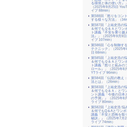
る環境と体の使い方』​
（2025年9月25日 You
イブ 88min）
第588回「怒りをコン
する様々な方法」（34m
第587回「上祐史浩の
＆何でもＱ＆Ａとワン
ト講義『不安を乗り越
法』​」（2025年9月9日
イブ 107min）
第586回「心を制御す
テクニック」（2025年
日 68min）
第585回「上祐史浩の
＆何でもＱ＆Ａとワン
ト講義『怒りと妬みの
ロール』​」（2025年8
YTライブ 96min）
第584回「仏陀の教え
法とは」（26min）
第583回『上祐史浩の
＆何でもＱ＆Ａ」とワ
ント講義「今後の日本
の予測」』（2025年8月
ライブ 80min）
第582回『上祐史浩 悩
＆何でもQ＆Aとワンポ
講義「不安と恐怖を取
秘訣」』（2025年7月2
ライブ 74min）