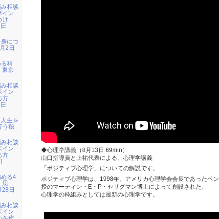
悩み相談
ポイン
つけ
1日
）
を身につ
1月2日
める科
日 東京
悩み相談
ポイン
る方
3日
）
：人生を
行う秘
悩み相談
ポイン
◆心理学講義（8月13日 69min）
る方
山口指導員と上祐代表による、心理学講義
日
）
「ポジティブ心理学」についての解説です。
強める4
ポジティブ心理学は、1998年、アメリカ心理学会会長であったペ
・思
授のマーティン・E・P・セリグマン博士によって創設された。
月28日
心理学の枠組みとしては最新の心理学です。
悩み相談
ポイン
心を作