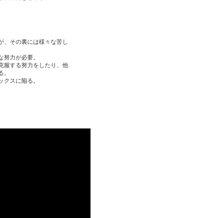
。
が、その裏には様々な苦し
な努力が必要。
克服する努力をしたり、他
る。
ックスに陥る。