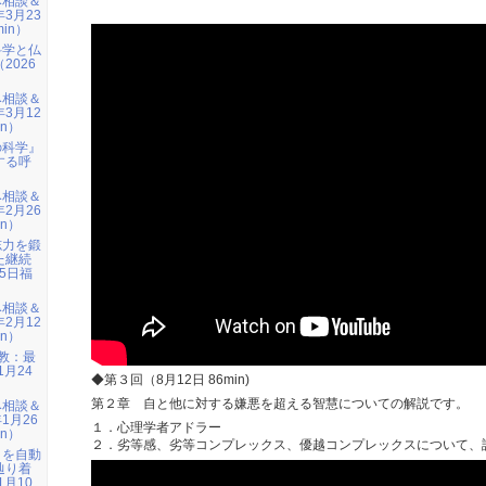
み相談＆
年3月23
min）
科学と仏
2026
）
み相談＆
年3月12
in）
の科学』
する呼
）
み相談＆
年2月26
in）
志力を鍛
た継続
15日福
み相談＆
年2月12
in）
仏教：最
1月24
◆第３回（8月12日 86min)
第２章 自と他に対する嫌悪を超える智慧についての解説です。
み相談＆
1月26
１．心理学者アドラー
in）
２．劣等感、劣等コンプレックス、優越コンプレックスについて、
』を自動
辿り着
1月10