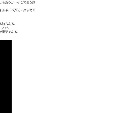
ともあるが、そこで他を嫌
ネルギーを浄化・昇華でき
る時もある。
ことだ。
が重要である。