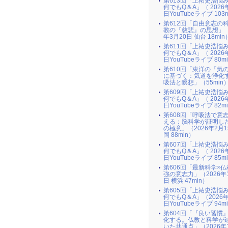
第613回「上祐史浩悩
何でもQ＆A」（ 2026
日YouTubeライブ 103
第612回「自由意志の
教の『慈悲』の思想」（
年3月20日 仙台 18min
第611回「上祐史浩悩
何でもQ＆A」（ 2026
日YouTubeライブ 80m
第610回「東洋の『気
に基づく：気道を浄化
吸法と瞑想」（55min
第609回「上祐史浩悩
何でもQ＆A」（ 2026
日YouTubeライブ 82m
第608回「呼吸法で意
える：脳科学が証明し
の極意」（2026年2月
岡 88min）
第607回「上祐史浩悩
何でもQ＆A」（ 2026
日YouTubeライブ 85m
第606回「最新科学×
強の意志力」（2026年
日 横浜 47min）
第605回「上祐史浩悩
何でもQ＆A」（2026年
日YouTubeライブ 94m
第604回「『良い習慣
化する。仏教と科学が
いた共通点」（2026年