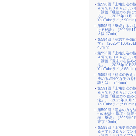
第596回「上祐史浩の
＆何でもＱ＆Ａとワン
ト講義『継続力を身に
る』​」（2025年11月1
YouTubeライブ 90min
第595回「継続する力
ける秘訣」（2025年1
大阪 27min）
第594回「意志力を強
学」（2025年10月26
48min）
第593回「上祐史浩の
＆何でもＱ＆Ａとワン
ト講義『意志力を強め
法』​」（2025年10月2
YouTubeライブ 88min
第592回「精進の教え
決める継続的な努力を
訣とは」（44min）
第591回「上祐史浩の
＆何でもＱ＆Ａとワン
ト講義『継続力を強め
法』​」（2025年10月7
YouTubeライブ 80min
第590回「意志の力を
つの秘訣：環境・健康
考・継続」（2025年9
東京 40min）
第589回「上祐史浩の
＆何でもＱ＆Ａとワン
ト講義『ポジティブな