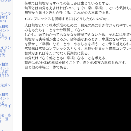
：心を静
仏教では無智からすべての苦しみは生じているとする。
無智とは自分さえよければいい、すぐに楽に幸福に、という気持ち
無智から貪りと怒りが生じる。これが心の三毒である。
ダライラ
選挙予
●コンプレックスを脱却するにはどうしたらいいのか。
in)
人は無智という根本煩悩のために、目先の楽に引き付けられやすい
み相談
みをもたらすことを十分理解してない。
イント
因と
しかし、頭でわかってもなかなか離脱できないため、それには地道
YTライ
無智から劣等感が生じるが、劣等感があるとき、卑屈にならずに、
を活かして幸福になることや、やさしさを培うことで乗り越えられ
・イラン
劣等感は劣等コンプレックスとなり、卑屈や他責から優越コンプレ
界予
智慧があれば今だけでなく長期的に見る。
時代
自分だけでなく他とともに幸福になることを考える。
慈悲は他(全体)の幸福を願うことで、自と他双方の幸福をめざす。
み相談
自と他の幸福は一体である。
イント
る多面
6月19
吸法第２
み相談
イント
ると
YTライ
操法・姿
想・登
日