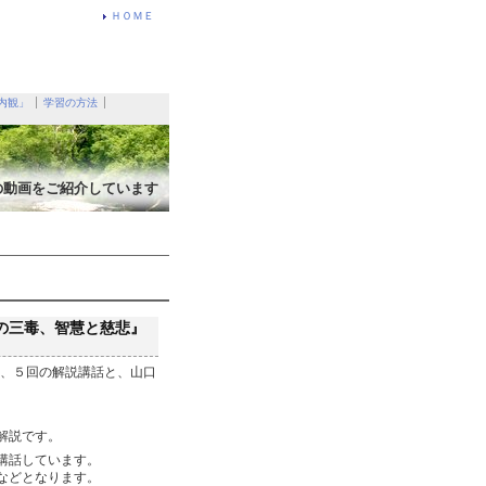
ＨＯＭＥ
内観」
学習の方法
の動画をご紹介しています
心の三毒、智慧と慈悲』
回、５回の解説講話と、山口
解説です。
講話しています。
などとなります。