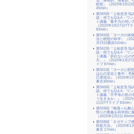
法：身体的、感覚的、
瞑想」（2025年3月2
45min）
第565回『上祐史浩 悩
談・何でもQ＆A・ワン
ト講義「集中力の培い
（2025年3月27日YT
93min）
第564回「ヨーガの体
法と瞑想の科学」（202
月15日横浜52min）
第562回『上祐史浩 悩
談・何でもQ＆A・ワン
ト講義「折れない心の
方」』（2025年2月27
イブ 87min）
第561回『ヨーガと瞑
は心の安定と集中：究
己実現法』（2025年2
東京30min）
第560回『上祐史浩 悩
談、何でもQ＆A、ワン
ト講義「不平等の世の
う生きるか」』（2025
11日YTライブ 83min）
第559回『唯識＝仏教
悟りの奥義を科学的に
（2025年2月2日 60mi
第558回「ネガティブ
対処方法」（2025年1
東京 17min）