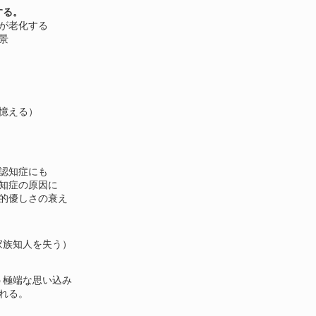
する。
が老化する
景
憶える）
認知症にも
知症の原因に
的優しさの衰え
家族知人を失う）
う極端な思い込み
れる。