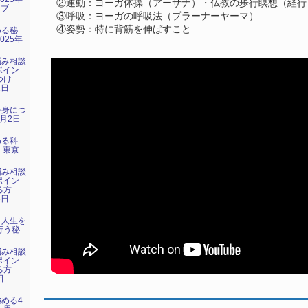
②運動：ヨーガ体操（アーサナ）・仏教の歩行瞑想（経行
イブ
③呼吸：ヨーガの呼吸法（プラーナーヤーマ）
④姿勢：特に背筋を伸ばすこと
める秘
025年
）
悩み相談
ポイン
つけ
1日
）
を身につ
1月2日
める科
日 東京
悩み相談
ポイン
る方
3日
）
：人生を
行う秘
悩み相談
ポイン
る方
日
）
強める4