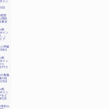
ポイン
』
10日
な瞑想
心理的
3日東京
み相
ポイン
方」』
ライブ
操と呼吸
5年3
み相
ポイン
作り
日YTラ
想の奥義
極の自
月23日
み相
ポイン
中をど
年2月
心理学の