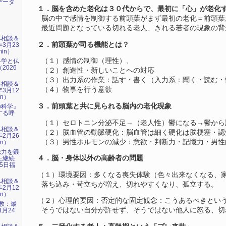
データ
１．脳を含めた老化は３０代からで、最初に「心」が老化
脳の中で感情を制御する前頭葉がまず最初の老化＝前頭葉
最近問題となっている切れる老人、きれる若者の現象の背
み相談＆
２．前頭葉が司る機能とは？
年3月23
min）
（１）感情の制御（理性）、
科学と仏
2026
（２）創造性・新しいことへの対応
）
（３）出力系の作業：話す・書く（入力系：聞く・読む・
み相談＆
（４）物事を行う意欲
年3月12
in）
３．前頭葉と共に見られる脳内の老化現象
の科学』
する呼
）
（１）セロトニン分泌不足→（老人性）鬱になる→鬱から
み相談＆
（２）脳血管の動脈硬化：脳血管は細く硬化は脳梗塞・認
年2月26
（３）男性ホルモンの減少：意欲・判断力・記憶力・男性
in）
志力を鍛
４．脳・身体以外の高齢者の問題
た継続
15日福
（１）環境要因：多くなる喪失体験（色々出来なくなる、
み相談＆
落ち込み・苛立ちが増え、切れやすくなり、孤立する。
年2月12
in）
（２）心理的要因：否定的な固定観念：こうあるべきとい
仏教：最
そうではない自分が許せず、そうではない他人に怒る、切
1月24