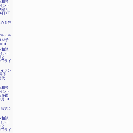
み相談
イント
り除く
4日YT
：心を静
ダライラ
選挙予
in)
み相談
イント
因と
YTライ
・イラン
界予
時代
み相談
イント
る多面
6月19
吸法第２
み相談
イント
ると
YTライ