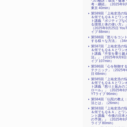
つの秘訣：環境・健康
考・継続」（2025年9
東京 40min）
第589回「上祐史浩の
＆何でもＱ＆Ａとワン
ト講義『ポジティブな
る環境と体の使い方』​
（2025年9月25日 You
イブ 88min）
第588回「怒りをコン
する様々な方法」（34m
第587回「上祐史浩の
＆何でもＱ＆Ａとワン
ト講義『不安を乗り越
法』​」（2025年9月9日
イブ 107min）
第586回「心を制御す
テクニック」（2025年
日 68min）
第585回「上祐史浩の
＆何でもＱ＆Ａとワン
ト講義『怒りと妬みの
ロール』​」（2025年8
YTライブ 96min）
第584回「仏陀の教え
法とは」（26min）
第583回『上祐史浩の
＆何でもＱ＆Ａ」とワ
ント講義「今後の日本
の予測」』（2025年8月
ライブ 80min）