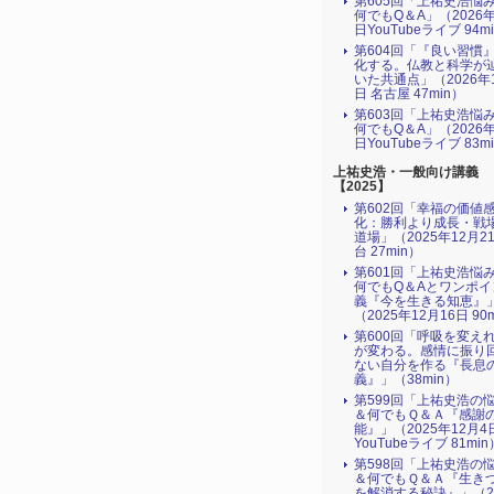
第605回「上祐史浩悩
何でもQ＆A」（2026年
日YouTubeライブ 94m
第604回「『良い習慣
化する。仏教と科学が
いた共通点」（2026年
日 名古屋 47min）
第603回「上祐史浩悩
何でもQ＆A」（2026年
日YouTubeライブ 83m
上祐史浩・一般向け講義
【2025】
第602回「幸福の価値
化：勝利より成長・戦
道場」（2025年12月2
台 27min）
第601回「上祐史浩悩
何でもQ＆Aとワンポイ
義『今を生きる知恵』
（2025年12月16日 90
第600回「呼吸を変え
が変わる。感情に振り
ない自分を作る『長息
義』」（38min）
第599回「上祐史浩の
＆何でもＱ＆Ａ『感謝
能』」（2025年12月4
YouTubeライブ 81min
第598回「上祐史浩の
＆何でもＱ＆Ａ『生き
を解消する秘訣』​」（2