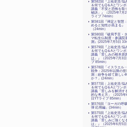
第582回『上祐史浩 悩
＆何でもQ＆Aとワンポ
講義「不安と恐怖を取
秘訣」』（2025年7月2
ライブ 74min）
第581回『禅定と智慧
めると知性が高まる』
（24min）
第580回『破局予言・
マ転生仏制度・参議院
測』(2025年7月5日 33m
第579回『上祐史浩 悩
＆何でもQ＆Aとワンポ
講義「苦しみの根本原
は」』（2025年7月3日
ブ 85min）
第578回「イスラエル
戦争：2025年以降の世
測：紛争を経て新しい
か？」(24min）
第577回：上祐史浩 悩
＆何でもQ＆Aとワンポ
講義「苦しみを解消す
的な考え方」（2025年
日YTライブ 85min）
第576回「ヨーガの呼
弾 応用編」(34min）
第575回『上祐史浩 悩
＆何でもQ＆Aとワンポ
講義「苦しみに強くな
は」』（2025年6月5日