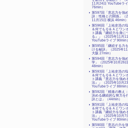
11月24日 YouTubeラ
76min）
第597回「意志力を強
訣：性格との関係」（2
11月15日 横浜 46min
第596回「上祐史浩の
＆何でもＱ＆Ａとワン
ト講義『継続力を身に
る』​」（2025年11月1
YouTubeライブ 90min
第595回「継続する力
ける秘訣」（2025年1
大阪 27min）
第594回「意志力を強
学」（2025年10月26
48min）
第593回「上祐史浩の
＆何でもＱ＆Ａとワン
ト講義『意志力を強め
法』​」（2025年10月2
YouTubeライブ 88min
第592回「精進の教え
決める継続的な努力を
訣とは」（44min）
第591回「上祐史浩の
＆何でもＱ＆Ａとワン
ト講義『継続力を強め
法』​」（2025年10月7
YouTubeライブ 80min
第590回「意志の力を