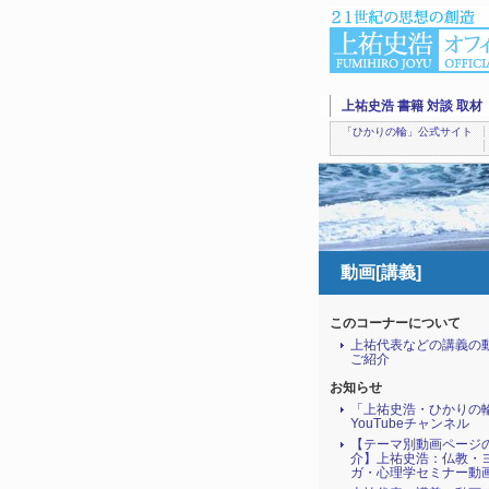
上祐史浩 書籍 対談 取材
「ひかりの輪」公式サイト
動画[講義]
このコーナーについて
上祐代表などの講義の
ご紹介
お知らせ
「上祐史浩・ひかりの
YouTubeチャンネル
【テーマ別動画ページ
介】上祐史浩：仏教・
ガ・心理学セミナー動