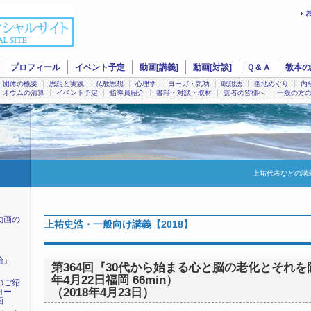
プロフィール
イベント予定
動画[講義]
動画[対談]
Ｑ＆Ａ
教本の
団体の概要
思想と実践
仏教思想
心理学
ヨーガ・気功
瞑想法
聖地めぐり
内
オウムの清算
イベント予定
指導員紹介
書籍・対談・取材
読者の皆様へ
一般の方
上祐代表などの講
動画の
上祐史浩・一般向け講義【2018】
輪」
第364回『30代から始まる心と脳の老化とそれを防
年4月22日福岡 66min）
のご紹
（2018年4月23日）
ヨー
画