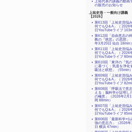
上祐代表の講義の動画
の販売のお知らせ
上祐史浩・一般向け講義
【2026】
第613回「上祐史浩悩
何でもQ＆A」（ 2026
日YouTubeライブ 103
第612回「自由意志の
教の『慈悲』の思想」（
年3月20日 仙台 18min
第611回「上祐史浩悩
何でもQ＆A」（ 2026
日YouTubeライブ 80m
第610回「東洋の『気
に基づく：気道を浄化
吸法と瞑想」（55min
第609回「上祐史浩悩
何でもQ＆A」（ 2026
日YouTubeライブ 82m
第608回「呼吸法で意
える：脳科学が証明し
の極意」（2026年2月
岡 88min）
第607回「上祐史浩悩
何でもQ＆A」（ 2026
日YouTubeライブ 85m
第606回「最新科学×
強の意志力」（2026年
日 横浜 47min）