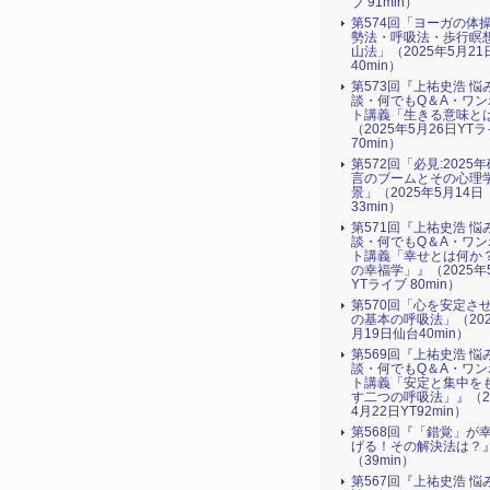
ブ 91min）
第574回「ヨーガの体
勢法・呼吸法・歩行瞑
山法」（2025年5月21
40min）
第573回『上祐史浩 悩
談・何でもQ＆A・ワン
ト講義「生きる意味と
（2025年5月26日YT
70min）
第572回「必見:2025
言のブームとその心理
景」（2025年5月14日
33min）
第571回『上祐史浩 悩
談・何でもQ＆A・ワン
ト講義「幸せとは何か
の幸福学」』（2025年
YTライブ 80min）
第570回「心を安定さ
の基本の呼吸法」（202
月19日仙台40min）
第569回『上祐史浩 悩
談・何でもQ＆A・ワン
ト講義「安定と集中を
す二つの呼吸法」』（2
4月22日YT92min）
第568回『「錯覚」が
げる！その解決法は？
（39min）
第567回『上祐史浩 悩