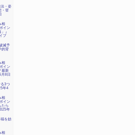
操法・姿
想・登
日
み相
ポイン
は」』
ライブ
年破滅予
学的背
み相
ポイン
？最新
5月8日
せる3つ
5年4
み相
ポイン
もたら
025年
幸福を妨
』
み相