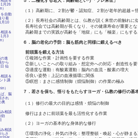
５．二極化する老人：高齢期という「プレ来世」
み相談＆
1月26
in）
（１）高齢期に、２割が鬱・認知症、２割が老年的超越＝
』を自動
辿り着
（２）長寿社会の高齢期とは、仏教が説く来世の前触れに
1月10
長寿社会では高齢期が長くなり、その健康寿命が重要とな
高齢期までの実践が高齢を「地獄」にも「極楽」にもする
み相談＆
1月3
in）
６．脳の老化の予防：脳も筋肉と同様に鍛えるべき
前頭葉を鍛える方法
①複雑な作業・計画性を要する作業
感の進
場から
②新しいことへの取り組み・想定外への対応・創造性を要
1日 仙
③適度な運動：有酸素運動：脳内の血流・酸素の増大
④良い姿勢：上記の血液循環に関係
み相談＆
ント講
⑤瞑想：まさに感情制御（煩悩制御）の作業の極み
」
min）
７．若さを保ち、悟りをもたらすヨーガ・仏教の修行の基
れば、脳
回され
の奥
（１）修行の最大の目的は感情・煩悩の制御
悩み相談
修行はまさに前頭葉を最も活性化する作業
の効
日
（２）ヨーガの基本的な身体的な修行
）
悩み相談
①環境の浄化：外気の浄化：整理整頓・喚起・心が静まる
づらさ
025年