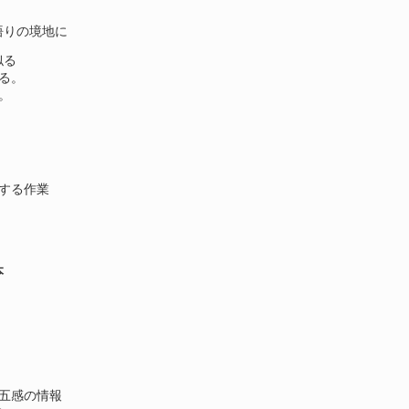
悟りの境地に
似る
る。
。
する作業
本
五感の情報