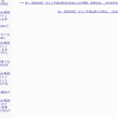
・思
<<<
前へ【第363回『ポスト平成の時代の社会と心の問題：長寿社会』（2018年4月15
月28日
次へ【第365回『ポスト平成は悟りの時代』（2018年
悩み相談
ポイン
心を作
」
Tubeラ
トロール
in）
悩み相談
ポイン
える方
 YTラ
る様々な
8月23
悩み相談
ポイン
コント
月27日
：縁起の
悩み相談
ンポイ
と世界
7日YT