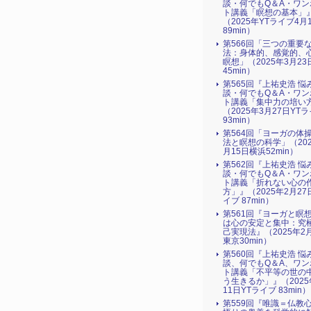
談・何でもQ＆A・ワン
ト講義「瞑想の基本」
（2025年YTライブ4月
89min）
第566回「三つの重要
法：身体的、感覚的、
瞑想」（2025年3月2
45min）
第565回『上祐史浩 悩
談・何でもQ＆A・ワン
ト講義「集中力の培い
（2025年3月27日YT
93min）
第564回「ヨーガの体
法と瞑想の科学」（202
月15日横浜52min）
第562回『上祐史浩 悩
談・何でもQ＆A・ワン
ト講義「折れない心の
方」』（2025年2月27
イブ 87min）
第561回『ヨーガと瞑
は心の安定と集中：究
己実現法』（2025年2
東京30min）
第560回『上祐史浩 悩
談、何でもQ＆A、ワン
ト講義「不平等の世の
う生きるか」』（2025
11日YTライブ 83min）
第559回『唯識＝仏教