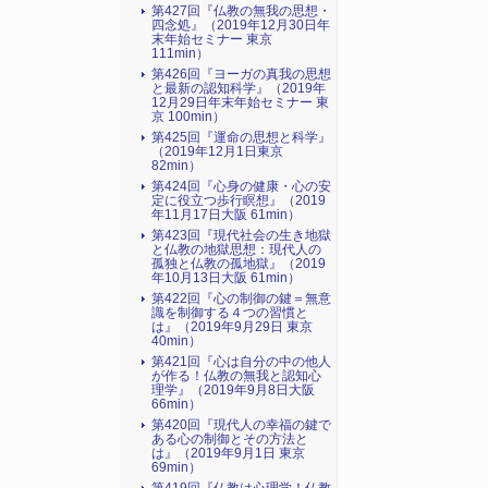
第427回『仏教の無我の思想・
四念処』（2019年12月30日年
末年始セミナー 東京
111min）
第426回『ヨーガの真我の思想
と最新の認知科学』（2019年
12月29日年末年始セミナー 東
京 100min）
第425回『運命の思想と科学』
（2019年12月1日東京
82min）
第424回『心身の健康・心の安
定に役立つ歩行瞑想』（2019
年11月17日大阪 61min）
第423回『現代社会の生き地獄
と仏教の地獄思想：現代人の
孤独と仏教の孤地獄』（2019
年10月13日大阪 61min）
第422回『心の制御の鍵＝無意
識を制御する４つの習慣と
は』（2019年9月29日 東京
40min）
第421回『心は自分の中の他人
が作る！仏教の無我と認知心
理学』（2019年9月8日大阪
66min）
第420回『現代人の幸福の鍵で
ある心の制御とその方法と
は』（2019年9月1日 東京
69min）