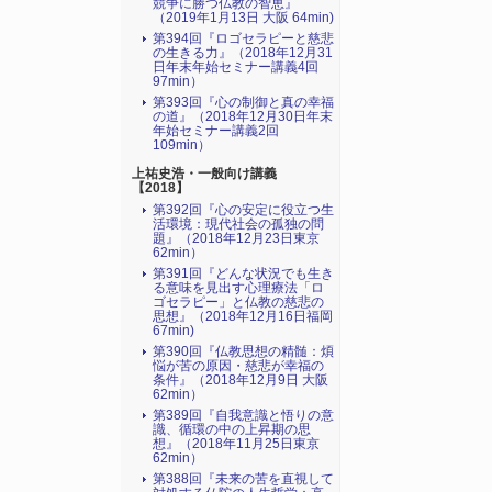
競争に勝つ仏教の智恵』
（2019年1月13日 大阪 64min)
第394回『ロゴセラピーと慈悲
の生きる力』（2018年12月31
日年末年始セミナー講義4回
97min）
第393回『心の制御と真の幸福
の道』（2018年12月30日年末
年始セミナー講義2回
109min）
上祐史浩・一般向け講義
【2018】
第392回『心の安定に役立つ生
活環境：現代社会の孤独の問
題』（2018年12月23日東京
62min）
第391回『どんな状況でも生き
る意味を見出す心理療法「ロ
ゴセラピー」と仏教の慈悲の
思想』（2018年12月16日福岡
67min)
第390回『仏教思想の精髄：煩
悩が苦の原因・慈悲が幸福の
条件』（2018年12月9日 大阪
62min）
第389回『自我意識と悟りの意
識、循環の中の上昇期の思
想』（2018年11月25日東京
62min）
第388回『未来の苦を直視して