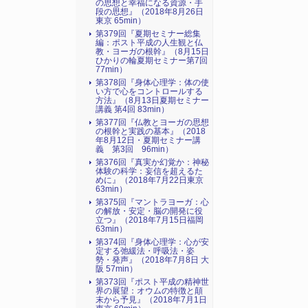
の思想と幸福になる資源・手
段の思想』（2018年8月26日
東京 65min）
第379回『夏期セミナー総集
編：ポスト平成の人生観と仏
教・ヨーガの根幹』（8月15日
ひかりの輪夏期セミナー第7回
77min）
第378回『身体心理学：体の使
い方で心をコントロールする
方法』（8月13日夏期セミナー
講義 第4回 83min）
第377回『仏教とヨーガの思想
の根幹と実践の基本』（2018
年8月12日・夏期セミナー講
義 第3回 96min）
第376回『真実か幻覚か：神秘
体験の科学：妄信を超えるた
めに』（2018年7月22日東京
63min）
第375回『マントラヨーガ：心
の解放・安定・脳の開発に役
立つ』（2018年7月15日福岡
63min）
第374回『身体心理学：心が安
定する弛緩法・呼吸法・姿
勢・発声』（2018年7月8日 大
阪 57min）
第373回『ポスト平成の精神世
界の展望：オウムの特徴と顛
末から予見』（2018年7月1日