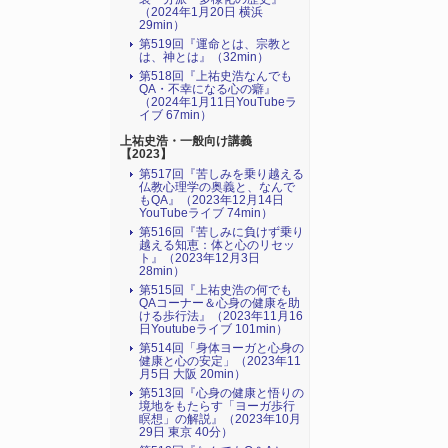
（2024年1月20日 横浜
29min）
第519回『運命とは、宗教と
は、神とは』（32min）
第518回『上祐史浩なんでも
QA・不幸になる心の癖』
（2024年1月11日YouTubeラ
イブ 67min）
上祐史浩・一般向け講義
【2023】
第517回『苦しみを乗り越える
仏教心理学の奥義と、なんで
もQA』（2023年12月14日
YouTubeライブ 74min）
第516回『苦しみに負けず乗り
越える知恵：体と心のリセッ
ト』（2023年12月3日
28min）
第515回『上祐史浩の何でも
QAコーナー＆心身の健康を助
ける歩行法』（2023年11月16
日Youtubeライブ 101min）
第514回「身体ヨーガと心身の
健康と心の安定」（2023年11
月5日 大阪 20min）
第513回『心身の健康と悟りの
境地をもたらす「ヨーガ歩行
瞑想」の解説』（2023年10月
29日 東京 40分）