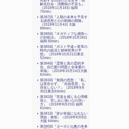
対処する仏陀の人生哲学：高
齢化社会・消費税の不安も』
（2018年11月18日 福岡
75min）
第387回『人類の未来を予見す
る諸思想と心の制御の精髄』
（2018年11月4日 大阪
68min）
第386回『ネガティブな感情へ
の対処法』（2018年10月28日
福岡 60min）
第385回『ポスト平成＝変革の
時代の経済と精神世界の予
想』（2018年10月21日東京
52min）
第384回『霊障と真の霊的浄
化、自己愛の問題と全体愛の
幸福』（2018年10月14日大阪
62min）
第383回『無我の思想：「私」
は実在せず、「自由意思」も
存在しない？』（2018年9月
30日東京63min)
第382回『苦楽を感じる心理構
造と、苦しみに強い心の培い
方』（2018年9月23日 福岡
61min）
第381回『皆が幸福になれない
理由：無智』（2018年9月9日
大阪 64min）
第380回『ヨーガと仏教の本来