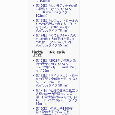
ブ 108min）
第496回『心の安定のための良
い習慣！・なんでもQ＆A』
（3/16 YouTubeライブ
102min)
第495回『心のコントロールの
ための呼吸法と考え方・何で
もQ＆A』（2023年2月9日
YouTubeライブ 78min）
第494回『何でもQ＆A・真の
自由の道：人は実は自分の心
の奴隷』（2023年1月12日
YouTubeライブ 55min）
上祐史浩・一般向け講義
【2022】
第493回『2023年の宗教と政
治の予想と何でもQ＆A』
（2022年12月8日 YouTubeラ
イブ 65min）
第492回『マインドコントロー
ルの実態を全解剖と何でもQ＆
A』（2022年11月10日
YouTubeライブ 58min）
第491回『心身の健康に役立つ
各種のヨーガ呼吸法の大公
開・日常生活の悩み何でもQ＆
A』（2022年10月20日 ライブ
85min）
第490回「聖徳太子1400年
忌：聖徳太子と和の思想」