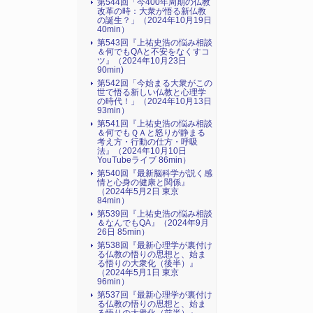
第544回「今400年周期の仏教
改革の時：大衆が悟る新仏教
の誕生？」（2024年10月19日
40min）
第543回『上祐史浩の悩み相談
＆何でもQAと不安をなくすコ
ツ』（2024年10月23日
90min)
第542回「今始まる大衆がこの
世で悟る新しい仏教と心理学
の時代！」（2024年10月13日
93min）
第541回『上祐史浩の悩み相談
＆何でもＱＡと怒りが静まる
考え方・行動の仕方・呼吸
法』（2024年10月10日
YouTubeライブ 86min）
第540回『最新脳科学が説く感
情と心身の健康と関係』
（2024年5月2日 東京
84min）
第539回『上祐史浩の悩み相談
＆なんでもQA』（2024年9月
26日 85min）
第538回『最新心理学が裏付け
る仏教の悟りの思想と、始ま
る悟りの大衆化（後半）』
（2024年5月1日 東京
96min）
第537回『最新心理学が裏付け
る仏教の悟りの思想と、始ま