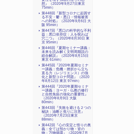
想』（2020年9月27日東京
75min）
第448回『新型コロナに起因す
る不安・鬱・悪口・情報被害
への対処』（2020年9月6日 大
阪 95min）
第447回『悪口の科学的な不利
益：悪口依存症：人を呪わば
穴二つ』（2020年8月30日 東
京 95min）
第446回『夏期セミナー講義：
未来を読み解く文明周期説の
総合解説』（2020年8月15日
東京 61min）
第445回『2020年夏期セミナ
ー講義：危機・挫折から立ち
直る力（レジリエンス）の強
化と新型コロナ問題』（2020
年8月12日 東京 97min）
第444回『2020年夏期セミナ
ー講義：ヨーガ・仏教の修行
と自然免疫の強化の重要性』
（2020年8月9日 大阪
80min）
第443回『失敗を避ける２つの
秘訣：油断と焦りに注意』
（2020年7月23日東京
88min）
第442回『心の安定と悟りの奥
義：全ては預かり物・皆の
物：万物循環』（2020年7月