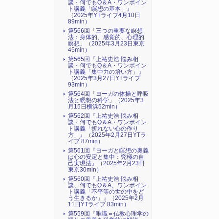
談・何でもQ＆A・ワンポイン
ト講義「瞑想の基本」』
（2025年YTライブ4月10日
89min）
第566回「三つの重要な瞑想
法：身体的、感覚的、心理的
瞑想」（2025年3月23日東京
45min）
第565回『上祐史浩 悩み相
談・何でもQ＆A・ワンポイン
ト講義「集中力の培い方」』
（2025年3月27日YTライブ
93min）
第564回「ヨーガの体操と呼吸
法と瞑想の科学」（2025年3
月15日横浜52min）
第562回『上祐史浩 悩み相
談・何でもQ＆A・ワンポイン
ト講義「折れない心の作り
方」』（2025年2月27日YTラ
イブ 87min）
第561回『ヨーガと瞑想の奥義
は心の安定と集中：究極の自
己実現法』（2025年2月23日
東京30min）
第560回『上祐史浩 悩み相
談、何でもQ＆A、ワンポイン
ト講義「不平等の世の中をど
う生きるか」』（2025年2月
11日YTライブ 83min）
第559回『唯識＝仏教心理学の