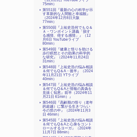
（12月23日 YouTubeライブ
75min）
第551回『最新の心の科学が示
す革新的な人間観と幸福観』
（2024年12月8日大阪
77min）
第550回『上祐史浩何でもＱ＆
Ａ・ワンポイント講義「損す
る感情、得する感情」』（12
月6日 YouTubeライブ
80min）
第549回『健康と悟りを助ける
歩行瞑想とその効果の科学的
な研究』（2024年11月24日
31min）
第548回『上祐史浩の悩み相談
＆何でもQ＆A・後半』（2024
年11月21日 YTライブ
40min）
第547回『上祐史浩の悩み相談
＆何でもQ＆Aと情報の真偽を
見抜く知恵』前半（2024年11
月21日 61min）』
第546回『高齢期の悟り（老年
的超越）に繋がる生きづらい
今の世の中』（2024年11月3
日 46min）
第545回『上祐史浩の悩み相談
＆何でもQ＆Aと心身をコント
ロールするヨーガ』（2024年
11月7日 88min）