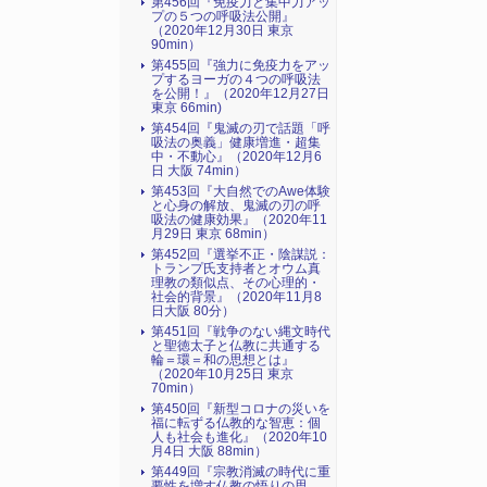
第456回『免疫力と集中力アッ
プの５つの呼吸法公開』
（2020年12月30日 東京
90min）
第455回『強力に免疫力をアッ
プするヨーガの４つの呼吸法
を公開！』（2020年12月27日
東京 66min)
第454回『鬼滅の刃で話題「呼
吸法の奥義」健康増進・超集
中・不動心』（2020年12月6
日 大阪 74min）
第453回『大自然でのAwe体験
と心身の解放、鬼滅の刃の呼
吸法の健康効果』（2020年11
月29日 東京 68min）
第452回『選挙不正・陰謀説：
トランプ氏支持者とオウム真
理教の類似点、その心理的・
社会的背景』（2020年11月8
日大阪 80分）
第451回『戦争のない縄文時代
と聖徳太子と仏教に共通する
輪＝環＝和の思想とは』
（2020年10月25日 東京
70min）
第450回『新型コロナの災いを
福に転ずる仏教的な智恵：個
人も社会も進化』（2020年10
月4日 大阪 88min）
第449回『宗教消滅の時代に重
要性を増す仏教の悟りの思