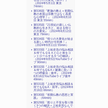
る悟りの大衆化（前半）』
（2024年5月1日 東京
74min）
第536回『釈迦の教え＝初期仏
教の本質は宗教ではなく高度
な心理学！』（2024年8月10
日 東京 55min）
第535回『21世紀の新しい仏
教的な生き方と、始まる悟り
の大衆化』（2024年8月12日
東京 79min）
第534回『悟りの大衆化が始ま
る新しい時代が今到来！』
（2024年9月11日 55min）
第533回『上祐史浩の悩み相談
＆何でもＱ＆Ａと心と体をコ
ントロールする６つの秘訣』
（2024年9月5日YouTubeライ
ブ 90min）
第532回『上祐史浩の悩み相談
＆何でもQ＆A＋健康に良い３
つの呼吸法：後半』（2024年
8月16日YouTubeライブ後半
49min）
第531回『上祐史浩悩み相談＆
何でもQ＆A・前半』(2024年8
月16日 66min）
第530回『初期仏教の思想と実
践』（64min)
第529回「怒りと不安を取り除
く3つの秘訣＋上祐史浩なんで