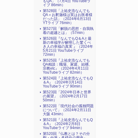
もQA」（7月4日 YouTubeラ
イブ 86min）
第528回「上祐史浩なんでも
QA＋お釈迦様は実はお医者様
だった話」（2024年6月13日
YTライブ 76min）
第527回「解脱の思想・自我執
着の超越とは」（57min）
第526回『なんでもQ＆Aと最
新の幸福学が解明した驚くべ
き人の幸福の真実 』（2024年
5月21日 YouTubeライブ
72min）
第525回『上祐史浩なんでも
QA相談：職場、家庭、結構、
宗教etc』（2024年4月11日
YouTubeライブ 82min）
第524回『上祐史浩なんでもQ
＆A』（2024年3月14日
YouTubeライブ 90min）
第523回「2024年日本と世界
の展望」（2024年2月17日
50min）
第522回「現代社会の孤独問題
について」（2024年2月11日
大阪 43min）
第521回『上祐史浩なんでもQ
＆A』（2024年2月8日
YouTubeライブ 94min）
第520回『仏教とは？その分
裂・分派・多様化の歴史』