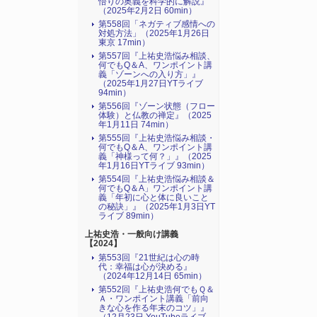
悟りの奥義を科学的に解説』
（2025年2月2日 60min）
第558回「ネガティブ感情への
対処方法」（2025年1月26日
東京 17min）
第557回『上祐史浩悩み相談、
何でもQ＆A、ワンポイント講
義「ゾーンへの入り方」』
（2025年1月27日YTライブ
94min）
第556回『ゾーン状態（フロー
体験）と仏教の禅定』（2025
年1月11日 74min）
第555回『上祐史浩悩み相談・
何でもQ＆A、ワンポイント講
義「神様って何？」』（2025
年1月16日YTライブ 93min）
第554回『上祐史浩悩み相談＆
何でもQ＆A」ワンポイント講
義「年初に心と体に良いこと
の秘訣」』（2025年1月3日YT
ライブ 89min）
上祐史浩・一般向け講義
【2024】
第553回『21世紀は心の時
代：幸福は心が決める』
（2024年12月14日 65min）
第552回『上祐史浩何でもＱ＆
Ａ・ワンポイント講義「前向
きな心を作る年末のコツ」』