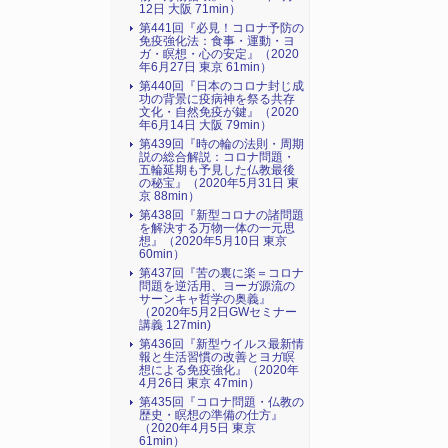
12日 大阪 71min）
第441回『必見！コロナ予防の
免疫強化法：食事・運動・ヨ
ガ・瞑想・心の安定』（2020
年6月27日 東京 61min）
第440回『日本のコロナ封じ成
功の背景に疫病神を祭る共存
文化・自然免疫が鍵』（2020
年6月14日 大阪 79min）
第439回『時の輪の法則・周期
説の総合解説：コロナ問題・
五輪延期も予見した仏教最後
の秘宝』（2020年5月31日 東
京 88min）
第438回『新型コロナの諸問題
を解決する万物一体の一元思
想』（2020年5月10日 東京
60min）
第437回『苦の裏に楽＝コロナ
問題を逆活用、ヨーガ源流の
サーンキャ哲学の奥義』
（2020年5月2日GWセミナー
講義 127min)
第436回『新型ウイルス最新情
報と生活習慣の改善とヨガ瞑
想による免疫強化』（2020年
4月26日 東京 47min）
第435回『コロナ問題・仏教の
歴史・瞑想の準備の仕方』
（2020年4月5日 東京
61min）