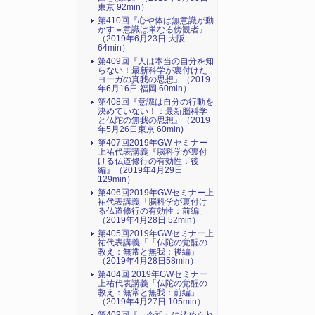
東京 92min）
第410回『心や体は無意識が動
かす＝意識は単なる傍観者』
（2019年6月23日 大阪
64min）
第409回『人は本当の自分を知
らない！最新科学が裏付けた
ヨーガの真我の思想』（2019
年6月16日 福岡 60min）
第408回『意識は自分の行動を
決めていない！：最新脳科学
と仏陀の無我の思想』（2019
年5月26日東京 60min)
第407回2019年GW セミナー
上祐代表講義『脳科学が裏付
ける仏道修行の有効性：後
編』（2019年4月29日
129min）
第406回2019年GWセミナー上
祐代表講義「脳科学が裏付け
る仏道修行の有効性：前編」
（2019年4月28日 52min）
第405回2019年GWセミナー上
祐代表講義「「仏陀の覚醒の
教え：無常と無我：後編」
（2019年4月28日58min）
第404回 2019年GWセミナー
上祐代表講義「仏陀の覚醒の
教え：無常と無我：前編」
（2019年4月27日 105min）