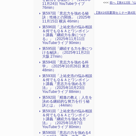
<<<
前へ【第412回『
11月24日 YouTubeライブ
76min）
次へ【第416回夏期セミナー第4回
第597回「意志力を強める秘
訣：性格との関係」（2025年
11月15日 横浜 46min）
第596回「上祐史浩の悩み相談
＆何でもＱ＆Ａとワンポイン
ト講義『継続力を身につけ
る』​」（2025年11月11日
YouTubeライブ 90min）
第595回「継続する力を身につ
ける秘訣」（2025年11月2日
大阪 27min）
第594回「意志力を強める科
学」（2025年10月26日 東京
48min）
第593回「上祐史浩の悩み相談
＆何でもＱ＆Ａとワンポイン
ト講義『意志力を強める方
法』​」（2025年10月23日
YouTubeライブ 88min）
第592回「精進の教え：人生を
決める継続的な努力を行う秘
訣とは」（44min）
第591回「上祐史浩の悩み相談
＆何でもＱ＆Ａとワンポイン
ト講義『継続力を強める方
法』​」（2025年10月7日
YouTubeライブ 80min）
第590回「意志の力を強める4