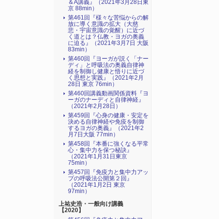
＆A講義』（2021年3月28日東
京 88min）
第461回『様々な苦悩からの解
放に導く意識の拡大（大慈
悲・宇宙意識の覚醒）に近づ
く道とは？仏教・ヨガの奥義
に迫る』（2021年3月7日 大阪
83min）
第460回『ヨーガが説く「ナー
ディ」と呼吸法の奥義自律神
経を制御し健康と悟りに近づ
く思想と実践』（2021年2月
28日 東京 76min）
第460回講義動画関係資料『ヨ
ーガのナーディと自律神経』
（2021年2月28日）
第459回『心身の健康・安定を
決める自律神経や免疫を制御
するヨガの奥義』（2021年2
月7日大阪 77min）
第458回『本番に強くなる平常
心・集中力を保つ秘訣』
（2021年1月31日東京
75min）
第457回『免疫力と集中力アッ
プの呼吸法公開第２回』
（2021年1月2日 東京
97min）
上祐史浩・一般向け講義
【2020】