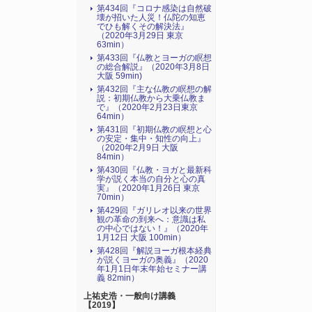
第434回『コロナ感染は自然破
壊が招いた人災！仏陀の知恵
でひも解くその解決法』
（2020年3月29日 東京
63min）
第433回『仏教とヨーガの瞑想
の総合解説』（2020年3月8日
大阪 59min)
第432回『主な仏教の瞑想の解
説：初期仏教から大乗仏教ま
で』（2020年2月23日東京
64min）
第431回『初期仏教の瞑想と心
の安定・集中・知性の向上』
（2020年2月9日 大阪
84min）
第430回『仏教・ヨガと最新科
学が説く本当の自分と心の真
実』（2020年1月26日 東京
70min）
第429回『ガリレオ以来の世界
観の革命の到来へ：意識は私
の中心ではない！』（2020年
1月12日 大阪 100min）
第428回『解説ヨーガ根本経典
が説くヨーガの奥義』（2020
年1月1日年末年始セミナー講
義 82min）
上祐史浩・一般向け講義
【2019】