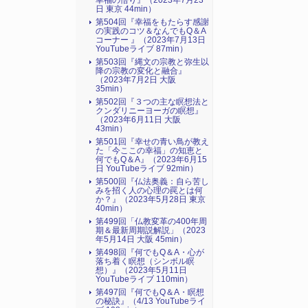
幸福の悟り』（2023年7月23
日 東京 44min）
第504回『幸福をもたらす感謝
の実践のコツ＆なんでもQ＆A
コーナー 』（2023年7月13日
YouTubeライブ 87min）
第503回『縄文の宗教と弥生以
降の宗教の変化と融合』
（2023年7月2日 大阪
35min）
第502回『３つの主な瞑想法と
クンダリニーヨーガの瞑想』
（2023年6月11日 大阪
43min）
第501回『幸せの青い鳥が教え
た「今ここの幸福」の知恵と
何でもQ＆A』（2023年6月15
日 YouTubeライブ 92min）
第500回『仏法奥義：自ら苦し
みを招く人の心理の罠とは何
か？』（2023年5月28日 東京
40min）
第499回「仏教変革の400年周
期＆最新周期説解説」（2023
年5月14日 大阪 45min）
第498回『何でもQ＆A・心が
落ち着く瞑想（シンボル瞑
想）』（2023年5月11日
YouTubeライブ 110min）
第497回『何でもQ＆A・瞑想
の秘訣』（4/13 YouTubeライ