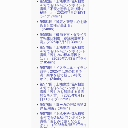
第582回『上祐史浩 悩み相談
＆何でもQ＆Aとワンポイント
講義「不安と恐怖を取り除く
秘訣」』（2025年7月24日YT
ライブ 74min）
第581回『禅定と智慧：心を静
めると知性が高まる』
（24min）
第580回『破局予言・ダライラ
マ転生仏制度・参議院選挙予
測』(2025年7月5日 33min)
第579回『上祐史浩 悩み相談
＆何でもQ＆Aとワンポイント
講義「苦しみの根本原因と
は」』（2025年7月3日YTライ
ブ 85min）
第578回「イスラエル・イラン
戦争：2025年以降の世界予
測：紛争を経て新しい時代
か？」(24min）
第577回：上祐史浩 悩み相談
＆何でもQ＆Aとワンポイント
講義「苦しみを解消する多面
的な考え方」（2025年6月19
日YTライブ 85min）
第576回「ヨーガの呼吸法第２
弾 応用編」(34min）
第575回『上祐史浩 悩み相談
＆何でもQ＆Aとワンポイント
講義「苦しみに強くなると
は」』（2025年6月5日YTライ