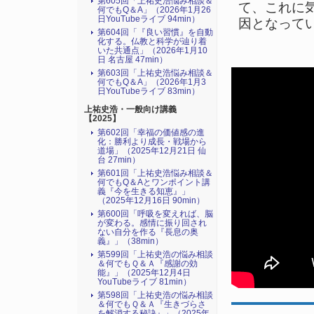
第605回「上祐史浩悩み相談＆
て、これに
何でもQ＆A」（2026年1月26
日YouTubeライブ 94min）
因となって
第604回「『良い習慣』を自動
化する。仏教と科学が辿り着
いた共通点」（2026年1月10
日 名古屋 47min）
第603回「上祐史浩悩み相談＆
何でもQ＆A」（2026年1月3
日YouTubeライブ 83min）
上祐史浩・一般向け講義
【2025】
第602回「幸福の価値感の進
化：勝利より成長・戦場から
道場」（2025年12月21日 仙
台 27min）
第601回「上祐史浩悩み相談＆
何でもQ＆Aとワンポイント講
義『今を生きる知恵』」
（2025年12月16日 90min）
第600回「呼吸を変えれば、脳
が変わる。感情に振り回され
ない自分を作る『長息の奥
義』」（38min）
第599回「上祐史浩の悩み相談
＆何でもＱ＆Ａ『感謝の効
能』」（2025年12月4日
YouTubeライブ 81min）
第598回「上祐史浩の悩み相談
＆何でもＱ＆Ａ『生きづらさ
を解消する秘訣』​」（2025年