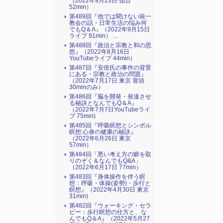
（2022年9月23日 仙台
52min）
第489回『他では聞けない統一
教会の話・日常生活の悩み何
でもQ＆A』（2022年9月15日
ライブ 91min） ...
第488回『政治と宗教と和の思
想』（2022年8月16日
YouTubeライブ 44min）
第487回『安倍氏の事件の背景
にある・宗教と政治の問題』
（2022年7月17日 東京 冒頭
30minのみ）
第486回『脳を開発・発達させ
る秘訣となんでもQ＆A』
（2022年7月7日YouTubeライ
ブ 75min)
第485回『呼吸瞑想とシンボル
瞑想:心身の健康の秘訣』
（2022年6月26日 東京
57min）
第484回「悪い考え方の癖を取
りのぞく＆なんでもQ&A」
（2022年6月17日 77min）
第483回『身体操作を伴う瞑
想：呼吸・体操(姿勢)・歩行と
瞑想』（2022年4月30日 東京
31min)
第482回『ウォーキング・セラ
ピー：歩行瞑想の仕方と、な
んでもQ＆A』（2022年5月27