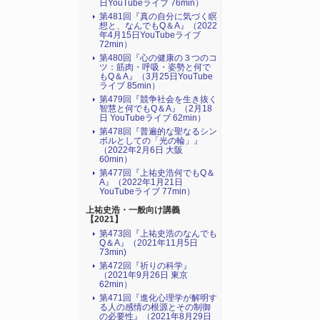
日YouTubeライブ 76min）
第481回『真の自分に気づく瞑
想と、なんでもQ＆A』（2022
年4月15日YouTubeライブ
72min）
第480回『心の健康の３つのコ
ツ：筋肉・呼吸・姿勢と何で
もQ＆A』（3月25日YouTube
ライブ 85min）
第479回『競争社会を生き抜く
智慧と何でもQ＆A』（2月18
日 YouTubeライブ 62min）
第478回『普遍的な聖なるシン
ボルとしての「光の輪」』
（2022年2月6日 大阪
60min）
第477回『上祐史浩何でもQ＆
A』（2022年1月21日
YouTubeライブ 77min）
上祐史浩・一般向け講義
【2021】
第473回『上祐史浩のなんでも
Q＆A』（2021年11月5日
73min)
第472回『祈りの科学』
（2021年9月26日 東京
62min）
第471回『進化心理学が解明す
る人の感情の根源とその制御
の必要性』（2021年8月29日