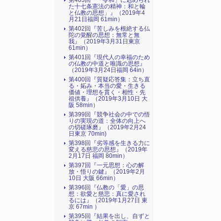
第403回『「令和」に込められ
た十七条憲法の精神：和と輪
と仏教の思想」』（2019年4
月21日福岡 61min）
第402回『苦しみを根絶する仏
陀の覚醒の思想：無常と無
我』（2019年3月31日東京
61min）
第401回『現代人の幸福のため
の仏教の中道と唯識の思想』
（2019年3月24日福岡 64in）
第400回『質疑応答集：立ち直
る・妬み・本当の愛・生きる
価値・理想を貫く・相性・先
祖供養』（2019年3月10日 大
阪 58min）
第399回『競争社会の中での悟
りの実現の道：全体の向上へ
の切磋琢磨』（2019年2月24
日東京 70min)
第398回『劣等感を生きる力に
変える慈悲の思想』（2019年
2月17日 福岡 80min）
第397回『一元思想：心の解
放・悟りの鍵』（2019年2月
10日 大阪 66min）
第396回『仏教の「愛」の思
想：欲愛と慈悲：真に愛され
るには』（2019年1月27日 東
京 67min ）
第395回『結果を出し、自ずと