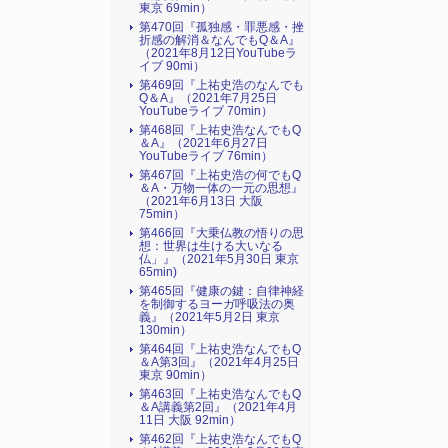
東京 69min）
第470回『孤独感・罪悪感・挫
折感の解消＆なんでもQ＆A』
（2021年8月12日YouTubeラ
イブ 90mi）
第469回『上祐史浩のなんでも
Q＆A』（2021年7月25日
YouTubeライブ 70min）
第468回『上祐史浩なんでもQ
＆A』（2021年6月27日
YouTubeライブ 76min）
第467回『上祐史浩の何でもQ
＆A・万物一体の一元の思想』
（2021年6月13日 大阪
75min）
第466回『大乗仏教の悟りの思
想：世界は生ける大いなる
仏」』（2021年5月30日 東京
65min)
第465回『健康の鍵：自律神経
を制御するヨーガ呼吸法の奥
義』（2021年5月2日 東京
130min）
第464回『上祐史浩なんでもQ
＆A第3回』（2021年4月25日
東京 90min）
第463回『上祐史浩なんでもQ
＆A講義第2回』（2021年4月
11日 大阪 92min）
第462回『上祐史浩なんでもQ