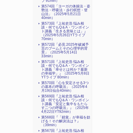
ブ 91min）
第574回「ヨーガの体操法・姿
勢法・呼吸法・歩行瞑想・登
山法」（2025年5月21日
40min）
第573回『上祐史浩 悩み相
談・何でもQ＆A・ワンポイン
ト講義「生きる意味とは」』
（2025年5月26日YTライブ
70min）
第572回「必見:2025年破滅予
言のブームとその心理学的背
景」（2025年5月14日
33min）
第571回『上祐史浩 悩み相
談・何でもQ＆A・ワンポイン
ト講義「幸せとは何か？最新
の幸福学」』（2025年5月8日
YTライブ 80min）
第570回「心を安定させる3つ
の基本の呼吸法」（2025年4
月19日仙台40min）
第569回『上祐史浩 悩み相
談・何でもQ＆A・ワンポイン
ト講義「安定と集中をもたら
す二つの呼吸法」』（2025年
4月22日YT92min）
第568回『「錯覚」が幸福を妨
げる！その解決法は？』
（39min）
第567回『上祐史浩 悩み相