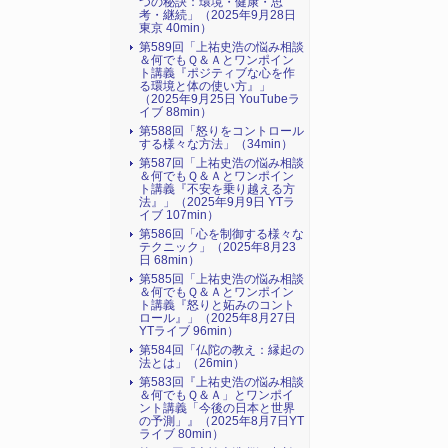
つの秘訣：環境・健康・思
考・継続」（2025年9月28日
東京 40min）
第589回「上祐史浩の悩み相談
＆何でもＱ＆Ａとワンポイン
ト講義『ポジティブな心を作
る環境と体の使い方』​」
（2025年9月25日 YouTubeラ
イブ 88min）
第588回「怒りをコントロール
する様々な方法」（34min）
第587回「上祐史浩の悩み相談
＆何でもＱ＆Ａとワンポイン
ト講義『不安を乗り越える方
法』​」（2025年9月9日 YTラ
イブ 107min）
第586回「心を制御する様々な
テクニック」（2025年8月23
日 68min）
第585回「上祐史浩の悩み相談
＆何でもＱ＆Ａとワンポイン
ト講義『怒りと妬みのコント
ロール』​」（2025年8月27日
YTライブ 96min）
第584回「仏陀の教え：縁起の
法とは」（26min）
第583回『上祐史浩の悩み相談
＆何でもＱ＆Ａ」とワンポイ
ント講義「今後の日本と世界
の予測」』（2025年8月7日YT
ライブ 80min）