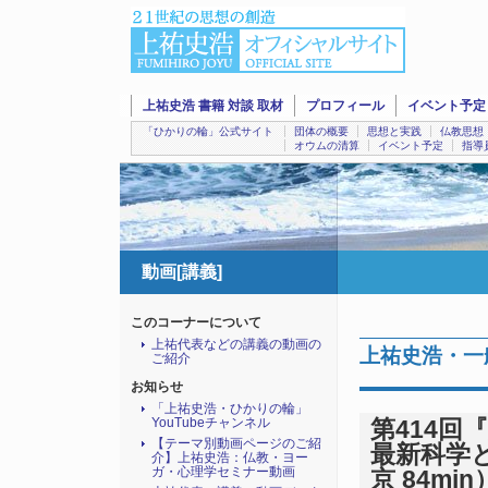
上祐史浩 書籍 対談 取材
プロフィール
イベント予定
「ひかりの輪」公式サイト
団体の概要
思想と実践
仏教思想
オウムの清算
イベント予定
指導
動画[講義]
このコーナーについて
上祐代表などの講義の動画の
上祐史浩・一
ご紹介
お知らせ
「上祐史浩・ひかりの輪」
YouTubeチャンネル
第414
【テーマ別動画ページのご紹
最新科学と
介】上祐史浩：仏教・ヨー
ガ・心理学セミナー動画
京 84min