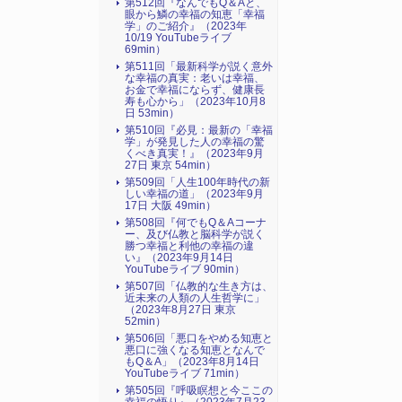
第512回『なんでもQ＆Aと、
眼から鱗の幸福の知恵「幸福
学」のご紹介』（2023年
10/19 YouTubeライブ
69min）
第511回「最新科学が説く意外
な幸福の真実：老いは幸福、
お金で幸福にならず、健康長
寿も心から」（2023年10月8
日 53min）
第510回『必見：最新の「幸福
学」が発見した人の幸福の驚
くべき真実！』（2023年9月
27日 東京 54min）
第509回「人生100年時代の新
しい幸福の道」（2023年9月
17日 大阪 49min）
第508回『何でもQ＆Aコーナ
ー、及び仏教と脳科学が説く
勝つ幸福と利他の幸福の違
い』（2023年9月14日
YouTubeライブ 90min）
第507回「仏教的な生き方は、
近未来の人類の人生哲学に」
（2023年8月27日 東京
52min）
第506回「悪口をやめる知恵と
悪口に強くなる知恵となんで
もQ＆A」（2023年8月14日
YouTubeライブ 71min）
第505回『呼吸瞑想と今ここの