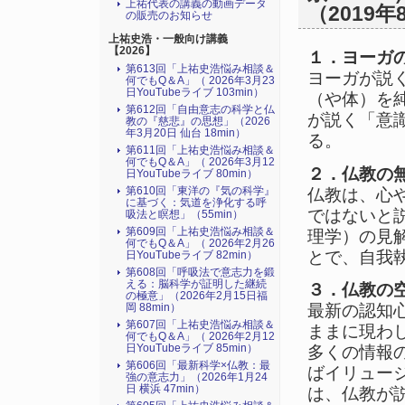
上祐代表の講義の動画データ
（2019年
の販売のお知らせ
上祐史浩・一般向け講義
【2026】
１．ヨーガ
第613回「上祐史浩悩み相談＆
ヨーガが説
何でもQ＆A」（ 2026年3月23
日YouTubeライブ 103min）
（や体）を
第612回「自由意志の科学と仏
が説く「意
教の『慈悲』の思想」（2026
年3月20日 仙台 18min）
る。
第611回「上祐史浩悩み相談＆
何でもQ＆A」（ 2026年3月12
２．仏教の
日YouTubeライブ 80min）
第610回「東洋の『気の科学』
仏教は、心
に基づく：気道を浄化する呼
ではないと
吸法と瞑想」（55min）
第609回「上祐史浩悩み相談＆
理学）の見
何でもQ＆A」（ 2026年2月26
とで、自我
日YouTubeライブ 82min）
第608回「呼吸法で意志力を鍛
える：脳科学が証明した継続
３．仏教の
の極意」（2026年2月15日福
岡 88min）
最新の認知
第607回「上祐史浩悩み相談＆
ままに現わ
何でもQ＆A」（ 2026年2月12
日YouTubeライブ 85min）
多くの情報
第606回「最新科学×仏教：最
ばイリュー
強の意志力」（2026年1月24
日 横浜 47min）
は、仏教が