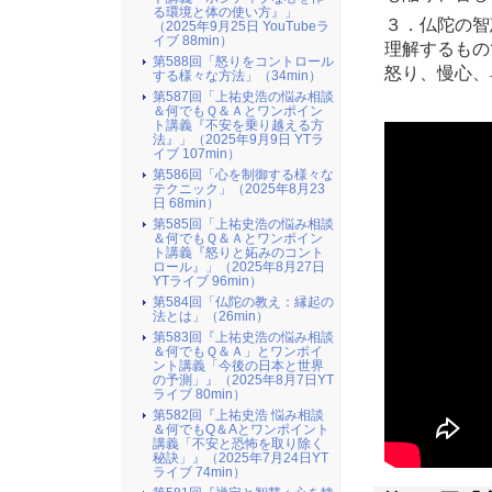
る環境と体の使い方』​」
３．仏陀の智
（2025年9月25日 YouTubeラ
イブ 88min）
理解するもの
第588回「怒りをコントロール
怒り、慢心、
する様々な方法」（34min）
第587回「上祐史浩の悩み相談
＆何でもＱ＆Ａとワンポイン
ト講義『不安を乗り越える方
法』​」（2025年9月9日 YTラ
イブ 107min）
第586回「心を制御する様々な
テクニック」（2025年8月23
日 68min）
第585回「上祐史浩の悩み相談
＆何でもＱ＆Ａとワンポイン
ト講義『怒りと妬みのコント
ロール』​」（2025年8月27日
YTライブ 96min）
第584回「仏陀の教え：縁起の
法とは」（26min）
第583回『上祐史浩の悩み相談
＆何でもＱ＆Ａ」とワンポイ
ント講義「今後の日本と世界
の予測」』（2025年8月7日YT
ライブ 80min）
第582回『上祐史浩 悩み相談
＆何でもQ＆Aとワンポイント
講義「不安と恐怖を取り除く
秘訣」』（2025年7月24日YT
ライブ 74min）