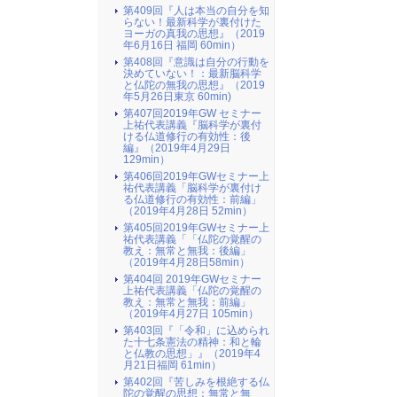
第409回『人は本当の自分を知
らない！最新科学が裏付けた
ヨーガの真我の思想』（2019
年6月16日 福岡 60min）
第408回『意識は自分の行動を
決めていない！：最新脳科学
と仏陀の無我の思想』（2019
年5月26日東京 60min)
第407回2019年GW セミナー
上祐代表講義『脳科学が裏付
ける仏道修行の有効性：後
編』（2019年4月29日
129min）
第406回2019年GWセミナー上
祐代表講義「脳科学が裏付け
る仏道修行の有効性：前編」
（2019年4月28日 52min）
第405回2019年GWセミナー上
祐代表講義「「仏陀の覚醒の
教え：無常と無我：後編」
（2019年4月28日58min）
第404回 2019年GWセミナー
上祐代表講義「仏陀の覚醒の
教え：無常と無我：前編」
（2019年4月27日 105min）
第403回『「令和」に込められ
た十七条憲法の精神：和と輪
と仏教の思想」』（2019年4
月21日福岡 61min）
第402回『苦しみを根絶する仏
陀の覚醒の思想：無常と無