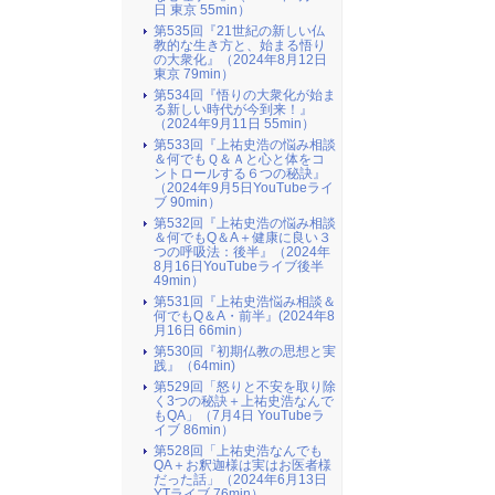
日 東京 55min）
第535回『21世紀の新しい仏
教的な生き方と、始まる悟り
の大衆化』（2024年8月12日
東京 79min）
第534回『悟りの大衆化が始ま
る新しい時代が今到来！』
（2024年9月11日 55min）
第533回『上祐史浩の悩み相談
＆何でもＱ＆Ａと心と体をコ
ントロールする６つの秘訣』
（2024年9月5日YouTubeライ
ブ 90min）
第532回『上祐史浩の悩み相談
＆何でもQ＆A＋健康に良い３
つの呼吸法：後半』（2024年
8月16日YouTubeライブ後半
49min）
第531回『上祐史浩悩み相談＆
何でもQ＆A・前半』(2024年8
月16日 66min）
第530回『初期仏教の思想と実
践』（64min)
第529回「怒りと不安を取り除
く3つの秘訣＋上祐史浩なんで
もQA」（7月4日 YouTubeラ
イブ 86min）
第528回「上祐史浩なんでも
QA＋お釈迦様は実はお医者様
だった話」（2024年6月13日
YTライブ 76min）