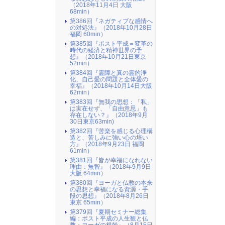
（2018年11月4日 大阪
68min）
第386回『ネガティブな感情へ
の対処法』（2018年10月28日
福岡 60min）
第385回『ポスト平成＝変革の
時代の経済と精神世界の予
想』（2018年10月21日東京
52min）
第384回『霊障と真の霊的浄
化、自己愛の問題と全体愛の
幸福』（2018年10月14日大阪
62min）
第383回『無我の思想：「私」
は実在せず、「自由意思」も
存在しない？』（2018年9月
30日東京63min)
第382回『苦楽を感じる心理構
造と、苦しみに強い心の培い
方』（2018年9月23日 福岡
61min）
第381回『皆が幸福になれない
理由：無智』（2018年9月9日
大阪 64min）
第380回『ヨーガと仏教の本来
の思想と幸福になる資源・手
段の思想』（2018年8月26日
東京 65min）
第379回『夏期セミナー総集
編：ポスト平成の人生観と仏