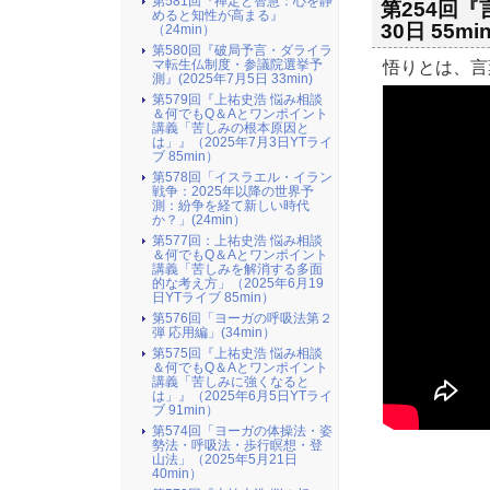
第581回『禅定と智慧：心を静
第254回『
めると知性が高まる』
30日 55m
（24min）
第580回『破局予言・ダライラ
悟りとは、言
マ転生仏制度・参議院選挙予
測』(2025年7月5日 33min)
第579回『上祐史浩 悩み相談
＆何でもQ＆Aとワンポイント
講義「苦しみの根本原因と
は」』（2025年7月3日YTライ
ブ 85min）
第578回「イスラエル・イラン
戦争：2025年以降の世界予
測：紛争を経て新しい時代
か？」(24min）
第577回：上祐史浩 悩み相談
＆何でもQ＆Aとワンポイント
講義「苦しみを解消する多面
的な考え方」（2025年6月19
日YTライブ 85min）
第576回「ヨーガの呼吸法第２
弾 応用編」(34min）
第575回『上祐史浩 悩み相談
＆何でもQ＆Aとワンポイント
講義「苦しみに強くなると
は」』（2025年6月5日YTライ
ブ 91min）
第574回「ヨーガの体操法・姿
勢法・呼吸法・歩行瞑想・登
山法」（2025年5月21日
40min）