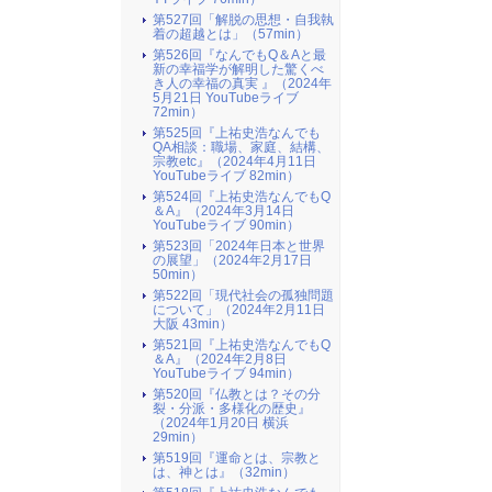
第527回「解脱の思想・自我執
着の超越とは」（57min）
第526回『なんでもQ＆Aと最
新の幸福学が解明した驚くべ
き人の幸福の真実 』（2024年
5月21日 YouTubeライブ
72min）
第525回『上祐史浩なんでも
QA相談：職場、家庭、結構、
宗教etc』（2024年4月11日
YouTubeライブ 82min）
第524回『上祐史浩なんでもQ
＆A』（2024年3月14日
YouTubeライブ 90min）
第523回「2024年日本と世界
の展望」（2024年2月17日
50min）
第522回「現代社会の孤独問題
について」（2024年2月11日
大阪 43min）
第521回『上祐史浩なんでもQ
＆A』（2024年2月8日
YouTubeライブ 94min）
第520回『仏教とは？その分
裂・分派・多様化の歴史』
（2024年1月20日 横浜
29min）
第519回『運命とは、宗教と
は、神とは』（32min）