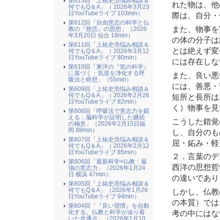
第613回「上祐史浩悩み相談＆
れた物は、他
何でもQ＆A」（ 2026年3月23
日YouTubeライブ 103min）
際は、自分・
第612回「自由意志の科学と仏
また、物事を
教の『慈悲』の思想」（2026
年3月20日 仙台 18min）
の体の分子は
第611回「上祐史浩悩み相談＆
とは絶えず変
何でもQ＆A」（ 2026年3月12
日YouTubeライブ 80min）
には存在しな
第610回「東洋の『気の科学』
に基づく：気道を浄化する呼
また、良い悪
吸法と瞑想」（55min）
には、善悪・
第609回「上祐史浩悩み相談＆
何でもQ＆A」（ 2026年2月26
短所と長所は
日YouTubeライブ 82min）
く）物事を見
第608回「呼吸法で意志力を鍛
える：脳科学が証明した継続
こうした錯覚
の極意」（2026年2月15日福
岡 88min）
し、自分のも
第607回「上祐史浩悩み相談＆
屈・妬み・軽
何でもQ＆A」（ 2026年2月12
日YouTubeライブ 85min）
２．言葉のデ
第606回「最新科学×仏教：最
西洋の思想哲
強の意志力」（2026年1月24
日 横浜 47min）
の違いであり
第605回「上祐史浩悩み相談＆
何でもQ＆A」（2026年1月26
しかし、仏教
日YouTubeライブ 94min）
の本質）では
第604回「『良い習慣』を自動
考の中にはな
化する。仏教と科学が辿り着
いた共通点」（2026年1月10