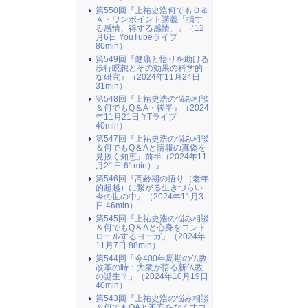
第550回『上祐史浩何でもＱ＆
Ａ・ワンポイント講義「損す
る感情、得する感情」』（12
月6日 YouTubeライブ
80min）
第549回『健康と悟りを助ける
歩行瞑想とその効果の科学的
な研究』（2024年11月24日
31min）
第548回『上祐史浩の悩み相談
＆何でもQ＆A・後半』（2024
年11月21日 YTライブ
40min）
第547回『上祐史浩の悩み相談
＆何でもQ＆Aと情報の真偽を
見抜く知恵』前半（2024年11
月21日 61min）』
第546回『高齢期の悟り（老年
的超越）に繋がる生きづらい
今の世の中』（2024年11月3
日 46min）
第545回『上祐史浩の悩み相談
＆何でもQ＆Aと心身をコント
ロールするヨーガ』（2024年
11月7日 88min）
第544回「今400年周期の仏教
改革の時：大衆が悟る新仏教
の誕生？」（2024年10月19日
40min）
第543回『上祐史浩の悩み相談
＆何でもQAと不安をなくすコ