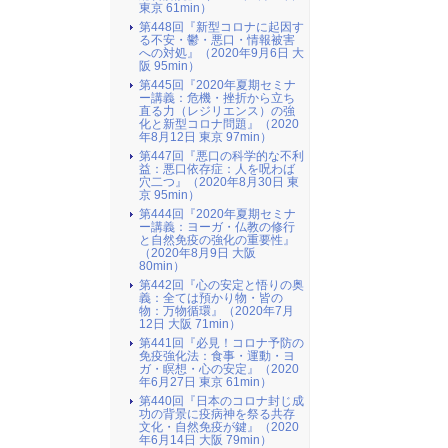
東京 61min）
第448回『新型コロナに起因す
る不安・鬱・悪口・情報被害
への対処』（2020年9月6日 大
阪 95min）
第445回『2020年夏期セミナ
ー講義：危機・挫折から立ち
直る力（レジリエンス）の強
化と新型コロナ問題』（2020
年8月12日 東京 97min）
第447回『悪口の科学的な不利
益：悪口依存症：人を呪わば
穴二つ』（2020年8月30日 東
京 95min）
第444回『2020年夏期セミナ
ー講義：ヨーガ・仏教の修行
と自然免疫の強化の重要性』
（2020年8月9日 大阪
80min）
第442回『心の安定と悟りの奥
義：全ては預かり物・皆の
物：万物循環』（2020年7月
12日 大阪 71min）
第441回『必見！コロナ予防の
免疫強化法：食事・運動・ヨ
ガ・瞑想・心の安定』（2020
年6月27日 東京 61min）
第440回『日本のコロナ封じ成
功の背景に疫病神を祭る共存
文化・自然免疫が鍵』（2020
年6月14日 大阪 79min）