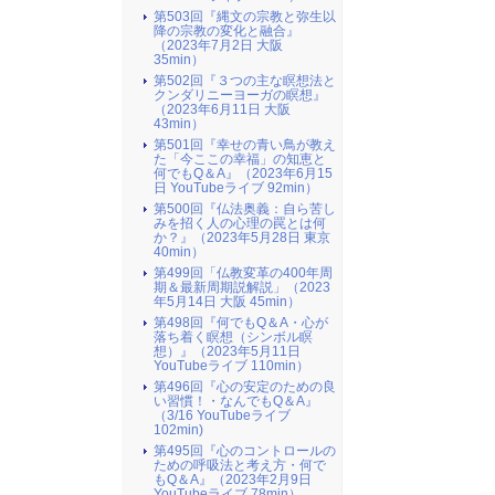
第503回『縄文の宗教と弥生以
降の宗教の変化と融合』
（2023年7月2日 大阪
35min）
第502回『３つの主な瞑想法と
クンダリニーヨーガの瞑想』
（2023年6月11日 大阪
43min）
第501回『幸せの青い鳥が教え
た「今ここの幸福」の知恵と
何でもQ＆A』（2023年6月15
日 YouTubeライブ 92min）
第500回『仏法奥義：自ら苦し
みを招く人の心理の罠とは何
か？』（2023年5月28日 東京
40min）
第499回「仏教変革の400年周
期＆最新周期説解説」（2023
年5月14日 大阪 45min）
第498回『何でもQ＆A・心が
落ち着く瞑想（シンボル瞑
想）』（2023年5月11日
YouTubeライブ 110min）
第496回『心の安定のための良
い習慣！・なんでもQ＆A』
（3/16 YouTubeライブ
102min)
第495回『心のコントロールの
ための呼吸法と考え方・何で
もQ＆A』（2023年2月9日
YouTubeライブ 78min）