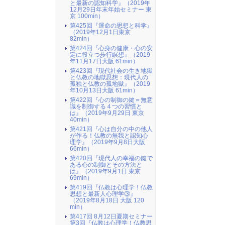
と最新の認知科学』（2019年
12月29日年末年始セミナー 東
京 100min）
第425回『運命の思想と科学』
（2019年12月1日東京
82min）
第424回『心身の健康・心の安
定に役立つ歩行瞑想』（2019
年11月17日大阪 61min）
第423回『現代社会の生き地獄
と仏教の地獄思想：現代人の
孤独と仏教の孤地獄』（2019
年10月13日大阪 61min）
第422回『心の制御の鍵＝無意
識を制御する４つの習慣と
は』（2019年9月29日 東京
40min）
第421回『心は自分の中の他人
が作る！仏教の無我と認知心
理学』（2019年9月8日大阪
66min）
第420回『現代人の幸福の鍵で
ある心の制御とその方法と
は』（2019年9月1日 東京
69min）
第419回『仏教は心理学！仏教
思想と最新人心理学③』
（2019年8月18日 大阪 120
min）
第417回 8月12日夏期セミナー
第3回『仏教は心理学！仏教思