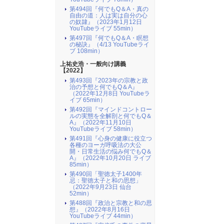
第494回『何でもQ＆A・真の
自由の道：人は実は自分の心
の奴隷』（2023年1月12日
YouTubeライブ 55min）
第497回『何でもQ＆A・瞑想
の秘訣』（4/13 YouTubeライ
ブ 108min）
上祐史浩・一般向け講義
【2022】
第493回『2023年の宗教と政
治の予想と何でもQ＆A』
（2022年12月8日 YouTubeラ
イブ 65min）
第492回『マインドコントロー
ルの実態を全解剖と何でもQ＆
A』（2022年11月10日
YouTubeライブ 58min）
第491回『心身の健康に役立つ
各種のヨーガ呼吸法の大公
開・日常生活の悩み何でもQ＆
A』（2022年10月20日 ライブ
85min）
第490回「聖徳太子1400年
忌：聖徳太子と和の思想」
（2022年9月23日 仙台
52min）
第488回『政治と宗教と和の思
想』（2022年8月16日
YouTubeライブ 44min）