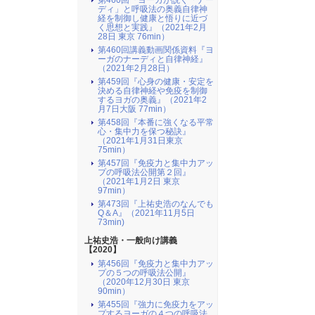
第460回『ヨーガが説く「ナー
ディ」と呼吸法の奥義自律神
経を制御し健康と悟りに近づ
く思想と実践』（2021年2月
28日 東京 76min）
第460回講義動画関係資料『ヨ
ーガのナーディと自律神経』
（2021年2月28日）
第459回『心身の健康・安定を
決める自律神経や免疫を制御
するヨガの奥義』（2021年2
月7日大阪 77min）
第458回『本番に強くなる平常
心・集中力を保つ秘訣』
（2021年1月31日東京
75min）
第457回『免疫力と集中力アッ
プの呼吸法公開第２回』
（2021年1月2日 東京
97min）
第473回『上祐史浩のなんでも
Q＆A』（2021年11月5日
73min)
上祐史浩・一般向け講義
【2020】
第456回『免疫力と集中力アッ
プの５つの呼吸法公開』
（2020年12月30日 東京
90min）
第455回『強力に免疫力をアッ
プするヨーガの４つの呼吸法