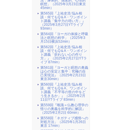
法：身体的、感覚的、心理的
瞑想」（2025年3月23日東京
45min）
第565回『上祐史浩 悩み相
談・何でもQ＆A・ワンポイン
ト講義「集中力の培い方」』
（2025年3月27日YTライブ
93min）
第564回「ヨーガの体操と呼吸
法と瞑想の科学」（2025年3
月15日横浜52min）
第562回『上祐史浩 悩み相
談・何でもQ＆A・ワンポイン
ト講義「折れない心の作り
方」』（2025年2月27日YTラ
イブ 87min）
第561回『ヨーガと瞑想の奥義
は心の安定と集中：究極の自
己実現法』（2025年2月23日
東京30min）
第560回『上祐史浩 悩み相
談、何でもQ＆A、ワンポイン
ト講義「不平等の世の中をど
う生きるか」』（2025年2月
11日YTライブ 83min）
第559回『唯識＝仏教心理学の
悟りの奥義を科学的に解説』
（2025年2月2日 60min）
第558回「ネガティブ感情への
対処方法」（2025年1月26日
東京 17min）