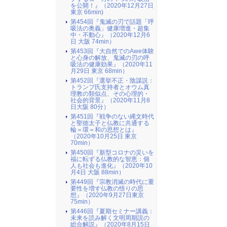
を公開！』（2020年12月27日
東京 66min)
第454回『鬼滅の刃で話題「呼
吸法の奥義」健康増進・超集
中・不動心』（2020年12月6
日 大阪 74min）
第453回『大自然でのAwe体験
と心身の解放、鬼滅の刃の呼
吸法の健康効果』（2020年11
月29日 東京 68min）
第452回『選挙不正・陰謀説：
トランプ氏支持者とオウム真
理教の類似点、その心理的・
社会的背景』（2020年11月8
日大阪 80分）
第451回『戦争のない縄文時代
と聖徳太子と仏教に共通する
輪＝環＝和の思想とは』
（2020年10月25日 東京
70min）
第450回『新型コロナの災いを
福に転ずる仏教的な智恵：個
人も社会も進化』（2020年10
月4日 大阪 88min）
第449回『宗教消滅の時代に重
要性を増す仏教の悟りの思
想』（2020年9月27日東京
75min）
第446回『夏期セミナー講義：
未来を読み解く文明周期説の
総合解説』（2020年8月15日