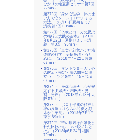
教・ヨーガの根幹』（8月15日
ひかりの輪夏期セミナー第7回
77min）
第378回『身体心理学：体の使
い方で心をコントロールする
方法』（8月13日夏期セミナー
講義 第4回 83min）
第377回『仏教とヨーガの思想
の根幹と実践の基本』（2018
年8月12日・夏期セミナー講
義 第3回 96min）
第376回『真実か幻覚か：神秘
体験の科学：妄信を超えるた
めに』（2018年7月22日東京
63min）
第375回『マントラヨーガ：心
の解放・安定・脳の開発に役
立つ』（2018年7月15日福岡
63min）
第374回『身体心理学：心が安
定する弛緩法・呼吸法・姿
勢・発声』（2018年7月8日 大
阪 57min）
第373回『ポスト平成の精神世
界の展望：オウムの特徴と顛
末から予見』（2018年7月1日
東京 69min）
第372回『苦の原因は自動化さ
れた比較の心、その脱却法と
は』（2018年6月24日 福岡
70min）