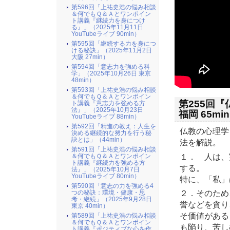
第596回「上祐史浩の悩み相談
＆何でもＱ＆Ａとワンポイン
ト講義『継続力を身につけ
る』​」（2025年11月11日
YouTubeライブ 90min）
第595回「継続する力を身につ
ける秘訣」（2025年11月2日
大阪 27min）
第594回「意志力を強める科
学」（2025年10月26日 東京
48min）
第593回「上祐史浩の悩み相談
＆何でもＱ＆Ａとワンポイン
第255回『
ト講義『意志力を強める方
法』​」（2025年10月23日
福岡 65mi
YouTubeライブ 88min）
第592回「精進の教え：人生を
仏教の心理学
決める継続的な努力を行う秘
訣とは」（44min）
法を解説。
第591回「上祐史浩の悩み相談
１． 人は、
＆何でもＱ＆Ａとワンポイン
ト講義『継続力を強める方
する。
法』​」（2025年10月7日
YouTubeライブ 80min）
特に、「私」
第590回「意志の力を強める4
２．そのため
つの秘訣：環境・健康・思
考・継続」（2025年9月28日
誉などを貪り
東京 40min）
そ価値がある
第589回「上祐史浩の悩み相談
＆何でもＱ＆Ａとワンポイン
も陥り、苦し
ト講義『ポジティブな心を作