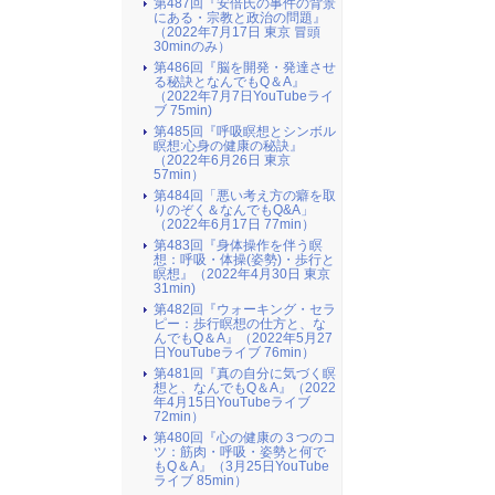
第487回『安倍氏の事件の背景
にある・宗教と政治の問題』
（2022年7月17日 東京 冒頭
30minのみ）
第486回『脳を開発・発達させ
る秘訣となんでもQ＆A』
（2022年7月7日YouTubeライ
ブ 75min)
第485回『呼吸瞑想とシンボル
瞑想:心身の健康の秘訣』
（2022年6月26日 東京
57min）
第484回「悪い考え方の癖を取
りのぞく＆なんでもQ&A」
（2022年6月17日 77min）
第483回『身体操作を伴う瞑
想：呼吸・体操(姿勢)・歩行と
瞑想』（2022年4月30日 東京
31min)
第482回『ウォーキング・セラ
ピー：歩行瞑想の仕方と、な
んでもQ＆A』（2022年5月27
日YouTubeライブ 76min）
第481回『真の自分に気づく瞑
想と、なんでもQ＆A』（2022
年4月15日YouTubeライブ
72min）
第480回『心の健康の３つのコ
ツ：筋肉・呼吸・姿勢と何で
もQ＆A』（3月25日YouTube
ライブ 85min）