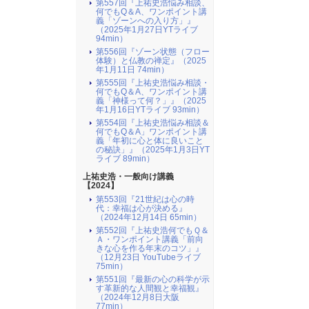
第557回『上祐史浩悩み相談、
何でもQ＆A、ワンポイント講
義「ゾーンへの入り方」』
（2025年1月27日YTライブ
94min）
第556回『ゾーン状態（フロー
体験）と仏教の禅定』（2025
年1月11日 74min）
第555回『上祐史浩悩み相談・
何でもQ＆A、ワンポイント講
義「神様って何？」』（2025
年1月16日YTライブ 93min）
第554回『上祐史浩悩み相談＆
何でもQ＆A」ワンポイント講
義「年初に心と体に良いこと
の秘訣」』（2025年1月3日YT
ライブ 89min）
上祐史浩・一般向け講義
【2024】
第553回『21世紀は心の時
代：幸福は心が決める』
（2024年12月14日 65min）
第552回『上祐史浩何でもＱ＆
Ａ・ワンポイント講義「前向
きな心を作る年末のコツ」』
（12月23日 YouTubeライブ
75min）
第551回『最新の心の科学が示
す革新的な人間観と幸福観』
（2024年12月8日大阪
77min）