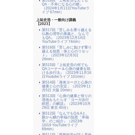
第518回『上祐史浩なんでも
QA・不幸になる心の癖』
（2024年1月11日YouTubeラ
イブ 67min）
上祐史浩・一般向け講義
【2023】
第517回『苦しみを乗り越える
仏教心理学の奥義と、なんで
もQA』（2023年12月14日
YouTubeライブ 74min）
第516回『苦しみに負けず乗り
越える知恵：体と心のリセッ
ト』（2023年12月3日
28min）
第515回『上祐史浩の何でも
QAコーナー＆心身の健康を助
ける歩行法』（2023年11月16
日Youtubeライブ 101min）
第514回「身体ヨーガと心身の
健康と心の安定」（2023年11
月5日 大阪 20min）
第513回『心身の健康と悟りの
境地をもたらす「ヨーガ歩行
瞑想」の解説』（2023年10月
29日 東京 40分）
第512回『なんでもQ＆Aと、
眼から鱗の幸福の知恵「幸福
学」のご紹介』（2023年
10/19 YouTubeライブ
69min）
第511回「最新科学が説く意外