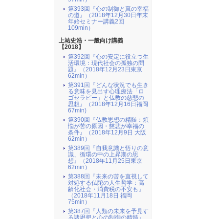
第393回『心の制御と真の幸福
の道』（2018年12月30日年末
年始セミナー講義2回
109min）
上祐史浩・一般向け講義
【2018】
第392回『心の安定に役立つ生
活環境：現代社会の孤独の問
題』（2018年12月23日東京
62min）
第391回『どんな状況でも生き
る意味を見出す心理療法「ロ
ゴセラピー」と仏教の慈悲の
思想』（2018年12月16日福岡
67min)
第390回『仏教思想の精髄：煩
悩が苦の原因・慈悲が幸福の
条件』（2018年12月9日 大阪
62min）
第389回『自我意識と悟りの意
識、循環の中の上昇期の思
想』（2018年11月25日東京
62min）
第388回『未来の苦を直視して
対処する仏陀の人生哲学：高
齢化社会・消費税の不安も』
（2018年11月18日 福岡
75min）
第387回『人類の未来を予見す
る諸思想と心の制御の精髄』