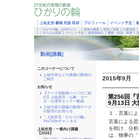
上祐史浩 書籍 対談 取材
プロフィール
イベント予定
「ひかりの輪」公式サイト
団体の概要
思想と実践
仏教思想
オウムの清算
イベント予定
指導員紹介
書籍・対談・取材
動画[講義]
このコーナーについて
上祐代表などの講義の動画の
2015年9月
ご紹介
お知らせ
【テーマ別動画ページのご紹
第256回
介】上祐史浩：仏教・ヨー
ガ・心理学セミナー動画
9月13日 大
上祐代表の講義の動画データ
の販売のお知らせ
１．言葉によ
「上祐史浩・ひかりの輪」
言葉による思
YouTubeチャンネル
を助け、分析
上祐史浩・一般向け講義
【2026】
は、物事の「