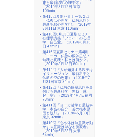
想と最新認知心理学②』
（2019年8月12日 東京
105min）
第415回夏期セミナー第２回
『仏教は心理学！仏教思想と
最新認知心理学①』（2019年
8月11日 東京 110min）
第418回8月13日夏期セミナー
心理学講義『フロイトの心理
学・自己愛』（2019年8月13
日 47min）
第416回夏期セミナー第4回
『ヨーガ・仏教の根幹思想：
無我と真我：私とは何か？』
（2019年8月13日 80min）
第414回『人が知覚する現実は
イリュージョン！最新科学と
仏教の空の思想』（2019年7
月21日東京 84min）
第412回『仏教の解脱思想を裏
付ける最新科学：無我・縁
起・空』（2019年7月7日福岡
78min）
第411回『ヨーガ哲学と最新科
学：本当の自分・苦の根本原
因と脱却』（2019年6月30日
東京 92min）
第410回『心や体は無意識が動
かす＝意識は単なる傍観者』
（2019年6月23日 大阪
64min）