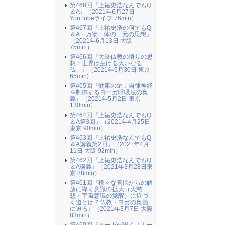
第468回『上祐史浩なんでもQ
＆A』（2021年6月27日
YouTubeライブ 76min）
第467回『上祐史浩の何でもQ
＆A・万物一体の一元の思想』
（2021年6月13日 大阪
75min）
第466回『大乗仏教の悟りの思
想：世界は生ける大いなる
仏」』（2021年5月30日 東京
65min)
第465回『健康の鍵：自律神経
を制御するヨーガ呼吸法の奥
義』（2021年5月2日 東京
130min）
第464回『上祐史浩なんでもQ
＆A第3回』（2021年4月25日
東京 90min）
第463回『上祐史浩なんでもQ
＆A講義第2回』（2021年4月
11日 大阪 92min）
第462回『上祐史浩なんでもQ
＆A講義』（2021年3月28日東
京 88min）
第461回『様々な苦悩からの解
放に導く意識の拡大（大慈
悲・宇宙意識の覚醒）に近づ
く道とは？仏教・ヨガの奥義
に迫る』（2021年3月7日 大阪
83min）