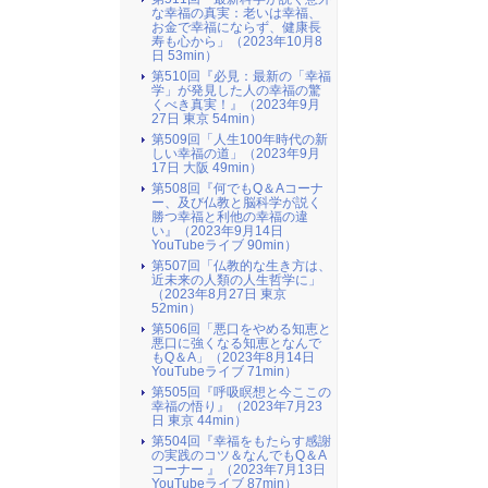
な幸福の真実：老いは幸福、
お金で幸福にならず、健康長
寿も心から」（2023年10月8
日 53min）
第510回『必見：最新の「幸福
学」が発見した人の幸福の驚
くべき真実！』（2023年9月
27日 東京 54min）
第509回「人生100年時代の新
しい幸福の道」（2023年9月
17日 大阪 49min）
第508回『何でもQ＆Aコーナ
ー、及び仏教と脳科学が説く
勝つ幸福と利他の幸福の違
い』（2023年9月14日
YouTubeライブ 90min）
第507回「仏教的な生き方は、
近未来の人類の人生哲学に」
（2023年8月27日 東京
52min）
第506回「悪口をやめる知恵と
悪口に強くなる知恵となんで
もQ＆A」（2023年8月14日
YouTubeライブ 71min）
第505回『呼吸瞑想と今ここの
幸福の悟り』（2023年7月23
日 東京 44min）
第504回『幸福をもたらす感謝
の実践のコツ＆なんでもQ＆A
コーナー 』（2023年7月13日
YouTubeライブ 87min）