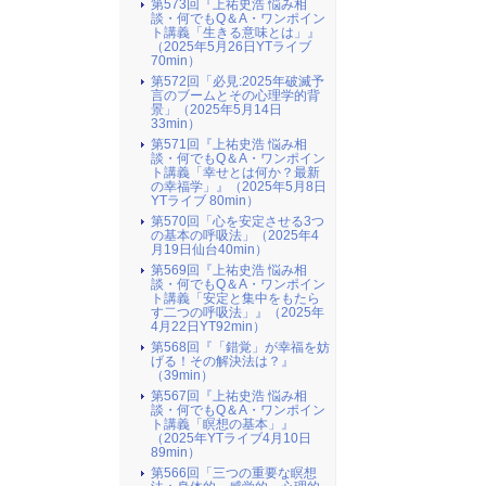
第573回『上祐史浩 悩み相
談・何でもQ＆A・ワンポイン
ト講義「生きる意味とは」』
（2025年5月26日YTライブ
70min）
第572回「必見:2025年破滅予
言のブームとその心理学的背
景」（2025年5月14日
33min）
第571回『上祐史浩 悩み相
談・何でもQ＆A・ワンポイン
ト講義「幸せとは何か？最新
の幸福学」』（2025年5月8日
YTライブ 80min）
第570回「心を安定させる3つ
の基本の呼吸法」（2025年4
月19日仙台40min）
第569回『上祐史浩 悩み相
談・何でもQ＆A・ワンポイン
ト講義「安定と集中をもたら
す二つの呼吸法」』（2025年
4月22日YT92min）
第568回『「錯覚」が幸福を妨
げる！その解決法は？』
（39min）
第567回『上祐史浩 悩み相
談・何でもQ＆A・ワンポイン
ト講義「瞑想の基本」』
（2025年YTライブ4月10日
89min）
第566回「三つの重要な瞑想