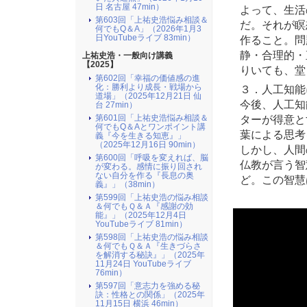
日 名古屋 47min）
よって、生活
第603回「上祐史浩悩み相談＆
だ。それが瞑
何でもQ＆A」（2026年1月3
日YouTubeライブ 83min）
作ること。問
静・合理的・
上祐史浩・一般向け講義
【2025】
りいても、堂
第602回「幸福の価値感の進
化：勝利より成長・戦場から
３．人工知能
道場」（2025年12月21日 仙
今後、人工知
台 27min）
ターが得意と
第601回「上祐史浩悩み相談＆
何でもQ＆Aとワンポイント講
葉による思考
義『今を生きる知恵』」
（2025年12月16日 90min）
しかし、人間
第600回「呼吸を変えれば、脳
仏教が言う智
が変わる。感情に振り回され
ない自分を作る『長息の奥
ど。この智慧
義』」（38min）
第599回「上祐史浩の悩み相談
＆何でもＱ＆Ａ『感謝の効
能』」（2025年12月4日
YouTubeライブ 81min）
第598回「上祐史浩の悩み相談
＆何でもＱ＆Ａ『生きづらさ
を解消する秘訣』​」（2025年
11月24日 YouTubeライブ
76min）
第597回「意志力を強める秘
訣：性格との関係」（2025年
11月15日 横浜 46min）