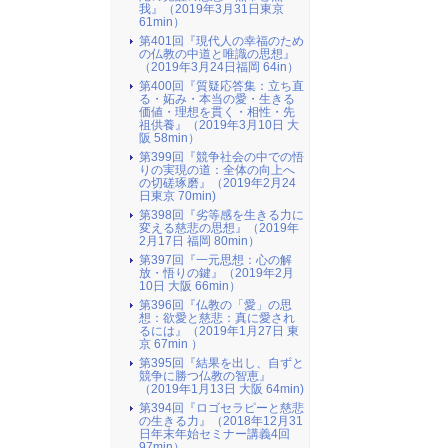
我』（2019年3月31日東京
61min）
第401回『現代人の幸福のため
の仏教の中道と唯識の思想』
（2019年3月24日福岡 64in）
第400回『質疑応答集：立ち直
る・妬み・本当の愛・生きる
価値・理想を貫く・相性・先
祖供養』（2019年3月10日 大
阪 58min）
第399回『競争社会の中での悟
りの実現の道：全体の向上へ
の切磋琢磨』（2019年2月24
日東京 70min)
第398回『劣等感を生きる力に
変える慈悲の思想』（2019年
2月17日 福岡 80min）
第397回『一元思想：心の解
放・悟りの鍵』（2019年2月
10日 大阪 66min）
第396回『仏教の「愛」の思
想：欲愛と慈悲：真に愛され
るには』（2019年1月27日 東
京 67min ）
第395回『結果を出し、自ずと
競争に勝つ仏教の智恵』
（2019年1月13日 大阪 64min)
第394回『ロゴセラピーと慈悲
の生きる力』（2018年12月31
日年末年始セミナー講義4回
97min）