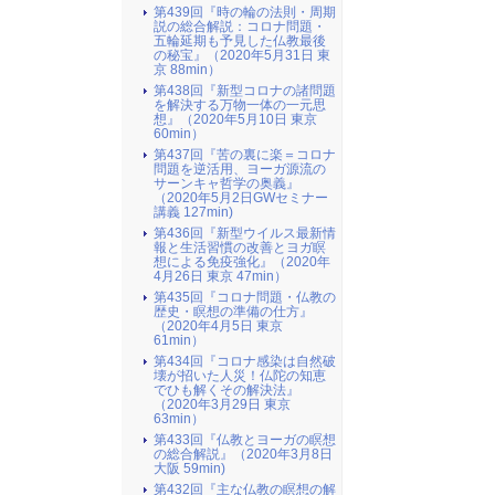
第439回『時の輪の法則・周期
説の総合解説：コロナ問題・
五輪延期も予見した仏教最後
の秘宝』（2020年5月31日 東
京 88min）
第438回『新型コロナの諸問題
を解決する万物一体の一元思
想』（2020年5月10日 東京
60min）
第437回『苦の裏に楽＝コロナ
問題を逆活用、ヨーガ源流の
サーンキャ哲学の奥義』
（2020年5月2日GWセミナー
講義 127min)
第436回『新型ウイルス最新情
報と生活習慣の改善とヨガ瞑
想による免疫強化』（2020年
4月26日 東京 47min）
第435回『コロナ問題・仏教の
歴史・瞑想の準備の仕方』
（2020年4月5日 東京
61min）
第434回『コロナ感染は自然破
壊が招いた人災！仏陀の知恵
でひも解くその解決法』
（2020年3月29日 東京
63min）
第433回『仏教とヨーガの瞑想
の総合解説』（2020年3月8日
大阪 59min)
第432回『主な仏教の瞑想の解