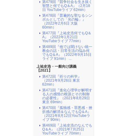
第479回『競争社会を生き抜く
智慧と何でもQ＆A』（2月18
日 YouTubeライブ 62min）
第478回『普遍的な聖なるシン
ボルとしての「光の輪」』
（2022年2月6日 大阪
60min）
第477回『上祐史浩何でもQ＆
A』（2022年1月21日
YouTubeライブ 77min）
第489回『他では聞けない統一
教会の話・日常生活の悩み何
でもQ＆A』（2022年9月15日
ライブ 91min） ...
上祐史浩・一般向け講義
【2021】
第472回『祈りの科学』
（2021年9月26日 東京
62min）
第471回『進化心理学が解明す
る人の感情の根源とその制御
の必要性』（2021年8月29日
東京 69min）
第470回『孤独感・罪悪感・挫
折感の解消＆なんでもQ＆A』
（2021年8月12日YouTubeラ
イブ 90mi）
第469回『上祐史浩のなんでも
Q＆A』（2021年7月25日
YouTubeライブ 70min）