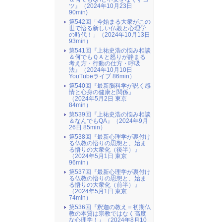
ツ』（2024年10月23日
90min)
第542回「今始まる大衆がこの
世で悟る新しい仏教と心理学
の時代！」（2024年10月13日
93min）
第541回『上祐史浩の悩み相談
＆何でもＱＡと怒りが静まる
考え方・行動の仕方・呼吸
法』（2024年10月10日
YouTubeライブ 86min）
第540回『最新脳科学が説く感
情と心身の健康と関係』
（2024年5月2日 東京
84min）
第539回『上祐史浩の悩み相談
＆なんでもQA』（2024年9月
26日 85min）
第538回『最新心理学が裏付け
る仏教の悟りの思想と、始ま
る悟りの大衆化（後半）』
（2024年5月1日 東京
96min）
第537回『最新心理学が裏付け
る仏教の悟りの思想と、始ま
る悟りの大衆化（前半）』
（2024年5月1日 東京
74min）
第536回『釈迦の教え＝初期仏
教の本質は宗教ではなく高度
な心理学！』（2024年8月10