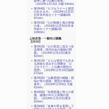
競争に勝つ仏教の智恵』
（2019年1月13日 大阪 64min)
第394回『ロゴセラピーと慈悲
の生きる力』（2018年12月31
日年末年始セミナー講義4回
97min）
第393回『心の制御と真の幸福
の道』（2018年12月30日年末
年始セミナー講義2回
109min）
上祐史浩・一般向け講義
【2018】
第392回『心の安定に役立つ生
活環境：現代社会の孤独の問
題』（2018年12月23日東京
62min）
第391回『どんな状況でも生き
る意味を見出す心理療法「ロ
ゴセラピー」と仏教の慈悲の
思想』（2018年12月16日福岡
67min)
第390回『仏教思想の精髄：煩
悩が苦の原因・慈悲が幸福の
条件』（2018年12月9日 大阪
62min）
第389回『自我意識と悟りの意
識、循環の中の上昇期の思
想』（2018年11月25日東京
62min）
第388回『未来の苦を直視して