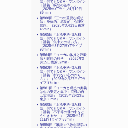
談・何でもQ＆A・ワンポイン
ト講義「瞑想の基本」』
（2025年YTライブ4月10日
89min）
第566回「三つの重要な瞑想
法：身体的、感覚的、心理的
瞑想」（2025年3月23日東京
45min）
第565回『上祐史浩 悩み相
談・何でもQ＆A・ワンポイン
ト講義「集中力の培い方」』
（2025年3月27日YTライブ
93min）
第564回「ヨーガの体操と呼吸
法と瞑想の科学」（2025年3
月15日横浜52min）
第562回『上祐史浩 悩み相
談・何でもQ＆A・ワンポイン
ト講義「折れない心の作り
方」』（2025年2月27日YTラ
イブ 87min）
第561回『ヨーガと瞑想の奥義
は心の安定と集中：究極の自
己実現法』（2025年2月23日
東京30min）
第560回『上祐史浩 悩み相
談、何でもQ＆A、ワンポイン
ト講義「不平等の世の中をど
う生きるか」』（2025年2月
11日YTライブ 83min）
第559回『唯識＝仏教心理学の