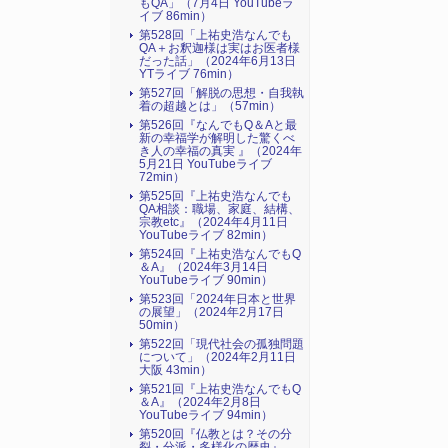
もQA」（7月4日 YouTubeラ
イブ 86min）
第528回「上祐史浩なんでも
QA＋お釈迦様は実はお医者様
だった話」（2024年6月13日
YTライブ 76min）
第527回「解脱の思想・自我執
着の超越とは」（57min）
第526回『なんでもQ＆Aと最
新の幸福学が解明した驚くべ
き人の幸福の真実 』（2024年
5月21日 YouTubeライブ
72min）
第525回『上祐史浩なんでも
QA相談：職場、家庭、結構、
宗教etc』（2024年4月11日
YouTubeライブ 82min）
第524回『上祐史浩なんでもQ
＆A』（2024年3月14日
YouTubeライブ 90min）
第523回「2024年日本と世界
の展望」（2024年2月17日
50min）
第522回「現代社会の孤独問題
について」（2024年2月11日
大阪 43min）
第521回『上祐史浩なんでもQ
＆A』（2024年2月8日
YouTubeライブ 94min）
第520回『仏教とは？その分
裂・分派・多様化の歴史』