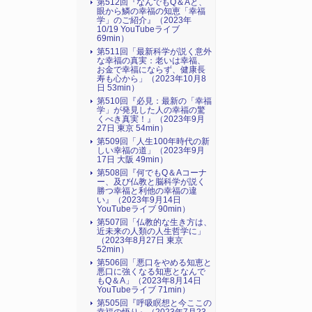
第512回『なんでもQ＆Aと、
眼から鱗の幸福の知恵「幸福
学」のご紹介』（2023年
10/19 YouTubeライブ
69min）
第511回「最新科学が説く意外
な幸福の真実：老いは幸福、
お金で幸福にならず、健康長
寿も心から」（2023年10月8
日 53min）
第510回『必見：最新の「幸福
学」が発見した人の幸福の驚
くべき真実！』（2023年9月
27日 東京 54min）
第509回「人生100年時代の新
しい幸福の道」（2023年9月
17日 大阪 49min）
第508回『何でもQ＆Aコーナ
ー、及び仏教と脳科学が説く
勝つ幸福と利他の幸福の違
い』（2023年9月14日
YouTubeライブ 90min）
第507回「仏教的な生き方は、
近未来の人類の人生哲学に」
（2023年8月27日 東京
52min）
第506回「悪口をやめる知恵と
悪口に強くなる知恵となんで
もQ＆A」（2023年8月14日
YouTubeライブ 71min）
第505回『呼吸瞑想と今ここの