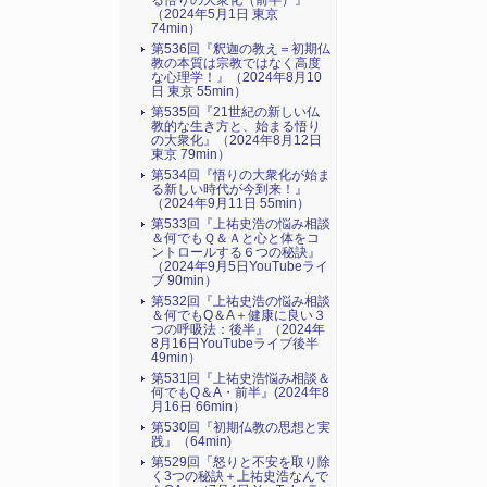
る悟りの大衆化（前半）』
（2024年5月1日 東京
74min）
第536回『釈迦の教え＝初期仏
教の本質は宗教ではなく高度
な心理学！』（2024年8月10
日 東京 55min）
第535回『21世紀の新しい仏
教的な生き方と、始まる悟り
の大衆化』（2024年8月12日
東京 79min）
第534回『悟りの大衆化が始ま
る新しい時代が今到来！』
（2024年9月11日 55min）
第533回『上祐史浩の悩み相談
＆何でもＱ＆Ａと心と体をコ
ントロールする６つの秘訣』
（2024年9月5日YouTubeライ
ブ 90min）
第532回『上祐史浩の悩み相談
＆何でもQ＆A＋健康に良い３
つの呼吸法：後半』（2024年
8月16日YouTubeライブ後半
49min）
第531回『上祐史浩悩み相談＆
何でもQ＆A・前半』(2024年8
月16日 66min）
第530回『初期仏教の思想と実
践』（64min)
第529回「怒りと不安を取り除
く3つの秘訣＋上祐史浩なんで