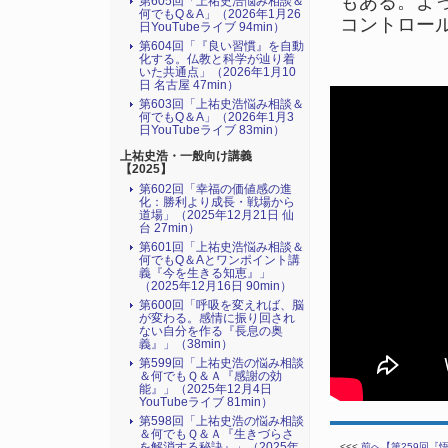
もある。よ
第605回「上祐史浩悩み相談＆
何でもQ＆A」（2026年1月26
コントロー
日YouTubeライブ 94min）
第604回「『良い習慣』を自動
化する。仏教と科学が辿り着
いた共通点」（2026年1月10
日 名古屋 47min）
第603回「上祐史浩悩み相談＆
何でもQ＆A」（2026年1月3
日YouTubeライブ 83min）
上祐史浩・一般向け講義
【2025】
第602回「幸福の価値感の進
化：勝利より成長・戦場から
道場」（2025年12月21日 仙
台 27min）
第601回「上祐史浩悩み相談＆
何でもQ＆Aとワンポイント講
義『今を生きる知恵』」
（2025年12月16日 90min）
第600回「呼吸を変えれば、脳
が変わる。感情に振り回され
ない自分を作る『長息の奥
義』」（38min）
第599回「上祐史浩の悩み相談
＆何でもＱ＆Ａ『感謝の効
能』」（2025年12月4日
YouTubeライブ 81min）
第598回「上祐史浩の悩み相談
＆何でもＱ＆Ａ『生きづらさ
を解消する秘訣』​」（2025年
<<<
前へ【第259回『悟