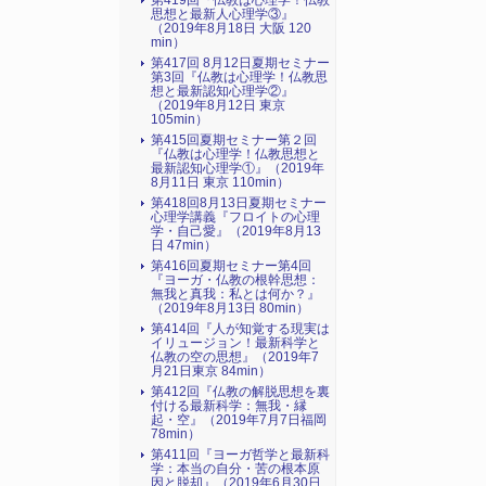
第419回『仏教は心理学！仏教
思想と最新人心理学③』
（2019年8月18日 大阪 120
min）
第417回 8月12日夏期セミナー
第3回『仏教は心理学！仏教思
想と最新認知心理学②』
（2019年8月12日 東京
105min）
第415回夏期セミナー第２回
『仏教は心理学！仏教思想と
最新認知心理学①』（2019年
8月11日 東京 110min）
第418回8月13日夏期セミナー
心理学講義『フロイトの心理
学・自己愛』（2019年8月13
日 47min）
第416回夏期セミナー第4回
『ヨーガ・仏教の根幹思想：
無我と真我：私とは何か？』
（2019年8月13日 80min）
第414回『人が知覚する現実は
イリュージョン！最新科学と
仏教の空の思想』（2019年7
月21日東京 84min）
第412回『仏教の解脱思想を裏
付ける最新科学：無我・縁
起・空』（2019年7月7日福岡
78min）
第411回『ヨーガ哲学と最新科
学：本当の自分・苦の根本原
因と脱却』（2019年6月30日