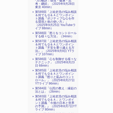
つの秘訣：環境・健康・思
考・継続」（2025年9月28日
東京 40min）
第589回「上祐史浩の悩み相談
＆何でもＱ＆Ａとワンポイン
ト講義『ポジティブな心を作
る環境と体の使い方』​」
（2025年9月25日 YouTubeラ
イブ 88min）
第588回「怒りをコントロール
する様々な方法」（34min）
第587回「上祐史浩の悩み相談
＆何でもＱ＆Ａとワンポイン
ト講義『不安を乗り越える方
法』​」（2025年9月9日 YTラ
イブ 107min）
第586回「心を制御する様々な
テクニック」（2025年8月23
日 68min）
第585回「上祐史浩の悩み相談
＆何でもＱ＆Ａとワンポイン
ト講義『怒りと妬みのコント
ロール』​」（2025年8月27日
YTライブ 96min）
第584回「仏陀の教え：縁起の
法とは」（26min）
第583回『上祐史浩の悩み相談
＆何でもＱ＆Ａ」とワンポイ
ント講義「今後の日本と世界
の予測」』（2025年8月7日YT
ライブ 80min）