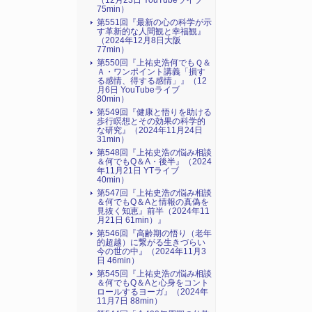
（12月23日 YouTubeライブ
75min）
第551回『最新の心の科学が示
す革新的な人間観と幸福観』
（2024年12月8日大阪
77min）
第550回『上祐史浩何でもＱ＆
Ａ・ワンポイント講義「損す
る感情、得する感情」』（12
月6日 YouTubeライブ
80min）
第549回『健康と悟りを助ける
歩行瞑想とその効果の科学的
な研究』（2024年11月24日
31min）
第548回『上祐史浩の悩み相談
＆何でもQ＆A・後半』（2024
年11月21日 YTライブ
40min）
第547回『上祐史浩の悩み相談
＆何でもQ＆Aと情報の真偽を
見抜く知恵』前半（2024年11
月21日 61min）』
第546回『高齢期の悟り（老年
的超越）に繋がる生きづらい
今の世の中』（2024年11月3
日 46min）
第545回『上祐史浩の悩み相談
＆何でもQ＆Aと心身をコント
ロールするヨーガ』（2024年
11月7日 88min）