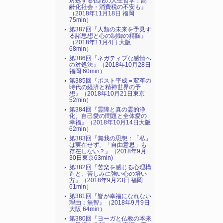
対処する仏陀の人生哲学：高
齢化社会・消費税の不安も』
（2018年11月18日 福岡
75min）
第387回『人類の未来を予見す
る諸思想と心の制御の精髄』
（2018年11月4日 大阪
68min）
第386回『ネガティブな感情へ
の対処法』（2018年10月28日
福岡 60min）
第385回『ポスト平成＝変革の
時代の経済と精神世界の予
想』（2018年10月21日東京
52min）
第384回『霊障と真の霊的浄
化、自己愛の問題と全体愛の
幸福』（2018年10月14日大阪
62min）
第383回『無我の思想：「私」
は実在せず、「自由意思」も
存在しない？』（2018年9月
30日東京63min)
第382回『苦楽を感じる心理構
造と、苦しみに強い心の培い
方』（2018年9月23日 福岡
61min）
第381回『皆が幸福になれない
理由：無智』（2018年9月9日
大阪 64min）
第380回『ヨーガと仏教の本来