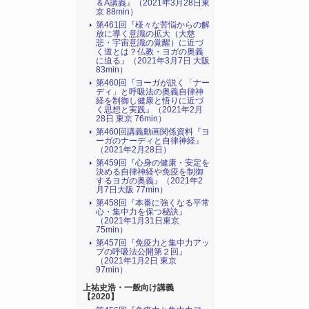
＆A講義』（2021年3月28日東
京 88min）
第461回『様々な苦悩からの解
放に導く意識の拡大（大慈
悲・宇宙意識の覚醒）に近づ
く道とは？仏教・ヨガの奥義
に迫る』（2021年3月7日 大阪
83min）
第460回『ヨーガが説く「ナー
ディ」と呼吸法の奥義自律神
経を制御し健康と悟りに近づ
く思想と実践』（2021年2月
28日 東京 76min）
第460回講義動画関係資料『ヨ
ーガのナーディと自律神経』
（2021年2月28日）
第459回『心身の健康・安定を
決める自律神経や免疫を制御
するヨガの奥義』（2021年2
月7日大阪 77min）
第458回『本番に強くなる平常
心・集中力を保つ秘訣』
（2021年1月31日東京
75min）
第457回『免疫力と集中力アッ
プの呼吸法公開第２回』
（2021年1月2日 東京
97min）
上祐史浩・一般向け講義
【2020】