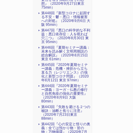
想』（2020年9月27日東京
75min）
第448回『新型コロナに起因す
る不安・鬱・悪口・情報被害
への対処』（2020年9月6日 大
阪 95min）
第447回『悪口の科学的な不利
益：悪口依存症：人を呪わば
穴二つ』（2020年8月30日 東
京 95min）
第446回『夏期セミナー講義：
未来を読み解く文明周期説の
総合解説』（2020年8月15日
東京 61min）
第445回『2020年夏期セミナ
ー講義：危機・挫折から立ち
直る力（レジリエンス）の強
化と新型コロナ問題』（2020
年8月12日 東京 97min）
第444回『2020年夏期セミナ
ー講義：ヨーガ・仏教の修行
と自然免疫の強化の重要性』
（2020年8月9日 大阪
80min）
第443回『失敗を避ける２つの
秘訣：油断と焦りに注意』
（2020年7月23日東京
88min）
第442回『心の安定と悟りの奥
義：全ては預かり物・皆の
物：万物循環』（2020年7月