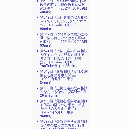
第544回「今400年周期の仏教
改革の時：大衆が悟る新仏教
の誕生？」（2024年10月19日
40min）
第543回『上祐史浩の悩み相談
＆何でもQAと不安をなくすコ
ツ』（2024年10月23日
90min)
第542回「今始まる大衆がこの
世で悟る新しい仏教と心理学
の時代！」（2024年10月13日
93min）
第541回『上祐史浩の悩み相談
＆何でもＱＡと怒りが静まる
考え方・行動の仕方・呼吸
法』（2024年10月10日
YouTubeライブ 86min）
第540回『最新脳科学が説く感
情と心身の健康と関係』
（2024年5月2日 東京
84min）
第539回『上祐史浩の悩み相談
＆なんでもQA』（2024年9月
26日 85min）
第538回『最新心理学が裏付け
る仏教の悟りの思想と、始ま
る悟りの大衆化（後半）』
（2024年5月1日 東京
96min）
第537回『最新心理学が裏付け
る仏教の悟りの思想と、始ま