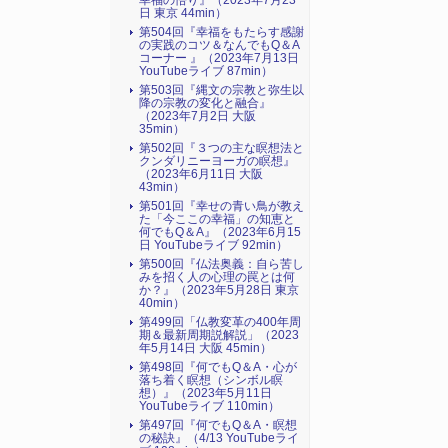
幸福の悟り』（2023年7月23
日 東京 44min）
第504回『幸福をもたらす感謝
の実践のコツ＆なんでもQ＆A
コーナー 』（2023年7月13日
YouTubeライブ 87min）
第503回『縄文の宗教と弥生以
降の宗教の変化と融合』
（2023年7月2日 大阪
35min）
第502回『３つの主な瞑想法と
クンダリニーヨーガの瞑想』
（2023年6月11日 大阪
43min）
第501回『幸せの青い鳥が教え
た「今ここの幸福」の知恵と
何でもQ＆A』（2023年6月15
日 YouTubeライブ 92min）
第500回『仏法奥義：自ら苦し
みを招く人の心理の罠とは何
か？』（2023年5月28日 東京
40min）
第499回「仏教変革の400年周
期＆最新周期説解説」（2023
年5月14日 大阪 45min）
第498回『何でもQ＆A・心が
落ち着く瞑想（シンボル瞑
想）』（2023年5月11日
YouTubeライブ 110min）
第497回『何でもQ＆A・瞑想
の秘訣』（4/13 YouTubeライ