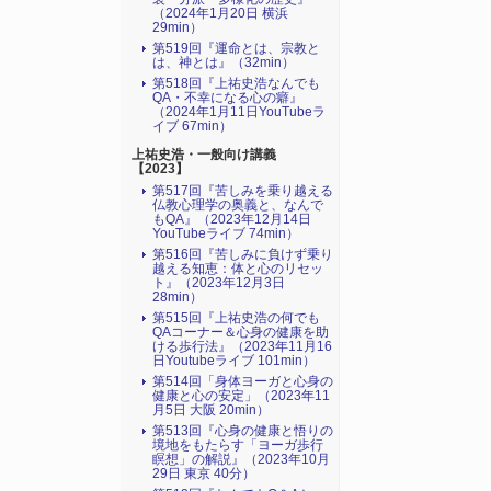
（2024年1月20日 横浜
29min）
第519回『運命とは、宗教と
は、神とは』（32min）
第518回『上祐史浩なんでも
QA・不幸になる心の癖』
（2024年1月11日YouTubeラ
イブ 67min）
上祐史浩・一般向け講義
【2023】
第517回『苦しみを乗り越える
仏教心理学の奥義と、なんで
もQA』（2023年12月14日
YouTubeライブ 74min）
第516回『苦しみに負けず乗り
越える知恵：体と心のリセッ
ト』（2023年12月3日
28min）
第515回『上祐史浩の何でも
QAコーナー＆心身の健康を助
ける歩行法』（2023年11月16
日Youtubeライブ 101min）
第514回「身体ヨーガと心身の
健康と心の安定」（2023年11
月5日 大阪 20min）
第513回『心身の健康と悟りの
境地をもたらす「ヨーガ歩行
瞑想」の解説』（2023年10月
29日 東京 40分）