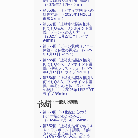
悟りの奥義を科学的に解説』
（2025年2月2日 60min）
第558回「ネガティブ感情への
対処方法」（2025年1月26日
東京 17min）
第557回『上祐史浩悩み相談、
何でもQ＆A、ワンポイント講
義「ゾーンへの入り方」』
（2025年1月27日YTライブ
94min）
第556回『ゾーン状態（フロー
体験）と仏教の禅定』（2025
年1月11日 74min）
第555回『上祐史浩悩み相談・
何でもQ＆A、ワンポイント講
義「神様って何？」』（2025
年1月16日YTライブ 93min）
第554回『上祐史浩悩み相談＆
何でもQ＆A」ワンポイント講
義「年初に心と体に良いこと
の秘訣」』（2025年1月3日YT
ライブ 89min）
上祐史浩・一般向け講義
【2024】
第553回『21世紀は心の時
代：幸福は心が決める』
（2024年12月14日 65min）
第552回『上祐史浩何でもＱ＆
Ａ・ワンポイント講義「前向
きな心を作る年末のコツ」』