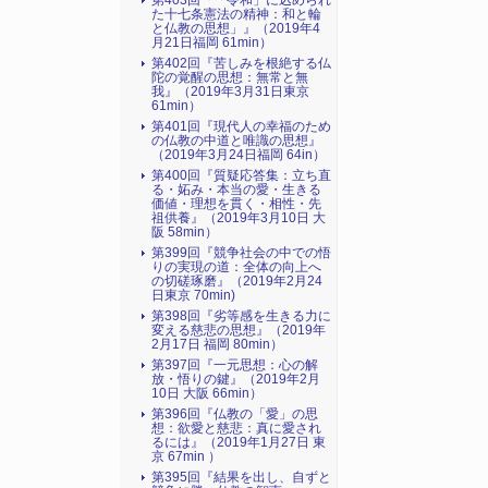
第403回『「令和」に込められ
た十七条憲法の精神：和と輪
と仏教の思想」』（2019年4
月21日福岡 61min）
第402回『苦しみを根絶する仏
陀の覚醒の思想：無常と無
我』（2019年3月31日東京
61min）
第401回『現代人の幸福のため
の仏教の中道と唯識の思想』
（2019年3月24日福岡 64in）
第400回『質疑応答集：立ち直
る・妬み・本当の愛・生きる
価値・理想を貫く・相性・先
祖供養』（2019年3月10日 大
阪 58min）
第399回『競争社会の中での悟
りの実現の道：全体の向上へ
の切磋琢磨』（2019年2月24
日東京 70min)
第398回『劣等感を生きる力に
変える慈悲の思想』（2019年
2月17日 福岡 80min）
第397回『一元思想：心の解
放・悟りの鍵』（2019年2月
10日 大阪 66min）
第396回『仏教の「愛」の思
想：欲愛と慈悲：真に愛され
るには』（2019年1月27日 東
京 67min ）
第395回『結果を出し、自ずと