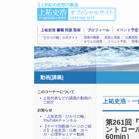
上祐史浩 書籍 対談 取材
プロフィール
イベント予定
「ひかりの輪」公式サイト
団体の概要
思想と実践
仏教思想
オウムの清算
イベント予定
指導
動画[講義]
このコーナーについて
上祐代表などの講義の動画の
上祐史浩・一般
ご紹介
お知らせ
「上祐史浩・ひかりの輪」
YouTubeチャンネル
第261
【テーマ別動画ページのご紹
ントロール
介】上祐史浩：仏教・ヨー
ガ・心理学セミナー動画
60min）