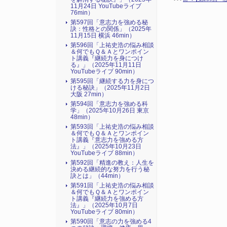
11月24日 YouTubeライブ
76min）
第597回「意志力を強める秘
訣：性格との関係」（2025年
11月15日 横浜 46min）
第596回「上祐史浩の悩み相談
＆何でもＱ＆Ａとワンポイン
ト講義『継続力を身につけ
る』​」（2025年11月11日
YouTubeライブ 90min）
第595回「継続する力を身につ
ける秘訣」（2025年11月2日
大阪 27min）
第594回「意志力を強める科
学」（2025年10月26日 東京
48min）
第593回「上祐史浩の悩み相談
＆何でもＱ＆Ａとワンポイン
ト講義『意志力を強める方
法』​」（2025年10月23日
YouTubeライブ 88min）
第592回「精進の教え：人生を
決める継続的な努力を行う秘
訣とは」（44min）
第591回「上祐史浩の悩み相談
＆何でもＱ＆Ａとワンポイン
ト講義『継続力を強める方
法』​」（2025年10月7日
YouTubeライブ 80min）
第590回「意志の力を強める4