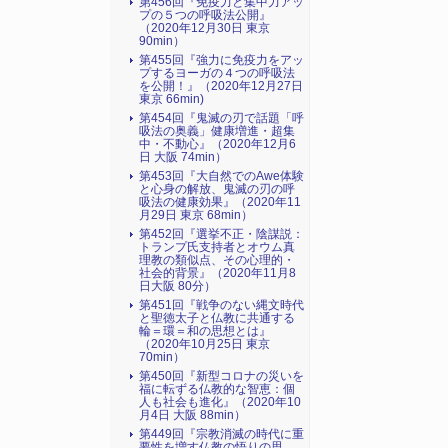
第456回『免疫力と集中力アッ
プの５つの呼吸法公開』
（2020年12月30日 東京
90min）
第455回『強力に免疫力をアッ
プするヨーガの４つの呼吸法
を公開！』（2020年12月27日
東京 66min)
第454回『鬼滅の刃で話題「呼
吸法の奥義」健康増進・超集
中・不動心』（2020年12月6
日 大阪 74min）
第453回『大自然でのAwe体験
と心身の解放、鬼滅の刃の呼
吸法の健康効果』（2020年11
月29日 東京 68min）
第452回『選挙不正・陰謀説：
トランプ氏支持者とオウム真
理教の類似点、その心理的・
社会的背景』（2020年11月8
日大阪 80分）
第451回『戦争のない縄文時代
と聖徳太子と仏教に共通する
輪＝環＝和の思想とは』
（2020年10月25日 東京
70min）
第450回『新型コロナの災いを
福に転ずる仏教的な智恵：個
人も社会も進化』（2020年10
月4日 大阪 88min）
第449回『宗教消滅の時代に重
要性を増す仏教の悟りの思