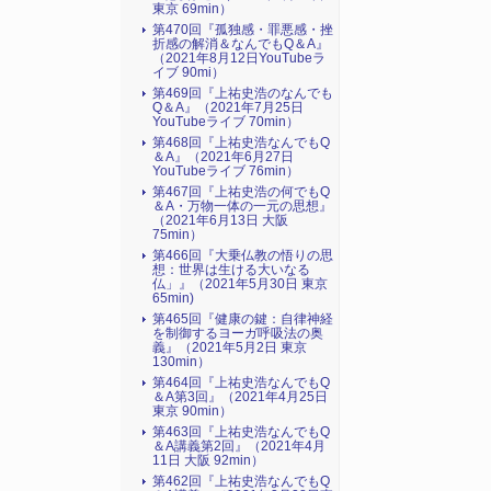
東京 69min）
第470回『孤独感・罪悪感・挫
折感の解消＆なんでもQ＆A』
（2021年8月12日YouTubeラ
イブ 90mi）
第469回『上祐史浩のなんでも
Q＆A』（2021年7月25日
YouTubeライブ 70min）
第468回『上祐史浩なんでもQ
＆A』（2021年6月27日
YouTubeライブ 76min）
第467回『上祐史浩の何でもQ
＆A・万物一体の一元の思想』
（2021年6月13日 大阪
75min）
第466回『大乗仏教の悟りの思
想：世界は生ける大いなる
仏」』（2021年5月30日 東京
65min)
第465回『健康の鍵：自律神経
を制御するヨーガ呼吸法の奥
義』（2021年5月2日 東京
130min）
第464回『上祐史浩なんでもQ
＆A第3回』（2021年4月25日
東京 90min）
第463回『上祐史浩なんでもQ
＆A講義第2回』（2021年4月
11日 大阪 92min）
第462回『上祐史浩なんでもQ