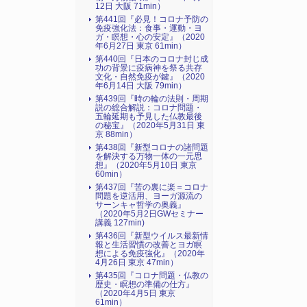
12日 大阪 71min）
第441回『必見！コロナ予防の
免疫強化法：食事・運動・ヨ
ガ・瞑想・心の安定』（2020
年6月27日 東京 61min）
第440回『日本のコロナ封じ成
功の背景に疫病神を祭る共存
文化・自然免疫が鍵』（2020
年6月14日 大阪 79min）
第439回『時の輪の法則・周期
説の総合解説：コロナ問題・
五輪延期も予見した仏教最後
の秘宝』（2020年5月31日 東
京 88min）
第438回『新型コロナの諸問題
を解決する万物一体の一元思
想』（2020年5月10日 東京
60min）
第437回『苦の裏に楽＝コロナ
問題を逆活用、ヨーガ源流の
サーンキャ哲学の奥義』
（2020年5月2日GWセミナー
講義 127min)
第436回『新型ウイルス最新情
報と生活習慣の改善とヨガ瞑
想による免疫強化』（2020年
4月26日 東京 47min）
第435回『コロナ問題・仏教の
歴史・瞑想の準備の仕方』
（2020年4月5日 東京
61min）