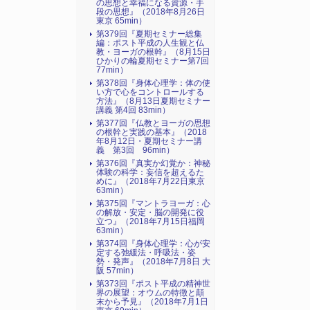
の思想と幸福になる資源・手
段の思想』（2018年8月26日
東京 65min）
第379回『夏期セミナー総集
編：ポスト平成の人生観と仏
教・ヨーガの根幹』（8月15日
ひかりの輪夏期セミナー第7回
77min）
第378回『身体心理学：体の使
い方で心をコントロールする
方法』（8月13日夏期セミナー
講義 第4回 83min）
第377回『仏教とヨーガの思想
の根幹と実践の基本』（2018
年8月12日・夏期セミナー講
義 第3回 96min）
第376回『真実か幻覚か：神秘
体験の科学：妄信を超えるた
めに』（2018年7月22日東京
63min）
第375回『マントラヨーガ：心
の解放・安定・脳の開発に役
立つ』（2018年7月15日福岡
63min）
第374回『身体心理学：心が安
定する弛緩法・呼吸法・姿
勢・発声』（2018年7月8日 大
阪 57min）
第373回『ポスト平成の精神世
界の展望：オウムの特徴と顛
末から予見』（2018年7月1日