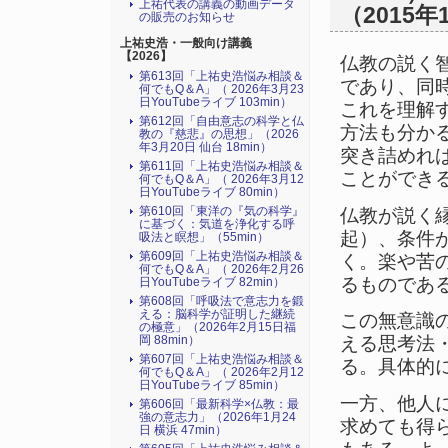
上祐代表の講義の動画データ
（2015年
の販売のお知らせ
上祐史浩・一般向け講義
【2026】
仏教の説く
第613回「上祐史浩悩み相談＆
であり、同
何でもQ＆A」（ 2026年3月23
日YouTubeライブ 103min）
これを理解
第612回「自由意志の科学と仏
方法も分か
教の『慈悲』の思想」（2026
年3月20日 仙台 18min）
突き詰めれ
第611回「上祐史浩悩み相談＆
ことができ
何でもQ＆A」（ 2026年3月12
日YouTubeライブ 80min）
第610回「東洋の『気の科学』
仏教が説く
に基づく：気道を浄化する呼
起）、条件
吸法と瞑想」（55min）
第609回「上祐史浩悩み相談＆
く。楽や苦
何でもQ＆A」（ 2026年2月26
るものであ
日YouTubeライブ 82min）
第608回「呼吸法で意志力を鍛
える：脳科学が証明した継続
この無意識
の極意」（2026年2月15日福
岡 88min）
える思考法
第607回「上祐史浩悩み相談＆
る。具体的
何でもQ＆A」（ 2026年2月12
日YouTubeライブ 85min）
一方、他人
第606回「最新科学×仏教：最
強の意志力」（2026年1月24
求めても得
日 横浜 47min）