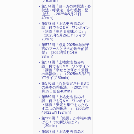
ブ 91min）
第574回「ヨーガの体操法・姿
勢法・呼吸法・歩行瞑想・登
山法」（2025年5月21日
40min）
第573回『上祐史浩 悩み相
談・何でもQ＆A・ワンポイン
ト講義「生きる意味とは」』
（2025年5月26日YTライブ
70min）
第572回「必見:2025年破滅予
言のブームとその心理学的背
景」（2025年5月14日
33min）
第571回『上祐史浩 悩み相
談・何でもQ＆A・ワンポイン
ト講義「幸せとは何か？最新
の幸福学」』（2025年5月8日
YTライブ 80min）
第570回「心を安定させる3つ
の基本の呼吸法」（2025年4
月19日仙台40min）
第569回『上祐史浩 悩み相
談・何でもQ＆A・ワンポイン
ト講義「安定と集中をもたら
す二つの呼吸法」』（2025年
4月22日YT92min）
第568回『「錯覚」が幸福を妨
げる！その解決法は？』
（39min）
第567回『上祐史浩 悩み相