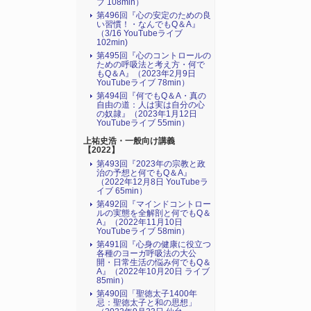
ブ 108min）
第496回『心の安定のための良
い習慣！・なんでもQ＆A』
（3/16 YouTubeライブ
102min)
第495回『心のコントロールの
ための呼吸法と考え方・何で
もQ＆A』（2023年2月9日
YouTubeライブ 78min）
第494回『何でもQ＆A・真の
自由の道：人は実は自分の心
の奴隷』（2023年1月12日
YouTubeライブ 55min）
上祐史浩・一般向け講義
【2022】
第493回『2023年の宗教と政
治の予想と何でもQ＆A』
（2022年12月8日 YouTubeラ
イブ 65min）
第492回『マインドコントロー
ルの実態を全解剖と何でもQ＆
A』（2022年11月10日
YouTubeライブ 58min）
第491回『心身の健康に役立つ
各種のヨーガ呼吸法の大公
開・日常生活の悩み何でもQ＆
A』（2022年10月20日 ライブ
85min）
第490回「聖徳太子1400年
忌：聖徳太子と和の思想」