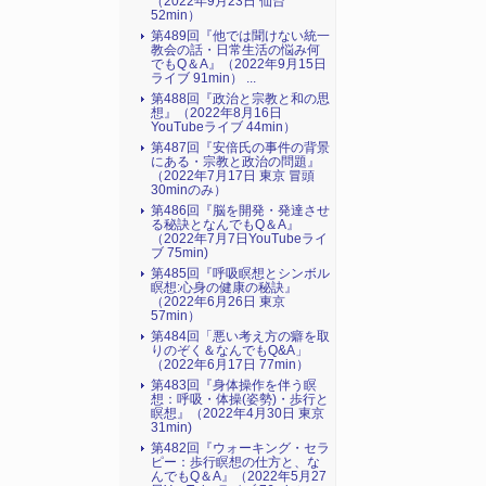
（2022年9月23日 仙台
52min）
第489回『他では聞けない統一
教会の話・日常生活の悩み何
でもQ＆A』（2022年9月15日
ライブ 91min） ...
第488回『政治と宗教と和の思
想』（2022年8月16日
YouTubeライブ 44min）
第487回『安倍氏の事件の背景
にある・宗教と政治の問題』
（2022年7月17日 東京 冒頭
30minのみ）
第486回『脳を開発・発達させ
る秘訣となんでもQ＆A』
（2022年7月7日YouTubeライ
ブ 75min)
第485回『呼吸瞑想とシンボル
瞑想:心身の健康の秘訣』
（2022年6月26日 東京
57min）
第484回「悪い考え方の癖を取
りのぞく＆なんでもQ&A」
（2022年6月17日 77min）
第483回『身体操作を伴う瞑
想：呼吸・体操(姿勢)・歩行と
瞑想』（2022年4月30日 東京
31min)
第482回『ウォーキング・セラ
ピー：歩行瞑想の仕方と、な
んでもQ＆A』（2022年5月27