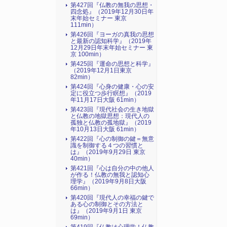
第427回『仏教の無我の思想・
四念処』（2019年12月30日年
末年始セミナー 東京
111min）
第426回『ヨーガの真我の思想
と最新の認知科学』（2019年
12月29日年末年始セミナー 東
京 100min）
第425回『運命の思想と科学』
（2019年12月1日東京
82min）
第424回『心身の健康・心の安
定に役立つ歩行瞑想』（2019
年11月17日大阪 61min）
第423回『現代社会の生き地獄
と仏教の地獄思想：現代人の
孤独と仏教の孤地獄』（2019
年10月13日大阪 61min）
第422回『心の制御の鍵＝無意
識を制御する４つの習慣と
は』（2019年9月29日 東京
40min）
第421回『心は自分の中の他人
が作る！仏教の無我と認知心
理学』（2019年9月8日大阪
66min）
第420回『現代人の幸福の鍵で
ある心の制御とその方法と
は』（2019年9月1日 東京
69min）