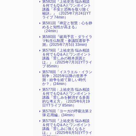
第582回『上祐史浩 悩み相談
＆何でもQ＆Aとワンポイント
講義「不安と恐怖を取り除く
秘訣」』（2025年7月24日YT
ライブ 74min）
第581回『禅定と智慧：心を静
めると知性が高まる』
（24min）
第580回『破局予言・ダライラ
マ転生仏制度・参議院選挙予
測』(2025年7月5日 33min)
第579回『上祐史浩 悩み相談
＆何でもQ＆Aとワンポイント
講義「苦しみの根本原因と
は」』（2025年7月3日YTライ
ブ 85min）
第578回「イスラエル・イラン
戦争：2025年以降の世界予
測：紛争を経て新しい時代
か？」(24min）
第577回：上祐史浩 悩み相談
＆何でもQ＆Aとワンポイント
講義「苦しみを解消する多面
的な考え方」（2025年6月19
日YTライブ 85min）
第576回「ヨーガの呼吸法第２
弾 応用編」(34min）
第575回『上祐史浩 悩み相談
＆何でもQ＆Aとワンポイント
講義「苦しみに強くなると
は」』（2025年6月5日YTライ