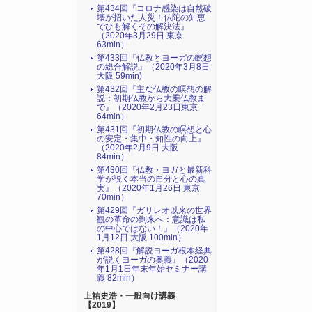
第434回『コロナ感染は自然破
壊が招いた人災！仏陀の知恵
でひも解くその解決法』
（2020年3月29日 東京
63min）
第433回『仏教とヨーガの瞑想
の総合解説』（2020年3月8日
大阪 59min)
第432回『主な仏教の瞑想の解
説：初期仏教から大乗仏教ま
で』（2020年2月23日東京
64min）
第431回『初期仏教の瞑想と心
の安定・集中・知性の向上』
（2020年2月9日 大阪
84min）
第430回『仏教・ヨガと最新科
学が説く本当の自分と心の真
実』（2020年1月26日 東京
70min）
第429回『ガリレオ以来の世界
観の革命の到来へ：意識は私
の中心ではない！』（2020年
1月12日 大阪 100min）
第428回『解説ヨーガ根本経典
が説くヨーガの奥義』（2020
年1月1日年末年始セミナー講
義 82min）
上祐史浩・一般向け講義
【2019】