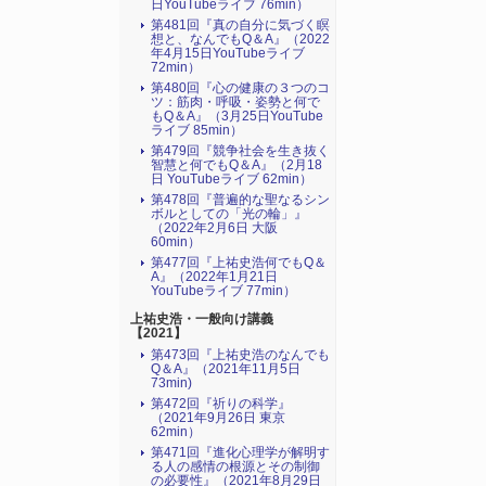
日YouTubeライブ 76min）
第481回『真の自分に気づく瞑
想と、なんでもQ＆A』（2022
年4月15日YouTubeライブ
72min）
第480回『心の健康の３つのコ
ツ：筋肉・呼吸・姿勢と何で
もQ＆A』（3月25日YouTube
ライブ 85min）
第479回『競争社会を生き抜く
智慧と何でもQ＆A』（2月18
日 YouTubeライブ 62min）
第478回『普遍的な聖なるシン
ボルとしての「光の輪」』
（2022年2月6日 大阪
60min）
第477回『上祐史浩何でもQ＆
A』（2022年1月21日
YouTubeライブ 77min）
上祐史浩・一般向け講義
【2021】
第473回『上祐史浩のなんでも
Q＆A』（2021年11月5日
73min)
第472回『祈りの科学』
（2021年9月26日 東京
62min）
第471回『進化心理学が解明す
る人の感情の根源とその制御
の必要性』（2021年8月29日