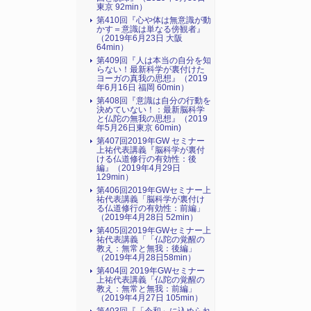
東京 92min）
第410回『心や体は無意識が動
かす＝意識は単なる傍観者』
（2019年6月23日 大阪
64min）
第409回『人は本当の自分を知
らない！最新科学が裏付けた
ヨーガの真我の思想』（2019
年6月16日 福岡 60min）
第408回『意識は自分の行動を
決めていない！：最新脳科学
と仏陀の無我の思想』（2019
年5月26日東京 60min)
第407回2019年GW セミナー
上祐代表講義『脳科学が裏付
ける仏道修行の有効性：後
編』（2019年4月29日
129min）
第406回2019年GWセミナー上
祐代表講義「脳科学が裏付け
る仏道修行の有効性：前編」
（2019年4月28日 52min）
第405回2019年GWセミナー上
祐代表講義「「仏陀の覚醒の
教え：無常と無我：後編」
（2019年4月28日58min）
第404回 2019年GWセミナー
上祐代表講義「仏陀の覚醒の
教え：無常と無我：前編」
（2019年4月27日 105min）