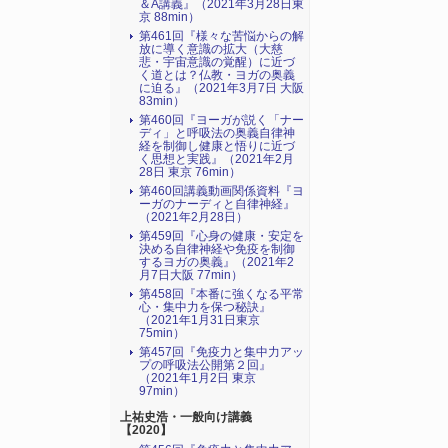
＆A講義』（2021年3月28日東
京 88min）
第461回『様々な苦悩からの解
放に導く意識の拡大（大慈
悲・宇宙意識の覚醒）に近づ
く道とは？仏教・ヨガの奥義
に迫る』（2021年3月7日 大阪
83min）
第460回『ヨーガが説く「ナー
ディ」と呼吸法の奥義自律神
経を制御し健康と悟りに近づ
く思想と実践』（2021年2月
28日 東京 76min）
第460回講義動画関係資料『ヨ
ーガのナーディと自律神経』
（2021年2月28日）
第459回『心身の健康・安定を
決める自律神経や免疫を制御
するヨガの奥義』（2021年2
月7日大阪 77min）
第458回『本番に強くなる平常
心・集中力を保つ秘訣』
（2021年1月31日東京
75min）
第457回『免疫力と集中力アッ
プの呼吸法公開第２回』
（2021年1月2日 東京
97min）
上祐史浩・一般向け講義
【2020】