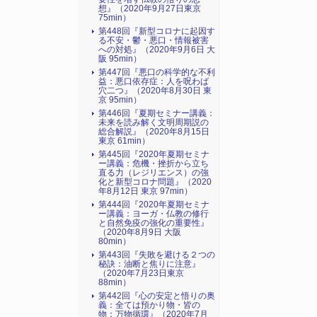
想』（2020年9月27日東京
75min）
第448回『新型コロナに起因す
る不安・鬱・悪口・情報被害
への対処』（2020年9月6日 大
阪 95min）
第447回『悪口の科学的な不利
益：悪口依存症：人を呪わば
穴二つ』（2020年8月30日 東
京 95min）
第446回『夏期セミナー講義：
未来を読み解く文明周期説の
総合解説』（2020年8月15日
東京 61min）
第445回『2020年夏期セミナ
ー講義：危機・挫折から立ち
直る力（レジリエンス）の強
化と新型コロナ問題』（2020
年8月12日 東京 97min）
第444回『2020年夏期セミナ
ー講義：ヨーガ・仏教の修行
と自然免疫の強化の重要性』
（2020年8月9日 大阪
80min）
第443回『失敗を避ける２つの
秘訣：油断と焦りに注意』
（2020年7月23日東京
88min）
第442回『心の安定と悟りの奥
義：全ては預かり物・皆の
物：万物循環』（2020年7月