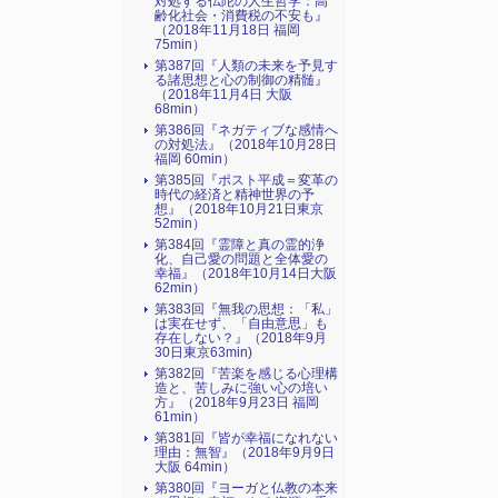
対処する仏陀の人生哲学：高
齢化社会・消費税の不安も』
（2018年11月18日 福岡
75min）
第387回『人類の未来を予見す
る諸思想と心の制御の精髄』
（2018年11月4日 大阪
68min）
第386回『ネガティブな感情へ
の対処法』（2018年10月28日
福岡 60min）
第385回『ポスト平成＝変革の
時代の経済と精神世界の予
想』（2018年10月21日東京
52min）
第384回『霊障と真の霊的浄
化、自己愛の問題と全体愛の
幸福』（2018年10月14日大阪
62min）
第383回『無我の思想：「私」
は実在せず、「自由意思」も
存在しない？』（2018年9月
30日東京63min)
第382回『苦楽を感じる心理構
造と、苦しみに強い心の培い
方』（2018年9月23日 福岡
61min）
第381回『皆が幸福になれない
理由：無智』（2018年9月9日
大阪 64min）
第380回『ヨーガと仏教の本来