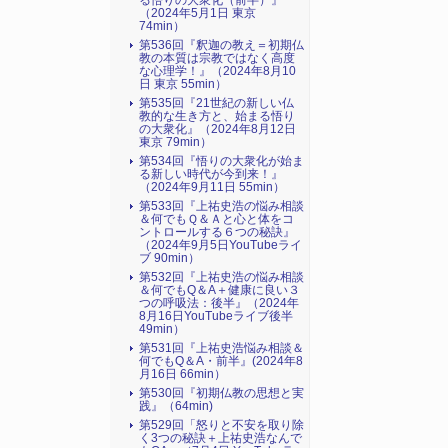
る悟りの大衆化（前半）』
（2024年5月1日 東京
74min）
第536回『釈迦の教え＝初期仏
教の本質は宗教ではなく高度
な心理学！』（2024年8月10
日 東京 55min）
第535回『21世紀の新しい仏
教的な生き方と、始まる悟り
の大衆化』（2024年8月12日
東京 79min）
第534回『悟りの大衆化が始ま
る新しい時代が今到来！』
（2024年9月11日 55min）
第533回『上祐史浩の悩み相談
＆何でもＱ＆Ａと心と体をコ
ントロールする６つの秘訣』
（2024年9月5日YouTubeライ
ブ 90min）
第532回『上祐史浩の悩み相談
＆何でもQ＆A＋健康に良い３
つの呼吸法：後半』（2024年
8月16日YouTubeライブ後半
49min）
第531回『上祐史浩悩み相談＆
何でもQ＆A・前半』(2024年8
月16日 66min）
第530回『初期仏教の思想と実
践』（64min)
第529回「怒りと不安を取り除
く3つの秘訣＋上祐史浩なんで