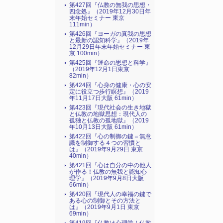
第427回『仏教の無我の思想・
四念処』（2019年12月30日年
末年始セミナー 東京
111min）
第426回『ヨーガの真我の思想
と最新の認知科学』（2019年
12月29日年末年始セミナー 東
京 100min）
第425回『運命の思想と科学』
（2019年12月1日東京
82min）
第424回『心身の健康・心の安
定に役立つ歩行瞑想』（2019
年11月17日大阪 61min）
第423回『現代社会の生き地獄
と仏教の地獄思想：現代人の
孤独と仏教の孤地獄』（2019
年10月13日大阪 61min）
第422回『心の制御の鍵＝無意
識を制御する４つの習慣と
は』（2019年9月29日 東京
40min）
第421回『心は自分の中の他人
が作る！仏教の無我と認知心
理学』（2019年9月8日大阪
66min）
第420回『現代人の幸福の鍵で
ある心の制御とその方法と
は』（2019年9月1日 東京
69min）