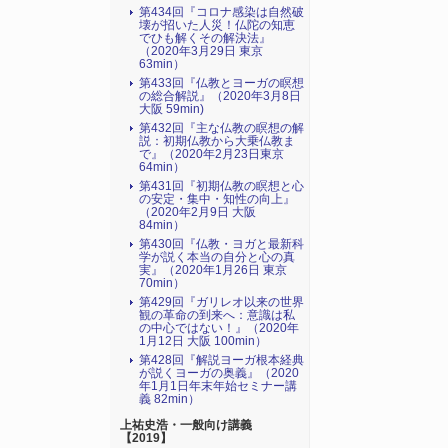
第434回『コロナ感染は自然破
壊が招いた人災！仏陀の知恵
でひも解くその解決法』
（2020年3月29日 東京
63min）
第433回『仏教とヨーガの瞑想
の総合解説』（2020年3月8日
大阪 59min)
第432回『主な仏教の瞑想の解
説：初期仏教から大乗仏教ま
で』（2020年2月23日東京
64min）
第431回『初期仏教の瞑想と心
の安定・集中・知性の向上』
（2020年2月9日 大阪
84min）
第430回『仏教・ヨガと最新科
学が説く本当の自分と心の真
実』（2020年1月26日 東京
70min）
第429回『ガリレオ以来の世界
観の革命の到来へ：意識は私
の中心ではない！』（2020年
1月12日 大阪 100min）
第428回『解説ヨーガ根本経典
が説くヨーガの奥義』（2020
年1月1日年末年始セミナー講
義 82min）
上祐史浩・一般向け講義
【2019】