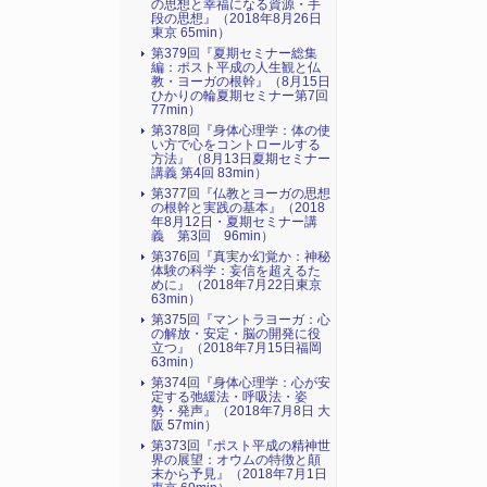
の思想と幸福になる資源・手
段の思想』（2018年8月26日
東京 65min）
第379回『夏期セミナー総集
編：ポスト平成の人生観と仏
教・ヨーガの根幹』（8月15日
ひかりの輪夏期セミナー第7回
77min）
第378回『身体心理学：体の使
い方で心をコントロールする
方法』（8月13日夏期セミナー
講義 第4回 83min）
第377回『仏教とヨーガの思想
の根幹と実践の基本』（2018
年8月12日・夏期セミナー講
義 第3回 96min）
第376回『真実か幻覚か：神秘
体験の科学：妄信を超えるた
めに』（2018年7月22日東京
63min）
第375回『マントラヨーガ：心
の解放・安定・脳の開発に役
立つ』（2018年7月15日福岡
63min）
第374回『身体心理学：心が安
定する弛緩法・呼吸法・姿
勢・発声』（2018年7月8日 大
阪 57min）
第373回『ポスト平成の精神世
界の展望：オウムの特徴と顛
末から予見』（2018年7月1日