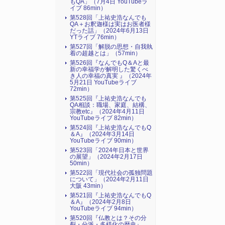
もQA」（7月4日 YouTubeラ
イブ 86min）
第528回「上祐史浩なんでも
QA＋お釈迦様は実はお医者様
だった話」（2024年6月13日
YTライブ 76min）
第527回「解脱の思想・自我執
着の超越とは」（57min）
第526回『なんでもQ＆Aと最
新の幸福学が解明した驚くべ
き人の幸福の真実 』（2024年
5月21日 YouTubeライブ
72min）
第525回『上祐史浩なんでも
QA相談：職場、家庭、結構、
宗教etc』（2024年4月11日
YouTubeライブ 82min）
第524回『上祐史浩なんでもQ
＆A』（2024年3月14日
YouTubeライブ 90min）
第523回「2024年日本と世界
の展望」（2024年2月17日
50min）
第522回「現代社会の孤独問題
について」（2024年2月11日
大阪 43min）
第521回『上祐史浩なんでもQ
＆A』（2024年2月8日
YouTubeライブ 94min）
第520回『仏教とは？その分
裂・分派・多様化の歴史』