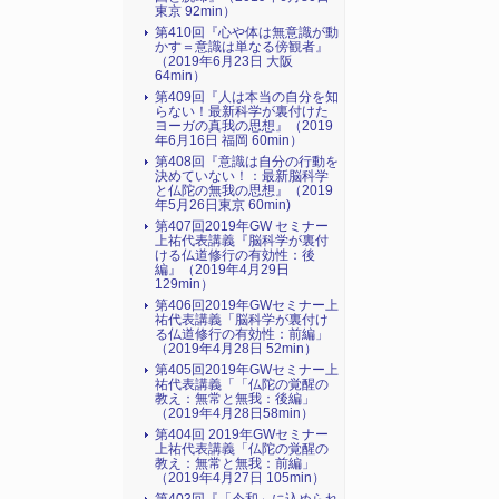
東京 92min）
第410回『心や体は無意識が動
かす＝意識は単なる傍観者』
（2019年6月23日 大阪
64min）
第409回『人は本当の自分を知
らない！最新科学が裏付けた
ヨーガの真我の思想』（2019
年6月16日 福岡 60min）
第408回『意識は自分の行動を
決めていない！：最新脳科学
と仏陀の無我の思想』（2019
年5月26日東京 60min)
第407回2019年GW セミナー
上祐代表講義『脳科学が裏付
ける仏道修行の有効性：後
編』（2019年4月29日
129min）
第406回2019年GWセミナー上
祐代表講義「脳科学が裏付け
る仏道修行の有効性：前編」
（2019年4月28日 52min）
第405回2019年GWセミナー上
祐代表講義「「仏陀の覚醒の
教え：無常と無我：後編」
（2019年4月28日58min）
第404回 2019年GWセミナー
上祐代表講義「仏陀の覚醒の
教え：無常と無我：前編」
（2019年4月27日 105min）