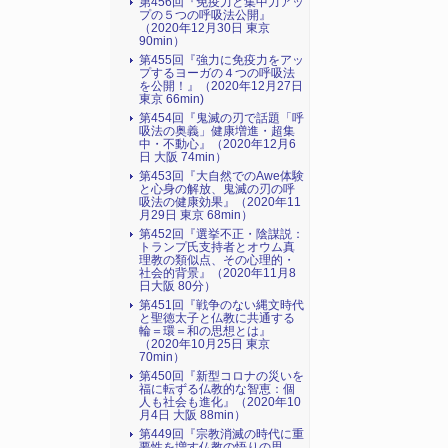
第456回『免疫力と集中力アッ
プの５つの呼吸法公開』
（2020年12月30日 東京
90min）
第455回『強力に免疫力をアッ
プするヨーガの４つの呼吸法
を公開！』（2020年12月27日
東京 66min)
第454回『鬼滅の刃で話題「呼
吸法の奥義」健康増進・超集
中・不動心』（2020年12月6
日 大阪 74min）
第453回『大自然でのAwe体験
と心身の解放、鬼滅の刃の呼
吸法の健康効果』（2020年11
月29日 東京 68min）
第452回『選挙不正・陰謀説：
トランプ氏支持者とオウム真
理教の類似点、その心理的・
社会的背景』（2020年11月8
日大阪 80分）
第451回『戦争のない縄文時代
と聖徳太子と仏教に共通する
輪＝環＝和の思想とは』
（2020年10月25日 東京
70min）
第450回『新型コロナの災いを
福に転ずる仏教的な智恵：個
人も社会も進化』（2020年10
月4日 大阪 88min）
第449回『宗教消滅の時代に重
要性を増す仏教の悟りの思