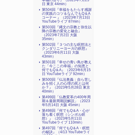
幸福の悟り』（2023年7月23
日 東京 44min）
第504回『幸福をもたらす感謝
の実践のコツ＆なんでもQ＆A
コーナー 』（2023年7月13日
YouTubeライブ 87min）
第503回『縄文の宗教と弥生以
降の宗教の変化と融合』
（2023年7月2日 大阪
35min）
第502回『３つの主な瞑想法と
クンダリニーヨーガの瞑想』
（2023年6月11日 大阪
43min）
第501回『幸せの青い鳥が教え
た「今ここの幸福」の知恵と
何でもQ＆A』（2023年6月15
日 YouTubeライブ 92min）
第500回『仏法奥義：自ら苦し
みを招く人の心理の罠とは何
か？』（2023年5月28日 東京
40min）
第499回「仏教変革の400年周
期＆最新周期説解説」（2023
年5月14日 大阪 45min）
第498回『何でもQ＆A・心が
落ち着く瞑想（シンボル瞑
想）』（2023年5月11日
YouTubeライブ 110min）
第497回『何でもQ＆A・瞑想
の秘訣』（4/13 YouTubeライ