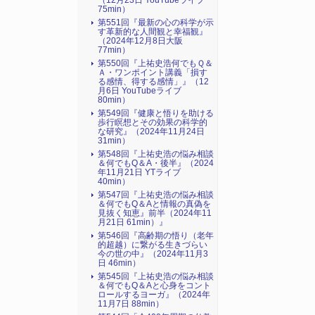
（12月23日 YouTubeライブ
75min）
第551回『最新の心の科学が示
す革新的な人間観と幸福観』
（2024年12月8日大阪
77min）
第550回『上祐史浩何でもＱ＆
Ａ・ワンポイント講義「損す
る感情、得する感情」』（12
月6日 YouTubeライブ
80min）
第549回『健康と悟りを助ける
歩行瞑想とその効果の科学的
な研究』（2024年11月24日
31min）
第548回『上祐史浩の悩み相談
＆何でもQ＆A・後半』（2024
年11月21日 YTライブ
40min）
第547回『上祐史浩の悩み相談
＆何でもQ＆Aと情報の真偽を
見抜く知恵』前半（2024年11
月21日 61min）』
第546回『高齢期の悟り（老年
的超越）に繋がる生きづらい
今の世の中』（2024年11月3
日 46min）
第545回『上祐史浩の悩み相談
＆何でもQ＆Aと心身をコント
ロールするヨーガ』（2024年
11月7日 88min）