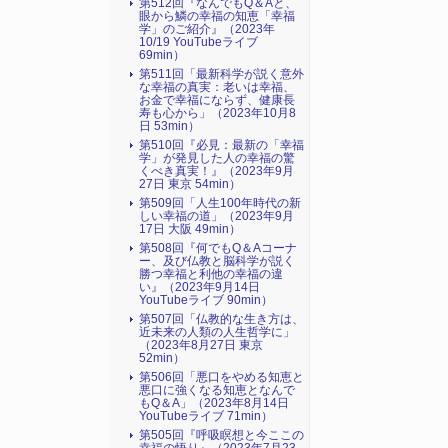
第512回『なんでもQ＆Aと、
眼から鱗の幸福の知恵「幸福
学」のご紹介』（2023年
10/19 YouTubeライブ
69min）
第511回「最新科学が説く意外
な幸福の真実：老いは幸福、
お金で幸福にならず、健康長
寿も心から」（2023年10月8
日 53min）
第510回『必見：最新の「幸福
学」が発見した人の幸福の驚
くべき真実！』（2023年9月
27日 東京 54min）
第509回「人生100年時代の新
しい幸福の道」（2023年9月
17日 大阪 49min）
第508回『何でもQ＆Aコーナ
ー、及び仏教と脳科学が説く
勝つ幸福と利他の幸福の違
い』（2023年9月14日
YouTubeライブ 90min）
第507回「仏教的な生き方は、
近未来の人類の人生哲学に」
（2023年8月27日 東京
52min）
第506回「悪口をやめる知恵と
悪口に強くなる知恵となんで
もQ＆A」（2023年8月14日
YouTubeライブ 71min）
第505回『呼吸瞑想と今ここの