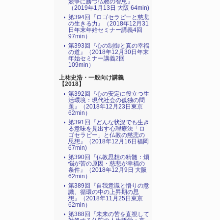
競争に勝つ仏教の智恵』
（2019年1月13日 大阪 64min)
第394回『ロゴセラピーと慈悲
の生きる力』（2018年12月31
日年末年始セミナー講義4回
97min）
第393回『心の制御と真の幸福
の道』（2018年12月30日年末
年始セミナー講義2回
109min）
上祐史浩・一般向け講義
【2018】
第392回『心の安定に役立つ生
活環境：現代社会の孤独の問
題』（2018年12月23日東京
62min）
第391回『どんな状況でも生き
る意味を見出す心理療法「ロ
ゴセラピー」と仏教の慈悲の
思想』（2018年12月16日福岡
67min)
第390回『仏教思想の精髄：煩
悩が苦の原因・慈悲が幸福の
条件』（2018年12月9日 大阪
62min）
第389回『自我意識と悟りの意
識、循環の中の上昇期の思
想』（2018年11月25日東京
62min）
第388回『未来の苦を直視して