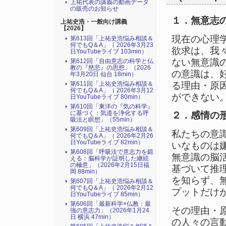
上祐代表の講義の動画データ
の販売のお知らせ
１．無意志
上祐史浩・一般向け講義
【2026】
現在の心理
第613回「上祐史浩悩み相談＆
何でもQ＆A」（ 2026年3月23
欲求は、我
日YouTubeライブ 103min）
ない無意識
第612回「自由意志の科学と仏
教の『慈悲』の思想」（2026
の意識は、
年3月20日 仙台 18min）
る理由・原
第611回「上祐史浩悩み相談＆
何でもQ＆A」（ 2026年3月12
ができない
日YouTubeライブ 80min）
第610回「東洋の『気の科学』
に基づく：気道を浄化する呼
２．感情の
吸法と瞑想」（55min）
第609回「上祐史浩悩み相談＆
私たちの意
何でもQ＆A」（ 2026年2月26
日YouTubeライブ 82min）
いなものは
第608回「呼吸法で意志力を鍛
無意識の脳
える：脳科学が証明した継続
の極意」（2026年2月15日福
基づいて推
岡 88min）
を知らず、
第607回「上祐史浩悩み相談＆
何でもQ＆A」（ 2026年2月12
プットだけ
日YouTubeライブ 85min）
第606回「最新科学×仏教：最
その理由・
強の意志力」（2026年1月24
日 横浜 47min）
の人々の言