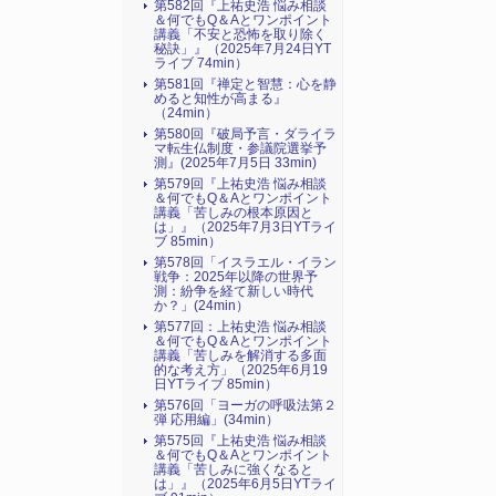
第582回『上祐史浩 悩み相談
＆何でもQ＆Aとワンポイント
講義「不安と恐怖を取り除く
秘訣」』（2025年7月24日YT
ライブ 74min）
第581回『禅定と智慧：心を静
めると知性が高まる』
（24min）
第580回『破局予言・ダライラ
マ転生仏制度・参議院選挙予
測』(2025年7月5日 33min)
第579回『上祐史浩 悩み相談
＆何でもQ＆Aとワンポイント
講義「苦しみの根本原因と
は」』（2025年7月3日YTライ
ブ 85min）
第578回「イスラエル・イラン
戦争：2025年以降の世界予
測：紛争を経て新しい時代
か？」(24min）
第577回：上祐史浩 悩み相談
＆何でもQ＆Aとワンポイント
講義「苦しみを解消する多面
的な考え方」（2025年6月19
日YTライブ 85min）
第576回「ヨーガの呼吸法第２
弾 応用編」(34min）
第575回『上祐史浩 悩み相談
＆何でもQ＆Aとワンポイント
講義「苦しみに強くなると
は」』（2025年6月5日YTライ