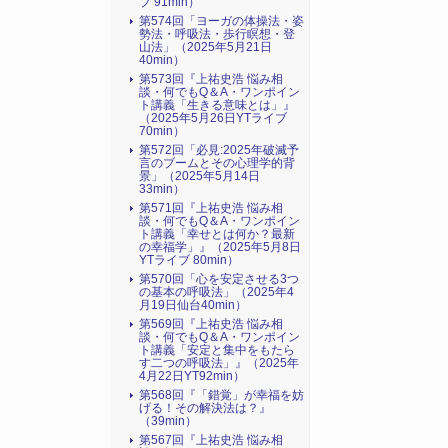
ブ 91min）
第574回「ヨーガの体操法・姿
勢法・呼吸法・歩行瞑想・登
山法」（2025年5月21日
40min）
第573回『上祐史浩 悩み相
談・何でもQ＆A・ワンポイン
ト講義「生きる意味とは」』
（2025年5月26日YTライブ
70min）
第572回「必見:2025年破滅予
言のブームとその心理学的背
景」（2025年5月14日
33min）
第571回『上祐史浩 悩み相
談・何でもQ＆A・ワンポイン
ト講義「幸せとは何か？最新
の幸福学」』（2025年5月8日
YTライブ 80min）
第570回「心を安定させる3つ
の基本の呼吸法」（2025年4
月19日仙台40min）
第569回『上祐史浩 悩み相
談・何でもQ＆A・ワンポイン
ト講義「安定と集中をもたら
す二つの呼吸法」』（2025年
4月22日YT92min）
第568回『「錯覚」が幸福を妨
げる！その解決法は？』
（39min）
第567回『上祐史浩 悩み相