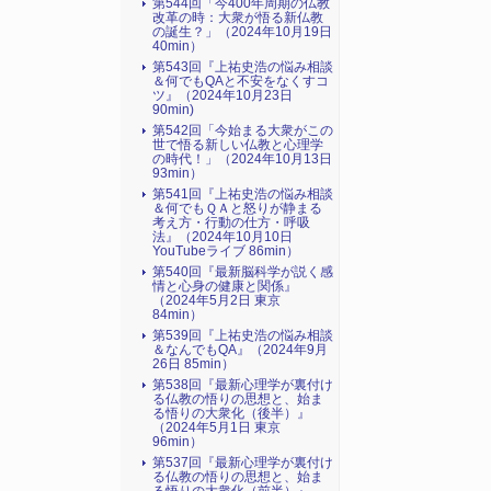
第544回「今400年周期の仏教
改革の時：大衆が悟る新仏教
の誕生？」（2024年10月19日
40min）
第543回『上祐史浩の悩み相談
＆何でもQAと不安をなくすコ
ツ』（2024年10月23日
90min)
第542回「今始まる大衆がこの
世で悟る新しい仏教と心理学
の時代！」（2024年10月13日
93min）
第541回『上祐史浩の悩み相談
＆何でもＱＡと怒りが静まる
考え方・行動の仕方・呼吸
法』（2024年10月10日
YouTubeライブ 86min）
第540回『最新脳科学が説く感
情と心身の健康と関係』
（2024年5月2日 東京
84min）
第539回『上祐史浩の悩み相談
＆なんでもQA』（2024年9月
26日 85min）
第538回『最新心理学が裏付け
る仏教の悟りの思想と、始ま
る悟りの大衆化（後半）』
（2024年5月1日 東京
96min）
第537回『最新心理学が裏付け
る仏教の悟りの思想と、始ま