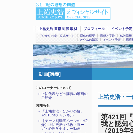
上祐史浩 書籍 対談 取材
プロフィール
イベント予定
「ひかりの輪」公式サイト
団体の概要
思想と実践
仏教思想
オウムの清算
イベント予定
指導
動画[講義]
このコーナーについて
上祐代表などの講義の動画の
上祐史浩・一
ご紹介
お知らせ
「上祐史浩・ひかりの輪」
YouTubeチャンネル
第421
【テーマ別動画ページのご紹
我と認知心
介】上祐史浩：仏教・ヨー
ガ・心理学セミナー動画
（2019年