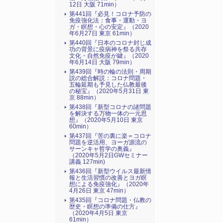
12日 大阪 71min）
第441回『必見！コロナ予防の
免疫強化法：食事・運動・ヨ
ガ・瞑想・心の安定』（2020
年6月27日 東京 61min）
第440回『日本のコロナ封じ成
功の背景に疫病神を祭る共存
文化・自然免疫が鍵』（2020
年6月14日 大阪 79min）
第439回『時の輪の法則・周期
説の総合解説：コロナ問題・
五輪延期も予見した仏教最後
の秘宝』（2020年5月31日 東
京 88min）
第438回『新型コロナの諸問題
を解決する万物一体の一元思
想』（2020年5月10日 東京
60min）
第437回『苦の裏に楽＝コロナ
問題を逆活用、ヨーガ源流の
サーンキャ哲学の奥義』
（2020年5月2日GWセミナー
講義 127min)
第436回『新型ウイルス最新情
報と生活習慣の改善とヨガ瞑
想による免疫強化』（2020年
4月26日 東京 47min）
第435回『コロナ問題・仏教の
歴史・瞑想の準備の仕方』
（2020年4月5日 東京
61min）