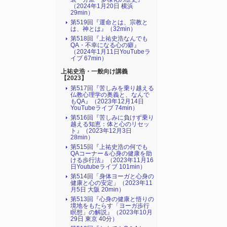
（2024年1月20日 横浜
29min）
第519回『運命とは、宗教と
は、神とは』（32min）
第518回『上祐史浩なんでも
QA・不幸になる心の癖』
（2024年1月11日YouTubeラ
イブ 67min）
上祐史浩・一般向け講義
【2023】
第517回『苦しみを乗り越える
仏教心理学の奥義と、なんで
もQA』（2023年12月14日
YouTubeライブ 74min）
第516回『苦しみに負けず乗り
越える知恵：体と心のリセッ
ト』（2023年12月3日
28min）
第515回『上祐史浩の何でも
QAコーナー＆心身の健康を助
ける歩行法』（2023年11月16
日Youtubeライブ 101min）
第514回「身体ヨーガと心身の
健康と心の安定」（2023年11
月5日 大阪 20min）
第513回『心身の健康と悟りの
境地をもたらす「ヨーガ歩行
瞑想」の解説』（2023年10月
29日 東京 40分）