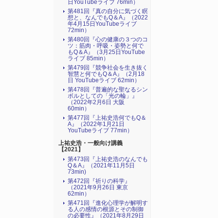
日YouTubeライブ 76min）
第481回『真の自分に気づく瞑
想と、なんでもQ＆A』（2022
年4月15日YouTubeライブ
72min）
第480回『心の健康の３つのコ
ツ：筋肉・呼吸・姿勢と何で
もQ＆A』（3月25日YouTube
ライブ 85min）
第479回『競争社会を生き抜く
智慧と何でもQ＆A』（2月18
日 YouTubeライブ 62min）
第478回『普遍的な聖なるシン
ボルとしての「光の輪」』
（2022年2月6日 大阪
60min）
第477回『上祐史浩何でもQ＆
A』（2022年1月21日
YouTubeライブ 77min）
上祐史浩・一般向け講義
【2021】
第473回『上祐史浩のなんでも
Q＆A』（2021年11月5日
73min)
第472回『祈りの科学』
（2021年9月26日 東京
62min）
第471回『進化心理学が解明す
る人の感情の根源とその制御
の必要性』（2021年8月29日