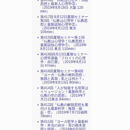
第419回『仏教は心理学！仏教
思想と最新人心理学③』
（2019年8月18日 大阪 120
min）
第417回 8月12日夏期セミナー
第3回『仏教は心理学！仏教思
想と最新認知心理学②』
（2019年8月12日 東京
105min）
第415回夏期セミナー第２回
『仏教は心理学！仏教思想と
最新認知心理学①』（2019年
8月11日 東京 110min）
第418回8月13日夏期セミナー
心理学講義『フロイトの心理
学・自己愛』（2019年8月13
日 47min）
第416回夏期セミナー第4回
『ヨーガ・仏教の根幹思想：
無我と真我：私とは何か？』
（2019年8月13日 80min）
第414回『人が知覚する現実は
イリュージョン！最新科学と
仏教の空の思想』（2019年7
月21日東京 84min）
第412回『仏教の解脱思想を裏
付ける最新科学：無我・縁
起・空』（2019年7月7日福岡
78min）
第411回『ヨーガ哲学と最新科
学：本当の自分・苦の根本原
因と脱却』（2019年6月30日