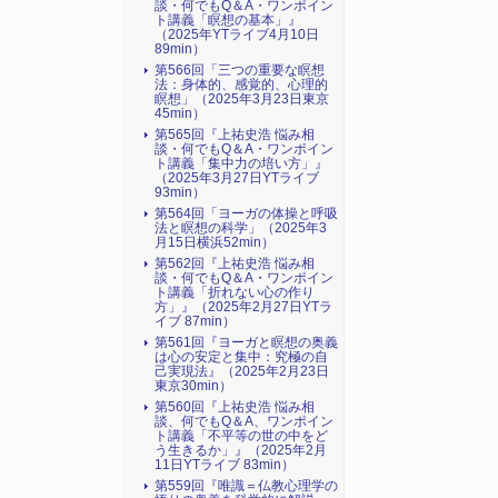
談・何でもQ＆A・ワンポイン
ト講義「瞑想の基本」』
（2025年YTライブ4月10日
89min）
第566回「三つの重要な瞑想
法：身体的、感覚的、心理的
瞑想」（2025年3月23日東京
45min）
第565回『上祐史浩 悩み相
談・何でもQ＆A・ワンポイン
ト講義「集中力の培い方」』
（2025年3月27日YTライブ
93min）
第564回「ヨーガの体操と呼吸
法と瞑想の科学」（2025年3
月15日横浜52min）
第562回『上祐史浩 悩み相
談・何でもQ＆A・ワンポイン
ト講義「折れない心の作り
方」』（2025年2月27日YTラ
イブ 87min）
第561回『ヨーガと瞑想の奥義
は心の安定と集中：究極の自
己実現法』（2025年2月23日
東京30min）
第560回『上祐史浩 悩み相
談、何でもQ＆A、ワンポイン
ト講義「不平等の世の中をど
う生きるか」』（2025年2月
11日YTライブ 83min）
第559回『唯識＝仏教心理学の