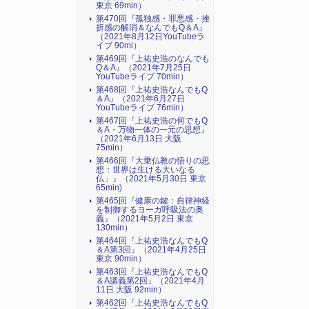
東京 69min）
第470回『孤独感・罪悪感・挫
折感の解消＆なんでもQ＆A』
（2021年8月12日YouTubeラ
イブ 90mi）
第469回『上祐史浩のなんでも
Q＆A』（2021年7月25日
YouTubeライブ 70min）
第468回『上祐史浩なんでもQ
＆A』（2021年6月27日
YouTubeライブ 76min）
第467回『上祐史浩の何でもQ
＆A・万物一体の一元の思想』
（2021年6月13日 大阪
75min）
第466回『大乗仏教の悟りの思
想：世界は生ける大いなる
仏」』（2021年5月30日 東京
65min)
第465回『健康の鍵：自律神経
を制御するヨーガ呼吸法の奥
義』（2021年5月2日 東京
130min）
第464回『上祐史浩なんでもQ
＆A第3回』（2021年4月25日
東京 90min）
第463回『上祐史浩なんでもQ
＆A講義第2回』（2021年4月
11日 大阪 92min）
第462回『上祐史浩なんでもQ