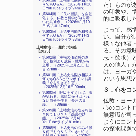
第605回「上祐史浩悩み相談＆
た）ものが
何でもQ＆A」（2026年1月26
日YouTubeライブ 94min）
の印象や、
第604回「『良い習慣』を自動
的に吸収し
化する。仏教と科学が辿り着
いた共通点」（2026年1月10
日 名古屋 47min）
よって、感
第603回「上祐史浩悩み相談＆
い。自分が
何でもQ＆A」（2026年1月3
日YouTubeライブ 83min）
様々な他者
上祐史浩・一般向け講義
る。その意
【2025】
志・欲求）
第602回「幸福の価値感の進
化：勝利より成長・戦場から
人の他人」
道場」（2025年12月21日 仙
台 27min）
は、ヨーガ
第601回「上祐史浩悩み相談＆
という思想
何でもQ＆Aとワンポイント講
義『今を生きる知恵』」
（2025年12月16日 90min）
３．心をコ
第600回「呼吸を変えれば、脳
が変わる。感情に振り回され
仏教・ヨー
ない自分を作る『長息の奥
義』」（38min）
心のコント
第599回「上祐史浩の悩み相談
無意識が司
＆何でもＱ＆Ａ『感謝の効
能』」（2025年12月4日
ようにコン
YouTubeライブ 81min）
の探求課題
第598回「上祐史浩の悩み相談
＆何でもＱ＆Ａ『生きづらさ
を解消する秘訣』​」（2025年