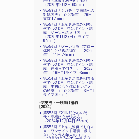
悟りの奥義を科学的に解説』
（2025年2月2日 60min）
第558回「ネガティブ感情への
対処方法」（2025年1月26日
東京 17min）
第557回『上祐史浩悩み相談、
何でもQ＆A、ワンポイント講
義「ゾーンへの入り方」』
（2025年1月27日YTライブ
94min）
第556回『ゾーン状態（フロー
体験）と仏教の禅定』（2025
年1月11日 74min）
第555回『上祐史浩悩み相談・
何でもQ＆A、ワンポイント講
義「神様って何？」』（2025
年1月16日YTライブ 93min）
第554回『上祐史浩悩み相談＆
何でもQ＆A」ワンポイント講
義「年初に心と体に良いこと
の秘訣」』（2025年1月3日YT
ライブ 89min）
上祐史浩・一般向け講義
【2024】
第553回『21世紀は心の時
代：幸福は心が決める』
（2024年12月14日 65min）
第552回『上祐史浩何でもＱ＆
Ａ・ワンポイント講義「前向
きな心を作る年末のコツ」』