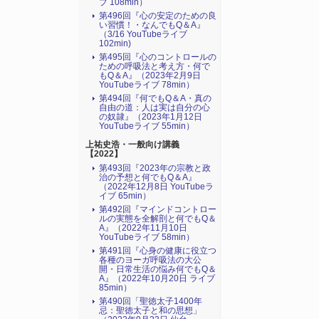
ブ 108min）
第496回『心の安定のための良
い習慣！・なんでもQ＆A』
（3/16 YouTubeライブ
102min)
第495回『心のコントロールの
ための呼吸法と考え方・何で
もQ＆A』（2023年2月9日
YouTubeライブ 78min）
第494回『何でもQ＆A・真の
自由の道：人は実は自分の心
の奴隷』（2023年1月12日
YouTubeライブ 55min）
上祐史浩・一般向け講義
【2022】
第493回『2023年の宗教と政
治の予想と何でもQ＆A』
（2022年12月8日 YouTubeラ
イブ 65min）
第492回『マインドコントロー
ルの実態を全解剖と何でもQ＆
A』（2022年11月10日
YouTubeライブ 58min）
第491回『心身の健康に役立つ
各種のヨーガ呼吸法の大公
開・日常生活の悩み何でもQ＆
A』（2022年10月20日 ライブ
85min）
第490回「聖徳太子1400年
忌：聖徳太子と和の思想」