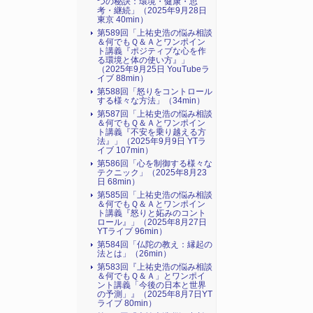
つの秘訣：環境・健康・思
考・継続」（2025年9月28日
東京 40min）
第589回「上祐史浩の悩み相談
＆何でもＱ＆Ａとワンポイン
ト講義『ポジティブな心を作
る環境と体の使い方』​」
（2025年9月25日 YouTubeラ
イブ 88min）
第588回「怒りをコントロール
する様々な方法」（34min）
第587回「上祐史浩の悩み相談
＆何でもＱ＆Ａとワンポイン
ト講義『不安を乗り越える方
法』​」（2025年9月9日 YTラ
イブ 107min）
第586回「心を制御する様々な
テクニック」（2025年8月23
日 68min）
第585回「上祐史浩の悩み相談
＆何でもＱ＆Ａとワンポイン
ト講義『怒りと妬みのコント
ロール』​」（2025年8月27日
YTライブ 96min）
第584回「仏陀の教え：縁起の
法とは」（26min）
第583回『上祐史浩の悩み相談
＆何でもＱ＆Ａ」とワンポイ
ント講義「今後の日本と世界
の予測」』（2025年8月7日YT
ライブ 80min）