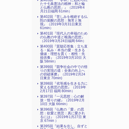
第403回『「令和」に込められ
た十七条憲法の精神：和と輪
と仏教の思想」』（2019年4
月21日福岡 61min）
第402回『苦しみを根絶する仏
陀の覚醒の思想：無常と無
我』（2019年3月31日東京
61min）
第401回『現代人の幸福のため
の仏教の中道と唯識の思想』
（2019年3月24日福岡 64in）
第400回『質疑応答集：立ち直
る・妬み・本当の愛・生きる
価値・理想を貫く・相性・先
祖供養』（2019年3月10日 大
阪 58min）
第399回『競争社会の中での悟
りの実現の道：全体の向上へ
の切磋琢磨』（2019年2月24
日東京 70min)
第398回『劣等感を生きる力に
変える慈悲の思想』（2019年
2月17日 福岡 80min）
第397回『一元思想：心の解
放・悟りの鍵』（2019年2月
10日 大阪 66min）
第396回『仏教の「愛」の思
想：欲愛と慈悲：真に愛され
るには』（2019年1月27日 東
京 67min ）
第395回『結果を出し、自ずと