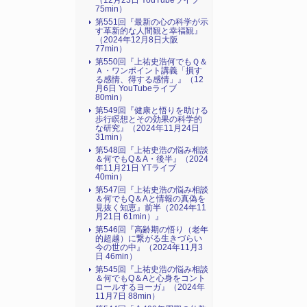
（12月23日 YouTubeライブ
75min）
第551回『最新の心の科学が示
す革新的な人間観と幸福観』
（2024年12月8日大阪
77min）
第550回『上祐史浩何でもＱ＆
Ａ・ワンポイント講義「損す
る感情、得する感情」』（12
月6日 YouTubeライブ
80min）
第549回『健康と悟りを助ける
歩行瞑想とその効果の科学的
な研究』（2024年11月24日
31min）
第548回『上祐史浩の悩み相談
＆何でもQ＆A・後半』（2024
年11月21日 YTライブ
40min）
第547回『上祐史浩の悩み相談
＆何でもQ＆Aと情報の真偽を
見抜く知恵』前半（2024年11
月21日 61min）』
第546回『高齢期の悟り（老年
的超越）に繋がる生きづらい
今の世の中』（2024年11月3
日 46min）
第545回『上祐史浩の悩み相談
＆何でもQ＆Aと心身をコント
ロールするヨーガ』（2024年
11月7日 88min）