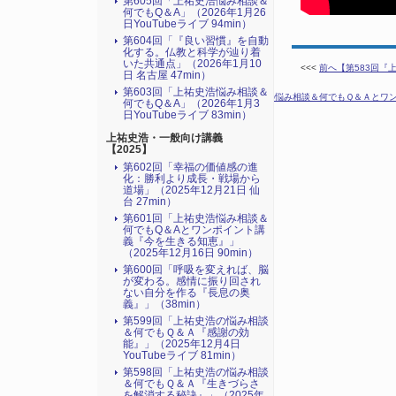
第605回「上祐史浩悩み相談＆
何でもQ＆A」（2026年1月26
日YouTubeライブ 94min）
第604回「『良い習慣』を自動
化する。仏教と科学が辿り着
いた共通点」（2026年1月10
<<<
前へ【第583回『
日 名古屋 47min）
第603回「上祐史浩悩み相談＆
次へ【第585回「上祐史浩の悩み相談＆何でもＱ＆Ａとワンポイ
何でもQ＆A」（2026年1月3
日YouTubeライブ 83min）
上祐史浩・一般向け講義
【2025】
第602回「幸福の価値感の進
化：勝利より成長・戦場から
道場」（2025年12月21日 仙
台 27min）
第601回「上祐史浩悩み相談＆
何でもQ＆Aとワンポイント講
義『今を生きる知恵』」
（2025年12月16日 90min）
第600回「呼吸を変えれば、脳
が変わる。感情に振り回され
ない自分を作る『長息の奥
義』」（38min）
第599回「上祐史浩の悩み相談
＆何でもＱ＆Ａ『感謝の効
能』」（2025年12月4日
YouTubeライブ 81min）
第598回「上祐史浩の悩み相談
＆何でもＱ＆Ａ『生きづらさ
を解消する秘訣』​」（2025年