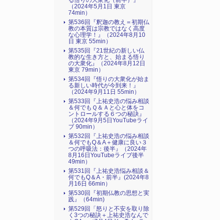
る悟りの大衆化（前半）』
（2024年5月1日 東京
74min）
第536回『釈迦の教え＝初期仏
教の本質は宗教ではなく高度
な心理学！』（2024年8月10
日 東京 55min）
第535回『21世紀の新しい仏
教的な生き方と、始まる悟り
の大衆化』（2024年8月12日
東京 79min）
第534回『悟りの大衆化が始ま
る新しい時代が今到来！』
（2024年9月11日 55min）
第533回『上祐史浩の悩み相談
＆何でもＱ＆Ａと心と体をコ
ントロールする６つの秘訣』
（2024年9月5日YouTubeライ
ブ 90min）
第532回『上祐史浩の悩み相談
＆何でもQ＆A＋健康に良い３
つの呼吸法：後半』（2024年
8月16日YouTubeライブ後半
49min）
第531回『上祐史浩悩み相談＆
何でもQ＆A・前半』(2024年8
月16日 66min）
第530回『初期仏教の思想と実
践』（64min)
第529回「怒りと不安を取り除
く3つの秘訣＋上祐史浩なんで