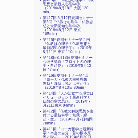
第419回『仏教は心理学！仏教
思想と最新人心理学③』
（2019年8月18日 大阪 120
min）
第417回 8月12日夏期セミナー
第3回『仏教は心理学！仏教思
想と最新認知心理学②』
（2019年8月12日 東京
105min）
第415回夏期セミナー第２回
『仏教は心理学！仏教思想と
最新認知心理学①』（2019年
8月11日 東京 110min）
第418回8月13日夏期セミナー
心理学講義『フロイトの心理
学・自己愛』（2019年8月13
日 47min）
第416回夏期セミナー第4回
『ヨーガ・仏教の根幹思想：
無我と真我：私とは何か？』
（2019年8月13日 80min）
第414回『人が知覚する現実は
イリュージョン！最新科学と
仏教の空の思想』（2019年7
月21日東京 84min）
第412回『仏教の解脱思想を裏
付ける最新科学：無我・縁
起・空』（2019年7月7日福岡
78min）
第411回『ヨーガ哲学と最新科
学：本当の自分・苦の根本原
因と脱却』（2019年6月30日