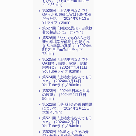
もQA」（7月4日 YouTubeラ
イブ 86min）
第528回「上祐史浩なんでも
QA＋お釈迦様は実はお医者様
だった話」（2024年6月13日
YTライブ 76min）
第527回「解脱の思想・自我執
着の超越とは」（57min）
第526回『なんでもQ＆Aと最
新の幸福学が解明した驚くべ
き人の幸福の真実 』（2024年
5月21日 YouTubeライブ
72min）
第525回『上祐史浩なんでも
QA相談：職場、家庭、結構、
宗教etc』（2024年4月11日
YouTubeライブ 82min）
第524回『上祐史浩なんでもQ
＆A』（2024年3月14日
YouTubeライブ 90min）
第523回「2024年日本と世界
の展望」（2024年2月17日
50min）
第522回「現代社会の孤独問題
について」（2024年2月11日
大阪 43min）
第521回『上祐史浩なんでもQ
＆A』（2024年2月8日
YouTubeライブ 94min）
第520回『仏教とは？その分
裂・分派・多様化の歴史』