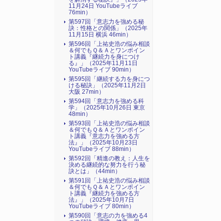
11月24日 YouTubeライブ
76min）
第597回「意志力を強める秘
訣：性格との関係」（2025年
11月15日 横浜 46min）
第596回「上祐史浩の悩み相談
＆何でもＱ＆Ａとワンポイン
ト講義『継続力を身につけ
る』​」（2025年11月11日
YouTubeライブ 90min）
第595回「継続する力を身につ
ける秘訣」（2025年11月2日
大阪 27min）
第594回「意志力を強める科
学」（2025年10月26日 東京
48min）
第593回「上祐史浩の悩み相談
＆何でもＱ＆Ａとワンポイン
ト講義『意志力を強める方
法』​」（2025年10月23日
YouTubeライブ 88min）
第592回「精進の教え：人生を
決める継続的な努力を行う秘
訣とは」（44min）
第591回「上祐史浩の悩み相談
＆何でもＱ＆Ａとワンポイン
ト講義『継続力を強める方
法』​」（2025年10月7日
YouTubeライブ 80min）
第590回「意志の力を強める4