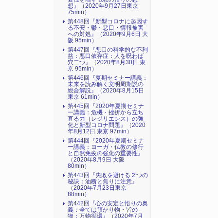
想』（2020年9月27日東京
75min）
第448回『新型コロナに起因す
る不安・鬱・悪口・情報被害
への対処』（2020年9月6日 大
阪 95min）
第447回『悪口の科学的な不利
益：悪口依存症：人を呪わば
穴二つ』（2020年8月30日 東
京 95min）
第446回『夏期セミナー講義：
未来を読み解く文明周期説の
総合解説』（2020年8月15日
東京 61min）
第445回『2020年夏期セミナ
ー講義：危機・挫折から立ち
直る力（レジリエンス）の強
化と新型コロナ問題』（2020
年8月12日 東京 97min）
第444回『2020年夏期セミナ
ー講義：ヨーガ・仏教の修行
と自然免疫の強化の重要性』
（2020年8月9日 大阪
80min）
第443回『失敗を避ける２つの
秘訣：油断と焦りに注意』
（2020年7月23日東京
88min）
第442回『心の安定と悟りの奥
義：全ては預かり物・皆の
物：万物循環』（2020年7月