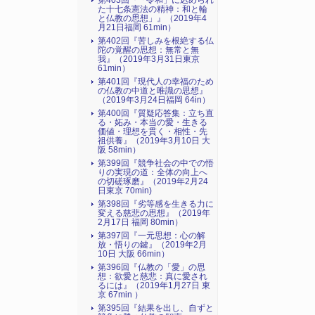
第403回『「令和」に込められ
た十七条憲法の精神：和と輪
と仏教の思想」』（2019年4
月21日福岡 61min）
第402回『苦しみを根絶する仏
陀の覚醒の思想：無常と無
我』（2019年3月31日東京
61min）
第401回『現代人の幸福のため
の仏教の中道と唯識の思想』
（2019年3月24日福岡 64in）
第400回『質疑応答集：立ち直
る・妬み・本当の愛・生きる
価値・理想を貫く・相性・先
祖供養』（2019年3月10日 大
阪 58min）
第399回『競争社会の中での悟
りの実現の道：全体の向上へ
の切磋琢磨』（2019年2月24
日東京 70min)
第398回『劣等感を生きる力に
変える慈悲の思想』（2019年
2月17日 福岡 80min）
第397回『一元思想：心の解
放・悟りの鍵』（2019年2月
10日 大阪 66min）
第396回『仏教の「愛」の思
想：欲愛と慈悲：真に愛され
るには』（2019年1月27日 東
京 67min ）
第395回『結果を出し、自ずと