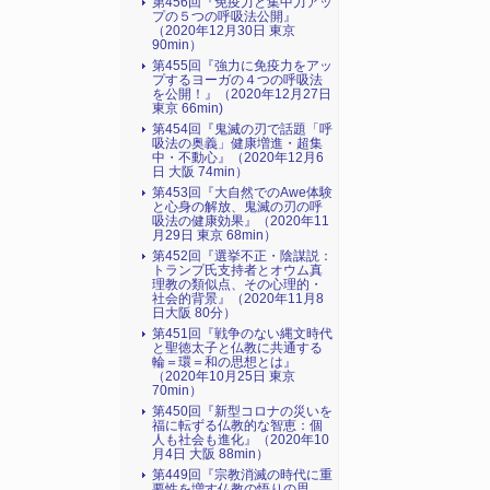
第456回『免疫力と集中力アッ
プの５つの呼吸法公開』
（2020年12月30日 東京
90min）
第455回『強力に免疫力をアッ
プするヨーガの４つの呼吸法
を公開！』（2020年12月27日
東京 66min)
第454回『鬼滅の刃で話題「呼
吸法の奥義」健康増進・超集
中・不動心』（2020年12月6
日 大阪 74min）
第453回『大自然でのAwe体験
と心身の解放、鬼滅の刃の呼
吸法の健康効果』（2020年11
月29日 東京 68min）
第452回『選挙不正・陰謀説：
トランプ氏支持者とオウム真
理教の類似点、その心理的・
社会的背景』（2020年11月8
日大阪 80分）
第451回『戦争のない縄文時代
と聖徳太子と仏教に共通する
輪＝環＝和の思想とは』
（2020年10月25日 東京
70min）
第450回『新型コロナの災いを
福に転ずる仏教的な智恵：個
人も社会も進化』（2020年10
月4日 大阪 88min）
第449回『宗教消滅の時代に重
要性を増す仏教の悟りの思