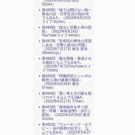
（2022年9月23日 仙台
52min）
第489回『他では聞けない統一
教会の話・日常生活の悩み何
でもQ＆A』（2022年9月15日
ライブ 91min） ...
第488回『政治と宗教と和の思
想』（2022年8月16日
YouTubeライブ 44min）
第487回『安倍氏の事件の背景
にある・宗教と政治の問題』
（2022年7月17日 東京 冒頭
30minのみ）
第486回『脳を開発・発達させ
る秘訣となんでもQ＆A』
（2022年7月7日YouTubeライ
ブ 75min)
第485回『呼吸瞑想とシンボル
瞑想:心身の健康の秘訣』
（2022年6月26日 東京
57min）
第484回「悪い考え方の癖を取
りのぞく＆なんでもQ&A」
（2022年6月17日 77min）
第483回『身体操作を伴う瞑
想：呼吸・体操(姿勢)・歩行と
瞑想』（2022年4月30日 東京
31min)
第482回『ウォーキング・セラ
ピー：歩行瞑想の仕方と、な
んでもQ＆A』（2022年5月27