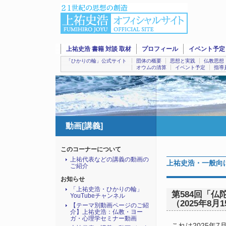
上祐史浩 書籍 対談 取材
プロフィール
イベント予定
「ひかりの輪」公式サイト
団体の概要
思想と実践
仏教思想
オウムの清算
イベント予定
指導
動画[講義]
このコーナーについて
上祐代表などの講義の動画の
上祐史浩・一般向け
ご紹介
お知らせ
「上祐史浩・ひかりの輪」
第584回「仏
YouTubeチャンネル
（2025年8月
【テーマ別動画ページのご紹
介】上祐史浩：仏教・ヨー
ガ・心理学セミナー動画
これは2025年