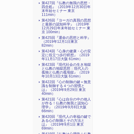
第427回『仏教の無我の思想・
四念処』（2019年12月30日年
末年始セミナー 東京
111min）
第426回『ヨーガの真我の思想
と最新の認知科学』（2019年
12月29日年末年始セミナー 東
京 100min）
第425回『運命の思想と科学』
（2019年12月1日東京
82min）
第424回『心身の健康・心の安
定に役立つ歩行瞑想』（2019
年11月17日大阪 61min）
第423回『現代社会の生き地獄
と仏教の地獄思想：現代人の
孤独と仏教の孤地獄』（2019
年10月13日大阪 61min）
第422回『心の制御の鍵＝無意
識を制御する４つの習慣と
は』（2019年9月29日 東京
40min）
第421回『心は自分の中の他人
が作る！仏教の無我と認知心
理学』（2019年9月8日大阪
66min）
第420回『現代人の幸福の鍵で
ある心の制御とその方法と
は』（2019年9月1日 東京
69min）