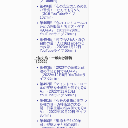
ブ 108min）
第496回『心の安定のための良
い習慣！・なんでもQ＆A』
（3/16 YouTubeライブ
102min)
第495回『心のコントロールの
ための呼吸法と考え方・何で
もQ＆A』（2023年2月9日
YouTubeライブ 78min）
第494回『何でもQ＆A・真の
自由の道：人は実は自分の心
の奴隷』（2023年1月12日
YouTubeライブ 55min）
上祐史浩・一般向け講義
【2022】
第493回『2023年の宗教と政
治の予想と何でもQ＆A』
（2022年12月8日 YouTubeラ
イブ 65min）
第492回『マインドコントロー
ルの実態を全解剖と何でもQ＆
A』（2022年11月10日
YouTubeライブ 58min）
第491回『心身の健康に役立つ
各種のヨーガ呼吸法の大公
開・日常生活の悩み何でもQ＆
A』（2022年10月20日 ライブ
85min）
第490回「聖徳太子1400年
忌：聖徳太子と和の思想」