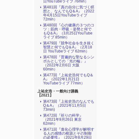
日YouTubeライブ 76min）
第481回『真の自分に気づく瞑
想と、なんでもQ＆A』（2022
年4月15日YouTubeライブ
72min）
第480回『心の健康の３つのコ
ツ：筋肉・呼吸・姿勢と何で
もQ＆A』（3月25日YouTube
ライブ 85min）
第479回『競争社会を生き抜く
智慧と何でもQ＆A』（2月18
日 YouTubeライブ 62min）
第478回『普遍的な聖なるシン
ボルとしての「光の輪」』
（2022年2月6日 大阪
60min）
第477回『上祐史浩何でもQ＆
A』（2022年1月21日
YouTubeライブ 77min）
上祐史浩・一般向け講義
【2021】
第473回『上祐史浩のなんでも
Q＆A』（2021年11月5日
73min)
第472回『祈りの科学』
（2021年9月26日 東京
62min）
第471回『進化心理学が解明す
る人の感情の根源とその制御
の必要性』（2021年8月29日