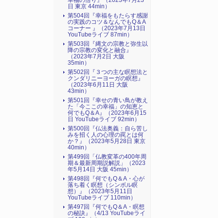
幸福の悟り』（2023年7月23
日 東京 44min）
第504回『幸福をもたらす感謝
の実践のコツ＆なんでもQ＆A
コーナー 』（2023年7月13日
YouTubeライブ 87min）
第503回『縄文の宗教と弥生以
降の宗教の変化と融合』
（2023年7月2日 大阪
35min）
第502回『３つの主な瞑想法と
クンダリニーヨーガの瞑想』
（2023年6月11日 大阪
43min）
第501回『幸せの青い鳥が教え
た「今ここの幸福」の知恵と
何でもQ＆A』（2023年6月15
日 YouTubeライブ 92min）
第500回『仏法奥義：自ら苦し
みを招く人の心理の罠とは何
か？』（2023年5月28日 東京
40min）
第499回「仏教変革の400年周
期＆最新周期説解説」（2023
年5月14日 大阪 45min）
第498回『何でもQ＆A・心が
落ち着く瞑想（シンボル瞑
想）』（2023年5月11日
YouTubeライブ 110min）
第497回『何でもQ＆A・瞑想
の秘訣』（4/13 YouTubeライ