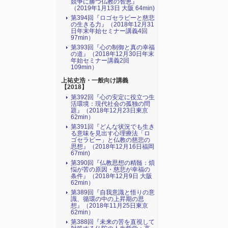
競争に勝つ仏教の智恵』
（2019年1月13日 大阪 64min)
第394回『ロゴセラピーと慈悲
の生きる力』（2018年12月31
日年末年始セミナー講義4回
97min）
第393回『心の制御と真の幸福
の道』（2018年12月30日年末
年始セミナー講義2回
109min）
上祐史浩・一般向け講義
【2018】
第392回『心の安定に役立つ生
活環境：現代社会の孤独の問
題』（2018年12月23日東京
62min）
第391回『どんな状況でも生き
る意味を見出す心理療法「ロ
ゴセラピー」と仏教の慈悲の
思想』（2018年12月16日福岡
67min)
第390回『仏教思想の精髄：煩
悩が苦の原因・慈悲が幸福の
条件』（2018年12月9日 大阪
62min）
第389回『自我意識と悟りの意
識、循環の中の上昇期の思
想』（2018年11月25日東京
62min）
第388回『未来の苦を直視して