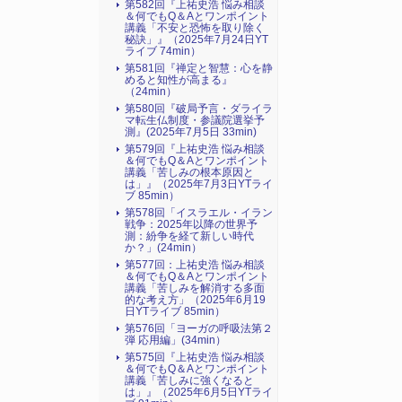
第582回『上祐史浩 悩み相談
＆何でもQ＆Aとワンポイント
講義「不安と恐怖を取り除く
秘訣」』（2025年7月24日YT
ライブ 74min）
第581回『禅定と智慧：心を静
めると知性が高まる』
（24min）
第580回『破局予言・ダライラ
マ転生仏制度・参議院選挙予
測』(2025年7月5日 33min)
第579回『上祐史浩 悩み相談
＆何でもQ＆Aとワンポイント
講義「苦しみの根本原因と
は」』（2025年7月3日YTライ
ブ 85min）
第578回「イスラエル・イラン
戦争：2025年以降の世界予
測：紛争を経て新しい時代
か？」(24min）
第577回：上祐史浩 悩み相談
＆何でもQ＆Aとワンポイント
講義「苦しみを解消する多面
的な考え方」（2025年6月19
日YTライブ 85min）
第576回「ヨーガの呼吸法第２
弾 応用編」(34min）
第575回『上祐史浩 悩み相談
＆何でもQ＆Aとワンポイント
講義「苦しみに強くなると
は」』（2025年6月5日YTライ