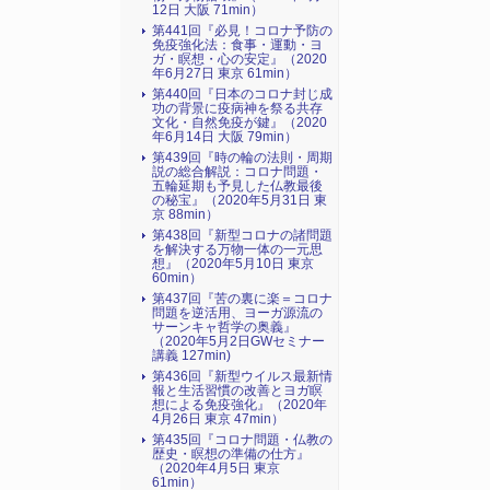
12日 大阪 71min）
第441回『必見！コロナ予防の
免疫強化法：食事・運動・ヨ
ガ・瞑想・心の安定』（2020
年6月27日 東京 61min）
第440回『日本のコロナ封じ成
功の背景に疫病神を祭る共存
文化・自然免疫が鍵』（2020
年6月14日 大阪 79min）
第439回『時の輪の法則・周期
説の総合解説：コロナ問題・
五輪延期も予見した仏教最後
の秘宝』（2020年5月31日 東
京 88min）
第438回『新型コロナの諸問題
を解決する万物一体の一元思
想』（2020年5月10日 東京
60min）
第437回『苦の裏に楽＝コロナ
問題を逆活用、ヨーガ源流の
サーンキャ哲学の奥義』
（2020年5月2日GWセミナー
講義 127min)
第436回『新型ウイルス最新情
報と生活習慣の改善とヨガ瞑
想による免疫強化』（2020年
4月26日 東京 47min）
第435回『コロナ問題・仏教の
歴史・瞑想の準備の仕方』
（2020年4月5日 東京
61min）