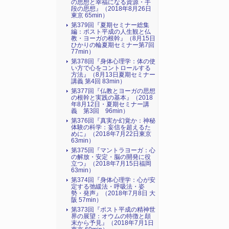
の思想と幸福になる資源・手
段の思想』（2018年8月26日
東京 65min）
第379回『夏期セミナー総集
編：ポスト平成の人生観と仏
教・ヨーガの根幹』（8月15日
ひかりの輪夏期セミナー第7回
77min）
第378回『身体心理学：体の使
い方で心をコントロールする
方法』（8月13日夏期セミナー
講義 第4回 83min）
第377回『仏教とヨーガの思想
の根幹と実践の基本』（2018
年8月12日・夏期セミナー講
義 第3回 96min）
第376回『真実か幻覚か：神秘
体験の科学：妄信を超えるた
めに』（2018年7月22日東京
63min）
第375回『マントラヨーガ：心
の解放・安定・脳の開発に役
立つ』（2018年7月15日福岡
63min）
第374回『身体心理学：心が安
定する弛緩法・呼吸法・姿
勢・発声』（2018年7月8日 大
阪 57min）
第373回『ポスト平成の精神世
界の展望：オウムの特徴と顛
末から予見』（2018年7月1日