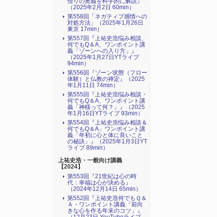
悟りの奥義を科学的に解説』
（2025年2月2日 60min）
第558回「ネガティブ感情への
対処方法」（2025年1月26日
東京 17min）
第557回『上祐史浩悩み相談、
何でもQ＆A、ワンポイント講
義「ゾーンへの入り方」』
（2025年1月27日YTライブ
94min）
第556回『ゾーン状態（フロー
体験）と仏教の禅定』（2025
年1月11日 74min）
第555回『上祐史浩悩み相談・
何でもQ＆A、ワンポイント講
義「神様って何？」』（2025
年1月16日YTライブ 93min）
第554回『上祐史浩悩み相談＆
何でもQ＆A」ワンポイント講
義「年初に心と体に良いこと
の秘訣」』（2025年1月3日YT
ライブ 89min）
上祐史浩・一般向け講義
【2024】
第553回『21世紀は心の時
代：幸福は心が決める』
（2024年12月14日 65min）
第552回『上祐史浩何でもＱ＆
Ａ・ワンポイント講義「前向
きな心を作る年末のコツ」』