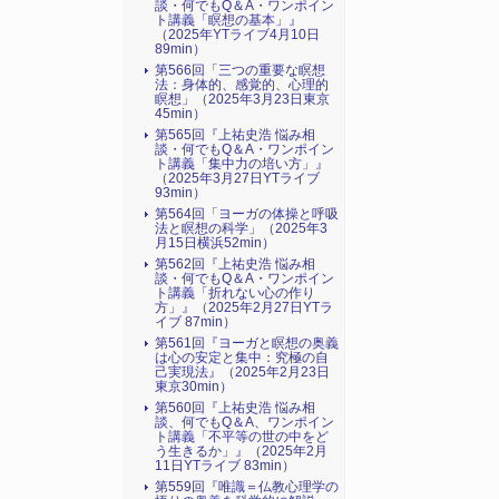
談・何でもQ＆A・ワンポイン
ト講義「瞑想の基本」』
（2025年YTライブ4月10日
89min）
第566回「三つの重要な瞑想
法：身体的、感覚的、心理的
瞑想」（2025年3月23日東京
45min）
第565回『上祐史浩 悩み相
談・何でもQ＆A・ワンポイン
ト講義「集中力の培い方」』
（2025年3月27日YTライブ
93min）
第564回「ヨーガの体操と呼吸
法と瞑想の科学」（2025年3
月15日横浜52min）
第562回『上祐史浩 悩み相
談・何でもQ＆A・ワンポイン
ト講義「折れない心の作り
方」』（2025年2月27日YTラ
イブ 87min）
第561回『ヨーガと瞑想の奥義
は心の安定と集中：究極の自
己実現法』（2025年2月23日
東京30min）
第560回『上祐史浩 悩み相
談、何でもQ＆A、ワンポイン
ト講義「不平等の世の中をど
う生きるか」』（2025年2月
11日YTライブ 83min）
第559回『唯識＝仏教心理学の