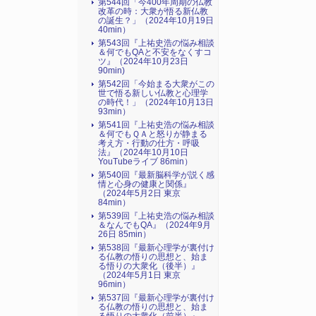
第544回「今400年周期の仏教
改革の時：大衆が悟る新仏教
の誕生？」（2024年10月19日
40min）
第543回『上祐史浩の悩み相談
＆何でもQAと不安をなくすコ
ツ』（2024年10月23日
90min)
第542回「今始まる大衆がこの
世で悟る新しい仏教と心理学
の時代！」（2024年10月13日
93min）
第541回『上祐史浩の悩み相談
＆何でもＱＡと怒りが静まる
考え方・行動の仕方・呼吸
法』（2024年10月10日
YouTubeライブ 86min）
第540回『最新脳科学が説く感
情と心身の健康と関係』
（2024年5月2日 東京
84min）
第539回『上祐史浩の悩み相談
＆なんでもQA』（2024年9月
26日 85min）
第538回『最新心理学が裏付け
る仏教の悟りの思想と、始ま
る悟りの大衆化（後半）』
（2024年5月1日 東京
96min）
第537回『最新心理学が裏付け
る仏教の悟りの思想と、始ま