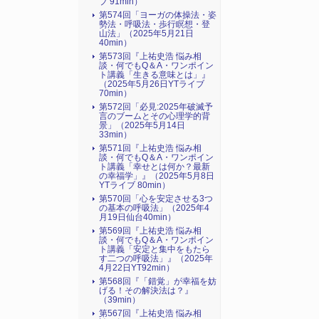
ブ 91min）
第574回「ヨーガの体操法・姿
勢法・呼吸法・歩行瞑想・登
山法」（2025年5月21日
40min）
第573回『上祐史浩 悩み相
談・何でもQ＆A・ワンポイン
ト講義「生きる意味とは」』
（2025年5月26日YTライブ
70min）
第572回「必見:2025年破滅予
言のブームとその心理学的背
景」（2025年5月14日
33min）
第571回『上祐史浩 悩み相
談・何でもQ＆A・ワンポイン
ト講義「幸せとは何か？最新
の幸福学」』（2025年5月8日
YTライブ 80min）
第570回「心を安定させる3つ
の基本の呼吸法」（2025年4
月19日仙台40min）
第569回『上祐史浩 悩み相
談・何でもQ＆A・ワンポイン
ト講義「安定と集中をもたら
す二つの呼吸法」』（2025年
4月22日YT92min）
第568回『「錯覚」が幸福を妨
げる！その解決法は？』
（39min）
第567回『上祐史浩 悩み相