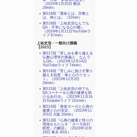
（2024年1月20日 横浜
29min）
第519回『運命とは、宗教と
は、神とは』（32min）
第518回『上祐史浩なんでも
QA・不幸になる心の癖』
（2024年1月11日YouTubeラ
イブ 67min）
上祐史浩・一般向け講義
【2023】
第517回『苦しみを乗り越える
仏教心理学の奥義と、なんで
もQA』（2023年12月14日
YouTubeライブ 74min）
第516回『苦しみに負けず乗り
越える知恵：体と心のリセッ
ト』（2023年12月3日
28min）
第515回『上祐史浩の何でも
QAコーナー＆心身の健康を助
ける歩行法』（2023年11月16
日Youtubeライブ 101min）
第514回「身体ヨーガと心身の
健康と心の安定」（2023年11
月5日 大阪 20min）
第513回『心身の健康と悟りの
境地をもたらす「ヨーガ歩行
瞑想」の解説』（2023年10月
29日 東京 40分）