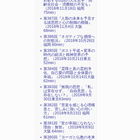
対処する仏陀の人生哲学：高
齢化社会・消費税の不安も』
（2018年11月18日 福岡
75min）
第387回『人類の未来を予見す
る諸思想と心の制御の精髄』
（2018年11月4日 大阪
68min）
第386回『ネガティブな感情へ
の対処法』（2018年10月28日
福岡 60min）
第385回『ポスト平成＝変革の
時代の経済と精神世界の予
想』（2018年10月21日東京
52min）
第384回『霊障と真の霊的浄
化、自己愛の問題と全体愛の
幸福』（2018年10月14日大阪
62min）
第383回『無我の思想：「私」
は実在せず、「自由意思」も
存在しない？』（2018年9月
30日東京63min)
第382回『苦楽を感じる心理構
造と、苦しみに強い心の培い
方』（2018年9月23日 福岡
61min）
第381回『皆が幸福になれない
理由：無智』（2018年9月9日
大阪 64min）
第380回『ヨーガと仏教の本来