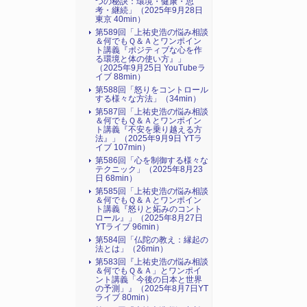
つの秘訣：環境・健康・思
考・継続」（2025年9月28日
東京 40min）
第589回「上祐史浩の悩み相談
＆何でもＱ＆Ａとワンポイン
ト講義『ポジティブな心を作
る環境と体の使い方』​」
（2025年9月25日 YouTubeラ
イブ 88min）
第588回「怒りをコントロール
する様々な方法」（34min）
第587回「上祐史浩の悩み相談
＆何でもＱ＆Ａとワンポイン
ト講義『不安を乗り越える方
法』​」（2025年9月9日 YTラ
イブ 107min）
第586回「心を制御する様々な
テクニック」（2025年8月23
日 68min）
第585回「上祐史浩の悩み相談
＆何でもＱ＆Ａとワンポイン
ト講義『怒りと妬みのコント
ロール』​」（2025年8月27日
YTライブ 96min）
第584回「仏陀の教え：縁起の
法とは」（26min）
第583回『上祐史浩の悩み相談
＆何でもＱ＆Ａ」とワンポイ
ント講義「今後の日本と世界
の予測」』（2025年8月7日YT
ライブ 80min）