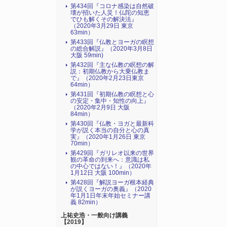
第434回『コロナ感染は自然破
壊が招いた人災！仏陀の知恵
でひも解くその解決法』
（2020年3月29日 東京
63min）
第433回『仏教とヨーガの瞑想
の総合解説』（2020年3月8日
大阪 59min)
第432回『主な仏教の瞑想の解
説：初期仏教から大乗仏教ま
で』（2020年2月23日東京
64min）
第431回『初期仏教の瞑想と心
の安定・集中・知性の向上』
（2020年2月9日 大阪
84min）
第430回『仏教・ヨガと最新科
学が説く本当の自分と心の真
実』（2020年1月26日 東京
70min）
第429回『ガリレオ以来の世界
観の革命の到来へ：意識は私
の中心ではない！』（2020年
1月12日 大阪 100min）
第428回『解説ヨーガ根本経典
が説くヨーガの奥義』（2020
年1月1日年末年始セミナー講
義 82min）
上祐史浩・一般向け講義
【2019】