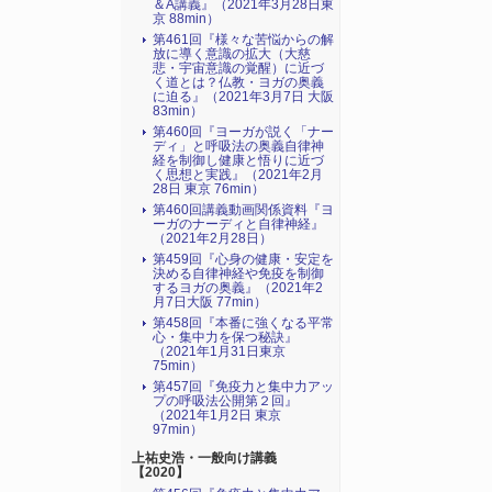
＆A講義』（2021年3月28日東
京 88min）
第461回『様々な苦悩からの解
放に導く意識の拡大（大慈
悲・宇宙意識の覚醒）に近づ
く道とは？仏教・ヨガの奥義
に迫る』（2021年3月7日 大阪
83min）
第460回『ヨーガが説く「ナー
ディ」と呼吸法の奥義自律神
経を制御し健康と悟りに近づ
く思想と実践』（2021年2月
28日 東京 76min）
第460回講義動画関係資料『ヨ
ーガのナーディと自律神経』
（2021年2月28日）
第459回『心身の健康・安定を
決める自律神経や免疫を制御
するヨガの奥義』（2021年2
月7日大阪 77min）
第458回『本番に強くなる平常
心・集中力を保つ秘訣』
（2021年1月31日東京
75min）
第457回『免疫力と集中力アッ
プの呼吸法公開第２回』
（2021年1月2日 東京
97min）
上祐史浩・一般向け講義
【2020】