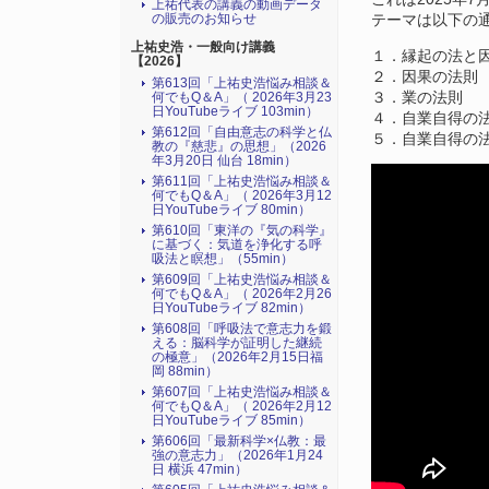
上祐代表の講義の動画データ
の販売のお知らせ
テーマは以下の
上祐史浩・一般向け講義
１．縁起の法と
【2026】
２．因果の法則
第613回「上祐史浩悩み相談＆
３．業の法則
何でもQ＆A」（ 2026年3月23
日YouTubeライブ 103min）
４．自業自得の
第612回「自由意志の科学と仏
５．自業自得の
教の『慈悲』の思想」（2026
年3月20日 仙台 18min）
第611回「上祐史浩悩み相談＆
何でもQ＆A」（ 2026年3月12
日YouTubeライブ 80min）
第610回「東洋の『気の科学』
に基づく：気道を浄化する呼
吸法と瞑想」（55min）
第609回「上祐史浩悩み相談＆
何でもQ＆A」（ 2026年2月26
日YouTubeライブ 82min）
第608回「呼吸法で意志力を鍛
える：脳科学が証明した継続
の極意」（2026年2月15日福
岡 88min）
第607回「上祐史浩悩み相談＆
何でもQ＆A」（ 2026年2月12
日YouTubeライブ 85min）
第606回「最新科学×仏教：最
強の意志力」（2026年1月24
日 横浜 47min）