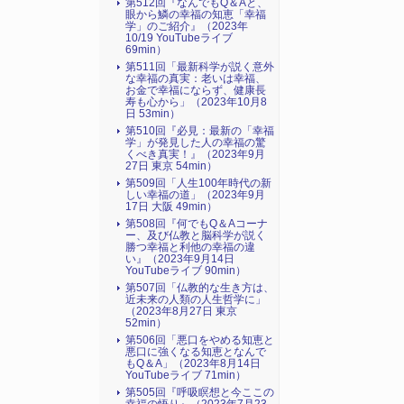
第512回『なんでもQ＆Aと、
眼から鱗の幸福の知恵「幸福
学」のご紹介』（2023年
10/19 YouTubeライブ
69min）
第511回「最新科学が説く意外
な幸福の真実：老いは幸福、
お金で幸福にならず、健康長
寿も心から」（2023年10月8
日 53min）
第510回『必見：最新の「幸福
学」が発見した人の幸福の驚
くべき真実！』（2023年9月
27日 東京 54min）
第509回「人生100年時代の新
しい幸福の道」（2023年9月
17日 大阪 49min）
第508回『何でもQ＆Aコーナ
ー、及び仏教と脳科学が説く
勝つ幸福と利他の幸福の違
い』（2023年9月14日
YouTubeライブ 90min）
第507回「仏教的な生き方は、
近未来の人類の人生哲学に」
（2023年8月27日 東京
52min）
第506回「悪口をやめる知恵と
悪口に強くなる知恵となんで
もQ＆A」（2023年8月14日
YouTubeライブ 71min）
第505回『呼吸瞑想と今ここの