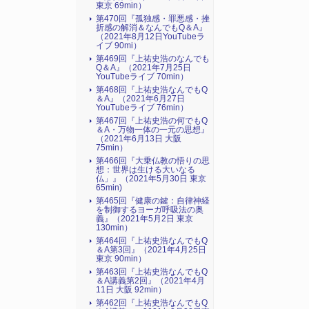
東京 69min）
第470回『孤独感・罪悪感・挫
折感の解消＆なんでもQ＆A』
（2021年8月12日YouTubeラ
イブ 90mi）
第469回『上祐史浩のなんでも
Q＆A』（2021年7月25日
YouTubeライブ 70min）
第468回『上祐史浩なんでもQ
＆A』（2021年6月27日
YouTubeライブ 76min）
第467回『上祐史浩の何でもQ
＆A・万物一体の一元の思想』
（2021年6月13日 大阪
75min）
第466回『大乗仏教の悟りの思
想：世界は生ける大いなる
仏」』（2021年5月30日 東京
65min)
第465回『健康の鍵：自律神経
を制御するヨーガ呼吸法の奥
義』（2021年5月2日 東京
130min）
第464回『上祐史浩なんでもQ
＆A第3回』（2021年4月25日
東京 90min）
第463回『上祐史浩なんでもQ
＆A講義第2回』（2021年4月
11日 大阪 92min）
第462回『上祐史浩なんでもQ