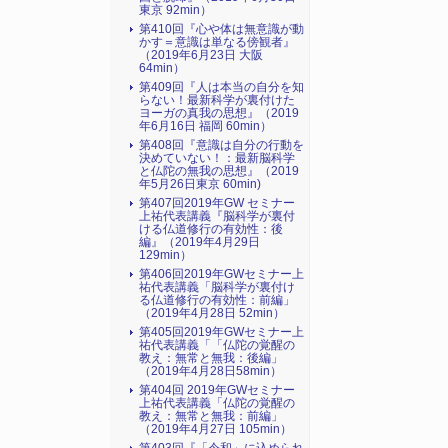
東京 92min）
第410回『心や体は無意識が動
かす＝意識は単なる傍観者』
（2019年6月23日 大阪
64min）
第409回『人は本当の自分を知
らない！最新科学が裏付けた
ヨーガの真我の思想』（2019
年6月16日 福岡 60min）
第408回『意識は自分の行動を
決めていない！：最新脳科学
と仏陀の無我の思想』（2019
年5月26日東京 60min)
第407回2019年GW セミナー
上祐代表講義『脳科学が裏付
ける仏道修行の有効性：後
編』（2019年4月29日
129min）
第406回2019年GWセミナー上
祐代表講義「脳科学が裏付け
る仏道修行の有効性：前編」
（2019年4月28日 52min）
第405回2019年GWセミナー上
祐代表講義「「仏陀の覚醒の
教え：無常と無我：後編」
（2019年4月28日58min）
第404回 2019年GWセミナー
上祐代表講義「仏陀の覚醒の
教え：無常と無我：前編」
（2019年4月27日 105min）