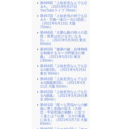
第468回『上祐史浩なんでもQ
＆A』（2021年6月27日
YouTubeライブ 76min）
第467回『上祐史浩の何でもQ
＆A・万物一体の一元の思想』
（2021年6月13日 大阪
75min）
第466回『大乗仏教の悟りの思
想：世界は生ける大いなる
仏」』（2021年5月30日 東京
65min)
第465回『健康の鍵：自律神経
を制御するヨーガ呼吸法の奥
義』（2021年5月2日 東京
130min）
第464回『上祐史浩なんでもQ
＆A第3回』（2021年4月25日
東京 90min）
第463回『上祐史浩なんでもQ
＆A講義第2回』（2021年4月
11日 大阪 92min）
第462回『上祐史浩なんでもQ
＆A講義』（2021年3月28日東
京 88min）
第461回『様々な苦悩からの解
放に導く意識の拡大（大慈
悲・宇宙意識の覚醒）に近づ
く道とは？仏教・ヨガの奥義
に迫る』（2021年3月7日 大阪
83min）