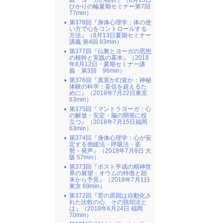
教・ヨーガの根幹』（8月15日
ひかりの輪夏期セミナー第7回
77min）
第378回『身体心理学：体の使
い方で心をコントロールする
方法』（8月13日夏期セミナー
講義 第4回 83min）
第377回『仏教とヨーガの思想
の根幹と実践の基本』（2018
年8月12日・夏期セミナー講
義 第3回 96min）
第376回『真実か幻覚か：神秘
体験の科学：妄信を超えるた
めに』（2018年7月22日東京
63min）
第375回『マントラヨーガ：心
の解放・安定・脳の開発に役
立つ』（2018年7月15日福岡
63min）
第374回『身体心理学：心が安
定する弛緩法・呼吸法・姿
勢・発声』（2018年7月8日 大
阪 57min）
第373回『ポスト平成の精神世
界の展望：オウムの特徴と顛
末から予見』（2018年7月1日
東京 69min）
第372回『苦の原因は自動化さ
れた比較の心、その脱却法と
は』（2018年6月24日 福岡
70min）