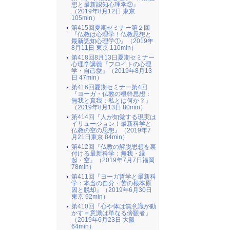
想と最新認知心理学②』
（2019年8月12日 東京
105min）
第415回夏期セミナー第２回
『仏教は心理学！仏教思想と
最新認知心理学①』（2019年
8月11日 東京 110min）
第418回8月13日夏期セミナー
心理学講義『フロイトの心理
学・自己愛』（2019年8月13
日 47min）
第416回夏期セミナー第4回
『ヨーガ・仏教の根幹思想：
無我と真我：私とは何か？』
（2019年8月13日 80min）
第414回『人が知覚する現実は
イリュージョン！最新科学と
仏教の空の思想』（2019年7
月21日東京 84min）
第412回『仏教の解脱思想を裏
付ける最新科学：無我・縁
起・空』（2019年7月7日福岡
78min）
第411回『ヨーガ哲学と最新科
学：本当の自分・苦の根本原
因と脱却』（2019年6月30日
東京 92min）
第410回『心や体は無意識が動
かす＝意識は単なる傍観者』
（2019年6月23日 大阪
64min）