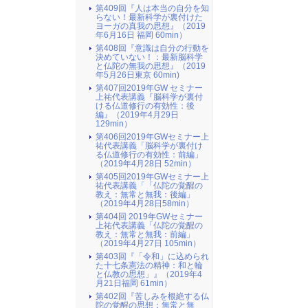
第409回『人は本当の自分を知
らない！最新科学が裏付けた
ヨーガの真我の思想』（2019
年6月16日 福岡 60min）
第408回『意識は自分の行動を
決めていない！：最新脳科学
と仏陀の無我の思想』（2019
年5月26日東京 60min)
第407回2019年GW セミナー
上祐代表講義『脳科学が裏付
ける仏道修行の有効性：後
編』（2019年4月29日
129min）
第406回2019年GWセミナー上
祐代表講義「脳科学が裏付け
る仏道修行の有効性：前編」
（2019年4月28日 52min）
第405回2019年GWセミナー上
祐代表講義「「仏陀の覚醒の
教え：無常と無我：後編」
（2019年4月28日58min）
第404回 2019年GWセミナー
上祐代表講義「仏陀の覚醒の
教え：無常と無我：前編」
（2019年4月27日 105min）
第403回『「令和」に込められ
た十七条憲法の精神：和と輪
と仏教の思想」』（2019年4
月21日福岡 61min）
第402回『苦しみを根絶する仏
陀の覚醒の思想：無常と無