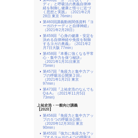
第460回『ヨーガが説く「ナー
ディ」と呼吸法の奥義自律神
経を制御し健康と悟りに近づ
く思想と実践』（2021年2月
28日 東京 76min）
第460回講義動画関係資料『ヨ
ーガのナーディと自律神経』
（2021年2月28日）
第459回『心身の健康・安定を
決める自律神経や免疫を制御
するヨガの奥義』（2021年2
月7日大阪 77min）
第458回『本番に強くなる平常
心・集中力を保つ秘訣』
（2021年1月31日東京
75min）
第457回『免疫力と集中力アッ
プの呼吸法公開第２回』
（2021年1月2日 東京
97min）
第473回『上祐史浩のなんでも
Q＆A』（2021年11月5日
73min)
上祐史浩・一般向け講義
【2020】
第456回『免疫力と集中力アッ
プの５つの呼吸法公開』
（2020年12月30日 東京
90min）
第455回『強力に免疫力をアッ
プするヨーガの４つの呼吸法