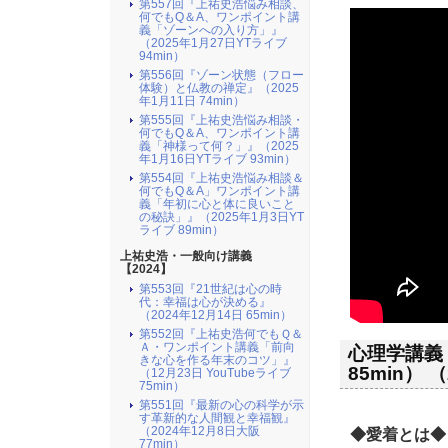
第557回『上祐史浩悩み相談、
何でもQ＆A、ワンポイント講
義「ゾーンへの入り方」』
（2025年1月27日YTライブ
94min）
第556回『ゾーン状態（フロー
体験）と仏教の禅定』（2025
年1月11日 74min）
第555回『上祐史浩悩み相談・
何でもQ＆A、ワンポイント講
義「神様って何？」』（2025
年1月16日YTライブ 93min）
第554回『上祐史浩悩み相談＆
何でもQ＆A」ワンポイント講
義「年初に心と体に良いこと
の秘訣」』（2025年1月3日YT
ライブ 89min）
上祐史浩・一般向け講義
【2024】
第553回『21世紀は心の時
代：幸福は心が決める』
（2024年12月14日 65min）
第552回『上祐史浩何でもＱ＆
Ａ・ワンポイント講義「前向
心理学講義
きな心を作る年末のコツ」』
85min） 
（12月23日 YouTubeライブ
75min）
第551回『最新の心の科学が示
す革新的な人間観と幸福観』
（2024年12月8日大阪
◆愛着とは◆
77min）