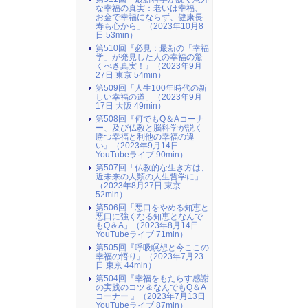
な幸福の真実：老いは幸福、
お金で幸福にならず、健康長
寿も心から」（2023年10月8
日 53min）
第510回『必見：最新の「幸福
学」が発見した人の幸福の驚
くべき真実！』（2023年9月
27日 東京 54min）
第509回「人生100年時代の新
しい幸福の道」（2023年9月
17日 大阪 49min）
第508回『何でもQ＆Aコーナ
ー、及び仏教と脳科学が説く
勝つ幸福と利他の幸福の違
い』（2023年9月14日
YouTubeライブ 90min）
第507回「仏教的な生き方は、
近未来の人類の人生哲学に」
（2023年8月27日 東京
52min）
第506回「悪口をやめる知恵と
悪口に強くなる知恵となんで
もQ＆A」（2023年8月14日
YouTubeライブ 71min）
第505回『呼吸瞑想と今ここの
幸福の悟り』（2023年7月23
日 東京 44min）
第504回『幸福をもたらす感謝
の実践のコツ＆なんでもQ＆A
コーナー 』（2023年7月13日
YouTubeライブ 87min）