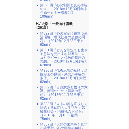
第393回『心の制御と真の幸福
の道』（2018年12月30日年末
年始セミナー講義2回
109min）
上祐史浩・一般向け講義
【2018】
第392回『心の安定に役立つ生
活環境：現代社会の孤独の問
題』（2018年12月23日東京
62min）
第391回『どんな状況でも生き
る意味を見出す心理療法「ロ
ゴセラピー」と仏教の慈悲の
思想』（2018年12月16日福岡
67min)
第390回『仏教思想の精髄：煩
悩が苦の原因・慈悲が幸福の
条件』（2018年12月9日 大阪
62min）
第389回『自我意識と悟りの意
識、循環の中の上昇期の思
想』（2018年11月25日東京
62min）
第388回『未来の苦を直視して
対処する仏陀の人生哲学：高
齢化社会・消費税の不安も』
（2018年11月18日 福岡
75min）
第387回『人類の未来を予見す
る諸思想と心の制御の精髄』