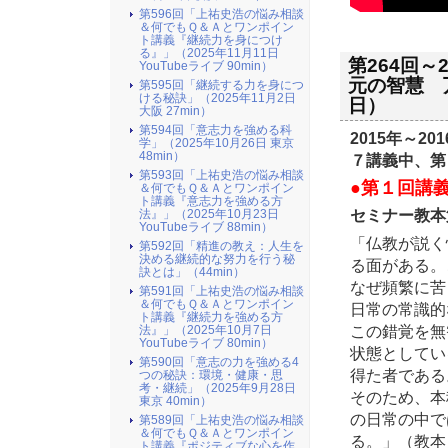
第596回「上祐史浩の悩み相談
＆何でもＱ＆Ａとワンポイン
ト講義『継続力を身につけ
る』​」（2025年11月11日
第264回～
YouTubeライブ 90min）
元の智慧 万
第595回「継続する力を身につ
ける秘訣」（2025年11月2日
日）
大阪 27min）
第594回「意志力を強める科
2015年～
学」（2025年10月26日 東京
48min）
７講義中、第
第593回「上祐史浩の悩み相談
●第１回講義（
＆何でもＱ＆Ａとワンポイン
ト講義『意志力を強める方
セミナー教本
法』​」（2025年10月23日
YouTubeライブ 88min）
「仏教が説く
第592回「精進の教え：人生を
決める継続的な努力を行う秘
る面がある。
訣とは」（44min）
なぜ頻繁に苦
第591回「上祐史浩の悩み相談
＆何でもＱ＆Ａとワンポイン
日常の常識的
ト講義『継続力を強める方
この錯覚を無
法』​」（2025年10月7日
YouTubeライブ 80min）
状態としてい
第590回「意志の力を強める4
得た者である
つの秘訣：環境・健康・思
考・継続」（2025年9月28日
そのため、本
東京 40min）
の日常の中で
第589回「上祐史浩の悩み相談
＆何でもＱ＆Ａとワンポイン
る。」（教本
ト講義『ポジティブな心を作