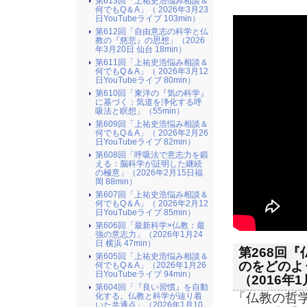
第613回「上祐史浩悩み相談＆
何でもQ＆A」（ 2026年3月23
日YouTubeライブ 103min）
第612回「自由意志の科学と仏
教の『慈悲』の思想」（2026
年3月20日 仙台 18min）
第611回「上祐史浩悩み相談＆
何でもQ＆A」（ 2026年3月12
日YouTubeライブ 80min）
第610回「東洋の『気の科学』
に基づく：気道を浄化する呼
吸法と瞑想」（55min）
第609回「上祐史浩悩み相談＆
何でもQ＆A」（ 2026年2月26
日YouTubeライブ 82min）
第608回「呼吸法で意志力を鍛
える：脳科学が証明した継続
の極意」（2026年2月15日福
岡 88min）
第607回「上祐史浩悩み相談＆
何でもQ＆A」（ 2026年2月12
日YouTubeライブ 85min）
第606回「最新科学×仏教：最
強の意志力」（2026年1月24
日 横浜 47min）
第268回
第605回「上祐史浩悩み相談＆
のをどのよう
何でもQ＆A」（2026年1月26
日YouTubeライブ 94min）
（2016年
第604回「『良い習慣』を自動
「仏教の哲
化する。仏教と科学が辿り着
いた共通点」（2026年1月10