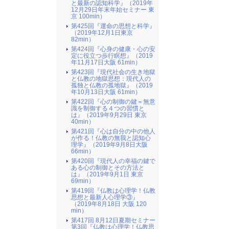
と最新の認知科学』（2019年
12月29日年末年始セミナー 東
京 100min）
第425回『運命の思想と科学』
（2019年12月1日東京
82min）
第424回『心身の健康・心の安
定に役立つ歩行瞑想』（2019
年11月17日大阪 61min）
第423回『現代社会の生き地獄
と仏教の地獄思想：現代人の
孤独と仏教の孤地獄』（2019
年10月13日大阪 61min）
第422回『心の制御の鍵＝無意
識を制御する４つの習慣と
は』（2019年9月29日 東京
40min）
第421回『心は自分の中の他人
が作る！仏教の無我と認知心
理学』（2019年9月8日大阪
66min）
第420回『現代人の幸福の鍵で
ある心の制御とその方法と
は』（2019年9月1日 東京
69min）
第419回『仏教は心理学！仏教
思想と最新人心理学③』
（2019年8月18日 大阪 120
min）
第417回 8月12日夏期セミナー
第3回『仏教は心理学！仏教思