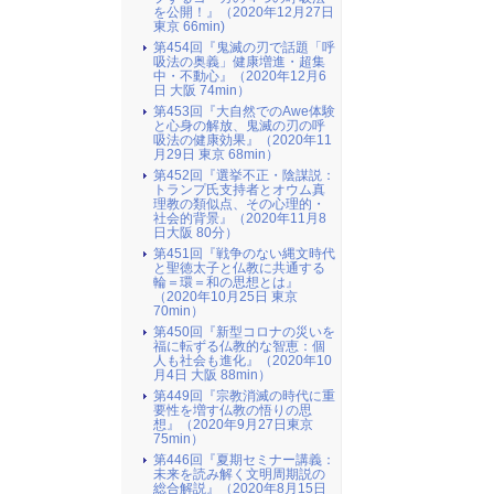
を公開！』（2020年12月27日
東京 66min)
第454回『鬼滅の刃で話題「呼
吸法の奥義」健康増進・超集
中・不動心』（2020年12月6
日 大阪 74min）
第453回『大自然でのAwe体験
と心身の解放、鬼滅の刃の呼
吸法の健康効果』（2020年11
月29日 東京 68min）
第452回『選挙不正・陰謀説：
トランプ氏支持者とオウム真
理教の類似点、その心理的・
社会的背景』（2020年11月8
日大阪 80分）
第451回『戦争のない縄文時代
と聖徳太子と仏教に共通する
輪＝環＝和の思想とは』
（2020年10月25日 東京
70min）
第450回『新型コロナの災いを
福に転ずる仏教的な智恵：個
人も社会も進化』（2020年10
月4日 大阪 88min）
第449回『宗教消滅の時代に重
要性を増す仏教の悟りの思
想』（2020年9月27日東京
75min）
第446回『夏期セミナー講義：
未来を読み解く文明周期説の
総合解説』（2020年8月15日