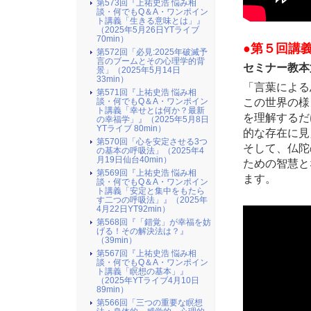
第573回『上祐史浩 悩み相
談・何でもQ＆A・ワンポイン
ト講義「生きる意味とは」』
（2025年5月26日YTライブ
70min）
●第５回講義（
第572回「必見:2025年破滅予
言のブームとその心理学的背
セミナー教本
景」（2025年5月14日
33min）
「言葉による
第571回『上祐史浩 悩み相
この世界の様
談・何でもQ＆A・ワンポイン
ト講義「幸せとは何か？最新
を理解するだ
の幸福学」』（2025年5月8日
YTライブ 80min）
的な存在に見
第570回「心を安定させる3つ
そして、仏陀
の基本の呼吸法」（2025年4
月19日仙台40min）
ための智慧と
第569回『上祐史浩 悩み相
ます。
談・何でもQ＆A・ワンポイン
ト講義「安定と集中をもたら
す二つの呼吸法」』（2025年
4月22日YT92min）
第568回『「錯覚」が幸福を妨
げる！その解決法は？』
（39min）
第567回『上祐史浩 悩み相
談・何でもQ＆A・ワンポイン
ト講義「瞑想の基本」』
（2025年YTライブ4月10日
89min）
第566回「三つの重要な瞑想