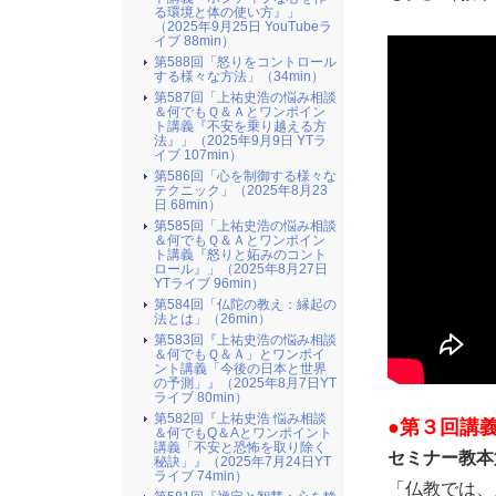
る環境と体の使い方』​」
（2025年9月25日 YouTubeラ
イブ 88min）
第588回「怒りをコントロール
する様々な方法」（34min）
第587回「上祐史浩の悩み相談
＆何でもＱ＆Ａとワンポイン
ト講義『不安を乗り越える方
法』​」（2025年9月9日 YTラ
イブ 107min）
第586回「心を制御する様々な
テクニック」（2025年8月23
日 68min）
第585回「上祐史浩の悩み相談
＆何でもＱ＆Ａとワンポイン
ト講義『怒りと妬みのコント
ロール』​」（2025年8月27日
YTライブ 96min）
第584回「仏陀の教え：縁起の
法とは」（26min）
第583回『上祐史浩の悩み相談
＆何でもＱ＆Ａ」とワンポイ
ント講義「今後の日本と世界
の予測」』（2025年8月7日YT
ライブ 80min）
第582回『上祐史浩 悩み相談
●第３回講義（
＆何でもQ＆Aとワンポイント
講義「不安と恐怖を取り除く
セミナー教本
秘訣」』（2025年7月24日YT
ライブ 74min）
「仏教では、