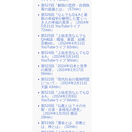
第527回「解脱の思想・自我執
着の超越とは」（57min）
第526回『なんでもQ＆Aと最
新の幸福学が解明した驚くべ
き人の幸福の真実 』（2024年
5月21日 YouTubeライブ
72min）
第525回『上祐史浩なんでも
QA相談：職場、家庭、結構、
宗教etc』（2024年4月11日
YouTubeライブ 82min）
第524回『上祐史浩なんでもQ
＆A』（2024年3月14日
YouTubeライブ 90min）
第523回「2024年日本と世界
の展望」（2024年2月17日
50min）
第522回「現代社会の孤独問題
について」（2024年2月11日
大阪 43min）
第521回『上祐史浩なんでもQ
＆A』（2024年2月8日
YouTubeライブ 94min）
第520回『仏教とは？その分
裂・分派・多様化の歴史』
（2024年1月20日 横浜
29min）
第519回『運命とは、宗教と
は、神とは』（32min）