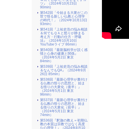
ツ』（2024年10月23日
90min)
第542回「今始まる大衆がこの
世で悟る新しい仏教と心理学
の時代！」（2024年10月13日
93min）
第541回『上祐史浩の悩み相談
＆何でもＱＡと怒りが静まる
考え方・行動の仕方・呼吸
法』（2024年10月10日
YouTubeライブ 86min）
第540回『最新脳科学が説く感
情と心身の健康と関係』
（2024年5月2日 東京
84min）
第539回『上祐史浩の悩み相談
＆なんでもQA』（2024年9月
26日 85min）
第538回『最新心理学が裏付け
る仏教の悟りの思想と、始ま
る悟りの大衆化（後半）』
（2024年5月1日 東京
96min）
第537回『最新心理学が裏付け
る仏教の悟りの思想と、始ま
る悟りの大衆化（前半）』
（2024年5月1日 東京
74min）
第536回『釈迦の教え＝初期仏
教の本質は宗教ではなく高度
な心理学！』（2024年8月10