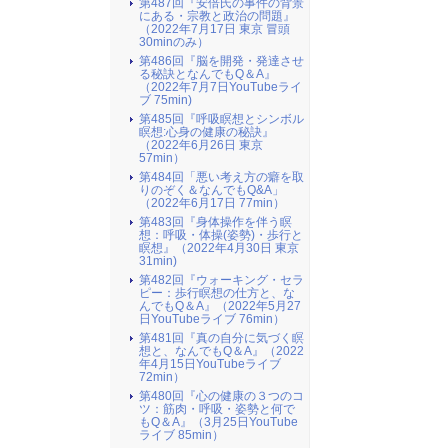
第487回『安倍氏の事件の背景
にある・宗教と政治の問題』
（2022年7月17日 東京 冒頭
30minのみ）
第486回『脳を開発・発達させ
る秘訣となんでもQ＆A』
（2022年7月7日YouTubeライ
ブ 75min)
第485回『呼吸瞑想とシンボル
瞑想:心身の健康の秘訣』
（2022年6月26日 東京
57min）
第484回「悪い考え方の癖を取
りのぞく＆なんでもQ&A」
（2022年6月17日 77min）
第483回『身体操作を伴う瞑
想：呼吸・体操(姿勢)・歩行と
瞑想』（2022年4月30日 東京
31min)
第482回『ウォーキング・セラ
ピー：歩行瞑想の仕方と、な
んでもQ＆A』（2022年5月27
日YouTubeライブ 76min）
第481回『真の自分に気づく瞑
想と、なんでもQ＆A』（2022
年4月15日YouTubeライブ
72min）
第480回『心の健康の３つのコ
ツ：筋肉・呼吸・姿勢と何で
もQ＆A』（3月25日YouTube
ライブ 85min）