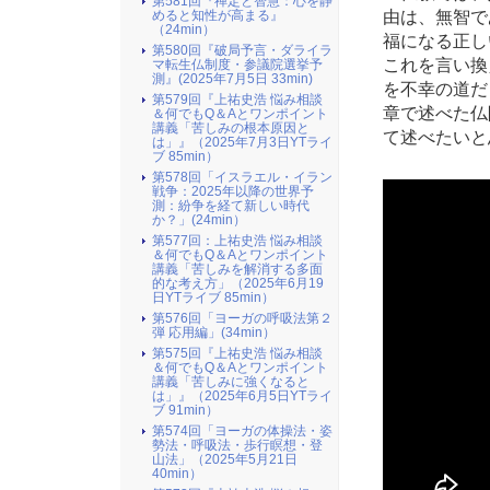
第581回『禅定と智慧：心を静
由は、無智で
めると知性が高まる』
（24min）
福になる正し
第580回『破局予言・ダライラ
これを言い換
マ転生仏制度・参議院選挙予
測』(2025年7月5日 33min)
を不幸の道だ
第579回『上祐史浩 悩み相談
章で述べた仏
＆何でもQ＆Aとワンポイント
講義「苦しみの根本原因と
て述べたいと
は」』（2025年7月3日YTライ
ブ 85min）
第578回「イスラエル・イラン
戦争：2025年以降の世界予
測：紛争を経て新しい時代
か？」(24min）
第577回：上祐史浩 悩み相談
＆何でもQ＆Aとワンポイント
講義「苦しみを解消する多面
的な考え方」（2025年6月19
日YTライブ 85min）
第576回「ヨーガの呼吸法第２
弾 応用編」(34min）
第575回『上祐史浩 悩み相談
＆何でもQ＆Aとワンポイント
講義「苦しみに強くなると
は」』（2025年6月5日YTライ
ブ 91min）
第574回「ヨーガの体操法・姿
勢法・呼吸法・歩行瞑想・登
山法」（2025年5月21日
40min）