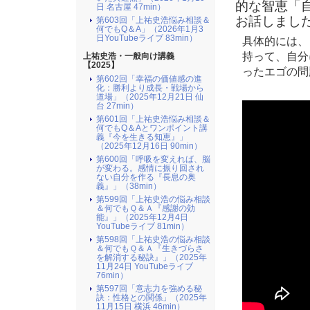
的な智恵「
日 名古屋 47min）
お話しまし
第603回「上祐史浩悩み相談＆
何でもQ＆A」（2026年1月3
日YouTubeライブ 83min）
具体的には、
持って、自分
上祐史浩・一般向け講義
【2025】
ったエゴの問
第602回「幸福の価値感の進
化：勝利より成長・戦場から
道場」（2025年12月21日 仙
台 27min）
第601回「上祐史浩悩み相談＆
何でもQ＆Aとワンポイント講
義『今を生きる知恵』」
（2025年12月16日 90min）
第600回「呼吸を変えれば、脳
が変わる。感情に振り回され
ない自分を作る『長息の奥
義』」（38min）
第599回「上祐史浩の悩み相談
＆何でもＱ＆Ａ『感謝の効
能』」（2025年12月4日
YouTubeライブ 81min）
第598回「上祐史浩の悩み相談
＆何でもＱ＆Ａ『生きづらさ
を解消する秘訣』​」（2025年
11月24日 YouTubeライブ
76min）
第597回「意志力を強める秘
訣：性格との関係」（2025年
11月15日 横浜 46min）