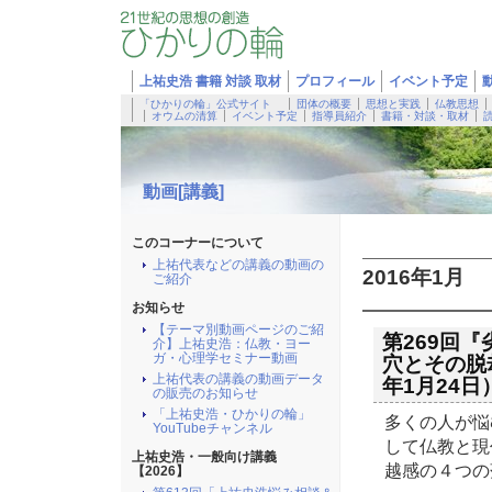
上祐史浩 書籍 対談 取材
プロフィール
イベント予定
「ひかりの輪」公式サイト
団体の概要
思想と実践
仏教思想
オウムの清算
イベント予定
指導員紹介
書籍・対談・取材
動画[講義]
このコーナーについて
上祐代表などの講義の動画の
2016年1月
ご紹介
お知らせ
【テーマ別動画ページのご紹
第269回
介】上祐史浩：仏教・ヨー
ガ・心理学セミナー動画
穴とその脱却法
上祐代表の講義の動画データ
年1月24日
の販売のお知らせ
「上祐史浩・ひかりの輪」
多くの人が悩
YouTubeチャンネル
して仏教と現
上祐史浩・一般向け講義
越感の４つの
【2026】