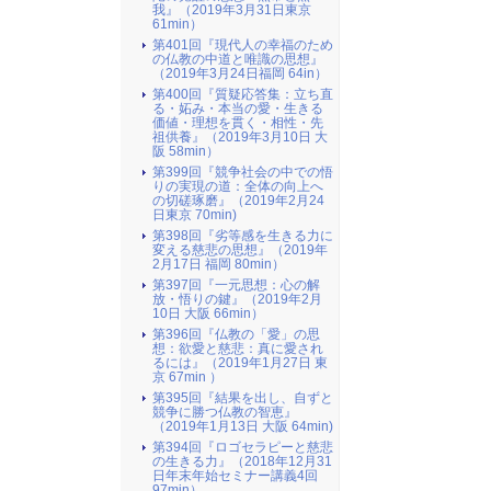
我』（2019年3月31日東京
61min）
第401回『現代人の幸福のため
の仏教の中道と唯識の思想』
（2019年3月24日福岡 64in）
第400回『質疑応答集：立ち直
る・妬み・本当の愛・生きる
価値・理想を貫く・相性・先
祖供養』（2019年3月10日 大
阪 58min）
第399回『競争社会の中での悟
りの実現の道：全体の向上へ
の切磋琢磨』（2019年2月24
日東京 70min)
第398回『劣等感を生きる力に
変える慈悲の思想』（2019年
2月17日 福岡 80min）
第397回『一元思想：心の解
放・悟りの鍵』（2019年2月
10日 大阪 66min）
第396回『仏教の「愛」の思
想：欲愛と慈悲：真に愛され
るには』（2019年1月27日 東
京 67min ）
第395回『結果を出し、自ずと
競争に勝つ仏教の智恵』
（2019年1月13日 大阪 64min)
第394回『ロゴセラピーと慈悲
の生きる力』（2018年12月31
日年末年始セミナー講義4回
97min）