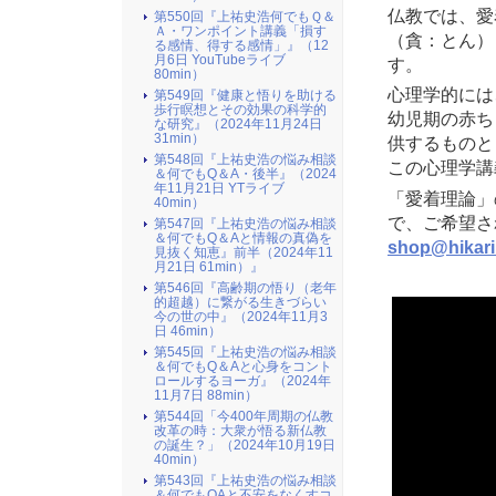
仏教では、愛
第550回『上祐史浩何でもＱ＆
Ａ・ワンポイント講義「損す
（貪：とん）
る感情、得する感情」』（12
月6日 YouTubeライブ
す。
80min）
心理学的には
第549回『健康と悟りを助ける
歩行瞑想とその効果の科学的
幼児期の赤ち
な研究』（2024年11月24日
31min）
供するものと
第548回『上祐史浩の悩み相談
この心理学講
＆何でもQ＆A・後半』（2024
年11月21日 YTライブ
「愛着理論」
40min）
で、ご希望さ
第547回『上祐史浩の悩み相談
＆何でもQ＆Aと情報の真偽を
shop@hikari
見抜く知恵』前半（2024年11
月21日 61min）』
第546回『高齢期の悟り（老年
的超越）に繋がる生きづらい
今の世の中』（2024年11月3
日 46min）
第545回『上祐史浩の悩み相談
＆何でもQ＆Aと心身をコント
ロールするヨーガ』（2024年
11月7日 88min）
第544回「今400年周期の仏教
改革の時：大衆が悟る新仏教
の誕生？」（2024年10月19日
40min）
第543回『上祐史浩の悩み相談
＆何でもQAと不安をなくすコ