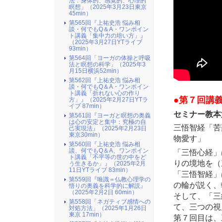
法：身体的、感覚的、心理的
瞑想」（2025年3月23日東京
45min）
第565回『上祐史浩 悩み相
談・何でもQ＆A・ワンポイン
ト講義「集中力の培い方」』
（2025年3月27日YTライブ
93min）
第564回「ヨーガの体操と呼吸
法と瞑想の科学」（2025年3
月15日横浜52min）
第562回『上祐史浩 悩み相
談・何でもQ＆A・ワンポイン
ト講義「折れない心の作り
●第７回講義（
方」』（2025年2月27日YTラ
イブ 87min）
セミナー教本
第561回『ヨーガと瞑想の奥義
は心の安定と集中：究極の自
三悟智経「苦
己実現法』（2025年2月23日
東京30min）
物愛す」
第560回『上祐史浩 悩み相
談、何でもQ＆A、ワンポイン
「三悟心経」
ト講義「不平等の世の中をど
りの境地を（
う生きるか」』（2025年2月
11日YTライブ 83min）
「三悟智経」
第559回『唯識＝仏教心理学の
の輪が説く、
悟りの奥義を科学的に解説』
（2025年2月2日 60min）
そして、「三
第558回「ネガティブ感情への
て、三つの視
対処方法」（2025年1月26日
東京 17min）
第７回目は、