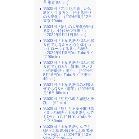
日 東京 55min）
第535回『21世紀の新しい仏
教的な生き方と、始まる悟り
の大衆化』（2024年8月12日
東京 79min）
第534回『悟りの大衆化が始ま
る新しい時代が今到来！』
（2024年9月11日 55min）
第533回『上祐史浩の悩み相談
＆何でもＱ＆Ａと心と体をコ
ントロールする６つの秘訣』
（2024年9月5日YouTubeライ
ブ 90min）
第532回『上祐史浩の悩み相談
＆何でもQ＆A＋健康に良い３
つの呼吸法：後半』（2024年
8月16日YouTubeライブ後半
49min）
第531回『上祐史浩悩み相談＆
何でもQ＆A・前半』(2024年8
月16日 66min）
第530回『初期仏教の思想と実
践』（64min)
第529回「怒りと不安を取り除
く3つの秘訣＋上祐史浩なんで
もQA」（7月4日 YouTubeラ
イブ 86min）
第528回「上祐史浩なんでも
QA＋お釈迦様は実はお医者様
だった話」（2024年6月13日
YTライブ 76min）