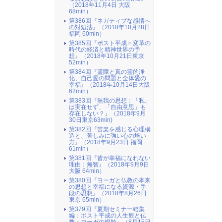
（2018年11月4日 大阪
68min）
第386回『ネガティブな感情へ
の対処法』（2018年10月28日
福岡 60min）
第385回『ポスト平成＝変革の
時代の経済と精神世界の予
想』（2018年10月21日東京
52min）
第384回『霊障と真の霊的浄
化、自己愛の問題と全体愛の
幸福』（2018年10月14日大阪
62min）
第383回『無我の思想：「私」
は実在せず、「自由意思」も
存在しない？』（2018年9月
30日東京63min)
第382回『苦楽を感じる心理構
造と、苦しみに強い心の培い
方』（2018年9月23日 福岡
61min）
第381回『皆が幸福になれない
理由：無智』（2018年9月9日
大阪 64min）
第380回『ヨーガと仏教の本来
の思想と幸福になる資源・手
段の思想』（2018年8月26日
東京 65min）
第379回『夏期セミナー総集
編：ポスト平成の人生観と仏