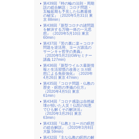
第439回『時の輪の法則・周期
説の総合解説：コロナ問題・
五輪延期も予見した仏教最後
の秘宝』（2020年5月31日 東
京 88min）
第438回『新型コロナの諸問題
を解決する万物一体の一元思
想』（2020年5月10日 東京
60min）
第437回『苦の裏に楽＝コロナ
問題を逆活用、ヨーガ源流の
サーンキャ哲学の奥義』
（2020年5月2日GWセミナー
講義 127min)
第436回『新型ウイルス最新情
報と生活習慣の改善とヨガ瞑
想による免疫強化』（2020年
4月26日 東京 47min）
第435回『コロナ問題・仏教の
歴史・瞑想の準備の仕方』
（2020年4月5日 東京
61min）
第434回『コロナ感染は自然破
壊が招いた人災！仏陀の知恵
でひも解くその解決法』
（2020年3月29日 東京
63min）
第433回『仏教とヨーガの瞑想
の総合解説』（2020年3月8日
大阪 59min)
第432回『主な仏教の瞑想の解