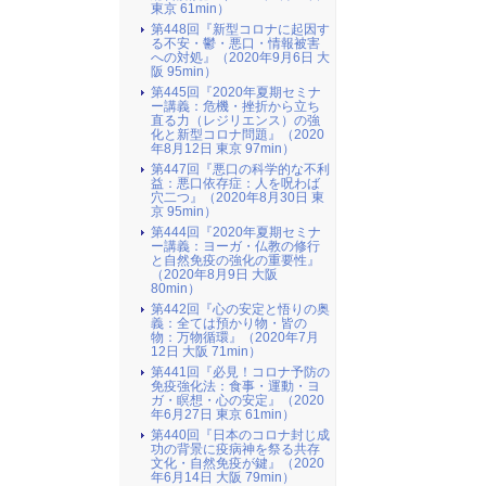
東京 61min）
第448回『新型コロナに起因す
る不安・鬱・悪口・情報被害
への対処』（2020年9月6日 大
阪 95min）
第445回『2020年夏期セミナ
ー講義：危機・挫折から立ち
直る力（レジリエンス）の強
化と新型コロナ問題』（2020
年8月12日 東京 97min）
第447回『悪口の科学的な不利
益：悪口依存症：人を呪わば
穴二つ』（2020年8月30日 東
京 95min）
第444回『2020年夏期セミナ
ー講義：ヨーガ・仏教の修行
と自然免疫の強化の重要性』
（2020年8月9日 大阪
80min）
第442回『心の安定と悟りの奥
義：全ては預かり物・皆の
物：万物循環』（2020年7月
12日 大阪 71min）
第441回『必見！コロナ予防の
免疫強化法：食事・運動・ヨ
ガ・瞑想・心の安定』（2020
年6月27日 東京 61min）
第440回『日本のコロナ封じ成
功の背景に疫病神を祭る共存
文化・自然免疫が鍵』（2020
年6月14日 大阪 79min）