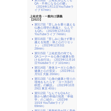
第518回『上祐史浩なんでも
QA・不幸になる心の癖』
（2024年1月11日YouTubeラ
イブ 67min）
上祐史浩・一般向け講義
【2023】
第517回『苦しみを乗り越える
仏教心理学の奥義と、なんで
もQA』（2023年12月14日
YouTubeライブ 74min）
第516回『苦しみに負けず乗り
越える知恵：体と心のリセッ
ト』（2023年12月3日
28min）
第515回『上祐史浩の何でも
QAコーナー＆心身の健康を助
ける歩行法』（2023年11月16
日Youtubeライブ 101min）
第514回「身体ヨーガと心身の
健康と心の安定」（2023年11
月5日 大阪 20min）
第513回『心身の健康と悟りの
境地をもたらす「ヨーガ歩行
瞑想」の解説』（2023年10月
29日 東京 40分）
第512回『なんでもQ＆Aと、
眼から鱗の幸福の知恵「幸福
学」のご紹介』（2023年
10/19 YouTubeライブ
69min）
第511回「最新科学が説く意外