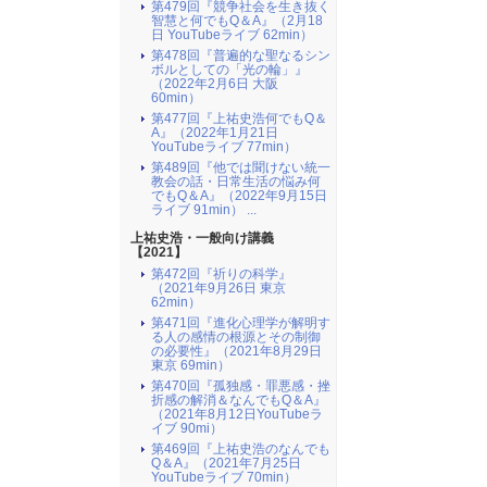
第479回『競争社会を生き抜く
智慧と何でもQ＆A』（2月18
日 YouTubeライブ 62min）
第478回『普遍的な聖なるシン
ボルとしての「光の輪」』
（2022年2月6日 大阪
60min）
第477回『上祐史浩何でもQ＆
A』（2022年1月21日
YouTubeライブ 77min）
第489回『他では聞けない統一
教会の話・日常生活の悩み何
でもQ＆A』（2022年9月15日
ライブ 91min） ...
上祐史浩・一般向け講義
【2021】
第472回『祈りの科学』
（2021年9月26日 東京
62min）
第471回『進化心理学が解明す
る人の感情の根源とその制御
の必要性』（2021年8月29日
東京 69min）
第470回『孤独感・罪悪感・挫
折感の解消＆なんでもQ＆A』
（2021年8月12日YouTubeラ
イブ 90mi）
第469回『上祐史浩のなんでも
Q＆A』（2021年7月25日
YouTubeライブ 70min）