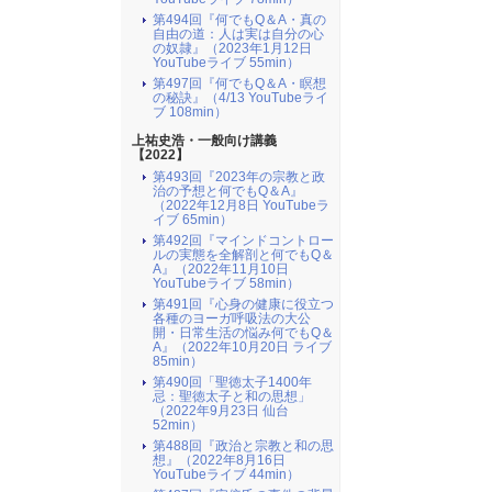
第494回『何でもQ＆A・真の
自由の道：人は実は自分の心
の奴隷』（2023年1月12日
YouTubeライブ 55min）
第497回『何でもQ＆A・瞑想
の秘訣』（4/13 YouTubeライ
ブ 108min）
上祐史浩・一般向け講義
【2022】
第493回『2023年の宗教と政
治の予想と何でもQ＆A』
（2022年12月8日 YouTubeラ
イブ 65min）
第492回『マインドコントロー
ルの実態を全解剖と何でもQ＆
A』（2022年11月10日
YouTubeライブ 58min）
第491回『心身の健康に役立つ
各種のヨーガ呼吸法の大公
開・日常生活の悩み何でもQ＆
A』（2022年10月20日 ライブ
85min）
第490回「聖徳太子1400年
忌：聖徳太子と和の思想」
（2022年9月23日 仙台
52min）
第488回『政治と宗教と和の思
想』（2022年8月16日
YouTubeライブ 44min）