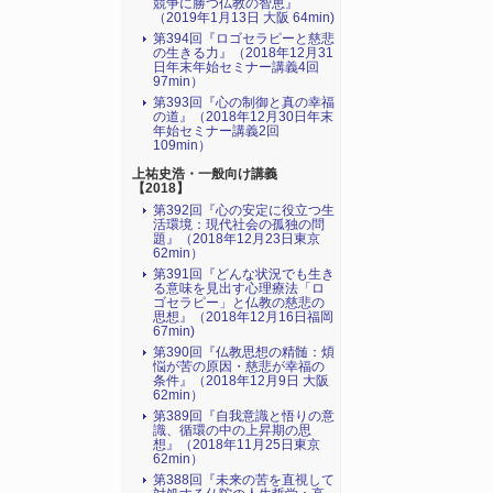
競争に勝つ仏教の智恵』
（2019年1月13日 大阪 64min)
第394回『ロゴセラピーと慈悲
の生きる力』（2018年12月31
日年末年始セミナー講義4回
97min）
第393回『心の制御と真の幸福
の道』（2018年12月30日年末
年始セミナー講義2回
109min）
上祐史浩・一般向け講義
【2018】
第392回『心の安定に役立つ生
活環境：現代社会の孤独の問
題』（2018年12月23日東京
62min）
第391回『どんな状況でも生き
る意味を見出す心理療法「ロ
ゴセラピー」と仏教の慈悲の
思想』（2018年12月16日福岡
67min)
第390回『仏教思想の精髄：煩
悩が苦の原因・慈悲が幸福の
条件』（2018年12月9日 大阪
62min）
第389回『自我意識と悟りの意
識、循環の中の上昇期の思
想』（2018年11月25日東京
62min）
第388回『未来の苦を直視して