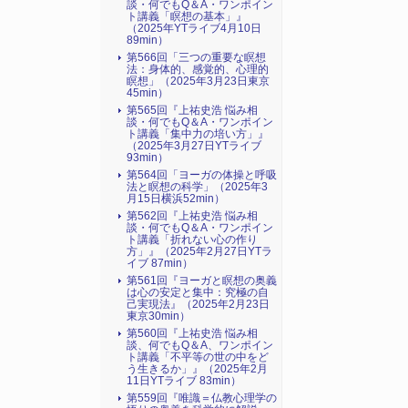
談・何でもQ＆A・ワンポイン
ト講義「瞑想の基本」』
（2025年YTライブ4月10日
89min）
第566回「三つの重要な瞑想
法：身体的、感覚的、心理的
瞑想」（2025年3月23日東京
45min）
第565回『上祐史浩 悩み相
談・何でもQ＆A・ワンポイン
ト講義「集中力の培い方」』
（2025年3月27日YTライブ
93min）
第564回「ヨーガの体操と呼吸
法と瞑想の科学」（2025年3
月15日横浜52min）
第562回『上祐史浩 悩み相
談・何でもQ＆A・ワンポイン
ト講義「折れない心の作り
方」』（2025年2月27日YTラ
イブ 87min）
第561回『ヨーガと瞑想の奥義
は心の安定と集中：究極の自
己実現法』（2025年2月23日
東京30min）
第560回『上祐史浩 悩み相
談、何でもQ＆A、ワンポイン
ト講義「不平等の世の中をど
う生きるか」』（2025年2月
11日YTライブ 83min）
第559回『唯識＝仏教心理学の