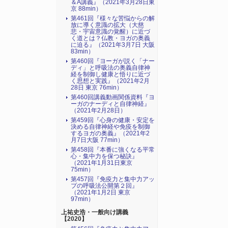
＆A講義』（2021年3月28日東
京 88min）
第461回『様々な苦悩からの解
放に導く意識の拡大（大慈
悲・宇宙意識の覚醒）に近づ
く道とは？仏教・ヨガの奥義
に迫る』（2021年3月7日 大阪
83min）
第460回『ヨーガが説く「ナー
ディ」と呼吸法の奥義自律神
経を制御し健康と悟りに近づ
く思想と実践』（2021年2月
28日 東京 76min）
第460回講義動画関係資料『ヨ
ーガのナーディと自律神経』
（2021年2月28日）
第459回『心身の健康・安定を
決める自律神経や免疫を制御
するヨガの奥義』（2021年2
月7日大阪 77min）
第458回『本番に強くなる平常
心・集中力を保つ秘訣』
（2021年1月31日東京
75min）
第457回『免疫力と集中力アッ
プの呼吸法公開第２回』
（2021年1月2日 東京
97min）
上祐史浩・一般向け講義
【2020】