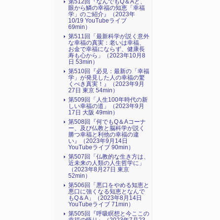
第512回『なんでもQ＆Aと、
眼から鱗の幸福の知恵「幸福
学」のご紹介』（2023年
10/19 YouTubeライブ
69min）
第511回「最新科学が説く意外
な幸福の真実：老いは幸福、
お金で幸福にならず、健康長
寿も心から」（2023年10月8
日 53min）
第510回『必見：最新の「幸福
学」が発見した人の幸福の驚
くべき真実！』（2023年9月
27日 東京 54min）
第509回「人生100年時代の新
しい幸福の道」（2023年9月
17日 大阪 49min）
第508回『何でもQ＆Aコーナ
ー、及び仏教と脳科学が説く
勝つ幸福と利他の幸福の違
い』（2023年9月14日
YouTubeライブ 90min）
第507回「仏教的な生き方は、
近未来の人類の人生哲学に」
（2023年8月27日 東京
52min）
第506回「悪口をやめる知恵と
悪口に強くなる知恵となんで
もQ＆A」（2023年8月14日
YouTubeライブ 71min）
第505回『呼吸瞑想と今ここの