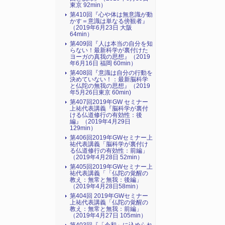
東京 92min）
第410回『心や体は無意識が動
かす＝意識は単なる傍観者』
（2019年6月23日 大阪
64min）
第409回『人は本当の自分を知
らない！最新科学が裏付けた
ヨーガの真我の思想』（2019
年6月16日 福岡 60min）
第408回『意識は自分の行動を
決めていない！：最新脳科学
と仏陀の無我の思想』（2019
年5月26日東京 60min)
第407回2019年GW セミナー
上祐代表講義『脳科学が裏付
ける仏道修行の有効性：後
編』（2019年4月29日
129min）
第406回2019年GWセミナー上
祐代表講義「脳科学が裏付け
る仏道修行の有効性：前編」
（2019年4月28日 52min）
第405回2019年GWセミナー上
祐代表講義「「仏陀の覚醒の
教え：無常と無我：後編」
（2019年4月28日58min）
第404回 2019年GWセミナー
上祐代表講義「仏陀の覚醒の
教え：無常と無我：前編」
（2019年4月27日 105min）