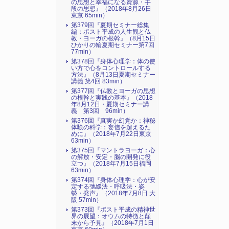
の思想と幸福になる資源・手
段の思想』（2018年8月26日
東京 65min）
第379回『夏期セミナー総集
編：ポスト平成の人生観と仏
教・ヨーガの根幹』（8月15日
ひかりの輪夏期セミナー第7回
77min）
第378回『身体心理学：体の使
い方で心をコントロールする
方法』（8月13日夏期セミナー
講義 第4回 83min）
第377回『仏教とヨーガの思想
の根幹と実践の基本』（2018
年8月12日・夏期セミナー講
義 第3回 96min）
第376回『真実か幻覚か：神秘
体験の科学：妄信を超えるた
めに』（2018年7月22日東京
63min）
第375回『マントラヨーガ：心
の解放・安定・脳の開発に役
立つ』（2018年7月15日福岡
63min）
第374回『身体心理学：心が安
定する弛緩法・呼吸法・姿
勢・発声』（2018年7月8日 大
阪 57min）
第373回『ポスト平成の精神世
界の展望：オウムの特徴と顛
末から予見』（2018年7月1日