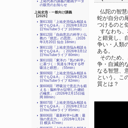
上祐代表の講義の動画データ
の販売のお知らせ
仏陀の智慧
上祐史浩・一般向け講義
【2026】
蛇が自分の
第613回「上祐史浩悩み相談＆
つけるのと
何でもQ＆A」（ 2026年3月23
日YouTubeライブ 103min）
すなわち、
第612回「自由意志の科学と仏
と錯覚し、
教の『慈悲』の思想」（2026
年3月20日 仙台 18min）
争い・人類
第611回「上祐史浩悩み相談＆
ある。
何でもQ＆A」（ 2026年3月12
日YouTubeライブ 80min）
そのため、
第610回「東洋の『気の科学』
争・自滅的
に基づく：気道を浄化する呼
吸法と瞑想」（55min）
なる智慧、
第609回「上祐史浩悩み相談＆
という。こ
何でもQ＆A」（ 2026年2月26
日YouTubeライブ 82min）
質とは？
第608回「呼吸法で意志力を鍛
える：脳科学が証明した継続
の極意」（2026年2月15日福
岡 88min）
第607回「上祐史浩悩み相談＆
何でもQ＆A」（ 2026年2月12
日YouTubeライブ 85min）
第606回「最新科学×仏教：最
強の意志力」（2026年1月24
日 横浜 47min）