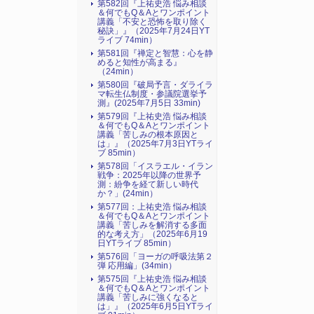
第582回『上祐史浩 悩み相談
＆何でもQ＆Aとワンポイント
講義「不安と恐怖を取り除く
秘訣」』（2025年7月24日YT
ライブ 74min）
第581回『禅定と智慧：心を静
めると知性が高まる』
（24min）
第580回『破局予言・ダライラ
マ転生仏制度・参議院選挙予
測』(2025年7月5日 33min)
第579回『上祐史浩 悩み相談
＆何でもQ＆Aとワンポイント
講義「苦しみの根本原因と
は」』（2025年7月3日YTライ
ブ 85min）
第578回「イスラエル・イラン
戦争：2025年以降の世界予
測：紛争を経て新しい時代
か？」(24min）
第577回：上祐史浩 悩み相談
＆何でもQ＆Aとワンポイント
講義「苦しみを解消する多面
的な考え方」（2025年6月19
日YTライブ 85min）
第576回「ヨーガの呼吸法第２
弾 応用編」(34min）
第575回『上祐史浩 悩み相談
＆何でもQ＆Aとワンポイント
講義「苦しみに強くなると
は」』（2025年6月5日YTライ