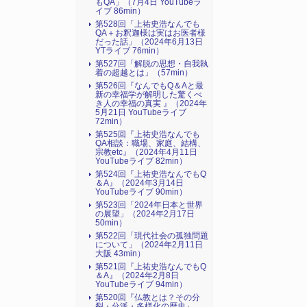
もQA」（7月4日 YouTubeラ
イブ 86min）
第528回「上祐史浩なんでも
QA＋お釈迦様は実はお医者様
だった話」（2024年6月13日
YTライブ 76min）
第527回「解脱の思想・自我執
着の超越とは」（57min）
第526回『なんでもQ＆Aと最
新の幸福学が解明した驚くべ
き人の幸福の真実 』（2024年
5月21日 YouTubeライブ
72min）
第525回『上祐史浩なんでも
QA相談：職場、家庭、結構、
宗教etc』（2024年4月11日
YouTubeライブ 82min）
第524回『上祐史浩なんでもQ
＆A』（2024年3月14日
YouTubeライブ 90min）
第523回「2024年日本と世界
の展望」（2024年2月17日
50min）
第522回「現代社会の孤独問題
について」（2024年2月11日
大阪 43min）
第521回『上祐史浩なんでもQ
＆A』（2024年2月8日
YouTubeライブ 94min）
第520回『仏教とは？その分
裂・分派・多様化の歴史』