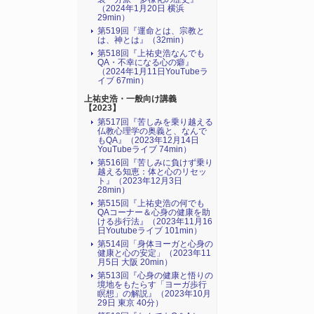
（2024年1月20日 横浜
29min）
第519回『運命とは、宗教と
は、神とは』（32min）
第518回『上祐史浩なんでも
QA・不幸になる心の癖』
（2024年1月11日YouTubeラ
イブ 67min）
上祐史浩・一般向け講義
【2023】
第517回『苦しみを乗り越える
仏教心理学の奥義と、なんで
もQA』（2023年12月14日
YouTubeライブ 74min）
第516回『苦しみに負けず乗り
越える知恵：体と心のリセッ
ト』（2023年12月3日
28min）
第515回『上祐史浩の何でも
QAコーナー＆心身の健康を助
ける歩行法』（2023年11月16
日Youtubeライブ 101min）
第514回「身体ヨーガと心身の
健康と心の安定」（2023年11
月5日 大阪 20min）
第513回『心身の健康と悟りの
境地をもたらす「ヨーガ歩行
瞑想」の解説』（2023年10月
29日 東京 40分）