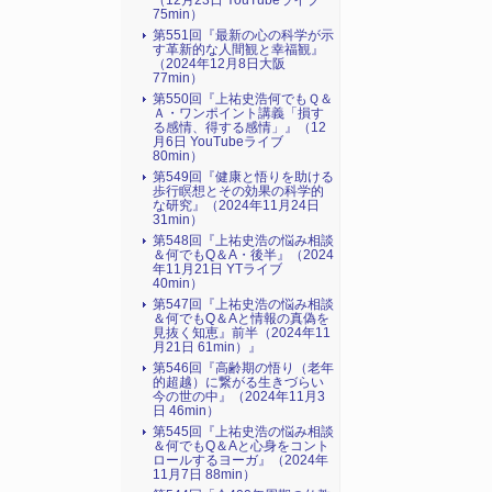
（12月23日 YouTubeライブ
75min）
第551回『最新の心の科学が示
す革新的な人間観と幸福観』
（2024年12月8日大阪
77min）
第550回『上祐史浩何でもＱ＆
Ａ・ワンポイント講義「損す
る感情、得する感情」』（12
月6日 YouTubeライブ
80min）
第549回『健康と悟りを助ける
歩行瞑想とその効果の科学的
な研究』（2024年11月24日
31min）
第548回『上祐史浩の悩み相談
＆何でもQ＆A・後半』（2024
年11月21日 YTライブ
40min）
第547回『上祐史浩の悩み相談
＆何でもQ＆Aと情報の真偽を
見抜く知恵』前半（2024年11
月21日 61min）』
第546回『高齢期の悟り（老年
的超越）に繋がる生きづらい
今の世の中』（2024年11月3
日 46min）
第545回『上祐史浩の悩み相談
＆何でもQ＆Aと心身をコント
ロールするヨーガ』（2024年
11月7日 88min）