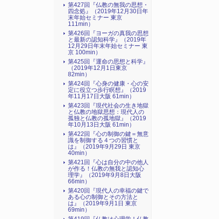
第427回『仏教の無我の思想・
四念処』（2019年12月30日年
末年始セミナー 東京
111min）
第426回『ヨーガの真我の思想
と最新の認知科学』（2019年
12月29日年末年始セミナー 東
京 100min）
第425回『運命の思想と科学』
（2019年12月1日東京
82min）
第424回『心身の健康・心の安
定に役立つ歩行瞑想』（2019
年11月17日大阪 61min）
第423回『現代社会の生き地獄
と仏教の地獄思想：現代人の
孤独と仏教の孤地獄』（2019
年10月13日大阪 61min）
第422回『心の制御の鍵＝無意
識を制御する４つの習慣と
は』（2019年9月29日 東京
40min）
第421回『心は自分の中の他人
が作る！仏教の無我と認知心
理学』（2019年9月8日大阪
66min）
第420回『現代人の幸福の鍵で
ある心の制御とその方法と
は』（2019年9月1日 東京
69min）