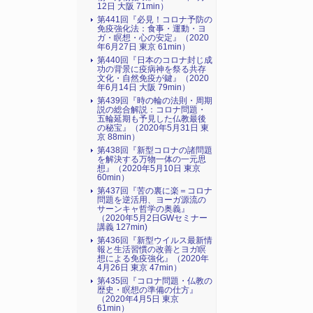
12日 大阪 71min）
第441回『必見！コロナ予防の
免疫強化法：食事・運動・ヨ
ガ・瞑想・心の安定』（2020
年6月27日 東京 61min）
第440回『日本のコロナ封じ成
功の背景に疫病神を祭る共存
文化・自然免疫が鍵』（2020
年6月14日 大阪 79min）
第439回『時の輪の法則・周期
説の総合解説：コロナ問題・
五輪延期も予見した仏教最後
の秘宝』（2020年5月31日 東
京 88min）
第438回『新型コロナの諸問題
を解決する万物一体の一元思
想』（2020年5月10日 東京
60min）
第437回『苦の裏に楽＝コロナ
問題を逆活用、ヨーガ源流の
サーンキャ哲学の奥義』
（2020年5月2日GWセミナー
講義 127min)
第436回『新型ウイルス最新情
報と生活習慣の改善とヨガ瞑
想による免疫強化』（2020年
4月26日 東京 47min）
第435回『コロナ問題・仏教の
歴史・瞑想の準備の仕方』
（2020年4月5日 東京
61min）