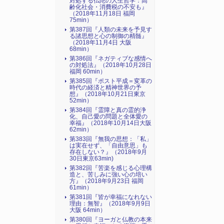
対処する仏陀の人生哲学：高
齢化社会・消費税の不安も』
（2018年11月18日 福岡
75min）
第387回『人類の未来を予見す
る諸思想と心の制御の精髄』
（2018年11月4日 大阪
68min）
第386回『ネガティブな感情へ
の対処法』（2018年10月28日
福岡 60min）
第385回『ポスト平成＝変革の
時代の経済と精神世界の予
想』（2018年10月21日東京
52min）
第384回『霊障と真の霊的浄
化、自己愛の問題と全体愛の
幸福』（2018年10月14日大阪
62min）
第383回『無我の思想：「私」
は実在せず、「自由意思」も
存在しない？』（2018年9月
30日東京63min)
第382回『苦楽を感じる心理構
造と、苦しみに強い心の培い
方』（2018年9月23日 福岡
61min）
第381回『皆が幸福になれない
理由：無智』（2018年9月9日
大阪 64min）
第380回『ヨーガと仏教の本来