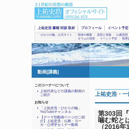
上祐史浩 書籍 対談 取材
プロフィール
イベント予定
「ひかりの輪」公式サイト
団体の概要
思想と実践
仏教思想
オウムの清算
イベント予定
指導
動画[講義]
このコーナーについて
上祐代表などの講義の動画の
上祐史浩・一
ご紹介
お知らせ
「上祐史浩・ひかりの輪」
YouTubeチャンネル
第303
【テーマ別動画ページのご紹
噛む蛇とは』
介】上祐史浩：仏教・ヨー
ガ・心理学セミナー動画
（2016年