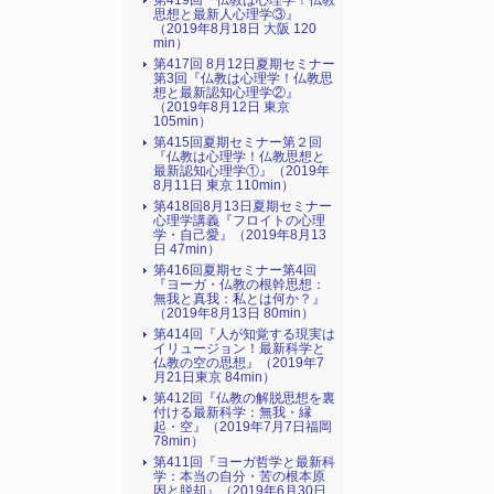
第419回『仏教は心理学！仏教
思想と最新人心理学③』
（2019年8月18日 大阪 120
min）
第417回 8月12日夏期セミナー
第3回『仏教は心理学！仏教思
想と最新認知心理学②』
（2019年8月12日 東京
105min）
第415回夏期セミナー第２回
『仏教は心理学！仏教思想と
最新認知心理学①』（2019年
8月11日 東京 110min）
第418回8月13日夏期セミナー
心理学講義『フロイトの心理
学・自己愛』（2019年8月13
日 47min）
第416回夏期セミナー第4回
『ヨーガ・仏教の根幹思想：
無我と真我：私とは何か？』
（2019年8月13日 80min）
第414回『人が知覚する現実は
イリュージョン！最新科学と
仏教の空の思想』（2019年7
月21日東京 84min）
第412回『仏教の解脱思想を裏
付ける最新科学：無我・縁
起・空』（2019年7月7日福岡
78min）
第411回『ヨーガ哲学と最新科
学：本当の自分・苦の根本原
因と脱却』（2019年6月30日