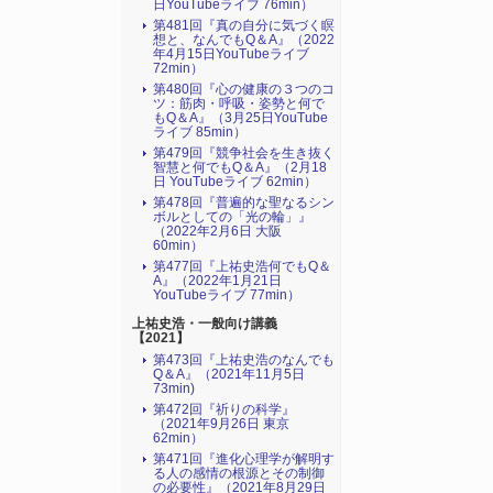
日YouTubeライブ 76min）
第481回『真の自分に気づく瞑
想と、なんでもQ＆A』（2022
年4月15日YouTubeライブ
72min）
第480回『心の健康の３つのコ
ツ：筋肉・呼吸・姿勢と何で
もQ＆A』（3月25日YouTube
ライブ 85min）
第479回『競争社会を生き抜く
智慧と何でもQ＆A』（2月18
日 YouTubeライブ 62min）
第478回『普遍的な聖なるシン
ボルとしての「光の輪」』
（2022年2月6日 大阪
60min）
第477回『上祐史浩何でもQ＆
A』（2022年1月21日
YouTubeライブ 77min）
上祐史浩・一般向け講義
【2021】
第473回『上祐史浩のなんでも
Q＆A』（2021年11月5日
73min)
第472回『祈りの科学』
（2021年9月26日 東京
62min）
第471回『進化心理学が解明す
る人の感情の根源とその制御
の必要性』（2021年8月29日