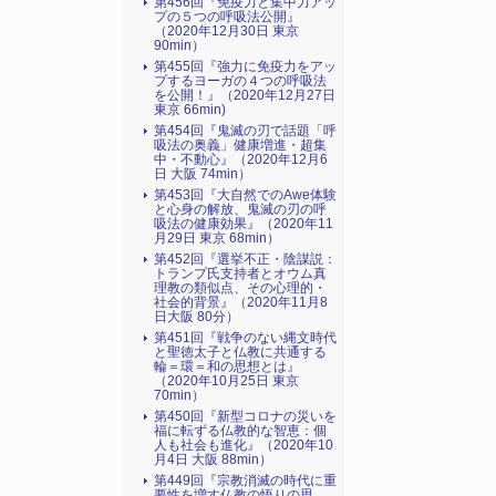
第456回『免疫力と集中力アッ
プの５つの呼吸法公開』
（2020年12月30日 東京
90min）
第455回『強力に免疫力をアッ
プするヨーガの４つの呼吸法
を公開！』（2020年12月27日
東京 66min)
第454回『鬼滅の刃で話題「呼
吸法の奥義」健康増進・超集
中・不動心』（2020年12月6
日 大阪 74min）
第453回『大自然でのAwe体験
と心身の解放、鬼滅の刃の呼
吸法の健康効果』（2020年11
月29日 東京 68min）
第452回『選挙不正・陰謀説：
トランプ氏支持者とオウム真
理教の類似点、その心理的・
社会的背景』（2020年11月8
日大阪 80分）
第451回『戦争のない縄文時代
と聖徳太子と仏教に共通する
輪＝環＝和の思想とは』
（2020年10月25日 東京
70min）
第450回『新型コロナの災いを
福に転ずる仏教的な智恵：個
人も社会も進化』（2020年10
月4日 大阪 88min）
第449回『宗教消滅の時代に重
要性を増す仏教の悟りの思