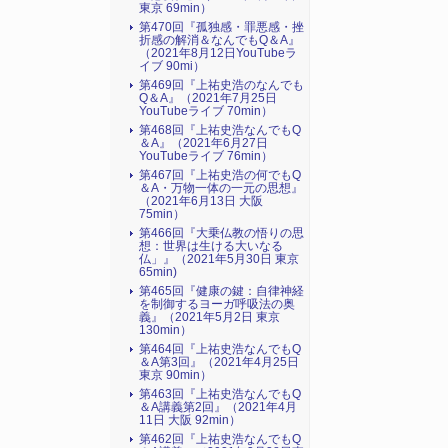
東京 69min）
第470回『孤独感・罪悪感・挫
折感の解消＆なんでもQ＆A』
（2021年8月12日YouTubeラ
イブ 90mi）
第469回『上祐史浩のなんでも
Q＆A』（2021年7月25日
YouTubeライブ 70min）
第468回『上祐史浩なんでもQ
＆A』（2021年6月27日
YouTubeライブ 76min）
第467回『上祐史浩の何でもQ
＆A・万物一体の一元の思想』
（2021年6月13日 大阪
75min）
第466回『大乗仏教の悟りの思
想：世界は生ける大いなる
仏」』（2021年5月30日 東京
65min)
第465回『健康の鍵：自律神経
を制御するヨーガ呼吸法の奥
義』（2021年5月2日 東京
130min）
第464回『上祐史浩なんでもQ
＆A第3回』（2021年4月25日
東京 90min）
第463回『上祐史浩なんでもQ
＆A講義第2回』（2021年4月
11日 大阪 92min）
第462回『上祐史浩なんでもQ