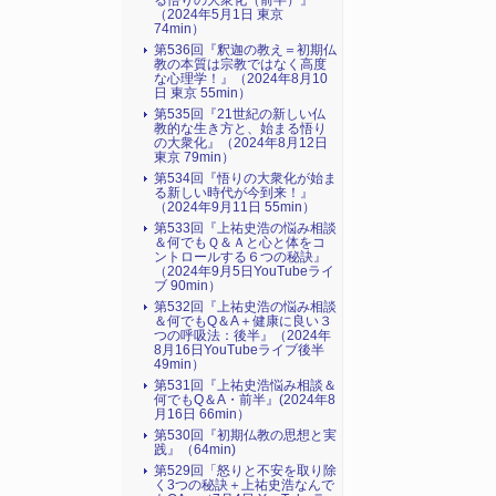
る悟りの大衆化（前半）』
（2024年5月1日 東京
74min）
第536回『釈迦の教え＝初期仏
教の本質は宗教ではなく高度
な心理学！』（2024年8月10
日 東京 55min）
第535回『21世紀の新しい仏
教的な生き方と、始まる悟り
の大衆化』（2024年8月12日
東京 79min）
第534回『悟りの大衆化が始ま
る新しい時代が今到来！』
（2024年9月11日 55min）
第533回『上祐史浩の悩み相談
＆何でもＱ＆Ａと心と体をコ
ントロールする６つの秘訣』
（2024年9月5日YouTubeライ
ブ 90min）
第532回『上祐史浩の悩み相談
＆何でもQ＆A＋健康に良い３
つの呼吸法：後半』（2024年
8月16日YouTubeライブ後半
49min）
第531回『上祐史浩悩み相談＆
何でもQ＆A・前半』(2024年8
月16日 66min）
第530回『初期仏教の思想と実
践』（64min)
第529回「怒りと不安を取り除
く3つの秘訣＋上祐史浩なんで