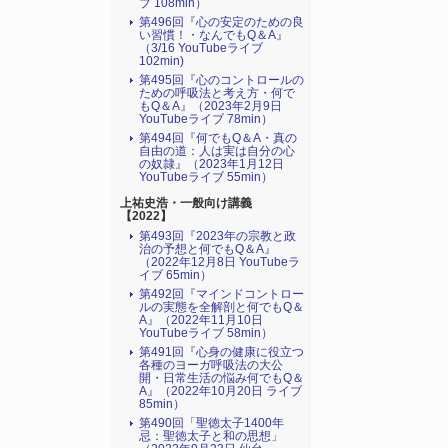
ブ 108min）
第496回『心の安定のための良
い習慣！・なんでもQ＆A』
（3/16 YouTubeライブ
102min)
第495回『心のコントロールの
ための呼吸法と考え方・何で
もQ＆A』（2023年2月9日
YouTubeライブ 78min）
第494回『何でもQ＆A・真の
自由の道：人は実は自分の心
の奴隷』（2023年1月12日
YouTubeライブ 55min）
上祐史浩・一般向け講義
【2022】
第493回『2023年の宗教と政
治の予想と何でもQ＆A』
（2022年12月8日 YouTubeラ
イブ 65min）
第492回『マインドコントロー
ルの実態を全解剖と何でもQ＆
A』（2022年11月10日
YouTubeライブ 58min）
第491回『心身の健康に役立つ
各種のヨーガ呼吸法の大公
開・日常生活の悩み何でもQ＆
A』（2022年10月20日 ライブ
85min）
第490回「聖徳太子1400年
忌：聖徳太子と和の思想」