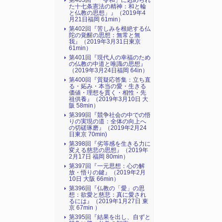
第403回『「令和」に込められ
た十七条憲法の精神：和と輪
と仏教の思想」』（2019年4
月21日福岡 61min）
第402回『苦しみを根絶する仏
陀の覚醒の思想：無常と無
我』（2019年3月31日東京
61min）
第401回『現代人の幸福のため
の仏教の中道と唯識の思想』
（2019年3月24日福岡 64in）
第400回『質疑応答集：立ち直
る・妬み・本当の愛・生きる
価値・理想を貫く・相性・先
祖供養』（2019年3月10日 大
阪 58min）
第399回『競争社会の中での悟
りの実現の道：全体の向上へ
の切磋琢磨』（2019年2月24
日東京 70min)
第398回『劣等感を生きる力に
変える慈悲の思想』（2019年
2月17日 福岡 80min）
第397回『一元思想：心の解
放・悟りの鍵』（2019年2月
10日 大阪 66min）
第396回『仏教の「愛」の思
想：欲愛と慈悲：真に愛され
るには』（2019年1月27日 東
京 67min ）
第395回『結果を出し、自ずと