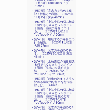
11月24日 YouTubeライブ
76min）
第597回「意志力を強める秘
訣：性格との関係」（2025年
11月15日 横浜 46min）
第596回「上祐史浩の悩み相談
＆何でもＱ＆Ａとワンポイン
ト講義『継続力を身につけ
る』​」（2025年11月11日
YouTubeライブ 90min）
第595回「継続する力を身につ
ける秘訣」（2025年11月2日
大阪 27min）
第594回「意志力を強める科
学」（2025年10月26日 東京
48min）
第593回「上祐史浩の悩み相談
＆何でもＱ＆Ａとワンポイン
ト講義『意志力を強める方
法』​」（2025年10月23日
YouTubeライブ 88min）
第592回「精進の教え：人生を
決める継続的な努力を行う秘
訣とは」（44min）
第591回「上祐史浩の悩み相談
＆何でもＱ＆Ａとワンポイン
ト講義『継続力を強める方
法』​」（2025年10月7日
YouTubeライブ 80min）
第590回「意志の力を強める4