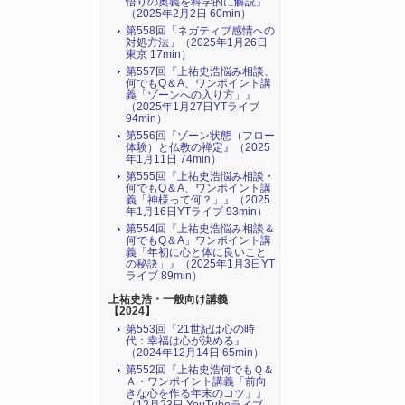
悟りの奥義を科学的に解説』
（2025年2月2日 60min）
第558回「ネガティブ感情への
対処方法」（2025年1月26日
東京 17min）
第557回『上祐史浩悩み相談、
何でもQ＆A、ワンポイント講
義「ゾーンへの入り方」』
（2025年1月27日YTライブ
94min）
第556回『ゾーン状態（フロー
体験）と仏教の禅定』（2025
年1月11日 74min）
第555回『上祐史浩悩み相談・
何でもQ＆A、ワンポイント講
義「神様って何？」』（2025
年1月16日YTライブ 93min）
第554回『上祐史浩悩み相談＆
何でもQ＆A」ワンポイント講
義「年初に心と体に良いこと
の秘訣」』（2025年1月3日YT
ライブ 89min）
上祐史浩・一般向け講義
【2024】
第553回『21世紀は心の時
代：幸福は心が決める』
（2024年12月14日 65min）
第552回『上祐史浩何でもＱ＆
Ａ・ワンポイント講義「前向
きな心を作る年末のコツ」』