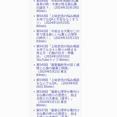
第544回「今400年周期の仏教
改革の時：大衆が悟る新仏教
の誕生？」（2024年10月19日
40min）
第543回『上祐史浩の悩み相談
＆何でもQAと不安をなくすコ
ツ』（2024年10月23日
90min)
第542回「今始まる大衆がこの
世で悟る新しい仏教と心理学
の時代！」（2024年10月13日
93min）
第541回『上祐史浩の悩み相談
＆何でもＱＡと怒りが静まる
考え方・行動の仕方・呼吸
法』（2024年10月10日
YouTubeライブ 86min）
第540回『最新脳科学が説く感
情と心身の健康と関係』
（2024年5月2日 東京
84min）
第539回『上祐史浩の悩み相談
＆なんでもQA』（2024年9月
26日 85min）
第538回『最新心理学が裏付け
る仏教の悟りの思想と、始ま
る悟りの大衆化（後半）』
（2024年5月1日 東京
96min）
第537回『最新心理学が裏付け
る仏教の悟りの思想と、始ま