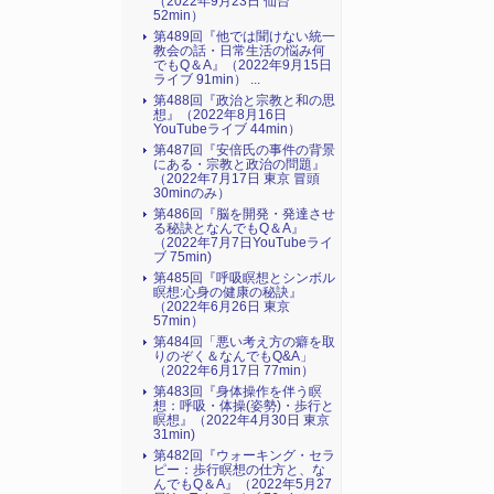
（2022年9月23日 仙台
52min）
第489回『他では聞けない統一
教会の話・日常生活の悩み何
でもQ＆A』（2022年9月15日
ライブ 91min） ...
第488回『政治と宗教と和の思
想』（2022年8月16日
YouTubeライブ 44min）
第487回『安倍氏の事件の背景
にある・宗教と政治の問題』
（2022年7月17日 東京 冒頭
30minのみ）
第486回『脳を開発・発達させ
る秘訣となんでもQ＆A』
（2022年7月7日YouTubeライ
ブ 75min)
第485回『呼吸瞑想とシンボル
瞑想:心身の健康の秘訣』
（2022年6月26日 東京
57min）
第484回「悪い考え方の癖を取
りのぞく＆なんでもQ&A」
（2022年6月17日 77min）
第483回『身体操作を伴う瞑
想：呼吸・体操(姿勢)・歩行と
瞑想』（2022年4月30日 東京
31min)
第482回『ウォーキング・セラ
ピー：歩行瞑想の仕方と、な
んでもQ＆A』（2022年5月27