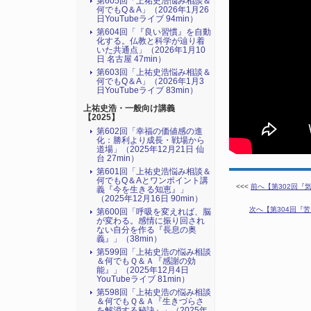
第605回「上祐史浩悩み相談＆
何でもQ＆A」（2026年1月26
日YouTubeライブ 94min）
第604回「『良い習慣』を自動
化する。仏教と科学が辿り着
いた共通点」（2026年1月10
日 名古屋 47min）
第603回「上祐史浩悩み相談＆
何でもQ＆A」（2026年1月3
日YouTubeライブ 83min）
上祐史浩・一般向け講義
【2025】
第602回「幸福の価値感の進
化：勝利より成長・戦場から
道場」（2025年12月21日 仙
台 27min）
第601回「上祐史浩悩み相談＆
何でもQ＆Aとワンポイント講
<<<
前へ【第302回『気
義『今を生きる知恵』」
（2025年12月16日 90min）
次へ【第304回『苦
第600回「呼吸を変えれば、脳
が変わる。感情に振り回され
ない自分を作る『長息の奥
義』」（38min）
第599回「上祐史浩の悩み相談
＆何でもＱ＆Ａ『感謝の効
能』」（2025年12月4日
YouTubeライブ 81min）
第598回「上祐史浩の悩み相談
＆何でもＱ＆Ａ『生きづらさ
を解消する秘訣』​」（2025年