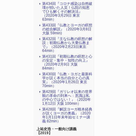
第434回『コロナ感染は自然破
壊が招いた人災！仏陀の知恵
でひも解くその解決法』
（2020年3月29日 東京
63min）
第433回『仏教とヨーガの瞑想
の総合解説』（2020年3月8日
大阪 59min)
第432回『主な仏教の瞑想の解
説：初期仏教から大乗仏教ま
で』（2020年2月23日東京
64min）
第431回『初期仏教の瞑想と心
の安定・集中・知性の向上』
（2020年2月9日 大阪
84min）
第430回『仏教・ヨガと最新科
学が説く本当の自分と心の真
実』（2020年1月26日 東京
70min）
第429回『ガリレオ以来の世界
観の革命の到来へ：意識は私
の中心ではない！』（2020年
1月12日 大阪 100min）
第428回『解説ヨーガ根本経典
が説くヨーガの奥義』（2020
年1月1日年末年始セミナー講
義 82min）
上祐史浩・一般向け講義
【2019】