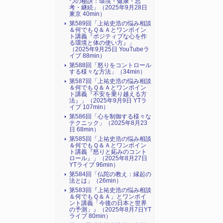
つの秘訣：環境・健康・思
考・継続」（2025年9月28日
東京 40min）
第589回「上祐史浩の悩み相談
＆何でもＱ＆Ａとワンポイン
ト講義『ポジティブな心を作
る環境と体の使い方』​」
（2025年9月25日 YouTubeラ
イブ 88min）
第588回「怒りをコントロール
する様々な方法」（34min）
第587回「上祐史浩の悩み相談
＆何でもＱ＆Ａとワンポイン
ト講義『不安を乗り越える方
法』​」（2025年9月9日 YTラ
イブ 107min）
第586回「心を制御する様々な
テクニック」（2025年8月23
日 68min）
第585回「上祐史浩の悩み相談
＆何でもＱ＆Ａとワンポイン
ト講義『怒りと妬みのコント
ロール』​」（2025年8月27日
YTライブ 96min）
第584回「仏陀の教え：縁起の
法とは」（26min）
第583回『上祐史浩の悩み相談
＆何でもＱ＆Ａ」とワンポイ
ント講義「今後の日本と世界
の予測」』（2025年8月7日YT
ライブ 80min）