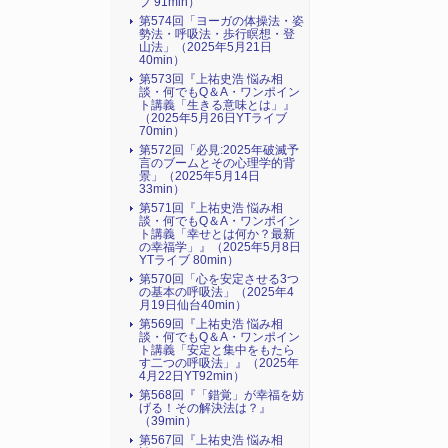
ブ 91min）
第574回「ヨーガの体操法・姿
勢法・呼吸法・歩行瞑想・登
山法」（2025年5月21日
40min）
第573回『上祐史浩 悩み相
談・何でもQ＆A・ワンポイン
ト講義「生きる意味とは」』
（2025年5月26日YTライブ
70min）
第572回「必見:2025年破滅予
言のブームとその心理学的背
景」（2025年5月14日
33min）
第571回『上祐史浩 悩み相
談・何でもQ＆A・ワンポイン
ト講義「幸せとは何か？最新
の幸福学」』（2025年5月8日
YTライブ 80min）
第570回「心を安定させる3つ
の基本の呼吸法」（2025年4
月19日仙台40min）
第569回『上祐史浩 悩み相
談・何でもQ＆A・ワンポイン
ト講義「安定と集中をもたら
す二つの呼吸法」』（2025年
4月22日YT92min）
第568回『「錯覚」が幸福を妨
げる！その解決法は？』
（39min）
第567回『上祐史浩 悩み相