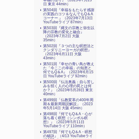
幸福の悟り』（2023年7月23
日 東京 44min）
第504回『幸福をもたらす感謝
の実践のコツ＆なんでもQ＆A
コーナー 』（2023年7月13日
YouTubeライブ 87min）
第503回『縄文の宗教と弥生以
降の宗教の変化と融合』
（2023年7月2日 大阪
35min）
第502回『３つの主な瞑想法と
クンダリニーヨーガの瞑想』
（2023年6月11日 大阪
43min）
第501回『幸せの青い鳥が教え
た「今ここの幸福」の知恵と
何でもQ＆A』（2023年6月15
日 YouTubeライブ 92min）
第500回『仏法奥義：自ら苦し
みを招く人の心理の罠とは何
か？』（2023年5月28日 東京
40min）
第499回「仏教変革の400年周
期＆最新周期説解説」（2023
年5月14日 大阪 45min）
第498回『何でもQ＆A・心が
落ち着く瞑想（シンボル瞑
想）』（2023年5月11日
YouTubeライブ 110min）
第497回『何でもQ＆A・瞑想
の秘訣』（4/13 YouTubeライ