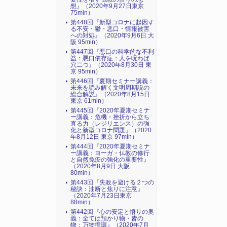
想』（2020年9月27日東京
75min）
第448回『新型コロナに起因す
る不安・鬱・悪口・情報被害
への対処』（2020年9月6日 大
阪 95min）
第447回『悪口の科学的な不利
益：悪口依存症：人を呪わば
穴二つ』（2020年8月30日 東
京 95min）
第446回『夏期セミナー講義：
未来を読み解く文明周期説の
総合解説』（2020年8月15日
東京 61min）
第445回『2020年夏期セミナ
ー講義：危機・挫折から立ち
直る力（レジリエンス）の強
化と新型コロナ問題』（2020
年8月12日 東京 97min）
第444回『2020年夏期セミナ
ー講義：ヨーガ・仏教の修行
と自然免疫の強化の重要性』
（2020年8月9日 大阪
80min）
第443回『失敗を避ける２つの
秘訣：油断と焦りに注意』
（2020年7月23日東京
88min）
第442回『心の安定と悟りの奥
義：全ては預かり物・皆の
物：万物循環』（2020年7月