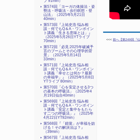
ブ 91min）
第574回「ヨーガの体操法・姿
勢法・呼吸法・歩行瞑想・登
山法」（2025年5月21日
40min）
第573回『上祐史浩 悩み相
談・何でもQ＆A・ワンポイン
ト講義「生きる意味とは」』
（2025年5月26日YTライブ
<<<
前へ【第249回『仏
70min）
第572回「必見:2025年破滅予
言のブームとその心理学的背
景」（2025年5月14日
33min）
第571回『上祐史浩 悩み相
談・何でもQ＆A・ワンポイン
ト講義「幸せとは何か？最新
の幸福学」』（2025年5月8日
YTライブ 80min）
第570回「心を安定させる3つ
の基本の呼吸法」（2025年4
月19日仙台40min）
第569回『上祐史浩 悩み相
談・何でもQ＆A・ワンポイン
ト講義「安定と集中をもたら
す二つの呼吸法」』（2025年
4月22日YT92min）
第568回『「錯覚」が幸福を妨
げる！その解決法は？』
（39min）
第567回『上祐史浩 悩み相