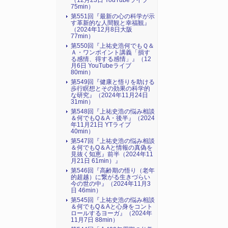
（12月23日 YouTubeライブ
75min）
第551回『最新の心の科学が示
す革新的な人間観と幸福観』
（2024年12月8日大阪
77min）
第550回『上祐史浩何でもＱ＆
Ａ・ワンポイント講義「損す
る感情、得する感情」』（12
月6日 YouTubeライブ
80min）
第549回『健康と悟りを助ける
歩行瞑想とその効果の科学的
な研究』（2024年11月24日
31min）
第548回『上祐史浩の悩み相談
＆何でもQ＆A・後半』（2024
年11月21日 YTライブ
40min）
第547回『上祐史浩の悩み相談
＆何でもQ＆Aと情報の真偽を
見抜く知恵』前半（2024年11
月21日 61min）』
第546回『高齢期の悟り（老年
的超越）に繋がる生きづらい
今の世の中』（2024年11月3
日 46min）
第545回『上祐史浩の悩み相談
＆何でもQ＆Aと心身をコント
ロールするヨーガ』（2024年
11月7日 88min）