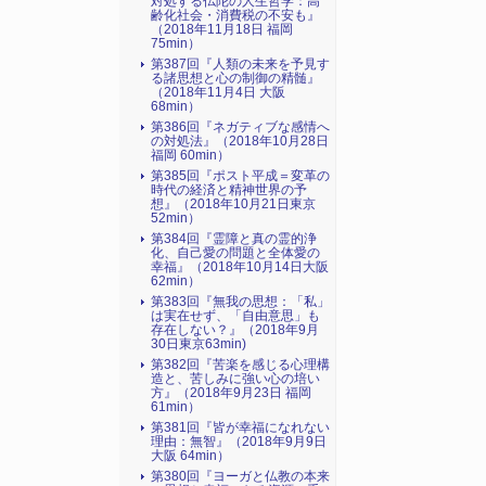
対処する仏陀の人生哲学：高
齢化社会・消費税の不安も』
（2018年11月18日 福岡
75min）
第387回『人類の未来を予見す
る諸思想と心の制御の精髄』
（2018年11月4日 大阪
68min）
第386回『ネガティブな感情へ
の対処法』（2018年10月28日
福岡 60min）
第385回『ポスト平成＝変革の
時代の経済と精神世界の予
想』（2018年10月21日東京
52min）
第384回『霊障と真の霊的浄
化、自己愛の問題と全体愛の
幸福』（2018年10月14日大阪
62min）
第383回『無我の思想：「私」
は実在せず、「自由意思」も
存在しない？』（2018年9月
30日東京63min)
第382回『苦楽を感じる心理構
造と、苦しみに強い心の培い
方』（2018年9月23日 福岡
61min）
第381回『皆が幸福になれない
理由：無智』（2018年9月9日
大阪 64min）
第380回『ヨーガと仏教の本来