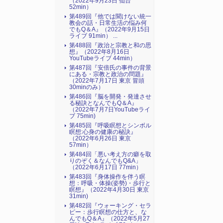
（2022年9月23日 仙台
52min）
第489回『他では聞けない統一
教会の話・日常生活の悩み何
でもQ＆A』（2022年9月15日
ライブ 91min） ...
第488回『政治と宗教と和の思
想』（2022年8月16日
YouTubeライブ 44min）
第487回『安倍氏の事件の背景
にある・宗教と政治の問題』
（2022年7月17日 東京 冒頭
30minのみ）
第486回『脳を開発・発達させ
る秘訣となんでもQ＆A』
（2022年7月7日YouTubeライ
ブ 75min)
第485回『呼吸瞑想とシンボル
瞑想:心身の健康の秘訣』
（2022年6月26日 東京
57min）
第484回「悪い考え方の癖を取
りのぞく＆なんでもQ&A」
（2022年6月17日 77min）
第483回『身体操作を伴う瞑
想：呼吸・体操(姿勢)・歩行と
瞑想』（2022年4月30日 東京
31min)
第482回『ウォーキング・セラ
ピー：歩行瞑想の仕方と、な
んでもQ＆A』（2022年5月27