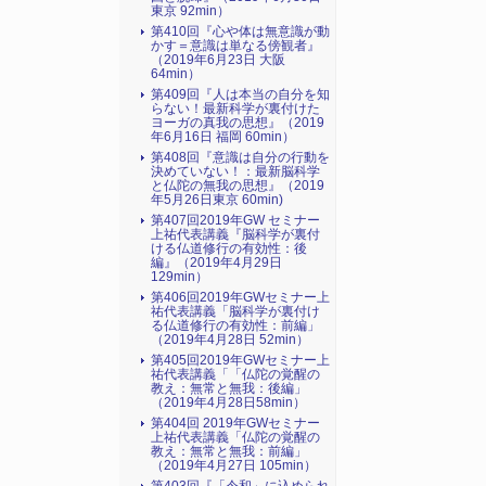
東京 92min）
第410回『心や体は無意識が動
かす＝意識は単なる傍観者』
（2019年6月23日 大阪
64min）
第409回『人は本当の自分を知
らない！最新科学が裏付けた
ヨーガの真我の思想』（2019
年6月16日 福岡 60min）
第408回『意識は自分の行動を
決めていない！：最新脳科学
と仏陀の無我の思想』（2019
年5月26日東京 60min)
第407回2019年GW セミナー
上祐代表講義『脳科学が裏付
ける仏道修行の有効性：後
編』（2019年4月29日
129min）
第406回2019年GWセミナー上
祐代表講義「脳科学が裏付け
る仏道修行の有効性：前編」
（2019年4月28日 52min）
第405回2019年GWセミナー上
祐代表講義「「仏陀の覚醒の
教え：無常と無我：後編」
（2019年4月28日58min）
第404回 2019年GWセミナー
上祐代表講義「仏陀の覚醒の
教え：無常と無我：前編」
（2019年4月27日 105min）