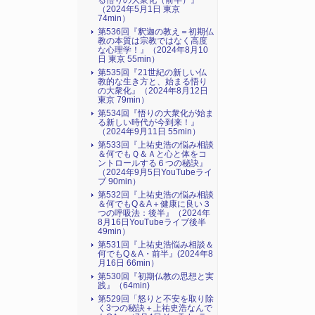
る悟りの大衆化（前半）』
（2024年5月1日 東京
74min）
第536回『釈迦の教え＝初期仏
教の本質は宗教ではなく高度
な心理学！』（2024年8月10
日 東京 55min）
第535回『21世紀の新しい仏
教的な生き方と、始まる悟り
の大衆化』（2024年8月12日
東京 79min）
第534回『悟りの大衆化が始ま
る新しい時代が今到来！』
（2024年9月11日 55min）
第533回『上祐史浩の悩み相談
＆何でもＱ＆Ａと心と体をコ
ントロールする６つの秘訣』
（2024年9月5日YouTubeライ
ブ 90min）
第532回『上祐史浩の悩み相談
＆何でもQ＆A＋健康に良い３
つの呼吸法：後半』（2024年
8月16日YouTubeライブ後半
49min）
第531回『上祐史浩悩み相談＆
何でもQ＆A・前半』(2024年8
月16日 66min）
第530回『初期仏教の思想と実
践』（64min)
第529回「怒りと不安を取り除
く3つの秘訣＋上祐史浩なんで