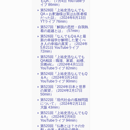
もQA」（7月4日 YouTubeラ
イブ 86min）
第528回「上祐史浩なんでも
QA＋お釈迦様は実はお医者様
だった話」（2024年6月13日
YTライブ 76min）
第527回「解脱の思想・自我執
着の超越とは」（57min）
第526回『なんでもQ＆Aと最
新の幸福学が解明した驚くべ
き人の幸福の真実 』（2024年
5月21日 YouTubeライブ
72min）
第525回『上祐史浩なんでも
QA相談：職場、家庭、結構、
宗教etc』（2024年4月11日
YouTubeライブ 82min）
第524回『上祐史浩なんでもQ
＆A』（2024年3月14日
YouTubeライブ 90min）
第523回「2024年日本と世界
の展望」（2024年2月17日
50min）
第522回「現代社会の孤独問題
について」（2024年2月11日
大阪 43min）
第521回『上祐史浩なんでもQ
＆A』（2024年2月8日
YouTubeライブ 94min）
第520回『仏教とは？その分
裂・分派・多様化の歴史』