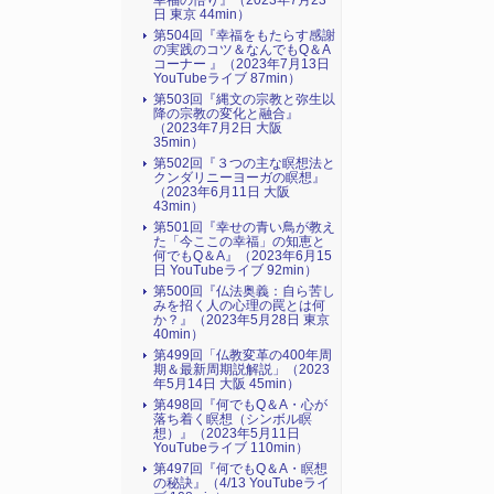
幸福の悟り』（2023年7月23
日 東京 44min）
第504回『幸福をもたらす感謝
の実践のコツ＆なんでもQ＆A
コーナー 』（2023年7月13日
YouTubeライブ 87min）
第503回『縄文の宗教と弥生以
降の宗教の変化と融合』
（2023年7月2日 大阪
35min）
第502回『３つの主な瞑想法と
クンダリニーヨーガの瞑想』
（2023年6月11日 大阪
43min）
第501回『幸せの青い鳥が教え
た「今ここの幸福」の知恵と
何でもQ＆A』（2023年6月15
日 YouTubeライブ 92min）
第500回『仏法奥義：自ら苦し
みを招く人の心理の罠とは何
か？』（2023年5月28日 東京
40min）
第499回「仏教変革の400年周
期＆最新周期説解説」（2023
年5月14日 大阪 45min）
第498回『何でもQ＆A・心が
落ち着く瞑想（シンボル瞑
想）』（2023年5月11日
YouTubeライブ 110min）
第497回『何でもQ＆A・瞑想
の秘訣』（4/13 YouTubeライ