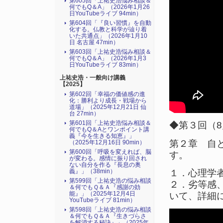
第605回「上祐史浩悩み相談＆
何でもQ＆A」（2026年1月26
日YouTubeライブ 94min）
第604回「『良い習慣』を自動
化する。仏教と科学が辿り着
いた共通点」（2026年1月10
日 名古屋 47min）
第603回「上祐史浩悩み相談＆
何でもQ＆A」（2026年1月3
日YouTubeライブ 83min）
上祐史浩・一般向け講義
【2025】
第602回「幸福の価値感の進
化：勝利より成長・戦場から
道場」（2025年12月21日 仙
台 27min）
第601回「上祐史浩悩み相談＆
◆第３回（8月
何でもQ＆Aとワンポイント講
義『今を生きる知恵』」
第２章 自
（2025年12月16日 90min）
第600回「呼吸を変えれば、脳
す。
が変わる。感情に振り回され
ない自分を作る『長息の奥
義』」（38min）
１．心理学
第599回「上祐史浩の悩み相談
２．劣等感
＆何でもＱ＆Ａ『感謝の効
能』」（2025年12月4日
いて、詳細
YouTubeライブ 81min）
第598回「上祐史浩の悩み相談
＆何でもＱ＆Ａ『生きづらさ
を解消する秘訣』​」（2025年