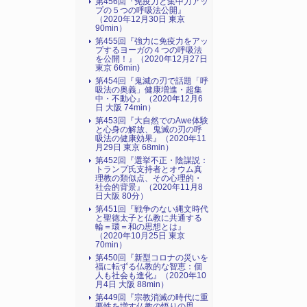
第456回『免疫力と集中力アッ
プの５つの呼吸法公開』
（2020年12月30日 東京
90min）
第455回『強力に免疫力をアッ
プするヨーガの４つの呼吸法
を公開！』（2020年12月27日
東京 66min)
第454回『鬼滅の刃で話題「呼
吸法の奥義」健康増進・超集
中・不動心』（2020年12月6
日 大阪 74min）
第453回『大自然でのAwe体験
と心身の解放、鬼滅の刃の呼
吸法の健康効果』（2020年11
月29日 東京 68min）
第452回『選挙不正・陰謀説：
トランプ氏支持者とオウム真
理教の類似点、その心理的・
社会的背景』（2020年11月8
日大阪 80分）
第451回『戦争のない縄文時代
と聖徳太子と仏教に共通する
輪＝環＝和の思想とは』
（2020年10月25日 東京
70min）
第450回『新型コロナの災いを
福に転ずる仏教的な智恵：個
人も社会も進化』（2020年10
月4日 大阪 88min）
第449回『宗教消滅の時代に重
要性を増す仏教の悟りの思