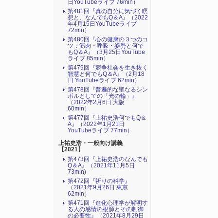
日YouTubeライブ 76min）
第481回『真の自分に気づく瞑
想と、なんでもQ＆A』（2022
年4月15日YouTubeライブ
72min）
第480回『心の健康の３つのコ
ツ：筋肉・呼吸・姿勢と何で
もQ＆A』（3月25日YouTube
ライブ 85min）
第479回『競争社会を生き抜く
智慧と何でもQ＆A』（2月18
日 YouTubeライブ 62min）
第478回『普遍的な聖なるシン
ボルとしての「光の輪」』
（2022年2月6日 大阪
60min）
第477回『上祐史浩何でもQ＆
A』（2022年1月21日
YouTubeライブ 77min）
上祐史浩・一般向け講義
【2021】
第473回『上祐史浩のなんでも
Q＆A』（2021年11月5日
73min)
第472回『祈りの科学』
（2021年9月26日 東京
62min）
第471回『進化心理学が解明す
る人の感情の根源とその制御
の必要性』（2021年8月29日