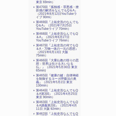
東京 69min）
第470回『孤独感・罪悪感・挫
折感の解消＆なんでもQ＆A』
（2021年8月12日YouTubeラ
イブ 90mi）
第469回『上祐史浩のなんでも
Q＆A』（2021年7月25日
YouTubeライブ 70min）
第468回『上祐史浩なんでもQ
＆A』（2021年6月27日
YouTubeライブ 76min）
第467回『上祐史浩の何でもQ
＆A・万物一体の一元の思想』
（2021年6月13日 大阪
75min）
第466回『大乗仏教の悟りの思
想：世界は生ける大いなる
仏」』（2021年5月30日 東京
65min)
第465回『健康の鍵：自律神経
を制御するヨーガ呼吸法の奥
義』（2021年5月2日 東京
130min）
第464回『上祐史浩なんでもQ
＆A第3回』（2021年4月25日
東京 90min）
第463回『上祐史浩なんでもQ
＆A講義第2回』（2021年4月
11日 大阪 92min）
第462回『上祐史浩なんでもQ