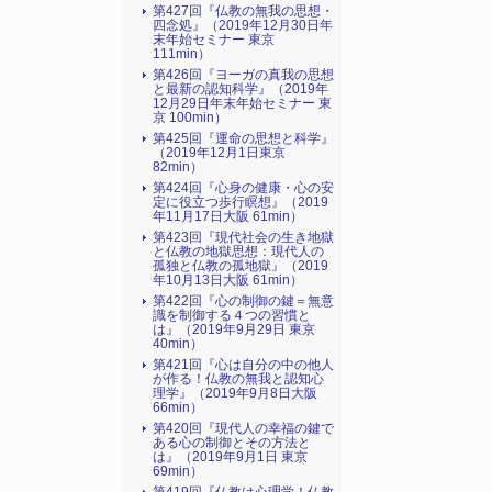
第427回『仏教の無我の思想・
四念処』（2019年12月30日年
末年始セミナー 東京
111min）
第426回『ヨーガの真我の思想
と最新の認知科学』（2019年
12月29日年末年始セミナー 東
京 100min）
第425回『運命の思想と科学』
（2019年12月1日東京
82min）
第424回『心身の健康・心の安
定に役立つ歩行瞑想』（2019
年11月17日大阪 61min）
第423回『現代社会の生き地獄
と仏教の地獄思想：現代人の
孤独と仏教の孤地獄』（2019
年10月13日大阪 61min）
第422回『心の制御の鍵＝無意
識を制御する４つの習慣と
は』（2019年9月29日 東京
40min）
第421回『心は自分の中の他人
が作る！仏教の無我と認知心
理学』（2019年9月8日大阪
66min）
第420回『現代人の幸福の鍵で
ある心の制御とその方法と
は』（2019年9月1日 東京
69min）