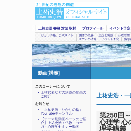
上祐史浩 書籍 対談 取材
プロフィール
イベント予定
「ひかりの輪」公式サイト
団体の概要
思想と実践
仏教思想
オウムの清算
イベント予定
指導
動画[講義]
このコーナーについて
上祐代表などの講義の動画の
上祐史浩・一般
ご紹介
お知らせ
「上祐史浩・ひかりの輪」
YouTubeチャンネル
第250回
【テーマ別動画ページのご紹
心理学 
介】上祐史浩：仏教・ヨー
ガ・心理学セミナー動画
理学講義