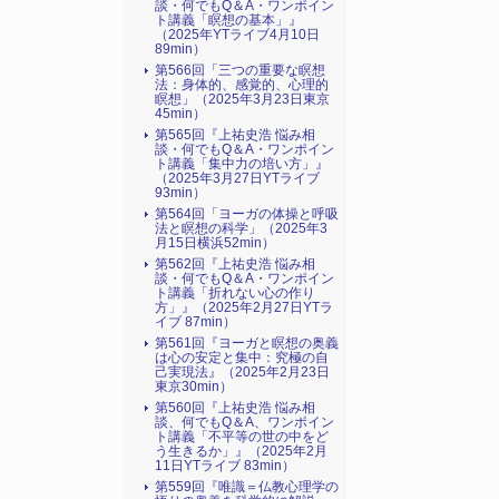
談・何でもQ＆A・ワンポイン
ト講義「瞑想の基本」』
（2025年YTライブ4月10日
89min）
第566回「三つの重要な瞑想
法：身体的、感覚的、心理的
瞑想」（2025年3月23日東京
45min）
第565回『上祐史浩 悩み相
談・何でもQ＆A・ワンポイン
ト講義「集中力の培い方」』
（2025年3月27日YTライブ
93min）
第564回「ヨーガの体操と呼吸
法と瞑想の科学」（2025年3
月15日横浜52min）
第562回『上祐史浩 悩み相
談・何でもQ＆A・ワンポイン
ト講義「折れない心の作り
方」』（2025年2月27日YTラ
イブ 87min）
第561回『ヨーガと瞑想の奥義
は心の安定と集中：究極の自
己実現法』（2025年2月23日
東京30min）
第560回『上祐史浩 悩み相
談、何でもQ＆A、ワンポイン
ト講義「不平等の世の中をど
う生きるか」』（2025年2月
11日YTライブ 83min）
第559回『唯識＝仏教心理学の