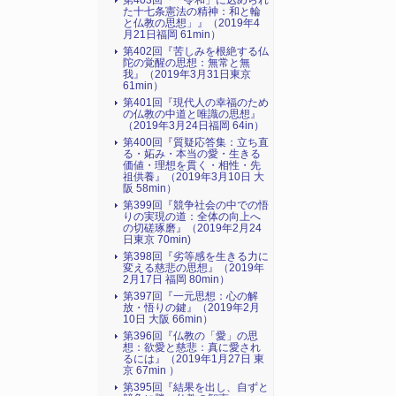
第403回『「令和」に込められ
た十七条憲法の精神：和と輪
と仏教の思想」』（2019年4
月21日福岡 61min）
第402回『苦しみを根絶する仏
陀の覚醒の思想：無常と無
我』（2019年3月31日東京
61min）
第401回『現代人の幸福のため
の仏教の中道と唯識の思想』
（2019年3月24日福岡 64in）
第400回『質疑応答集：立ち直
る・妬み・本当の愛・生きる
価値・理想を貫く・相性・先
祖供養』（2019年3月10日 大
阪 58min）
第399回『競争社会の中での悟
りの実現の道：全体の向上へ
の切磋琢磨』（2019年2月24
日東京 70min)
第398回『劣等感を生きる力に
変える慈悲の思想』（2019年
2月17日 福岡 80min）
第397回『一元思想：心の解
放・悟りの鍵』（2019年2月
10日 大阪 66min）
第396回『仏教の「愛」の思
想：欲愛と慈悲：真に愛され
るには』（2019年1月27日 東
京 67min ）
第395回『結果を出し、自ずと