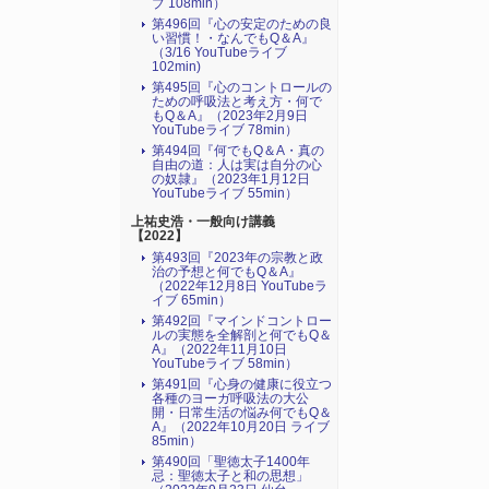
ブ 108min）
第496回『心の安定のための良
い習慣！・なんでもQ＆A』
（3/16 YouTubeライブ
102min)
第495回『心のコントロールの
ための呼吸法と考え方・何で
もQ＆A』（2023年2月9日
YouTubeライブ 78min）
第494回『何でもQ＆A・真の
自由の道：人は実は自分の心
の奴隷』（2023年1月12日
YouTubeライブ 55min）
上祐史浩・一般向け講義
【2022】
第493回『2023年の宗教と政
治の予想と何でもQ＆A』
（2022年12月8日 YouTubeラ
イブ 65min）
第492回『マインドコントロー
ルの実態を全解剖と何でもQ＆
A』（2022年11月10日
YouTubeライブ 58min）
第491回『心身の健康に役立つ
各種のヨーガ呼吸法の大公
開・日常生活の悩み何でもQ＆
A』（2022年10月20日 ライブ
85min）
第490回「聖徳太子1400年
忌：聖徳太子と和の思想」