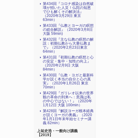
第434回『コロナ感染は自然破
壊が招いた人災！仏陀の知恵
でひも解くその解決法』
（2020年3月29日 東京
63min）
第433回『仏教とヨーガの瞑想
の総合解説』（2020年3月8日
大阪 59min)
第432回『主な仏教の瞑想の解
説：初期仏教から大乗仏教ま
で』（2020年2月23日東京
64min）
第431回『初期仏教の瞑想と心
の安定・集中・知性の向上』
（2020年2月9日 大阪
84min）
第430回『仏教・ヨガと最新科
学が説く本当の自分と心の真
実』（2020年1月26日 東京
70min）
第429回『ガリレオ以来の世界
観の革命の到来へ：意識は私
の中心ではない！』（2020年
1月12日 大阪 100min）
第428回『解説ヨーガ根本経典
が説くヨーガの奥義』（2020
年1月1日年末年始セミナー講
義 82min）
上祐史浩・一般向け講義
【2019】