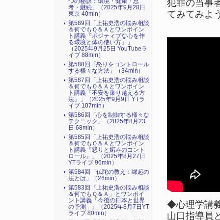
犯罪の当事
つの秘訣：環境・健康・思
考・継続」（2025年9月28日
てみてみよ
東京 40min）
第589回「上祐史浩の悩み相談
＆何でもＱ＆Ａとワンポイン
ト講義『ポジティブな心を作
る環境と体の使い方』​」
（2025年9月25日 YouTubeラ
イブ 88min）
第588回「怒りをコントロール
する様々な方法」（34min）
第587回「上祐史浩の悩み相談
＆何でもＱ＆Ａとワンポイン
ト講義『不安を乗り越える方
法』​」（2025年9月9日 YTラ
イブ 107min）
第586回「心を制御する様々な
テクニック」（2025年8月23
日 68min）
第585回「上祐史浩の悩み相談
＆何でもＱ＆Ａとワンポイン
ト講義『怒りと妬みのコント
ロール』​」（2025年8月27日
YTライブ 96min）
第584回「仏陀の教え：縁起の
法とは」（26min）
第583回『上祐史浩の悩み相談
＆何でもＱ＆Ａ」とワンポイ
ント講義「今後の日本と世界
◆心理学講義（
の予測」』（2025年8月7日YT
ライブ 80min）
山口指導員