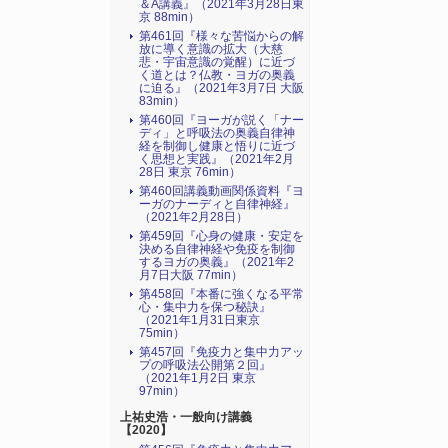
＆A講義』（2021年3月28日東
京 88min）
第461回『様々な苦悩からの解
放に導く意識の拡大（大慈
悲・宇宙意識の覚醒）に近づ
く道とは？仏教・ヨガの奥義
に迫る』（2021年3月7日 大阪
83min）
第460回『ヨーガが説く「ナー
ディ」と呼吸法の奥義自律神
経を制御し健康と悟りに近づ
く思想と実践』（2021年2月
28日 東京 76min）
第460回講義動画関係資料『ヨ
ーガのナーディと自律神経』
（2021年2月28日）
第459回『心身の健康・安定を
決める自律神経や免疫を制御
するヨガの奥義』（2021年2
月7日大阪 77min）
第458回『本番に強くなる平常
心・集中力を保つ秘訣』
（2021年1月31日東京
75min）
第457回『免疫力と集中力アッ
プの呼吸法公開第２回』
（2021年1月2日 東京
97min）
上祐史浩・一般向け講義
【2020】