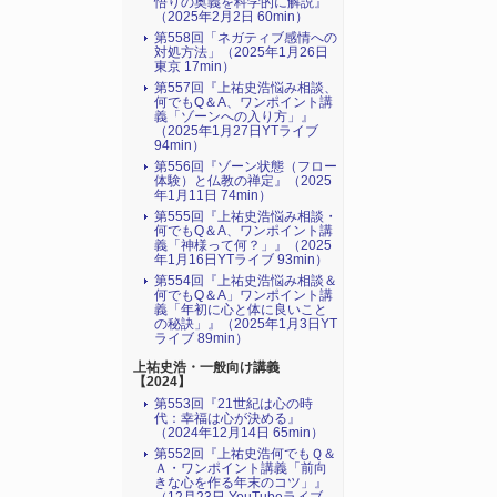
悟りの奥義を科学的に解説』
（2025年2月2日 60min）
第558回「ネガティブ感情への
対処方法」（2025年1月26日
東京 17min）
第557回『上祐史浩悩み相談、
何でもQ＆A、ワンポイント講
義「ゾーンへの入り方」』
（2025年1月27日YTライブ
94min）
第556回『ゾーン状態（フロー
体験）と仏教の禅定』（2025
年1月11日 74min）
第555回『上祐史浩悩み相談・
何でもQ＆A、ワンポイント講
義「神様って何？」』（2025
年1月16日YTライブ 93min）
第554回『上祐史浩悩み相談＆
何でもQ＆A」ワンポイント講
義「年初に心と体に良いこと
の秘訣」』（2025年1月3日YT
ライブ 89min）
上祐史浩・一般向け講義
【2024】
第553回『21世紀は心の時
代：幸福は心が決める』
（2024年12月14日 65min）
第552回『上祐史浩何でもＱ＆
Ａ・ワンポイント講義「前向
きな心を作る年末のコツ」』