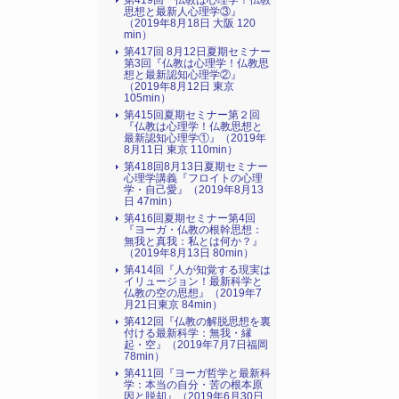
第419回『仏教は心理学！仏教
思想と最新人心理学③』
（2019年8月18日 大阪 120
min）
第417回 8月12日夏期セミナー
第3回『仏教は心理学！仏教思
想と最新認知心理学②』
（2019年8月12日 東京
105min）
第415回夏期セミナー第２回
『仏教は心理学！仏教思想と
最新認知心理学①』（2019年
8月11日 東京 110min）
第418回8月13日夏期セミナー
心理学講義『フロイトの心理
学・自己愛』（2019年8月13
日 47min）
第416回夏期セミナー第4回
『ヨーガ・仏教の根幹思想：
無我と真我：私とは何か？』
（2019年8月13日 80min）
第414回『人が知覚する現実は
イリュージョン！最新科学と
仏教の空の思想』（2019年7
月21日東京 84min）
第412回『仏教の解脱思想を裏
付ける最新科学：無我・縁
起・空』（2019年7月7日福岡
78min）
第411回『ヨーガ哲学と最新科
学：本当の自分・苦の根本原
因と脱却』（2019年6月30日