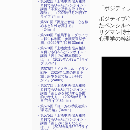
第582回『上祐史浩 悩み相談
＆何でもQ＆Aとワンポイント
「ポジティ
講義「不安と恐怖を取り除く
秘訣」』（2025年7月24日YT
ライブ 74min）
ポジティブ心
第581回『禅定と智慧：心を静
たペンシル
めると知性が高まる』
（24min）
リグマン博
第580回『破局予言・ダライラ
心理学の枠
マ転生仏制度・参議院選挙予
測』(2025年7月5日 33min)
第579回『上祐史浩 悩み相談
＆何でもQ＆Aとワンポイント
講義「苦しみの根本原因と
は」』（2025年7月3日YTライ
ブ 85min）
第578回「イスラエル・イラン
戦争：2025年以降の世界予
測：紛争を経て新しい時代
か？」(24min）
第577回：上祐史浩 悩み相談
＆何でもQ＆Aとワンポイント
講義「苦しみを解消する多面
的な考え方」（2025年6月19
日YTライブ 85min）
第576回「ヨーガの呼吸法第２
弾 応用編」(34min）
第575回『上祐史浩 悩み相談
＆何でもQ＆Aとワンポイント
講義「苦しみに強くなると
は」』（2025年6月5日YTライ