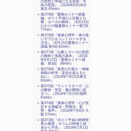
の思想と幸福になる資源・手
段の思想』（2018年8月26日
東京 65min）
第379回『夏期セミナー総集
編：ポスト平成の人生観と仏
教・ヨーガの根幹』（8月15日
ひかりの輪夏期セミナー第7回
77min）
第378回『身体心理学：体の使
い方で心をコントロールする
方法』（8月13日夏期セミナー
講義 第4回 83min）
第377回『仏教とヨーガの思想
の根幹と実践の基本』（2018
年8月12日・夏期セミナー講
義 第3回 96min）
第376回『真実か幻覚か：神秘
体験の科学：妄信を超えるた
めに』（2018年7月22日東京
63min）
第375回『マントラヨーガ：心
の解放・安定・脳の開発に役
立つ』（2018年7月15日福岡
63min）
第374回『身体心理学：心が安
定する弛緩法・呼吸法・姿
勢・発声』（2018年7月8日 大
阪 57min）
第373回『ポスト平成の精神世
界の展望：オウムの特徴と顛
末から予見』（2018年7月1日