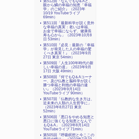
第512回『なんでもQ＆Aと、
眼から鱗の幸福の知恵「幸福
学」のご紹介』（2023年
10/19 YouTubeライブ
69min）
第511回「最新科学が説く意外
な幸福の真実：老いは幸福、
お金で幸福にならず、健康長
寿も心から」（2023年10月8
日 53min）
第510回『必見：最新の「幸福
学」が発見した人の幸福の驚
くべき真実！』（2023年9月
27日 東京 54min）
第509回「人生100年時代の新
しい幸福の道」（2023年9月
17日 大阪 49min）
第508回『何でもQ＆Aコーナ
ー、及び仏教と脳科学が説く
勝つ幸福と利他の幸福の違
い』（2023年9月14日
YouTubeライブ 90min）
第507回「仏教的な生き方は、
近未来の人類の人生哲学に」
（2023年8月27日 東京
52min）
第506回「悪口をやめる知恵と
悪口に強くなる知恵となんで
もQ＆A」（2023年8月14日
YouTubeライブ 71min）
第505回『呼吸瞑想と今ここの