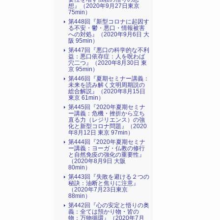
想』（2020年9月27日東京
75min）
第448回『新型コロナに起因す
る不安・鬱・悪口・情報被害
への対処』（2020年9月6日 大
阪 95min）
第447回『悪口の科学的な不利
益：悪口依存症：人を呪わば
穴二つ』（2020年8月30日 東
京 95min）
第446回『夏期セミナー講義：
未来を読み解く文明周期説の
総合解説』（2020年8月15日
東京 61min）
第445回『2020年夏期セミナ
ー講義：危機・挫折から立ち
直る力（レジリエンス）の強
化と新型コロナ問題』（2020
年8月12日 東京 97min）
第444回『2020年夏期セミナ
ー講義：ヨーガ・仏教の修行
と自然免疫の強化の重要性』
（2020年8月9日 大阪
80min）
第443回『失敗を避ける２つの
秘訣：油断と焦りに注意』
（2020年7月23日東京
88min）
第442回『心の安定と悟りの奥
義：全ては預かり物・皆の
物：万物循環』（2020年7月