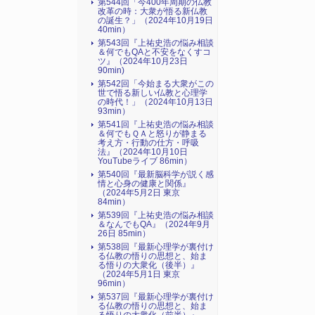
第544回「今400年周期の仏教
改革の時：大衆が悟る新仏教
の誕生？」（2024年10月19日
40min）
第543回『上祐史浩の悩み相談
＆何でもQAと不安をなくすコ
ツ』（2024年10月23日
90min)
第542回「今始まる大衆がこの
世で悟る新しい仏教と心理学
の時代！」（2024年10月13日
93min）
第541回『上祐史浩の悩み相談
＆何でもＱＡと怒りが静まる
考え方・行動の仕方・呼吸
法』（2024年10月10日
YouTubeライブ 86min）
第540回『最新脳科学が説く感
情と心身の健康と関係』
（2024年5月2日 東京
84min）
第539回『上祐史浩の悩み相談
＆なんでもQA』（2024年9月
26日 85min）
第538回『最新心理学が裏付け
る仏教の悟りの思想と、始ま
る悟りの大衆化（後半）』
（2024年5月1日 東京
96min）
第537回『最新心理学が裏付け
る仏教の悟りの思想と、始ま