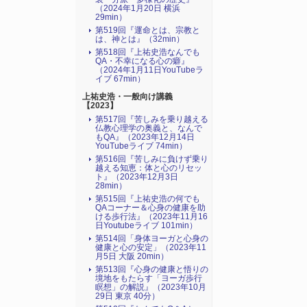
（2024年1月20日 横浜
29min）
第519回『運命とは、宗教と
は、神とは』（32min）
第518回『上祐史浩なんでも
QA・不幸になる心の癖』
（2024年1月11日YouTubeラ
イブ 67min）
上祐史浩・一般向け講義
【2023】
第517回『苦しみを乗り越える
仏教心理学の奥義と、なんで
もQA』（2023年12月14日
YouTubeライブ 74min）
第516回『苦しみに負けず乗り
越える知恵：体と心のリセッ
ト』（2023年12月3日
28min）
第515回『上祐史浩の何でも
QAコーナー＆心身の健康を助
ける歩行法』（2023年11月16
日Youtubeライブ 101min）
第514回「身体ヨーガと心身の
健康と心の安定」（2023年11
月5日 大阪 20min）
第513回『心身の健康と悟りの
境地をもたらす「ヨーガ歩行
瞑想」の解説』（2023年10月
29日 東京 40分）