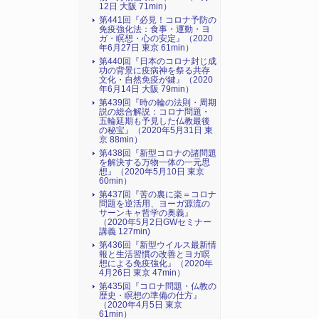
12日 大阪 71min）
第441回『必見！コロナ予防の
免疫強化法：食事・運動・ヨ
ガ・瞑想・心の安定』（2020
年6月27日 東京 61min）
第440回『日本のコロナ封じ成
功の背景に疫病神を祭る共存
文化・自然免疫が鍵』（2020
年6月14日 大阪 79min）
第439回『時の輪の法則・周期
説の総合解説：コロナ問題・
五輪延期も予見した仏教最後
の秘宝』（2020年5月31日 東
京 88min）
第438回『新型コロナの諸問題
を解決する万物一体の一元思
想』（2020年5月10日 東京
60min）
第437回『苦の裏に楽＝コロナ
問題を逆活用、ヨーガ源流の
サーンキャ哲学の奥義』
（2020年5月2日GWセミナー
講義 127min)
第436回『新型ウイルス最新情
報と生活習慣の改善とヨガ瞑
想による免疫強化』（2020年
4月26日 東京 47min）
第435回『コロナ問題・仏教の
歴史・瞑想の準備の仕方』
（2020年4月5日 東京
61min）