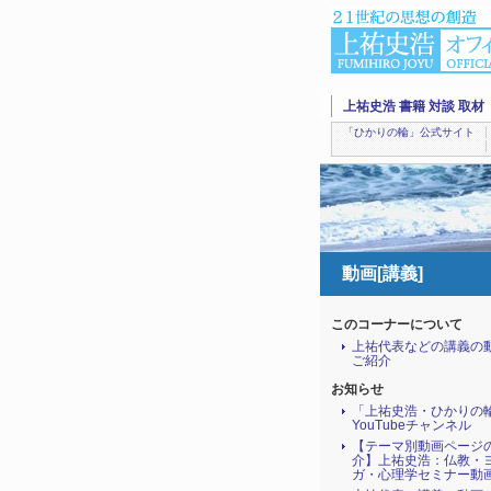
上祐史浩 書籍 対談 取材
「ひかりの輪」公式サイト
動画[講義]
このコーナーについて
上祐代表などの講義の
ご紹介
お知らせ
「上祐史浩・ひかりの
YouTubeチャンネル
【テーマ別動画ページ
介】上祐史浩：仏教・
ガ・心理学セミナー動