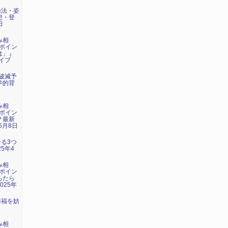
操法・姿
想・登
日
み相
ポイン
は」』
ライブ
年破滅予
学的背
み相
ポイン
？最新
5月8日
せる3つ
5年4
み相
ポイン
もたら
025年
幸福を妨
』
み相