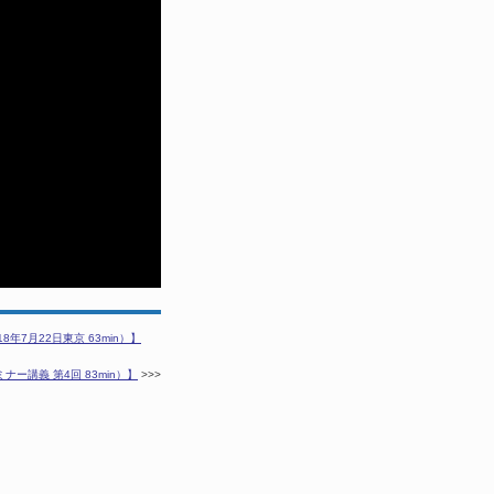
7月22日東京 63min）】
講義 第4回 83min）】
>>>