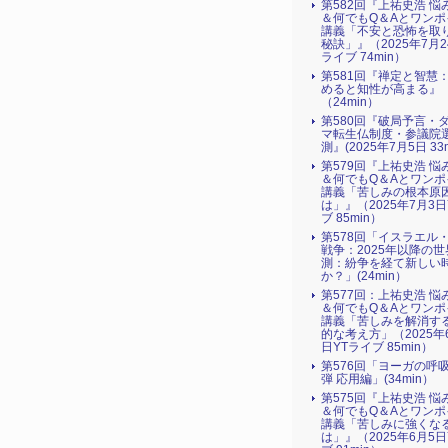
第582回『上祐史浩 悩
＆何でもQ＆Aとワンポ
講義「不安と恐怖を取
秘訣」』（2025年7月2
ライブ 74min）
第581回『禅定と智慧
めると知性が高まる』
（24min）
第580回『破局予言・
マ転生仏制度・参議院
測』(2025年7月5日 33m
第579回『上祐史浩 悩
＆何でもQ＆Aとワンポ
講義「苦しみの根本原
は」』（2025年7月3日
ブ 85min）
第578回「イスラエル
戦争：2025年以降の世
測：紛争を経て新しい
か？」(24min）
第577回：上祐史浩 悩
＆何でもQ＆Aとワンポ
講義「苦しみを解消す
的な考え方」（2025年
日YTライブ 85min）
第576回「ヨーガの呼
弾 応用編」(34min）
第575回『上祐史浩 悩
＆何でもQ＆Aとワンポ
講義「苦しみに強くな
は」』（2025年6月5日