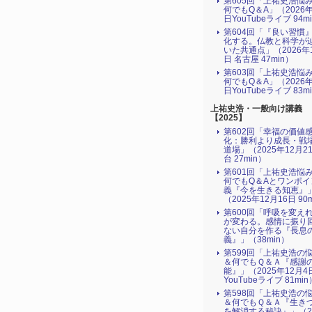
第605回「上祐史浩悩
何でもQ＆A」（2026年
日YouTubeライブ 94m
第604回「『良い習慣
化する。仏教と科学が
いた共通点」（2026年
日 名古屋 47min）
第603回「上祐史浩悩
何でもQ＆A」（2026年
日YouTubeライブ 83m
上祐史浩・一般向け講義
【2025】
第602回「幸福の価値
化：勝利より成長・戦
道場」（2025年12月2
台 27min）
第601回「上祐史浩悩
何でもQ＆Aとワンポイ
義『今を生きる知恵』
（2025年12月16日 90
第600回「呼吸を変え
が変わる。感情に振り
ない自分を作る『長息
義』」（38min）
第599回「上祐史浩の
＆何でもＱ＆Ａ『感謝
能』」（2025年12月4
YouTubeライブ 81min
第598回「上祐史浩の
＆何でもＱ＆Ａ『生き
を解消する秘訣』​」（2