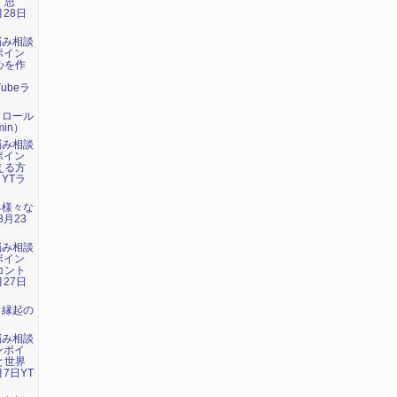
・思
月28日
悩み相談
ポイン
心を作
」
Tubeラ
トロール
in）
悩み相談
ポイン
える方
 YTラ
る様々な
8月23
悩み相談
ポイン
コント
月27日
：縁起の
悩み相談
ンポイ
と世界
7日YT