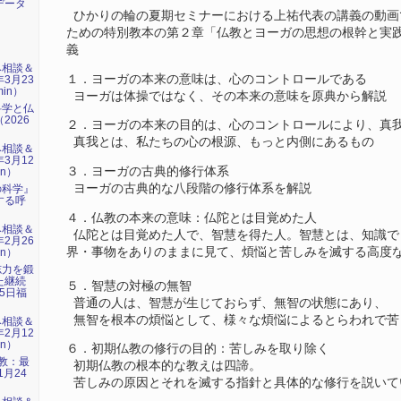
データ
ひかりの輪の夏期セミナーにおける上祐代表の講義の動画
ための特別教本の第２章「仏教とヨーガの思想の根幹と実
義
み相談＆
１．ヨーガの本来の意味は、心のコントロールである
年3月23
min）
ヨーガは体操ではなく、その本来の意味を原典から解説
科学と仏
2026
２．ヨーガの本来の目的は、心のコントロールにより、真
）
真我とは、私たちの心の根源、もっと内側にあるもの
み相談＆
年3月12
３．ヨーガの古典的修行体系
in）
ヨーガの古典的な八段階の修行体系を解説
の科学』
する呼
）
４．仏教の本来の意味：仏陀とは目覚めた人
み相談＆
仏陀とは目覚めた人で、智慧を得た人。智慧とは、知識で
年2月26
界・事物をありのままに見て、煩悩と苦しみを滅する高度
in）
志力を鍛
た継続
５．智慧の対極の無智
15日福
普通の人は、智慧が生じておらず、無智の状態にあり、
無智を根本の煩悩として、様々な煩悩によるとらわれで苦
み相談＆
年2月12
in）
６．初期仏教の修行の目的：苦しみを取り除く
仏教：最
初期仏教の根本的な教えは四諦。
1月24
苦しみの原因とそれを滅する指針と具体的な修行を説いて