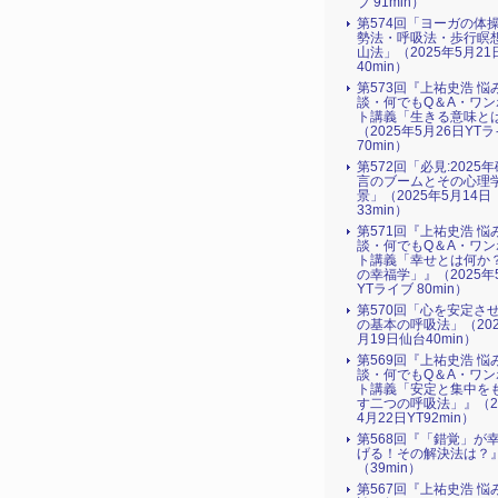
ブ 91min）
第574回「ヨーガの体
勢法・呼吸法・歩行瞑
山法」（2025年5月21
40min）
第573回『上祐史浩 悩
談・何でもQ＆A・ワン
ト講義「生きる意味と
（2025年5月26日YT
70min）
第572回「必見:2025
言のブームとその心理
景」（2025年5月14日
33min）
第571回『上祐史浩 悩
談・何でもQ＆A・ワン
ト講義「幸せとは何か
の幸福学」』（2025年
YTライブ 80min）
第570回「心を安定さ
の基本の呼吸法」（202
月19日仙台40min）
第569回『上祐史浩 悩
談・何でもQ＆A・ワン
ト講義「安定と集中を
す二つの呼吸法」』（2
4月22日YT92min）
第568回『「錯覚」が
げる！その解決法は？
（39min）
第567回『上祐史浩 悩