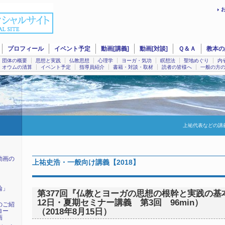
プロフィール
イベント予定
動画[講義]
動画[対談]
Ｑ＆Ａ
教本の
団体の概要
思想と実践
仏教思想
心理学
ヨーガ・気功
瞑想法
聖地めぐり
内
オウムの清算
イベント予定
指導員紹介
書籍・対談・取材
読者の皆様へ
一般の方
上祐代表などの講
動画の
上祐史浩・一般向け講義【2018】
輪」
第377回『仏教とヨーガの思想の根幹と実践の基本
12日・夏期セミナー講義 第3回 96min）
のご紹
（2018年8月15日）
ヨー
画