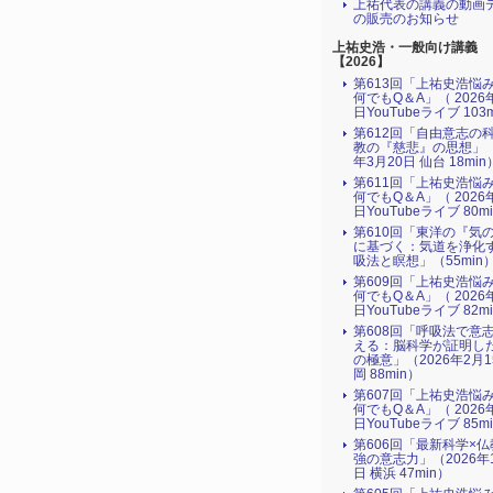
上祐代表の講義の動画
の販売のお知らせ
上祐史浩・一般向け講義
【2026】
第613回「上祐史浩悩
何でもQ＆A」（ 2026
日YouTubeライブ 103
第612回「自由意志の
教の『慈悲』の思想」（
年3月20日 仙台 18min
第611回「上祐史浩悩
何でもQ＆A」（ 2026
日YouTubeライブ 80m
第610回「東洋の『気
に基づく：気道を浄化
吸法と瞑想」（55min
第609回「上祐史浩悩
何でもQ＆A」（ 2026
日YouTubeライブ 82m
第608回「呼吸法で意
える：脳科学が証明し
の極意」（2026年2月
岡 88min）
第607回「上祐史浩悩
何でもQ＆A」（ 2026
日YouTubeライブ 85m
第606回「最新科学×
強の意志力」（2026年
日 横浜 47min）