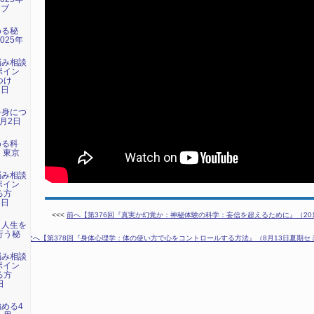
イブ
める秘
025年
）
悩み相談
ポイン
つけ
1日
）
を身につ
1月2日
める科
日 東京
悩み相談
ポイン
る方
3日
）
<<<
前へ【第376回『真実か幻覚か：神秘体験の科学：妄信を超えるために』（2018年
：人生を
行う秘
次へ【第378回『身体心理学：体の使い方で心をコントロールする方法』（8月13日夏期セミナー
悩み相談
ポイン
る方
日
）
強める4