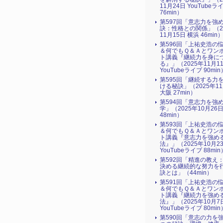
11月24日 YouTubeラ
76min）
第597回「意志力を強
訣：性格との関係」（2
11月15日 横浜 46min
第596回「上祐史浩の
＆何でもＱ＆Ａとワン
ト講義『継続力を身に
る』​」（2025年11月1
YouTubeライブ 90min
第595回「継続する力
ける秘訣」（2025年1
大阪 27min）
第594回「意志力を強
学」（2025年10月26
48min）
第593回「上祐史浩の
＆何でもＱ＆Ａとワン
ト講義『意志力を強め
法』​」（2025年10月2
YouTubeライブ 88min
第592回「精進の教え
決める継続的な努力を
訣とは」（44min）
第591回「上祐史浩の
＆何でもＱ＆Ａとワン
ト講義『継続力を強め
法』​」（2025年10月7
YouTubeライブ 80min
第590回「意志の力を