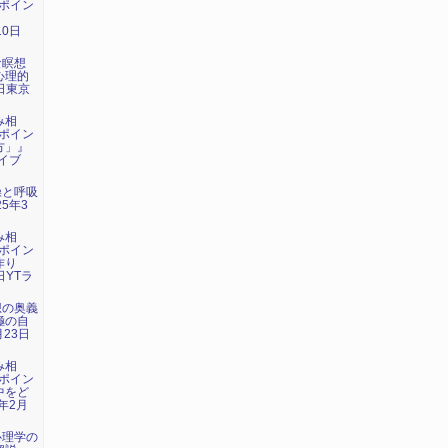
ポイン
』
10日
な瞑想
心理的
3日東京
み相
ポイン
方」』
ライブ
操と呼吸
5年3
み相
ポイン
作り
日YTラ
想の奥義
極の自
月23日
み相
ポイン
中をど
年2月
心理学の