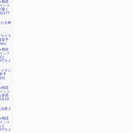
み相談
イント
り除く
4日YT
：心を静
ダライラ
選挙予
in)
み相談
イント
因と
YTライ
・イラン
界予
時代
み相談
イント
る多面
6月19
吸法第２
み相談
イント
ると
YTライ