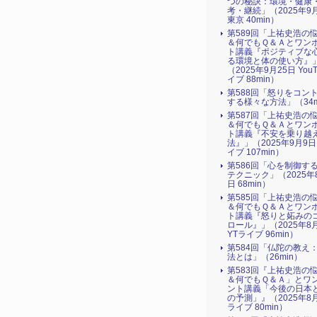
つの秘訣：環境・健康
考・継続」（2025年9
東京 40min）
第589回「上祐史浩の
＆何でもＱ＆Ａとワン
ト講義『ポジティブな
る環境と体の使い方』​
（2025年9月25日 You
イブ 88min）
第588回「怒りをコン
する様々な方法」（34m
第587回「上祐史浩の
＆何でもＱ＆Ａとワン
ト講義『不安を乗り越
法』​」（2025年9月9日
イブ 107min）
第586回「心を制御す
テクニック」（2025年
日 68min）
第585回「上祐史浩の
＆何でもＱ＆Ａとワン
ト講義『怒りと妬みの
ロール』​」（2025年8
YTライブ 96min）
第584回「仏陀の教え
法とは」（26min）
第583回『上祐史浩の
＆何でもＱ＆Ａ」とワ
ント講義「今後の日本
の予測」』（2025年8月
ライブ 80min）