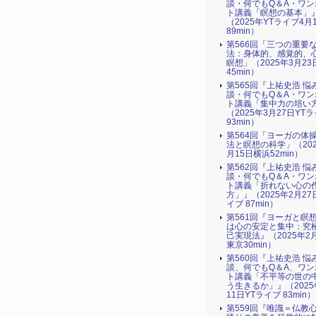
談・何でもQ＆A・ワン
ト講義「瞑想の基本」
（2025年YTライブ4月
89min）
第566回「三つの重要
法：身体的、感覚的、
瞑想」（2025年3月2
45min）
第565回『上祐史浩 悩
談・何でもQ＆A・ワン
ト講義「集中力の培い
（2025年3月27日YT
93min）
第564回「ヨーガの体
法と瞑想の科学」（202
月15日横浜52min）
第562回『上祐史浩 悩
談・何でもQ＆A・ワン
ト講義「折れない心の
方」』（2025年2月27
イブ 87min）
第561回『ヨーガと瞑
は心の安定と集中：究
己実現法』（2025年2
東京30min）
第560回『上祐史浩 悩
談、何でもQ＆A、ワン
ト講義「不平等の世の
う生きるか」』（2025
11日YTライブ 83min）
第559回『唯識＝仏教