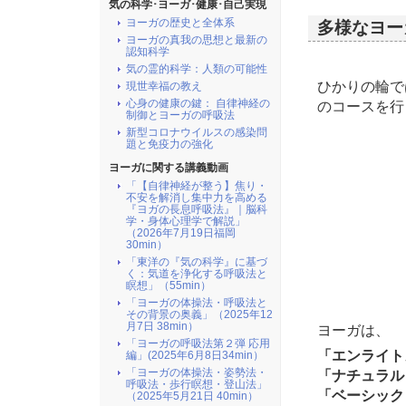
気の科学･ヨーガ･健康･自己実現
2025/11/10
「ヨー
ヨーガの歴史と全体系
多様なヨー
2025/11/10
「ヨ
ヨーガの真我の思想と最新の
認知科学
（20
気の霊的科学：人類の可能性
2025/11/05
「心
ひかりの輪で
現世幸福の教え
40m
心身の健康の鍵： 自律神経の
のコースを行
制御とヨーガの呼吸法
2025/04/09
「ヨ
新型コロナウイルスの感染問
52m
題と免疫力の強化
ヨーガに関する講義動画
2023/08/21
『３
「【自律神経が整う】焦り・
月11
不安を解消し集中力を高める
『ヨガの長息呼吸法』｜脳科
2022/05/12
『心
学・身体心理学で解説」
（2026年7月19日福岡
（20
30min）
2016/03/01
【動
「東洋の『気の科学』に基づ
く：気道を浄化する呼吸法と
2015/12/18
気功
瞑想」（55min）
「ヨーガの体操法・呼吸法と
2015/12/18
ベー
その背景の奥義」（2025年12
月7日 38min）
ヨーガは、
2015/12/17
クン
「ヨーガの呼吸法第２弾 応用
「エンライト
編」(2025年6月8日34min）
2015/12/17
気・
「ヨーガの体操法・姿勢法・
「ナチュラル
呼吸法・歩行瞑想・登山法」
2015/12/17
ヨー
「ベーシック
（2025年5月21日 40min）