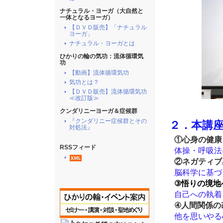
ナチュラル・ヨーガ（大自然と
一体となるヨーガ）
【ＤＶＤ販売】「ナチュラル
ヨーガ」
ナチュラル・ヨーガとは
ひかりの輪の気功：流体循環気
功
【動画】流体循環気功
気功とは？
【ＤＶＤ販売】流体循環気功
≪改訂版≫
クンダリニーヨーガ＆症候群
『クンダリニー症候群とその
２．本講
対処法』
①心身の健康
RSSフィード
体操・呼吸法
②ネガティブ
脳科学に基づ
③悟りの境地
自己への執着
④人間関係の
他を思いやる