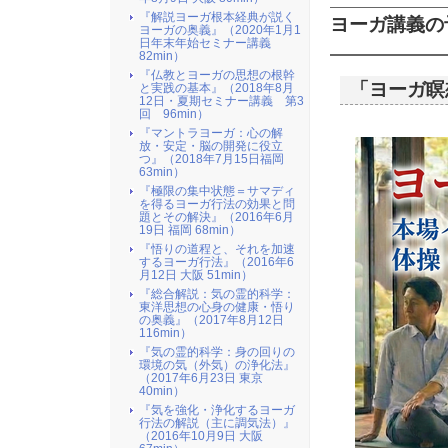
『解説ヨーガ根本経典が説く
ヨーガ講義の
ヨーガの奥義』（2020年1月1
日年末年始セミナー講義
82min）
『仏教とヨーガの思想の根幹
「ヨーガ瞑
と実践の基本』（2018年8月
12日・夏期セミナー講義 第3
回 96min）
『マントラヨーガ：心の解
放・安定・脳の開発に役立
つ』（2018年7月15日福岡
63min）
『極限の集中状態＝サマディ
を得るヨーガ行法の効果と問
題とその解決』（2016年6月
19日 福岡 68min）
『悟りの道程と、それを加速
するヨーガ行法』（2016年6
月12日 大阪 51min）
『総合解説：気の霊的科学：
東洋思想の心身の健康・悟り
の奥義』（2017年8月12日
116min）
『気の霊的科学：身の回りの
環境の気（外気）の浄化法』
（2017年6月23日 東京
40min）
『気を強化・浄化するヨーガ
行法の解説（主に調気法）』
（2016年10月9日 大阪