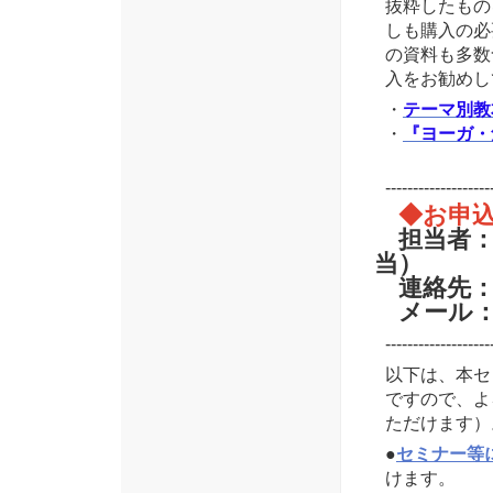
抜粋したもの
しも購入の必
の資料も多数
入をお勧めし
・
テーマ別教
・
『ヨーガ・
-------------------
◆お申込
担当者：
当）
連絡先：08
メール：to
-------------------
以下は、本セ
ですので、よ
ただけます）
●
セミナー等
けます。