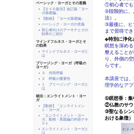
ベーシック・ヨーガとその意義
①初心者でも
【ＤＶＤ販売】改訂版「ヨー
②段階的に、
ガ基礎編」
法）。
【動画】「ヨーガ基礎編」
③最後に、ヒ
ベーシック・ヨーガの意義
初心者向けのアーサナとその
まで習得でき
効果のご紹介
◆
特別に浄化
マインドフルネス・ヨーガとそ
瞑想を深める
の効果
マインドフルネス・ヨーガと
整えることが
は
り、外側の空
ブリージング・ヨーガ（呼吸の
らです。
ヨーガ）
３ 丹田呼吸
本講座では、
２ 呼吸の重要性
１ ブリージング・ヨーガと
理学的なアプ
は
秘法：エンライトメント・ヨー
①瞑想香：集
ガ
②仏教のサウ
【動画】「エンライトメン
ト・ヨーガ」
③聖なるシン
「エンライトメント・ヨー
おける象徴）
ガ」動画・実践編の内容テキ
スト
エンライトメント・ヨーガと
は