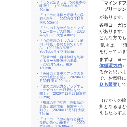
2011/05/16
【動
「マインドフ
「心を安定させる3つの基本の
呼吸法」（2025年4月19日
「ブリージン
2011/02/06
40min）
「エ
「ヨーガの体操と呼吸法と瞑
があります。
2011/01/19
マイ
想の科学」（2025年3月15日
横浜 52min）
各種ヨーガは
2008/03/14
エン
『３つの主な瞑想法とクンダ
があります。
リニーヨーガの瞑想』（2023
2008/02/23
３ 
年6月11日 大阪 43min）
どんな方でも
『心の健康の３つのコツ：筋
2008/02/23
２ 
肉・呼吸・姿勢と何でもQ＆
気功は、「流
A』（2022年3月25日
2008/02/23
１ 
を行っていま
YouTubeライブ 85min）
『健康の鍵：自律神経を制御
2008/02/10
ナチ
まずは、
ヨー
するヨーガ呼吸法の奥義』
（2021年5月2日 東京
体循環気功
）
2008/01/23
初心
130min）
るかと思いま
『免疫力と集中力アップの５
つの呼吸法公開』（2020年12
で、お気軽に
月30日 東京 90min）
Ｄも販売
して
『強力に免疫力をアップする
ヨーガの４つの呼吸法を公
開！』（2020年12月27日東京
66min)
（ひかりの輪
『鬼滅の刃で話題「呼吸法の
担となるほど
奥義」健康増進・超集中・不
動心』（2020年12月6日 大阪
をもたらすよ
74min）
『ヨーガ・仏教の修行と自然
免疫の強化の重要性』（2020
年8月9日 大阪 80min）