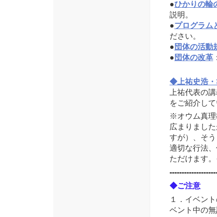
●
ひかりの輪
説明。
●
プログラム
ださい。
●
団体の活動
●
団体の改革
◆上祐史浩・ひ
上祐代表の講
をご紹介して
※オウム真理
広まりました
すが）、そう
適切な行法、
ただけます。
-------------------
◆ご注意
１．イベント
ベント中の無