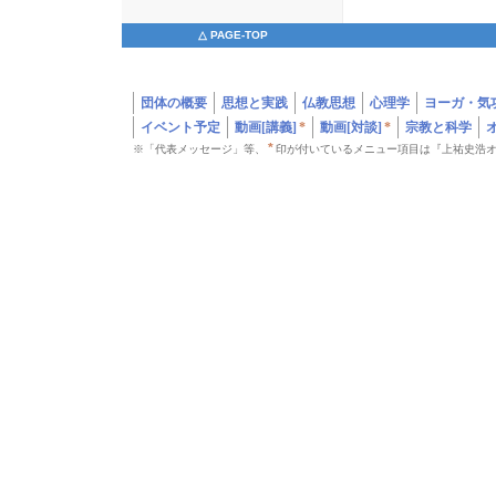
△ PAGE-TOP
団体の概要
思想と実践
仏教思想
心理学
ヨーガ・気
イベント予定
動画[講義]
*
動画[対談]
*
宗教と科学
*
※「代表メッセージ」等、
印が付いているメニュー項目は『上祐史浩