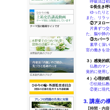
呼吸法は初
①長生き呼
ゆったりと
また、リラッ
②アヌロー
テーマ別の動画サイトです
片鼻ずつ交
た、脳や肺の
③カパーラ
素早く深い
官の働きを活
水野副代表のブログ
３）感覚的瞑
仏教のマン
覚的に使用し
広末副代表のブログ
４）心理的瞑
①伝統仏教
②更に現代
3. 講座
【時間・内容