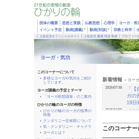
団体の概要
思想と実践
仏教思想
心理学
ヨーガ・気
イベント予定
動画[講義]
*
動画[対談]
*
宗教と科学
上祐史浩オフィシャルサイト
上祐史浩 書籍 対談 取材
プロフィー
ヨーガ・気功
このコーナーについて
多様なヨーガや気功をご紹介
新着情報
＜ヨー
しています。
2026/07/30
「【
ヨーガ講義の予定とテーマ
ガの
「ヨーガ瞑想講座」のご案内
19日
ひかりの輪のヨーガの特徴
2026/04/09
「東
ひかりの輪のヨーガの指導の
特徴
想」（
クンダリニー症候群について
2026/01/15
「ヨ
気・クンダリニー・チャクラ
このコーナー
ヨーガとは？
日 3