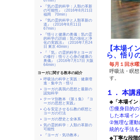
67min）
『気の霊的科学：人類の革新
の可能性』（2016年8月21日
福岡 70min）
『気の霊的科学と人類革新の
道』（2016年8月11日
67min）
『悟りと健康の奥儀：気の霊
的科学の詳細：気の強化と浄
化の実践法』（2016年7月24
日 東京 40min）
【本場イ
『「気」の霊的科学とヨーガ
ら、悟り
の修行：悟りと心身の健康の
奥儀』（2016年7月17日 大阪
毎月１回水曜1
64min）
呼吸法・瞑想
ヨーガに関する教本の紹介
す。
呼吸法の科学と実践：健康増
進・集中力・悟り
ヨーガの真我の思想と最新の
１． 本講
認知科学
テーマ別教本 《第１集》『ヨ
◆
「本場イン
ーガの思想と実践』
①痩身目的の
心を安定させる仏教の瞑想と
ヨーガの行法
した本場イン
ヨーガの歴史と全体系
②無理な運動
気の霊的科学：人類の革新の
統的な手法を
可能性
『ヨーガ・気功教本』
◆
丁寧な段階