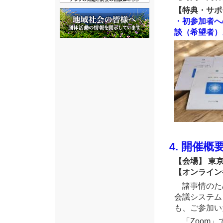
【特典・サポ
・初参加者へ
談（希望者）
4. 開催
【会場】 東
【オンライン
諸事情のた
会議システム
も、ご参加い
「Zoom」