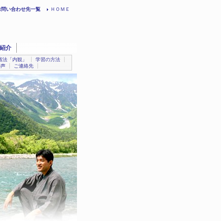
お問い合わせ先一覧
ＨＯＭＥ
紹介
省法「内観」
学習の方法
の声
ご連絡先