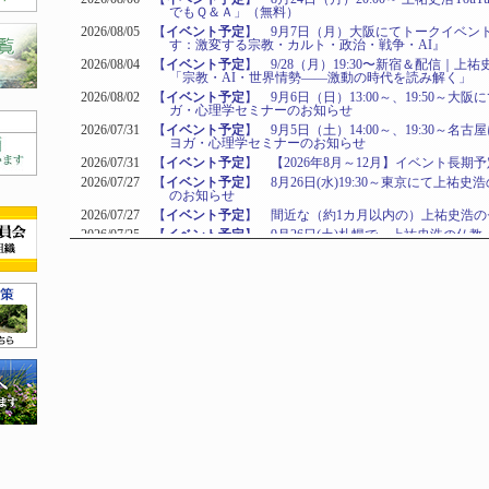
でもＱ＆Ａ」（無料）
2026/08/05
【
イベント予定
】 9月7日（月）大阪にてトークイベン
す：激変する宗教・カルト・政治・戦争・AI』
2026/08/04
【
イベント予定
】 9/28（月）19:30〜新宿＆配信｜上
「宗教・AI・世界情勢――激動の時代を読み解く」
2026/08/02
【
イベント予定
】 9月6日（日）13:00～、19:50～
ガ・心理学セミナーのお知らせ
2026/07/31
【
イベント予定
】 9月5日（土）14:00～、19:30～
ヨガ・心理学セミナーのお知らせ
2026/07/31
【
イベント予定
】 【2026年8月～12月】イベント長期予
2026/07/27
【
イベント予定
】 8月26日(水)19:30～東京にて上祐
のお知らせ
2026/07/27
【
イベント予定
】 間近な（約1カ月以内の）上祐史浩の
2026/07/25
【
イベント予定
】 9月26日(土)札幌で、上祐史浩の仏
ーのお知らせ
2026/07/25
【
イベント予定
】 【8月30日（日）13:00～東京】上
セミナー
2026/07/23
【
イベント予定
】 8月19日(水)19:30～東京にて上祐
のお知らせ
2026/07/22
【
イベント予定
】 8月19日（水）19:30～岡山、上祐
ット勉強会（東京岡山合同）のお知らせ
2026/07/20
【
イベント予定
】 ひかりの輪 夏期セミナー期間中の東
知らせ
2026/07/20
【
イベント予定
】 8月29日(土)13:30～【仙台】上祐
ミナーのお知らせ
2026/07/17
【
イベント予定
】 8月23日(日)13時～ 博多にて上祐
のお知らせ
2026/07/17
【
イベント予定
】 【8月21日（金）19:00～船橋】上
セミナー