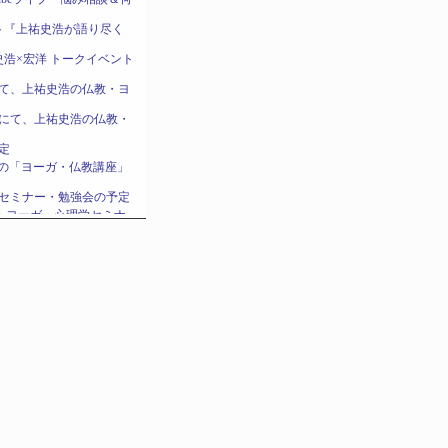
ト『上祐史浩が語り尽く
祐史浩×宏洋 トークイベント
大阪にて、上祐史浩の仏教・ヨ
名古屋にて、上祐史浩の仏教・
定
史浩の「ヨーガ・仏教講座」
セミナー・勉強会の予定
教・ヨーガ・心理学セミナ
祐史浩 仏教・ヨーガ・心理学
史浩の「ヨーガ・仏教講座」
史浩の仏教・ヨガ・心理学ネ
西心理学講義の日程のお
史浩の仏教・ヨガ・心理学セ
史浩の仏教・心理学セミナー
祐史浩 仏教・ヨーガ・心理学