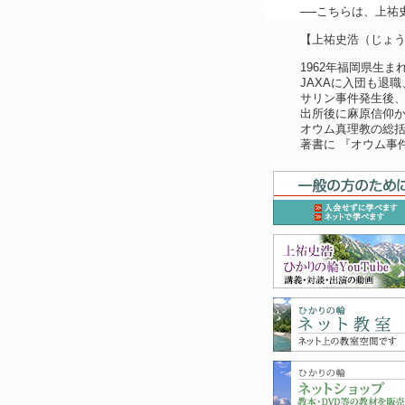
──こちらは、上祐
【上祐史浩（じょ
1962年福岡県生
JAXAに入団も退
サリン事件発生後
出所後に麻原信仰か
オウム真理教の総
著書に 『オウム事