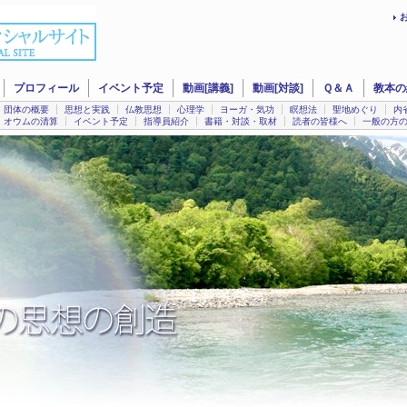
プロフィール
イベント予定
動画[講義]
動画[対談]
Ｑ＆Ａ
教本の
団体の概要
思想と実践
仏教思想
心理学
ヨーガ・気功
瞑想法
聖地めぐり
内
オウムの清算
イベント予定
指導員紹介
書籍・対談・取材
読者の皆様へ
一般の方