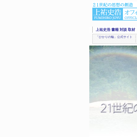
上祐史浩 書籍 対談 取材
「ひかりの輪」公式サイト