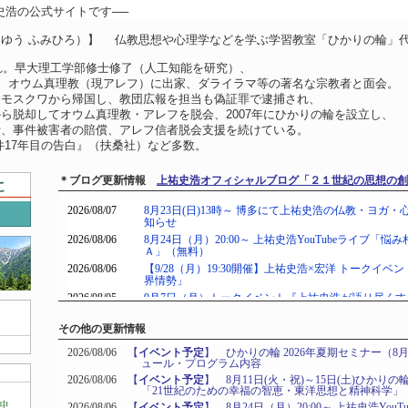
史浩の公式サイトです──
うゆう ふみひろ）】 仏教思想や心理学などを学ぶ学習教室「ひかりの輪」
まれ。早大理工学部修士修了（人工知能を研究）、
職、オウム真理教（現アレフ）に出家、ダライラマ等の著名な宗教者と面会。
、モスクワから帰国し、教団広報を担当も偽証罪で逮捕され、
ら脱却してオウム真理教・アレフを脱会、2007年にひかりの輪を設立し、
括、事件被害者の賠償、アレフ信者脱会支援を続けている。
件17年目の告白』（扶桑社）など多数。
＊ブログ更新情報
上祐史浩オフィシャルブログ「２１世紀の思想の創
その他の更新情報
2026/08/06
【
イベント予定
】 ひかりの輪 2026年夏期セミナー（8月
ュール・プログラム内容
2026/08/06
【
イベント予定
】 8月11日(火・祝)～15日(土)ひか
「21世紀のための幸福の智恵・東洋思想と精神科学」
2026/08/06
【
イベント予定
】 8月24日（月）20:00～ 上祐史浩Yo