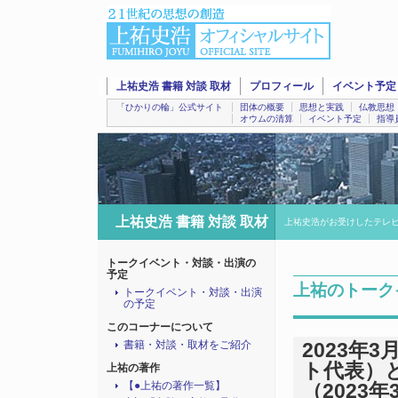
上祐史浩 書籍 対談 取材
プロフィール
イベント予定
「ひかりの輪」公式サイト
団体の概要
思想と実践
仏教思想
オウムの清算
イベント予定
指導
上祐史浩 書籍 対談 取材
上祐史浩がお受けしたテレ
トークイベント・対談・出演の
予定
上祐のトーク
トークイベント・対談・出演
の予定
このコーナーについて
書籍・対談・取材をご紹介
2023年
ト代表）
上祐の著作
【●上祐の著作一覧】
（2023年