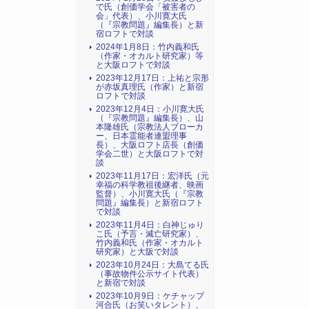
で氏（創価学会「被害者の
会」代表）、小川寛大氏
（『宗教問題』編集長）と新
宿ロフトで対談
2024年1月8日：竹内義和氏
（作家・オカルト研究家）等
と大阪ロフトで対談
2023年12月17日：上祐と宗形
が赤坂真理氏（作家）と新宿
ロフトで対談
2023年12月4日：小川寛大氏
（『宗教問題』編集長）、山
本隆雄氏（宗教法人ブローカ
ー、日本霊能者連盟理事
長）、大阪ロフト店長（創価
学会二世）と大阪ロフトで対
談
2023年11月17日：宏洋氏（元
幸福の科学教祖後継者、映画
監督）、小川寛大氏（『宗教
問題』編集長）と新宿ロフト
で対談
2023年11月4日：白神じゅり
こ氏（予言・滅亡研究家）、
竹内義和氏（作家・オカルト
研究家）と大阪で対談
2023年10月24日：大島てる氏
（事故物件公示サイト代表）
と新宿で対談
2023年10月9日：ケチャップ
河合氏（お笑いタレント）、