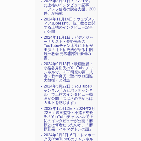
2025年3月21日：『AERA』
に上祐のインタビュー記事
「アレフ信者の脱会支援、200
件」が掲載
2024年11月14日：ウェブメデ
ィアJBpressで、統一教会に関
する上祐のインタビュー記事
が公開
2024年11月1日：ビデオジャ
ーナリスト・長野光氏の
YouTubeチャンネルに上祐が
出演「【上祐史浩が語る】旧
統一教会 元広報部長 懺悔の
書」
2024年9月18日：映画監督・
小路谷秀樹氏のYouTubeチャ
ンネルで、UFO研究の第一人
者・竹本良氏（聖パウロ国際
大教授）と対談
2024年5月22日：YouTubeチ
ャンネル「カピバラチャンネ
ル」で上祐のインタビュー動
画が公開「つばさの党からは
カルトを感じます」
2023年12月12日・2024年2月
22日：映画監督・小路谷秀樹
氏のYouTubeチャンネルで上
祐のインタビューが公開「麻
原とは何者だったのか」「麻
原彰晃 ハルマゲドンの謎」
2024年2月2日･6日：トマホー
ク氏(YouTuber)のチャンネル