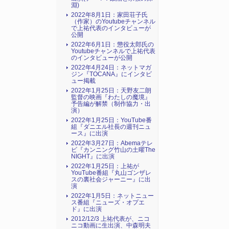
淵)
2022年8月1日：家田荘子氏
（作家）のYoutubeチャンネル
で上祐代表のインタビューが
公開
2022年6月1日：懲役太郎氏の
Youtubeチャンネルで上祐代表
のインタビューが公開
2022年4月24日：ネットマガ
ジン『TOCANA』にインタビ
ュー掲載
2022年1月25日：天野友二朗
監督の映画『わたしの魔境』
予告編が解禁（制作協力・出
演）
2022年1月25日：YouTube番
組『ダニエル社長の週刊ニュ
ース』に出演
2022年3月27日：Abemaテレ
ビ『カンニング竹山の土曜The
NIGHT』に出演
2022年1月25日：上祐が
YouTube番組『丸山ゴンザレ
スの裏社会ジャーニー』に出
演
2022年1月5日：ネットニュー
ス番組『ニューズ・オプエ
ド』に出演
2012/12/3 上祐代表が、ニコ
ニコ動画に生出演、中森明夫