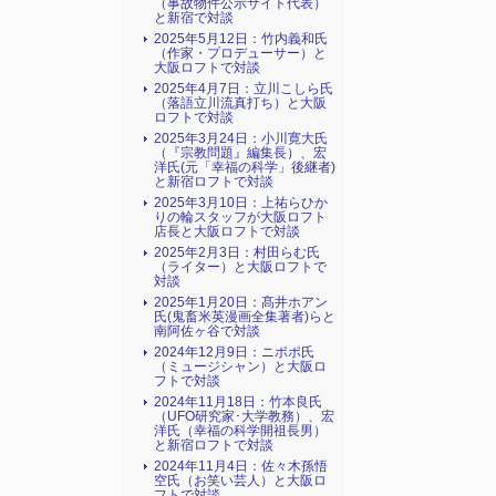
（事故物件公示サイト代表）
と新宿で対談
2025年5月12日：竹内義和氏
（作家・プロデューサー）と
大阪ロフトで対談
2025年4月7日：立川こしら氏
（落語立川流真打ち）と大阪
ロフトで対談
2025年3月24日：小川寛大氏
（『宗教問題』編集長）、宏
洋氏(元「幸福の科学」後継者)
と新宿ロフトで対談
2025年3月10日：上祐らひか
りの輪スタッフが大阪ロフト
店長と大阪ロフトで対談
2025年2月3日：村田らむ氏
（ライター）と大阪ロフトで
対談
2025年1月20日：髙井ホアン
氏(鬼畜米英漫画全集著者)らと
南阿佐ヶ谷で対談
2024年12月9日：ニポポ氏
（ミュージシャン）と大阪ロ
フトで対談
2024年11月18日：竹本良氏
（UFO研究家･大学教務）、宏
洋氏（幸福の科学開祖長男）
と新宿ロフトで対談
2024年11月4日：佐々木孫悟
空氏（お笑い芸人）と大阪ロ
フトで対談