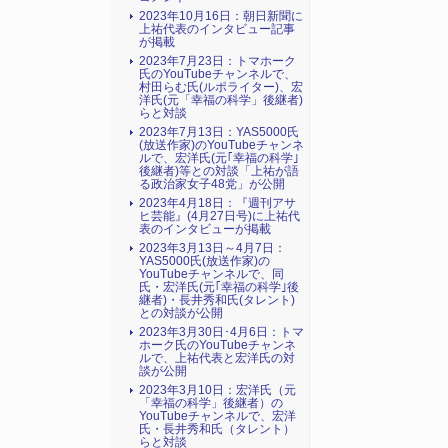
2023年10月16日：朝日新聞に
上祐代表のインタビュー記事
が掲載
2023年7月23日：トマホーク
氏のYouTubeチャンネルで、
村田らむ氏(ルポライター)、宏
洋氏(元「幸福の科学」後継者)
らと対談
2023年7月13日：YAS5000氏
(放送作家)のYouTubeチャンネ
ルで、宏洋氏(元｢幸福の科学｣
後継者)等との対談「上祐が語
る政治家女子48党」が公開
2023年4月18日：『週刊アサ
ヒ芸能』(4月27日号)に上祐代
表のインタビューが掲載
2023年3月13日～4月7日：
YAS5000氏(放送作家)の
YouTubeチャンネルで、同
氏・宏洋氏(元｢幸福の科学｣後
継者)・長井秀和氏(タレント)
との対談が公開
2023年3月30日･4月6日：トマ
ホーク氏のYouTubeチャンネ
ルで、上祐代表と宏洋氏の対
談が公開
2023年3月10日：宏洋氏（元
「幸福の科学」後継者）の
YouTubeチャンネルで、宏洋
氏・長井秀和氏（タレント）
らと対談