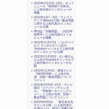
2023年2月12日･19日：ネット
ニュース『MONEY VOICE』
に上祐代表のインタビューが
掲載
2023年1月7～9日：ウェブメ
ディアJBpressで統一教会問題
に関する上祐代表のインタビ
ューが公開
季刊誌『宗教問題』（2022年
秋季号）に上祐代表のインタ
ビューが掲載
2022年11月27日：ハルデンベ
ルク ランボルギーニ氏の
Youtubeチャンネルで上祐代表
のインタビューが公開
2022年11月26日：占い師けん
けん氏のYoutubeチャンネルで
上祐代表のインタビューが公
開
2022年11月4日：東海テレビ
『NEWSONE』に上祐が出
演、旧統一教会問題について
コメント
2022年10月20･21日：テレビ
朝日『スーパーＪチャンネ
ル』『羽鳥慎一モーニングシ
ョー』に上祐が出演、旧統一
教会問題についてコメント
2022年8月9日：「新日本文化
チャンネル桜」に上祐代表が
出演(テーマ：政治と宗教の深