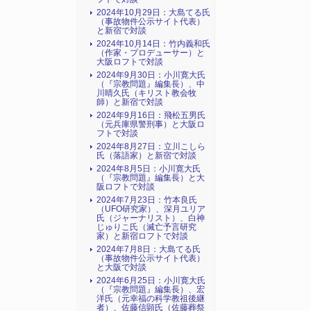
2024年10月29日：大島てる氏
（事故物件公示サイト代表）
と新宿で対談
2024年10月14日：竹内義和氏
（作家・プロデューサー）と
大阪ロフトで対談
2024年9月30日：小川寛大氏
（『宗教問題』編集長）、中
川晴久氏（キリスト教会牧
師）と新宿で対談
2024年9月16日：飛松五男氏
（元兵庫県警刑事）と大阪ロ
フトで対談
2024年8月27日：立川こしら
氏（落語家）と新宿で対談
2024年8月5日：小川寛大氏
（『宗教問題』編集長）と大
阪ロフトで対談
2024年7月23日：竹本良氏
（UFO研究家）、深月ユリア
氏（ジャーナリスト）、白神
じゅりこ氏（滅亡予言研究
家）と新宿ロフトで対談
2024年7月8日：大島てる氏
（事故物件公示サイト代表）
と大阪で対談
2024年6月25日：小川寛大氏
（『宗教問題』編集長）、宏
洋氏（元幸福の科学教祖後継
者）、佐藤信顕氏（佐藤葬祭