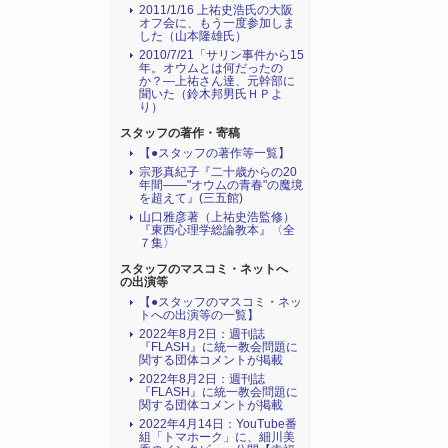
2011/1/16 上祐史浩氏の大阪
オフ会に、もう一度参加しま
した（山本隆雄氏）
2010/7/21「サリン事件から15
年。オウムとは何だったの
か？―上祐さん達、元幹部に
聞いた（鈴木邦男氏ＨＰよ
り）
スタッフの著作・寄稿
【●スタッフの著作等一覧】
宗形真紀子『二十歳からの20
年間――"オウムの青春"の魔境
を超えて』(三五館)
山口雅彦著（上祐史浩監修）
『東西心理学総論教本』〈全
７集〉
スタッフのマスコミ・ネットへ
の出演等
【●スタッフのマスコミ・ネッ
トへの出演等の一覧】
2022年8月2日：週刊誌
『FLASH』に統一教会問題に
関する団体コメントが掲載
2022年8月2日：週刊誌
『FLASH』に統一教会問題に
関する団体コメントが掲載
2022年4月14日：YouTube番
組「トマホーク」に、細川美