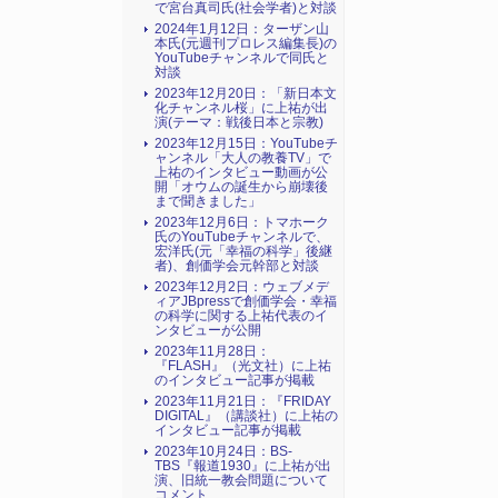
で宮台真司氏(社会学者)と対談
2024年1月12日：ターザン山
本氏(元週刊プロレス編集長)の
YouTubeチャンネルで同氏と
対談
2023年12月20日：「新日本文
化チャンネル桜」に上祐が出
演(テーマ：戦後日本と宗教)
2023年12月15日：YouTubeチ
ャンネル「大人の教養TV」で
上祐のインタビュー動画が公
開「オウムの誕生から崩壊後
まで聞きました」
2023年12月6日：トマホーク
氏のYouTubeチャンネルで、
宏洋氏(元「幸福の科学」後継
者)、創価学会元幹部と対談
2023年12月2日：ウェブメデ
ィアJBpressで創価学会・幸福
の科学に関する上祐代表のイ
ンタビューが公開
2023年11月28日：
『FLASH』（光文社）に上祐
のインタビュー記事が掲載
2023年11月21日：『FRIDAY
DIGITAL』（講談社）に上祐の
インタビュー記事が掲載
2023年10月24日：BS-
TBS『報道1930』に上祐が出
演、旧統一教会問題について
コメント