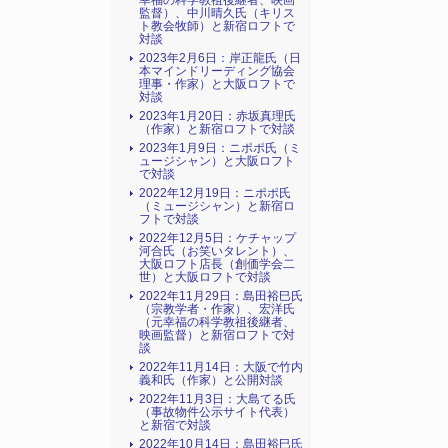
幸福の科学教祖後継者、映画
監督）、中川晴久氏（キリス
ト教会牧師）と新宿ロフトで
対談
2023年2月6日：岸正龍氏（日
本マインドリーディング協会
理事・作家）と大阪ロフトで
対談
2023年1月20日：赤坂真理氏
（作家）と新宿ロフトで対談
2023年1月9日：ニポポ氏（ミ
ュージシャン）と大阪ロフト
で対談
2022年12月19日：ニポポ氏
（ミュージシャン）と新宿ロ
フトで対談
2022年12月5日：ケチャップ
河合氏（お笑いタレント）、
大阪ロフト店長（創価学会二
世）と大阪ロフトで対談
2022年11月29日：島田裕巳氏
（宗教学者・作家）、宏洋氏
（元幸福の科学教祖後継者、
映画監督）と新宿ロフトで対
談
2022年11月14日：大阪で竹内
義和氏（作家）と公開対談
2022年11月3日：大島てる氏
（事故物件公示サイト代表）
と新宿で対談
2022年10月14日：島田裕巳氏