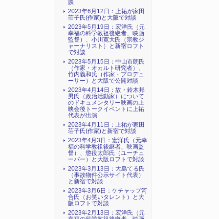
談
2023年6月12日：上祐が家田
荘子氏(作家)と大阪で対談
2023年5月19日：宏洋氏（元
幸福の科学教祖後継者、映画
監督）、小川寛大氏（宗教ジ
ャーナリスト）と新宿ロフト
で対談
2023年5月15日：中山市朗氏
（作家・オカルト研究者）、
竹内義和氏（作家・プロデュ
ーサー）と大阪で公開対談
2023年4月14日：故・鈴木邦
男氏（政治活動家）について
のドキュメンタリー映画の上
映会後トークイベントに上祐
代表が出演
2023年4月11日：上祐が家田
荘子氏(作家)と新宿で対談
2023年4月3日：宏洋氏（元幸
福の科学教祖後継者、映画監
督）、懲役太郎氏（ユーチュ
ーバー）と大阪ロフトで対談
2023年3月13日：大島てる氏
（事故物件公示サイト代表）
と新宿で対談
2023年3月6日：ケチャップ河
合氏（お笑いタレント）と大
阪ロフトで対談
2023年2月13日：宏洋氏（元