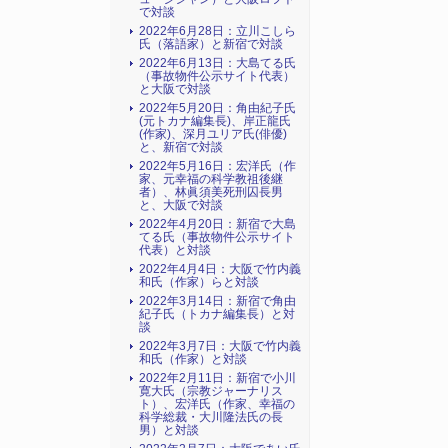
で対談
2022年6月28日：立川こしら
氏（落語家）と新宿で対談
2022年6月13日：大島てる氏
（事故物件公示サイト代表）
と大阪で対談
2022年5月20日：角由紀子氏
(元トカナ編集長)、岸正龍氏
(作家)、深月ユリア氏(俳優)
と、新宿で対談
2022年5月16日：宏洋氏（作
家、元幸福の科学教祖後継
者）、林眞須美死刑囚長男
と、大阪で対談
2022年4月20日：新宿で大島
てる氏（事故物件公示サイト
代表）と対談
2022年4月4日：大阪で竹内義
和氏（作家）らと対談
2022年3月14日：新宿で角由
紀子氏（トカナ編集長）と対
談
2022年3月7日：大阪で竹内義
和氏（作家）と対談
2022年2月11日：新宿で小川
寛大氏（宗教ジャーナリス
ト）、宏洋氏（作家、幸福の
科学総裁・大川隆法氏の長
男）と対談