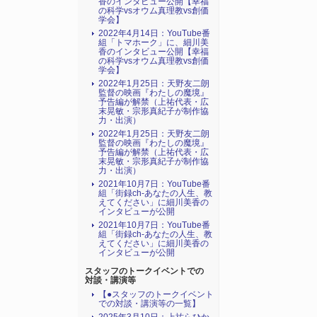
香のインタビュー公開【幸福
の科学vsオウム真理教vs創価
学会】
2022年4月14日：YouTube番
組「トマホーク」に、細川美
香のインタビュー公開【幸福
の科学vsオウム真理教vs創価
学会】
2022年1月25日：天野友二朗
監督の映画『わたしの魔境』
予告編が解禁（上祐代表・広
末晃敏・宗形真紀子が制作協
力・出演）
2022年1月25日：天野友二朗
監督の映画『わたしの魔境』
予告編が解禁（上祐代表・広
末晃敏・宗形真紀子が制作協
力・出演）
2021年10月7日：YouTube番
組「街録ch-あなたの人生、教
えてください」に細川美香の
インタビューが公開
2021年10月7日：YouTube番
組「街録ch-あなたの人生、教
えてください」に細川美香の
インタビューが公開
スタッフのトークイベントでの
対談・講演等
【●スタッフのトークイベント
での対談・講演等の一覧】