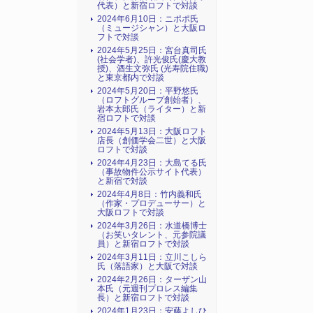
代表）と新宿ロフトで対談
2024年6月10日：ニポポ氏
（ミュージシャン）と大阪ロ
フトで対談
2024年5月25日：宮台真司氏
(社会学者)、許光俊氏(慶大教
授)、酒生文弥氏 (光寿院住職)
と東京都内で対談
2024年5月20日：平野悠氏
（ロフトグループ創始者）、
岩本太郎氏（ライター）と新
宿ロフトで対談
2024年5月13日：大阪ロフト
店長（創価学会二世）と大阪
ロフトで対談
2024年4月23日：大島てる氏
（事故物件公示サイト代表）
と新宿で対談
2024年4月8日：竹内義和氏
（作家・プロデューサー）と
大阪ロフトで対談
2024年3月26日：水道橋博士
（お笑いタレント、元参院議
員）と新宿ロフトで対談
2024年3月11日：立川こしら
氏（落語家）と大阪で対談
2024年2月26日：ターザン山
本氏（元週刊プロレス編集
長）と新宿ロフトで対談
2024年1月23日：安藤よしひ