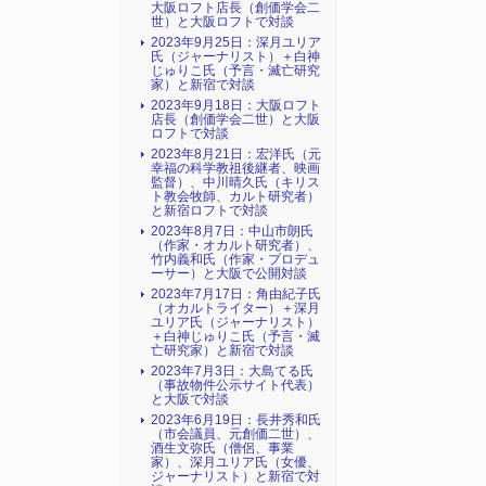
大阪ロフト店長（創価学会二
世）と大阪ロフトで対談
2023年9月25日：深月ユリア
氏（ジャーナリスト）＋白神
じゅりこ氏（予言・滅亡研究
家）と新宿で対談
2023年9月18日：大阪ロフト
店長（創価学会二世）と大阪
ロフトで対談
2023年8月21日：宏洋氏（元
幸福の科学教祖後継者、映画
監督）、中川晴久氏（キリス
ト教会牧師、カルト研究者）
と新宿ロフトで対談
2023年8月7日：中山市朗氏
（作家・オカルト研究者）、
竹内義和氏（作家・プロデュ
ーサー）と大阪で公開対談
2023年7月17日：角由紀子氏
（オカルトライター）＋深月
ユリア氏（ジャーナリスト）
＋白神じゅりこ氏（予言・滅
亡研究家）と新宿で対談
2023年7月3日：大島てる氏
（事故物件公示サイト代表）
と大阪で対談
2023年6月19日：長井秀和氏
（市会議員、元創価二世）、
酒生文弥氏（僧侶、事業
家）、深月ユリア氏（女優、
ジャーナリスト）と新宿で対