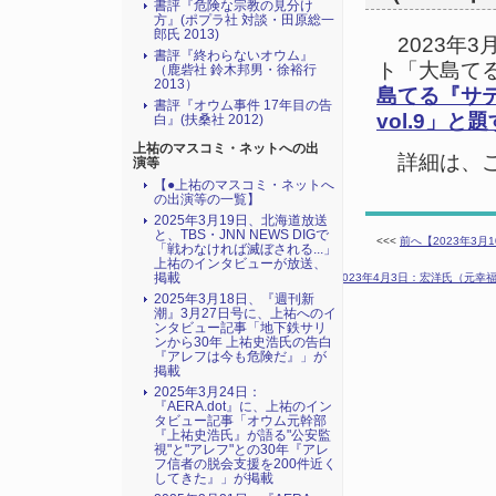
書評『危険な宗教の見分け
方』(ポプラ社 対談・田原総一
郎氏 2013)
2023年3
書評『終わらないオウム』
ト「大島て
（鹿砦社 鈴木邦男・徐裕行
2013）
島てる『サ
書評『オウム事件 17年目の告
vol.9」と
白』(扶桑社 2012)
上祐のマスコミ・ネットへの出
詳細は、こ
演等
【●上祐のマスコミ・ネットへ
の出演等の一覧】
2025年3月19日、北海道放送
と、TBS・JNN NEWS DIGで
<<<
前へ【2023年3
「戦わなければ滅ぼされる...」
上祐のインタビューが放送、
掲載
次へ【2023年4月3日：宏洋氏（元
2025年3月18日、『週刊新
潮』3月27日号に、上祐へのイ
ンタビュー記事「地下鉄サリ
ンから30年 上祐史浩氏の告白
『アレフは今も危険だ』」が
掲載
2025年3月24日：
『AERA.dot』に、上祐のイン
タビュー記事「オウム元幹部
『上祐史浩氏』が語る"公安監
視"と"アレフ"との30年『アレ
フ信者の脱会支援を200件近く
してきた』」が掲載