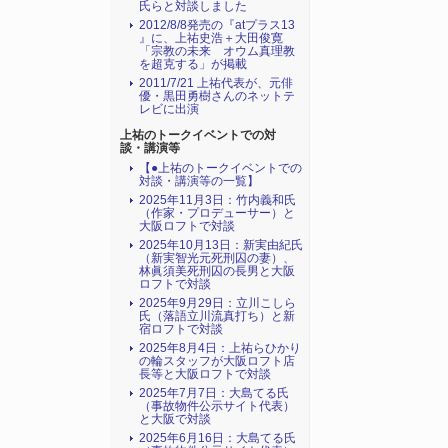
氏らと対談しました
2012/8/8発売の『atプラス13
』に、上祐史浩＋大田俊寛
「宗教の未来 オウム真理教
を超克する」が掲載
2011/7/21 上祐代表が、元俳
優・黒田勇樹さんのネットテ
レビに出演
上祐のトークイベントでの対
談・講演等
【●上祐のトークイベントでの
対談・講演等の一覧】
2025年11月3日：竹内義和氏
（作家・プロデューサー）と
大阪ロフトで対談
2025年10月13日：新実由紀氏
（新実智光元死刑囚の妻）、
林眞須美死刑囚の長男と大阪
ロフトで対談
2025年9月29日：立川こしら
氏（落語立川流真打ち）と新
宿ロフトで対談
2025年8月4日：上祐らひかり
の輪スタッフが大阪ロフト店
長等と大阪ロフトで対談
2025年7月7日：大島てる氏
（事故物件公示サイト代表）
と大阪で対談
2025年6月16日：大島てる氏