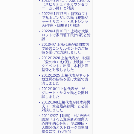
2022年2月7日：大阪であい氏
（スピリチュアルカウンセラ
ー・占い師）と対談
2022年1月17日：新宿ロフト
で丸山ゴンザレス氏（犯罪ジ
ャーナリスト）・草下シンヤ
氏(作家・編集者)と対談
2022年1月10日：上祐が大阪
ロフトで家田荘子氏(作家)と対
談
2013/4/7 上祐代表が福岡市内
で経営コンサルタントのご招
待を受けて講演しました
2012/12/26 上祐代表が、映画
『愛のゆくえ(仮)』上映後トー
クイベントに出演、木村文洋
監督と対談しました
2012/12/25 上祐代表がネット
放送局の招待を受け大阪で講
演しました
2012/10/11上祐代表が、ザ・
グレート・サスケ氏と公開対
談しました
2012/10/8上祐代表が鈴木邦男
氏（一水会最高顧問）と公開
対談しました
2011/2/27【動画】上祐史浩の
講演『オウム真理教の問題の
心理学的な分析』 第269回・
人間関係とストローク自主研
修会にて（98min）