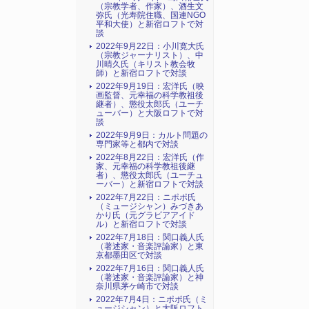
（宗教学者、作家）、酒生文
弥氏（光寿院住職、国連NGO
平和大使）と新宿ロフトで対
談
2022年9月22日：小川寛大氏
（宗教ジャーナリスト）、中
川晴久氏（キリスト教会牧
師）と新宿ロフトで対談
2022年9月19日：宏洋氏（映
画監督、元幸福の科学教祖後
継者）、懲役太郎氏（ユーチ
ューバー）と大阪ロフトで対
談
2022年9月9日：カルト問題の
専門家等と都内で対談
2022年8月22日：宏洋氏（作
家、元幸福の科学教祖後継
者）、懲役太郎氏（ユーチュ
ーバー）と新宿ロフトで対談
2022年7月22日：ニポポ氏
（ミュージシャン）みづきあ
かり氏（元グラビアアイド
ル）と新宿ロフトで対談
2022年7月18日：関口義人氏
（著述家・音楽評論家）と東
京都墨田区で対談
2022年7月16日：関口義人氏
（著述家・音楽評論家）と神
奈川県茅ケ崎市で対談
2022年7月4日：ニポポ氏（ミ
ュージシャン）と大阪ロフト