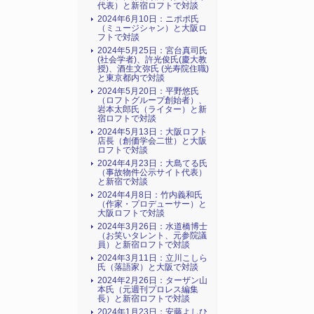
代表）と新宿ロフトで対談
2024年6月10日：ニポポ氏
（ミュージシャン）と大阪ロ
フトで対談
2024年5月25日：宮台真司氏
(社会学者)、許光俊氏(慶大教
授)、酒生文弥氏 (光寿院住職)
と東京都内で対談
2024年5月20日：平野悠氏
（ロフトグループ創始者）、
岩本太郎氏（ライター）と新
宿ロフトで対談
2024年5月13日：大阪ロフト
店長（創価学会二世）と大阪
ロフトで対談
2024年4月23日：大島てる氏
（事故物件公示サイト代表）
と新宿で対談
2024年4月8日：竹内義和氏
（作家・プロデューサー）と
大阪ロフトで対談
2024年3月26日：水道橋博士
（お笑いタレント、元参院議
員）と新宿ロフトで対談
2024年3月11日：立川こしら
氏（落語家）と大阪で対談
2024年2月26日：ターザン山
本氏（元週刊プロレス編集
長）と新宿ロフトで対談
2024年1月23日：安藤よしひ