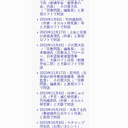
で氏（創価学会「被害者の
会」代表）、小川寛大氏
（『宗教問題』編集長）と新
宿ロフトで対談
2024年1月8日：竹内義和氏
（作家・オカルト研究家）等
と大阪ロフトで対談
2023年12月17日：上祐と宗形
が赤坂真理氏（作家）と新宿
ロフトで対談
2023年12月4日：小川寛大氏
（『宗教問題』編集長）、山
本隆雄氏（宗教法人ブローカ
ー、日本霊能者連盟理事
長）、大阪ロフト店長（創価
学会二世）と大阪ロフトで対
談
2023年11月17日：宏洋氏（元
幸福の科学教祖後継者、映画
監督）、小川寛大氏（『宗教
問題』編集長）と新宿ロフト
で対談
2023年11月4日：白神じゅり
こ氏（予言・滅亡研究家）、
竹内義和氏（作家・オカルト
研究家）と大阪で対談
2023年10月24日：大島てる氏
（事故物件公示サイト代表）
と新宿で対談
2023年10月9日：ケチャップ
河合氏（お笑いタレント）、