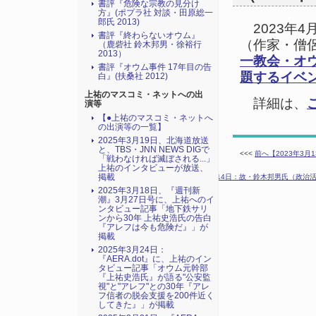
書評『危険な宗教の見分け
方』(ポプラ社 対談・田原総一
郎氏 2013)
2023年4
書評『終わらないオウム』
（作家・僧
（鹿砦社 鈴木邦男・徐裕行
2013）
一教会・オウ
書評『オウム事件 17年目の告
題するイベ
白』(扶桑社 2012)
上祐のマスコミ・ネットへの出
詳細は、
演等
【●上祐のマスコミ・ネットへ
の出演等の一覧】
2025年3月19日、北海道放送
と、TBS・JNN NEWS DIGで
<<<
前へ【2023年3月
「戦わなければ滅ぼされる...」
上祐のインタビューが放送、
掲載
次へ【2023年4月14日：故・鈴木邦男氏（政
2025年3月18日、『週刊新
潮』3月27日号に、上祐へのイ
ンタビュー記事「地下鉄サリ
ンから30年 上祐史浩氏の告白
『アレフは今も危険だ』」が
掲載
2025年3月24日：
『AERA.dot』に、上祐のイン
タビュー記事「オウム元幹部
『上祐史浩氏』が語る"公安監
視"と"アレフ"との30年『アレ
フ信者の脱会支援を200件近く
してきた』」が掲載