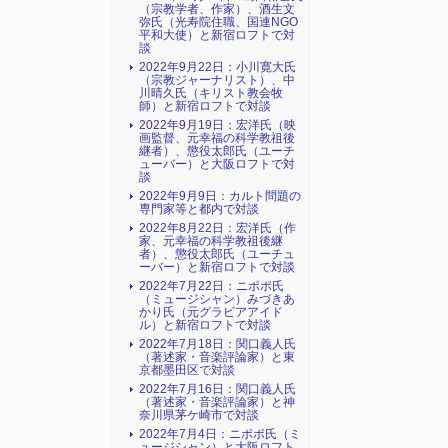
（宗教学者、作家）、酒生文
弥氏（光寿院住職、国連NGO
平和大使）と新宿ロフトで対
談
2022年9月22日：小川寛大氏
（宗教ジャーナリスト）、中
川晴久氏（キリスト教会牧
師）と新宿ロフトで対談
2022年9月19日：宏洋氏（映
画監督、元幸福の科学教祖後
継者）、懲役太郎氏（ユーチ
ューバー）と大阪ロフトで対
談
2022年9月9日：カルト問題の
専門家等と都内で対談
2022年8月22日：宏洋氏（作
家、元幸福の科学教祖後継
者）、懲役太郎氏（ユーチュ
ーバー）と新宿ロフトで対談
2022年7月22日：ニポポ氏
（ミュージシャン）みづきあ
かり氏（元グラビアアイド
ル）と新宿ロフトで対談
2022年7月18日：関口義人氏
（著述家・音楽評論家）と東
京都墨田区で対談
2022年7月16日：関口義人氏
（著述家・音楽評論家）と神
奈川県茅ケ崎市で対談
2022年7月4日：ニポポ氏（ミ
ュージシャン）と大阪ロフト