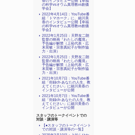
香のインタビュー公開【幸福
の科学vsオウム真理教vs創価
学会】
2022年4月14日：YouTube番
組「トマホーク」に、細川美
香のインタビュー公開【幸福
の科学vsオウム真理教vs創価
学会】
2022年1月25日：天野友二朗
監督の映画『わたしの魔境』
予告編が解禁（上祐代表・広
末晃敏・宗形真紀子が制作協
力・出演）
2022年1月25日：天野友二朗
監督の映画『わたしの魔境』
予告編が解禁（上祐代表・広
末晃敏・宗形真紀子が制作協
力・出演）
2021年10月7日：YouTube番
組「街録ch-あなたの人生、教
えてください」に細川美香の
インタビューが公開
2021年10月7日：YouTube番
組「街録ch-あなたの人生、教
えてください」に細川美香の
インタビューが公開
スタッフのトークイベントでの
対談・講演等
【●スタッフのトークイベント
での対談・講演等の一覧】