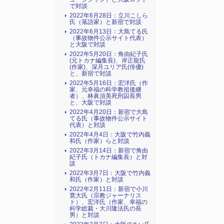
で対談
2022年6月28日：立川こしら
氏（落語家）と新宿で対談
2022年6月13日：大島てる氏
（事故物件公示サイト代表）
と大阪で対談
2022年5月20日：角由紀子氏
(元トカナ編集長)、岸正龍氏
(作家)、深月ユリア氏(俳優)
と、新宿で対談
2022年5月16日：宏洋氏（作
家、元幸福の科学教祖後継
者）、林眞須美死刑囚長男
と、大阪で対談
2022年4月20日：新宿で大島
てる氏（事故物件公示サイト
代表）と対談
2022年4月4日：大阪で竹内義
和氏（作家）らと対談
2022年3月14日：新宿で角由
紀子氏（トカナ編集長）と対
談
2022年3月7日：大阪で竹内義
和氏（作家）と対談
2022年2月11日：新宿で小川
寛大氏（宗教ジャーナリス
ト）、宏洋氏（作家、幸福の
科学総裁・大川隆法氏の長
男）と対談