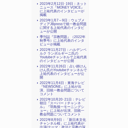
2023年2月12日･19日：ネット
ニュース『MONEY VOICE』
に上祐代表のインタビューが
掲載
2023年1月7～9日：ウェブメ
ディアJBpressで統一教会問題
に関する上祐代表のインタビ
ューが公開
季刊誌『宗教問題』（2022年
秋季号）に上祐代表のインタ
ビューが掲載
2022年11月27日：ハルデンベ
ルク ランボルギーニ氏の
Youtubeチャンネルで上祐代表
のインタビューが公開
2022年11月26日：占い師けん
けん氏のYoutubeチャンネルで
上祐代表のインタビューが公
開
2022年11月4日：東海テレビ
『NEWSONE』に上祐が出
演、旧統一教会問題について
コメント
2022年10月20･21日：テレビ
朝日『スーパーＪチャンネ
ル』『羽鳥慎一モーニングシ
ョー』に上祐が出演、旧統一
教会問題についてコメント
2022年8月9日：「新日本文化
チャンネル桜」に上祐代表が
出演(テーマ：政治と宗教の深