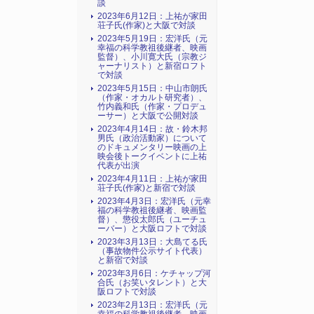
談
2023年6月12日：上祐が家田
荘子氏(作家)と大阪で対談
2023年5月19日：宏洋氏（元
幸福の科学教祖後継者、映画
監督）、小川寛大氏（宗教ジ
ャーナリスト）と新宿ロフト
で対談
2023年5月15日：中山市朗氏
（作家・オカルト研究者）、
竹内義和氏（作家・プロデュ
ーサー）と大阪で公開対談
2023年4月14日：故・鈴木邦
男氏（政治活動家）について
のドキュメンタリー映画の上
映会後トークイベントに上祐
代表が出演
2023年4月11日：上祐が家田
荘子氏(作家)と新宿で対談
2023年4月3日：宏洋氏（元幸
福の科学教祖後継者、映画監
督）、懲役太郎氏（ユーチュ
ーバー）と大阪ロフトで対談
2023年3月13日：大島てる氏
（事故物件公示サイト代表）
と新宿で対談
2023年3月6日：ケチャップ河
合氏（お笑いタレント）と大
阪ロフトで対談
2023年2月13日：宏洋氏（元