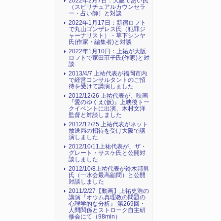
2022年2月7日：大阪であい氏
（スピリチュアルカウンセラ
ー・占い師）と対談
2022年1月17日：新宿ロフト
で丸山ゴンザレス氏（犯罪ジ
ャーナリスト）・草下シンヤ
氏(作家・編集者)と対談
2022年1月10日：上祐が大阪
ロフトで家田荘子氏(作家)と対
談
2013/4/7 上祐代表が福岡市内
で経営コンサルタントのご招
待を受けて講演しました
2012/12/26 上祐代表が、映画
『愛のゆくえ(仮)』上映後トー
クイベントに出演、木村文洋
監督と対談しました
2012/12/25 上祐代表がネット
放送局の招待を受け大阪で講
演しました
2012/10/11上祐代表が、ザ・
グレート・サスケ氏と公開対
談しました
2012/10/8上祐代表が鈴木邦男
氏（一水会最高顧問）と公開
対談しました
2011/2/27【動画】上祐史浩の
講演『オウム真理教の問題の
心理学的な分析』 第269回・
人間関係とストローク自主研
修会にて（98min）