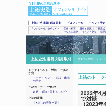
上祐史浩 書籍 対談 取材
プロフィール
イベント予定
「ひかりの輪」公式サイト
団体の概要
思想と実践
仏教思想
オウムの清算
イベント予定
指導
上祐史浩 書籍 対談 取材
上祐史浩がお受けしたテレ
トークイベント・対談・出演の
予定
上祐のトーク
トークイベント・対談・出演
の予定
このコーナーについて
書籍・対談・取材をご紹介
2023年
で対談
上祐の著作
【●上祐の著作一覧】
（2023年