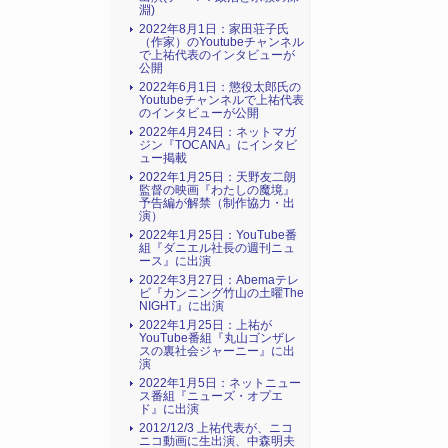
淵)
2022年8月1日：家田荘子氏
（作家）のYoutubeチャンネル
で上祐代表のインタビューが
公開
2022年6月1日：懲役太郎氏の
Youtubeチャンネルで上祐代表
のインタビューが公開
2022年4月24日：ネットマガ
ジン『TOCANA』にインタビ
ュー掲載
2022年1月25日：天野友二朗
監督の映画『わたしの魔境』
予告編が解禁（制作協力・出
演）
2022年1月25日：YouTube番
組『ダニエル社長の週刊ニュ
ース』に出演
2022年3月27日：Abemaテレ
ビ『カンニング竹山の土曜The
NIGHT』に出演
2022年1月25日：上祐が
YouTube番組『丸山ゴンザレ
スの裏社会ジャーニー』に出
演
2022年1月5日：ネットニュー
ス番組『ニューズ・オプエ
ド』に出演
2012/12/3 上祐代表が、ニコ
ニコ動画に生出演、中森明夫