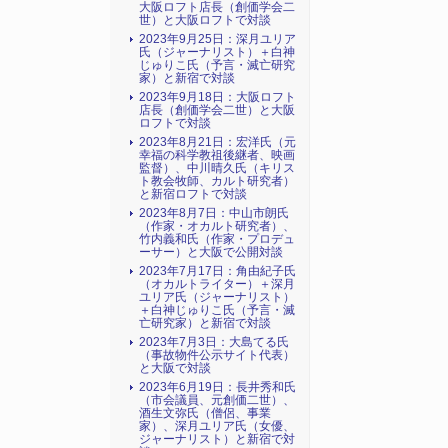
大阪ロフト店長（創価学会二
世）と大阪ロフトで対談
2023年9月25日：深月ユリア
氏（ジャーナリスト）＋白神
じゅりこ氏（予言・滅亡研究
家）と新宿で対談
2023年9月18日：大阪ロフト
店長（創価学会二世）と大阪
ロフトで対談
2023年8月21日：宏洋氏（元
幸福の科学教祖後継者、映画
監督）、中川晴久氏（キリス
ト教会牧師、カルト研究者）
と新宿ロフトで対談
2023年8月7日：中山市朗氏
（作家・オカルト研究者）、
竹内義和氏（作家・プロデュ
ーサー）と大阪で公開対談
2023年7月17日：角由紀子氏
（オカルトライター）＋深月
ユリア氏（ジャーナリスト）
＋白神じゅりこ氏（予言・滅
亡研究家）と新宿で対談
2023年7月3日：大島てる氏
（事故物件公示サイト代表）
と大阪で対談
2023年6月19日：長井秀和氏
（市会議員、元創価二世）、
酒生文弥氏（僧侶、事業
家）、深月ユリア氏（女優、
ジャーナリスト）と新宿で対