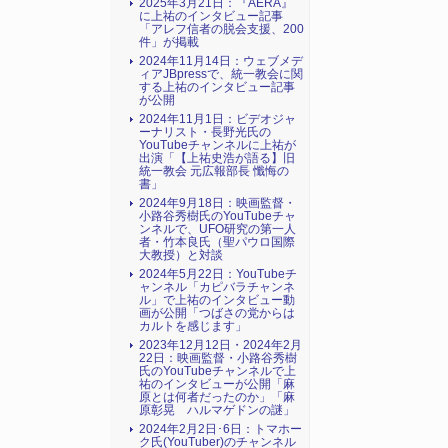
2025年3月21日：『AERA』
に上祐のインタビュー記事
「アレフ信者の脱会支援、200
件」が掲載
2024年11月14日：ウェブメデ
ィアJBpressで、統一教会に関
する上祐のインタビュー記事
が公開
2024年11月1日：ビデオジャ
ーナリスト・長野光氏の
YouTubeチャンネルに上祐が
出演「【上祐史浩が語る】旧
統一教会 元広報部長 懺悔の
書」
2024年9月18日：映画監督・
小路谷秀樹氏のYouTubeチャ
ンネルで、UFO研究の第一人
者・竹本良氏（聖パウロ国際
大教授）と対談
2024年5月22日：YouTubeチ
ャンネル「カピバラチャンネ
ル」で上祐のインタビュー動
画が公開「つばさの党からは
カルトを感じます」
2023年12月12日・2024年2月
22日：映画監督・小路谷秀樹
氏のYouTubeチャンネルで上
祐のインタビューが公開「麻
原とは何者だったのか」「麻
原彰晃 ハルマゲドンの謎」
2024年2月2日･6日：トマホー
ク氏(YouTuber)のチャンネル