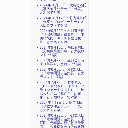
2024年10月29日：大島てる氏
（事故物件公示サイト代表）
と新宿で対談
2024年10月14日：竹内義和氏
（作家・プロデューサー）と
大阪ロフトで対談
2024年9月30日：小川寛大氏
（『宗教問題』編集長）、中
川晴久氏（キリスト教会牧
師）と新宿で対談
2024年9月16日：飛松五男氏
（元兵庫県警刑事）と大阪ロ
フトで対談
2024年8月27日：立川こしら
氏（落語家）と新宿で対談
2024年8月5日：小川寛大氏
（『宗教問題』編集長）と大
阪ロフトで対談
2024年7月23日：竹本良氏
（UFO研究家）、深月ユリア
氏（ジャーナリスト）、白神
じゅりこ氏（滅亡予言研究
家）と新宿ロフトで対談
2024年7月8日：大島てる氏
（事故物件公示サイト代表）
と大阪で対談
2024年6月25日：小川寛大氏
（『宗教問題』編集長）、宏
洋氏（元幸福の科学教祖後継
者）、佐藤信顕氏（佐藤葬祭