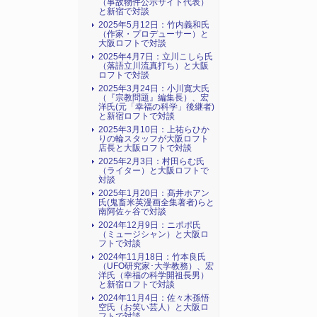
（事故物件公示サイト代表）
と新宿で対談
2025年5月12日：竹内義和氏
（作家・プロデューサー）と
大阪ロフトで対談
2025年4月7日：立川こしら氏
（落語立川流真打ち）と大阪
ロフトで対談
2025年3月24日：小川寛大氏
（『宗教問題』編集長）、宏
洋氏(元「幸福の科学」後継者)
と新宿ロフトで対談
2025年3月10日：上祐らひか
りの輪スタッフが大阪ロフト
店長と大阪ロフトで対談
2025年2月3日：村田らむ氏
（ライター）と大阪ロフトで
対談
2025年1月20日：髙井ホアン
氏(鬼畜米英漫画全集著者)らと
南阿佐ヶ谷で対談
2024年12月9日：ニポポ氏
（ミュージシャン）と大阪ロ
フトで対談
2024年11月18日：竹本良氏
（UFO研究家･大学教務）、宏
洋氏（幸福の科学開祖長男）
と新宿ロフトで対談
2024年11月4日：佐々木孫悟
空氏（お笑い芸人）と大阪ロ
フトで対談