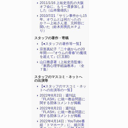
2011/1/16 上祐史浩氏の大阪
オフ会に、もう一度参加しま
した（山本隆雄氏）
2010/7/21「サリン事件から15
年。オウムとは何だったの
か？―上祐さん達、元幹部に
聞いた（鈴木邦男氏ＨＰよ
り）
スタッフの著作・寄稿
【●スタッフの著作等一覧】
宗形真紀子『二十歳からの20
年間――"オウムの青春"の魔境
を超えて』(三五館)
山口雅彦著（上祐史浩監修）
『東西心理学総論教本』〈全
７集〉
スタッフのマスコミ・ネットへ
の出演等
【●スタッフのマスコミ・ネッ
トへの出演等の一覧】
2022年8月2日：週刊誌
『FLASH』に統一教会問題に
関する団体コメントが掲載
2022年8月2日：週刊誌
『FLASH』に統一教会問題に
関する団体コメントが掲載
2022年4月14日：YouTube番
組「トマホーク」に、細川美