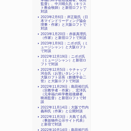
幸福の科学教祖後継者、映画
監督）、中川晴久氏（キリス
ト教会牧師）と新宿ロフトで
対談
2023年2月6日：岸正龍氏（日
本マインドリーディング協会
理事・作家）と大阪ロフトで
対談
2023年1月20日：赤坂真理氏
（作家）と新宿ロフトで対談
2023年1月9日：ニポポ氏（ミ
ュージシャン）と大阪ロフト
で対談
2022年12月19日：ニポポ氏
（ミュージシャン）と新宿ロ
フトで対談
2022年12月5日：ケチャップ
河合氏（お笑いタレント）、
大阪ロフト店長（創価学会二
世）と大阪ロフトで対談
2022年11月29日：島田裕巳氏
（宗教学者・作家）、宏洋氏
（元幸福の科学教祖後継者、
映画監督）と新宿ロフトで対
談
2022年11月14日：大阪で竹内
義和氏（作家）と公開対談
2022年11月3日：大島てる氏
（事故物件公示サイト代表）
と新宿で対談
2022年10月14日：島田裕巳氏