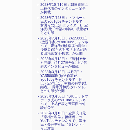
2023年10月16日：朝日新聞に
上祐代表のインタビュー記事
が掲載
2023年7月23日：トマホーク
氏のYouTubeチャンネルで、
村田らむ氏(ルポライター)、宏
洋氏(元「幸福の科学」後継者)
らと対談
2023年7月13日：YAS5000氏
(放送作家)のYouTubeチャンネ
ルで、宏洋氏(元｢幸福の科学｣
後継者)等との対談「上祐が語
る政治家女子48党」が公開
2023年4月18日：『週刊アサ
ヒ芸能』(4月27日号)に上祐代
表のインタビューが掲載
2023年3月13日～4月7日：
YAS5000氏(放送作家)の
YouTubeチャンネルで、同
氏・宏洋氏(元｢幸福の科学｣後
継者)・長井秀和氏(タレント)
との対談が公開
2023年3月30日･4月6日：トマ
ホーク氏のYouTubeチャンネ
ルで、上祐代表と宏洋氏の対
談が公開
2023年3月10日：宏洋氏（元
「幸福の科学」後継者）の
YouTubeチャンネルで、宏洋
氏・長井秀和氏（タレント）
らと対談