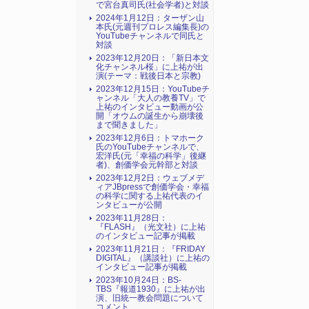
で宮台真司氏(社会学者)と対談
2024年1月12日：ターザン山
本氏(元週刊プロレス編集長)の
YouTubeチャンネルで同氏と
対談
2023年12月20日：「新日本文
化チャンネル桜」に上祐が出
演(テーマ：戦後日本と宗教)
2023年12月15日：YouTubeチ
ャンネル「大人の教養TV」で
上祐のインタビュー動画が公
開「オウムの誕生から崩壊後
まで聞きました」
2023年12月6日：トマホーク
氏のYouTubeチャンネルで、
宏洋氏(元「幸福の科学」後継
者)、創価学会元幹部と対談
2023年12月2日：ウェブメデ
ィアJBpressで創価学会・幸福
の科学に関する上祐代表のイ
ンタビューが公開
2023年11月28日：
『FLASH』（光文社）に上祐
のインタビュー記事が掲載
2023年11月21日：『FRIDAY
DIGITAL』（講談社）に上祐の
インタビュー記事が掲載
2023年10月24日：BS-
TBS『報道1930』に上祐が出
演、旧統一教会問題について
コメント