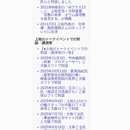
氏らと対談しました
2012/8/8発売の『atプラス13
』に、上祐史浩＋大田俊寛
「宗教の未来 オウム真理教
を超克する」が掲載
2011/7/21 上祐代表が、元俳
優・黒田勇樹さんのネットテ
レビに出演
上祐のトークイベントでの対
談・講演等
【●上祐のトークイベントでの
対談・講演等の一覧】
2025年11月3日：竹内義和氏
（作家・プロデューサー）と
大阪ロフトで対談
2025年10月13日：新実由紀氏
（新実智光元死刑囚の妻）、
林眞須美死刑囚の長男と大阪
ロフトで対談
2025年9月29日：立川こしら
氏（落語立川流真打ち）と新
宿ロフトで対談
2025年8月4日：上祐らひかり
の輪スタッフが大阪ロフト店
長等と大阪ロフトで対談
2025年7月7日：大島てる氏
（事故物件公示サイト代表）
と大阪で対談
2025年6月16日：大島てる氏