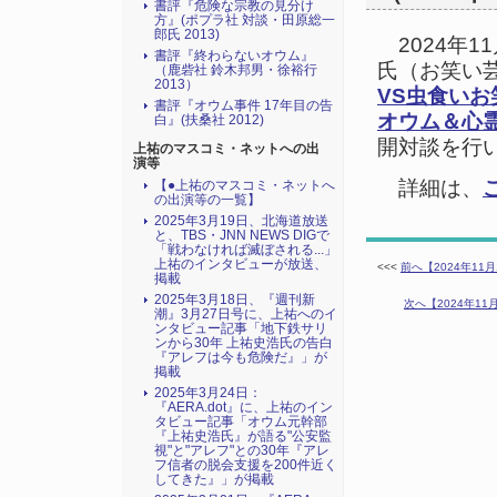
書評『危険な宗教の見分け
方』(ポプラ社 対談・田原総一
郎氏 2013)
2024年1
書評『終わらないオウム』
氏（お笑い
（鹿砦社 鈴木邦男・徐裕行
2013）
VS虫食い
書評『オウム事件 17年目の告
オウム＆心
白』(扶桑社 2012)
開対談を行
上祐のマスコミ・ネットへの出
演等
詳細は、
【●上祐のマスコミ・ネットへ
の出演等の一覧】
2025年3月19日、北海道放送
と、TBS・JNN NEWS DIGで
「戦わなければ滅ぼされる...」
上祐のインタビューが放送、
<<<
前へ【2024年1
掲載
2025年3月18日、『週刊新
次へ【2024年1
潮』3月27日号に、上祐へのイ
ンタビュー記事「地下鉄サリ
ンから30年 上祐史浩氏の告白
『アレフは今も危険だ』」が
掲載
2025年3月24日：
『AERA.dot』に、上祐のイン
タビュー記事「オウム元幹部
『上祐史浩氏』が語る"公安監
視"と"アレフ"との30年『アレ
フ信者の脱会支援を200件近く
してきた』」が掲載