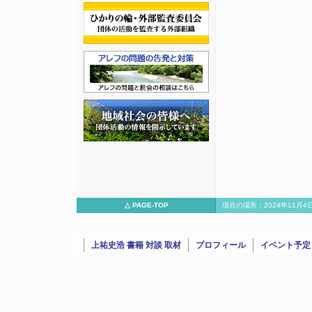
△ PAGE-TOP
現在の場所：2024年11月
氏（お笑い芸人）と大
上祐史浩 書籍 対談 取材
プロフィール
イベント予定