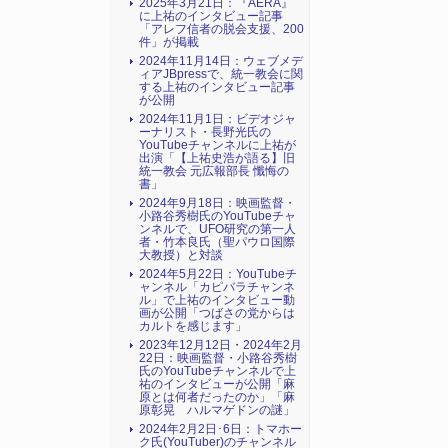
2025年3月21日：『AERA』
に上祐のインタビュー記事
「アレフ信者の脱会支援、200
件」が掲載
2024年11月14日：ウェブメデ
ィアJBpressで、統一教会に関
する上祐のインタビュー記事
が公開
2024年11月1日：ビデオジャ
ーナリスト・長野光氏の
YouTubeチャンネルに上祐が
出演「【上祐史浩が語る】旧
統一教会 元広報部長 懺悔の
書」
2024年9月18日：映画監督・
小路谷秀樹氏のYouTubeチャ
ンネルで、UFO研究の第一人
者・竹本良氏（聖パウロ国際
大教授）と対談
2024年5月22日：YouTubeチ
ャンネル「カピバラチャンネ
ル」で上祐のインタビュー動
画が公開「つばさの党からは
カルトを感じます」
2023年12月12日・2024年2月
22日：映画監督・小路谷秀樹
氏のYouTubeチャンネルで上
祐のインタビューが公開「麻
原とは何者だったのか」「麻
原彰晃 ハルマゲドンの謎」
2024年2月2日･6日：トマホー
ク氏(YouTuber)のチャンネル