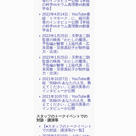
香のインタビュー公開【幸福
の科学vsオウム真理教vs創価
学会】
2022年4月14日：YouTube番
組「トマホーク」に、細川美
香のインタビュー公開【幸福
の科学vsオウム真理教vs創価
学会】
2022年1月25日：天野友二朗
監督の映画『わたしの魔境』
予告編が解禁（上祐代表・広
末晃敏・宗形真紀子が制作協
力・出演）
2022年1月25日：天野友二朗
監督の映画『わたしの魔境』
予告編が解禁（上祐代表・広
末晃敏・宗形真紀子が制作協
力・出演）
2021年10月7日：YouTube番
組「街録ch-あなたの人生、教
えてください」に細川美香の
インタビューが公開
2021年10月7日：YouTube番
組「街録ch-あなたの人生、教
えてください」に細川美香の
インタビューが公開
スタッフのトークイベントでの
対談・講演等
【●スタッフのトークイベント
での対談・講演等の一覧】