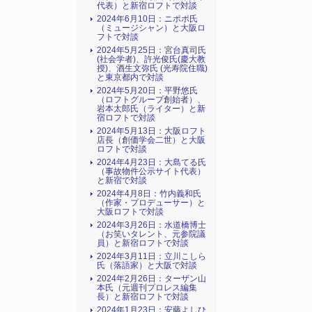
代表）と新宿ロフトで対談
2024年6月10日：ニポポ氏
（ミュージシャン）と大阪ロ
フトで対談
2024年5月25日：宮台真司氏
(社会学者)、許光俊氏(慶大教
授)、酒生文弥氏 (光寿院住職)
と東京都内で対談
2024年5月20日：平野悠氏
（ロフトグループ創始者）、
岩本太郎氏（ライター）と新
宿ロフトで対談
2024年5月13日：大阪ロフト
店長（創価学会二世）と大阪
ロフトで対談
2024年4月23日：大島てる氏
（事故物件公示サイト代表）
と新宿で対談
2024年4月8日：竹内義和氏
（作家・プロデューサー）と
大阪ロフトで対談
2024年3月26日：水道橋博士
（お笑いタレント、元参院議
員）と新宿ロフトで対談
2024年3月11日：立川こしら
氏（落語家）と大阪で対談
2024年2月26日：ターザン山
本氏（元週刊プロレス編集
長）と新宿ロフトで対談
2024年1月23日：安藤よしひ