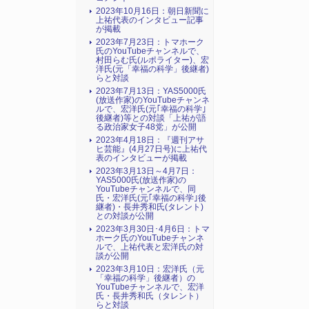
2023年10月16日：朝日新聞に
上祐代表のインタビュー記事
が掲載
2023年7月23日：トマホーク
氏のYouTubeチャンネルで、
村田らむ氏(ルポライター)、宏
洋氏(元「幸福の科学」後継者)
らと対談
2023年7月13日：YAS5000氏
(放送作家)のYouTubeチャンネ
ルで、宏洋氏(元｢幸福の科学｣
後継者)等との対談「上祐が語
る政治家女子48党」が公開
2023年4月18日：『週刊アサ
ヒ芸能』(4月27日号)に上祐代
表のインタビューが掲載
2023年3月13日～4月7日：
YAS5000氏(放送作家)の
YouTubeチャンネルで、同
氏・宏洋氏(元｢幸福の科学｣後
継者)・長井秀和氏(タレント)
との対談が公開
2023年3月30日･4月6日：トマ
ホーク氏のYouTubeチャンネ
ルで、上祐代表と宏洋氏の対
談が公開
2023年3月10日：宏洋氏（元
「幸福の科学」後継者）の
YouTubeチャンネルで、宏洋
氏・長井秀和氏（タレント）
らと対談