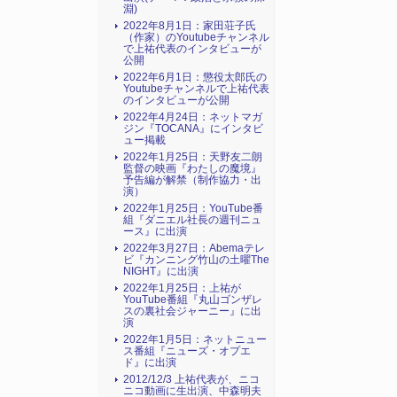
淵)
2022年8月1日：家田荘子氏
（作家）のYoutubeチャンネル
で上祐代表のインタビューが
公開
2022年6月1日：懲役太郎氏の
Youtubeチャンネルで上祐代表
のインタビューが公開
2022年4月24日：ネットマガ
ジン『TOCANA』にインタビ
ュー掲載
2022年1月25日：天野友二朗
監督の映画『わたしの魔境』
予告編が解禁（制作協力・出
演）
2022年1月25日：YouTube番
組『ダニエル社長の週刊ニュ
ース』に出演
2022年3月27日：Abemaテレ
ビ『カンニング竹山の土曜The
NIGHT』に出演
2022年1月25日：上祐が
YouTube番組『丸山ゴンザレ
スの裏社会ジャーニー』に出
演
2022年1月5日：ネットニュー
ス番組『ニューズ・オプエ
ド』に出演
2012/12/3 上祐代表が、ニコ
ニコ動画に生出演、中森明夫