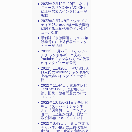
2023年2月12日･19日：ネット
ニュース『MONEY VOICE』
に上祐代表のインタビューが
掲載
2023年1月7～9日：ウェブメ
ディアJBpressで統一教会問題
に関する上祐代表のインタビ
ューが公開
季刊誌『宗教問題』（2022年
秋季号）に上祐代表のインタ
ビューが掲載
2022年11月27日：ハルデンベ
ルク ランボルギーニ氏の
Youtubeチャンネルで上祐代表
のインタビューが公開
2022年11月26日：占い師けん
けん氏のYoutubeチャンネルで
上祐代表のインタビューが公
開
2022年11月4日：東海テレビ
『NEWSONE』に上祐が出
演、旧統一教会問題について
コメント
2022年10月20･21日：テレビ
朝日『スーパーＪチャンネ
ル』『羽鳥慎一モーニングシ
ョー』に上祐が出演、旧統一
教会問題についてコメント
2022年8月9日：「新日本文化
チャンネル桜」に上祐代表が
出演(テーマ：政治と宗教の深