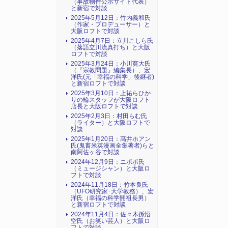
（事故物件公示サイト代表）
と新宿で対談
2025年5月12日：竹内義和氏
（作家・プロデューサー）と
大阪ロフトで対談
2025年4月7日：立川こしら氏
（落語立川流真打ち）と大阪
ロフトで対談
2025年3月24日：小川寛大氏
（『宗教問題』編集長）、宏
洋氏(元「幸福の科学」後継者)
と新宿ロフトで対談
2025年3月10日：上祐らひか
りの輪スタッフが大阪ロフト
店長と大阪ロフトで対談
2025年2月3日：村田らむ氏
（ライター）と大阪ロフトで
対談
2025年1月20日：髙井ホアン
氏(鬼畜米英漫画全集著者)らと
南阿佐ヶ谷で対談
2024年12月9日：ニポポ氏
（ミュージシャン）と大阪ロ
フトで対談
2024年11月18日：竹本良氏
（UFO研究家･大学教務）、宏
洋氏（幸福の科学開祖長男）
と新宿ロフトで対談
2024年11月4日：佐々木孫悟
空氏（お笑い芸人）と大阪ロ
フトで対談