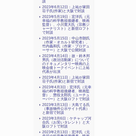
談
2023年6月12日：上祐が家田
荘子氏(作家)と大阪で対談
2023年5月19日：宏洋氏（元
幸福の科学教祖後継者、映画
監督）、小川寛大氏（宗教ジ
ャーナリスト）と新宿ロフト
で対談
2023年5月15日：中山市朗氏
（作家・オカルト研究者）、
竹内義和氏（作家・プロデュ
ーサー）と大阪で公開対談
2023年4月14日：故・鈴木邦
男氏（政治活動家）について
のドキュメンタリー映画の上
映会後トークイベントに上祐
代表が出演
2023年4月11日：上祐が家田
荘子氏(作家)と新宿で対談
2023年4月3日：宏洋氏（元幸
福の科学教祖後継者、映画監
督）、懲役太郎氏（ユーチュ
ーバー）と大阪ロフトで対談
2023年3月13日：大島てる氏
（事故物件公示サイト代表）
と新宿で対談
2023年3月6日：ケチャップ河
合氏（お笑いタレント）と大
阪ロフトで対談
2023年2月13日：宏洋氏（元