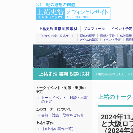
上祐史浩 書籍 対談 取材
プロフィール
イベント予定
「ひかりの輪」公式サイト
団体の概要
思想と実践
仏教思想
オウムの清算
イベント予定
指導
上祐史浩 書籍 対談 取材
上祐史浩がお受けしたテレ
トークイベント・対談・出演の
予定
上祐のトーク
トークイベント・対談・出演
の予定
このコーナーについて
書籍・対談・取材をご紹介
2024年
と大阪ロ
上祐の著作
【●上祐の著作一覧】
（2024年