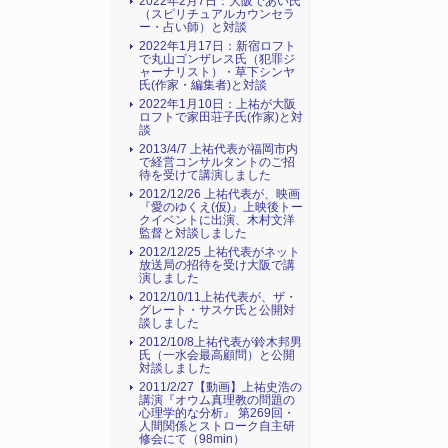
2022年2月7日：大阪であい氏
（スピリチュアルカウンセラ
ー・占い師）と対談
2022年1月17日：新宿ロフト
で丸山ゴンザレス氏（犯罪ジ
ャーナリスト）・草下シンヤ
氏(作家・編集者)と対談
2022年1月10日：上祐が大阪
ロフトで家田荘子氏(作家)と対
談
2013/4/7 上祐代表が福岡市内
で経営コンサルタントのご招
待を受けて講演しました
2012/12/26 上祐代表が、映画
『愛のゆくえ(仮)』上映後トー
クイベントに出演、木村文洋
監督と対談しました
2012/12/25 上祐代表がネット
放送局の招待を受け大阪で講
演しました
2012/10/11上祐代表が、ザ・
グレート・サスケ氏と公開対
談しました
2012/10/8上祐代表が鈴木邦男
氏（一水会最高顧問）と公開
対談しました
2011/2/27【動画】上祐史浩の
講演『オウム真理教の問題の
心理学的な分析』 第269回・
人間関係とストローク自主研
修会にて（98min）