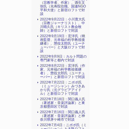
（宗教学者、作家）、酒生文
弥氏（光寿院住職、国連NGO
平和大使）と新宿ロフトで対
談
2022年9月22日：小川寛大氏
（宗教ジャーナリスト）、中
川晴久氏（キリスト教会牧
師）と新宿ロフトで対談
2022年9月19日：宏洋氏（映
画監督、元幸福の科学教祖後
継者）、懲役太郎氏（ユーチ
ューバー）と大阪ロフトで対
談
2022年9月9日：カルト問題の
専門家等と都内で対談
2022年8月22日：宏洋氏（作
家、元幸福の科学教祖後継
者）、懲役太郎氏（ユーチュ
ーバー）と新宿ロフトで対談
2022年7月22日：ニポポ氏
（ミュージシャン）みづきあ
かり氏（元グラビアアイド
ル）と新宿ロフトで対談
2022年7月18日：関口義人氏
（著述家・音楽評論家）と東
京都墨田区で対談
2022年7月16日：関口義人氏
（著述家・音楽評論家）と神
奈川県茅ケ崎市で対談
2022年7月4日：ニポポ氏（ミ
ュージシャン）と大阪ロフト