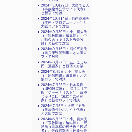
2024年10月29日：大島てる氏
（事故物件公示サイト代表）
と新宿で対談
2024年10月14日：竹内義和氏
（作家・プロデューサー）と
大阪ロフトで対談
2024年9月30日：小川寛大氏
（『宗教問題』編集長）、中
川晴久氏（キリスト教会牧
師）と新宿で対談
2024年9月16日：飛松五男氏
（元兵庫県警刑事）と大阪ロ
フトで対談
2024年8月27日：立川こしら
氏（落語家）と新宿で対談
2024年8月5日：小川寛大氏
（『宗教問題』編集長）と大
阪ロフトで対談
2024年7月23日：竹本良氏
（UFO研究家）、深月ユリア
氏（ジャーナリスト）、白神
じゅりこ氏（滅亡予言研究
家）と新宿ロフトで対談
2024年7月8日：大島てる氏
（事故物件公示サイト代表）
と大阪で対談
2024年6月25日：小川寛大氏
（『宗教問題』編集長）、宏
洋氏（元幸福の科学教祖後継
者）、佐藤信顕氏（佐藤葬祭