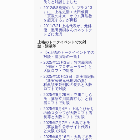
氏らと対談しました
2012/8/8発売の『atプラス13
』に、上祐史浩＋大田俊寛
「宗教の未来 オウム真理教
を超克する」が掲載
2011/7/21 上祐代表が、元俳
優・黒田勇樹さんのネットテ
レビに出演
上祐のトークイベントでの対
談・講演等
【●上祐のトークイベントでの
対談・講演等の一覧】
2025年11月3日：竹内義和氏
（作家・プロデューサー）と
大阪ロフトで対談
2025年10月13日：新実由紀氏
（新実智光元死刑囚の妻）、
林眞須美死刑囚の長男と大阪
ロフトで対談
2025年9月29日：立川こしら
氏（落語立川流真打ち）と新
宿ロフトで対談
2025年8月4日：上祐らひかり
の輪スタッフが大阪ロフト店
長等と大阪ロフトで対談
2025年7月7日：大島てる氏
（事故物件公示サイト代表）
と大阪で対談
2025年6月16日：大島てる氏