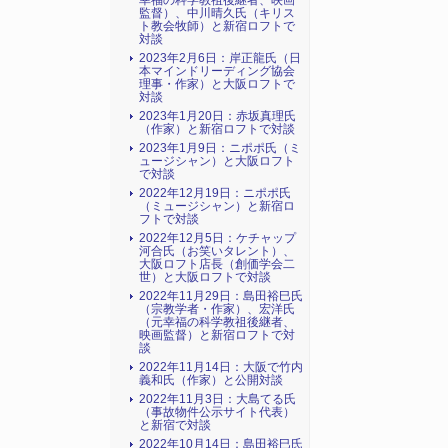
幸福の科学教祖後継者、映画
監督）、中川晴久氏（キリス
ト教会牧師）と新宿ロフトで
対談
2023年2月6日：岸正龍氏（日
本マインドリーディング協会
理事・作家）と大阪ロフトで
対談
2023年1月20日：赤坂真理氏
（作家）と新宿ロフトで対談
2023年1月9日：ニポポ氏（ミ
ュージシャン）と大阪ロフト
で対談
2022年12月19日：ニポポ氏
（ミュージシャン）と新宿ロ
フトで対談
2022年12月5日：ケチャップ
河合氏（お笑いタレント）、
大阪ロフト店長（創価学会二
世）と大阪ロフトで対談
2022年11月29日：島田裕巳氏
（宗教学者・作家）、宏洋氏
（元幸福の科学教祖後継者、
映画監督）と新宿ロフトで対
談
2022年11月14日：大阪で竹内
義和氏（作家）と公開対談
2022年11月3日：大島てる氏
（事故物件公示サイト代表）
と新宿で対談
2022年10月14日：島田裕巳氏