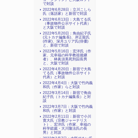
で対談
2022年6月28日：立川こしら
氏（落語家）と新宿で対談
2022年6月13日：大島てる氏
（事故物件公示サイト代表）
と大阪で対談
2022年5月20日：角由紀子氏
(元トカナ編集長)、岸正龍氏
(作家)、深月ユリア氏(俳優)
と、新宿で対談
2022年5月16日：宏洋氏（作
家、元幸福の科学教祖後継
者）、林眞須美死刑囚長男
と、大阪で対談
2022年4月20日：新宿で大島
てる氏（事故物件公示サイト
代表）と対談
2022年4月4日：大阪で竹内義
和氏（作家）らと対談
2022年3月14日：新宿で角由
紀子氏（トカナ編集長）と対
談
2022年3月7日：大阪で竹内義
和氏（作家）と対談
2022年2月11日：新宿で小川
寛大氏（宗教ジャーナリス
ト）、宏洋氏（作家、幸福の
科学総裁・大川隆法氏の長
男）と対談