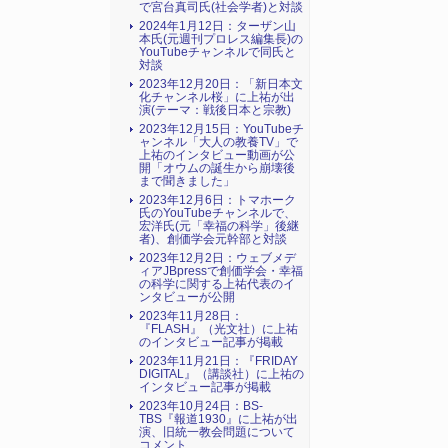
で宮台真司氏(社会学者)と対談
2024年1月12日：ターザン山
本氏(元週刊プロレス編集長)の
YouTubeチャンネルで同氏と
対談
2023年12月20日：「新日本文
化チャンネル桜」に上祐が出
演(テーマ：戦後日本と宗教)
2023年12月15日：YouTubeチ
ャンネル「大人の教養TV」で
上祐のインタビュー動画が公
開「オウムの誕生から崩壊後
まで聞きました」
2023年12月6日：トマホーク
氏のYouTubeチャンネルで、
宏洋氏(元「幸福の科学」後継
者)、創価学会元幹部と対談
2023年12月2日：ウェブメデ
ィアJBpressで創価学会・幸福
の科学に関する上祐代表のイ
ンタビューが公開
2023年11月28日：
『FLASH』（光文社）に上祐
のインタビュー記事が掲載
2023年11月21日：『FRIDAY
DIGITAL』（講談社）に上祐の
インタビュー記事が掲載
2023年10月24日：BS-
TBS『報道1930』に上祐が出
演、旧統一教会問題について
コメント