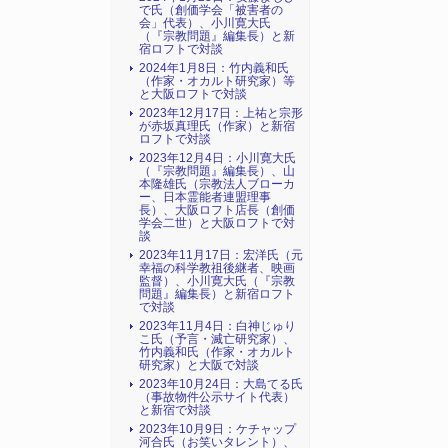
で氏（創価学会「被害者の
会」代表）、小川寛大氏
（『宗教問題』編集長）と新
宿ロフトで対談
2024年1月8日：竹内義和氏
（作家・オカルト研究家）等
と大阪ロフトで対談
2023年12月17日：上祐と宗形
が赤坂真理氏（作家）と新宿
ロフトで対談
2023年12月4日：小川寛大氏
（『宗教問題』編集長）、山
本隆雄氏（宗教法人ブローカ
ー、日本霊能者連盟理事
長）、大阪ロフト店長（創価
学会二世）と大阪ロフトで対
談
2023年11月17日：宏洋氏（元
幸福の科学教祖後継者、映画
監督）、小川寛大氏（『宗教
問題』編集長）と新宿ロフト
で対談
2023年11月4日：白神じゅり
こ氏（予言・滅亡研究家）、
竹内義和氏（作家・オカルト
研究家）と大阪で対談
2023年10月24日：大島てる氏
（事故物件公示サイト代表）
と新宿で対談
2023年10月9日：ケチャップ
河合氏（お笑いタレント）、