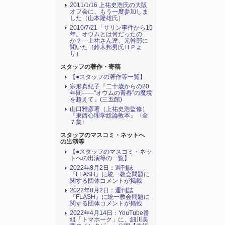
2011/1/16 上祐史浩氏の大阪
オフ会に、もう一度参加しま
した（山本隆雄氏）
2010/7/21「サリン事件から15
年。オウムとは何だったの
か？―上祐さん達、元幹部に
聞いた（鈴木邦男氏ＨＰよ
り）
スタッフの著作・寄稿
【●スタッフの著作等一覧】
宗形真紀子『二十歳からの20
年間――"オウムの青春"の魔境
を超えて』(三五館)
山口雅彦著（上祐史浩監修）
『東西心理学総論教本』〈全
７集〉
スタッフのマスコミ・ネットへ
の出演等
【●スタッフのマスコミ・ネッ
トへの出演等の一覧】
2022年8月2日：週刊誌
『FLASH』に統一教会問題に
関する団体コメントが掲載
2022年8月2日：週刊誌
『FLASH』に統一教会問題に
関する団体コメントが掲載
2022年4月14日：YouTube番
組「トマホーク」に、細川美