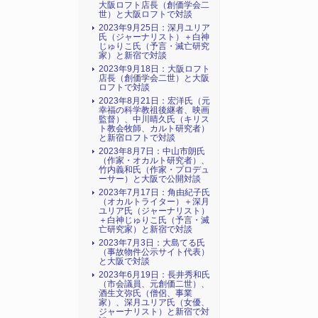
大阪ロフト店長（創価学会二
世）と大阪ロフトで対談
2023年9月25日：深月ユリア
氏（ジャーナリスト）＋白神
じゅりこ氏（予言・滅亡研究
家）と新宿で対談
2023年9月18日：大阪ロフト
店長（創価学会二世）と大阪
ロフトで対談
2023年8月21日：宏洋氏（元
幸福の科学教祖後継者、映画
監督）、中川晴久氏（キリス
ト教会牧師、カルト研究者）
と新宿ロフトで対談
2023年8月7日：中山市朗氏
（作家・オカルト研究者）、
竹内義和氏（作家・プロデュ
ーサー）と大阪で公開対談
2023年7月17日：角由紀子氏
（オカルトライター）＋深月
ユリア氏（ジャーナリスト）
＋白神じゅりこ氏（予言・滅
亡研究家）と新宿で対談
2023年7月3日：大島てる氏
（事故物件公示サイト代表）
と大阪で対談
2023年6月19日：長井秀和氏
（市会議員、元創価二世）、
酒生文弥氏（僧侶、事業
家）、深月ユリア氏（女優、
ジャーナリスト）と新宿で対