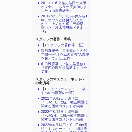
2011/1/16 上祐史浩氏の大阪
オフ会に、もう一度参加しま
した（山本隆雄氏）
2010/7/21「サリン事件から15
年。オウムとは何だったの
か？―上祐さん達、元幹部に
聞いた（鈴木邦男氏ＨＰよ
り）
スタッフの著作・寄稿
【●スタッフの著作等一覧】
宗形真紀子『二十歳からの20
年間――"オウムの青春"の魔境
を超えて』(三五館)
山口雅彦著（上祐史浩監修）
『東西心理学総論教本』〈全
７集〉
スタッフのマスコミ・ネットへ
の出演等
【●スタッフのマスコミ・ネッ
トへの出演等の一覧】
2022年8月2日：週刊誌
『FLASH』に統一教会問題に
関する団体コメントが掲載
2022年8月2日：週刊誌
『FLASH』に統一教会問題に
関する団体コメントが掲載
2022年4月14日：YouTube番
組「トマホーク」に、細川美