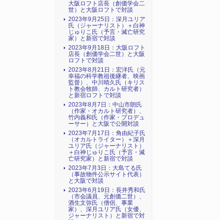
大阪ロフト店長（創価学会二
世）と大阪ロフトで対談
2023年9月25日：深月ユリア
氏（ジャーナリスト）＋白神
じゅりこ氏（予言・滅亡研究
家）と新宿で対談
2023年9月18日：大阪ロフト
店長（創価学会二世）と大阪
ロフトで対談
2023年8月21日：宏洋氏（元
幸福の科学教祖後継者、映画
監督）、中川晴久氏（キリス
ト教会牧師、カルト研究者）
と新宿ロフトで対談
2023年8月7日：中山市朗氏
（作家・オカルト研究者）、
竹内義和氏（作家・プロデュ
ーサー）と大阪で公開対談
2023年7月17日：角由紀子氏
（オカルトライター）＋深月
ユリア氏（ジャーナリスト）
＋白神じゅりこ氏（予言・滅
亡研究家）と新宿で対談
2023年7月3日：大島てる氏
（事故物件公示サイト代表）
と大阪で対談
2023年6月19日：長井秀和氏
（市会議員、元創価二世）、
酒生文弥氏（僧侶、事業
家）、深月ユリア氏（女優、
ジャーナリスト）と新宿で対