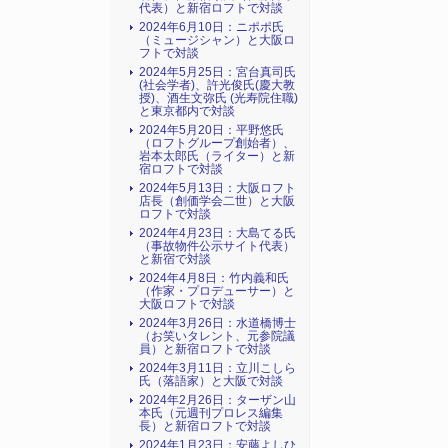
代表）と新宿ロフトで対談
2024年6月10日：ニポポ氏
（ミュージシャン）と大阪ロ
フトで対談
2024年5月25日：宮台真司氏
(社会学者)、許光俊氏(慶大教
授)、酒生文弥氏 (光寿院住職)
と東京都内で対談
2024年5月20日：平野悠氏
（ロフトグループ創始者）、
岩本太郎氏（ライター）と新
宿ロフトで対談
2024年5月13日：大阪ロフト
店長（創価学会二世）と大阪
ロフトで対談
2024年4月23日：大島てる氏
（事故物件公示サイト代表）
と新宿で対談
2024年4月8日：竹内義和氏
（作家・プロデューサー）と
大阪ロフトで対談
2024年3月26日：水道橋博士
（お笑いタレント、元参院議
員）と新宿ロフトで対談
2024年3月11日：立川こしら
氏（落語家）と大阪で対談
2024年2月26日：ターザン山
本氏（元週刊プロレス編集
長）と新宿ロフトで対談
2024年1月23日：安藤よしひ