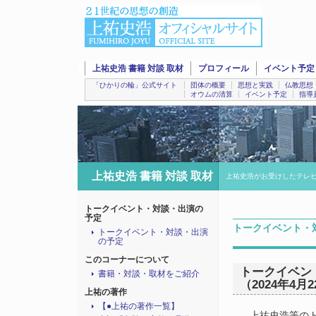
上祐史浩 書籍 対談 取材
プロフィール
イベント予定
「ひかりの輪」公式サイト
団体の概要
思想と実践
仏教思想
オウムの清算
イベント予定
指導
上祐史浩 書籍 対談 取材
上祐史浩がお受けしたテレ
トークイベント・対談・出演の
予定
トークイベント・
トークイベント・対談・出演
の予定
このコーナーについて
トークイベン
書籍・対談・取材をご紹介
（2024年4月
上祐の著作
【●上祐の著作一覧】
上祐史浩等のト