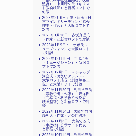
幸福の科学教祖後継者、映画
監督）、中川晴久氏（キリス
ト教会牧師）と新宿ロフトで
対談
2023年2月6日：岸正龍氏（日
本マインドリーディング協会
理事・作家）と大阪ロフトで
対談
2023年1月20日：赤坂真理氏
（作家）と新宿ロフトで対談
2023年1月9日：ニポポ氏（ミ
ュージシャン）と大阪ロフト
で対談
2022年12月19日：ニポポ氏
（ミュージシャン）と新宿ロ
フトで対談
2022年12月5日：ケチャップ
河合氏（お笑いタレント）、
大阪ロフト店長（創価学会二
世）と大阪ロフトで対談
2022年11月29日：島田裕巳氏
（宗教学者・作家）、宏洋氏
（元幸福の科学教祖後継者、
映画監督）と新宿ロフトで対
談
2022年11月14日：大阪で竹内
義和氏（作家）と公開対談
2022年11月3日：大島てる氏
（事故物件公示サイト代表）
と新宿で対談
2022年10月14日：島田裕巳氏