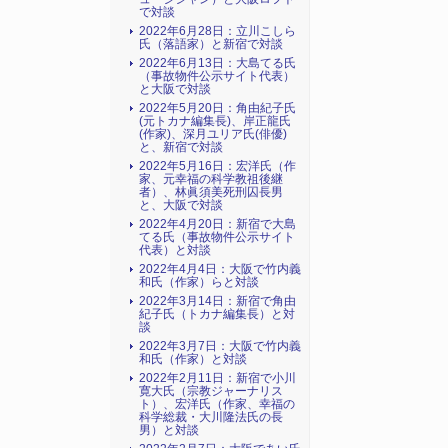
で対談
2022年6月28日：立川こしら
氏（落語家）と新宿で対談
2022年6月13日：大島てる氏
（事故物件公示サイト代表）
と大阪で対談
2022年5月20日：角由紀子氏
(元トカナ編集長)、岸正龍氏
(作家)、深月ユリア氏(俳優)
と、新宿で対談
2022年5月16日：宏洋氏（作
家、元幸福の科学教祖後継
者）、林眞須美死刑囚長男
と、大阪で対談
2022年4月20日：新宿で大島
てる氏（事故物件公示サイト
代表）と対談
2022年4月4日：大阪で竹内義
和氏（作家）らと対談
2022年3月14日：新宿で角由
紀子氏（トカナ編集長）と対
談
2022年3月7日：大阪で竹内義
和氏（作家）と対談
2022年2月11日：新宿で小川
寛大氏（宗教ジャーナリス
ト）、宏洋氏（作家、幸福の
科学総裁・大川隆法氏の長
男）と対談