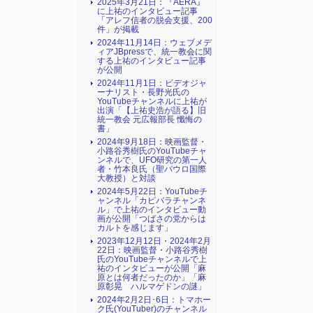
2025年3月21日：『AERA』
に上祐のインタビュー記事
「アレフ信者の脱会支援、200
件」が掲載
2024年11月14日：ウェブメデ
ィアJBpressで、統一教会に関
する上祐のインタビュー記事
が公開
2024年11月1日：ビデオジャ
ーナリスト・長野光氏の
YouTubeチャンネルに上祐が
出演「【上祐史浩が語る】旧
統一教会 元広報部長 懺悔の
書」
2024年9月18日：映画監督・
小路谷秀樹氏のYouTubeチャ
ンネルで、UFO研究の第一人
者・竹本良氏（聖パウロ国際
大教授）と対談
2024年5月22日：YouTubeチ
ャンネル「カピバラチャンネ
ル」で上祐のインタビュー動
画が公開「つばさの党からは
カルトを感じます」
2023年12月12日・2024年2月
22日：映画監督・小路谷秀樹
氏のYouTubeチャンネルで上
祐のインタビューが公開「麻
原とは何者だったのか」「麻
原彰晃 ハルマゲドンの謎」
2024年2月2日･6日：トマホー
ク氏(YouTuber)のチャンネル