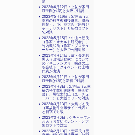
談
2023年6月12日：上祐が家田
荘子氏(作家)と大阪で対談
2023年5月19日：宏洋氏（元
幸福の科学教祖後継者、映画
監督）、小川寛大氏（宗教ジ
ャーナリスト）と新宿ロフト
で対談
2023年5月15日：中山市朗氏
（作家・オカルト研究者）、
竹内義和氏（作家・プロデュ
ーサー）と大阪で公開対談
2023年4月14日：故・鈴木邦
男氏（政治活動家）について
のドキュメンタリー映画の上
映会後トークイベントに上祐
代表が出演
2023年4月11日：上祐が家田
荘子氏(作家)と新宿で対談
2023年4月3日：宏洋氏（元幸
福の科学教祖後継者、映画監
督）、懲役太郎氏（ユーチュ
ーバー）と大阪ロフトで対談
2023年3月13日：大島てる氏
（事故物件公示サイト代表）
と新宿で対談
2023年3月6日：ケチャップ河
合氏（お笑いタレント）と大
阪ロフトで対談
2023年2月13日：宏洋氏（元