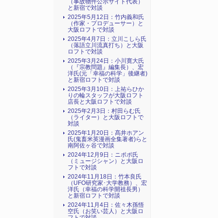
（事故物件公示サイト代表）
と新宿で対談
2025年5月12日：竹内義和氏
（作家・プロデューサー）と
大阪ロフトで対談
2025年4月7日：立川こしら氏
（落語立川流真打ち）と大阪
ロフトで対談
2025年3月24日：小川寛大氏
（『宗教問題』編集長）、宏
洋氏(元「幸福の科学」後継者)
と新宿ロフトで対談
2025年3月10日：上祐らひか
りの輪スタッフが大阪ロフト
店長と大阪ロフトで対談
2025年2月3日：村田らむ氏
（ライター）と大阪ロフトで
対談
2025年1月20日：髙井ホアン
氏(鬼畜米英漫画全集著者)らと
南阿佐ヶ谷で対談
2024年12月9日：ニポポ氏
（ミュージシャン）と大阪ロ
フトで対談
2024年11月18日：竹本良氏
（UFO研究家･大学教務）、宏
洋氏（幸福の科学開祖長男）
と新宿ロフトで対談
2024年11月4日：佐々木孫悟
空氏（お笑い芸人）と大阪ロ
フトで対談