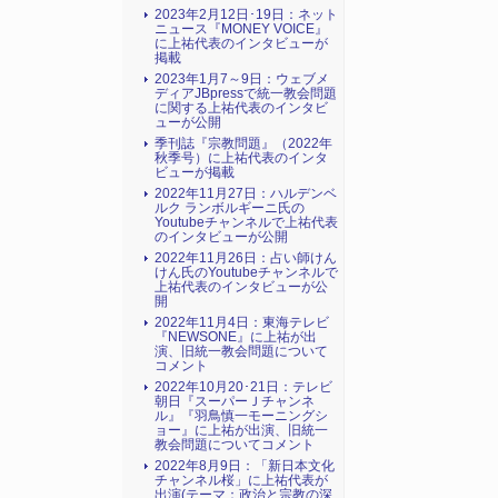
2023年2月12日･19日：ネット
ニュース『MONEY VOICE』
に上祐代表のインタビューが
掲載
2023年1月7～9日：ウェブメ
ディアJBpressで統一教会問題
に関する上祐代表のインタビ
ューが公開
季刊誌『宗教問題』（2022年
秋季号）に上祐代表のインタ
ビューが掲載
2022年11月27日：ハルデンベ
ルク ランボルギーニ氏の
Youtubeチャンネルで上祐代表
のインタビューが公開
2022年11月26日：占い師けん
けん氏のYoutubeチャンネルで
上祐代表のインタビューが公
開
2022年11月4日：東海テレビ
『NEWSONE』に上祐が出
演、旧統一教会問題について
コメント
2022年10月20･21日：テレビ
朝日『スーパーＪチャンネ
ル』『羽鳥慎一モーニングシ
ョー』に上祐が出演、旧統一
教会問題についてコメント
2022年8月9日：「新日本文化
チャンネル桜」に上祐代表が
出演(テーマ：政治と宗教の深