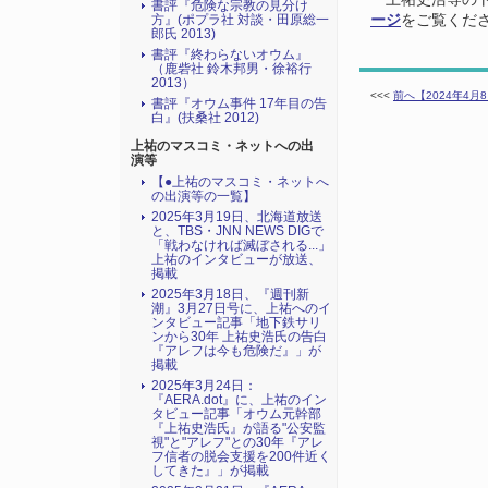
書評『危険な宗教の見分け
方』(ポプラ社 対談・田原総一
ージ
をご覧くだ
郎氏 2013)
書評『終わらないオウム』
（鹿砦社 鈴木邦男・徐裕行
2013）
<<<
前へ【2024年4
書評『オウム事件 17年目の告
白』(扶桑社 2012)
上祐のマスコミ・ネットへの出
演等
【●上祐のマスコミ・ネットへ
の出演等の一覧】
2025年3月19日、北海道放送
と、TBS・JNN NEWS DIGで
「戦わなければ滅ぼされる...」
上祐のインタビューが放送、
掲載
2025年3月18日、『週刊新
潮』3月27日号に、上祐へのイ
ンタビュー記事「地下鉄サリ
ンから30年 上祐史浩氏の告白
『アレフは今も危険だ』」が
掲載
2025年3月24日：
『AERA.dot』に、上祐のイン
タビュー記事「オウム元幹部
『上祐史浩氏』が語る"公安監
視"と"アレフ"との30年『アレ
フ信者の脱会支援を200件近く
してきた』」が掲載