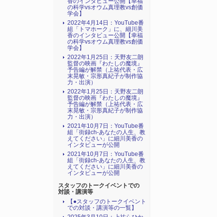
香のインタビュー公開【幸福
の科学vsオウム真理教vs創価
学会】
2022年4月14日：YouTube番
組「トマホーク」に、細川美
香のインタビュー公開【幸福
の科学vsオウム真理教vs創価
学会】
2022年1月25日：天野友二朗
監督の映画『わたしの魔境』
予告編が解禁（上祐代表・広
末晃敏・宗形真紀子が制作協
力・出演）
2022年1月25日：天野友二朗
監督の映画『わたしの魔境』
予告編が解禁（上祐代表・広
末晃敏・宗形真紀子が制作協
力・出演）
2021年10月7日：YouTube番
組「街録ch-あなたの人生、教
えてください」に細川美香の
インタビューが公開
2021年10月7日：YouTube番
組「街録ch-あなたの人生、教
えてください」に細川美香の
インタビューが公開
スタッフのトークイベントでの
対談・講演等
【●スタッフのトークイベント
での対談・講演等の一覧】