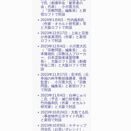
で氏（創価学会「被害者の
会」代表）、小川寛大氏
（『宗教問題』編集長）と新
宿ロフトで対談
2024年1月8日：竹内義和氏
（作家・オカルト研究家）等
と大阪ロフトで対談
2023年12月17日：上祐と宗形
が赤坂真理氏（作家）と新宿
ロフトで対談
2023年12月4日：小川寛大氏
（『宗教問題』編集長）、山
本隆雄氏（宗教法人ブローカ
ー、日本霊能者連盟理事
長）、大阪ロフト店長（創価
学会二世）と大阪ロフトで対
談
2023年11月17日：宏洋氏（元
幸福の科学教祖後継者、映画
監督）、小川寛大氏（『宗教
問題』編集長）と新宿ロフト
で対談
2023年11月4日：白神じゅり
こ氏（予言・滅亡研究家）、
竹内義和氏（作家・オカルト
研究家）と大阪で対談
2023年10月24日：大島てる氏
（事故物件公示サイト代表）
と新宿で対談
2023年10月9日：ケチャップ
河合氏（お笑いタレント）、