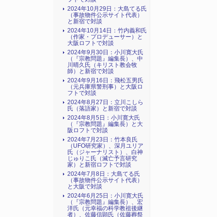
2024年10月29日：大島てる氏
（事故物件公示サイト代表）
と新宿で対談
2024年10月14日：竹内義和氏
（作家・プロデューサー）と
大阪ロフトで対談
2024年9月30日：小川寛大氏
（『宗教問題』編集長）、中
川晴久氏（キリスト教会牧
師）と新宿で対談
2024年9月16日：飛松五男氏
（元兵庫県警刑事）と大阪ロ
フトで対談
2024年8月27日：立川こしら
氏（落語家）と新宿で対談
2024年8月5日：小川寛大氏
（『宗教問題』編集長）と大
阪ロフトで対談
2024年7月23日：竹本良氏
（UFO研究家）、深月ユリア
氏（ジャーナリスト）、白神
じゅりこ氏（滅亡予言研究
家）と新宿ロフトで対談
2024年7月8日：大島てる氏
（事故物件公示サイト代表）
と大阪で対談
2024年6月25日：小川寛大氏
（『宗教問題』編集長）、宏
洋氏（元幸福の科学教祖後継
者）、佐藤信顕氏（佐藤葬祭