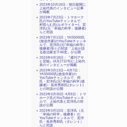
2023年10月16日：朝日新聞に
上祐代表のインタビュー記事
が掲載
2023年7月23日：トマホーク
氏のYouTubeチャンネルで、
村田らむ氏(ルポライター)、宏
洋氏(元「幸福の科学」後継者)
らと対談
2023年7月13日：YAS5000氏
(放送作家)のYouTubeチャンネ
ルで、宏洋氏(元｢幸福の科学｣
後継者)等との対談「上祐が語
る政治家女子48党」が公開
2023年4月18日：『週刊アサ
ヒ芸能』(4月27日号)に上祐代
表のインタビューが掲載
2023年3月13日～4月7日：
YAS5000氏(放送作家)の
YouTubeチャンネルで、同
氏・宏洋氏(元｢幸福の科学｣後
継者)・長井秀和氏(タレント)
との対談が公開
2023年3月30日･4月6日：トマ
ホーク氏のYouTubeチャンネ
ルで、上祐代表と宏洋氏の対
談が公開
2023年3月10日：宏洋氏（元
「幸福の科学」後継者）の
YouTubeチャンネルで、宏洋
氏・長井秀和氏（タレント）
らと対談