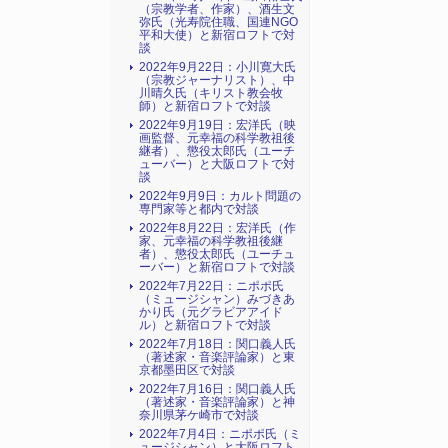
（宗教学者、作家）、酒生文
弥氏（光寿院住職、国連NGO
平和大使）と新宿ロフトで対
談
2022年9月22日：小川寛大氏
（宗教ジャーナリスト）、中
川晴久氏（キリスト教会牧
師）と新宿ロフトで対談
2022年9月19日：宏洋氏（映
画監督、元幸福の科学教祖後
継者）、懲役太郎氏（ユーチ
ューバー）と大阪ロフトで対
談
2022年9月9日：カルト問題の
専門家等と都内で対談
2022年8月22日：宏洋氏（作
家、元幸福の科学教祖後継
者）、懲役太郎氏（ユーチュ
ーバー）と新宿ロフトで対談
2022年7月22日：ニポポ氏
（ミュージシャン）みづきあ
かり氏（元グラビアアイド
ル）と新宿ロフトで対談
2022年7月18日：関口義人氏
（著述家・音楽評論家）と東
京都墨田区で対談
2022年7月16日：関口義人氏
（著述家・音楽評論家）と神
奈川県茅ケ崎市で対談
2022年7月4日：ニポポ氏（ミ
ュージシャン）と大阪ロフト