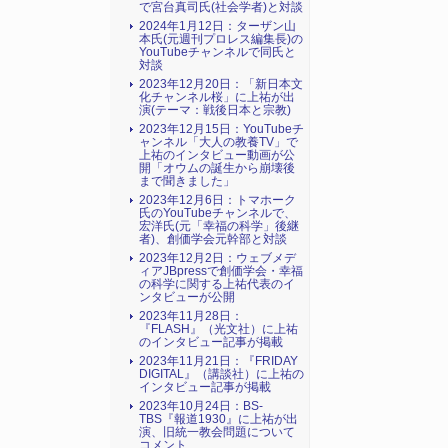
で宮台真司氏(社会学者)と対談
2024年1月12日：ターザン山
本氏(元週刊プロレス編集長)の
YouTubeチャンネルで同氏と
対談
2023年12月20日：「新日本文
化チャンネル桜」に上祐が出
演(テーマ：戦後日本と宗教)
2023年12月15日：YouTubeチ
ャンネル「大人の教養TV」で
上祐のインタビュー動画が公
開「オウムの誕生から崩壊後
まで聞きました」
2023年12月6日：トマホーク
氏のYouTubeチャンネルで、
宏洋氏(元「幸福の科学」後継
者)、創価学会元幹部と対談
2023年12月2日：ウェブメデ
ィアJBpressで創価学会・幸福
の科学に関する上祐代表のイ
ンタビューが公開
2023年11月28日：
『FLASH』（光文社）に上祐
のインタビュー記事が掲載
2023年11月21日：『FRIDAY
DIGITAL』（講談社）に上祐の
インタビュー記事が掲載
2023年10月24日：BS-
TBS『報道1930』に上祐が出
演、旧統一教会問題について
コメント