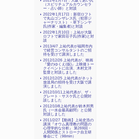
2022年2月7日：大阪であい氏
（スピリチュアルカウンセラ
ー・占い師）と対談
2022年1月17日：新宿ロフト
で丸山ゴンザレス氏（犯罪ジ
ャーナリスト）・草下シンヤ
氏(作家・編集者)と対談
2022年1月10日：上祐が大阪
ロフトで家田荘子氏(作家)と対
談
2013/4/7 上祐代表が福岡市内
で経営コンサルタントのご招
待を受けて講演しました
2012/12/26 上祐代表が、映画
『愛のゆくえ(仮)』上映後トー
クイベントに出演、木村文洋
監督と対談しました
2012/12/25 上祐代表がネット
放送局の招待を受け大阪で講
演しました
2012/10/11上祐代表が、ザ・
グレート・サスケ氏と公開対
談しました
2012/10/8上祐代表が鈴木邦男
氏（一水会最高顧問）と公開
対談しました
2011/2/27【動画】上祐史浩の
講演『オウム真理教の問題の
心理学的な分析』 第269回・
人間関係とストローク自主研
修会にて（98min）