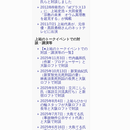
氏らと対談しました
2012/8/8発売の『atプラス13
』に、上祐史浩＋大田俊寛
「宗教の未来 オウム真理教
を超克する」が掲載
2011/7/21 上祐代表が、元俳
優・黒田勇樹さんのネットテ
レビに出演
上祐のトークイベントでの対
談・講演等
【●上祐のトークイベントでの
対談・講演等の一覧】
2025年11月3日：竹内義和氏
（作家・プロデューサー）と
大阪ロフトで対談
2025年10月13日：新実由紀氏
（新実智光元死刑囚の妻）、
林眞須美死刑囚の長男と大阪
ロフトで対談
2025年9月29日：立川こしら
氏（落語立川流真打ち）と新
宿ロフトで対談
2025年8月4日：上祐らひかり
の輪スタッフが大阪ロフト店
長等と大阪ロフトで対談
2025年7月7日：大島てる氏
（事故物件公示サイト代表）
と大阪で対談
2025年6月16日：大島てる氏