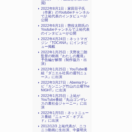
淵)
2022年8月1日：家田荘子氏
（作家）のYoutubeチャンネル
で上祐代表のインタビューが
公開
2022年6月1日：懲役太郎氏の
Youtubeチャンネルで上祐代表
のインタビューが公開
2022年4月24日：ネットマガ
ジン『TOCANA』にインタビ
ュー掲載
2022年1月25日：天野友二朗
監督の映画『わたしの魔境』
予告編が解禁（制作協力・出
演）
2022年1月25日：YouTube番
組『ダニエル社長の週刊ニュ
ース』に出演
2022年3月27日：Abemaテレ
ビ『カンニング竹山の土曜The
NIGHT』に出演
2022年1月25日：上祐が
YouTube番組『丸山ゴンザレ
スの裏社会ジャーニー』に出
演
2022年1月5日：ネットニュー
ス番組『ニューズ・オプエ
ド』に出演
2012/12/3 上祐代表が、ニコ
ニコ動画に生出演、中森明夫