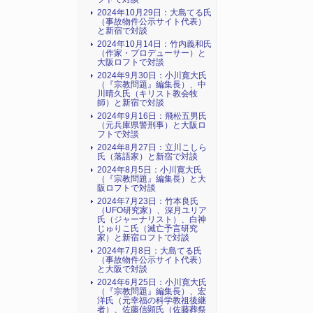
2024年10月29日：大島てる氏
（事故物件公示サイト代表）
と新宿で対談
2024年10月14日：竹内義和氏
（作家・プロデューサー）と
大阪ロフトで対談
2024年9月30日：小川寛大氏
（『宗教問題』編集長）、中
川晴久氏（キリスト教会牧
師）と新宿で対談
2024年9月16日：飛松五男氏
（元兵庫県警刑事）と大阪ロ
フトで対談
2024年8月27日：立川こしら
氏（落語家）と新宿で対談
2024年8月5日：小川寛大氏
（『宗教問題』編集長）と大
阪ロフトで対談
2024年7月23日：竹本良氏
（UFO研究家）、深月ユリア
氏（ジャーナリスト）、白神
じゅりこ氏（滅亡予言研究
家）と新宿ロフトで対談
2024年7月8日：大島てる氏
（事故物件公示サイト代表）
と大阪で対談
2024年6月25日：小川寛大氏
（『宗教問題』編集長）、宏
洋氏（元幸福の科学教祖後継
者）、佐藤信顕氏（佐藤葬祭