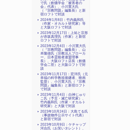
で氏（創価学会「被害者の
会」代表）、小川寛大氏
（『宗教問題』編集長）と新
宿ロフトで対談
2024年1月8日：竹内義和氏
（作家・オカルト研究家）等
と大阪ロフトで対談
2023年12月17日：上祐と宗形
が赤坂真理氏（作家）と新宿
ロフトで対談
2023年12月4日：小川寛大氏
（『宗教問題』編集長）、山
本隆雄氏（宗教法人ブローカ
ー、日本霊能者連盟理事
長）、大阪ロフト店長（創価
学会二世）と大阪ロフトで対
談
2023年11月17日：宏洋氏（元
幸福の科学教祖後継者、映画
監督）、小川寛大氏（『宗教
問題』編集長）と新宿ロフト
で対談
2023年11月4日：白神じゅり
こ氏（予言・滅亡研究家）、
竹内義和氏（作家・オカルト
研究家）と大阪で対談
2023年10月24日：大島てる氏
（事故物件公示サイト代表）
と新宿で対談
2023年10月9日：ケチャップ
河合氏（お笑いタレント）、