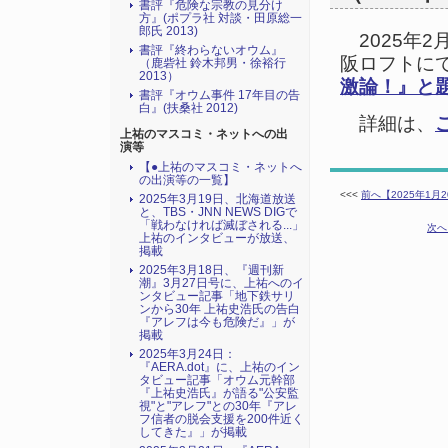
書評『危険な宗教の見分け
方』(ポプラ社 対談・田原総一
郎氏 2013)
2025年2
書評『終わらないオウム』
阪ロフトに
（鹿砦社 鈴木邦男・徐裕行
2013）
激論！』と
書評『オウム事件 17年目の告
白』(扶桑社 2012)
詳細は、
上祐のマスコミ・ネットへの出
演等
【●上祐のマスコミ・ネットへ
の出演等の一覧】
<<<
前へ【2025年1
2025年3月19日、北海道放送
と、TBS・JNN NEWS DIGで
「戦わなければ滅ぼされる...」
次へ
上祐のインタビューが放送、
掲載
2025年3月18日、『週刊新
潮』3月27日号に、上祐へのイ
ンタビュー記事「地下鉄サリ
ンから30年 上祐史浩氏の告白
『アレフは今も危険だ』」が
掲載
2025年3月24日：
『AERA.dot』に、上祐のイン
タビュー記事「オウム元幹部
『上祐史浩氏』が語る"公安監
視"と"アレフ"との30年『アレ
フ信者の脱会支援を200件近く
してきた』」が掲載