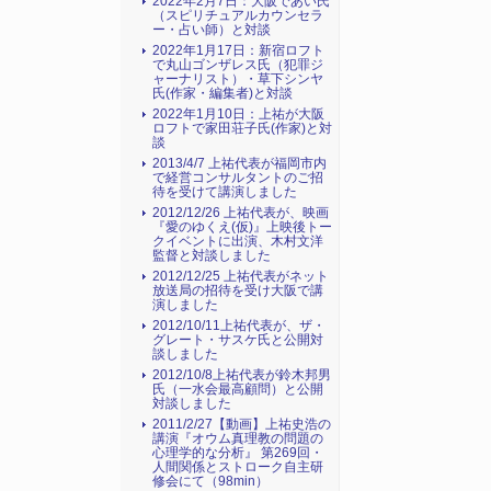
2022年2月7日：大阪であい氏
（スピリチュアルカウンセラ
ー・占い師）と対談
2022年1月17日：新宿ロフト
で丸山ゴンザレス氏（犯罪ジ
ャーナリスト）・草下シンヤ
氏(作家・編集者)と対談
2022年1月10日：上祐が大阪
ロフトで家田荘子氏(作家)と対
談
2013/4/7 上祐代表が福岡市内
で経営コンサルタントのご招
待を受けて講演しました
2012/12/26 上祐代表が、映画
『愛のゆくえ(仮)』上映後トー
クイベントに出演、木村文洋
監督と対談しました
2012/12/25 上祐代表がネット
放送局の招待を受け大阪で講
演しました
2012/10/11上祐代表が、ザ・
グレート・サスケ氏と公開対
談しました
2012/10/8上祐代表が鈴木邦男
氏（一水会最高顧問）と公開
対談しました
2011/2/27【動画】上祐史浩の
講演『オウム真理教の問題の
心理学的な分析』 第269回・
人間関係とストローク自主研
修会にて（98min）