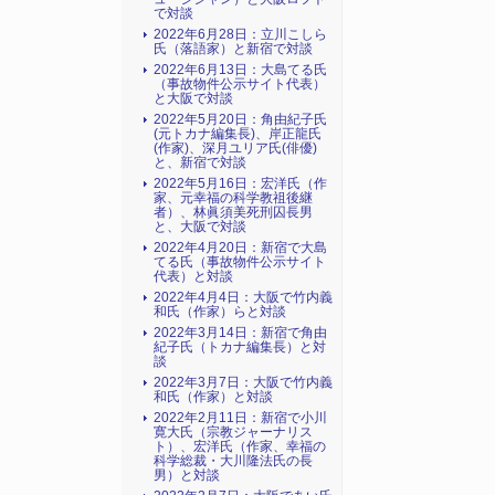
で対談
2022年6月28日：立川こしら
氏（落語家）と新宿で対談
2022年6月13日：大島てる氏
（事故物件公示サイト代表）
と大阪で対談
2022年5月20日：角由紀子氏
(元トカナ編集長)、岸正龍氏
(作家)、深月ユリア氏(俳優)
と、新宿で対談
2022年5月16日：宏洋氏（作
家、元幸福の科学教祖後継
者）、林眞須美死刑囚長男
と、大阪で対談
2022年4月20日：新宿で大島
てる氏（事故物件公示サイト
代表）と対談
2022年4月4日：大阪で竹内義
和氏（作家）らと対談
2022年3月14日：新宿で角由
紀子氏（トカナ編集長）と対
談
2022年3月7日：大阪で竹内義
和氏（作家）と対談
2022年2月11日：新宿で小川
寛大氏（宗教ジャーナリス
ト）、宏洋氏（作家、幸福の
科学総裁・大川隆法氏の長
男）と対談