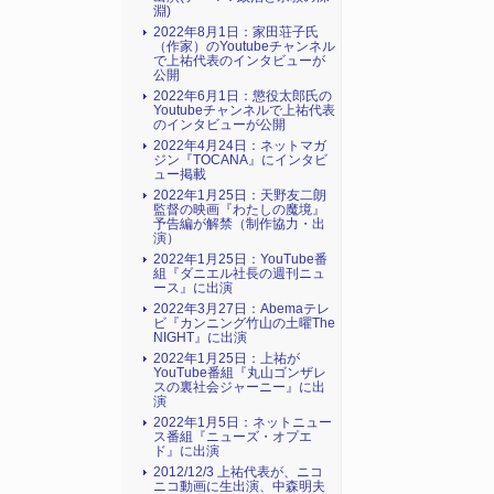
淵)
2022年8月1日：家田荘子氏
（作家）のYoutubeチャンネル
で上祐代表のインタビューが
公開
2022年6月1日：懲役太郎氏の
Youtubeチャンネルで上祐代表
のインタビューが公開
2022年4月24日：ネットマガ
ジン『TOCANA』にインタビ
ュー掲載
2022年1月25日：天野友二朗
監督の映画『わたしの魔境』
予告編が解禁（制作協力・出
演）
2022年1月25日：YouTube番
組『ダニエル社長の週刊ニュ
ース』に出演
2022年3月27日：Abemaテレ
ビ『カンニング竹山の土曜The
NIGHT』に出演
2022年1月25日：上祐が
YouTube番組『丸山ゴンザレ
スの裏社会ジャーニー』に出
演
2022年1月5日：ネットニュー
ス番組『ニューズ・オプエ
ド』に出演
2012/12/3 上祐代表が、ニコ
ニコ動画に生出演、中森明夫