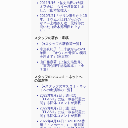
2011/1/16 上祐史浩氏の大阪
オフ会に、もう一度参加しま
した（山本隆雄氏）
2010/7/21「サリン事件から15
年。オウムとは何だったの
か？―上祐さん達、元幹部に
聞いた（鈴木邦男氏ＨＰよ
り）
スタッフの著作・寄稿
【●スタッフの著作等一覧】
宗形真紀子『二十歳からの20
年間――"オウムの青春"の魔境
を超えて』(三五館)
山口雅彦著（上祐史浩監修）
『東西心理学総論教本』〈全
７集〉
スタッフのマスコミ・ネットへ
の出演等
【●スタッフのマスコミ・ネッ
トへの出演等の一覧】
2022年8月2日：週刊誌
『FLASH』に統一教会問題に
関する団体コメントが掲載
2022年8月2日：週刊誌
『FLASH』に統一教会問題に
関する団体コメントが掲載
2022年4月14日：YouTube番
組「トマホーク」に、細川美