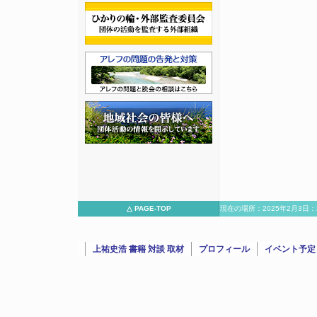
△ PAGE-TOP
現在の場所：2025年2月3日
と大
上祐史浩 書籍 対談 取材
プロフィール
イベント予定