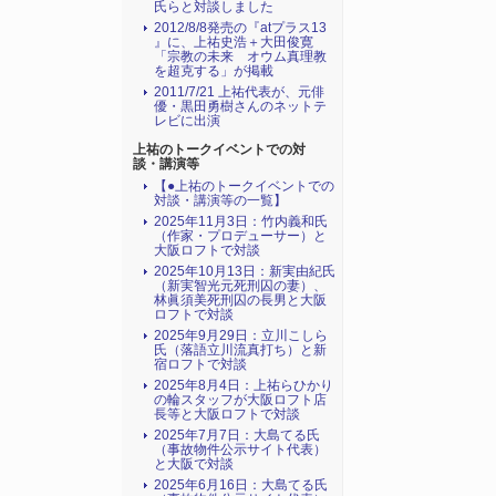
氏らと対談しました
2012/8/8発売の『atプラス13
』に、上祐史浩＋大田俊寛
「宗教の未来 オウム真理教
を超克する」が掲載
2011/7/21 上祐代表が、元俳
優・黒田勇樹さんのネットテ
レビに出演
上祐のトークイベントでの対
談・講演等
【●上祐のトークイベントでの
対談・講演等の一覧】
2025年11月3日：竹内義和氏
（作家・プロデューサー）と
大阪ロフトで対談
2025年10月13日：新実由紀氏
（新実智光元死刑囚の妻）、
林眞須美死刑囚の長男と大阪
ロフトで対談
2025年9月29日：立川こしら
氏（落語立川流真打ち）と新
宿ロフトで対談
2025年8月4日：上祐らひかり
の輪スタッフが大阪ロフト店
長等と大阪ロフトで対談
2025年7月7日：大島てる氏
（事故物件公示サイト代表）
と大阪で対談
2025年6月16日：大島てる氏