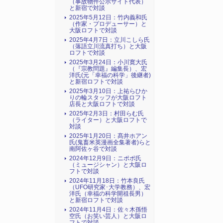
（事故物件公示サイト代表）
と新宿で対談
2025年5月12日：竹内義和氏
（作家・プロデューサー）と
大阪ロフトで対談
2025年4月7日：立川こしら氏
（落語立川流真打ち）と大阪
ロフトで対談
2025年3月24日：小川寛大氏
（『宗教問題』編集長）、宏
洋氏(元「幸福の科学」後継者)
と新宿ロフトで対談
2025年3月10日：上祐らひか
りの輪スタッフが大阪ロフト
店長と大阪ロフトで対談
2025年2月3日：村田らむ氏
（ライター）と大阪ロフトで
対談
2025年1月20日：髙井ホアン
氏(鬼畜米英漫画全集著者)らと
南阿佐ヶ谷で対談
2024年12月9日：ニポポ氏
（ミュージシャン）と大阪ロ
フトで対談
2024年11月18日：竹本良氏
（UFO研究家･大学教務）、宏
洋氏（幸福の科学開祖長男）
と新宿ロフトで対談
2024年11月4日：佐々木孫悟
空氏（お笑い芸人）と大阪ロ
フトで対談