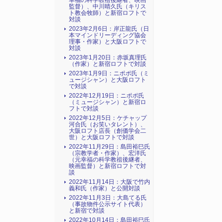
幸福の科学教祖後継者、映画
監督）、中川晴久氏（キリス
ト教会牧師）と新宿ロフトで
対談
2023年2月6日：岸正龍氏（日
本マインドリーディング協会
理事・作家）と大阪ロフトで
対談
2023年1月20日：赤坂真理氏
（作家）と新宿ロフトで対談
2023年1月9日：ニポポ氏（ミ
ュージシャン）と大阪ロフト
で対談
2022年12月19日：ニポポ氏
（ミュージシャン）と新宿ロ
フトで対談
2022年12月5日：ケチャップ
河合氏（お笑いタレント）、
大阪ロフト店長（創価学会二
世）と大阪ロフトで対談
2022年11月29日：島田裕巳氏
（宗教学者・作家）、宏洋氏
（元幸福の科学教祖後継者、
映画監督）と新宿ロフトで対
談
2022年11月14日：大阪で竹内
義和氏（作家）と公開対談
2022年11月3日：大島てる氏
（事故物件公示サイト代表）
と新宿で対談
2022年10月14日：島田裕巳氏