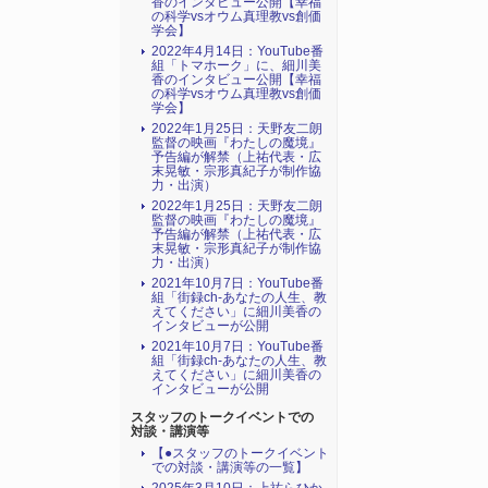
香のインタビュー公開【幸福
の科学vsオウム真理教vs創価
学会】
2022年4月14日：YouTube番
組「トマホーク」に、細川美
香のインタビュー公開【幸福
の科学vsオウム真理教vs創価
学会】
2022年1月25日：天野友二朗
監督の映画『わたしの魔境』
予告編が解禁（上祐代表・広
末晃敏・宗形真紀子が制作協
力・出演）
2022年1月25日：天野友二朗
監督の映画『わたしの魔境』
予告編が解禁（上祐代表・広
末晃敏・宗形真紀子が制作協
力・出演）
2021年10月7日：YouTube番
組「街録ch-あなたの人生、教
えてください」に細川美香の
インタビューが公開
2021年10月7日：YouTube番
組「街録ch-あなたの人生、教
えてください」に細川美香の
インタビューが公開
スタッフのトークイベントでの
対談・講演等
【●スタッフのトークイベント
での対談・講演等の一覧】