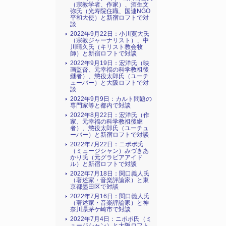
（宗教学者、作家）、酒生文
弥氏（光寿院住職、国連NGO
平和大使）と新宿ロフトで対
談
2022年9月22日：小川寛大氏
（宗教ジャーナリスト）、中
川晴久氏（キリスト教会牧
師）と新宿ロフトで対談
2022年9月19日：宏洋氏（映
画監督、元幸福の科学教祖後
継者）、懲役太郎氏（ユーチ
ューバー）と大阪ロフトで対
談
2022年9月9日：カルト問題の
専門家等と都内で対談
2022年8月22日：宏洋氏（作
家、元幸福の科学教祖後継
者）、懲役太郎氏（ユーチュ
ーバー）と新宿ロフトで対談
2022年7月22日：ニポポ氏
（ミュージシャン）みづきあ
かり氏（元グラビアアイド
ル）と新宿ロフトで対談
2022年7月18日：関口義人氏
（著述家・音楽評論家）と東
京都墨田区で対談
2022年7月16日：関口義人氏
（著述家・音楽評論家）と神
奈川県茅ケ崎市で対談
2022年7月4日：ニポポ氏（ミ
ュージシャン）と大阪ロフト