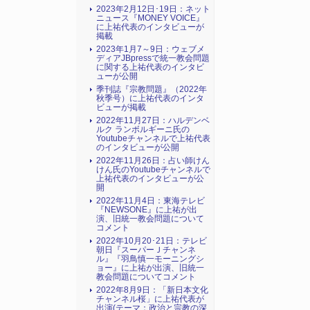
2023年2月12日･19日：ネット
ニュース『MONEY VOICE』
に上祐代表のインタビューが
掲載
2023年1月7～9日：ウェブメ
ディアJBpressで統一教会問題
に関する上祐代表のインタビ
ューが公開
季刊誌『宗教問題』（2022年
秋季号）に上祐代表のインタ
ビューが掲載
2022年11月27日：ハルデンベ
ルク ランボルギーニ氏の
Youtubeチャンネルで上祐代表
のインタビューが公開
2022年11月26日：占い師けん
けん氏のYoutubeチャンネルで
上祐代表のインタビューが公
開
2022年11月4日：東海テレビ
『NEWSONE』に上祐が出
演、旧統一教会問題について
コメント
2022年10月20･21日：テレビ
朝日『スーパーＪチャンネ
ル』『羽鳥慎一モーニングシ
ョー』に上祐が出演、旧統一
教会問題についてコメント
2022年8月9日：「新日本文化
チャンネル桜」に上祐代表が
出演(テーマ：政治と宗教の深