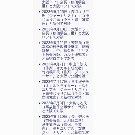
大阪ロフト店長（創価学会二
世）と大阪ロフトで対談
2023年9月25日：深月ユリア
氏（ジャーナリスト）＋白神
じゅりこ氏（予言・滅亡研究
家）と新宿で対談
2023年9月18日：大阪ロフト
店長（創価学会二世）と大阪
ロフトで対談
2023年8月21日：宏洋氏（元
幸福の科学教祖後継者、映画
監督）、中川晴久氏（キリス
ト教会牧師、カルト研究者）
と新宿ロフトで対談
2023年8月7日：中山市朗氏
（作家・オカルト研究者）、
竹内義和氏（作家・プロデュ
ーサー）と大阪で公開対談
2023年7月17日：角由紀子氏
（オカルトライター）＋深月
ユリア氏（ジャーナリスト）
＋白神じゅりこ氏（予言・滅
亡研究家）と新宿で対談
2023年7月3日：大島てる氏
（事故物件公示サイト代表）
と大阪で対談
2023年6月19日：長井秀和氏
（市会議員、元創価二世）、
酒生文弥氏（僧侶、事業
家）、深月ユリア氏（女優、
ジャーナリスト）と新宿で対