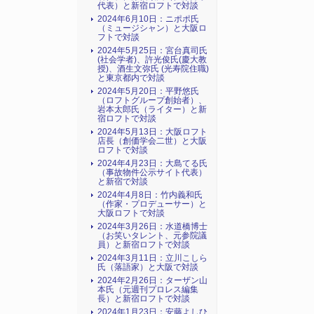
代表）と新宿ロフトで対談
2024年6月10日：ニポポ氏
（ミュージシャン）と大阪ロ
フトで対談
2024年5月25日：宮台真司氏
(社会学者)、許光俊氏(慶大教
授)、酒生文弥氏 (光寿院住職)
と東京都内で対談
2024年5月20日：平野悠氏
（ロフトグループ創始者）、
岩本太郎氏（ライター）と新
宿ロフトで対談
2024年5月13日：大阪ロフト
店長（創価学会二世）と大阪
ロフトで対談
2024年4月23日：大島てる氏
（事故物件公示サイト代表）
と新宿で対談
2024年4月8日：竹内義和氏
（作家・プロデューサー）と
大阪ロフトで対談
2024年3月26日：水道橋博士
（お笑いタレント、元参院議
員）と新宿ロフトで対談
2024年3月11日：立川こしら
氏（落語家）と大阪で対談
2024年2月26日：ターザン山
本氏（元週刊プロレス編集
長）と新宿ロフトで対談
2024年1月23日：安藤よしひ