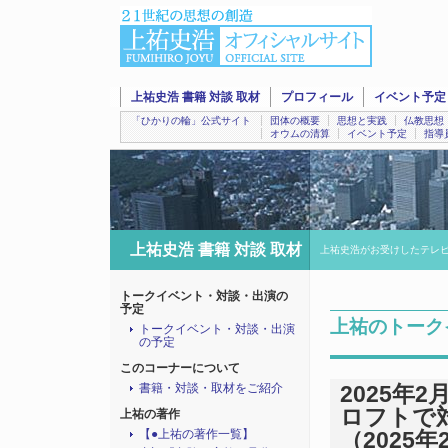
上祐史浩 書籍 対談 取材
プロフィール
イベント予定
「ひかりの輪」公式サイト
団体の概要
思想と実践
仏教思想
オウムの清算
イベント予定
指導
上祐史浩 書籍 対談 取材
上祐史浩がお受けしたテレ
トークイベント・対談・出演の
予定
上祐のトーク
トークイベント・対談・出演
の予定
このコーナーについて
書籍・対談・取材をご紹介
2025年
ロフトで
上祐の著作
【●上祐の著作一覧】
（2025年