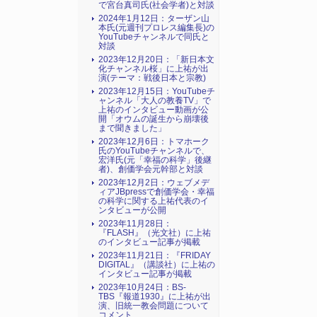
で宮台真司氏(社会学者)と対談
2024年1月12日：ターザン山
本氏(元週刊プロレス編集長)の
YouTubeチャンネルで同氏と
対談
2023年12月20日：「新日本文
化チャンネル桜」に上祐が出
演(テーマ：戦後日本と宗教)
2023年12月15日：YouTubeチ
ャンネル「大人の教養TV」で
上祐のインタビュー動画が公
開「オウムの誕生から崩壊後
まで聞きました」
2023年12月6日：トマホーク
氏のYouTubeチャンネルで、
宏洋氏(元「幸福の科学」後継
者)、創価学会元幹部と対談
2023年12月2日：ウェブメデ
ィアJBpressで創価学会・幸福
の科学に関する上祐代表のイ
ンタビューが公開
2023年11月28日：
『FLASH』（光文社）に上祐
のインタビュー記事が掲載
2023年11月21日：『FRIDAY
DIGITAL』（講談社）に上祐の
インタビュー記事が掲載
2023年10月24日：BS-
TBS『報道1930』に上祐が出
演、旧統一教会問題について
コメント