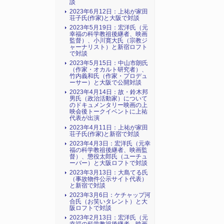
談
2023年6月12日：上祐が家田
荘子氏(作家)と大阪で対談
2023年5月19日：宏洋氏（元
幸福の科学教祖後継者、映画
監督）、小川寛大氏（宗教ジ
ャーナリスト）と新宿ロフト
で対談
2023年5月15日：中山市朗氏
（作家・オカルト研究者）、
竹内義和氏（作家・プロデュ
ーサー）と大阪で公開対談
2023年4月14日：故・鈴木邦
男氏（政治活動家）について
のドキュメンタリー映画の上
映会後トークイベントに上祐
代表が出演
2023年4月11日：上祐が家田
荘子氏(作家)と新宿で対談
2023年4月3日：宏洋氏（元幸
福の科学教祖後継者、映画監
督）、懲役太郎氏（ユーチュ
ーバー）と大阪ロフトで対談
2023年3月13日：大島てる氏
（事故物件公示サイト代表）
と新宿で対談
2023年3月6日：ケチャップ河
合氏（お笑いタレント）と大
阪ロフトで対談
2023年2月13日：宏洋氏（元