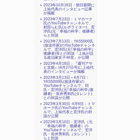
2023年10月16日：朝日新聞に
上祐代表のインタビュー記事
が掲載
2023年7月23日：トマホーク
氏のYouTubeチャンネルで、
村田らむ氏(ルポライター)、宏
洋氏(元「幸福の科学」後継者)
らと対談
2023年7月13日：YAS5000氏
(放送作家)のYouTubeチャンネ
ルで、宏洋氏(元｢幸福の科学｣
後継者)等との対談「上祐が語
る政治家女子48党」が公開
2023年4月18日：『週刊アサ
ヒ芸能』(4月27日号)に上祐代
表のインタビューが掲載
2023年3月13日～4月7日：
YAS5000氏(放送作家)の
YouTubeチャンネルで、同
氏・宏洋氏(元｢幸福の科学｣後
継者)・長井秀和氏(タレント)
との対談が公開
2023年3月30日･4月6日：トマ
ホーク氏のYouTubeチャンネ
ルで、上祐代表と宏洋氏の対
談が公開
2023年3月10日：宏洋氏（元
「幸福の科学」後継者）の
YouTubeチャンネルで、宏洋
氏・長井秀和氏（タレント）
らと対談