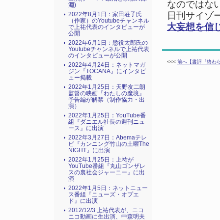
なのではない
淵)
日刊サイゾー2
2022年8月1日：家田荘子氏
（作家）のYoutubeチャンネル
大妄想を信
で上祐代表のインタビューが
公開
2022年6月1日：懲役太郎氏の
Youtubeチャンネルで上祐代表
のインタビューが公開
<<<
前へ【書評『終わら
2022年4月24日：ネットマガ
ジン『TOCANA』にインタビ
ュー掲載
2022年1月25日：天野友二朗
監督の映画『わたしの魔境』
予告編が解禁（制作協力・出
演）
2022年1月25日：YouTube番
組『ダニエル社長の週刊ニュ
ース』に出演
2022年3月27日：Abemaテレ
ビ『カンニング竹山の土曜The
NIGHT』に出演
2022年1月25日：上祐が
YouTube番組『丸山ゴンザレ
スの裏社会ジャーニー』に出
演
2022年1月5日：ネットニュー
ス番組『ニューズ・オプエ
ド』に出演
2012/12/3 上祐代表が、ニコ
ニコ動画に生出演、中森明夫