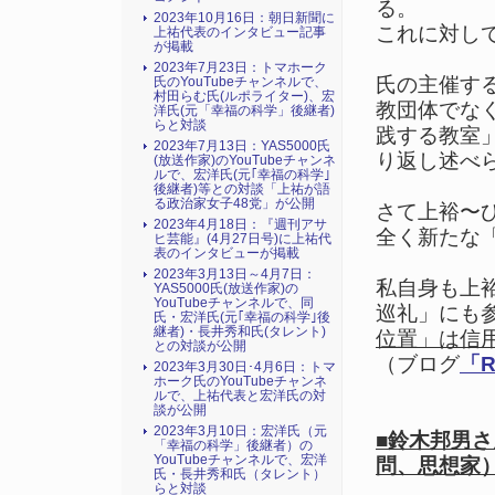
る。
2023年10月16日：朝日新聞に
これに対し
上祐代表のインタビュー記事
が掲載
2023年7月23日：トマホーク
氏の主催す
氏のYouTubeチャンネルで、
村田らむ氏(ルポライター)、宏
教団体でな
洋氏(元「幸福の科学」後継者)
らと対談
践する教室
2023年7月13日：YAS5000氏
り返し述べ
(放送作家)のYouTubeチャンネ
ルで、宏洋氏(元｢幸福の科学｣
後継者)等との対談「上祐が語
る政治家女子48党」が公開
さて上裕〜
2023年4月18日：『週刊アサ
全く新たな
ヒ芸能』(4月27日号)に上祐代
表のインタビューが掲載
2023年3月13日～4月7日：
私自身も上
YAS5000氏(放送作家)の
YouTubeチャンネルで、同
巡礼」にも
氏・宏洋氏(元｢幸福の科学｣後
継者)・長井秀和氏(タレント)
位置」は信
との対談が公開
（ブログ
「R
2023年3月30日･4月6日：トマ
ホーク氏のYouTubeチャンネ
ルで、上祐代表と宏洋氏の対
談が公開
2023年3月10日：宏洋氏（元
■鈴木邦男
「幸福の科学」後継者）の
YouTubeチャンネルで、宏洋
問、思想家
氏・長井秀和氏（タレント）
らと対談