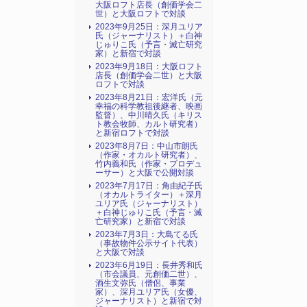
大阪ロフト店長（創価学会二
世）と大阪ロフトで対談
2023年9月25日：深月ユリア
氏（ジャーナリスト）＋白神
じゅりこ氏（予言・滅亡研究
家）と新宿で対談
2023年9月18日：大阪ロフト
店長（創価学会二世）と大阪
ロフトで対談
2023年8月21日：宏洋氏（元
幸福の科学教祖後継者、映画
監督）、中川晴久氏（キリス
ト教会牧師、カルト研究者）
と新宿ロフトで対談
2023年8月7日：中山市朗氏
（作家・オカルト研究者）、
竹内義和氏（作家・プロデュ
ーサー）と大阪で公開対談
2023年7月17日：角由紀子氏
（オカルトライター）＋深月
ユリア氏（ジャーナリスト）
＋白神じゅりこ氏（予言・滅
亡研究家）と新宿で対談
2023年7月3日：大島てる氏
（事故物件公示サイト代表）
と大阪で対談
2023年6月19日：長井秀和氏
（市会議員、元創価二世）、
酒生文弥氏（僧侶、事業
家）、深月ユリア氏（女優、
ジャーナリスト）と新宿で対