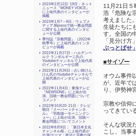
2023年2月12日･19日：ネット
11月21日
ニュース『MONEY VOICE』
に上祐代表のインタビューが
浩『危険な
掲載
考えました
2023年1月7～9日：ウェブメ
ディアJBpressで統一教会問題
生徒たちに
に関する上祐代表のインタビ
す。全国の
ューが公開
季刊誌『宗教問題』（2022年
「見分け方
秋季号）に上祐代表のインタ
ぶっとばせ
ビューが掲載
2022年11月27日：ハルデンベ
ルク ランボルギーニ氏の
Youtubeチャンネルで上祐代表
■サイゾー
のインタビューが公開
2022年11月26日：占い師けん
けん氏のYoutubeチャンネルで
オウム事件
上祐代表のインタビューが公
が、近年で
開
2022年11月4日：東海テレビ
り、伊勢神宮
『NEWSONE』に上祐が出
演、旧統一教会問題について
コメント
宗教や信仰
2022年10月20･21日：テレビ
朝日『スーパーＪチャンネ
ってきてい
ル』『羽鳥慎一モーニングシ
ョー』に上祐が出演、旧統一
教会問題についてコメント
そんな状況
2022年8月9日：「新日本文化
こし、当事
チャンネル桜」に上祐代表が
出演(テーマ：政治と宗教の深