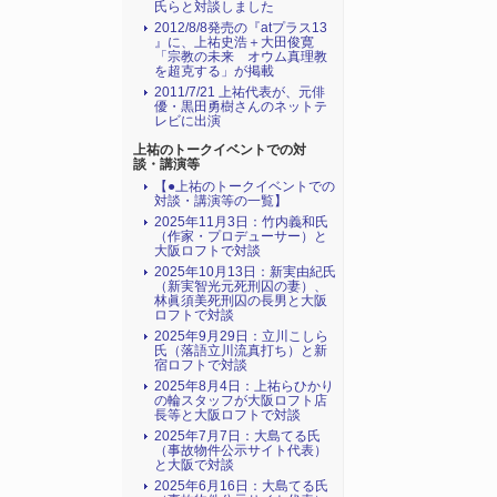
氏らと対談しました
2012/8/8発売の『atプラス13
』に、上祐史浩＋大田俊寛
「宗教の未来 オウム真理教
を超克する」が掲載
2011/7/21 上祐代表が、元俳
優・黒田勇樹さんのネットテ
レビに出演
上祐のトークイベントでの対
談・講演等
【●上祐のトークイベントでの
対談・講演等の一覧】
2025年11月3日：竹内義和氏
（作家・プロデューサー）と
大阪ロフトで対談
2025年10月13日：新実由紀氏
（新実智光元死刑囚の妻）、
林眞須美死刑囚の長男と大阪
ロフトで対談
2025年9月29日：立川こしら
氏（落語立川流真打ち）と新
宿ロフトで対談
2025年8月4日：上祐らひかり
の輪スタッフが大阪ロフト店
長等と大阪ロフトで対談
2025年7月7日：大島てる氏
（事故物件公示サイト代表）
と大阪で対談
2025年6月16日：大島てる氏