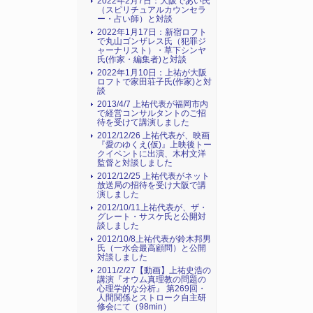
2022年2月7日：大阪であい氏
（スピリチュアルカウンセラ
ー・占い師）と対談
2022年1月17日：新宿ロフト
で丸山ゴンザレス氏（犯罪ジ
ャーナリスト）・草下シンヤ
氏(作家・編集者)と対談
2022年1月10日：上祐が大阪
ロフトで家田荘子氏(作家)と対
談
2013/4/7 上祐代表が福岡市内
で経営コンサルタントのご招
待を受けて講演しました
2012/12/26 上祐代表が、映画
『愛のゆくえ(仮)』上映後トー
クイベントに出演、木村文洋
監督と対談しました
2012/12/25 上祐代表がネット
放送局の招待を受け大阪で講
演しました
2012/10/11上祐代表が、ザ・
グレート・サスケ氏と公開対
談しました
2012/10/8上祐代表が鈴木邦男
氏（一水会最高顧問）と公開
対談しました
2011/2/27【動画】上祐史浩の
講演『オウム真理教の問題の
心理学的な分析』 第269回・
人間関係とストローク自主研
修会にて（98min）