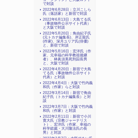
で対談
2022年6月28日：立川こしら
氏（落語家）と新宿で対談
2022年6月13日：大島てる氏
（事故物件公示サイト代表）
と大阪で対談
2022年5月20日：角由紀子氏
(元トカナ編集長)、岸正龍氏
(作家)、深月ユリア氏(俳優)
と、新宿で対談
2022年5月16日：宏洋氏（作
家、元幸福の科学教祖後継
者）、林眞須美死刑囚長男
と、大阪で対談
2022年4月20日：新宿で大島
てる氏（事故物件公示サイト
代表）と対談
2022年4月4日：大阪で竹内義
和氏（作家）らと対談
2022年3月14日：新宿で角由
紀子氏（トカナ編集長）と対
談
2022年3月7日：大阪で竹内義
和氏（作家）と対談
2022年2月11日：新宿で小川
寛大氏（宗教ジャーナリス
ト）、宏洋氏（作家、幸福の
科学総裁・大川隆法氏の長
男）と対談