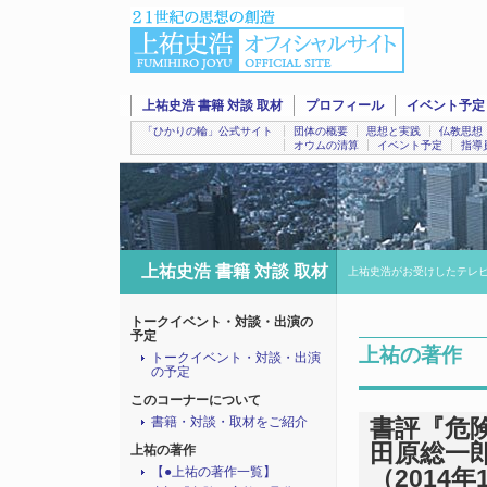
上祐史浩 書籍 対談 取材
プロフィール
イベント予定
「ひかりの輪」公式サイト
団体の概要
思想と実践
仏教思想
オウムの清算
イベント予定
指導
上祐史浩 書籍 対談 取材
上祐史浩がお受けしたテレ
トークイベント・対談・出演の
予定
上祐の著作
トークイベント・対談・出演
の予定
このコーナーについて
書籍・対談・取材をご紹介
書評『危
田原総一郎氏
上祐の著作
【●上祐の著作一覧】
（2014年