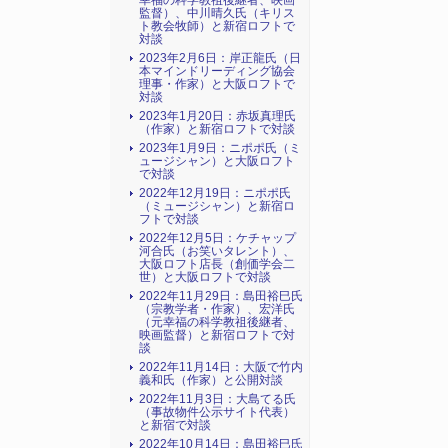
幸福の科学教祖後継者、映画
監督）、中川晴久氏（キリス
ト教会牧師）と新宿ロフトで
対談
2023年2月6日：岸正龍氏（日
本マインドリーディング協会
理事・作家）と大阪ロフトで
対談
2023年1月20日：赤坂真理氏
（作家）と新宿ロフトで対談
2023年1月9日：ニポポ氏（ミ
ュージシャン）と大阪ロフト
で対談
2022年12月19日：ニポポ氏
（ミュージシャン）と新宿ロ
フトで対談
2022年12月5日：ケチャップ
河合氏（お笑いタレント）、
大阪ロフト店長（創価学会二
世）と大阪ロフトで対談
2022年11月29日：島田裕巳氏
（宗教学者・作家）、宏洋氏
（元幸福の科学教祖後継者、
映画監督）と新宿ロフトで対
談
2022年11月14日：大阪で竹内
義和氏（作家）と公開対談
2022年11月3日：大島てる氏
（事故物件公示サイト代表）
と新宿で対談
2022年10月14日：島田裕巳氏