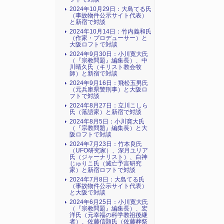
2024年10月29日：大島てる氏
（事故物件公示サイト代表）
と新宿で対談
2024年10月14日：竹内義和氏
（作家・プロデューサー）と
大阪ロフトで対談
2024年9月30日：小川寛大氏
（『宗教問題』編集長）、中
川晴久氏（キリスト教会牧
師）と新宿で対談
2024年9月16日：飛松五男氏
（元兵庫県警刑事）と大阪ロ
フトで対談
2024年8月27日：立川こしら
氏（落語家）と新宿で対談
2024年8月5日：小川寛大氏
（『宗教問題』編集長）と大
阪ロフトで対談
2024年7月23日：竹本良氏
（UFO研究家）、深月ユリア
氏（ジャーナリスト）、白神
じゅりこ氏（滅亡予言研究
家）と新宿ロフトで対談
2024年7月8日：大島てる氏
（事故物件公示サイト代表）
と大阪で対談
2024年6月25日：小川寛大氏
（『宗教問題』編集長）、宏
洋氏（元幸福の科学教祖後継
者）、佐藤信顕氏（佐藤葬祭