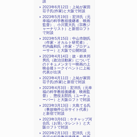
談
2023年6月12日：上祐が家田
荘子氏(作家)と大阪で対談
2023年5月19日：宏洋氏（元
幸福の科学教祖後継者、映画
監督）、小川寛大氏（宗教ジ
ャーナリスト）と新宿ロフト
で対談
2023年5月15日：中山市朗氏
（作家・オカルト研究者）、
竹内義和氏（作家・プロデュ
ーサー）と大阪で公開対談
2023年4月14日：故・鈴木邦
男氏（政治活動家）について
のドキュメンタリー映画の上
映会後トークイベントに上祐
代表が出演
2023年4月11日：上祐が家田
荘子氏(作家)と新宿で対談
2023年4月3日：宏洋氏（元幸
福の科学教祖後継者、映画監
督）、懲役太郎氏（ユーチュ
ーバー）と大阪ロフトで対談
2023年3月13日：大島てる氏
（事故物件公示サイト代表）
と新宿で対談
2023年3月6日：ケチャップ河
合氏（お笑いタレント）と大
阪ロフトで対談
2023年2月13日：宏洋氏（元