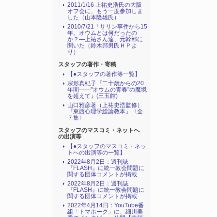
2011/1/16 上祐史浩氏の大阪
オフ会に、もう一度参加しま
した（山本隆雄氏）
2010/7/21「サリン事件から15
年。オウムとは何だったの
か？―上祐さん達、元幹部に
聞いた（鈴木邦男氏ＨＰよ
り）
スタッフの著作・寄稿
【●スタッフの著作等一覧】
宗形真紀子『二十歳からの20
年間――"オウムの青春"の魔境
を超えて』(三五館)
山口雅彦著（上祐史浩監修）
『東西心理学総論教本』〈全
７集〉
スタッフのマスコミ・ネットへ
の出演等
【●スタッフのマスコミ・ネッ
トへの出演等の一覧】
2022年8月2日：週刊誌
『FLASH』に統一教会問題に
関する団体コメントが掲載
2022年8月2日：週刊誌
『FLASH』に統一教会問題に
関する団体コメントが掲載
2022年4月14日：YouTube番
組「トマホーク」に、細川美