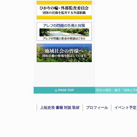
△ PAGE-TOP
現在の場所：書評『危険な宗教の
上祐史浩 書籍 対談 取材
プロフィール
イベント予定