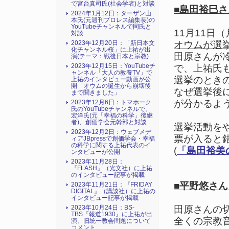
で宮台真司氏(社会学者)と対談
■島田裕巳
2024年1月12日：ターザン山
本氏(元週刊プロレス編集長)の
YouTubeチャンネルで同氏と
11月11日
対談
2023年12月20日：「新日本文
オウムが選
化チャンネル桜」に上祐が出
田原さんが
演(テーマ：戦後日本と宗教)
2023年12月15日：YouTubeチ
で、上祐氏
ャンネル「大人の教養TV」で
選挙のとき
上祐のインタビュー動画が公
開「オウムの誕生から崩壊後
なぜ選挙後
まで聞きました」
が分かるよ
2023年12月6日：トマホーク
氏のYouTubeチャンネルで、
宏洋氏(元「幸福の科学」後継
者)、創価学会元幹部と対談
選挙活動を
2023年12月2日：ウェブメデ
票が入ると
ィアJBpressで創価学会・幸福
の科学に関する上祐代表のイ
(
「島田裕美の
ンタビューが公開
2023年11月28日：
『FLASH』（光文社）に上祐
のインタビュー記事が掲載
■平野悠さ
2023年11月21日：『FRIDAY
DIGITAL』（講談社）に上祐の
インタビュー記事が掲載
2023年10月24日：BS-
田原さんの
TBS『報道1930』に上祐が出
全くの宗教
演、旧統一教会問題について
コメント