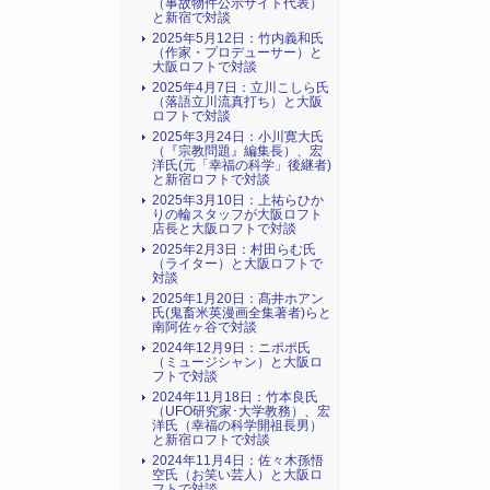
（事故物件公示サイト代表）
と新宿で対談
2025年5月12日：竹内義和氏
（作家・プロデューサー）と
大阪ロフトで対談
2025年4月7日：立川こしら氏
（落語立川流真打ち）と大阪
ロフトで対談
2025年3月24日：小川寛大氏
（『宗教問題』編集長）、宏
洋氏(元「幸福の科学」後継者)
と新宿ロフトで対談
2025年3月10日：上祐らひか
りの輪スタッフが大阪ロフト
店長と大阪ロフトで対談
2025年2月3日：村田らむ氏
（ライター）と大阪ロフトで
対談
2025年1月20日：髙井ホアン
氏(鬼畜米英漫画全集著者)らと
南阿佐ヶ谷で対談
2024年12月9日：ニポポ氏
（ミュージシャン）と大阪ロ
フトで対談
2024年11月18日：竹本良氏
（UFO研究家･大学教務）、宏
洋氏（幸福の科学開祖長男）
と新宿ロフトで対談
2024年11月4日：佐々木孫悟
空氏（お笑い芸人）と大阪ロ
フトで対談