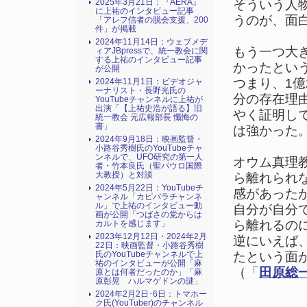
2025年3月21日：『AERA』
そういう人
に上祐のインタビュー記事
うのが、面
「アレフ信者の脱会支援、200
件」が掲載
2024年11月14日：ウェブメデ
もう一つ大き
ィアJBpressで、統一教会に関
する上祐のインタビュー記事
かったという
が公開
つまり、1億
2024年11月1日：ビデオジャ
ーナリスト・長野光氏の
分の存在理
YouTubeチャンネルに上祐が
出演「【上祐史浩が語る】旧
やく証明し
統一教会 元広報部長 懺悔の
書」
は強かった
2024年9月18日：映画監督・
小路谷秀樹氏のYouTubeチャ
ンネルで、UFO研究の第一人
オウム真理
者・竹本良氏（聖パウロ国際
大教授）と対談
ら離れられな
2024年5月22日：YouTubeチ
感があった
ャンネル「カピバラチャンネ
ル」で上祐のインタビュー動
自分が自分
画が公開「つばさの党からは
ら離れるの
カルトを感じます」
2023年12月12日・2024年2月
逆にいえば
22日：映画監督・小路谷秀樹
氏のYouTubeチャンネルで上
たという面
祐のインタビューが公開「麻
（「
田原総
原とは何者だったのか」「麻
原彰晃 ハルマゲドンの謎」
2024年2月2日･6日：トマホー
ク氏(YouTuber)のチャンネル