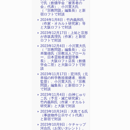
で氏（創価学会「被害者の
会」代表）、小川寛大氏
（『宗教問題』編集長）と新
宿ロフトで対談
2024年1月8日：竹内義和氏
（作家・オカルト研究家）等
と大阪ロフトで対談
2023年12月17日：上祐と宗形
が赤坂真理氏（作家）と新宿
ロフトで対談
2023年12月4日：小川寛大氏
（『宗教問題』編集長）、山
本隆雄氏（宗教法人ブローカ
ー、日本霊能者連盟理事
長）、大阪ロフト店長（創価
学会二世）と大阪ロフトで対
談
2023年11月17日：宏洋氏（元
幸福の科学教祖後継者、映画
監督）、小川寛大氏（『宗教
問題』編集長）と新宿ロフト
で対談
2023年11月4日：白神じゅり
こ氏（予言・滅亡研究家）、
竹内義和氏（作家・オカルト
研究家）と大阪で対談
2023年10月24日：大島てる氏
（事故物件公示サイト代表）
と新宿で対談
2023年10月9日：ケチャップ
河合氏（お笑いタレント）、