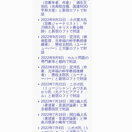
（宗教学者、作家）、酒生文
弥氏（光寿院住職、国連NGO
平和大使）と新宿ロフトで対
談
2022年9月22日：小川寛大氏
（宗教ジャーナリスト）、中
川晴久氏（キリスト教会牧
師）と新宿ロフトで対談
2022年9月19日：宏洋氏（映
画監督、元幸福の科学教祖後
継者）、懲役太郎氏（ユーチ
ューバー）と大阪ロフトで対
談
2022年9月9日：カルト問題の
専門家等と都内で対談
2022年8月22日：宏洋氏（作
家、元幸福の科学教祖後継
者）、懲役太郎氏（ユーチュ
ーバー）と新宿ロフトで対談
2022年7月22日：ニポポ氏
（ミュージシャン）みづきあ
かり氏（元グラビアアイド
ル）と新宿ロフトで対談
2022年7月18日：関口義人氏
（著述家・音楽評論家）と東
京都墨田区で対談
2022年7月16日：関口義人氏
（著述家・音楽評論家）と神
奈川県茅ケ崎市で対談
2022年7月4日：ニポポ氏（ミ
ュージシャン）と大阪ロフト