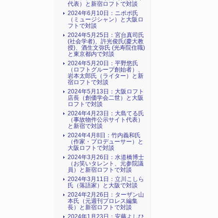
代表）と新宿ロフトで対談
2024年6月10日：ニポポ氏
（ミュージシャン）と大阪ロ
フトで対談
2024年5月25日：宮台真司氏
(社会学者)、許光俊氏(慶大教
授)、酒生文弥氏 (光寿院住職)
と東京都内で対談
2024年5月20日：平野悠氏
（ロフトグループ創始者）、
岩本太郎氏（ライター）と新
宿ロフトで対談
2024年5月13日：大阪ロフト
店長（創価学会二世）と大阪
ロフトで対談
2024年4月23日：大島てる氏
（事故物件公示サイト代表）
と新宿で対談
2024年4月8日：竹内義和氏
（作家・プロデューサー）と
大阪ロフトで対談
2024年3月26日：水道橋博士
（お笑いタレント、元参院議
員）と新宿ロフトで対談
2024年3月11日：立川こしら
氏（落語家）と大阪で対談
2024年2月26日：ターザン山
本氏（元週刊プロレス編集
長）と新宿ロフトで対談
2024年1月23日：安藤よしひ