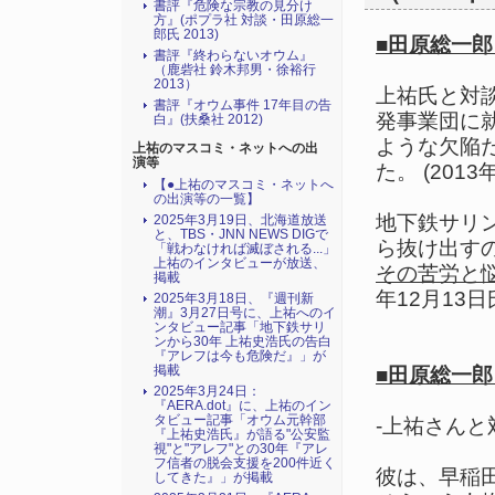
書評『危険な宗教の見分け
方』(ポプラ社 対談・田原総一
郎氏 2013)
■田原総一郎
書評『終わらないオウム』
（鹿砦社 鈴木邦男・徐裕行
2013）
上祐氏と対
書評『オウム事件 17年目の告
発事業団に
白』(扶桑社 2012)
ような欠陥
上祐のマスコミ・ネットへの出
演等
た。 (2013年
【●上祐のマスコミ・ネットへ
の出演等の一覧】
地下鉄サリ
2025年3月19日、北海道放送
と、TBS・JNN NEWS DIGで
ら抜け出す
「戦わなければ滅ぼされる...」
上祐のインタビューが放送、
その苦労と
掲載
年12月13日氏の
2025年3月18日、『週刊新
潮』3月27日号に、上祐へのイ
ンタビュー記事「地下鉄サリ
ンから30年 上祐史浩氏の告白
『アレフは今も危険だ』」が
掲載
■田原総一
2025年3月24日：
『AERA.dot』に、上祐のイン
タビュー記事「オウム元幹部
-上祐さん
『上祐史浩氏』が語る"公安監
視"と"アレフ"との30年『アレ
フ信者の脱会支援を200件近く
彼は、早稲
してきた』」が掲載