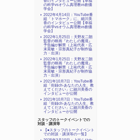
香のインタビュー公開【幸福
の科学vsオウム真理教vs創価
学会】
2022年4月14日：YouTube番
組「トマホーク」に、細川美
香のインタビュー公開【幸福
の科学vsオウム真理教vs創価
学会】
2022年1月25日：天野友二朗
監督の映画『わたしの魔境』
予告編が解禁（上祐代表・広
末晃敏・宗形真紀子が制作協
力・出演）
2022年1月25日：天野友二朗
監督の映画『わたしの魔境』
予告編が解禁（上祐代表・広
末晃敏・宗形真紀子が制作協
力・出演）
2021年10月7日：YouTube番
組「街録ch-あなたの人生、教
えてください」に細川美香の
インタビューが公開
2021年10月7日：YouTube番
組「街録ch-あなたの人生、教
えてください」に細川美香の
インタビューが公開
スタッフのトークイベントでの
対談・講演等
【●スタッフのトークイベント
での対談・講演等の一覧】