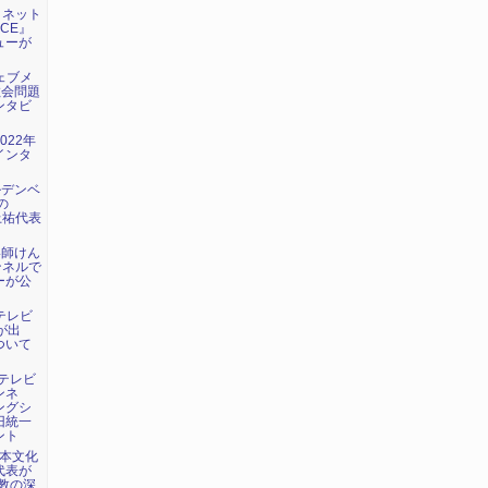
日：ネット
ICE』
ューが
ウェブメ
教会問題
ンタビ
022年
インタ
ルデンベ
の
上祐代表
い師けん
ンネルで
ーが公
海テレビ
が出
ついて
：テレビ
ンネ
ングシ
旧統一
ント
日本文化
代表が
教の深