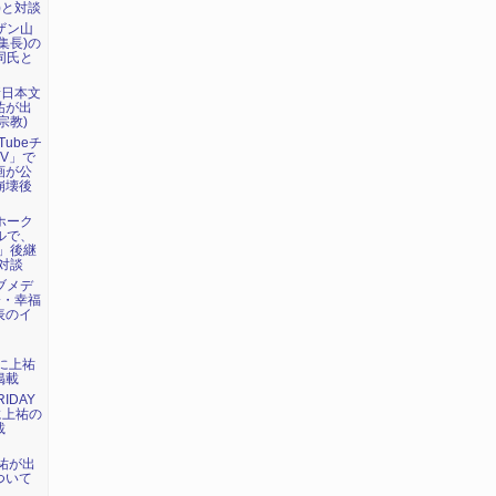
)と対談
ーザン山
集長)の
で同氏と
新日本文
祐が出
宗教)
Tubeチ
V」で
画が公
崩壊後
マホーク
ネルで、
」後継
対談
ェブメデ
会・幸福
表のイ
）に上祐
掲載
IDAY
に上祐の
載
上祐が出
ついて