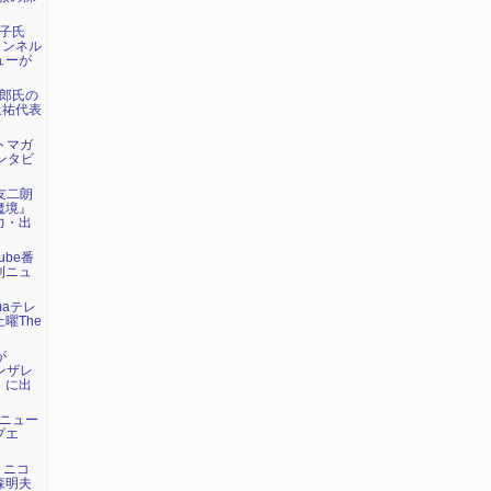
荘子氏
ャンネル
ューが
太郎氏の
上祐代表
ットマガ
ンタビ
野友二朗
魔境』
力・出
ube番
刊ニュ
maテレ
曜The
が
ゴンザレ
』に出
トニュー
プエ
が、ニコ
森明夫