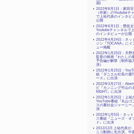
淵)
2022年8月1日：家田
（作家）のYoutubeチ
で上祐代表のインタビ
公開
2022年6月1日：懲役
Youtubeチャンネルで
のインタビューが公開
2022年4月24日：ネ
ジン『TOCANA』にイ
ュー掲載
2022年1月25日：天
監督の映画『わたしの
予告編が解禁（制作協
演）
2022年1月25日：YouT
組『ダニエル社長の週
ース』に出演
2022年3月27日：Abe
ビ『カンニング竹山の土
NIGHT』に出演
2022年1月25日：上祐
YouTube番組『丸山
スの裏社会ジャーニー
演
2022年1月5日：ネッ
ス番組『ニューズ・オ
ド』に出演
2012/12/3 上祐代表
ニコ動画に生出演、中