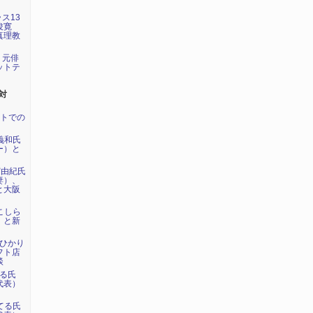
ラス13
俊寛
真理教
が、元俳
ットテ
対
ントでの
内義和氏
ー）と
実由紀氏
妻）、
と大阪
川こしら
）と新
らひかり
フト店
談
てる氏
代表）
島てる氏