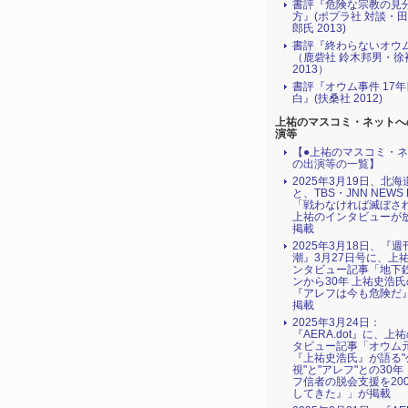
書評『危険な宗教の見
方』(ポプラ社 対談・
郎氏 2013)
書評『終わらないオウ
（鹿砦社 鈴木邦男・徐
2013）
書評『オウム事件 17
白』(扶桑社 2012)
上祐のマスコミ・ネットへ
演等
【●上祐のマスコミ・
の出演等の一覧】
2025年3月19日、北
と、TBS・JNN NEWS 
「戦わなければ滅ぼされる
上祐のインタビューが
掲載
2025年3月18日、『週
潮』3月27日号に、上
ンタビュー記事「地下
ンから30年 上祐史浩
『アレフは今も危険だ
掲載
2025年3月24日：
『AERA.dot』に、上
タビュー記事「オウム
『上祐史浩氏』が語る"
視"と"アレフ"との30
フ信者の脱会支援を20
してきた』」が掲載