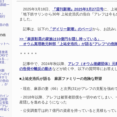
分け
田原総一
2025年3月18日、
『週刊新潮』2025年3月27日号
に、上
ム』
「
地下鉄サリンから30年
上祐史浩氏の告白『アレフは今も
裕行
ました。
年目の告
記事は、以下の
「デイリー新潮」のページ
から、お読み
の出
>>「麻原彰晃の家族は10億円を隠し持っている」
ネットへ
オウム真理教元幹部「上祐史浩氏」が語る"アレフ"の危
海道放送
＊＊＊＊＊
DIGで
...」
放送、
記事中で、2024年秋以降、
アレフ（オウム後継団体）元
の告発や離反の動き
などが続く中、以下の質問等にお答え
刊新
祐へのイ
鉄サリ
■上祐史浩氏が語る 麻原ファミリーの危険な野望
氏の告白
』」が
・現在、麻原の妻（
66
）と次男
(31)
がアレフの支配を強め
祐のイン
・
2018
年以降、アレフは被害者賠償を一切やめてしまい、
元幹部
産隠しを進めるようになった
公安監
年『アレ
0件近く
・公安調査庁は約７億円の資産を持っていると見積もって