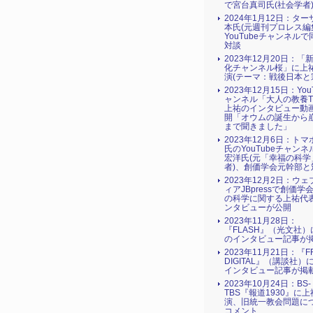
で宮台真司氏(社会学者
2024年1月12日：タ
本氏(元週刊プロレス編
YouTubeチャンネル
対談
2023年12月20日：「
化チャンネル桜」に上
演(テーマ：戦後日本と
2023年12月15日：You
ャンネル「大人の教養T
上祐のインタビュー動
開「オウムの誕生から
まで聞きました」
2023年12月6日：ト
氏のYouTubeチャン
宏洋氏(元「幸福の科学
者)、創価学会元幹部と
2023年12月2日：ウ
ィアJBpressで創価学
の科学に関する上祐代
ンタビューが公開
2023年11月28日：
『FLASH』（光文社
のインタビュー記事が
2023年11月21日：『FR
DIGITAL』（講談社）
インタビュー記事が掲
2023年10月24日：BS-
TBS『報道1930』に
演、旧統一教会問題に
コメント