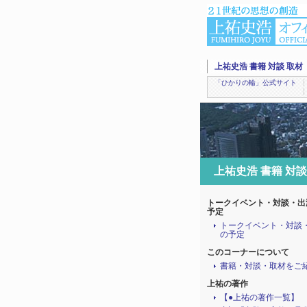
上祐史浩 書籍 対談 取材
「ひかりの輪」公式サイト
上祐史浩 書籍 対談
トークイベント・対談・出
予定
トークイベント・対談
の予定
このコーナーについて
書籍・対談・取材をご
上祐の著作
【●上祐の著作一覧】