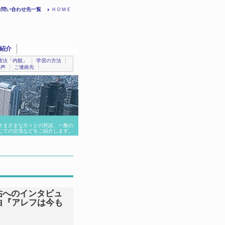
お問い合わせ先一覧
ＨＯＭＥ
紹介
省法「内観」
学習の方法
の声
ご連絡先
さまざまな方々との対談、一般の
じての交流などをご紹介します。
上祐へのインタビュ
白『アレフは今も