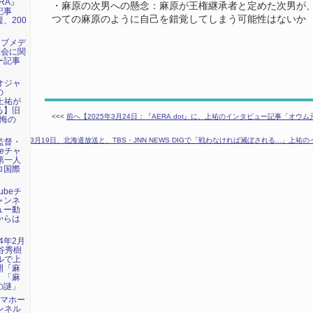
RA』
・麻原の次男への懸念：麻原が王権継承者と定めた次男が
記事
つての麻原のように自己を錯覚してしまう可能性はないか
、200
ェブメデ
教会に関
ー記事
デオジャ
の
に上祐が
る】旧
<<<
前へ【2025年3月24日：『AERA.dot』に、上祐のインタビュー記事「オ
懺悔の
【2025年3月19日、北海道放送と、TBS・JNN NEWS DIGで「戦わなければ滅ぼされる...」上
画監督・
beチャ
第一人
ロ国際
ubeチ
ャンネ
ュー動
からは
24年2月
谷秀樹
ネルで上
開「麻
」「麻
の謎」
トマホー
ャンネル