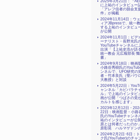
2025年3月21日：『AE
に上祐のインタビュー
「アレフ信者の脱会支援
件」が掲載
2024年11月14日：ウ
ィアJBpressで、統一
する上祐のインタビュ
が公開
2024年11月1日：ビ
ーナリスト・長野光氏
YouTubeチャンネル
出演「【上祐史浩が語
統一教会 元広報部長 
書」
次へ
2024年9月18日：映
小路谷秀樹氏のYouTu
ンネルで、UFO研究の
者・竹本良氏（聖パウ
大教授）と対談
2024年5月22日：YouT
ャンネル「カピバラチ
ル」で上祐のインタビ
画が公開「つばさの党
カルトを感じます」
2023年12月12日・20
22日：映画監督・小路
氏のYouTubeチャン
祐のインタビューが公
原とは何者だったのか
原彰晃 ハルマゲドン
2024年2月2日･6日：
ク氏(YouTuber)のチ