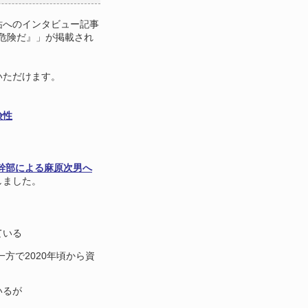
祐へのインタビュー記事
危険だ』」が掲載され
いただけます。
険性
幹部による麻原次男へ
しました。
ている
一方で
2020
年頃から資
いるが