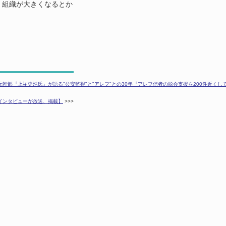
、組織が大きくなるとか
ウム元幹部『上祐史浩氏』が語る"公安監視"と"アレフ"との30年『アレフ信者の脱会支援を200件近く
祐のインタビューが放送、掲載】
>>>