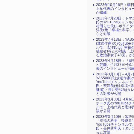
2023年10月16日：朝
上祐代表のインタビュ
が掲載
2023年7月23日：ト
氏のYouTubeチャン
村田らむ氏(ルポライタ
洋氏(元「幸福の科学」
らと対談
2023年7月13日：YAS5
(放送作家)のYouTub
ルで、宏洋氏(元｢幸福
後継者)等との対談「上
る政治家女子48党」が
2023年4月18日：『
ヒ芸能』(4月27日号)
表のインタビューが掲
2023年3月13日～4月
YAS5000氏(放送作家)
YouTubeチャンネルで
氏・宏洋氏(元｢幸福の
継者)・長井秀和氏(タレ
との対談が公開
2023年3月30日･4月
ホーク氏のYouTube
ルで、上祐代表と宏洋
談が公開
2023年3月10日：宏
「幸福の科学」後継者
YouTubeチャンネル
氏・長井秀和氏（タレ
らと対談