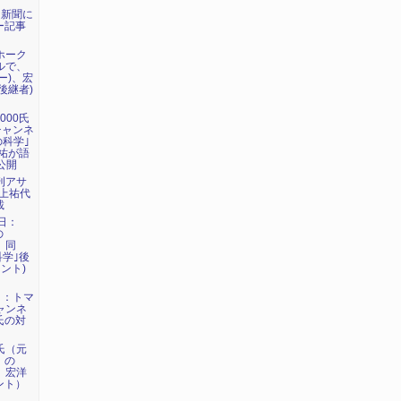
日新聞に
ー記事
マホーク
ネルで、
ー)、宏
後継者)
000氏
eチャンネ
の科学｣
祐が語
公開
週刊アサ
に上祐代
載
7日：
の
、同
科学｣後
ント)
6日：トマ
チャンネ
氏の対
洋氏（元
）の
で、宏洋
ント）