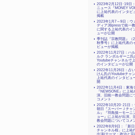
2023年2月12日･19
ニュース『MONEY VO
に上祐代表のインタビ
掲載
2023年1月7～9日：
ディアJBpressで統一
に関する上祐代表のイ
ューが公開
季刊誌『宗教問題』（2
秋季号）に上祐代表の
ビューが掲載
2022年11月27日：ハ
ルク ランボルギーニ氏
Youtubeチャンネルで
のインタビューが公開
2022年11月26日：占
けん氏のYoutubeチャ
上祐代表のインタビュ
開
2022年11月4日：東
『NEWSONE』に上祐
演、旧統一教会問題に
コメント
2022年10月20･21日
朝日『スーパーＪチャ
ル』『羽鳥慎一モーニ
ョー』に上祐が出演、
教会問題についてコメ
2022年8月9日：「新
チャンネル桜」に上祐
出演(テーマ：政治と宗