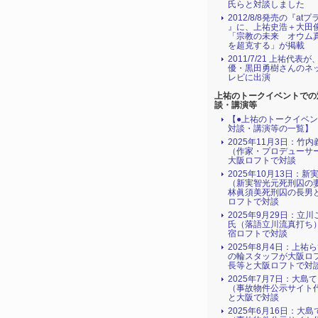
氏らと対談しました
2012/8/8発売の『atプ
』に、上祐史浩＋大田
「宗教の未来 オウム
を超克する」が掲載
2011/7/21 上祐代表
優・黒田勇樹さんのネ
レビに出演
上祐のトークイベントでの
談・講演等
【●上祐のトークイベ
対談・講演等の一覧】
2025年11月3日：竹
（作家・プロデューサ
大阪ロフトで対談
2025年10月13日：新
（新実智光元死刑囚の
林眞須美死刑囚の長男
ロフトで対談
2025年9月29日：立
氏（落語立川流真打ち
宿ロフトで対談
2025年8月4日：上祐
の輪スタッフが大阪ロ
長等と大阪ロフトで対
2025年7月7日：大島
（事故物件公示サイト
と大阪で対談
2025年6月16日：大