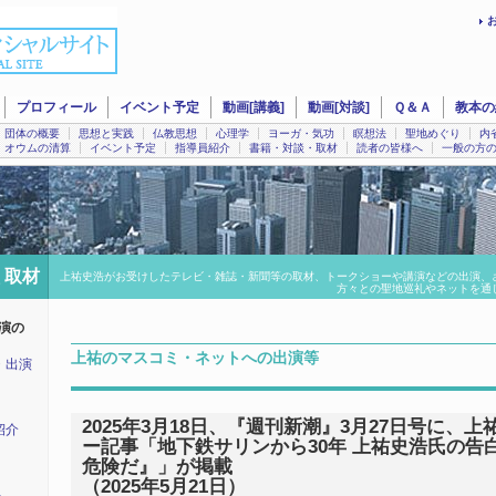
プロフィール
イベント予定
動画[講義]
動画[対談]
Ｑ＆Ａ
教本の
団体の概要
思想と実践
仏教思想
心理学
ヨーガ・気功
瞑想法
聖地めぐり
内
オウムの清算
イベント予定
指導員紹介
書籍・対談・取材
読者の皆様へ
一般の方
 取材
上祐史浩がお受けしたテレビ・雑誌・新聞等の取材、トークショーや講演などの出演、
方々との聖地巡礼やネットを通
演の
上祐のマスコミ・ネットへの出演等
・出演
2025年3月18日、『週刊新潮』3月27日号に、
紹介
ー記事「地下鉄サリンから30年 上祐史浩氏の告
危険だ』」が掲載
（2025年5月21日）