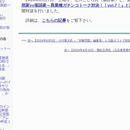
分け
田原総一
想家vs落語家～異業種ガチンコトーク対決！！vol.7！』
開対談を行いました。
ム』
裕行
詳細は、
こちらの記事
をご覧下さい。
年目の告
の出
<<<
前へ【2024年8月5日：小川寛大氏（『宗教問題』編集長）と大阪ロフトで対
ネットへ
次へ【2024年9月16日：飛松五男氏（元兵庫県
海道放送
DIGで
...」
放送、
刊新
祐へのイ
鉄サリ
氏の告白
』」が
祐のイン
元幹部
公安監
年『アレ
0件近く