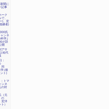
日新聞に
ー記事
マホーク
ネルで、
ー)、宏
後継者)
000氏
eチャンネ
の科学｣
祐が語
公開
週刊アサ
に上祐代
載
7日：
の
、同
科学｣後
ント)
6日：トマ
チャンネ
氏の対
洋氏（元
）の
で、宏洋
ント）