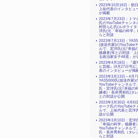
2023年10月16日：朝
上祐代表のインタビュ
が掲載
2023年7月23日：ト
氏のYouTubeチャン
村田らむ氏(ルポライタ
洋氏(元「幸福の科学」
らと対談
2023年7月13日：YAS5
(放送作家)のYouTub
ルで、宏洋氏(元｢幸福
後継者)等との対談「上
る政治家女子48党」が
2023年4月18日：『
ヒ芸能』(4月27日号)
表のインタビューが掲
2023年3月13日～4月
YAS5000氏(放送作家)
YouTubeチャンネルで
氏・宏洋氏(元｢幸福の
継者)・長井秀和氏(タレ
との対談が公開
2023年3月30日･4月
ホーク氏のYouTube
ルで、上祐代表と宏洋
談が公開
2023年3月10日：宏
「幸福の科学」後継者
YouTubeチャンネル
氏・長井秀和氏（タレ
らと対談