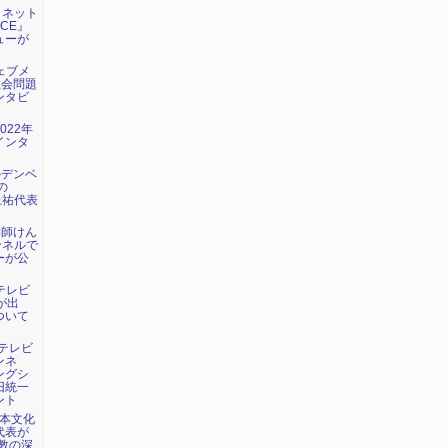
日：ネット
ICE』
ューが
ウェブメ
教会問題
ンタビ
022年
インタ
ルデンベ
の
上祐代表
い師けん
ンネルで
ーが公
海テレビ
が出
ついて
：テレビ
ンネ
ングシ
旧統一
ント
日本文化
代表が
教の深