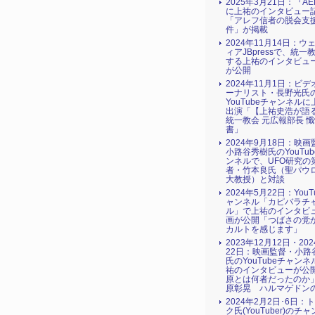
2025年3月21日：『AE
に上祐のインタビュー
「アレフ信者の脱会支援
件」が掲載
2024年11月14日：ウ
ィアJBpressで、統一
する上祐のインタビュ
が公開
2024年11月1日：ビ
ーナリスト・長野光氏
YouTubeチャンネル
出演「【上祐史浩が語
統一教会 元広報部長 
書」
2024年9月18日：映
小路谷秀樹氏のYouTu
ンネルで、UFO研究の
者・竹本良氏（聖パウ
大教授）と対談
2024年5月22日：YouT
ャンネル「カピバラチ
ル」で上祐のインタビ
画が公開「つばさの党
カルトを感じます」
2023年12月12日・20
22日：映画監督・小路
氏のYouTubeチャン
祐のインタビューが公
原とは何者だったのか
原彰晃 ハルマゲドン
2024年2月2日･6日：
ク氏(YouTuber)のチ