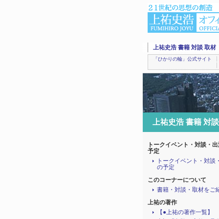
上祐史浩 書籍 対談 取材
「ひかりの輪」公式サイト
上祐史浩 書籍 対談
トークイベント・対談・出
予定
トークイベント・対談
の予定
このコーナーについて
書籍・対談・取材をご
上祐の著作
【●上祐の著作一覧】