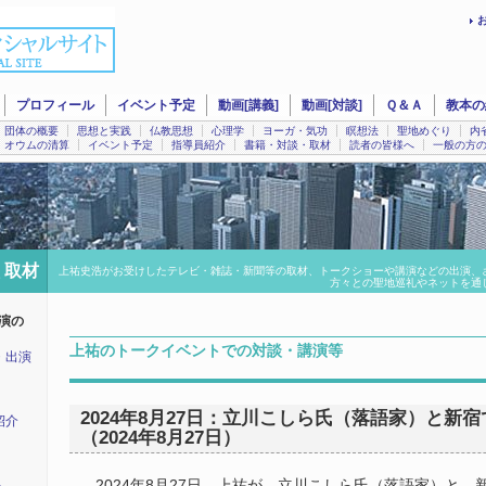
プロフィール
イベント予定
動画[講義]
動画[対談]
Ｑ＆Ａ
教本の
団体の概要
思想と実践
仏教思想
心理学
ヨーガ・気功
瞑想法
聖地めぐり
内
オウムの清算
イベント予定
指導員紹介
書籍・対談・取材
読者の皆様へ
一般の方
 取材
上祐史浩がお受けしたテレビ・雑誌・新聞等の取材、トークショーや講演などの出演、
方々との聖地巡礼やネットを通
演の
上祐のトークイベントでの対談・講演等
・出演
2024年8月27日：立川こしら氏（落語家）と新
紹介
（2024年8月27日）
2024年8月27日、上祐が、立川こしら氏（落語家）と、