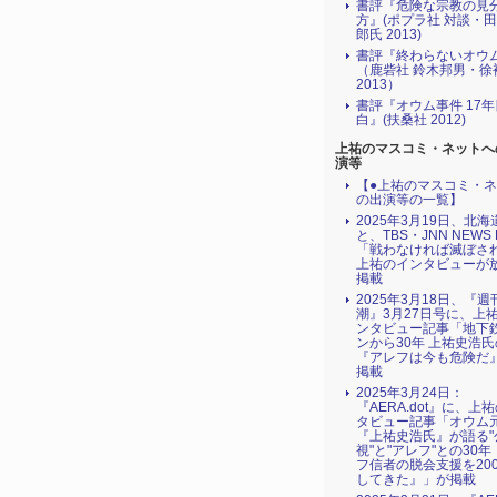
書評『危険な宗教の見
方』(ポプラ社 対談・
郎氏 2013)
書評『終わらないオウ
（鹿砦社 鈴木邦男・徐
2013）
書評『オウム事件 17
白』(扶桑社 2012)
上祐のマスコミ・ネットへ
演等
【●上祐のマスコミ・
の出演等の一覧】
2025年3月19日、北
と、TBS・JNN NEWS 
「戦わなければ滅ぼされる
上祐のインタビューが
掲載
2025年3月18日、『週
潮』3月27日号に、上
ンタビュー記事「地下
ンから30年 上祐史浩
『アレフは今も危険だ
掲載
2025年3月24日：
『AERA.dot』に、上
タビュー記事「オウム
『上祐史浩氏』が語る"
視"と"アレフ"との30
フ信者の脱会支援を20
してきた』」が掲載