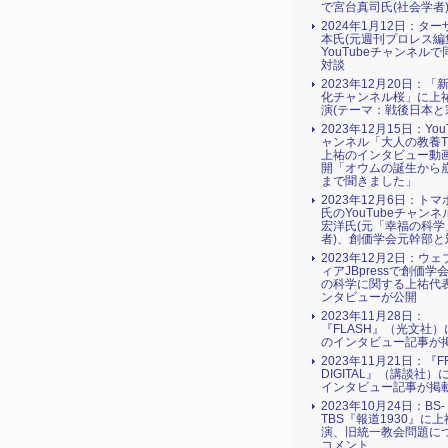
で宮台真司氏(社会学者
2024年1月12日：タ
本氏(元週刊プロレス編
YouTubeチャンネル
対談
2023年12月20日：「
化チャンネル桜」に上
演(テーマ：戦後日本と
2023年12月15日：You
ャンネル「大人の教養T
上祐のインタビュー動
開「オウムの誕生から
まで聞きました」
2023年12月6日：ト
氏のYouTubeチャン
宏洋氏(元「幸福の科学
者)、創価学会元幹部と
2023年12月2日：ウ
ィアJBpressで創価学
の科学に関する上祐代
ンタビューが公開
2023年11月28日：
『FLASH』（光文社
のインタビュー記事が
2023年11月21日：『FR
DIGITAL』（講談社）
インタビュー記事が掲
2023年10月24日：BS-
TBS『報道1930』に
演、旧統一教会問題に
コメント