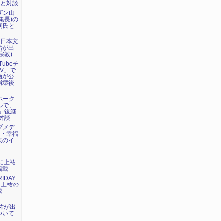
)と対談
ーザン山
集長)の
で同氏と
新日本文
祐が出
宗教)
Tubeチ
V」で
画が公
崩壊後
マホーク
ネルで、
」後継
対談
ェブメデ
会・幸福
表のイ
）に上祐
掲載
IDAY
に上祐の
載
上祐が出
ついて