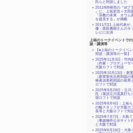
氏らと対談しました
2012/8/8発売の『atプ
』に、上祐史浩＋大田
「宗教の未来 オウム
を超克する」が掲載
2011/7/21 上祐代表
優・黒田勇樹さんのネ
レビに出演
上祐のトークイベントでの
談・講演等
【●上祐のトークイベ
対談・講演等の一覧】
2025年11月3日：竹
（作家・プロデューサ
大阪ロフトで対談
2025年10月13日：新
（新実智光元死刑囚の
林眞須美死刑囚の長男
ロフトで対談
2025年9月29日：立
氏（落語立川流真打ち
宿ロフトで対談
2025年8月4日：上祐
の輪スタッフが大阪ロ
長等と大阪ロフトで対
2025年7月7日：大島
（事故物件公示サイト
と大阪で対談
2025年6月16日：大