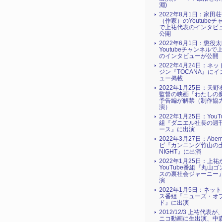
淵)
2022年8月1日：家田
（作家）のYoutubeチ
で上祐代表のインタビ
公開
2022年6月1日：懲役
Youtubeチャンネルで
のインタビューが公開
2022年4月24日：ネ
ジン『TOCANA』にイ
ュー掲載
2022年1月25日：天
監督の映画『わたしの
予告編が解禁（制作協
演）
2022年1月25日：YouT
組『ダニエル社長の週
ース』に出演
2022年3月27日：Abe
ビ『カンニング竹山の土
NIGHT』に出演
2022年1月25日：上祐
YouTube番組『丸山
スの裏社会ジャーニー
演
2022年1月5日：ネッ
ス番組『ニューズ・オ
ド』に出演
2012/12/3 上祐代表
ニコ動画に生出演、中