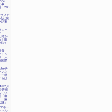
RA』
記事
、200
ェブメデ
教会に関
ー記事
デオジャ
の
に上祐が
る】旧
懺悔の
画監督・
beチャ
第一人
ロ国際
ubeチ
ャンネ
ュー動
からは
24年2月
谷秀樹
ネルで上
開「麻
」「麻
の謎」
トマホー
ャンネル