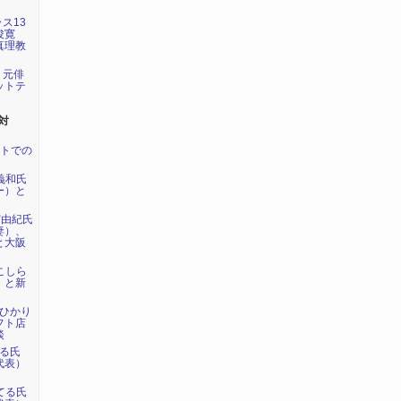
ラス13
俊寛
真理教
が、元俳
ットテ
対
ントでの
内義和氏
ー）と
実由紀氏
妻）、
と大阪
川こしら
）と新
らひかり
フト店
談
てる氏
代表）
島てる氏