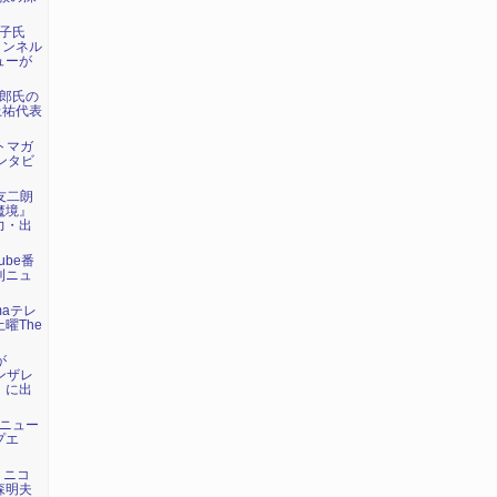
荘子氏
ャンネル
ューが
太郎氏の
上祐代表
ットマガ
ンタビ
野友二朗
魔境』
力・出
ube番
刊ニュ
maテレ
曜The
が
ゴンザレ
』に出
トニュー
プエ
が、ニコ
森明夫