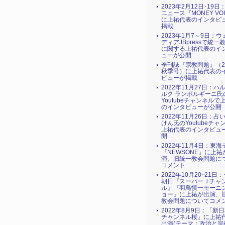
2023年2月12日･19
ニュース『MONEY VO
に上祐代表のインタビ
掲載
2023年1月7～9日：
ディアJBpressで統一
に関する上祐代表のイ
ューが公開
季刊誌『宗教問題』（2
秋季号）に上祐代表の
ビューが掲載
2022年11月27日：ハ
ルク ランボルギーニ氏
Youtubeチャンネルで
のインタビューが公開
2022年11月26日：占
けん氏のYoutubeチャ
上祐代表のインタビュ
開
2022年11月4日：東
『NEWSONE』に上祐
演、旧統一教会問題に
コメント
2022年10月20･21日
朝日『スーパーＪチャ
ル』『羽鳥慎一モーニ
ョー』に上祐が出演、
教会問題についてコメ
2022年8月9日：「新
チャンネル桜」に上祐
出演(テーマ：政治と宗