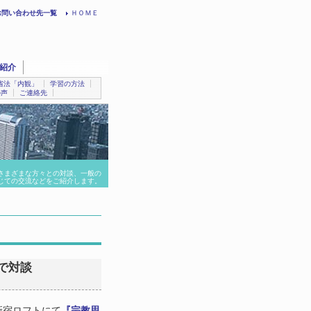
お問い合わせ先一覧
ＨＯＭＥ
紹介
省法「内観」
学習の方法
の声
ご連絡先
さまざまな方々との対談、一般の
じての交流などをご紹介します。
宿で対談
新宿ロフトにて
『宗教思