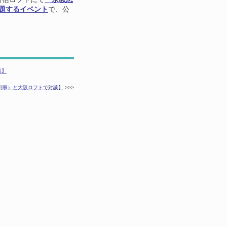
と題するイベント
で、公
談】
警刑事）と大阪ロフトで対談】
>>>