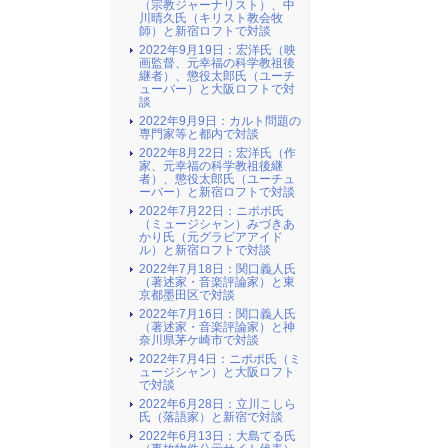
（宗教ジャーナリスト）、中
川晴久氏（キリスト教会牧
師）と新宿ロフトで対談
2022年9月19日：宏洋氏（映
画監督、元幸福の科学教祖後
継者）、懲役太郎氏（ユーチ
ューバー）と大阪ロフトで対
談
2022年9月9日：カルト問題の
専門家等と都内で対談
2022年8月22日：宏洋氏（作
家、元幸福の科学教祖後継
者）、懲役太郎氏（ユーチュ
ーバー）と新宿ロフトで対談
2022年7月22日：ニポポ氏
（ミュージシャン）みづきあ
かり氏（元グラビアアイド
ル）と新宿ロフトで対談
2022年7月18日：関口義人氏
（著述家・音楽評論家）と東
京都墨田区で対談
2022年7月16日：関口義人氏
（著述家・音楽評論家）と神
奈川県茅ケ崎市で対談
2022年7月4日：ニポポ氏（ミ
ュージシャン）と大阪ロフト
で対談
2022年6月28日：立川こしら
氏（落語家）と新宿で対談
2022年6月13日：大島てる氏