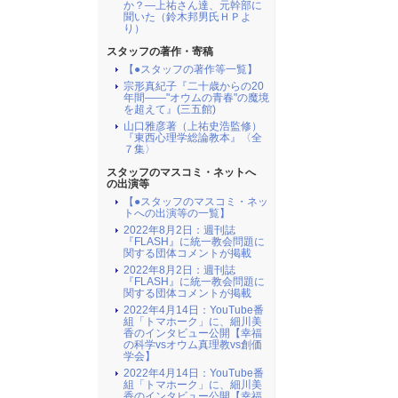
か？―上祐さん達、元幹部に
聞いた（鈴木邦男氏ＨＰよ
り）
スタッフの著作・寄稿
【●スタッフの著作等一覧】
宗形真紀子『二十歳からの20
年間――"オウムの青春"の魔境
を超えて』(三五館)
山口雅彦著（上祐史浩監修）
『東西心理学総論教本』〈全
７集〉
スタッフのマスコミ・ネットへ
の出演等
【●スタッフのマスコミ・ネッ
トへの出演等の一覧】
2022年8月2日：週刊誌
『FLASH』に統一教会問題に
関する団体コメントが掲載
2022年8月2日：週刊誌
『FLASH』に統一教会問題に
関する団体コメントが掲載
2022年4月14日：YouTube番
組「トマホーク」に、細川美
香のインタビュー公開【幸福
の科学vsオウム真理教vs創価
学会】
2022年4月14日：YouTube番
組「トマホーク」に、細川美
香のインタビュー公開【幸福