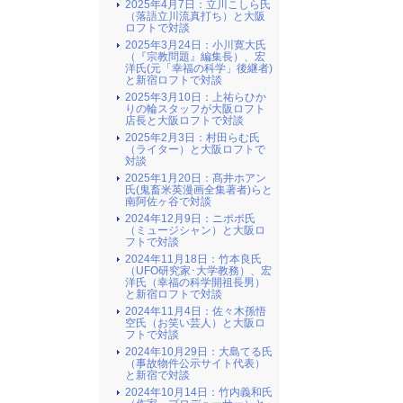
2025年4月7日：立川こしら氏
（落語立川流真打ち）と大阪
ロフトで対談
2025年3月24日：小川寛大氏
（『宗教問題』編集長）、宏
洋氏(元「幸福の科学」後継者)
と新宿ロフトで対談
2025年3月10日：上祐らひか
りの輪スタッフが大阪ロフト
店長と大阪ロフトで対談
2025年2月3日：村田らむ氏
（ライター）と大阪ロフトで
対談
2025年1月20日：髙井ホアン
氏(鬼畜米英漫画全集著者)らと
南阿佐ヶ谷で対談
2024年12月9日：ニポポ氏
（ミュージシャン）と大阪ロ
フトで対談
2024年11月18日：竹本良氏
（UFO研究家･大学教務）、宏
洋氏（幸福の科学開祖長男）
と新宿ロフトで対談
2024年11月4日：佐々木孫悟
空氏（お笑い芸人）と大阪ロ
フトで対談
2024年10月29日：大島てる氏
（事故物件公示サイト代表）
と新宿で対談
2024年10月14日：竹内義和氏