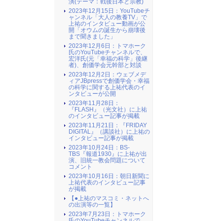
演(テーマ：戦後日本と宗教)
2023年12月15日：YouTubeチ
ャンネル「大人の教養TV」で
上祐のインタビュー動画が公
開「オウムの誕生から崩壊後
まで聞きました」
2023年12月6日：トマホーク
氏のYouTubeチャンネルで、
宏洋氏(元「幸福の科学」後継
者)、創価学会元幹部と対談
2023年12月2日：ウェブメデ
ィアJBpressで創価学会・幸福
の科学に関する上祐代表のイ
ンタビューが公開
2023年11月28日：
『FLASH』（光文社）に上祐
のインタビュー記事が掲載
2023年11月21日：『FRIDAY
DIGITAL』（講談社）に上祐の
インタビュー記事が掲載
2023年10月24日：BS-
TBS『報道1930』に上祐が出
演、旧統一教会問題について
コメント
2023年10月16日：朝日新聞に
上祐代表のインタビュー記事
が掲載
【●上祐のマスコミ・ネットへ
の出演等の一覧】
2023年7月23日：トマホーク
氏のYouTubeチャンネルで、