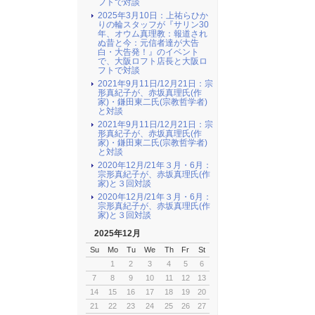
フトで対談
2025年3月10日：上祐らひか
りの輪スタッフが『サリン30
年、オウム真理教：報道され
ぬ昔と今：元信者達が大告
白・大告発！』のイベント
で、大阪ロフト店長と大阪ロ
フトで対談
2021年9月11日/12月21日：宗
形真紀子が、赤坂真理氏(作
家)・鎌田東二氏(宗教哲学者)
と対談
2021年9月11日/12月21日：宗
形真紀子が、赤坂真理氏(作
家)・鎌田東二氏(宗教哲学者)
と対談
2020年12月/21年３月・6月：
宗形真紀子が、赤坂真理氏(作
家)と３回対談
2020年12月/21年３月・6月：
宗形真紀子が、赤坂真理氏(作
家)と３回対談
2025年12月
Su
Mo
Tu
We
Th
Fr
St
1
2
3
4
5
6
7
8
9
10
11
12
13
14
15
16
17
18
19
20
21
22
23
24
25
26
27