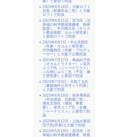
家）と新宿で対談
2023年9月18日：大阪ロフト
店長（創価学会二世）と大阪
ロフトで対談
2023年8月21日：宏洋氏（元
幸福の科学教祖後継者、映画
監督）、中川晴久氏（キリス
ト教会牧師、カルト研究者）
と新宿ロフトで対談
2023年8月7日：中山市朗氏
（作家・オカルト研究者）、
竹内義和氏（作家・プロデュ
ーサー）と大阪で公開対談
2023年7月17日：角由紀子氏
（オカルトライター）＋深月
ユリア氏（ジャーナリスト）
＋白神じゅりこ氏（予言・滅
亡研究家）と新宿で対談
2023年7月3日：大島てる氏
（事故物件公示サイト代表）
と大阪で対談
2023年6月19日：長井秀和氏
（市会議員、元創価二世）、
酒生文弥氏（僧侶、事業
家）、深月ユリア氏（女優、
ジャーナリスト）と新宿で対
談
2023年6月12日：上祐が家田
荘子氏(作家)と大阪で対談
2023年5月19日：宏洋氏（元
幸福の科学教祖後継者、映画