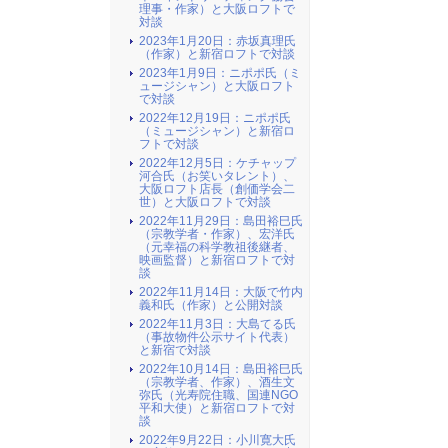
理事・作家）と大阪ロフトで
対談
2023年1月20日：赤坂真理氏
（作家）と新宿ロフトで対談
2023年1月9日：ニポポ氏（ミ
ュージシャン）と大阪ロフト
で対談
2022年12月19日：ニポポ氏
（ミュージシャン）と新宿ロ
フトで対談
2022年12月5日：ケチャップ
河合氏（お笑いタレント）、
大阪ロフト店長（創価学会二
世）と大阪ロフトで対談
2022年11月29日：島田裕巳氏
（宗教学者・作家）、宏洋氏
（元幸福の科学教祖後継者、
映画監督）と新宿ロフトで対
談
2022年11月14日：大阪で竹内
義和氏（作家）と公開対談
2022年11月3日：大島てる氏
（事故物件公示サイト代表）
と新宿で対談
2022年10月14日：島田裕巳氏
（宗教学者、作家）、酒生文
弥氏（光寿院住職、国連NGO
平和大使）と新宿ロフトで対
談
2022年9月22日：小川寛大氏