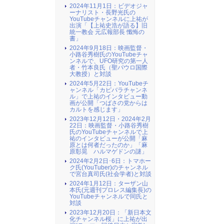
2024年11月1日：ビデオジャ
ーナリスト・長野光氏の
YouTubeチャンネルに上祐が
出演「【上祐史浩が語る】旧
統一教会 元広報部長 懺悔の
書」
2024年9月18日：映画監督・
小路谷秀樹氏のYouTubeチャ
ンネルで、UFO研究の第一人
者・竹本良氏（聖パウロ国際
大教授）と対談
2024年5月22日：YouTubeチ
ャンネル「カピバラチャンネ
ル」で上祐のインタビュー動
画が公開「つばさの党からは
カルトを感じます」
2023年12月12日・2024年2月
22日：映画監督・小路谷秀樹
氏のYouTubeチャンネルで上
祐のインタビューが公開「麻
原とは何者だったのか」「麻
原彰晃 ハルマゲドンの謎」
2024年2月2日･6日：トマホー
ク氏(YouTuber)のチャンネル
で宮台真司氏(社会学者)と対談
2024年1月12日：ターザン山
本氏(元週刊プロレス編集長)の
YouTubeチャンネルで同氏と
対談
2023年12月20日：「新日本文
化チャンネル桜」に上祐が出