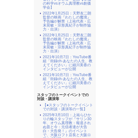
の科学vsオウム真理教vs創価
学会】
2022年1月25日：天野友二朗
監督の映画『わたしの魔境』
予告編が解禁（上祐代表・広
末晃敏・宗形真紀子が制作協
力・出演）
2022年1月25日：天野友二朗
監督の映画『わたしの魔境』
予告編が解禁（上祐代表・広
末晃敏・宗形真紀子が制作協
力・出演）
2021年10月7日：YouTube番
組「街録ch-あなたの人生、教
えてください」に細川美香の
インタビューが公開
2021年10月7日：YouTube番
組「街録ch-あなたの人生、教
えてください」に細川美香の
インタビューが公開
スタッフのトークイベントでの
対談・講演等
【●スタッフのトークイベント
での対談・講演等の一覧】
2025年3月10日：上祐らひか
りの輪スタッフが『サリン30
年、オウム真理教：報道され
ぬ昔と今：元信者達が大告
白・大告発！』のイベント
で、大阪ロフト店長と大阪ロ