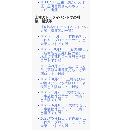
2011/7/21 上祐代表が、元俳
優・黒田勇樹さんのネットテ
レビに出演
上祐のトークイベントでの対
談・講演等
【●上祐のトークイベントでの
対談・講演等の一覧】
2025年11月3日：竹内義和氏
（作家・プロデューサー）と
大阪ロフトで対談
2025年10月13日：新実由紀氏
（新実智光元死刑囚の妻）、
林眞須美死刑囚の長男と大阪
ロフトで対談
2025年9月29日：立川こしら
氏（落語立川流真打ち）と新
宿ロフトで対談
2025年8月4日：上祐らひかり
の輪スタッフが大阪ロフト店
長等と大阪ロフトで対談
2025年7月7日：大島てる氏
（事故物件公示サイト代表）
と大阪で対談
2025年6月16日：大島てる氏
（事故物件公示サイト代表）
と新宿で対談
2025年5月12日：竹内義和氏
（作家・プロデューサー）と
大阪ロフトで対談