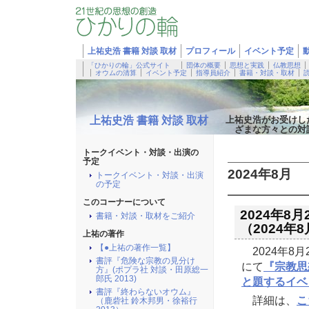
上祐史浩 書籍 対談 取材
プロフィール
イベント予定
「ひかりの輪」公式サイト
団体の概要
思想と実践
仏教思想
オウムの清算
イベント予定
指導員紹介
書籍・対談・取材
上祐史浩 書籍 対談 取材
上祐史浩がお受けし
ざまな方々との対
トークイベント・対談・出演の
予定
2024年8月
トークイベント・対談・出演
の予定
このコーナーについて
2024年
書籍・対談・取材をご紹介
（2024年
上祐の著作
【●上祐の著作一覧】
2024年8
書評『危険な宗教の見分け
にて
『宗教思
方』(ポプラ社 対談・田原総一
郎氏 2013)
と題するイベ
書評『終わらないオウム』
詳細は、
こ
（鹿砦社 鈴木邦男・徐裕行