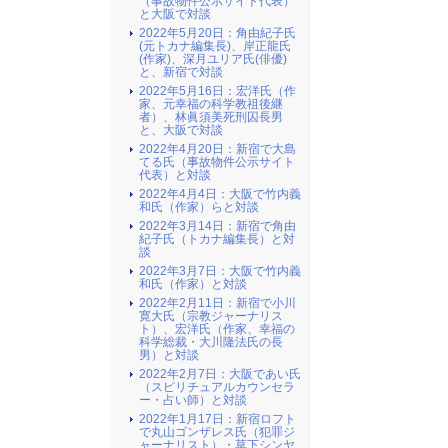
（事故物件公示サイト代表）
と大阪で対談
2022年5月20日：角由紀子氏
(元トカナ編集長)、岸正龍氏
(作家)、深月ユリア氏(俳優)
と、新宿で対談
2022年5月16日：宏洋氏（作
家、元幸福の科学教祖後継
者）、林眞須美死刑囚長男
と、大阪で対談
2022年4月20日：新宿で大島
てる氏（事故物件公示サイト
代表）と対談
2022年4月4日：大阪で竹内義
和氏（作家）らと対談
2022年3月14日：新宿で角由
紀子氏（トカナ編集長）と対
談
2022年3月7日：大阪で竹内義
和氏（作家）と対談
2022年2月11日：新宿で小川
寛大氏（宗教ジャーナリス
ト）、宏洋氏（作家、幸福の
科学総裁・大川隆法氏の長
男）と対談
2022年2月7日：大阪であい氏
（スピリチュアルカウンセラ
ー・占い師）と対談
2022年1月17日：新宿ロフト
で丸山ゴンザレス氏（犯罪ジ
ャーナリスト）・草下シンヤ