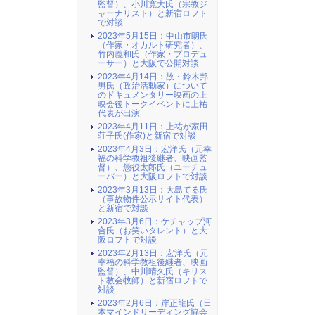
監督）、小川寛大氏（宗教ジ
ャーナリスト）と新宿ロフト
で対談
2023年5月15日：中山市朗氏
（作家・オカルト研究者）、
竹内義和氏（作家・プロデュ
ーサー）と大阪で公開対談
2023年4月14日：故・鈴木邦
男氏（政治活動家）について
のドキュメンタリー映画の上
映会後トークイベントに上祐
代表が出演
2023年4月11日：上祐が家田
荘子氏(作家)と新宿で対談
2023年4月3日：宏洋氏（元幸
福の科学教祖後継者、映画監
督）、懲役太郎氏（ユーチュ
ーバー）と大阪ロフトで対談
2023年3月13日：大島てる氏
（事故物件公示サイト代表）
と新宿で対談
2023年3月6日：ケチャップ河
合氏（お笑いタレント）と大
阪ロフトで対談
2023年2月13日：宏洋氏（元
幸福の科学教祖後継者、映画
監督）、中川晴久氏（キリス
ト教会牧師）と新宿ロフトで
対談
2023年2月6日：岸正龍氏（日
本マインドリーディング協会