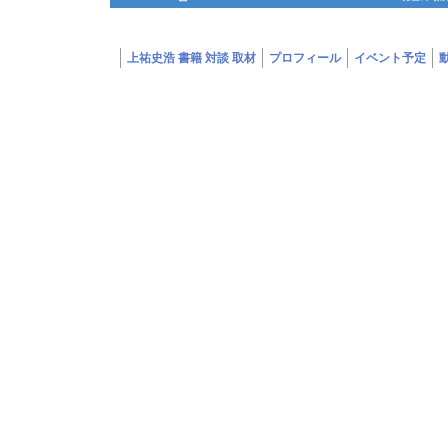
上祐史浩 書籍 対談 取材
プロフィール
イベント予定