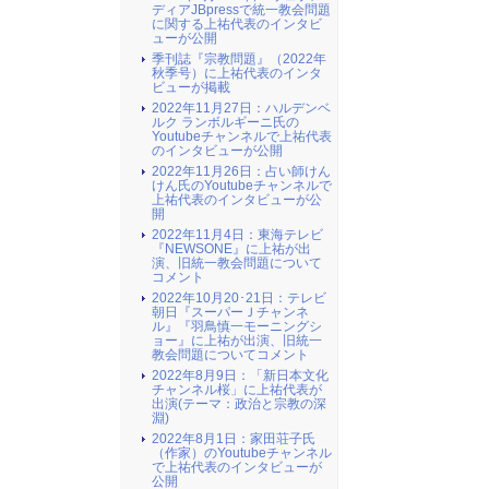
ディアJBpressで統一教会問題
に関する上祐代表のインタビ
ューが公開
季刊誌『宗教問題』（2022年
秋季号）に上祐代表のインタ
ビューが掲載
2022年11月27日：ハルデンベ
ルク ランボルギーニ氏の
Youtubeチャンネルで上祐代表
のインタビューが公開
2022年11月26日：占い師けん
けん氏のYoutubeチャンネルで
上祐代表のインタビューが公
開
2022年11月4日：東海テレビ
『NEWSONE』に上祐が出
演、旧統一教会問題について
コメント
2022年10月20･21日：テレビ
朝日『スーパーＪチャンネ
ル』『羽鳥慎一モーニングシ
ョー』に上祐が出演、旧統一
教会問題についてコメント
2022年8月9日：「新日本文化
チャンネル桜」に上祐代表が
出演(テーマ：政治と宗教の深
淵)
2022年8月1日：家田荘子氏
（作家）のYoutubeチャンネル
で上祐代表のインタビューが
公開