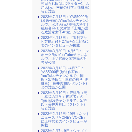
村田らむ氏(ルポライター)、宏
洋氏(元「幸福の科学」後継者)
らと対談
2023年7月13日：YAS5000氏
(放送作家)のYouTubeチャンネ
ルで、宏洋氏(元｢幸福の科学｣
後継者)等との対談「上祐が語
る政治家女子48党」が公開
2023年4月18日：『週刊アサ
ヒ芸能』(4月27日号)に上祐代
表のインタビューが掲載
2023年3月30日･4月6日：トマ
ホーク氏のYouTubeチャンネ
ルで、上祐代表と宏洋氏の対
談が公開
2023年3月13日～4月7日：
YAS5000氏(放送作家)の
YouTubeチャンネルで、同
氏・宏洋氏(元｢幸福の科学｣後
継者)・長井秀和氏(タレント)
との対談が公開
2023年3月10日：宏洋氏（元
「幸福の科学」後継者）の
YouTubeチャンネルで、宏洋
氏・長井秀和氏（タレント）
らと対談
2023年2月12日･19日：ネット
ニュース『MONEY VOICE』
に上祐代表のインタビューが
掲載
2023年1月7～9日：ウェブメ