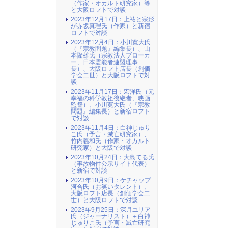
（作家・オカルト研究家）等
と大阪ロフトで対談
2023年12月17日：上祐と宗形
が赤坂真理氏（作家）と新宿
ロフトで対談
2023年12月4日：小川寛大氏
（『宗教問題』編集長）、山
本隆雄氏（宗教法人ブローカ
ー、日本霊能者連盟理事
長）、大阪ロフト店長（創価
学会二世）と大阪ロフトで対
談
2023年11月17日：宏洋氏（元
幸福の科学教祖後継者、映画
監督）、小川寛大氏（『宗教
問題』編集長）と新宿ロフト
で対談
2023年11月4日：白神じゅり
こ氏（予言・滅亡研究家）、
竹内義和氏（作家・オカルト
研究家）と大阪で対談
2023年10月24日：大島てる氏
（事故物件公示サイト代表）
と新宿で対談
2023年10月9日：ケチャップ
河合氏（お笑いタレント）、
大阪ロフト店長（創価学会二
世）と大阪ロフトで対談
2023年9月25日：深月ユリア
氏（ジャーナリスト）＋白神
じゅりこ氏（予言・滅亡研究