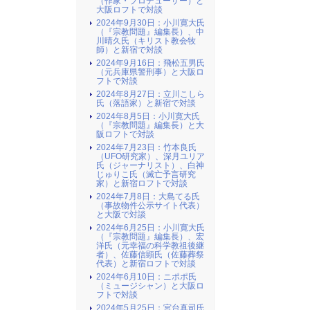
（作家・プロデューサー）と
大阪ロフトで対談
2024年9月30日：小川寛大氏
（『宗教問題』編集長）、中
川晴久氏（キリスト教会牧
師）と新宿で対談
2024年9月16日：飛松五男氏
（元兵庫県警刑事）と大阪ロ
フトで対談
2024年8月27日：立川こしら
氏（落語家）と新宿で対談
2024年8月5日：小川寛大氏
（『宗教問題』編集長）と大
阪ロフトで対談
2024年7月23日：竹本良氏
（UFO研究家）、深月ユリア
氏（ジャーナリスト）、白神
じゅりこ氏（滅亡予言研究
家）と新宿ロフトで対談
2024年7月8日：大島てる氏
（事故物件公示サイト代表）
と大阪で対談
2024年6月25日：小川寛大氏
（『宗教問題』編集長）、宏
洋氏（元幸福の科学教祖後継
者）、佐藤信顕氏（佐藤葬祭
代表）と新宿ロフトで対談
2024年6月10日：ニポポ氏
（ミュージシャン）と大阪ロ
フトで対談
2024年5月25日：宮台真司氏