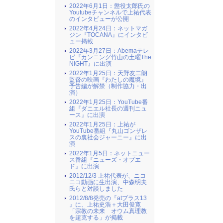
2022年6月1日：懲役太郎氏の
Youtubeチャンネルで上祐代表
のインタビューが公開
2022年4月24日：ネットマガ
ジン『TOCANA』にインタビ
ュー掲載
2022年3月27日：Abemaテレ
ビ『カンニング竹山の土曜The
NIGHT』に出演
2022年1月25日：天野友二朗
監督の映画『わたしの魔境』
予告編が解禁（制作協力・出
演）
2022年1月25日：YouTube番
組『ダニエル社長の週刊ニュ
ース』に出演
2022年1月25日：上祐が
YouTube番組『丸山ゴンザレ
スの裏社会ジャーニー』に出
演
2022年1月5日：ネットニュー
ス番組『ニューズ・オプエ
ド』に出演
2012/12/3 上祐代表が、ニコ
ニコ動画に生出演、中森明夫
氏らと対談しました
2012/8/8発売の『atプラス13
』に、上祐史浩＋大田俊寛
「宗教の未来 オウム真理教
を超克する」が掲載