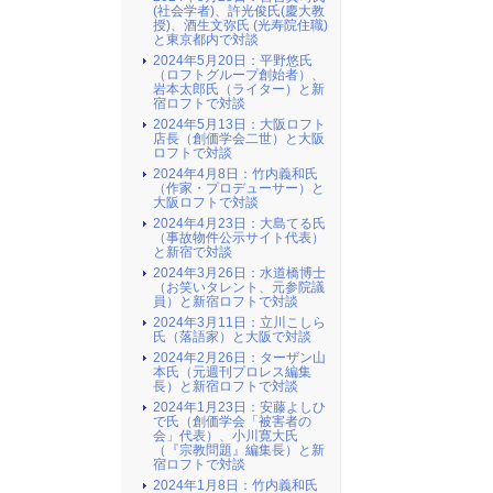
(社会学者)、許光俊氏(慶大教
授)、酒生文弥氏 (光寿院住職)
と東京都内で対談
2024年5月20日：平野悠氏
（ロフトグループ創始者）、
岩本太郎氏（ライター）と新
宿ロフトで対談
2024年5月13日：大阪ロフト
店長（創価学会二世）と大阪
ロフトで対談
2024年4月8日：竹内義和氏
（作家・プロデューサー）と
大阪ロフトで対談
2024年4月23日：大島てる氏
（事故物件公示サイト代表）
と新宿で対談
2024年3月26日：水道橋博士
（お笑いタレント、元参院議
員）と新宿ロフトで対談
2024年3月11日：立川こしら
氏（落語家）と大阪で対談
2024年2月26日：ターザン山
本氏（元週刊プロレス編集
長）と新宿ロフトで対談
2024年1月23日：安藤よしひ
で氏（創価学会「被害者の
会」代表）、小川寛大氏
（『宗教問題』編集長）と新
宿ロフトで対談
2024年1月8日：竹内義和氏