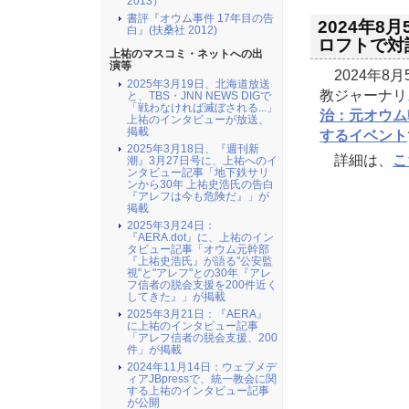
2013）
書評『オウム事件 17年目の告
2024年
白』(扶桑社 2012)
ロフトで対談
上祐のマスコミ・ネットへの出
演等
2024年8
2025年3月19日、北海道放送
教ジャーナリ
と、TBS・JNN NEWS DIGで
「戦わなければ滅ぼされる...」
治：元オウム
上祐のインタビューが放送、
掲載
するイベント
2025年3月18日、『週刊新
詳細は、
こ
潮』3月27日号に、上祐へのイ
ンタビュー記事「地下鉄サリ
ンから30年 上祐史浩氏の告白
『アレフは今も危険だ』」が
掲載
2025年3月24日：
『AERA.dot』に、上祐のイン
タビュー記事「オウム元幹部
『上祐史浩氏』が語る"公安監
視"と"アレフ"との30年『アレ
フ信者の脱会支援を200件近く
してきた』」が掲載
2025年3月21日：『AERA』
に上祐のインタビュー記事
「アレフ信者の脱会支援、200
件」が掲載
2024年11月14日：ウェブメデ
ィアJBpressで、統一教会に関
する上祐のインタビュー記事
が公開