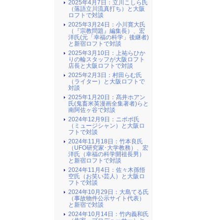
2025年4月7日：立川こしら氏
（落語立川流真打ち）と大阪
ロフトで対談
2025年3月24日：小川寛大氏
（『宗教問題』編集長）、宏
洋氏(元「幸福の科学」後継者)
と新宿ロフトで対談
2025年3月10日：上祐らひか
りの輪スタッフが大阪ロフト
店長と大阪ロフトで対談
2025年2月3日：村田らむ氏
（ライター）と大阪ロフトで
対談
2025年1月20日：髙井ホアン
氏(鬼畜米英漫画全集著者)らと
南阿佐ヶ谷で対談
2024年12月9日：ニポポ氏
（ミュージシャン）と大阪ロ
フトで対談
2024年11月18日：竹本良氏
（UFO研究家･大学教務）、宏
洋氏（幸福の科学開祖長男）
と新宿ロフトで対談
2024年11月4日：佐々木孫悟
空氏（お笑い芸人）と大阪ロ
フトで対談
2024年10月29日：大島てる氏
（事故物件公示サイト代表）
と新宿で対談
2024年10月14日：竹内義和氏