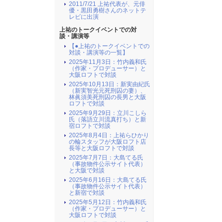
2011/7/21 上祐代表が、元俳
優・黒田勇樹さんのネットテ
レビに出演
上祐のトークイベントでの対
談・講演等
【●上祐のトークイベントでの
対談・講演等の一覧】
2025年11月3日：竹内義和氏
（作家・プロデューサー）と
大阪ロフトで対談
2025年10月13日：新実由紀氏
（新実智光元死刑囚の妻）、
林眞須美死刑囚の長男と大阪
ロフトで対談
2025年9月29日：立川こしら
氏（落語立川流真打ち）と新
宿ロフトで対談
2025年8月4日：上祐らひかり
の輪スタッフが大阪ロフト店
長等と大阪ロフトで対談
2025年7月7日：大島てる氏
（事故物件公示サイト代表）
と大阪で対談
2025年6月16日：大島てる氏
（事故物件公示サイト代表）
と新宿で対談
2025年5月12日：竹内義和氏
（作家・プロデューサー）と
大阪ロフトで対談