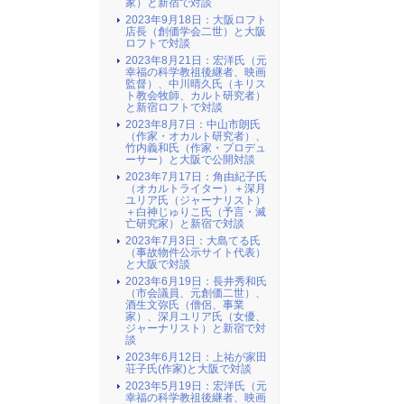
家）と新宿で対談
2023年9月18日：大阪ロフト
店長（創価学会二世）と大阪
ロフトで対談
2023年8月21日：宏洋氏（元
幸福の科学教祖後継者、映画
監督）、中川晴久氏（キリス
ト教会牧師、カルト研究者）
と新宿ロフトで対談
2023年8月7日：中山市朗氏
（作家・オカルト研究者）、
竹内義和氏（作家・プロデュ
ーサー）と大阪で公開対談
2023年7月17日：角由紀子氏
（オカルトライター）＋深月
ユリア氏（ジャーナリスト）
＋白神じゅりこ氏（予言・滅
亡研究家）と新宿で対談
2023年7月3日：大島てる氏
（事故物件公示サイト代表）
と大阪で対談
2023年6月19日：長井秀和氏
（市会議員、元創価二世）、
酒生文弥氏（僧侶、事業
家）、深月ユリア氏（女優、
ジャーナリスト）と新宿で対
談
2023年6月12日：上祐が家田
荘子氏(作家)と大阪で対談
2023年5月19日：宏洋氏（元
幸福の科学教祖後継者、映画