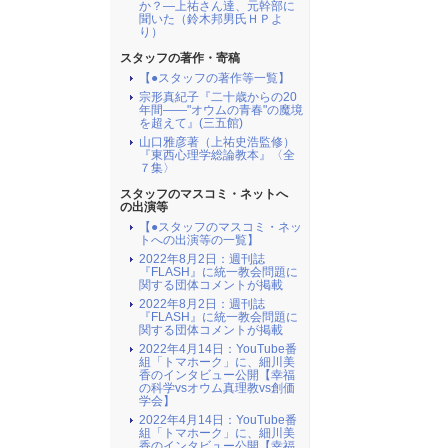
か？―上祐さん達、元幹部に
聞いた（鈴木邦男氏ＨＰよ
り）
スタッフの著作・寄稿
【●スタッフの著作等一覧】
宗形真紀子『二十歳からの20
年間――"オウムの青春"の魔境
を超えて』(三五館)
山口雅彦著（上祐史浩監修）
『東西心理学総論教本』〈全
７集〉
スタッフのマスコミ・ネットへ
の出演等
【●スタッフのマスコミ・ネッ
トへの出演等の一覧】
2022年8月2日：週刊誌
『FLASH』に統一教会問題に
関する団体コメントが掲載
2022年8月2日：週刊誌
『FLASH』に統一教会問題に
関する団体コメントが掲載
2022年4月14日：YouTube番
組「トマホーク」に、細川美
香のインタビュー公開【幸福
の科学vsオウム真理教vs創価
学会】
2022年4月14日：YouTube番
組「トマホーク」に、細川美
香のインタビュー公開【幸福