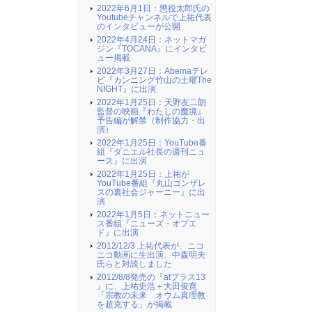
2022年6月1日：懲役太郎氏の
Youtubeチャンネルで上祐代表
のインタビューが公開
2022年4月24日：ネットマガ
ジン『TOCANA』にインタビ
ュー掲載
2022年3月27日：Abemaテレ
ビ『カンニング竹山の土曜The
NIGHT』に出演
2022年1月25日：天野友二朗
監督の映画『わたしの魔境』
予告編が解禁（制作協力・出
演）
2022年1月25日：YouTube番
組『ダニエル社長の週刊ニュ
ース』に出演
2022年1月25日：上祐が
YouTube番組『丸山ゴンザレ
スの裏社会ジャーニー』に出
演
2022年1月5日：ネットニュー
ス番組『ニューズ・オプエ
ド』に出演
2012/12/3 上祐代表が、ニコ
ニコ動画に生出演、中森明夫
氏らと対談しました
2012/8/8発売の『atプラス13
』に、上祐史浩＋大田俊寛
「宗教の未来 オウム真理教
を超克する」が掲載