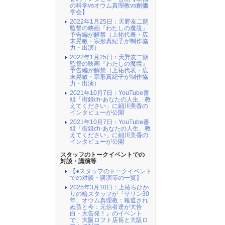
の科学vsオウム真理教vs創価
学会】
2022年1月25日：天野友二朗
監督の映画『わたしの魔境』
予告編が解禁（上祐代表・広
末晃敏・宗形真紀子が制作協
力・出演）
2022年1月25日：天野友二朗
監督の映画『わたしの魔境』
予告編が解禁（上祐代表・広
末晃敏・宗形真紀子が制作協
力・出演）
2021年10月7日：YouTube番
組「街録ch-あなたの人生、教
えてください」に細川美香の
インタビューが公開
2021年10月7日：YouTube番
組「街録ch-あなたの人生、教
えてください」に細川美香の
インタビューが公開
スタッフのトークイベントでの
対談・講演等
【●スタッフのトークイベント
での対談・講演等の一覧】
2025年3月10日：上祐らひか
りの輪スタッフが『サリン30
年、オウム真理教：報道され
ぬ昔と今：元信者達が大告
白・大告発！』のイベント
で、大阪ロフト店長と大阪ロ