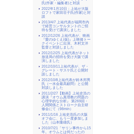
氏(作家・編集者)と対談
2022年1月10日：上祐が大阪
ロフトで家田荘子氏(作家)と対
談
2013/4/7 上祐代表が福岡市内
で経営コンサルタントのご招
待を受けて講演しました
2012/12/26 上祐代表が、映画
『愛のゆくえ(仮)』上映後トー
クイベントに出演、木村文洋
監督と対談しました
2012/12/25 上祐代表がネット
放送局の招待を受け大阪で講
演しました
2012/10/11上祐代表が、ザ・
グレート・サスケ氏と公開対
談しました
2012/10/8上祐代表が鈴木邦男
氏（一水会最高顧問）と公開
対談しました
2011/2/27【動画】上祐史浩の
講演『オウム真理教の問題の
心理学的な分析』 第269回・
人間関係とストローク自主研
修会にて（98min）
2011/1/16 上祐史浩氏の大阪
オフ会に、もう一度参加しま
した（山本隆雄氏）
2010/7/21「サリン事件から15
年。オウムとは何だったの