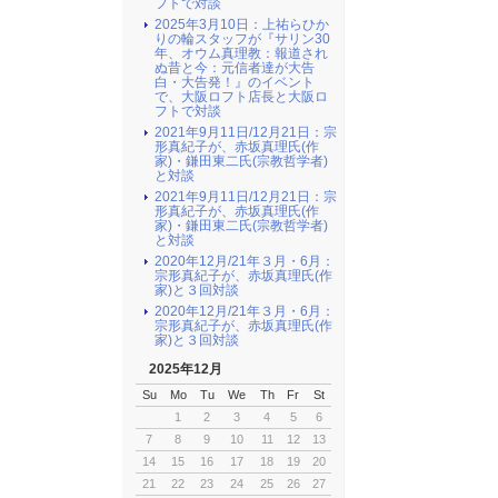
フトで対談
2025年3月10日：上祐らひか
りの輪スタッフが『サリン30
年、オウム真理教：報道され
ぬ昔と今：元信者達が大告
白・大告発！』のイベント
で、大阪ロフト店長と大阪ロ
フトで対談
2021年9月11日/12月21日：宗
形真紀子が、赤坂真理氏(作
家)・鎌田東二氏(宗教哲学者)
と対談
2021年9月11日/12月21日：宗
形真紀子が、赤坂真理氏(作
家)・鎌田東二氏(宗教哲学者)
と対談
2020年12月/21年３月・6月：
宗形真紀子が、赤坂真理氏(作
家)と３回対談
2020年12月/21年３月・6月：
宗形真紀子が、赤坂真理氏(作
家)と３回対談
2025年12月
Su
Mo
Tu
We
Th
Fr
St
1
2
3
4
5
6
7
8
9
10
11
12
13
14
15
16
17
18
19
20
21
22
23
24
25
26
27