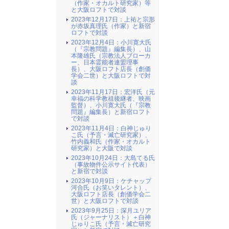
（作家・オカルト研究家）等
と大阪ロフトで対談
2023年12月17日：上祐と宗形
が赤坂真理氏（作家）と新宿
ロフトで対談
2023年12月4日：小川寛大氏
（『宗教問題』編集長）、山
本隆雄氏（宗教法人ブローカ
ー、日本霊能者連盟理事
長）、大阪ロフト店長（創価
学会二世）と大阪ロフトで対
談
2023年11月17日：宏洋氏（元
幸福の科学教祖後継者、映画
監督）、小川寛大氏（『宗教
問題』編集長）と新宿ロフト
で対談
2023年11月4日：白神じゅり
こ氏（予言・滅亡研究家）、
竹内義和氏（作家・オカルト
研究家）と大阪で対談
2023年10月24日：大島てる氏
（事故物件公示サイト代表）
と新宿で対談
2023年10月9日：ケチャップ
河合氏（お笑いタレント）、
大阪ロフト店長（創価学会二
世）と大阪ロフトで対談
2023年9月25日：深月ユリア
氏（ジャーナリスト）＋白神
じゅりこ氏（予言・滅亡研究