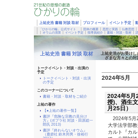
上祐史浩 書籍 対談 取材
プロフィール
イベント予定
「ひかりの輪」公式サイト
団体の概要
思想と実践
仏教思想
オウムの清算
イベント予定
指導員紹介
書籍・対談・取材
上祐史浩 書籍 対談 取材
上祐史浩がお受けし
ざまな方々との対
トークイベント・対談・出演の
予定
2024年5月
トークイベント・対談・出演
の予定
このコーナーについて
2024年5
書籍・対談・取材をご紹介
授)、酒生文
上祐の著作
月25日）
【●上祐の著作一覧】
書評『危険な宗教の見分け
2024年5
方』(ポプラ社 対談・田原総一
大学法学部教
郎氏 2013)
書評『終わらないオウム』
カルト『カル
（鹿砦社 鈴木邦男・徐裕行