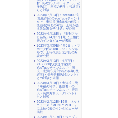
村田らむ氏(ルポライター)、宏
洋氏(元「幸福の科学」後継者)
らと対談
2023年7月13日：YAS5000氏
(放送作家)のYouTubeチャンネ
ルで、宏洋氏(元｢幸福の科学｣
後継者)等との対談「上祐が語
る政治家女子48党」が公開
2023年4月18日：『週刊アサ
ヒ芸能』(4月27日号)に上祐代
表のインタビューが掲載
2023年3月30日･4月6日：トマ
ホーク氏のYouTubeチャンネ
ルで、上祐代表と宏洋氏の対
談が公開
2023年3月13日～4月7日：
YAS5000氏(放送作家)の
YouTubeチャンネルで、同
氏・宏洋氏(元｢幸福の科学｣後
継者)・長井秀和氏(タレント)
との対談が公開
2023年3月10日：宏洋氏（元
「幸福の科学」後継者）の
YouTubeチャンネルで、宏洋
氏・長井秀和氏（タレント）
らと対談
2023年2月12日･19日：ネット
ニュース『MONEY VOICE』
に上祐代表のインタビューが
掲載
2023年1月7～9日：ウェブメ