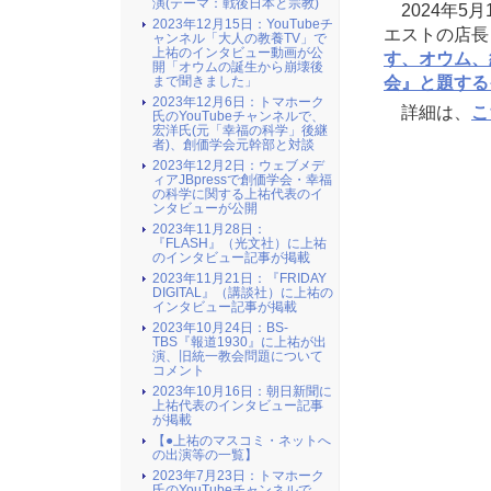
演(テーマ：戦後日本と宗教)
2024年5
2023年12月15日：YouTubeチ
エストの店長
ャンネル「大人の教養TV」で
上祐のインタビュー動画が公
す、オウム、
開「オウムの誕生から崩壊後
会』と題する
まで聞きました」
2023年12月6日：トマホーク
詳細は、
こ
氏のYouTubeチャンネルで、
宏洋氏(元「幸福の科学」後継
者)、創価学会元幹部と対談
2023年12月2日：ウェブメデ
ィアJBpressで創価学会・幸福
の科学に関する上祐代表のイ
ンタビューが公開
2023年11月28日：
『FLASH』（光文社）に上祐
のインタビュー記事が掲載
2023年11月21日：『FRIDAY
DIGITAL』（講談社）に上祐の
インタビュー記事が掲載
2023年10月24日：BS-
TBS『報道1930』に上祐が出
演、旧統一教会問題について
コメント
2023年10月16日：朝日新聞に
上祐代表のインタビュー記事
が掲載
【●上祐のマスコミ・ネットへ
の出演等の一覧】
2023年7月23日：トマホーク
氏のYouTubeチャンネルで、