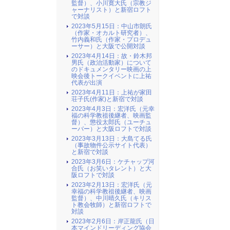
監督）、小川寛大氏（宗教ジ
ャーナリスト）と新宿ロフト
で対談
2023年5月15日：中山市朗氏
（作家・オカルト研究者）、
竹内義和氏（作家・プロデュ
ーサー）と大阪で公開対談
2023年4月14日：故・鈴木邦
男氏（政治活動家）について
のドキュメンタリー映画の上
映会後トークイベントに上祐
代表が出演
2023年4月11日：上祐が家田
荘子氏(作家)と新宿で対談
2023年4月3日：宏洋氏（元幸
福の科学教祖後継者、映画監
督）、懲役太郎氏（ユーチュ
ーバー）と大阪ロフトで対談
2023年3月13日：大島てる氏
（事故物件公示サイト代表）
と新宿で対談
2023年3月6日：ケチャップ河
合氏（お笑いタレント）と大
阪ロフトで対談
2023年2月13日：宏洋氏（元
幸福の科学教祖後継者、映画
監督）、中川晴久氏（キリス
ト教会牧師）と新宿ロフトで
対談
2023年2月6日：岸正龍氏（日
本マインドリーディング協会