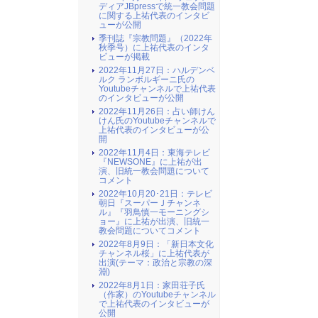
ディアJBpressで統一教会問題
に関する上祐代表のインタビ
ューが公開
季刊誌『宗教問題』（2022年
秋季号）に上祐代表のインタ
ビューが掲載
2022年11月27日：ハルデンベ
ルク ランボルギーニ氏の
Youtubeチャンネルで上祐代表
のインタビューが公開
2022年11月26日：占い師けん
けん氏のYoutubeチャンネルで
上祐代表のインタビューが公
開
2022年11月4日：東海テレビ
『NEWSONE』に上祐が出
演、旧統一教会問題について
コメント
2022年10月20･21日：テレビ
朝日『スーパーＪチャンネ
ル』『羽鳥慎一モーニングシ
ョー』に上祐が出演、旧統一
教会問題についてコメント
2022年8月9日：「新日本文化
チャンネル桜」に上祐代表が
出演(テーマ：政治と宗教の深
淵)
2022年8月1日：家田荘子氏
（作家）のYoutubeチャンネル
で上祐代表のインタビューが
公開