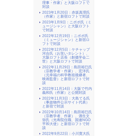
理事・作家）と大阪ロフトで
対談
2023年1月20日：赤坂真理氏
（作家）と新宿ロフトで対談
2023年1月9日：ニポポ氏（ミ
ュージシャン）と大阪ロフト
で対談
2022年12月19日：ニポポ氏
（ミュージシャン）と新宿ロ
フトで対談
2022年12月5日：ケチャップ
河合氏（お笑いタレント）、
大阪ロフト店長（創価学会二
世）と大阪ロフトで対談
2022年11月29日：島田裕巳氏
（宗教学者・作家）、宏洋氏
（元幸福の科学教祖後継者、
映画監督）と新宿ロフトで対
談
2022年11月14日：大阪で竹内
義和氏（作家）と公開対談
2022年11月3日：大島てる氏
（事故物件公示サイト代表）
と新宿で対談
2022年10月14日：島田裕巳氏
（宗教学者、作家）、酒生文
弥氏（光寿院住職、国連NGO
平和大使）と新宿ロフトで対
談
2022年9月22日：小川寛大氏