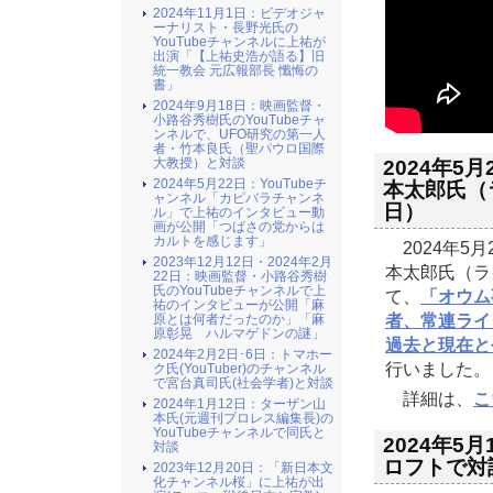
2024年11月1日：ビデオジャ
ーナリスト・長野光氏の
YouTubeチャンネルに上祐が
出演「【上祐史浩が語る】旧
統一教会 元広報部長 懺悔の
書」
2024年9月18日：映画監督・
小路谷秀樹氏のYouTubeチャ
ンネルで、UFO研究の第一人
者・竹本良氏（聖パウロ国際
大教授）と対談
2024年
2024年5月22日：YouTubeチ
本太郎氏（ラ
ャンネル「カピバラチャンネ
日）
ル」で上祐のインタビュー動
画が公開「つばさの党からは
カルトを感じます」
2024年5
2023年12月12日・2024年2月
本太郎氏（ラ
22日：映画監督・小路谷秀樹
氏のYouTubeチャンネルで上
て、
「オウム
祐のインタビューが公開「麻
者、常連ライ
原とは何者だったのか」「麻
原彰晃 ハルマゲドンの謎」
過去と現在と
2024年2月2日･6日：トマホー
行いました。
ク氏(YouTuber)のチャンネル
で宮台真司氏(社会学者)と対談
詳細は、
こ
2024年1月12日：ターザン山
本氏(元週刊プロレス編集長)の
YouTubeチャンネルで同氏と
2024年
対談
ロフトで対談
2023年12月20日：「新日本文
化チャンネル桜」に上祐が出