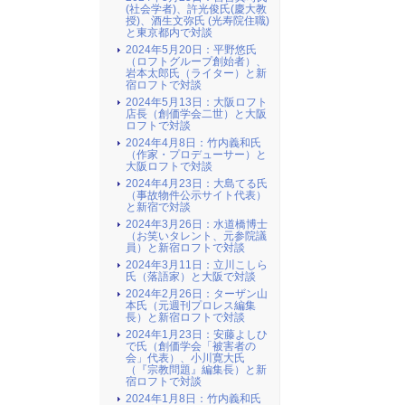
(社会学者)、許光俊氏(慶大教
授)、酒生文弥氏 (光寿院住職)
と東京都内で対談
2024年5月20日：平野悠氏
（ロフトグループ創始者）、
岩本太郎氏（ライター）と新
宿ロフトで対談
2024年5月13日：大阪ロフト
店長（創価学会二世）と大阪
ロフトで対談
2024年4月8日：竹内義和氏
（作家・プロデューサー）と
大阪ロフトで対談
2024年4月23日：大島てる氏
（事故物件公示サイト代表）
と新宿で対談
2024年3月26日：水道橋博士
（お笑いタレント、元参院議
員）と新宿ロフトで対談
2024年3月11日：立川こしら
氏（落語家）と大阪で対談
2024年2月26日：ターザン山
本氏（元週刊プロレス編集
長）と新宿ロフトで対談
2024年1月23日：安藤よしひ
で氏（創価学会「被害者の
会」代表）、小川寛大氏
（『宗教問題』編集長）と新
宿ロフトで対談
2024年1月8日：竹内義和氏