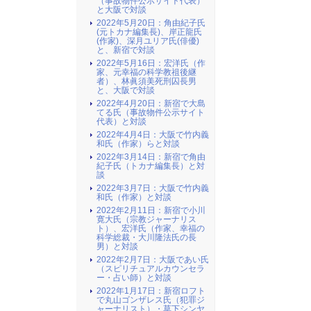
（事故物件公示サイト代表）
と大阪で対談
2022年5月20日：角由紀子氏
(元トカナ編集長)、岸正龍氏
(作家)、深月ユリア氏(俳優)
と、新宿で対談
2022年5月16日：宏洋氏（作
家、元幸福の科学教祖後継
者）、林眞須美死刑囚長男
と、大阪で対談
2022年4月20日：新宿で大島
てる氏（事故物件公示サイト
代表）と対談
2022年4月4日：大阪で竹内義
和氏（作家）らと対談
2022年3月14日：新宿で角由
紀子氏（トカナ編集長）と対
談
2022年3月7日：大阪で竹内義
和氏（作家）と対談
2022年2月11日：新宿で小川
寛大氏（宗教ジャーナリス
ト）、宏洋氏（作家、幸福の
科学総裁・大川隆法氏の長
男）と対談
2022年2月7日：大阪であい氏
（スピリチュアルカウンセラ
ー・占い師）と対談
2022年1月17日：新宿ロフト
で丸山ゴンザレス氏（犯罪ジ
ャーナリスト）・草下シンヤ