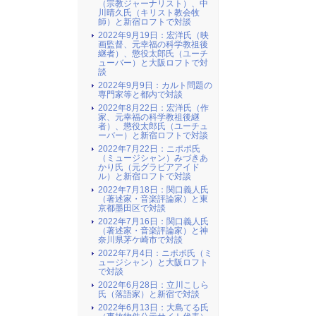
（宗教ジャーナリスト）、中
川晴久氏（キリスト教会牧
師）と新宿ロフトで対談
2022年9月19日：宏洋氏（映
画監督、元幸福の科学教祖後
継者）、懲役太郎氏（ユーチ
ューバー）と大阪ロフトで対
談
2022年9月9日：カルト問題の
専門家等と都内で対談
2022年8月22日：宏洋氏（作
家、元幸福の科学教祖後継
者）、懲役太郎氏（ユーチュ
ーバー）と新宿ロフトで対談
2022年7月22日：ニポポ氏
（ミュージシャン）みづきあ
かり氏（元グラビアアイド
ル）と新宿ロフトで対談
2022年7月18日：関口義人氏
（著述家・音楽評論家）と東
京都墨田区で対談
2022年7月16日：関口義人氏
（著述家・音楽評論家）と神
奈川県茅ケ崎市で対談
2022年7月4日：ニポポ氏（ミ
ュージシャン）と大阪ロフト
で対談
2022年6月28日：立川こしら
氏（落語家）と新宿で対談
2022年6月13日：大島てる氏