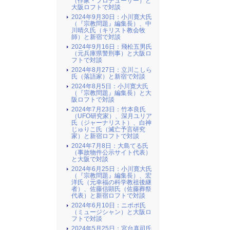
（作家・プロデューサー）と
大阪ロフトで対談
2024年9月30日：小川寛大氏
（『宗教問題』編集長）、中
川晴久氏（キリスト教会牧
師）と新宿で対談
2024年9月16日：飛松五男氏
（元兵庫県警刑事）と大阪ロ
フトで対談
2024年8月27日：立川こしら
氏（落語家）と新宿で対談
2024年8月5日：小川寛大氏
（『宗教問題』編集長）と大
阪ロフトで対談
2024年7月23日：竹本良氏
（UFO研究家）、深月ユリア
氏（ジャーナリスト）、白神
じゅりこ氏（滅亡予言研究
家）と新宿ロフトで対談
2024年7月8日：大島てる氏
（事故物件公示サイト代表）
と大阪で対談
2024年6月25日：小川寛大氏
（『宗教問題』編集長）、宏
洋氏（元幸福の科学教祖後継
者）、佐藤信顕氏（佐藤葬祭
代表）と新宿ロフトで対談
2024年6月10日：ニポポ氏
（ミュージシャン）と大阪ロ
フトで対談
2024年5月25日：宮台真司氏