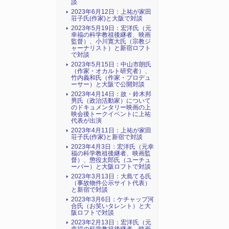
談
2023年6月12日：上祐が家田
荘子氏(作家)と大阪で対談
2023年5月19日：宏洋氏（元
幸福の科学教祖後継者、映画
監督）、小川寛大氏（宗教ジ
ャーナリスト）と新宿ロフト
で対談
2023年5月15日：中山市朗氏
（作家・オカルト研究者）、
竹内義和氏（作家・プロデュ
ーサー）と大阪で公開対談
2023年4月14日：故・鈴木邦
男氏（政治活動家）について
のドキュメンタリー映画の上
映会後トークイベントに上祐
代表が出演
2023年4月11日：上祐が家田
荘子氏(作家)と新宿で対談
2023年4月3日：宏洋氏（元幸
福の科学教祖後継者、映画監
督）、懲役太郎氏（ユーチュ
ーバー）と大阪ロフトで対談
2023年3月13日：大島てる氏
（事故物件公示サイト代表）
と新宿で対談
2023年3月6日：ケチャップ河
合氏（お笑いタレント）と大
阪ロフトで対談
2023年2月13日：宏洋氏（元