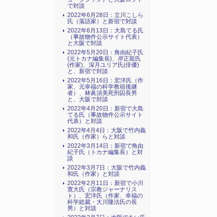
で対談
2022年6月28日：立川こしら
氏（落語家）と新宿で対談
2022年6月13日：大島てる氏
（事故物件公示サイト代表）
と大阪で対談
2022年5月20日：角由紀子氏
(元トカナ編集長)、岸正龍氏
(作家)、深月ユリア氏(俳優)
と、新宿で対談
2022年5月16日：宏洋氏（作
家、元幸福の科学教祖後継
者）、林眞須美死刑囚長男
と、大阪で対談
2022年4月20日：新宿で大島
てる氏（事故物件公示サイト
代表）と対談
2022年4月4日：大阪で竹内義
和氏（作家）らと対談
2022年3月14日：新宿で角由
紀子氏（トカナ編集長）と対
談
2022年3月7日：大阪で竹内義
和氏（作家）と対談
2022年2月11日：新宿で小川
寛大氏（宗教ジャーナリス
ト）、宏洋氏（作家、幸福の
科学総裁・大川隆法氏の長
男）と対談