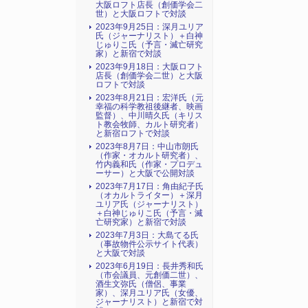
大阪ロフト店長（創価学会二
世）と大阪ロフトで対談
2023年9月25日：深月ユリア
氏（ジャーナリスト）＋白神
じゅりこ氏（予言・滅亡研究
家）と新宿で対談
2023年9月18日：大阪ロフト
店長（創価学会二世）と大阪
ロフトで対談
2023年8月21日：宏洋氏（元
幸福の科学教祖後継者、映画
監督）、中川晴久氏（キリス
ト教会牧師、カルト研究者）
と新宿ロフトで対談
2023年8月7日：中山市朗氏
（作家・オカルト研究者）、
竹内義和氏（作家・プロデュ
ーサー）と大阪で公開対談
2023年7月17日：角由紀子氏
（オカルトライター）＋深月
ユリア氏（ジャーナリスト）
＋白神じゅりこ氏（予言・滅
亡研究家）と新宿で対談
2023年7月3日：大島てる氏
（事故物件公示サイト代表）
と大阪で対談
2023年6月19日：長井秀和氏
（市会議員、元創価二世）、
酒生文弥氏（僧侶、事業
家）、深月ユリア氏（女優、
ジャーナリスト）と新宿で対