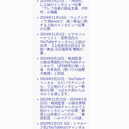
2025年3月21日：『AERA』
に上祐のインタビュー記事
「アレフ信者の脱会支援、200
件」が掲載
2024年11月14日：ウェブメデ
ィアJBpressで、統一教会に関
する上祐のインタビュー記事
が公開
2024年11月1日：ビデオジャ
ーナリスト・長野光氏の
YouTubeチャンネルに上祐が
出演「【上祐史浩が語る】旧
統一教会 元広報部長 懺悔の
書」
2024年9月18日：映画監督・
小路谷秀樹氏のYouTubeチャ
ンネルで、UFO研究の第一人
者・竹本良氏（聖パウロ国際
大教授）と対談
2024年5月22日：YouTubeチ
ャンネル「カピバラチャンネ
ル」で上祐のインタビュー動
画が公開「つばさの党からは
カルトを感じます」
2023年12月12日・2024年2月
22日：映画監督・小路谷秀樹
氏のYouTubeチャンネルで上
祐のインタビューが公開「麻
原とは何者だったのか」「麻
原彰晃 ハルマゲドンの謎」
2024年2月2日･6日：トマホー
ク氏(YouTuber)のチャンネル