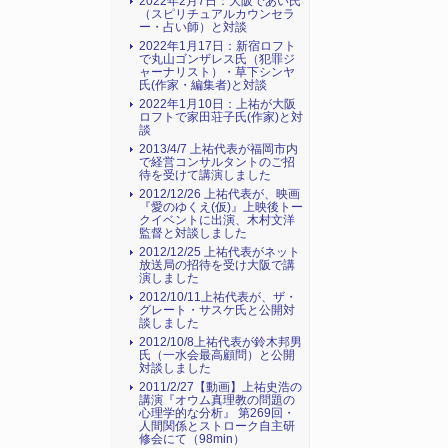
2022年2月7日：大阪であい氏
（スピリチュアルカウンセラ
ー・占い師）と対談
2022年1月17日：新宿ロフト
で丸山ゴンザレス氏（犯罪ジ
ャーナリスト）・草下シンヤ
氏(作家・編集者)と対談
2022年1月10日：上祐が大阪
ロフトで家田荘子氏(作家)と対
談
2013/4/7 上祐代表が福岡市内
で経営コンサルタントのご招
待を受けて講演しました
2012/12/26 上祐代表が、映画
『愛のゆくえ(仮)』上映後トー
クイベントに出演、木村文洋
監督と対談しました
2012/12/25 上祐代表がネット
放送局の招待を受け大阪で講
演しました
2012/10/11上祐代表が、ザ・
グレート・サスケ氏と公開対
談しました
2012/10/8上祐代表が鈴木邦男
氏（一水会最高顧問）と公開
対談しました
2011/2/27【動画】上祐史浩の
講演『オウム真理教の問題の
心理学的な分析』 第269回・
人間関係とストローク自主研
修会にて（98min）