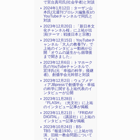
で宮台真司氏(社会学者)と対談
2024年1月12日：ターザン山
本氏(元週刊プロレス編集長)の
YouTubeチャンネルで同氏と
対談
2023年12月20日：「新日本文
化チャンネル桜」に上祐が出
演(テーマ：戦後日本と宗教)
2023年12月15日：YouTubeチ
ャンネル「大人の教養TV」で
上祐のインタビュー動画が公
開「オウムの誕生から崩壊後
まで聞きました」
2023年12月6日：トマホーク
氏のYouTubeチャンネルで、
宏洋氏(元「幸福の科学」後継
者)、創価学会元幹部と対談
2023年12月2日：ウェブメデ
ィアJBpressで創価学会・幸福
の科学に関する上祐代表のイ
ンタビューが公開
2023年11月28日：
『FLASH』（光文社）に上祐
のインタビュー記事が掲載
2023年11月21日：『FRIDAY
DIGITAL』（講談社）に上祐の
インタビュー記事が掲載
2023年10月24日：BS-
TBS『報道1930』に上祐が出
演、旧統一教会問題について
コメント