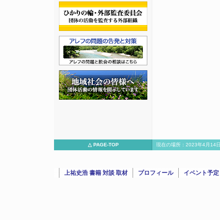
△ PAGE-TOP
現在の場所：2023年4月
トに上祐代表が出演/15632023年4月14日：故・鈴木邦男氏（政
上祐史浩 書籍 対談 取材
プロフィール
イベント予定