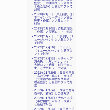
幸福の科学教祖後継者、映画
監督）、中川晴久氏（キリス
ト教会牧師）と新宿ロフトで
対談
2023年2月6日：岸正龍氏（日
本マインドリーディング協会
理事・作家）と大阪ロフトで
対談
2023年1月20日：赤坂真理氏
（作家）と新宿ロフトで対談
2023年1月9日：ニポポ氏（ミ
ュージシャン）と大阪ロフト
で対談
2022年12月19日：ニポポ氏
（ミュージシャン）と新宿ロ
フトで対談
2022年12月5日：ケチャップ
河合氏（お笑いタレント）、
大阪ロフト店長（創価学会二
世）と大阪ロフトで対談
2022年11月29日：島田裕巳氏
（宗教学者・作家）、宏洋氏
（元幸福の科学教祖後継者、
映画監督）と新宿ロフトで対
談
2022年11月14日：大阪で竹内
義和氏（作家）と公開対談
2022年11月3日：大島てる氏
（事故物件公示サイト代表）
と新宿で対談
2022年10月14日：島田裕巳氏