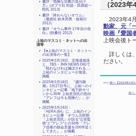
書評『危険な宗教の見分け
（2023年
方』(ポプラ社 対談・田原総一
郎氏 2013)
書評『終わらないオウム』
2023年4
（鹿砦社 鈴木邦男・徐裕行
2013）
動家、元「
書評『オウム事件 17年目の告
映画『愛国
白』(扶桑社 2012)
上映会後ト
上祐のマスコミ・ネットへの出
演等
【●上祐のマスコミ・ネットへ
詳しくは
の出演等の一覧】
ださい。
2025年3月19日、北海道放送
と、TBS・JNN NEWS DIGで
「戦わなければ滅ぼされる...」
上祐のインタビューが放送、
掲載
2025年3月18日、『週刊新
<<<
前へ【2023年4
潮』3月27日号に、上祐へのイ
ンタビュー記事「地下鉄サリ
次へ
ンから30年 上祐史浩氏の告白
『アレフは今も危険だ』」が
掲載
2025年3月24日：
『AERA.dot』に、上祐のイン
タビュー記事「オウム元幹部
『上祐史浩氏』が語る"公安監
視"と"アレフ"との30年『アレ
フ信者の脱会支援を200件近く
してきた』」が掲載