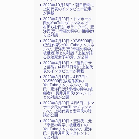
2023年10月16日：朝日新聞に
上祐代表のインタビュー記事
が掲載
2023年7月23日：トマホーク
氏のYouTubeチャンネルで、
村田らむ氏(ルポライター)、宏
洋氏(元「幸福の科学」後継者)
らと対談
2023年7月13日：YAS5000氏
(放送作家)のYouTubeチャンネ
ルで、宏洋氏(元｢幸福の科学｣
後継者)等との対談「上祐が語
る政治家女子48党」が公開
2023年4月18日：『週刊アサ
ヒ芸能』(4月27日号)に上祐代
表のインタビューが掲載
2023年3月13日～4月7日：
YAS5000氏(放送作家)の
YouTubeチャンネルで、同
氏・宏洋氏(元｢幸福の科学｣後
継者)・長井秀和氏(タレント)
との対談が公開
2023年3月30日･4月6日：トマ
ホーク氏のYouTubeチャンネ
ルで、上祐代表と宏洋氏の対
談が公開
2023年3月10日：宏洋氏（元
「幸福の科学」後継者）の
YouTubeチャンネルで、宏洋
氏・長井秀和氏（タレント）
らと対談