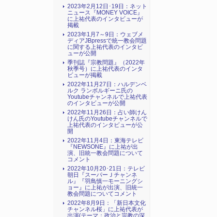
2023年2月12日･19日：ネット
ニュース『MONEY VOICE』
に上祐代表のインタビューが
掲載
2023年1月7～9日：ウェブメ
ディアJBpressで統一教会問題
に関する上祐代表のインタビ
ューが公開
季刊誌『宗教問題』（2022年
秋季号）に上祐代表のインタ
ビューが掲載
2022年11月27日：ハルデンベ
ルク ランボルギーニ氏の
Youtubeチャンネルで上祐代表
のインタビューが公開
2022年11月26日：占い師けん
けん氏のYoutubeチャンネルで
上祐代表のインタビューが公
開
2022年11月4日：東海テレビ
『NEWSONE』に上祐が出
演、旧統一教会問題について
コメント
2022年10月20･21日：テレビ
朝日『スーパーＪチャンネ
ル』『羽鳥慎一モーニングシ
ョー』に上祐が出演、旧統一
教会問題についてコメント
2022年8月9日：「新日本文化
チャンネル桜」に上祐代表が
出演(テーマ：政治と宗教の深