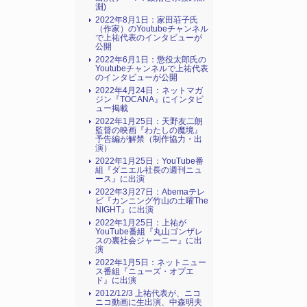
淵)
2022年8月1日：家田荘子氏
（作家）のYoutubeチャンネル
で上祐代表のインタビューが
公開
2022年6月1日：懲役太郎氏の
Youtubeチャンネルで上祐代表
のインタビューが公開
2022年4月24日：ネットマガ
ジン『TOCANA』にインタビ
ュー掲載
2022年1月25日：天野友二朗
監督の映画『わたしの魔境』
予告編が解禁（制作協力・出
演）
2022年1月25日：YouTube番
組『ダニエル社長の週刊ニュ
ース』に出演
2022年3月27日：Abemaテレ
ビ『カンニング竹山の土曜The
NIGHT』に出演
2022年1月25日：上祐が
YouTube番組『丸山ゴンザレ
スの裏社会ジャーニー』に出
演
2022年1月5日：ネットニュー
ス番組『ニューズ・オプエ
ド』に出演
2012/12/3 上祐代表が、ニコ
ニコ動画に生出演、中森明夫