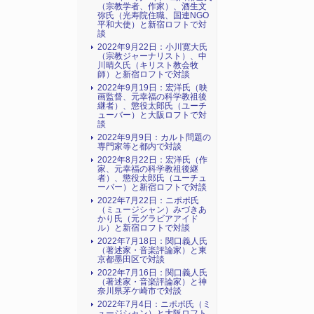
（宗教学者、作家）、酒生文
弥氏（光寿院住職、国連NGO
平和大使）と新宿ロフトで対
談
2022年9月22日：小川寛大氏
（宗教ジャーナリスト）、中
川晴久氏（キリスト教会牧
師）と新宿ロフトで対談
2022年9月19日：宏洋氏（映
画監督、元幸福の科学教祖後
継者）、懲役太郎氏（ユーチ
ューバー）と大阪ロフトで対
談
2022年9月9日：カルト問題の
専門家等と都内で対談
2022年8月22日：宏洋氏（作
家、元幸福の科学教祖後継
者）、懲役太郎氏（ユーチュ
ーバー）と新宿ロフトで対談
2022年7月22日：ニポポ氏
（ミュージシャン）みづきあ
かり氏（元グラビアアイド
ル）と新宿ロフトで対談
2022年7月18日：関口義人氏
（著述家・音楽評論家）と東
京都墨田区で対談
2022年7月16日：関口義人氏
（著述家・音楽評論家）と神
奈川県茅ケ崎市で対談
2022年7月4日：ニポポ氏（ミ
ュージシャン）と大阪ロフト