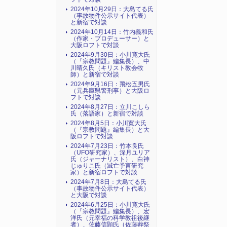
2024年10月29日：大島てる氏
（事故物件公示サイト代表）
と新宿で対談
2024年10月14日：竹内義和氏
（作家・プロデューサー）と
大阪ロフトで対談
2024年9月30日：小川寛大氏
（『宗教問題』編集長）、中
川晴久氏（キリスト教会牧
師）と新宿で対談
2024年9月16日：飛松五男氏
（元兵庫県警刑事）と大阪ロ
フトで対談
2024年8月27日：立川こしら
氏（落語家）と新宿で対談
2024年8月5日：小川寛大氏
（『宗教問題』編集長）と大
阪ロフトで対談
2024年7月23日：竹本良氏
（UFO研究家）、深月ユリア
氏（ジャーナリスト）、白神
じゅりこ氏（滅亡予言研究
家）と新宿ロフトで対談
2024年7月8日：大島てる氏
（事故物件公示サイト代表）
と大阪で対談
2024年6月25日：小川寛大氏
（『宗教問題』編集長）、宏
洋氏（元幸福の科学教祖後継
者）、佐藤信顕氏（佐藤葬祭