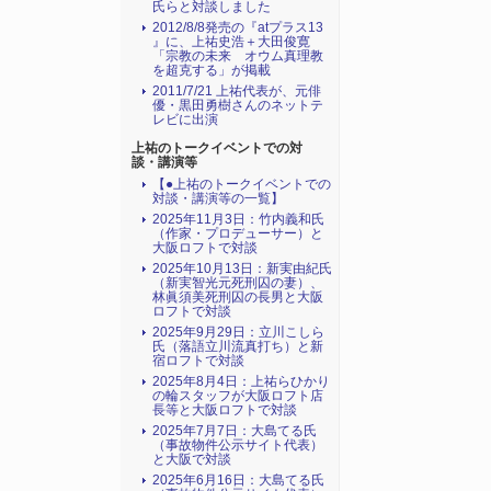
氏らと対談しました
2012/8/8発売の『atプラス13
』に、上祐史浩＋大田俊寛
「宗教の未来 オウム真理教
を超克する」が掲載
2011/7/21 上祐代表が、元俳
優・黒田勇樹さんのネットテ
レビに出演
上祐のトークイベントでの対
談・講演等
【●上祐のトークイベントでの
対談・講演等の一覧】
2025年11月3日：竹内義和氏
（作家・プロデューサー）と
大阪ロフトで対談
2025年10月13日：新実由紀氏
（新実智光元死刑囚の妻）、
林眞須美死刑囚の長男と大阪
ロフトで対談
2025年9月29日：立川こしら
氏（落語立川流真打ち）と新
宿ロフトで対談
2025年8月4日：上祐らひかり
の輪スタッフが大阪ロフト店
長等と大阪ロフトで対談
2025年7月7日：大島てる氏
（事故物件公示サイト代表）
と大阪で対談
2025年6月16日：大島てる氏