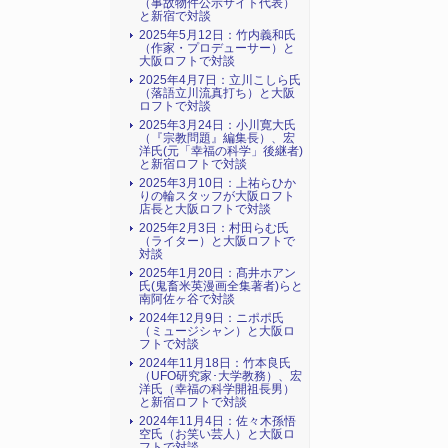
（事故物件公示サイト代表）
と新宿で対談
2025年5月12日：竹内義和氏
（作家・プロデューサー）と
大阪ロフトで対談
2025年4月7日：立川こしら氏
（落語立川流真打ち）と大阪
ロフトで対談
2025年3月24日：小川寛大氏
（『宗教問題』編集長）、宏
洋氏(元「幸福の科学」後継者)
と新宿ロフトで対談
2025年3月10日：上祐らひか
りの輪スタッフが大阪ロフト
店長と大阪ロフトで対談
2025年2月3日：村田らむ氏
（ライター）と大阪ロフトで
対談
2025年1月20日：髙井ホアン
氏(鬼畜米英漫画全集著者)らと
南阿佐ヶ谷で対談
2024年12月9日：ニポポ氏
（ミュージシャン）と大阪ロ
フトで対談
2024年11月18日：竹本良氏
（UFO研究家･大学教務）、宏
洋氏（幸福の科学開祖長男）
と新宿ロフトで対談
2024年11月4日：佐々木孫悟
空氏（お笑い芸人）と大阪ロ
フトで対談