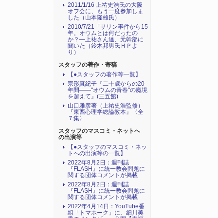
2011/1/16 上祐史浩氏の大阪
オフ会に、もう一度参加しま
した（山本隆雄氏）
2010/7/21「サリン事件から15
年。オウムとは何だったの
か？―上祐さん達、元幹部に
聞いた（鈴木邦男氏ＨＰよ
り）
スタッフの著作・寄稿
【●スタッフの著作等一覧】
宗形真紀子『二十歳からの20
年間――"オウムの青春"の魔境
を超えて』(三五館)
山口雅彦著（上祐史浩監修）
『東西心理学総論教本』〈全
７集〉
スタッフのマスコミ・ネットへ
の出演等
【●スタッフのマスコミ・ネッ
トへの出演等の一覧】
2022年8月2日：週刊誌
『FLASH』に統一教会問題に
関する団体コメントが掲載
2022年8月2日：週刊誌
『FLASH』に統一教会問題に
関する団体コメントが掲載
2022年4月14日：YouTube番
組「トマホーク」に、細川美