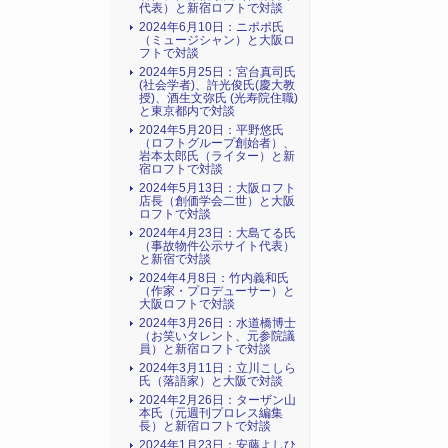
代表）と新宿ロフトで対談
2024年6月10日：ニポポ氏
（ミュージシャン）と大阪ロ
フトで対談
2024年5月25日：宮台真司氏
(社会学者)、許光俊氏(慶大教
授)、酒生文弥氏 (光寿院住職)
と東京都内で対談
2024年5月20日：平野悠氏
（ロフトグループ創始者）、
岩本太郎氏（ライター）と新
宿ロフトで対談
2024年5月13日：大阪ロフト
店長（創価学会二世）と大阪
ロフトで対談
2024年4月23日：大島てる氏
（事故物件公示サイト代表）
と新宿で対談
2024年4月8日：竹内義和氏
（作家・プロデューサー）と
大阪ロフトで対談
2024年3月26日：水道橋博士
（お笑いタレント、元参院議
員）と新宿ロフトで対談
2024年3月11日：立川こしら
氏（落語家）と大阪で対談
2024年2月26日：ターザン山
本氏（元週刊プロレス編集
長）と新宿ロフトで対談
2024年1月23日：安藤よしひ