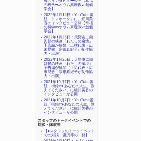
香のインタビュー公開【幸福
の科学vsオウム真理教vs創価
学会】
2022年4月14日：YouTube番
組「トマホーク」に、細川美
香のインタビュー公開【幸福
の科学vsオウム真理教vs創価
学会】
2022年1月25日：天野友二朗
監督の映画『わたしの魔境』
予告編が解禁（上祐代表・広
末晃敏・宗形真紀子が制作協
力・出演）
2022年1月25日：天野友二朗
監督の映画『わたしの魔境』
予告編が解禁（上祐代表・広
末晃敏・宗形真紀子が制作協
力・出演）
2021年10月7日：YouTube番
組「街録ch-あなたの人生、教
えてください」に細川美香の
インタビューが公開
2021年10月7日：YouTube番
組「街録ch-あなたの人生、教
えてください」に細川美香の
インタビューが公開
スタッフのトークイベントでの
対談・講演等
【●スタッフのトークイベント
での対談・講演等の一覧】