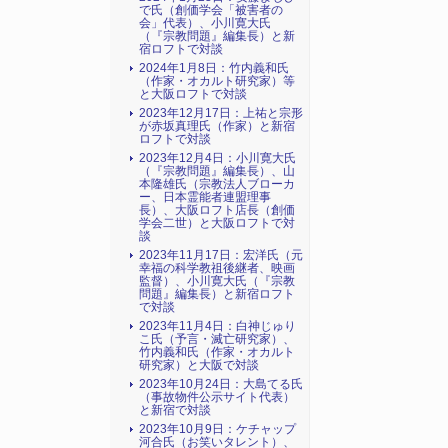
で氏（創価学会「被害者の
会」代表）、小川寛大氏
（『宗教問題』編集長）と新
宿ロフトで対談
2024年1月8日：竹内義和氏
（作家・オカルト研究家）等
と大阪ロフトで対談
2023年12月17日：上祐と宗形
が赤坂真理氏（作家）と新宿
ロフトで対談
2023年12月4日：小川寛大氏
（『宗教問題』編集長）、山
本隆雄氏（宗教法人ブローカ
ー、日本霊能者連盟理事
長）、大阪ロフト店長（創価
学会二世）と大阪ロフトで対
談
2023年11月17日：宏洋氏（元
幸福の科学教祖後継者、映画
監督）、小川寛大氏（『宗教
問題』編集長）と新宿ロフト
で対談
2023年11月4日：白神じゅり
こ氏（予言・滅亡研究家）、
竹内義和氏（作家・オカルト
研究家）と大阪で対談
2023年10月24日：大島てる氏
（事故物件公示サイト代表）
と新宿で対談
2023年10月9日：ケチャップ
河合氏（お笑いタレント）、