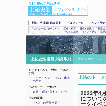
上祐史浩 書籍 対談 取材
プロフィール
イベント予定
「ひかりの輪」公式サイト
団体の概要
思想と実践
仏教思想
オウムの清算
イベント予定
指導
上祐史浩 書籍 対談 取材
上祐史浩がお受けしたテレ
トークイベント・対談・出演の
予定
上祐のトーク
トークイベント・対談・出演
の予定
このコーナーについて
書籍・対談・取材をご紹介
2023年
について
上祐の著作
【●上祐の著作一覧】
ークイベ