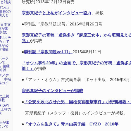
研究所)2018年12月13日発売
)と対談
ーザン山
集長)の
宗形真紀子と上祐がインタビュー協力
、掲載
で同氏と
●季刊誌『宗教問題13号』2016年2月26日号
新日本文
祐が出
宗教)
宗形真紀子の寄稿「虚偽多き『麻原三女本』から垣間見える
Tubeチ
兆」
が掲載
V」で
画が公
崩壊後
●
季刊誌『宗教問題vol.11』
2015年8月11日
マホーク
ネルで、
「オウム事件20年」の企画で、宗形真紀子の寄稿「虚偽多き
」後継
衝く」
が掲載
対談
ェブメデ
会・幸福
●『アット・オウム』古賀義章著 ポット出版 2015年3月
表のイ
宗形真紀子のインタビューが掲載
）に上祐
掲載
●
『公安を敗北させた男 国松長官狙撃事件』
小野義雄著・
IDAY
に上祐の
宗形真紀子（スタッフ・役員）のインタビューが掲載。
載
上祐が出
●
『オウムを生きて』青木由美子編 CYZO 2010年
ついて