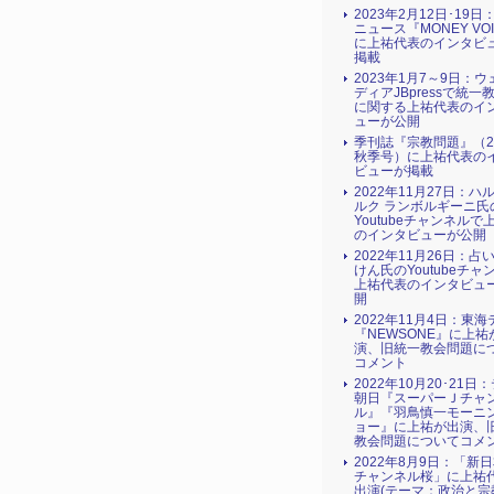
2023年2月12日･19
ニュース『MONEY VO
に上祐代表のインタビ
掲載
2023年1月7～9日：
ディアJBpressで統一
に関する上祐代表のイ
ューが公開
季刊誌『宗教問題』（2
秋季号）に上祐代表の
ビューが掲載
2022年11月27日：ハ
ルク ランボルギーニ氏
Youtubeチャンネルで
のインタビューが公開
2022年11月26日：占
けん氏のYoutubeチャ
上祐代表のインタビュ
開
2022年11月4日：東
『NEWSONE』に上祐
演、旧統一教会問題に
コメント
2022年10月20･21日
朝日『スーパーＪチャ
ル』『羽鳥慎一モーニ
ョー』に上祐が出演、
教会問題についてコメ
2022年8月9日：「新
チャンネル桜」に上祐
出演(テーマ：政治と宗