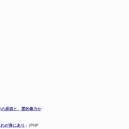
件の原因と、霊的暴力か
はわが身にあり
』(PHP