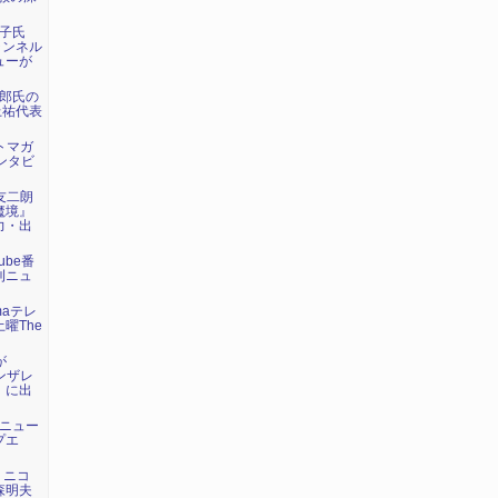
荘子氏
ャンネル
ューが
太郎氏の
上祐代表
ットマガ
ンタビ
野友二朗
魔境』
力・出
ube番
刊ニュ
maテレ
曜The
が
ゴンザレ
』に出
トニュー
プエ
が、ニコ
森明夫