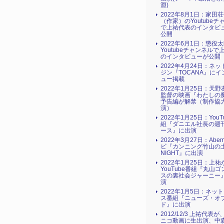
淵)
2022年8月1日：家田
（作家）のYoutubeチ
で上祐代表のインタビ
公開
2022年6月1日：懲役
Youtubeチャンネルで
のインタビューが公開
2022年4月24日：ネ
ジン『TOCANA』にイ
ュー掲載
2022年1月25日：天
監督の映画『わたしの
予告編が解禁（制作協
演）
2022年1月25日：YouT
組『ダニエル社長の週
ース』に出演
2022年3月27日：Abe
ビ『カンニング竹山の土
NIGHT』に出演
2022年1月25日：上祐
YouTube番組『丸山
スの裏社会ジャーニー
演
2022年1月5日：ネッ
ス番組『ニューズ・オ
ド』に出演
2012/12/3 上祐代表
ニコ動画に生出演、中