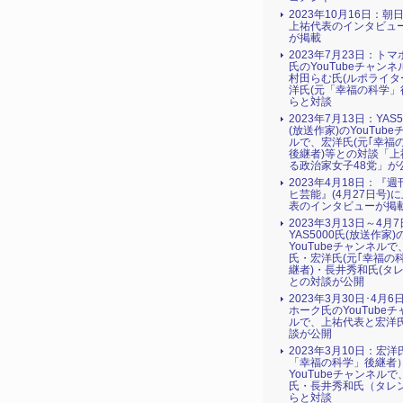
2023年10月16日：朝
上祐代表のインタビュ
が掲載
2023年7月23日：ト
氏のYouTubeチャン
村田らむ氏(ルポライタ
洋氏(元「幸福の科学」
らと対談
2023年7月13日：YAS5
(放送作家)のYouTub
ルで、宏洋氏(元｢幸福
後継者)等との対談「上
る政治家女子48党」が
2023年4月18日：『
ヒ芸能』(4月27日号)
表のインタビューが掲
2023年3月13日～4月
YAS5000氏(放送作家)
YouTubeチャンネルで
氏・宏洋氏(元｢幸福の
継者)・長井秀和氏(タレ
との対談が公開
2023年3月30日･4月
ホーク氏のYouTube
ルで、上祐代表と宏洋
談が公開
2023年3月10日：宏
「幸福の科学」後継者
YouTubeチャンネル
氏・長井秀和氏（タレ
らと対談