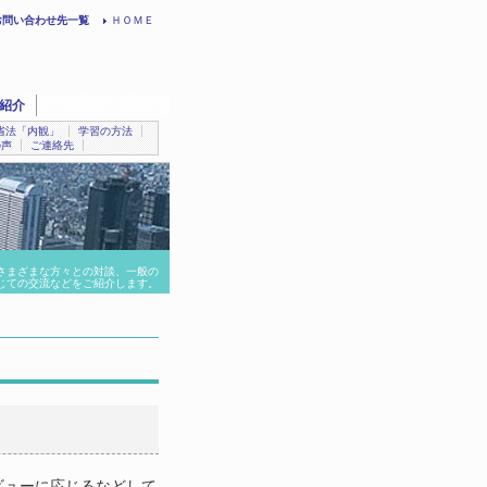
お問い合わせ先一覧
ＨＯＭＥ
紹介
省法「内観」
学習の方法
の声
ご連絡先
さまざまな方々との対談、一般の
じての交流などをご紹介します。
ビューに応じるなどして