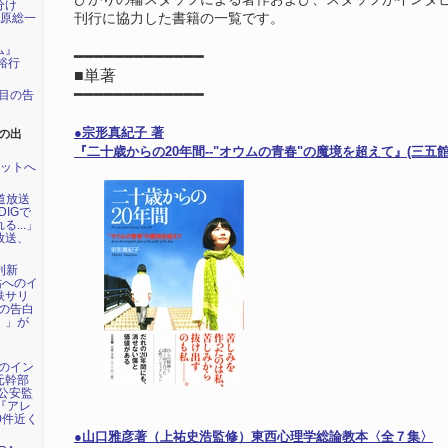
分け
田原総一
刊行に協力した書籍の一覧です。
ム』
━━━━━━━━━━━━━
裕行
■
単著
━━━━━━━━━━━━━
年目の告
●宗形真紀子 著
の出
『二十歳からの20年間--"オウムの青春"の魔境を超えて』(三五館 2
ネットへ
海道放送
DIGで
...」
放送、
刊新
祐へのイ
鉄サリ
氏の告白
』」が
祐のイン
元幹部
公安監
年『アレ
0件近く
●山口雅彦著（上祐史浩監修）東西心理学総論教本〈全７集〉