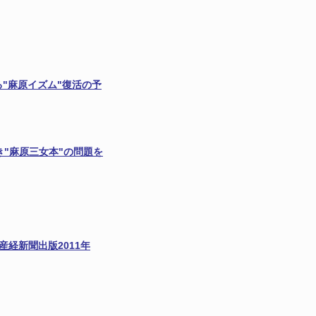
"麻原イズム"復活の予
"麻原三女本"の問題を
産経新聞出版2011年