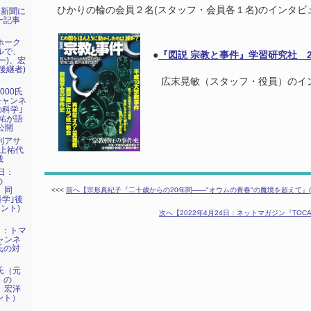
ひかりの輪の会員２名(スタッフ・会員各１名)のインタビ
日新聞に
ー記事
マホーク
ネルで、
●
『図説 宗教と事件』学習研究社 2
ー)、宏
後継者)
広末晃敏（スタッフ・役員）のイ
000氏
eチャンネ
の科学｣
祐が語
公開
週刊アサ
に上祐代
載
7日：
の
、同
<<<
前へ【宗形真紀子『二十歳からの20年間――"オウムの青春"の魔境を超えて』(
科学｣後
ント)
次へ【2022年4月24日：ネットマガジン『TO
6日：トマ
チャンネ
氏の対
洋氏（元
）の
で、宏洋
ント）