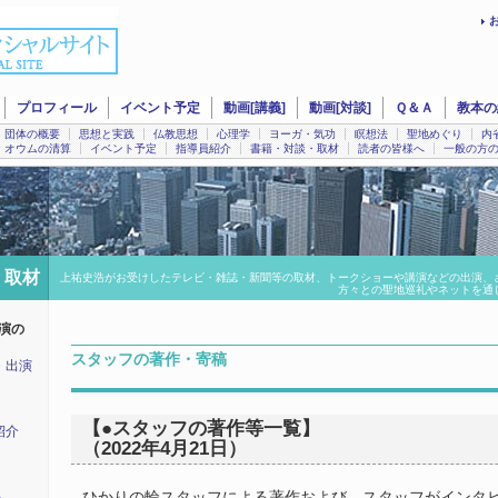
プロフィール
イベント予定
動画[講義]
動画[対談]
Ｑ＆Ａ
教本の
団体の概要
思想と実践
仏教思想
心理学
ヨーガ・気功
瞑想法
聖地めぐり
内
オウムの清算
イベント予定
指導員紹介
書籍・対談・取材
読者の皆様へ
一般の方
 取材
上祐史浩がお受けしたテレビ・雑誌・新聞等の取材、トークショーや講演などの出演、
方々との聖地巡礼やネットを通
演の
スタッフの著作・寄稿
・出演
【●スタッフの著作等一覧】
紹介
（2022年4月21日）
ひかりの輪スタッフによる著作および、スタッフがインタ