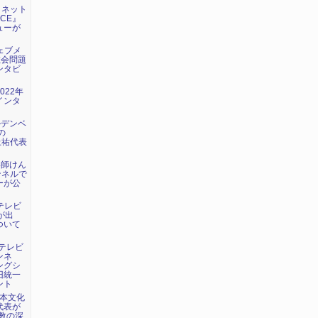
日：ネット
ICE』
ューが
ウェブメ
教会問題
ンタビ
022年
インタ
ルデンベ
の
上祐代表
い師けん
ンネルで
ーが公
海テレビ
が出
ついて
：テレビ
ンネ
ングシ
旧統一
ント
日本文化
代表が
教の深