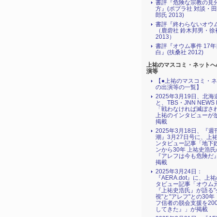
書評『危険な宗教の見
方』(ポプラ社 対談・
郎氏 2013)
書評『終わらないオウ
（鹿砦社 鈴木邦男・徐
2013）
書評『オウム事件 17
白』(扶桑社 2012)
上祐のマスコミ・ネットへ
演等
【●上祐のマスコミ・
の出演等の一覧】
2025年3月19日、北
と、TBS・JNN NEWS 
「戦わなければ滅ぼされる
上祐のインタビューが
掲載
2025年3月18日、『週
潮』3月27日号に、上
ンタビュー記事「地下
ンから30年 上祐史浩
『アレフは今も危険だ
掲載
2025年3月24日：
『AERA.dot』に、上
タビュー記事「オウム
『上祐史浩氏』が語る"
視"と"アレフ"との30
フ信者の脱会支援を20
してきた』」が掲載