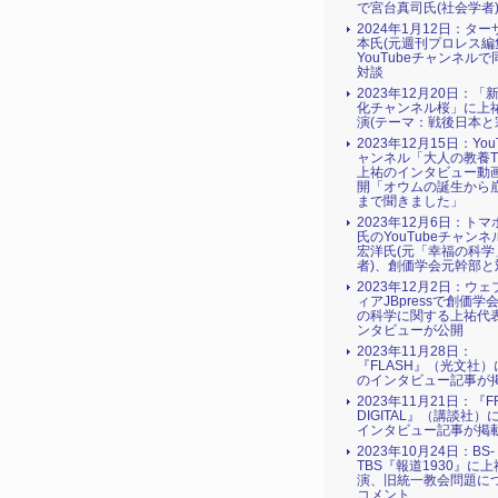
で宮台真司氏(社会学者
2024年1月12日：タ
本氏(元週刊プロレス編
YouTubeチャンネル
対談
2023年12月20日：「
化チャンネル桜」に上
演(テーマ：戦後日本と
2023年12月15日：You
ャンネル「大人の教養T
上祐のインタビュー動
開「オウムの誕生から
まで聞きました」
2023年12月6日：ト
氏のYouTubeチャン
宏洋氏(元「幸福の科学
者)、創価学会元幹部と
2023年12月2日：ウ
ィアJBpressで創価学
の科学に関する上祐代
ンタビューが公開
2023年11月28日：
『FLASH』（光文社
のインタビュー記事が
2023年11月21日：『FR
DIGITAL』（講談社）
インタビュー記事が掲
2023年10月24日：BS-
TBS『報道1930』に
演、旧統一教会問題に
コメント