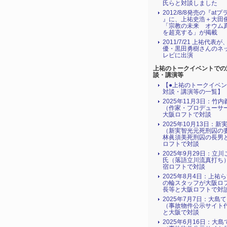
氏らと対談しました
2012/8/8発売の『atプ
』に、上祐史浩＋大田
「宗教の未来 オウム
を超克する」が掲載
2011/7/21 上祐代表
優・黒田勇樹さんのネ
レビに出演
上祐のトークイベントでの
談・講演等
【●上祐のトークイベ
対談・講演等の一覧】
2025年11月3日：竹
（作家・プロデューサ
大阪ロフトで対談
2025年10月13日：新
（新実智光元死刑囚の
林眞須美死刑囚の長男
ロフトで対談
2025年9月29日：立
氏（落語立川流真打ち
宿ロフトで対談
2025年8月4日：上祐
の輪スタッフが大阪ロ
長等と大阪ロフトで対
2025年7月7日：大島
（事故物件公示サイト
と大阪で対談
2025年6月16日：大