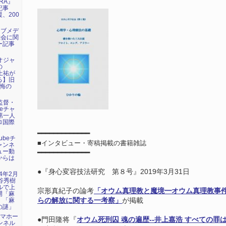
RA』
記事
、200
ェブメデ
教会に関
ー記事
デオジャ
の
に上祐が
る】旧
懺悔の
画監督・
beチャ
第一人
ロ国際
━━━━━━━━━━━━━
ubeチ
■
インタビュー・寄稿掲載の書籍雑誌
ャンネ
ュー動
━━━━━━━━━━━━━
からは
●『身心変容技法研究 第８号』2019年3月31日
24年2月
谷秀樹
ネルで上
宗形真紀子の論考
「オウム真理教と魔境━オウム真理教事
開「麻
」「麻
らの解放に関する一考察」
が掲載
の謎」
トマホー
●門田隆将『
オウム死刑囚 魂の遍歴--井上嘉浩 すべての罪
ャンネル