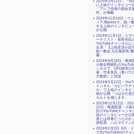
2025年3月21日：『AE
に上祐のインタビュー
「アレフ信者の脱会支援
件」が掲載
2024年11月14日：ウ
ィアJBpressで、統一
する上祐のインタビュ
が公開
2024年11月1日：ビ
ーナリスト・長野光氏
YouTubeチャンネル
出演「【上祐史浩が語
統一教会 元広報部長 
書」
2024年9月18日：映
小路谷秀樹氏のYouTu
ンネルで、UFO研究の
者・竹本良氏（聖パウ
大教授）と対談
2024年5月22日：YouT
ャンネル「カピバラチ
ル」で上祐のインタビ
画が公開「つばさの党
カルトを感じます」
2023年12月12日・20
22日：映画監督・小路
氏のYouTubeチャン
祐のインタビューが公
原とは何者だったのか
原彰晃 ハルマゲドン
2024年2月2日･6日：
ク氏(YouTuber)のチ