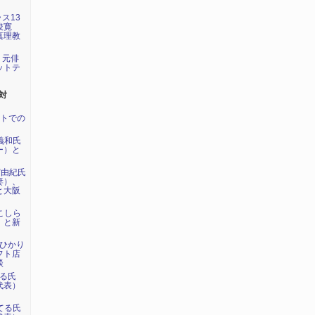
ラス13
俊寛
真理教
が、元俳
ットテ
対
ントでの
内義和氏
ー）と
実由紀氏
妻）、
と大阪
川こしら
）と新
らひかり
フト店
談
てる氏
代表）
島てる氏