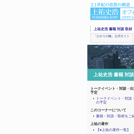
上祐史浩 書籍 対談 取材
「ひかりの輪」公式サイト
上祐史浩 書籍 対談
トークイベント・対談・出
予定
トークイベント・対談
の予定
このコーナーについて
書籍・対談・取材をご
上祐の著作
【●上祐の著作一覧】