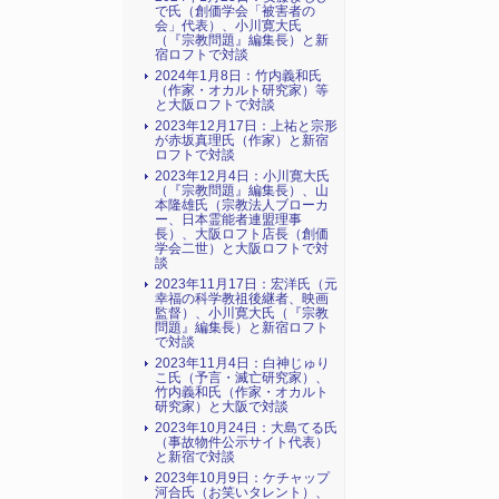
で氏（創価学会「被害者の
会」代表）、小川寛大氏
（『宗教問題』編集長）と新
宿ロフトで対談
2024年1月8日：竹内義和氏
（作家・オカルト研究家）等
と大阪ロフトで対談
2023年12月17日：上祐と宗形
が赤坂真理氏（作家）と新宿
ロフトで対談
2023年12月4日：小川寛大氏
（『宗教問題』編集長）、山
本隆雄氏（宗教法人ブローカ
ー、日本霊能者連盟理事
長）、大阪ロフト店長（創価
学会二世）と大阪ロフトで対
談
2023年11月17日：宏洋氏（元
幸福の科学教祖後継者、映画
監督）、小川寛大氏（『宗教
問題』編集長）と新宿ロフト
で対談
2023年11月4日：白神じゅり
こ氏（予言・滅亡研究家）、
竹内義和氏（作家・オカルト
研究家）と大阪で対談
2023年10月24日：大島てる氏
（事故物件公示サイト代表）
と新宿で対談
2023年10月9日：ケチャップ
河合氏（お笑いタレント）、