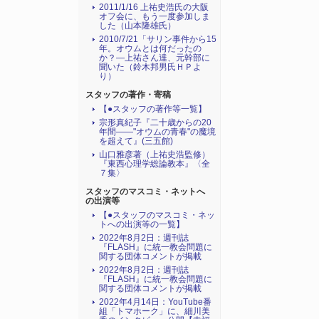
2011/1/16 上祐史浩氏の大阪
オフ会に、もう一度参加しま
した（山本隆雄氏）
2010/7/21「サリン事件から15
年。オウムとは何だったの
か？―上祐さん達、元幹部に
聞いた（鈴木邦男氏ＨＰよ
り）
スタッフの著作・寄稿
【●スタッフの著作等一覧】
宗形真紀子『二十歳からの20
年間――"オウムの青春"の魔境
を超えて』(三五館)
山口雅彦著（上祐史浩監修）
『東西心理学総論教本』〈全
７集〉
スタッフのマスコミ・ネットへ
の出演等
【●スタッフのマスコミ・ネッ
トへの出演等の一覧】
2022年8月2日：週刊誌
『FLASH』に統一教会問題に
関する団体コメントが掲載
2022年8月2日：週刊誌
『FLASH』に統一教会問題に
関する団体コメントが掲載
2022年4月14日：YouTube番
組「トマホーク」に、細川美