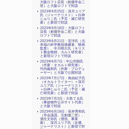
大阪ロフト店長（創価学会二
世）と大阪ロフトで対談
2023年9月25日：深月ユリア
氏（ジャーナリスト）＋白神
じゅりこ氏（予言・滅亡研究
家）と新宿で対談
2023年9月18日：大阪ロフト
店長（創価学会二世）と大阪
ロフトで対談
2023年8月21日：宏洋氏（元
幸福の科学教祖後継者、映画
監督）、中川晴久氏（キリス
ト教会牧師、カルト研究者）
と新宿ロフトで対談
2023年8月7日：中山市朗氏
（作家・オカルト研究者）、
竹内義和氏（作家・プロデュ
ーサー）と大阪で公開対談
2023年7月17日：角由紀子氏
（オカルトライター）＋深月
ユリア氏（ジャーナリスト）
＋白神じゅりこ氏（予言・滅
亡研究家）と新宿で対談
2023年7月3日：大島てる氏
（事故物件公示サイト代表）
と大阪で対談
2023年6月19日：長井秀和氏
（市会議員、元創価二世）、
酒生文弥氏（僧侶、事業
家）、深月ユリア氏（女優、
ジャーナリスト）と新宿で対