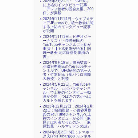
2025年3月21日：『AERA』
に上祐のインタビュー記事
「アレフ信者の脱会支援、200
件」が掲載
2024年11月14日：ウェブメデ
ィアJBpressで、統一教会に関
する上祐のインタビュー記事
が公開
2024年11月1日：ビデオジャ
ーナリスト・長野光氏の
YouTubeチャンネルに上祐が
出演「【上祐史浩が語る】旧
統一教会 元広報部長 懺悔の
書」
2024年9月18日：映画監督・
小路谷秀樹氏のYouTubeチャ
ンネルで、UFO研究の第一人
者・竹本良氏（聖パウロ国際
大教授）と対談
2024年5月22日：YouTubeチ
ャンネル「カピバラチャンネ
ル」で上祐のインタビュー動
画が公開「つばさの党からは
カルトを感じます」
2023年12月12日・2024年2月
22日：映画監督・小路谷秀樹
氏のYouTubeチャンネルで上
祐のインタビューが公開「麻
原とは何者だったのか」「麻
原彰晃 ハルマゲドンの謎」
2024年2月2日･6日：トマホー
ク氏(YouTuber)のチャンネル