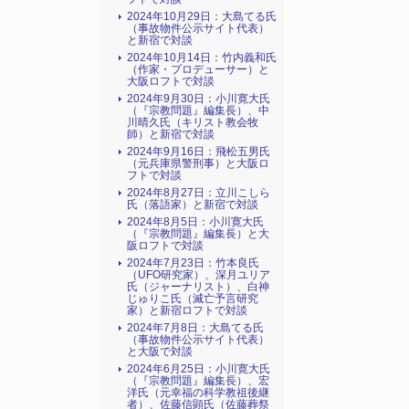
2024年10月29日：大島てる氏
（事故物件公示サイト代表）
と新宿で対談
2024年10月14日：竹内義和氏
（作家・プロデューサー）と
大阪ロフトで対談
2024年9月30日：小川寛大氏
（『宗教問題』編集長）、中
川晴久氏（キリスト教会牧
師）と新宿で対談
2024年9月16日：飛松五男氏
（元兵庫県警刑事）と大阪ロ
フトで対談
2024年8月27日：立川こしら
氏（落語家）と新宿で対談
2024年8月5日：小川寛大氏
（『宗教問題』編集長）と大
阪ロフトで対談
2024年7月23日：竹本良氏
（UFO研究家）、深月ユリア
氏（ジャーナリスト）、白神
じゅりこ氏（滅亡予言研究
家）と新宿ロフトで対談
2024年7月8日：大島てる氏
（事故物件公示サイト代表）
と大阪で対談
2024年6月25日：小川寛大氏
（『宗教問題』編集長）、宏
洋氏（元幸福の科学教祖後継
者）、佐藤信顕氏（佐藤葬祭