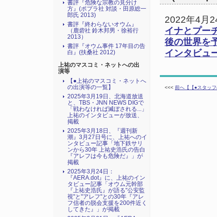
書評『危険な宗教の見分け
方』(ポプラ社 対談・田原総一
郎氏 2013)
2022年4
書評『終わらないオウム』
イナとプーチ
（鹿砦社 鈴木邦男・徐裕行
2013）
後の世界を
書評『オウム事件 17年目の告
インタビュ
白』(扶桑社 2012)
上祐のマスコミ・ネットへの出
演等
【●上祐のマスコミ・ネットへ
の出演等の一覧】
<<<
前へ【【●スタッ
2025年3月19日、北海道放送
と、TBS・JNN NEWS DIGで
「戦わなければ滅ぼされる...」
上祐のインタビューが放送、
掲載
2025年3月18日、『週刊新
潮』3月27日号に、上祐へのイ
ンタビュー記事「地下鉄サリ
ンから30年 上祐史浩氏の告白
『アレフは今も危険だ』」が
掲載
2025年3月24日：
『AERA.dot』に、上祐のイン
タビュー記事「オウム元幹部
『上祐史浩氏』が語る"公安監
視"と"アレフ"との30年『アレ
フ信者の脱会支援を200件近く
してきた』」が掲載