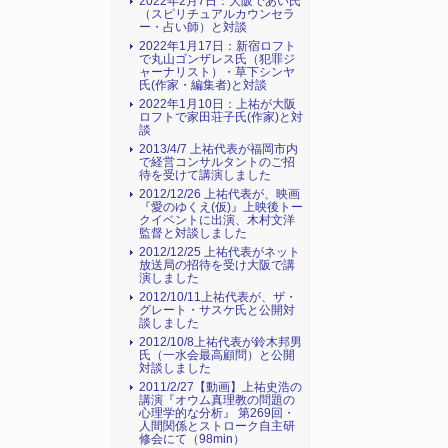
2022年2月7日：大阪であい氏
（スピリチュアルカウンセラ
ー・占い師）と対談
2022年1月17日：新宿ロフト
で丸山ゴンザレス氏（犯罪ジ
ャーナリスト）・草下シンヤ
氏(作家・編集者)と対談
2022年1月10日：上祐が大阪
ロフトで家田荘子氏(作家)と対
談
2013/4/7 上祐代表が福岡市内
で経営コンサルタントのご招
待を受けて講演しました
2012/12/26 上祐代表が、映画
『愛のゆくえ(仮)』上映後トー
クイベントに出演、木村文洋
監督と対談しました
2012/12/25 上祐代表がネット
放送局の招待を受け大阪で講
演しました
2012/10/11上祐代表が、ザ・
グレート・サスケ氏と公開対
談しました
2012/10/8上祐代表が鈴木邦男
氏（一水会最高顧問）と公開
対談しました
2011/2/27【動画】上祐史浩の
講演『オウム真理教の問題の
心理学的な分析』 第269回・
人間関係とストローク自主研
修会にて（98min）