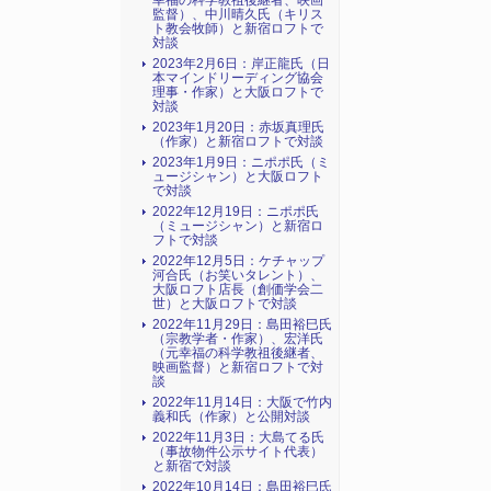
幸福の科学教祖後継者、映画
監督）、中川晴久氏（キリス
ト教会牧師）と新宿ロフトで
対談
2023年2月6日：岸正龍氏（日
本マインドリーディング協会
理事・作家）と大阪ロフトで
対談
2023年1月20日：赤坂真理氏
（作家）と新宿ロフトで対談
2023年1月9日：ニポポ氏（ミ
ュージシャン）と大阪ロフト
で対談
2022年12月19日：ニポポ氏
（ミュージシャン）と新宿ロ
フトで対談
2022年12月5日：ケチャップ
河合氏（お笑いタレント）、
大阪ロフト店長（創価学会二
世）と大阪ロフトで対談
2022年11月29日：島田裕巳氏
（宗教学者・作家）、宏洋氏
（元幸福の科学教祖後継者、
映画監督）と新宿ロフトで対
談
2022年11月14日：大阪で竹内
義和氏（作家）と公開対談
2022年11月3日：大島てる氏
（事故物件公示サイト代表）
と新宿で対談
2022年10月14日：島田裕巳氏