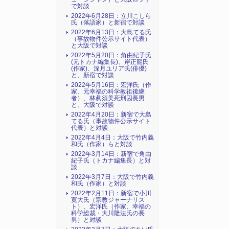
で対談
2022年6月28日：立川こしら
氏（落語家）と新宿で対談
2022年6月13日：大島てる氏
（事故物件公示サイト代表）
と大阪で対談
2022年5月20日：角由紀子氏
(元トカナ編集長)、岸正龍氏
(作家)、深月ユリア氏(俳優)
と、新宿で対談
2022年5月16日：宏洋氏（作
家、元幸福の科学教祖後継
者）、林眞須美死刑囚長男
と、大阪で対談
2022年4月20日：新宿で大島
てる氏（事故物件公示サイト
代表）と対談
2022年4月4日：大阪で竹内義
和氏（作家）らと対談
2022年3月14日：新宿で角由
紀子氏（トカナ編集長）と対
談
2022年3月7日：大阪で竹内義
和氏（作家）と対談
2022年2月11日：新宿で小川
寛大氏（宗教ジャーナリス
ト）、宏洋氏（作家、幸福の
科学総裁・大川隆法氏の長
男）と対談