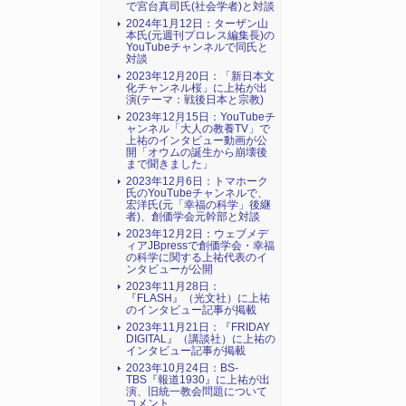
で宮台真司氏(社会学者)と対談
2024年1月12日：ターザン山
本氏(元週刊プロレス編集長)の
YouTubeチャンネルで同氏と
対談
2023年12月20日：「新日本文
化チャンネル桜」に上祐が出
演(テーマ：戦後日本と宗教)
2023年12月15日：YouTubeチ
ャンネル「大人の教養TV」で
上祐のインタビュー動画が公
開「オウムの誕生から崩壊後
まで聞きました」
2023年12月6日：トマホーク
氏のYouTubeチャンネルで、
宏洋氏(元「幸福の科学」後継
者)、創価学会元幹部と対談
2023年12月2日：ウェブメデ
ィアJBpressで創価学会・幸福
の科学に関する上祐代表のイ
ンタビューが公開
2023年11月28日：
『FLASH』（光文社）に上祐
のインタビュー記事が掲載
2023年11月21日：『FRIDAY
DIGITAL』（講談社）に上祐の
インタビュー記事が掲載
2023年10月24日：BS-
TBS『報道1930』に上祐が出
演、旧統一教会問題について
コメント