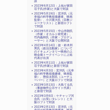
談
2023年6月12日：上祐が家田
荘子氏(作家)と大阪で対談
2023年5月19日：宏洋氏（元
幸福の科学教祖後継者、映画
監督）、小川寛大氏（宗教ジ
ャーナリスト）と新宿ロフト
で対談
2023年5月15日：中山市朗氏
（作家・オカルト研究者）、
竹内義和氏（作家・プロデュ
ーサー）と大阪で公開対談
2023年4月14日：故・鈴木邦
男氏（政治活動家）について
のドキュメンタリー映画の上
映会後トークイベントに上祐
代表が出演
2023年4月11日：上祐が家田
荘子氏(作家)と新宿で対談
2023年4月3日：宏洋氏（元幸
福の科学教祖後継者、映画監
督）、懲役太郎氏（ユーチュ
ーバー）と大阪ロフトで対談
2023年3月13日：大島てる氏
（事故物件公示サイト代表）
と新宿で対談
2023年3月6日：ケチャップ河
合氏（お笑いタレント）と大
阪ロフトで対談
2023年2月13日：宏洋氏（元