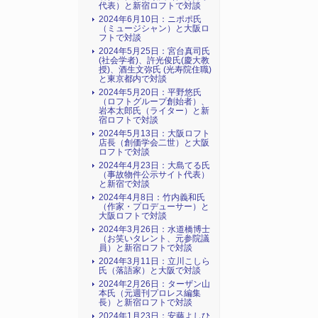
代表）と新宿ロフトで対談
2024年6月10日：ニポポ氏
（ミュージシャン）と大阪ロ
フトで対談
2024年5月25日：宮台真司氏
(社会学者)、許光俊氏(慶大教
授)、酒生文弥氏 (光寿院住職)
と東京都内で対談
2024年5月20日：平野悠氏
（ロフトグループ創始者）、
岩本太郎氏（ライター）と新
宿ロフトで対談
2024年5月13日：大阪ロフト
店長（創価学会二世）と大阪
ロフトで対談
2024年4月23日：大島てる氏
（事故物件公示サイト代表）
と新宿で対談
2024年4月8日：竹内義和氏
（作家・プロデューサー）と
大阪ロフトで対談
2024年3月26日：水道橋博士
（お笑いタレント、元参院議
員）と新宿ロフトで対談
2024年3月11日：立川こしら
氏（落語家）と大阪で対談
2024年2月26日：ターザン山
本氏（元週刊プロレス編集
長）と新宿ロフトで対談
2024年1月23日：安藤よしひ