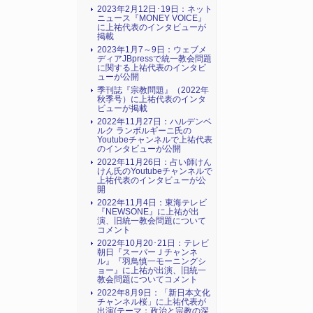
2023年2月12日･19日：ネット
ニュース『MONEY VOICE』
に上祐代表のインタビューが
掲載
2023年1月7～9日：ウェブメ
ディアJBpressで統一教会問題
に関する上祐代表のインタビ
ューが公開
季刊誌『宗教問題』（2022年
秋季号）に上祐代表のインタ
ビューが掲載
2022年11月27日：ハルデンベ
ルク ランボルギーニ氏の
Youtubeチャンネルで上祐代表
のインタビューが公開
2022年11月26日：占い師けん
けん氏のYoutubeチャンネルで
上祐代表のインタビューが公
開
2022年11月4日：東海テレビ
『NEWSONE』に上祐が出
演、旧統一教会問題について
コメント
2022年10月20･21日：テレビ
朝日『スーパーＪチャンネ
ル』『羽鳥慎一モーニングシ
ョー』に上祐が出演、旧統一
教会問題についてコメント
2022年8月9日：「新日本文化
チャンネル桜」に上祐代表が
出演(テーマ：政治と宗教の深