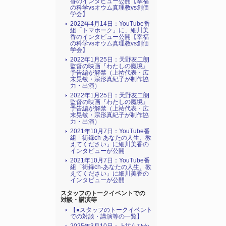
香のインタビュー公開【幸福
の科学vsオウム真理教vs創価
学会】
2022年4月14日：YouTube番
組「トマホーク」に、細川美
香のインタビュー公開【幸福
の科学vsオウム真理教vs創価
学会】
2022年1月25日：天野友二朗
監督の映画『わたしの魔境』
予告編が解禁（上祐代表・広
末晃敏・宗形真紀子が制作協
力・出演）
2022年1月25日：天野友二朗
監督の映画『わたしの魔境』
予告編が解禁（上祐代表・広
末晃敏・宗形真紀子が制作協
力・出演）
2021年10月7日：YouTube番
組「街録ch-あなたの人生、教
えてください」に細川美香の
インタビューが公開
2021年10月7日：YouTube番
組「街録ch-あなたの人生、教
えてください」に細川美香の
インタビューが公開
スタッフのトークイベントでの
対談・講演等
【●スタッフのトークイベント
での対談・講演等の一覧】