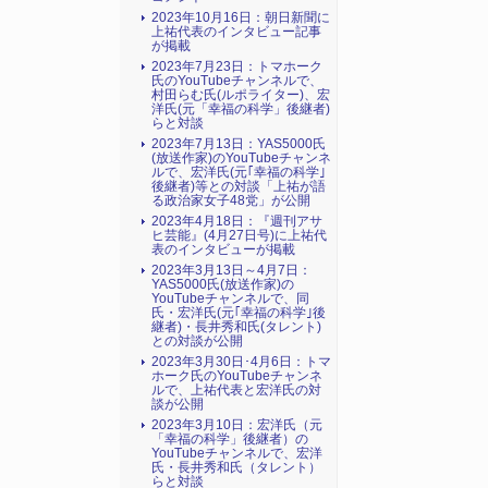
2023年10月16日：朝日新聞に
上祐代表のインタビュー記事
が掲載
2023年7月23日：トマホーク
氏のYouTubeチャンネルで、
村田らむ氏(ルポライター)、宏
洋氏(元「幸福の科学」後継者)
らと対談
2023年7月13日：YAS5000氏
(放送作家)のYouTubeチャンネ
ルで、宏洋氏(元｢幸福の科学｣
後継者)等との対談「上祐が語
る政治家女子48党」が公開
2023年4月18日：『週刊アサ
ヒ芸能』(4月27日号)に上祐代
表のインタビューが掲載
2023年3月13日～4月7日：
YAS5000氏(放送作家)の
YouTubeチャンネルで、同
氏・宏洋氏(元｢幸福の科学｣後
継者)・長井秀和氏(タレント)
との対談が公開
2023年3月30日･4月6日：トマ
ホーク氏のYouTubeチャンネ
ルで、上祐代表と宏洋氏の対
談が公開
2023年3月10日：宏洋氏（元
「幸福の科学」後継者）の
YouTubeチャンネルで、宏洋
氏・長井秀和氏（タレント）
らと対談