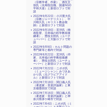
（宗教学者、作家）、酒生文
弥氏（光寿院住職、国連NGO
平和大使）と新宿ロフトで対
談
2022年9月22日：小川寛大氏
（宗教ジャーナリスト）、中
川晴久氏（キリスト教会牧
師）と新宿ロフトで対談
2022年9月19日：宏洋氏（映
画監督、元幸福の科学教祖後
継者）、懲役太郎氏（ユーチ
ューバー）と大阪ロフトで対
談
2022年9月9日：カルト問題の
専門家等と都内で対談
2022年8月22日：宏洋氏（作
家、元幸福の科学教祖後継
者）、懲役太郎氏（ユーチュ
ーバー）と新宿ロフトで対談
2022年7月22日：ニポポ氏
（ミュージシャン）みづきあ
かり氏（元グラビアアイド
ル）と新宿ロフトで対談
2022年7月18日：関口義人氏
（著述家・音楽評論家）と東
京都墨田区で対談
2022年7月16日：関口義人氏
（著述家・音楽評論家）と神
奈川県茅ケ崎市で対談
2022年7月4日：ニポポ氏（ミ
ュージシャン）と大阪ロフト