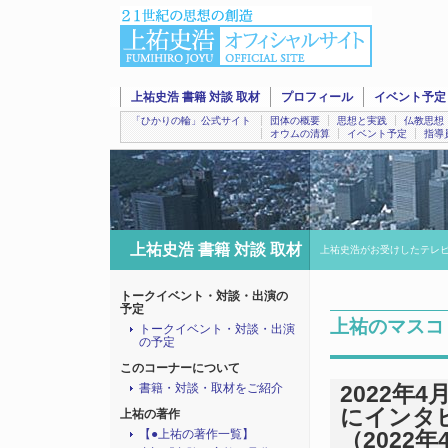
上祐史浩 書籍 対談 取材
プロフィール
イベント予定
「ひかりの輪」公式サイト
団体の概要
思想と実践
仏教思想
オウムの清算
イベント予定
指導
上祐史浩 書籍 対談 取材
上祐史浩がお受けしたテレ
トークイベント・対談・出演の
予定
上祐のマスコ
トークイベント・対談・出演
の予定
このコーナーについて
書籍・対談・取材をご紹介
2022年
にインタ
上祐の著作
【●上祐の著作一覧】
（2022年