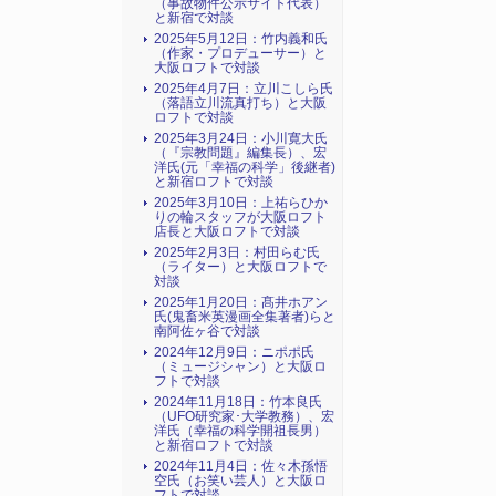
（事故物件公示サイト代表）
と新宿で対談
2025年5月12日：竹内義和氏
（作家・プロデューサー）と
大阪ロフトで対談
2025年4月7日：立川こしら氏
（落語立川流真打ち）と大阪
ロフトで対談
2025年3月24日：小川寛大氏
（『宗教問題』編集長）、宏
洋氏(元「幸福の科学」後継者)
と新宿ロフトで対談
2025年3月10日：上祐らひか
りの輪スタッフが大阪ロフト
店長と大阪ロフトで対談
2025年2月3日：村田らむ氏
（ライター）と大阪ロフトで
対談
2025年1月20日：髙井ホアン
氏(鬼畜米英漫画全集著者)らと
南阿佐ヶ谷で対談
2024年12月9日：ニポポ氏
（ミュージシャン）と大阪ロ
フトで対談
2024年11月18日：竹本良氏
（UFO研究家･大学教務）、宏
洋氏（幸福の科学開祖長男）
と新宿ロフトで対談
2024年11月4日：佐々木孫悟
空氏（お笑い芸人）と大阪ロ
フトで対談