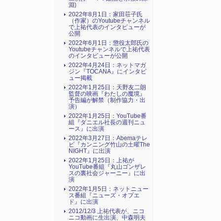
淵)
2022年8月1日：家田荘子氏
（作家）のYoutubeチャンネル
で上祐代表のインタビューが
公開
2022年6月1日：懲役太郎氏の
Youtubeチャンネルで上祐代表
のインタビューが公開
2022年4月24日：ネットマガ
ジン『TOCANA』にインタビ
ュー掲載
2022年1月25日：天野友二朗
監督の映画『わたしの魔境』
予告編が解禁（制作協力・出
演）
2022年1月25日：YouTube番
組『ダニエル社長の週刊ニュ
ース』に出演
2022年3月27日：Abemaテレ
ビ『カンニング竹山の土曜The
NIGHT』に出演
2022年1月25日：上祐が
YouTube番組『丸山ゴンザレ
スの裏社会ジャーニー』に出
演
2022年1月5日：ネットニュー
ス番組『ニューズ・オプエ
ド』に出演
2012/12/3 上祐代表が、ニコ
ニコ動画に生出演、中森明夫