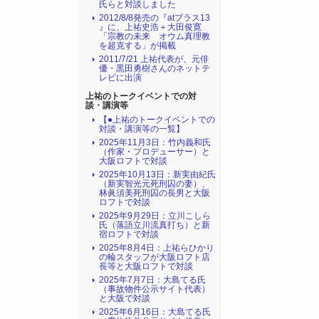
氏らと対談しました
2012/8/8発売の『atプラス13
』に、上祐史浩＋大田俊寛
「宗教の未来 オウム真理教
を超克する」が掲載
2011/7/21 上祐代表が、元俳
優・黒田勇樹さんのネットテ
レビに出演
上祐のトークイベントでの対
談・講演等
【●上祐のトークイベントでの
対談・講演等の一覧】
2025年11月3日：竹内義和氏
（作家・プロデューサー）と
大阪ロフトで対談
2025年10月13日：新実由紀氏
（新実智光元死刑囚の妻）、
林眞須美死刑囚の長男と大阪
ロフトで対談
2025年9月29日：立川こしら
氏（落語立川流真打ち）と新
宿ロフトで対談
2025年8月4日：上祐らひかり
の輪スタッフが大阪ロフト店
長等と大阪ロフトで対談
2025年7月7日：大島てる氏
（事故物件公示サイト代表）
と大阪で対談
2025年6月16日：大島てる氏