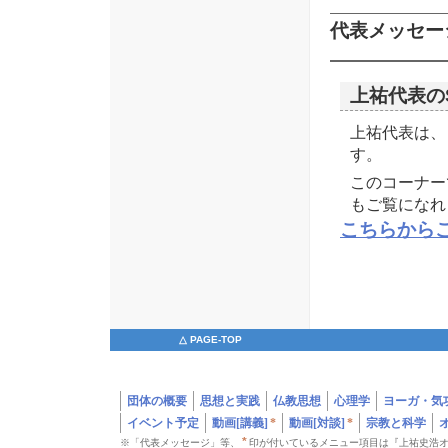
代表メッセー
上祐代表の
上祐代表は、
す。
このコーナー
もご覧になれ
こちらから
△ PAGE-TOP
団体の概要
思想と実践
仏教思想
心理学
ヨーガ・気
イベント予定
動画[講義]
*
動画[対談]
*
宗教と科学
*
※「代表メッセージ」等、
印が付いているメニュー項目は『上祐史浩