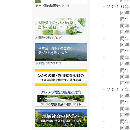
・２０１６
テーマ別の動画サイトです
・ 同年 
・ 同年 
・ 同年
・ 同年 
・ 同年 
水野副代表のブログ
・ 同年 
・ 同年 
・ 同年 
・ 同年 
広末副代表のブログ
・ 同年１
・ 同年１
・ 同年１
・２０１７
・ 同年 
・ 同年 
・ 同年 
・ 同年 
・ 同年 
・ 同年 