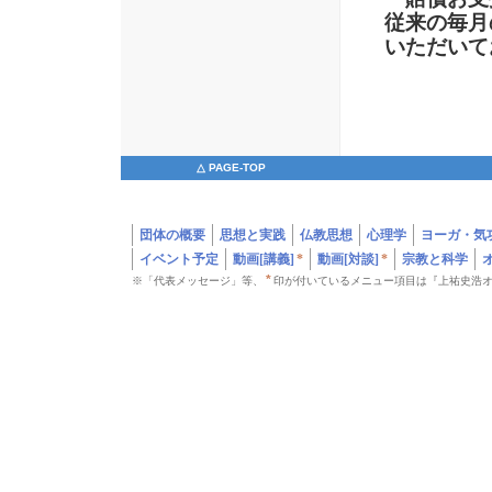
従来の毎月
いただいて
△ PAGE-TOP
団体の概要
思想と実践
仏教思想
心理学
ヨーガ・気
イベント予定
動画[講義]
*
動画[対談]
*
宗教と科学
*
※「代表メッセージ」等、
印が付いているメニュー項目は『上祐史浩