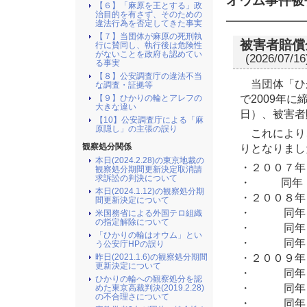
オウム事件被
【６】「麻原を王とする」政
治目的を有さず、そのための
違法行為を否定してきた事実
【７】当団体が麻原の死刑執
被害者賠償
行に賛同し、執行後は危険性
がないことを政府も認めてい
(2026/07/16
る事実
【８】公安調査庁の違法不当
当団体「ひ
な調査・証拠等
で2009年に
【９】ひかりの輪とアレフの
大きな違い
日）、被害者
【10】公安調査庁による「麻
原隠し」の主張の誤り
これにより
りとなりまし
観察処分関係
本日(2024.2.28)の東京地裁の
・２００７年
観察処分期間更新決定取消請
求訴訟の判決について
・ 同年 
本日(2024.1.12)の観察処分期
・２００８年
間更新決定について
・ 同年 
米国務省による外国テロ組織
の指定解除について
・ 同年１
「ひかりの輪はオウム」とい
・ 同年１
う公安庁HPの誤り
・２００９年
昨日(2021.1.6)の観察処分期間
更新決定について
・ 同年 
ひかりの輪への観察処分を認
・ 同年 
めた東京高裁判決(2019.2.28)
の不合理さについて
・ 同年１