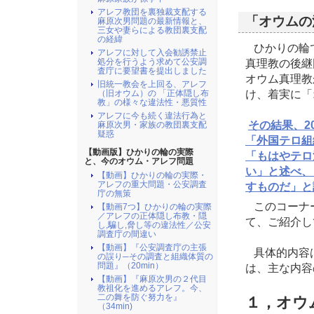
アレ
アレフ教団を裏独裁支配する
や妻
「オウムの
麻原次男問題の最新情報と、
三女や妻らによる教団裏支配
2025/04/17
アレ
の経緯
ひかりの輪で
に要
アレフに対して入会勧誘禁止
処分を行うよう求めて公安調
真理教の後継
2025/03/18
【動
査庁に要望書を提出しました
オウム真理教
旧統一教会を上回る、アレフ
無策
け、着実に「
（旧オウム）の 「正体隠し布
教」の様々な違法性・悪質性
2025/03/16
【動
アレフに今も続く違法行為と
騙し
その結果、2
麻原次男・家族の教団裏支配
疑惑
2025/03/16
「外国テロ組
旧統
【動画版】ひかりの輪の実際
「もはやテロ
の様
と、今のオウム・アレフ問題
い」と述べ、
2025/03/16
アレ
【動画】ひかりの輪の実際・
アレフの重大問題・公安調査
すものだ」と
2025/03/09
庁の無策
【動
このコーナ
【動画7つ】ひかりの輪の実際
題』（
／アレフの正体隠し布教・隠
て、ご紹介し
し,騙し,脅し等の違法性／公安
2025/03/09
【動
調査庁の間違い
舞を防
【動画】『公安調査庁の主張
具体的内容
の誤り─その調査と組織体質の
2025/03/09
【動
問題』（20min）
は、主な内容
【動画】『麻原次男の２代目
問題
教祖化を進めるアレフ。今、
二の舞を防ぐ努力を』
2025/03/07
１，オウ
【動
（34min)