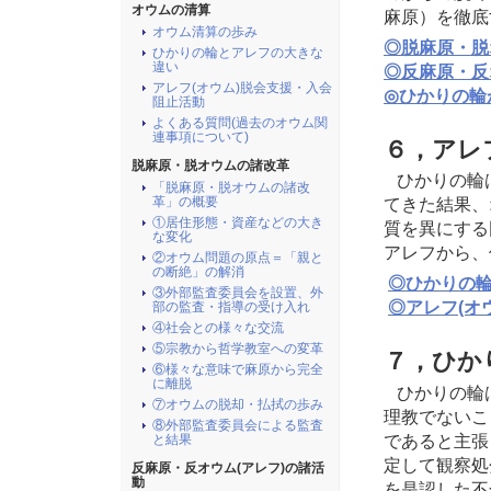
オウムの清算
麻原）を徹底
オウム清算の歩み
◎脱麻原・脱
ひかりの輪とアレフの大きな
違い
◎反麻原・反
アレフ(オウム)脱会支援・入会
◎ひかりの輪
阻止活動
よくある質問(過去のオウム関
連事項について)
６，アレ
脱麻原・脱オウムの諸改革
ひかりの輪
「脱麻原・脱オウムの諸改
革」の概要
てきた結果、
①居住形態・資産などの大き
質を異にする
な変化
アレフから、
②オウム問題の原点＝「親と
の断絶」の解消
◎ひかりの
③外部監査委員会を設置、外
◎アレフ(オ
部の監査・指導の受け入れ
④社会との様々な交流
⑤宗教から哲学教室への変革
７，ひか
⑥様々な意味で麻原から完全
に離脱
ひかりの輪
⑦オウムの脱却・払拭の歩み
理教でないこ
⑧外部監査委員会による監査
であると主張
と結果
定して観察処
反麻原・反オウム(アレフ)の諸活
動
を是認した不