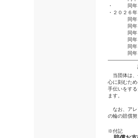
・ 同年１
・２０２６
同年 ２
同年 ３
同年 ４
同年 ５
同年 ６
同年 ７
――――――
計 ７
当団体は、
心に刻むため
手伝いをする
ます。
なお、アレ
の輪の賠償努
※付記
賠償お支