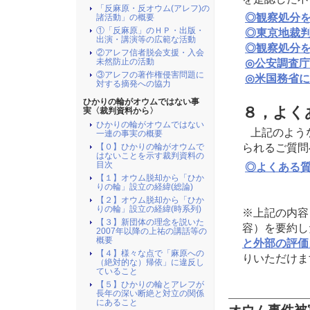
「反麻原・反オウム(アレフ)の
◎観察処分
諸活動」の概要
①「反麻原」のＨＰ・出版・
◎東京地裁
出演・講演等の広範な活動
◎観察処分
②アレフ信者脱会支援・入会
未然防止の活動
◎公安調査庁
③アレフの著作権侵害問題に
◎米国務省
対する摘発への協力
ひかりの輪がオウムではない事
８，よく
実〈裁判資料から〉
ひかりの輪がオウムではない
上記のよう
一連の事実の概要
られるご質問
【０】ひかりの輪がオウムで
はないことを示す裁判資料の
目次
◎よくある
【１】オウム脱却から「ひか
りの輪」設立の経緯(総論)
【２】オウム脱却から「ひか
りの輪」設立の経緯(時系列)
※上記の内容
【３】新団体の理念を説いた
容）を要約し
2007年以降の上祐の講話等の
概要
と外部の評価
【４】様々な点で「麻原への
りいただけま
（絶対的な）帰依」に違反し
ていること
【５】ひかりの輪とアレフが
長年の深い断絶と対立の関係
にあること