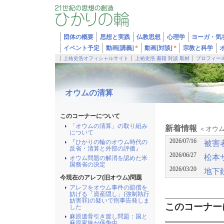
団体の概要
思想と実践
仏教思想
心理学
ヨーガ・気
イベント予定
動画[講義]
*
動画[対談]
*
宗教と科学
上祐史浩オフィシャルサイト
上祐史浩 書籍 対談 取材
プロフィー
オウムの清算
このコーナーについて
「オウムの清算」の取り組み
新着情報
＜オウ
について
2026/07/16
『ひかりの輪のオウム時代の
被害
反省・清算と外部の評価』
2026/06/27
松本
オウム問題の解消を認めた米
国務省の決定
2026/03/20
地下
今現在のアレフ(旧オウム)問題
2025/08/07
アレ
アレフをオウム事件の賠償を
妨げる「資産隠し」(強制執行
罪)
妨害罪)の疑いで刑事告発しま
このコーナー
した
2025/07/01
麻原
麻原遺骨引き渡し問題：国と
2025/06/17
麻原家族が係争中