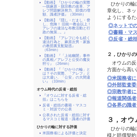
フの
【動画】『ひかりの輪の実際
ひかりの輪
―脱麻原・脱宗教の改革、ア
2025/03/06
【動
章化し、ネッ
レフ問題解決努力、賠償の増
額、識者評価』（30min）
団裏
ようにするた
【動画】『隠し・だまし・脅
2025/03/05
【動
し、危険！ 旧統一教会以上！
◎ネットで
アレフの違法な布教活動と行
り』（
◎書籍・マ
政の無策...。』
【動画】『アレフに今も続く
◎反省・総
2025/03/03
【動
違法行為と、麻原次男・家族
の教団裏支配疑惑』
違い
（63min）
２，ひかりの
2025/01/16
『ひ
【動画】『「上祐幽閉」事件
の真相／アレフと公安の魔女
オウムの反
2024/01/12
本日(
狩り』（26min）
方面から高い
【動画】『「ひかりの輪」と
2023/03/13
アレ
は？その実際、「アレフ」と
◎米国務省に
は大違い、「公安」の大間違
化に
い』（33min）
◎外部監査委
2022/11/12
『ひ
オウム時代の反省・総括
◎宗教学者に
宛の
『オウムに対する反省・総
◎報道関係者
括』はこちらを
2022/08/29
米国
◎各界の識者
反省・総括の書籍・マスコ
ミ・対談での公表
2022/06/22
オウ
公表された反省・総括に対す
３，オウ
るマスコミ報道・識者の評価
2022/05/21
オウ
ひかりの輪に対する評価
2022/05/21
ひかりの輪
00
米国務省による評価と決定
様と賠償契約