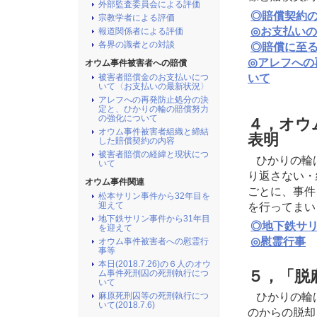
外部監査委員会による評価
◎賠償契約
宗教学者による評価
◎お支払い
報道関係者による評価
各界の識者との対談
◎賠償に至
◎アレフへの
オウム事件被害者への賠償
いて
被害者賠償金のお支払いにつ
いて〈お支払いの最新状況〉
アレフへの再発防止処分の決
定と、ひかりの輪の賠償努力
の強化について
４，オウ
オウム事件被害者組織と締結
表明
した賠償契約の内容
被害者賠償の経緯と現状につ
ひかりの輪
いて
り返さない・
オウム事件関連
ごとに、事件
松本サリン事件から32年目を
を行ってまい
迎えて
地下鉄サリン事件から31年目
◎地下鉄サ
を迎えて
◎慰霊行事
オウム事件被害者への慰霊行
事等
本日(2018.7.26)の６人のオウ
５，「脱
ム事件死刑囚の死刑執行につ
いて
ひかりの輪
麻原死刑囚等の死刑執行につ
いて(2018.7.6)
のからの脱却