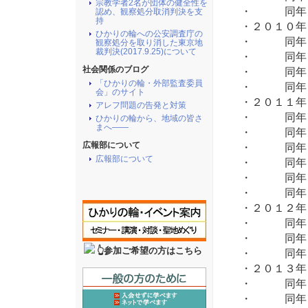
宗教学者2名が団体の健全性を
・ 同年１
認め、観察処分取消判決を支
持
・２０１０
ひかりの輪への公安調査庁の
・ 同年 
観察処分を取り消した東京地
裁判決(2017.9.25)について
・ 同年 
社会関係のブログ
・ 同年 
「ひかりの輪・外部監査委員
・ 同年１
会」のサイト
・２０１１年
アレフ問題の告発と対策
・ 同年 
ひかりの輪から、地域の皆さ
まへ――
・ 同年 
広報部について
・ 同年 
広報部について
・ 同年 
・ 同年１
・ 同年１
・２０１２
・ 同年 
・ 同年 
👆参加ご希望の方はこちら
・ 同年１
・２０１３年
・ 同年 
・ 同年 