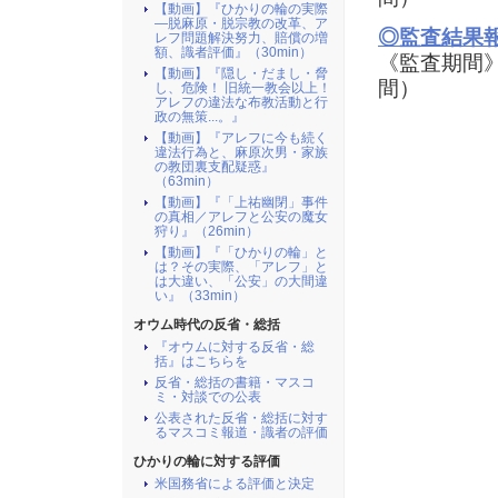
【動画】『ひかりの輪の実際
―脱麻原・脱宗教の改革、ア
◎監査結果報
レフ問題解決努力、賠償の増
額、識者評価』（30min）
《監査期間》 
【動画】『隠し・だまし・脅
間）
し、危険！ 旧統一教会以上！
アレフの違法な布教活動と行
政の無策...。』
【動画】『アレフに今も続く
違法行為と、麻原次男・家族
の教団裏支配疑惑』
（63min）
【動画】『「上祐幽閉」事件
の真相／アレフと公安の魔女
狩り』（26min）
【動画】『「ひかりの輪」と
は？その実際、「アレフ」と
は大違い、「公安」の大間違
い』（33min）
オウム時代の反省・総括
『オウムに対する反省・総
括』はこちらを
反省・総括の書籍・マスコ
ミ・対談での公表
公表された反省・総括に対す
るマスコミ報道・識者の評価
ひかりの輪に対する評価
米国務省による評価と決定