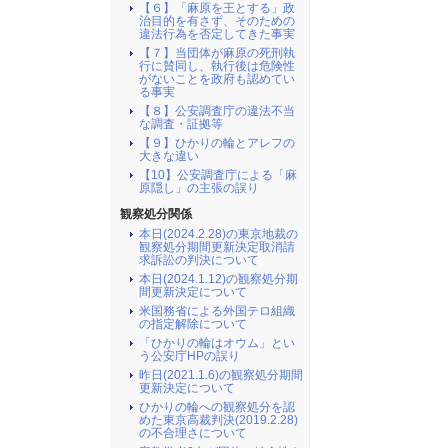
【６】「麻原を王とする」政
治目的を有さず、そのための
違法行為を否定してきた事実
【７】当団体が麻原の死刑執
行に賛同し、執行後は危険性
がないことを政府も認めてい
る事実
【８】公安調査庁の違法不当
な調査・証拠等
【９】ひかりの輪とアレフの
大きな違い
【10】公安調査庁による「麻
原隠し」の主張の誤り
観察処分関係
本日(2024.2.28)の東京地裁の
観察処分期間更新決定取消請
求訴訟の判決について
本日(2024.1.12)の観察処分期
間更新決定について
米国務省による外国テロ組織
の指定解除について
「ひかりの輪はオウム」とい
う公安庁HPの誤り
昨日(2021.1.6)の観察処分期間
更新決定について
ひかりの輪への観察処分を認
めた東京高裁判決(2019.2.28)
の不合理さについて