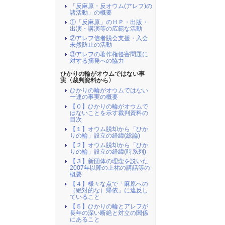
「反麻原・反オウム(アレフ)の
諸活動」の概要
①「反麻原」のＨＰ・出版・
出演・講演等の広範な活動
②アレフ信者脱会支援・入会
未然防止の活動
③アレフの著作権侵害問題に
対する摘発への協力
ひかりの輪がオウムではない事
実〈裁判資料から〉
ひかりの輪がオウムではない
一連の事実の概要
【０】ひかりの輪がオウムで
はないことを示す裁判資料の
目次
【１】オウム脱却から「ひか
りの輪」設立の経緯(総論)
【２】オウム脱却から「ひか
りの輪」設立の経緯(時系列)
【３】新団体の理念を説いた
2007年以降の上祐の講話等の
概要
【４】様々な点で「麻原への
（絶対的な）帰依」に違反し
ていること
【５】ひかりの輪とアレフが
長年の深い断絶と対立の関係
にあること