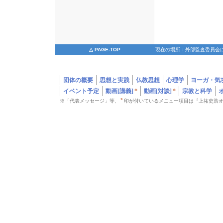
△ PAGE-TOP
現在の場所：外部監査委員会に
団体の概要
思想と実践
仏教思想
心理学
ヨーガ・気
イベント予定
動画[講義]
*
動画[対談]
*
宗教と科学
*
※「代表メッセージ」等、
印が付いているメニュー項目は『上祐史浩