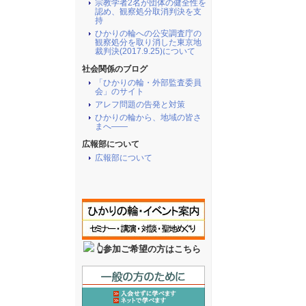
宗教学者2名が団体の健全性を
認め、観察処分取消判決を支
持
ひかりの輪への公安調査庁の
観察処分を取り消した東京地
裁判決(2017.9.25)について
社会関係のブログ
「ひかりの輪・外部監査委員
会」のサイト
アレフ問題の告発と対策
ひかりの輪から、地域の皆さ
まへ――
広報部について
広報部について
👆参加ご希望の方はこちら