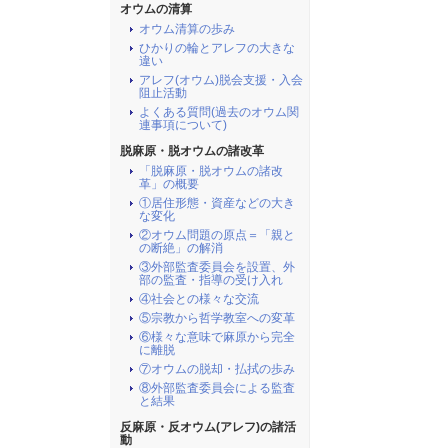
オウムの清算
オウム清算の歩み
ひかりの輪とアレフの大きな
違い
アレフ(オウム)脱会支援・入会
阻止活動
よくある質問(過去のオウム関
連事項について)
脱麻原・脱オウムの諸改革
「脱麻原・脱オウムの諸改
革」の概要
①居住形態・資産などの大き
な変化
②オウム問題の原点＝「親と
の断絶」の解消
③外部監査委員会を設置、外
部の監査・指導の受け入れ
④社会との様々な交流
⑤宗教から哲学教室への変革
⑥様々な意味で麻原から完全
に離脱
⑦オウムの脱却・払拭の歩み
⑧外部監査委員会による監査
と結果
反麻原・反オウム(アレフ)の諸活
動