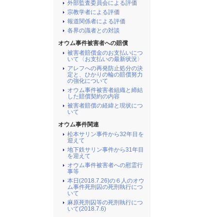
外部監査委員会による評価
宗教学者による評価
報道関係者による評価
各界の識者との対談
オウム事件被害者への賠償
被害者賠償金のお支払いにつ
いて〈お支払いの最新状況〉
アレフへの再発防止処分の決
定と、ひかりの輪の賠償努力
の強化について
オウム事件被害者組織と締結
した賠償契約の内容
被害者賠償の経緯と現状につ
いて
オウム事件関連
松本サリン事件から32年目を
迎えて
地下鉄サリン事件から31年目
を迎えて
オウム事件被害者への慰霊行
事等
本日(2018.7.26)の６人のオウ
ム事件死刑囚の死刑執行につ
いて
麻原死刑囚等の死刑執行につ
いて(2018.7.6)