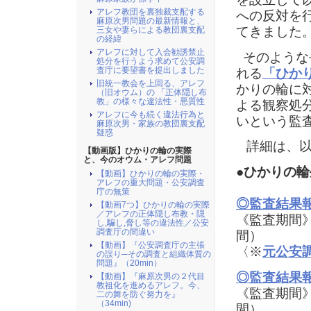
アレフ教団を裏独裁支配する
への反対を
麻原次男問題の最新情報と、
てきました
三女や妻らによる教団裏支配
の経緯
アレフに対して入会勧誘禁止
そのような
処分を行うよう求めて公安調
査庁に要望書を提出しました
れる
「ひか
旧統一教会を上回る、アレフ
かりの輪に
（旧オウム）の 「正体隠し布
教」の様々な違法性・悪質性
よる観察処
アレフに今も続く違法行為と
いという監
麻原次男・家族の教団裏支配
疑惑
詳細は、以
【動画版】ひかりの輪の実際
と、今のオウム・アレフ問題
●ひかりの
【動画】ひかりの輪の実際・
アレフの重大問題・公安調査
庁の無策
◎監査結果報
【動画7つ】ひかりの輪の実際
／アレフの正体隠し布教・隠
《監査期間》 
し,騙し,脅し等の違法性／公安
調査庁の間違い
間）
【動画】『公安調査庁の主張
〈※
元公安
の誤り─その調査と組織体質の
問題』（20min）
◎監査結果報
【動画】『麻原次男の２代目
教祖化を進めるアレフ。今、
《監査期間》 
二の舞を防ぐ努力を』
（34min)
間）