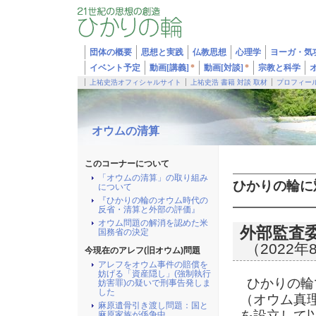
団体の概要
思想と実践
仏教思想
心理学
ヨーガ・気
イベント予定
動画[講義]
*
動画[対談]
*
宗教と科学
上祐史浩オフィシャルサイト
上祐史浩 書籍 対談 取材
プロフィー
オウムの清算
このコーナーについて
「オウムの清算」の取り組み
ひかりの輪に
について
『ひかりの輪のオウム時代の
反省・清算と外部の評価』
オウム問題の解消を認めた米
外部監査
国務省の決定
（2022年
今現在のアレフ(旧オウム)問題
アレフをオウム事件の賠償を
妨げる「資産隠し」(強制執行
ひかりの輪で
妨害罪)の疑いで刑事告発しま
した
（オウム真
麻原遺骨引き渡し問題：国と
を設立して
麻原家族が係争中