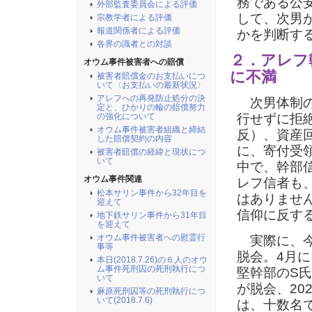
務である公
外部監査委員会による評価
して、
次男
宗教学者による評価
報道関係者による評価
かを判断す
各界の識者との対談
２．アレフ
オウム事件被害者への賠償
に不満
被害者賠償金のお支払いにつ
いて〈お支払いの最新状況〉
アレフへの再発防止処分の決
次男体制の
定と、ひかりの輪の賠償努力
の強化について
行せずに拒
オウム事件被害者組織と締結
反）、資産
した賠償契約の内容
に、寄付受
被害者賠償の経緯と現状につ
いて
中で、幹部
オウム事件関連
レフ信者も
松本サリン事件から32年目を
はありませ
迎えて
信仰に反す
地下鉄サリン事件から31年目
を迎えて
オウム事件被害者への慰霊行
実際に、今
事等
脱会。4月
本日(2018.7.26)の６人のオウ
ム事件死刑囚の死刑執行につ
堅幹部のS氏
いて
が脱会、20
麻原死刑囚等の死刑執行につ
いて(2018.7.6)
は、十数名