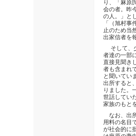
り、「麻原
会の者。昨
の人。」と
「（旭村事
止のため当
出家信者を
そして、少
者達の一部
直接見聞き
者も含まれ
と聞いていま
出所すると
りました。
世話してい
家族のもと
なお、出所
用料の名目
が社会的に