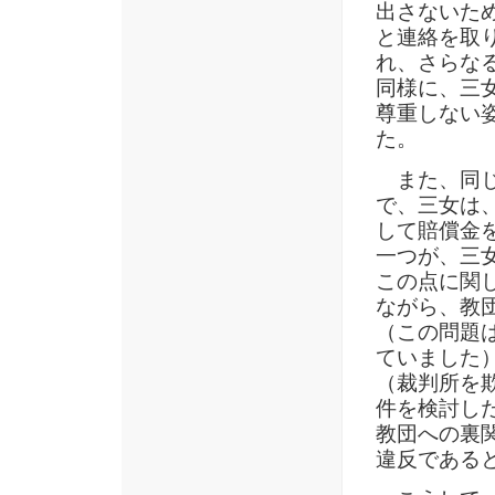
出さないた
と連絡を取
れ、さらな
同様に、三
尊重しない
た。
また、同
で、三女は
して賠償金
一つが、三
この点に関
ながら、教
（この問題
ていました
（裁判所を
件を検討し
教団への裏
違反である