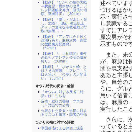
述べていま
【動画】『ひかりの輪の実際
―脱麻原・脱宗教の改革、ア
づけるばか
レフ問題解決努力、賠償の増
額、識者評価』（30min）
示・実行さ
【動画】『隠し・だまし・脅
し意識する
し、危険！ 旧統一教会以上！
アレフの違法な布教活動と行
すでにアレ
政の無策...。』
原次男がそ
【動画】『アレフに今も続く
違法行為と、麻原次男・家族
示すもので
の教団裏支配疑惑』
（63min）
また、未公
【動画】『「上祐幽閉」事件
の真相／アレフと公安の魔女
が、
麻原は
狩り』（26min）
【動画】『「ひかりの輪」と
団を裏支配
は？その実際、「アレフ」と
あると主張
は大違い、「公安」の大間違
い』（33min）
や、
自分の
オウム時代の反省・総括
うに、
グル
『オウムに対する反省・総
用いて信者
括』はこちらを
は、麻原の
反省・総括の書籍・マスコ
ミ・対談での公表
実行したこ
公表された反省・総括に対す
るマスコミ報道・識者の評価
さらに、次
ひかりの輪に対する評価
っている
と
米国務省による評価と決定