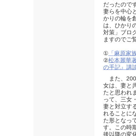
だったのです
妻らを中心
かりの輪を
は、ひかり
対策」ブロ
ますのでご
①
「麻原家
②
松本麗華
の手記』講
また、200
女は、妻と
たと思われま
って、三女
妻と対立す
れることに
た形となっ
す。この時期
後以降の変