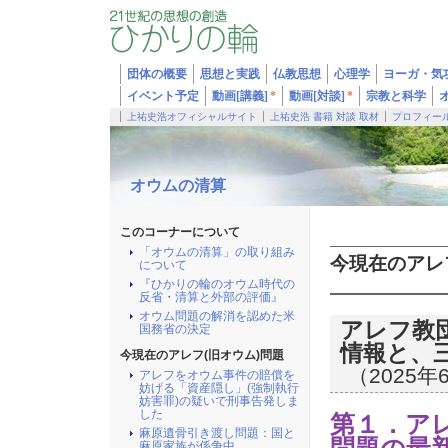
団体の概要
思想と実践
仏教思想
心理学
ヨーガ・気
イベント予定
動画[講義]
*
動画[対談]
*
宗教と科学
上祐史浩オフィシャルサイト
上祐史浩 書籍 対談 取材
プロフィー
オウムの清算
このコーナーについて
「オウムの清算」の取り組み
今現在のアレ
について
『ひかりの輪のオウム時代の
反省・清算と外部の評価』
オウム問題の解消を認めた米
アレフ教
国務省の決定
情報と、
今現在のアレフ(旧オウム)問題
（2025年
アレフをオウム事件の賠償を
妨げる「資産隠し」(強制執行
妨害罪)の疑いで刑事告発しま
した
第１．ア
麻原遺骨引き渡し問題：国と
麻原家族が係争中