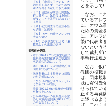
って、当局
【６】「麻原を王とする」政
とを示して
治目的を有さず、そのための
違法行為を否定してきた事実
【７】当団体が麻原の死刑執
なお、これ
行に賛同し、執行後は危険性
がないことを政府も認めてい
ているアレフ
る事実
に、オウム
【８】公安調査庁の違法不当
な調査・証拠等
ための資金
【９】ひかりの輪とアレフの
に、アレフ
大きな違い
繁に代表者
【10】公安調査庁による「麻
原隠し」の主張の誤り
ないという
観察処分関係
して裁判所
本日(2024.2.28)の東京地裁の
事執行法違
観察処分期間更新決定取消請
求訴訟の判決について
なお、仮に
本日(2024.1.12)の観察処分期
間更新決定について
教団の役職
米国務省による外国テロ組織
は、団体規
の指定解除について
「ひかりの輪はオウム」とい
既に寄付受
う公安庁HPの誤り
せられてい
昨日(2021.1.6)の観察処分期間
更新決定について
止する再発
ひかりの輪への観察処分を認
に述べるよ
めた東京高裁判決(2019.2.28)
の不合理さについて
ば、これも