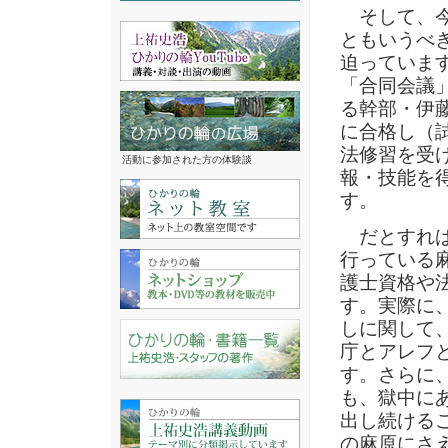
そして、今
ともいうべ
迫っていま
「合同会議
る幹部・伊藤
に合格し（試
法修習を受
活動に参加された方の体験談
報・技能を
す。
だとすれば
行っている
護士資格や
す。実際に
しに関して
庁とアレフ
す。さらに
も、獄中に
出し続ける
の麻原にさ