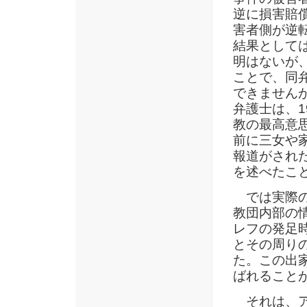
逆に損害賠
害者側が逆
結果として
明はないが
ことで、同
できません
弁護士は、1
教の最高意思
前に三女や
報道がされた
を述べたこ
では実際の
教団内部の
レフの発足
とその周り
た。この出
ばれること
それは、アレ