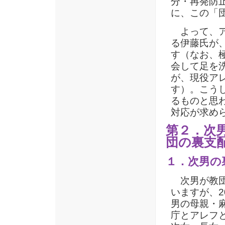
分・再発防
に、この「
よって、ア
る伊藤氏が
す（なお、
会して足を
が、現役ア
す）。こう
るものと思
対応が求め
第２．次
団の裏支
１．次男の
次男が教団
いますが、2
男の母親・
庁とアレフ