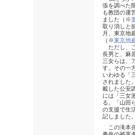
張を調べた
も教団の運
ました（※
取り消しと損
月、東京地
（※
東京地
ただし、こ
長男と、麻
三女らは、
す。その一
いわゆる「
されました。
載した公安
には「三女
る。「山田
の支援で生
記しました
この滝本弁
事件の被害