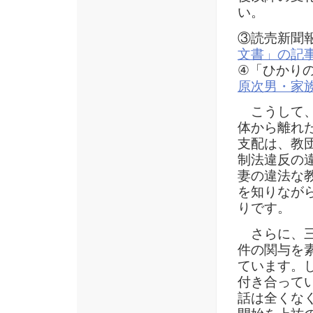
い。
③読売新聞
文書」の記
④「ひかり
原次男・家
こうして、
体から離れ
支配は、教
制法違反の
妻の違法な
を知りなが
りです。
さらに、三
件の関与を
ています。し
付き合って
話は全くなく