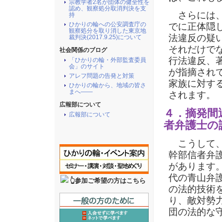
宗教学者2名が団体の健全性を
認め、観察処分取消判決を支
さらには、
持
ひかりの輪への公安調査庁の
でに正体隠
観察処分を取り消した東京地
法違反の疑
裁判決(2017.9.25)について
それだけで
社会関係のブログ
行法違反、
「ひかりの輪・外部監査委員
会」のサイト
が指摘され
アレフ問題の告発と対策
家族に対す
ひかりの輪から、地域の皆さ
まへ――
されます。
広報部について
４．摘発間
広報部について
者弁護士の
こうして、
幹部信者弁
があります
代の青山弁
👆参加ご希望の方はこちら
の法的技術
り、敵対勢
団の法的な