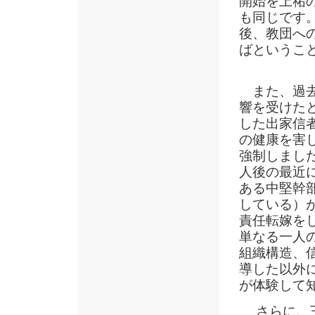
開始を上祐
も同じです。
後、教団へ
ばというこ
また、過去
響を受けたと
した出家信
の健康を害
強制しまし
人後の最近
ある中堅幹
している）
責任転嫁を
単なる一人
組織構造、
導した以外
が体験して
さらに、三