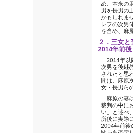
め、本来の
男を長男の
かもしれま
レフの次男
を含め、麻
２．三女と
2014年前
2014年
次男を後継
されたと思わ
間は、麻原
女・長男ら
麻原の妻は
裁判の中に
い」と述べ
所後に実際
2004年前
関与を否定