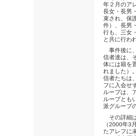
年２月のア
長女・長男
束され、保
件）、長男
行も、三女
と共に行わ
事件後に、
信者達は、
体には籍を
れました）。
信者たちは
フに入会せ
ループは、
ループとも
派グループ
その詳細は
（2000年
たアレフに