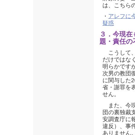
は、こちら
・
アレフに
疑惑
３．今現在
題・責任の
こうして、
だけではな
明らかです
次男の教団
に関与した2
省・謝罪を
せん。
また、今現
団の裏独裁
安調査庁に
違反）、事
ありません。