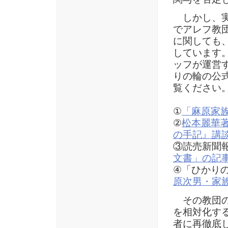
しかし、実
でアレフ教
に関しても
しています
ッフが運営
りの輪の公
覧ください
①
「麻原家
②
松本麗華
の手記』講
③読売新聞
文書」の記
④「ひかり
原次男・家
その教団の
を相対化す
者に再徹底