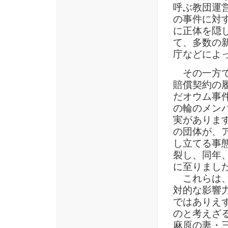
呼ぶ教団運
の事件に対
に正体を隠
て、多数の
庁などによ
その一方で
賠償契約の
だオウム事
の輪のメン
実があります
の団体が、
し立てる事態
裂し、同年
に至りまし
これらは、
対的な影響
ではありえ
のと考えざる
麻原の妻・