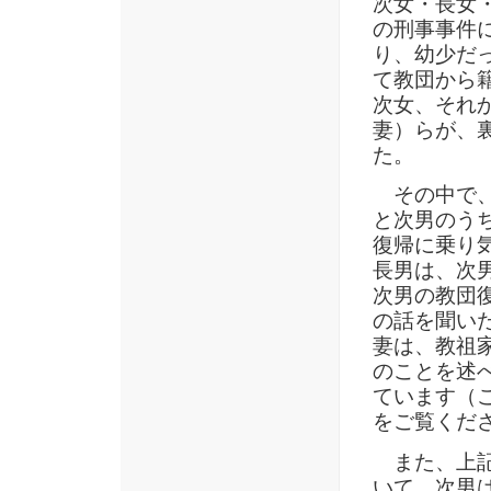
次女・長女・
の刑事事件
り、幼少だ
て教団から籍
次女、それ
妻）らが、
た。
その中で、
と次男のう
復帰に乗り
長男は、次
次男の教団
の話を聞い
妻は、教祖
のことを述
ています（
をご覧くだ
また、上記
いて、次男