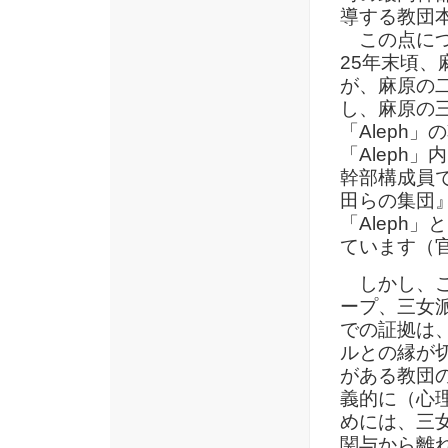
導する教団
この点につ
25年末頃
が、麻原の二
し、麻原の
「Aleph
「Aleph
幹部構成員
田らの集団
「Aleph
ています（官
しかし、こ
ープ、三女
での証拠は
ルとの縁が
がある教団
義的に（心
めには、三
関与から離