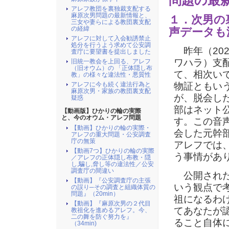
問題の最
アレフ教団を裏独裁支配する
麻原次男問題の最新情報と、
１．次男の
三女や妻らによる教団裏支配
の経緯
声データも
アレフに対して入会勧誘禁止
処分を行うよう求めて公安調
昨年（20
査庁に要望書を提出しました
ワハラ）支
旧統一教会を上回る、アレフ
（旧オウム）の 「正体隠し布
て、相次い
教」の様々な違法性・悪質性
アレフに今も続く違法行為と
物証ともい
麻原次男・家族の教団裏支配
が、脱会し
疑惑
部はネット
【動画版】ひかりの輪の実際
と、今のオウム・アレフ問題
す。この音
【動画】ひかりの輪の実際・
会した元幹
アレフの重大問題・公安調査
庁の無策
アレフでは
【動画7つ】ひかりの輪の実際
う事情があ
／アレフの正体隠し布教・隠
し,騙し,脅し等の違法性／公安
調査庁の間違い
公開され
【動画】『公安調査庁の主張
いう観点で
の誤り─その調査と組織体質の
問題』（20min）
祖になるわ
【動画】『麻原次男の２代目
てあなたが
教祖化を進めるアレフ。今、
二の舞を防ぐ努力を』
ること自体
（34min)