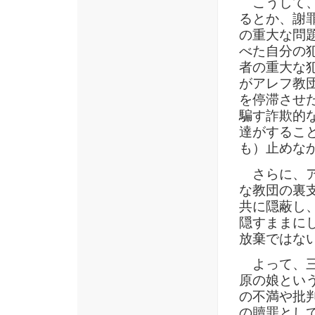
こうして、
るとか、謝
の重大な問
べた自分の
者の重大な
がアレフ教
を停滞させ
騙す詐欺的
達がするこ
も）止めな
さらに、ア
な教団の裏
共に隠蔽し
隠すままに
放棄ではな
よって、三
原の娘とい
の不満や批
の贖罪とし