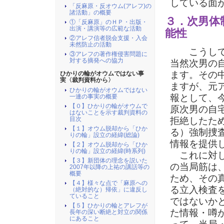
している面
「反麻原・反オウム(アレフ)の
諸活動」の概要
３．次男体
①「反麻原」のＨＰ・出版・
出演・講演等の広範な活動
能性
②アレフ信者脱会支援・入会
未然防止の活動
こうして
③アレフの著作権侵害問題に
対する摘発への協力
当然次男の
ます。その
ひかりの輪がオウムではない事
実〈裁判資料から〉
ますが、元
ひかりの輪がオウムではない
報として、
一連の事実の概要
【０】ひかりの輪がオウムで
原次男の自
はないことを示す裁判資料の
目次
拒絶したた
【１】オウム脱却から「ひか
る）強制捜
りの輪」設立の経緯(総論)
情報を提供
【２】オウム脱却から「ひか
りの輪」設立の経緯(時系列)
これに対し
【３】新団体の理念を説いた
の当局筋は
2007年以降の上祐の講話等の
概要
ため、その
【４】様々な点で「麻原への
る立入検査
（絶対的な）帰依」に違反し
ていること
ではないか
【５】ひかりの輪とアレフが
た情報・噂
長年の深い断絶と対立の関係
にあること