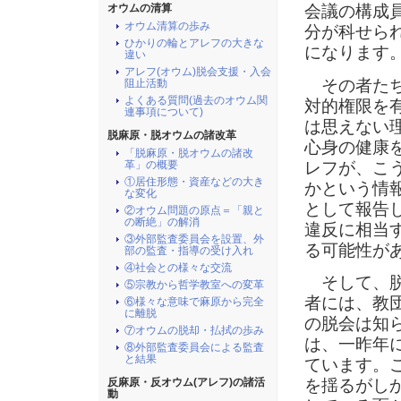
会議の構成
オウムの清算
オウム清算の歩み
分が科せられ
ひかりの輪とアレフの大きな
になります
違い
アレフ(オウム)脱会支援・入会
その者たち
阻止活動
よくある質問(過去のオウム関
対的権限を
連事項について)
は思えない
脱麻原・脱オウムの諸改革
心身の健康
「脱麻原・脱オウムの諸改
レフが、こ
革」の概要
①居住形態・資産などの大き
かという情
な変化
として報告
②オウム問題の原点＝「親と
の断絶」の解消
違反に相当
③外部監査委員会を設置、外
る可能性が
部の監査・指導の受け入れ
④社会との様々な交流
そして、脱
⑤宗教から哲学教室への変革
者には、教
⑥様々な意味で麻原から完全
に離脱
の脱会は知
⑦オウムの脱却・払拭の歩み
は、一昨年
⑧外部監査委員会による監査
と結果
ています。
を揺るがし
反麻原・反オウム(アレフ)の諸活
動