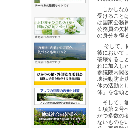
テーマ別の動画サイトです
しかしなが
受けること
は国家公務
公務員の欠
の身分を得
水野副代表のブログ
そして、同
後において
破壊するこ
広末副代表のブログ
れに加入し
参議院内閣委
壊活動防止
体の活動と
体」を念頭
そして、無
１項第２号
かつ多数の
ないものを