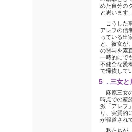
めた自分の
と思いま
こうした事
アレフの信
っている出
と、彼女が
の関与を素
一時的にで
不健全な愛
で帰依して
５．三女と
麻原三女の
時点での産
派「アレフ
り、実質的
が報道され
私たちが、公