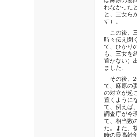
は麻原の妻
れなかったと
と、三女ら
す）。
この後、三
時々伝え聞く
て、ひかりの
も、三女を
置かない）
ました。
その後、2
て、麻原の
の対立が起
置くように
て、例えば
調査庁が今
て、相当数
た。また、
時の最高幹