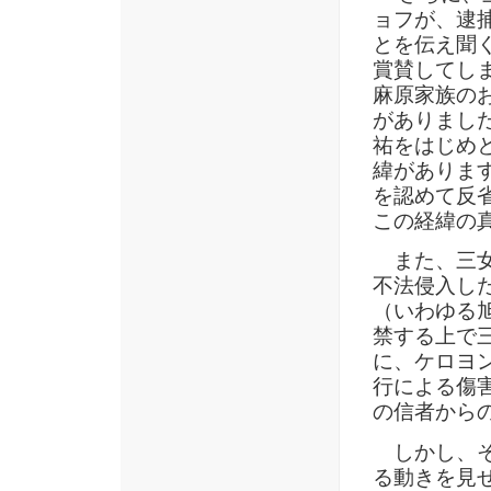
ョフが、逮
とを伝え聞
賞賛してし
麻原家族の
がありまし
祐をはじめ
緯がありま
を認めて反
この経緯の
また、三女
不法侵入し
（いわゆる旭
禁する上で
に、ケロヨ
行による傷
の信者から
しかし、そ
る動きを見