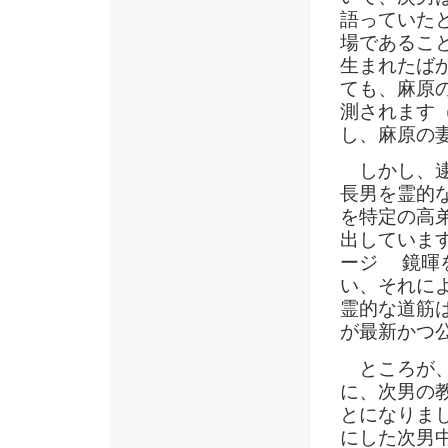
語っていた
場であるこ
生まれたば
ても、麻原
測されます
し、麻原の
しかし、逮
長男を霊的
を特定の高
出しています
ージ 鏡暉
い、それに
霊的な道筋
が最新かつ
ところが、
に、次男の
とになりま
にした次男