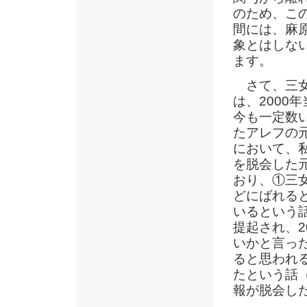
のため、こ
間には、麻
象とはしな
ます。
さて、三女
は、2000
今も一定数
たアレフの
において、
を脱会した
おり、①三
どにばれる
いるという話
提起され、2
いかと言った
ると思われ
たという話（
報が脱会し