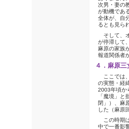
次男・妻の
が動機であ
全体が、自
るとも見ら
そして、オ
が停滞して
麻原の家族
報道関係者
４．麻原三
ここでは、
の実態・経
2003年頃
「魔境」と
閉」）、麻
した（麻原
この時期は
中で一番影