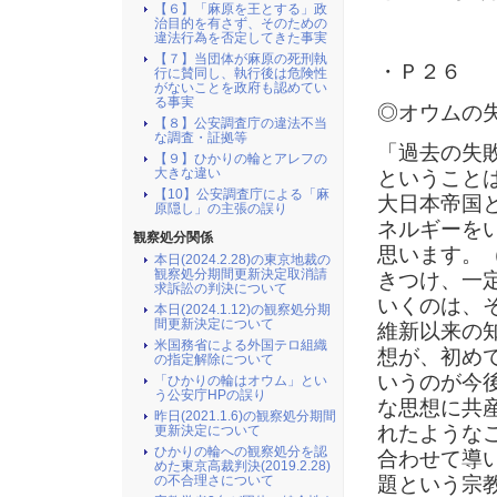
【６】「麻原を王とする」政
治目的を有さず、そのための
違法行為を否定してきた事実
【７】当団体が麻原の死刑執
・Ｐ２６
行に賛同し、執行後は危険性
がないことを政府も認めてい
る事実
◎オウムの
【８】公安調査庁の違法不当
な調査・証拠等
「過去の失
【９】ひかりの輪とアレフの
大きな違い
ということ
【10】公安調査庁による「麻
大日本帝国
原隠し」の主張の誤り
ネルギーを
観察処分関係
思います。
本日(2024.2.28)の東京地裁の
観察処分期間更新決定取消請
きつけ、一
求訴訟の判決について
いくのは、
本日(2024.1.12)の観察処分期
間更新決定について
維新以来の
米国務省による外国テロ組織
想が、初め
の指定解除について
いうのが今
「ひかりの輪はオウム」とい
う公安庁HPの誤り
な思想に共
昨日(2021.1.6)の観察処分期間
れたような
更新決定について
ひかりの輪への観察処分を認
合わせて導
めた東京高裁判決(2019.2.28)
の不合理さについて
題という宗