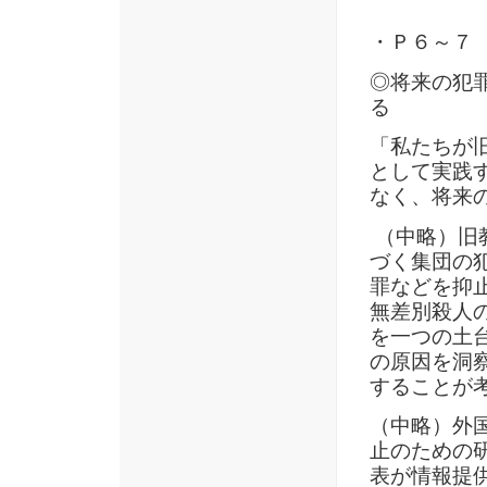
・Ｐ６～７
◎将来の犯
る
「私たちが
として実践
なく、将来
（中略）旧
づく集団の
罪などを抑
無差別殺人
を一つの土
の原因を洞
することが
（中略）外
止のための
表が情報提