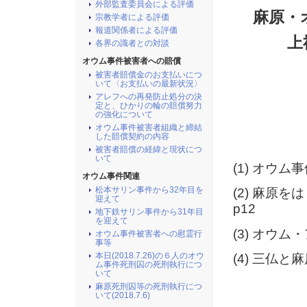
外部監査委員会による評価
麻原・
宗教学者による評価
報道関係者による評価
上
各界の識者との対談
オウム事件被害者への賠償
被害者賠償金のお支払いにつ
いて〈お支払いの最新状況〉
アレフへの再発防止処分の決
定と、ひかりの輪の賠償努力
の強化について
オウム事件被害者組織と締結
した賠償契約の内容
被害者賠償の経緯と現状につ
いて
(1) オウ
オウム事件関連
松本サリン事件から32年目を
(2) 麻原
迎えて
p12
地下鉄サリン事件から31年目
を迎えて
(3) オウ
オウム事件被害者への慰霊行
事等
本日(2018.7.26)の６人のオウ
(4) 三仏と
ム事件死刑囚の死刑執行につ
いて
麻原死刑囚等の死刑執行につ
いて(2018.7.6)