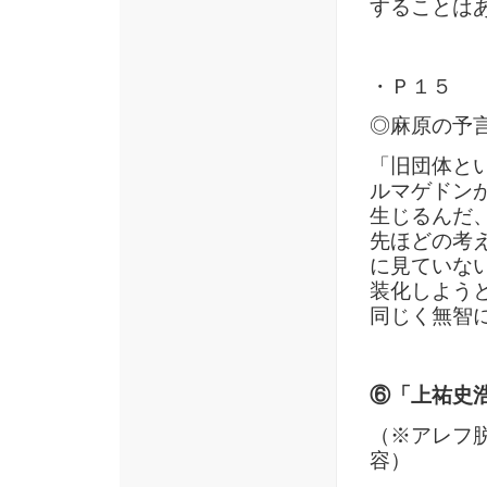
することは
・Ｐ１５
◎麻原の予
「旧団体とい
ルマゲドン
生じるんだ
先ほどの考
に見ていな
装化しよう
同じく無智
⑥「上祐史
（※アレフ
容）