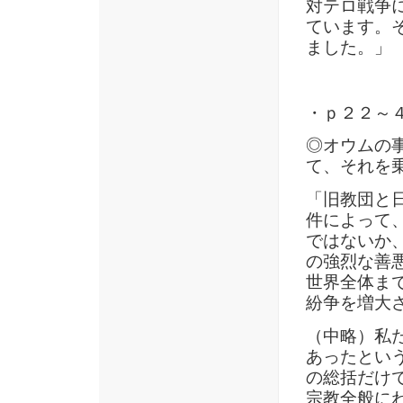
対テロ戦争
ています。
ました。」
・ｐ２２～
◎オウムの
て、それを
「旧教団と
件によって
ではないか
の強烈な善
世界全体ま
紛争を増大
（中略）私
あったとい
の総括だけ
宗教全般に