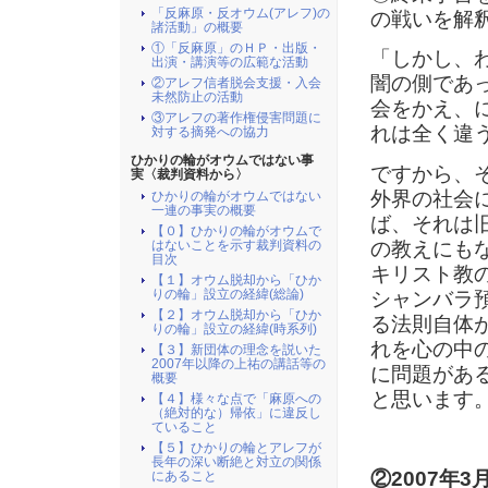
「反麻原・反オウム(アレフ)の
の戦いを解
諸活動」の概要
①「反麻原」のＨＰ・出版・
「しかし、
出演・講演等の広範な活動
闇の側であ
②アレフ信者脱会支援・入会
未然防止の活動
会をかえ、
③アレフの著作権侵害問題に
れは全く違
対する摘発への協力
ひかりの輪がオウムではない事
ですから、
実〈裁判資料から〉
外界の社会
ひかりの輪がオウムではない
一連の事実の概要
ば、それは
【０】ひかりの輪がオウムで
の教えにも
はないことを示す裁判資料の
目次
キリスト教
【１】オウム脱却から「ひか
りの輪」設立の経緯(総論)
シャンバラ
【２】オウム脱却から「ひか
る法則自体
りの輪」設立の経緯(時系列)
れを心の中
【３】新団体の理念を説いた
2007年以降の上祐の講話等の
に問題があ
概要
と思います
【４】様々な点で「麻原への
（絶対的な）帰依」に違反し
ていること
【５】ひかりの輪とアレフが
長年の深い断絶と対立の関係
②2007年
にあること