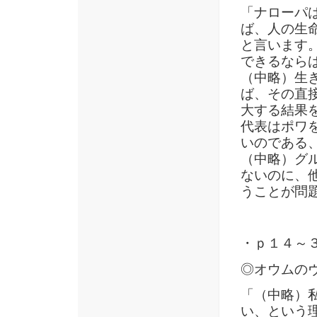
「ナローパ
ば、人の生
と言います
できるなら
（中略）生
ば、その直
大する結果
代表はポワ
いのである
（中略）グ
ないのに、
うことが問
・ｐ１４～
◎オウムの
「（中略）
い、という