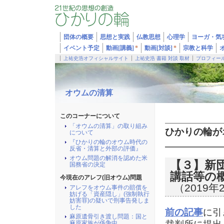
団体の概要
思想と実践
仏教思想
心理学
ヨーガ・気
イベント予定
動画[講義]
*
動画[対談]
*
宗教と科学
上祐史浩オフィシャルサイト
上祐史浩 書籍 対談 取材
プロフィー
オウムの清算
このコーナーについて
「オウムの清算」の取り組み
ひかりの輪が
について
『ひかりの輪のオウム時代の
反省・清算と外部の評価』
オウム問題の解消を認めた米
【３】新団
国務省の決定
講話等の
今現在のアレフ(旧オウム)問題
（2019年
アレフをオウム事件の賠償を
妨げる「資産隠し」(強制執行
妨害罪)の疑いで刑事告発しま
した
前の記事
に引
麻原遺骨引き渡し問題：国と
麻原家族が係争中