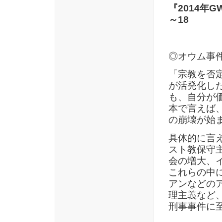
『2014年
～18
◎オウム事
「宗教を否
が活発化し
も、自分が
本で言えば
の崩壊が始
具体的に言
スト教保守
会の増大、
これらの中
アンなどの
理主義など
刑事事件に