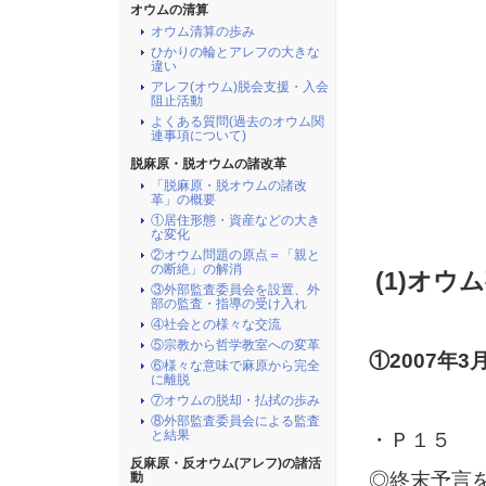
オウムの清算
オウム清算の歩み
ひかりの輪とアレフの大きな
違い
アレフ(オウム)脱会支援・入会
阻止活動
よくある質問(過去のオウム関
連事項について)
脱麻原・脱オウムの諸改革
「脱麻原・脱オウムの諸改
革」の概要
①居住形態・資産などの大き
な変化
②オウム問題の原点＝「親と
の断絶」の解消
(1)
オウム
③外部監査委員会を設置、外
部の監査・指導の受け入れ
④社会との様々な交流
⑤宗教から哲学教室への変革
①2007年
⑥様々な意味で麻原から完全
に離脱
⑦オウムの脱却・払拭の歩み
⑧外部監査委員会による監査
と結果
・Ｐ１５
反麻原・反オウム(アレフ)の諸活
◎終末予言
動