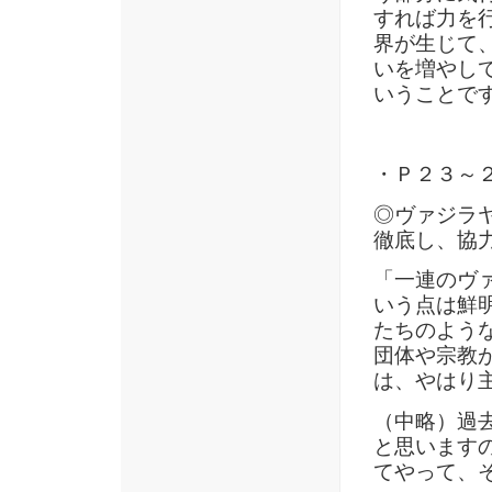
すれば力を
界が生じて
いを増やし
いうことで
・Ｐ２３～
◎ヴァジラ
徹底し、協
「一連のヴ
いう点は鮮
たちのよう
団体や宗教
は、やはり
（中略）過
と思います
てやって、