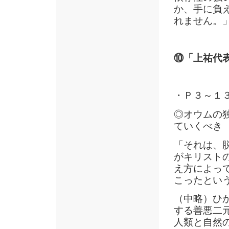
か、手に負
れません。
⑩「上祐代表
・Ｐ３～１
◎オウムの
ていくべき
「それは、
がキリスト
え方によっ
こったとい
（中略）ひ
する善悪二
人類と自然