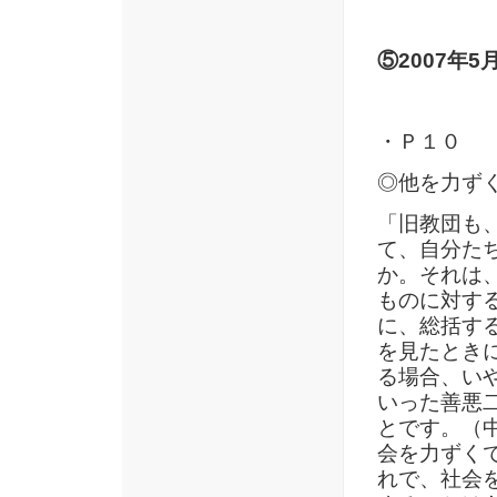
⑤2007年
・Ｐ１０
◎他を力ず
「旧教団も
て、自分た
か。それは
ものに対す
に、総括す
を見たとき
る場合、い
いった善悪
とです。（
会を力ずく
れで、社会