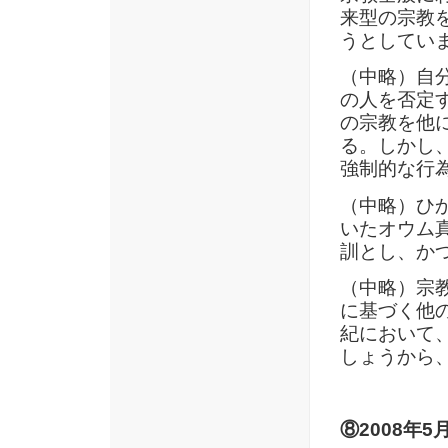
来型の宗教
うとしてい
（中略）自
の人を否定
の宗教を他
る。しかし
強制的な行
（中略）ひ
いたオウム
訓とし、か
（中略）宗
に基づく他
紀において
しょうから
⑧2008年5