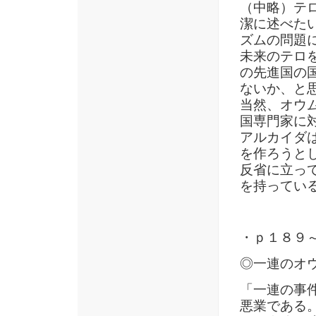
（中略）テ
潔に述べた
ズムの問題
未来のテロ
の先進国の
ないか、と
当然、オウ
国専門家に
アルカイダ
を作ろうと
反省に立っ
を持ってい
・ｐ１８９
◎一連のオ
「一連の事
悪業である