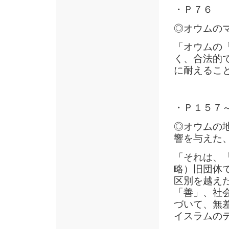
・Ｐ７６
◎オウムの
「オウムの
く、合法的
に耐えるこ
・Ｐ１５７
◎オウムの
響を与えた
「それは、
略）旧団体
区別を越え
「善」、社
づいて、無
イスラムの