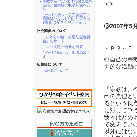
宗教学者2名が団体の健全性を
です」
認め、観察処分取消判決を支
持
ひかりの輪への公安調査庁の
観察処分を取り消した東京地
裁判決(2017.9.25)について
③2007年
社会関係のブログ
「ひかりの輪・外部監査委員
会」のサイト
アレフ問題の告発と対策
・Ｐ３～５
ひかりの輪から、地域の皆さ
まへ――
◎自己の宗
広報部について
ナ的な活動
広報部について
「宗教は、
己の真理と
るという視
に対して争
👆参加ご希望の方はこちら
我々はどの
で変えてい
以外にはな