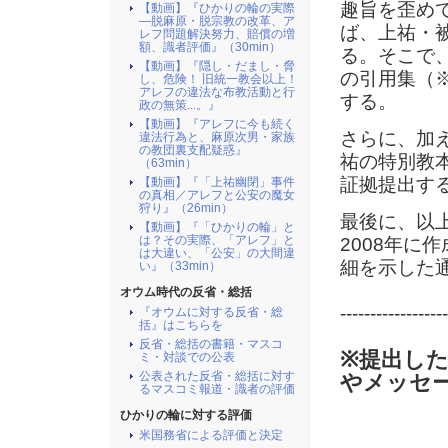
趣旨を歪め
【動画】『ひかりの輪の実際
―脱麻原・脱宗教の改革、ア
ば、上祐・
レフ問題解決努力、賠償の増
額、識者評価』（30min）
る。そこで、
【動画】『隠し・だまし・脅
の引用集（
し、危険！ 旧統一教会以上！
アレフの違法な布教活動と行
する。
政の無策...。』
【動画】『アレフに今も続く
さらに、加え
違法行為と、麻原次男・家族
の教団裏支配疑惑』
祐の特別教
（63min）
証拠提出す
【動画】『「上祐幽閉」事件
の真相／アレフと公安の魔女
狩り』（26min）
最後に、以
【動画】『「ひかりの輪」と
は？その実際、「アレフ」と
2008年に
は大違い、「公安」の大間違
細を示した
い』（33min）
オウム時代の反省・総括
------------------
『オウムに対する反省・総
括』はこちらを
反省・総括の書籍・マスコ
※提出した
ミ・対談での公表
公表された反省・総括に対す
やメッセ
るマスコミ報道・識者の評価
ひかりの輪に対する評価
米国務省による評価と決定