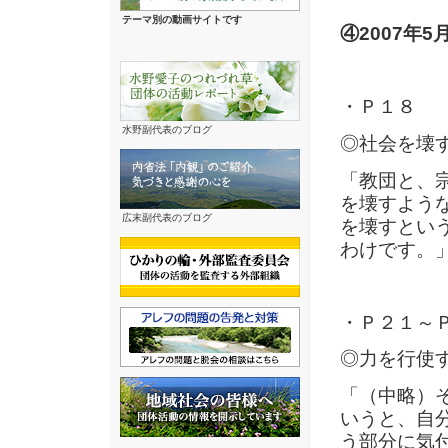
テーマ別の動画サイトです
④2007年
・Ｐ１８
水野副代表のブログ
◎社会を壊
「教団と、
を壊すよう
広末副代表のブログ
を壊すとい
わけです。
・Ｐ２１～
◎力を行使
「（中略）
いうと、自
う部分に気