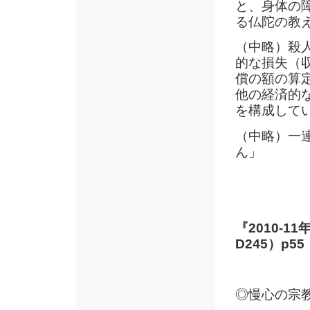
と、身体の
る仏陀の教
（中略）殺
的な損失（
償の額の算
他の経済的
を構成して
（中略）一
ん」
『2010-
D245）p55
◎慢心の宗