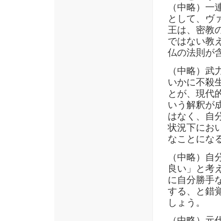
（中略）一
として、ヴ
王は、密教
ではない教
仏の法則が
（中略）武
いかに不殺
とが、現代
いう解釈が
はなく、自
状況下にお
なことにな
（中略）自
良い」と考
に自分勝手
する、と錯
しょう。
（中略）元代