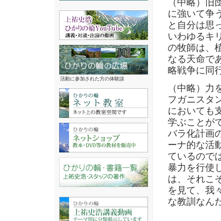
（中略）旧
に強いて争
と自分は思
いわゆるキ
の牧師は、
なる天命で
略戦争に同
活動に参加された方の体験談
（中略）力
フガニスタ
においても
学ぶことが
バラ化計画
ーナ的な活
ているので
暴力を行使
は、それこ
を見て、我
な教訓なん