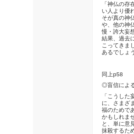
「神仏の存
い人より優
そが真の神
や、他の神
慢・誇大妄
結果、過去
こってきま
あるでしょ
同上p58
◎盲信によ
「こうした
に、さまざ
福のためで
かもしれま
と、単に意
抹殺するた