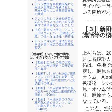
裁判所に提出
アレフ教団を裏独裁支配する
ライバシー等
麻原次男問題の最新情報と、
三女や妻らによる教団裏支配
いる箇所があ
の経緯
アレフに対して入会勧誘禁止
------------------
処分を行うよう求めて公安調
査庁に要望書を提出しました
【３】新団
旧統一教会を上回る、アレフ
（旧オウム）の 「正体隠し布
講話等の概
教」の様々な違法性・悪質性
アレフに今も続く違法行為と
麻原次男・家族の教団裏支配
疑惑
上祐らは、20
【動画版】ひかりの輪の実際
と、今のオウム・アレフ問題
月に被控訴人
【動画】ひかりの輪の実際・
祐は、各地で
アレフの重大問題・公安調査
庁の無策
定し、麻原を
【動画7つ】ひかりの輪の実際
オウム・Al
／アレフの正体隠し布教・隠
し,騙し,脅し等の違法性／公安
象徴物・シン
調査庁の間違い
原・オウム信
【動画】『公安調査庁の主張
の誤り─その調査と組織体質の
り、麻原オウ
問題』（20min）
【動画】『麻原次男の２代目
なっている。
教祖化を進めるアレフ。今、
二の舞を防ぐ努力を』
この点、控
（34min)