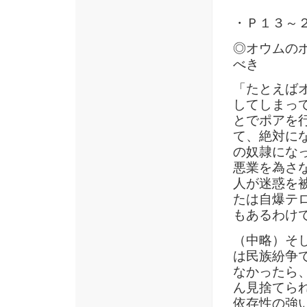
・Ｐ１３～
◎オウムの
べき
「たとえば
してしまっ
とでポアを
て、絶対に
の奴隷にな
悪業を為さ
人が迷惑を
たは自爆テ
もあるわけ
（中略）そ
は民族紛争
なかったら
ん見捨てら
依存性の強