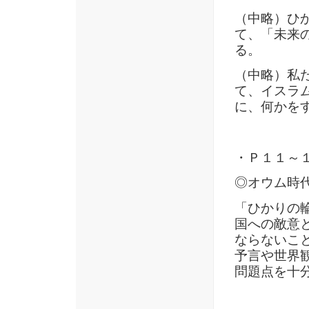
（中略）ひ
て、「未来
る。
（中略）私
て、イスラ
に、何かを
・Ｐ１１～
◎オウム時
「ひかりの
国への敵意
ならないこ
予言や世界
問題点を十