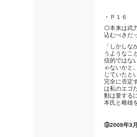
・Ｐ１６
◎本来は武
込むべきだ
「しかしな
うようなこ
信的ではな
ゃないかと
じていたと
完全に否定
は私のエゴ
動は要する
本氏と雌雄
⑨2008年