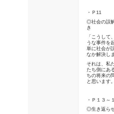
・Ｐ11
◎社会の誤
き
「こうして
うな事件を
単に社会が
なか解決し
それは、私
たち側にあ
ちの将来の
と思います
・Ｐ１３～
◎生き返ら