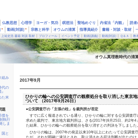
仏教思想
心理学
ヨーガ・気功
瞑想法
聖地めぐり
内省法「内観」
読者
]
*
動画[対談]
*
宗教と科学
オウムの清算
指導員紹介
書籍・対談・取材
上祐史浩 書籍 対談 取材
プロフィール
イベント予定
動画[講義]
動画[対談]
Ｑ＆Ａ
教
オウム真理教時代の清
り組み
2017年9月
時代の
価』
ひかりの輪への公安調査庁の観察処分を取り消した東京地裁判決(
めた米
ついて （2017年9月26日）
●公安調査庁の「主張の柱」を裁判所が否定
問題
賠償を
すでに広く報道されている通り、ひかりの輪に対する公安調査庁
制執行
求めた裁判で、東京地方裁判所は、さる(2017年)9月25日、約2年
発しま
た結果、ひかりの輪への観察処分を取り消すとの判決を下しました
ひかりの輪は、2007年の発足以来10年以上にわたって公安調査
：国と
たが、それが明確に違法とされ、取り消される司法判断が出たのは