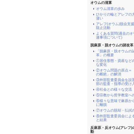
オウムの清算
オウム清算の歩み
ひかりの輪とアレフの
違い
アレフ(オウム)脱会支
阻止活動
よくある質問(過去のオ
連事項について)
脱麻原・脱オウムの諸改革
「脱麻原・脱オウムの
革」の概要
①居住形態・資産など
な変化
②オウム問題の原点＝
の断絶」の解消
③外部監査委員会を設
部の監査・指導の受け
④社会との様々な交流
⑤宗教から哲学教室へ
⑥様々な意味で麻原か
に離脱
⑦オウムの脱却・払拭
⑧外部監査委員会によ
と結果
反麻原・反オウム(アレフ)
動