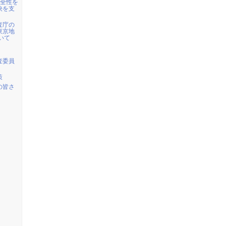
健全性を
決を支
査庁の
東京地
ついて
査委員
策
の皆さ