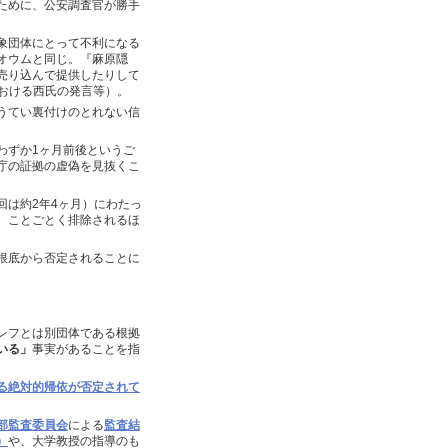
ために、公安調査官が勝手
象団体にとって不利になる
オウムと同じ。『麻原隠
売り込んで提供したりして
における西氏の発言等）。
うてい裏付けのとれない信
わずか1ヶ月前後というご
庁の証拠の虚偽を見抜くこ
は約2年4ヶ月）にわたっ
、ことごとく排除されるほ
根底から否定されることに
レフとは別団体である根拠
いる」
事実があることを指
る絶対的帰依が否定されて
部監査委員会
による
監査結
）
や、大学教授の指導のも