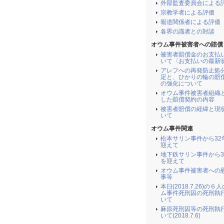
外部監査委員会による
宗教学者による評価
報道関係者による評価
各界の識者との対談
オウム事件被害者への賠償
被害者賠償金のお支払
いて〈お支払いの最新
アレフへの再発防止処
定と、ひかりの輪の賠
の強化について
オウム事件被害者組織
した賠償契約の内容
被害者賠償の経緯と現
いて
オウム事件関連
松本サリン事件から32
迎えて
地下鉄サリン事件から3
を迎えて
オウム事件被害者への
事等
本日(2018.7.26)の６
ム事件死刑囚の死刑執
いて
麻原死刑囚等の死刑執
いて(2018.7.6)