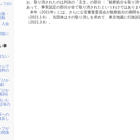
お、取り消されたのは判決の「主文」の部分〈「観察処分を取り消
レフ)の
あって、事実認定の部分が全て取り消されたというわけではありま
本年（2021年）には、さらに公安審査委員会が観察処分の期間
出版・
（2021.1.6）、当団体はその取り消しを求めて、東京地裁に行政
活動
（2021.3.8）。
・入会
問題に
い事
はない
ウムで
資料の
「ひか
論)
「ひか
系列)
説いた
講話等の
原への
違反し
レフが
の関係