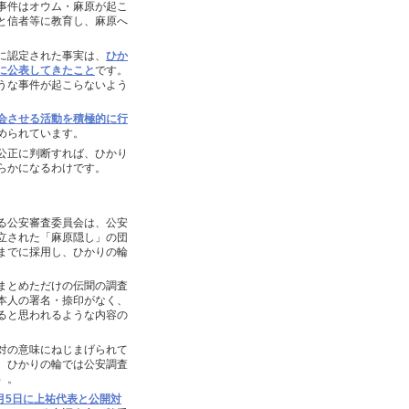
事件はオウム・麻原が起こ
と信者等に教育し、麻原へ
に認定された事実は、
ひか
に公表してきたこと
です。
うな事件が起こらないよう
会させる活動を積極的に行
められています。
公正に判断すれば、ひかり
らかになるわけです。
る公安審査委員会は、公安
立された「麻原隠し」の団
までに採用し、ひかりの輪
まとめただけの伝聞の調査
本人の署名・捺印がなく、
ると思われるような内容の
対の意味にねじまげられて
、ひかりの輪では公安調査
）。
月5日に上祐代表と公開対