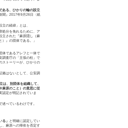
である、ひかりの輪の設立
聞』2017年9月26日〈紙
設立の経緯」とは、
察処分を免れるために、ア
設立された『麻原隠し（麻
と）』の団体である。」
団体であるアレフと一体で
安調査庁の「主張の柱」で
のストーリーが、ひかりの
証拠はないとして、公安調
立は、別団体を組織して、
※麻原のこと）の意思に従
実認定が明記されていま
で述べているわけです。
いる」
と明確に認定してい
し、麻原への帰依を否定す