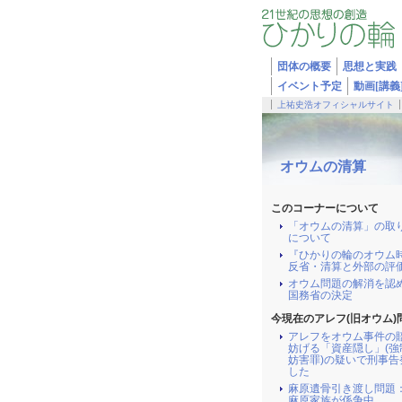
団体の概要
思想と実践
イベント予定
動画[講義
上祐史浩オフィシャルサイト
オウムの清算
このコーナーについて
「オウムの清算」の取
について
『ひかりの輪のオウム
反省・清算と外部の評
オウム問題の解消を認
国務省の決定
今現在のアレフ(旧オウム)
アレフをオウム事件の
妨げる「資産隠し」(強
妨害罪)の疑いで刑事告
した
麻原遺骨引き渡し問題
麻原家族が係争中