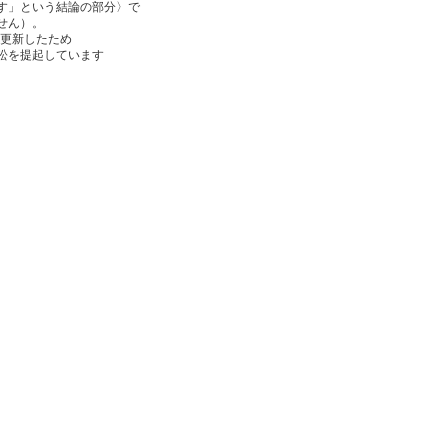
す」という結論の部分〉で
せん）。
を更新したため
訴訟を提起しています