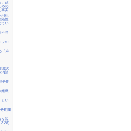
る」政
ための
た事実
死刑執
危険性
めてい
法不当
レフの
る「麻
京地裁の
取消請
察処分期
ロ組織
」とい
察処分期間
分を認
.28)