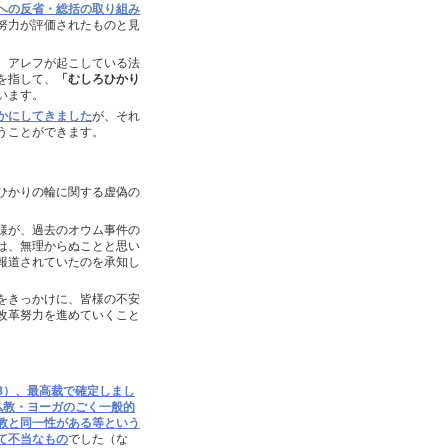
への反省・総括の取り組み
努力が評価されたものと見
、アレフが起こしている法
を指して、
「むしろひかり
います。
かにしてきました
が、それ
うことができます。
ひかりの輪に関する虚偽の
様が、過去のオウム事件の
は、無理からぬことと思い
報道されていたのを承知し
をきっかけに、皆様の不安
改革努力を進めていくこと
.28）、最高裁で確定しまし
る仏教・ヨーガのごく一般的
教と同一性がある等という
て不当なもの
でした（な