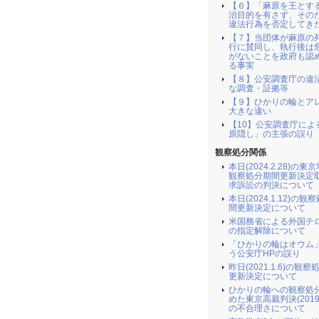
【６】「麻原を王とす
治目的を有さず、その
違法行為を否定してき
【７】当団体が麻原の
行に賛同し、執行後は
がないことを政府も認
る事実
【８】公安調査庁の違
な調査・証拠等
【９】ひかりの輪とア
大きな違い
【10】公安調査庁によ
原隠し」の主張の誤り
観察処分関係
本日(2024.2.28)の東
観察処分期間更新決定
求訴訟の判決について
本日(2024.1.12)の観
間更新決定について
米国務省による外国テ
の指定解除について
「ひかりの輪はオウム
う公安庁HPの誤り
昨日(2021.1.6)の観
更新決定について
ひかりの輪への観察処
めた東京高裁判決(2019.2
の不合理さについて