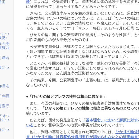
談
）によれば、公安調査庁では、調査対象団体の危険性を強調する
評価
に証拠を作ってしまったりすることがあったそうです。
さらに、公安調査庁からの多額の謝礼金が欲しいために、調査対
虚偽の情報（ひかりの輪について言えば、たとえば「ひかりの輪は
し』をしている」という虚偽の情報など）を盛んにアピールしたり
くる一般人もいるそうです（『サンデー毎日』2017年7月16日号
いにつ
ひかりの輪に関する公安調査庁の証拠も、そのような性質の、と
状況〉
用性皆無のものが大部分だったのです。
分の決
公安審査委員会は、法律のプロとは限らない人たちもまじえて、
償努力
く短い期間で膨大な証拠を審査しなければならないため、公安調査
とができず、ほぼ無批判なまでに採用してしまっていました。
と締結
ところが、今回の裁判所のような法律・裁判のプロが長期間（今回
状につ
て厳密に精査すれば、とうてい証拠として耐えられるものではなく
かなかったのが、公安調査庁の証拠群なのです。
その結果、今回、公安調査庁の「主張の柱」は、裁判所によって
なったのです。
年目を
1年目
●「ひかりの輪とアレフの性格は相当に異なる」
また、今回の判決では、ひかりの輪が観察処分対象団体であるア
慰霊行
として、
「ひかりの輪とアレフの性格は相当に異なるものとなって
摘しています。
人のオウ
行につ
たとえば、団体の発足当初から
「基本理念」において麻原に対す
いる
ことや、哲学教室への改変の事実が認められています。
行につ
他に、判断の基礎として認定された事実の中には、
ひかりの輪外
果（ひかりの輪には観察処分適用要件が認められないとの監査結果