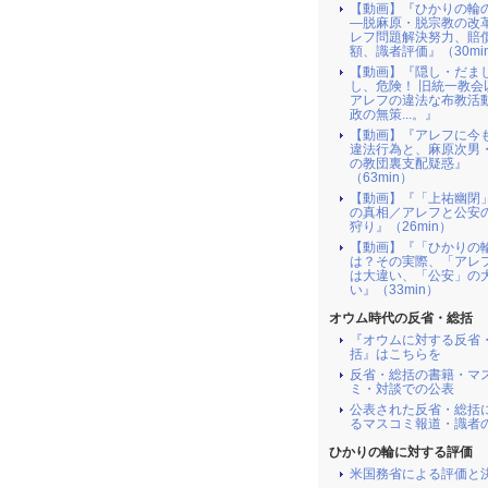
【動画】『ひかりの輪
―脱麻原・脱宗教の改
レフ問題解決努力、賠
額、識者評価』（30mi
【動画】『隠し・だま
し、危険！ 旧統一教会
アレフの違法な布教活
政の無策...。』
【動画】『アレフに今
違法行為と、麻原次男
の教団裏支配疑惑』
（63min）
【動画】『「上祐幽閉
の真相／アレフと公安
狩り』（26min）
【動画】『「ひかりの
は？その実際、「アレ
は大違い、「公安」の
い』（33min）
オウム時代の反省・総括
『オウムに対する反省
括』はこちらを
反省・総括の書籍・マ
ミ・対談での公表
公表された反省・総括
るマスコミ報道・識者
ひかりの輪に対する評価
米国務省による評価と