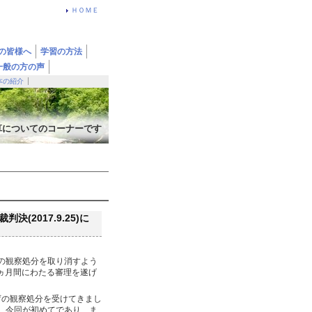
ＨＯＭＥ
の皆様へ
学習の方法
一般の方の声
本の紹介
算についてのコーナーです
2017.9.25)に
の観察処分を取り消すよう
4ヵ月間にわたる審理を遂げ
。
庁の観察処分を受けてきまし
、今回が初めてであり、ま