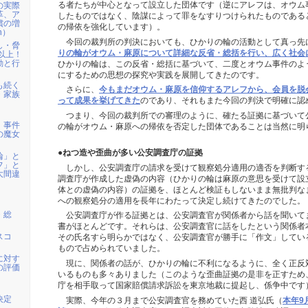
る者たちが中心となって設立した団体です（逆にアレフは、オウム
の実際
革、ア
したものではなく、陰謀によって罪をなすりつけられたものである
償の増
の帰依を強化しています）。
n）
今回の裁判所の判決においても、ひかりの輪の活動として真っ先
し・脅
りの輪がオウム・麻原について詳細な反省・総括を行い、広く社会
以上！
動と行
ひかりの輪は、この反省・総括に基づいて、二度とオウム事件のよ
にするための思想の探究や実践を展開してきたのです。
も続く
さらに、
今もまだオウム・麻原を信仰するアレフから、会員を脱
・家族
って成果を挙げてきた
のであり、それもまた今回の判決で明確に認
つまり、今回の裁判所での審理のように、確たる証拠に基づいて
」事件
の輪がオウム・麻原への帰依を否定した団体であることは当然に明
の魔女
●ねつ造や歪曲が多い公安調査庁の証拠
輪」と
フ」と
しかし、公安調査庁の請求を受けて観察処分適用の適否を判断す
大間違
調査庁が作成した虚偽の内容（ひかりの輪は麻原の意思を受けて設
体との虚偽の内容）の証拠を、ほとんど検証もしないまま無批判な
への観察処分の適用を長年にわたって決定し続けてきたのでした。
・総
公安調査庁が作る証拠とは、公安調査官が関係者から話を聞いて
書がほとんどです。それらは、公安調査官に話をしたという関係者
スコ
その氏名すら明らかではなく、公安調査官が勝手に「作文」してい
もので占められていました。
に対す
現に、関係者の話が、ひかりの輪に不利になるように、全く正反
の評価
いるものも多々ありました（このような歪曲証拠の是非を正すため
庁を相手取って国家賠償請求訴訟を東京地裁に提起し、係争中です
決定
実際、今年の３月まで公安調査官を務めていた西 道弘氏（
本年9