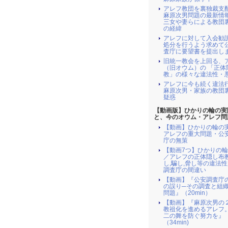
アレフ教団を裏独裁支
麻原次男問題の最新情
三女や妻らによる教団
の経緯
アレフに対して入会勧
処分を行うよう求めて
査庁に要望書を提出し
旧統一教会を上回る、
（旧オウム）の 「正体
教」の様々な違法性・
アレフに今も続く違法
麻原次男・家族の教団
疑惑
【動画版】ひかりの輪の実
と、今のオウム・アレフ問
【動画】ひかりの輪の
アレフの重大問題・公
庁の無策
【動画7つ】ひかりの
／アレフの正体隠し布
し,騙し,脅し等の違法
調査庁の間違い
【動画】『公安調査庁
の誤り─その調査と組
問題』（20min）
【動画】『麻原次男の
教祖化を進めるアレフ
二の舞を防ぐ努力を』
（34min)