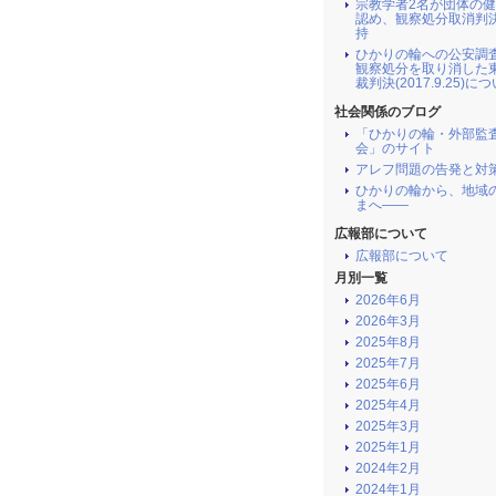
宗教学者2名が団体の
認め、観察処分取消判
持
ひかりの輪への公安調
観察処分を取り消した
裁判決(2017.9.25)に
社会関係のブログ
「ひかりの輪・外部監
会」のサイト
アレフ問題の告発と対
ひかりの輪から、地域
まへ――
広報部について
広報部について
月別一覧
2026年6月
2026年3月
2025年8月
2025年7月
2025年6月
2025年4月
2025年3月
2025年1月
2024年2月
2024年1月