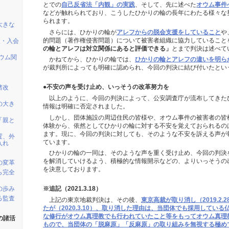
とでの
自己反省法「内観」の実践
、そして、先に述べた
オウム事件
などが触れられており、こうしたひかりの輪の長年にわたる様々な
られます。
大きな
さらには、ひかりの輪が
アレフからの脱会支援をしていること
や
的問題（著作権侵害問題）について被害者組織に協力していること
援・入会
の輪とアレフは対立関係にあると評価できる」
とまで判決は述べて
ウム関
かねてから、ひかりの輪では、
ひかりの輪とアレフの違いを明ら
が裁判所によっても明確に認められ、今回の判決に結び付いたとい
●不安の声を受け止め、いっそうの改革努力を
諸改
以上のように、今回の判決によって、公安調査庁が流布してきた
の大き
情報は明確に否定されました。
しかし、団体施設の周辺住民の皆様や、オウム事件の被害者の皆
「親と
体験から、依然としてひかりの輪に対する不安を覚えておられるの
ます。現に、今回の判決に対しても、そのような不安を訴える声が
置、外
ています。
入れ
ひかりの輪の一同は、そのような声を重く受け止め、今回の判決
を解消していけるよう、積極的な情報開示などの、よりいっそうの
の変革
を決意しております。
ら完全
の歩み
※追記（2021.3.18）
る監査
上記の東京地裁判決は、その後、
東京高裁が取り消し（2019.2
たが（2020.3.10）、取り消した理由は、当団体でも採用してい
な修行がオウム真理教でも行われていたこと等をもってオウム真理
の諸活
もので、当団体の「脱麻原」「反麻原」の取り組みを無視する極め