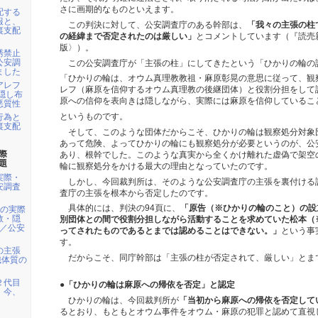
さに画期的なものといえます。
配する
報と、
この判決に対して、公安調査庁のある幹部は、
「我々の主張の柱
裏支配
の経緯まで否定されたのは厳しい」
とコメントしています（『読売新
版〉）。
誘禁止
公安調
この公安調査庁が「主張の柱」にしてきたという「ひかりの輪の
ました
「ひかりの輪は、オウム真理教教祖・麻原彰晃の意思に従って、観
アレフ
レフ（麻原を信仰するオウム真理教の後継団体）と役割分担をして
隠し布
原への信仰を表向きは隠しながら、実際には麻原を信仰しているこ
悪質性
というものです。
行為と
裏支配
そして、このような団体だからこそ、ひかりの輪は観察処分対象
あって危険、よってひかりの輪にも観察処分が必要というのが、公
際
あり、根幹でした。このような真実から全くかけ離れた虚偽で架空
題
輪に観察処分をかける最大の理由となっていたのです。
実際・
しかし、今回裁判所は、そのような公安調査庁の主張を裏付ける
安調査
査庁の主張を根本から否定したのです。
具体的には、判決の94頁に、
「原告（※ひかりの輪のこと）の設
輪の実際
教・隠
別団体との間で役割分担しながら活動することを求めていた松本（
性／公安
ってされたものであるとまでは認めることはできない。」
という事
す。
の主張
だからこそ、同庁幹部は「主張の柱が否定されて、厳しい」とま
織体質の
２代目
●「ひかりの輪は麻原への帰依を否定」と認定
。今、
ひかりの輪は、今回裁判所が
「当初から麻原への帰依を否定して
るとおり、もともとオウム事件をオウム・麻原の犯罪と認めて直視