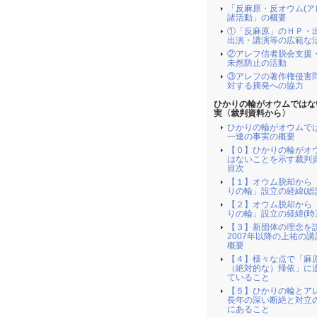
「反麻原・反オウム(ア
諸活動」の概要
①「反麻原」のＨＰ・
出演・講演等の広範な
②アレフ信者脱会支援
未然防止の活動
③アレフの著作権侵害
対する摘発への協力
ひかりの輪がオウムではな
実〈裁判資料から〉
ひかりの輪がオウムで
一連の事実の概要
【０】ひかりの輪がオ
はないことを示す裁判
目次
【１】オウム脱却から
りの輪」設立の経緯(総
【２】オウム脱却から
りの輪」設立の経緯(時
【３】新団体の理念を
2007年以降の上祐の
概要
【４】様々な点で「麻
（絶対的な）帰依」に
ていること
【５】ひかりの輪とア
長年の深い断絶と対立
にあること