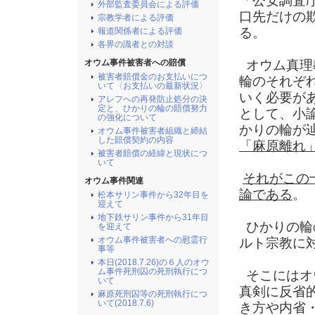
「公安調査
外部監査委員会による評価
口先だけの
宗教学者による評価
る。
報道関係者による評価
各界の識者との対談
オウム事件被害者への賠償
オウム真理
被害者賠償金のお支払いにつ
輪のそれぞ
いて〈お支払いの最新状況〉
いく必要が
アレフへの再発防止処分の決
定と、ひかりの輪の賠償努力
として、小
の強化について
かりの輪が
オウム事件被害者組織と締結
した賠償契約の内容
「麻原離れ
被害者賠償の経緯と現状につ
いて
それがこの
オウム事件関連
論である
。
松本サリン事件から32年目を
迎えて
地下鉄サリン事件から31年目
ひかりの輪
を迎えて
オウム事件被害者への慰霊行
ルト宗教に
事等
本日(2018.7.26)の６人のオウ
ム事件死刑囚の死刑執行につ
そこにはオ
いて
真剣に反省
麻原死刑囚等の死刑執行につ
いて(2018.7.6)
き方や内省