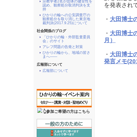
宗教学者2名が団体の健全性を
を発表され
認め、観察処分取消判決を支
持
ひかりの輪への公安調査庁の
・
大田博士の
観察処分を取り消した東京地
裁判決(2017.9.25)について
社会関係のブログ
・
大田博士の
「ひかりの輪・外部監査委員
月）
会」のサイト
アレフ問題の告発と対策
ひかりの輪から、地域の皆さ
・
大田博士の
まへ――
発言メモ(20
広報部について
広報部について
👆参加ご希望の方はこちら