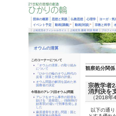
団体の概要
思想と実践
仏教思想
心理学
ヨーガ・気
イベント予定
動画[講義]
*
動画[対談]
*
宗教と科学
上祐史浩オフィシャルサイト
上祐史浩 書籍 対談 取材
プロフィー
オウムの清算
このコーナーについて
「オウムの清算」の取り組み
観察処分関係
について
『ひかりの輪のオウム時代の
反省・清算と外部の評価』
オウム問題の解消を認めた米
宗教学者
国務省の決定
消判決を
今現在のアレフ(旧オウム)問題
（2018年
アレフをオウム事件の賠償を
妨げる「資産隠し」(強制執行
妨害罪)の疑いで刑事告発しま
した
以下の通り
麻原遺骨引き渡し問題：国と
とする優れ
麻原家族が係争中