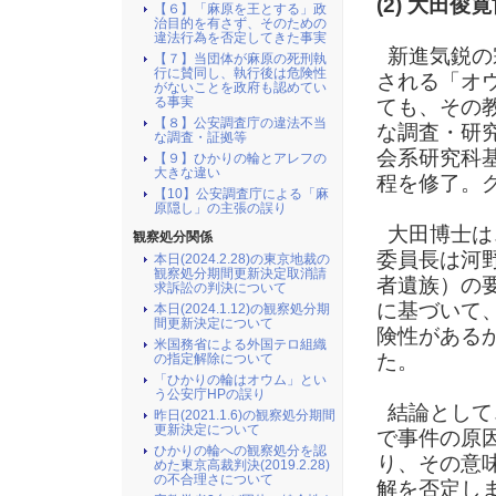
(2) 大田
【６】「麻原を王とする」政
治目的を有さず、そのための
違法行為を否定してきた事実
新進気鋭の
【７】当団体が麻原の死刑執
行に賛同し、執行後は危険性
される「オ
がないことを政府も認めてい
る事実
ても、その
【８】公安調査庁の違法不当
な調査・研
な調査・証拠等
会系研究科
【９】ひかりの輪とアレフの
大きな違い
程を修了。
【10】公安調査庁による「麻
原隠し」の主張の誤り
大田博士は
観察処分関係
委員長は河
本日(2024.2.28)の東京地裁の
観察処分期間更新決定取消請
者遺族）の
求訴訟の判決について
に基づいて
本日(2024.1.12)の観察処分期
間更新決定について
険性がある
米国務省による外国テロ組織
た。
の指定解除について
「ひかりの輪はオウム」とい
う公安庁HPの誤り
結論として
昨日(2021.1.6)の観察処分期間
更新決定について
で事件の原
ひかりの輪への観察処分を認
り、その意
めた東京高裁判決(2019.2.28)
の不合理さについて
解を否定しま