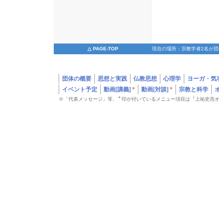
△ PAGE-TOP
現在の場所：宗教学者2名が団
団体の概要
思想と実践
仏教思想
心理学
ヨーガ・気
イベント予定
動画[講義]
*
動画[対談]
*
宗教と科学
*
※「代表メッセージ」等、
印が付いているメニュー項目は『上祐史浩