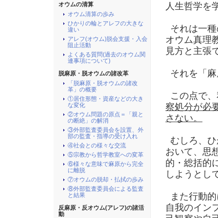
オウムの清算
人生哲学を
オウム清算の歩み
ひかりの輪とアレフの大きな
それは一種
違い
オウム真理
アレフ(オウム)脱会支援・入会
阻止活動
見方と主張
よくある質問(過去のオウム関
連事項について)
それを「麻
脱麻原・脱オウムの諸改革
「脱麻原・脱オウムの諸改
革」の概要
この点で、
①居住形態・資産などの大き
な変化
察処分が必
②オウム問題の原点＝「親と
さない。
の断絶」の解消
③外部監査委員会を設置、外
部の監査・指導の受け入れ
むしろ、ひ
④社会との様々な交流
おいて、思
⑤宗教から哲学教室への変革
的・総括的
⑥様々な意味で麻原から完全
に離脱
しようとし
⑦オウムの脱却・払拭の歩み
⑧外部監査委員会による監査
また行動的
と結果
自我のイン
反麻原・反オウム(アレフ)の諸活
動