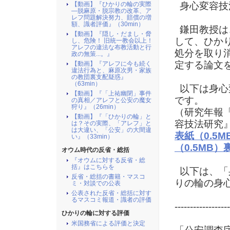
【動画】『ひかりの輪の実際
身心変容技
―脱麻原・脱宗教の改革、ア
レフ問題解決努力、賠償の増
額、識者評価』（30min）
鎌田教授は
【動画】『隠し・だまし・脅
して、ひか
し、危険！ 旧統一教会以上！
アレフの違法な布教活動と行
処分を取り
政の無策...。』
定する論文
【動画】『アレフに今も続く
違法行為と、麻原次男・家族
の教団裏支配疑惑』
（63min）
以下は身心
【動画】『「上祐幽閉」事件
です。
の真相／アレフと公安の魔女
狩り』（26min）
（研究年報
【動画】『「ひかりの輪」と
容技法研究』
は？その実際、「アレフ」と
は大違い、「公安」の大間違
表紙（0.5M
い』（33min）
（0.5MB）
オウム時代の反省・総括
『オウムに対する反省・総
括』はこちらを
以下は、「
反省・総括の書籍・マスコ
りの輪の身
ミ・対談での公表
公表された反省・総括に対す
るマスコミ報道・識者の評価
------------------
ひかりの輪に対する評価
米国務省による評価と決定