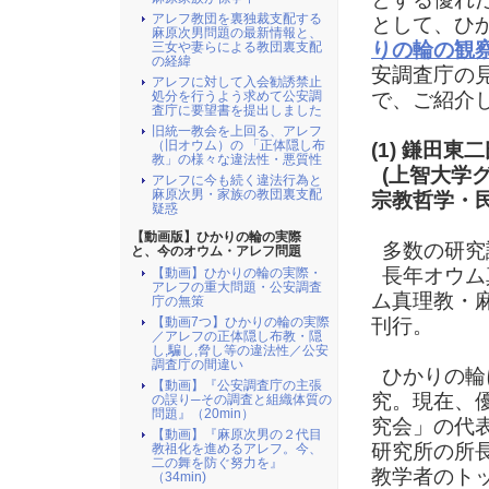
アレフ教団を裏独裁支配する
として、ひ
麻原次男問題の最新情報と、
りの輪の観
三女や妻らによる教団裏支配
の経緯
安調査庁の
アレフに対して入会勧誘禁止
処分を行うよう求めて公安調
で、ご紹介
査庁に要望書を提出しました
旧統一教会を上回る、アレフ
（旧オウム）の 「正体隠し布
(1) 鎌田東
教」の様々な違法性・悪質性
(上智大学
アレフに今も続く違法行為と
麻原次男・家族の教団裏支配
宗教哲学・民
疑惑
【動画版】ひかりの輪の実際
多数の研究
と、今のオウム・アレフ問題
長年オウム
【動画】ひかりの輪の実際・
アレフの重大問題・公安調査
ム真理教・
庁の無策
【動画7つ】ひかりの輪の実際
刊行。
／アレフの正体隠し布教・隠
し,騙し,脅し等の違法性／公安
調査庁の間違い
ひかりの輪
【動画】『公安調査庁の主張
究。現在、
の誤り─その調査と組織体質の
問題』（20min）
究会」の代
【動画】『麻原次男の２代目
研究所の所
教祖化を進めるアレフ。今、
二の舞を防ぐ努力を』
教学者のト
（34min)