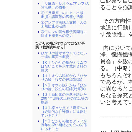
己観察や自
「反麻原・反オウム(アレフ)の
ることを強
諸活動」の概要
①「反麻原」のＨＰ・出版・
出演・講演等の広範な活動
その方向性
②アレフ信者脱会支援・入会
未然防止の活動
地道に行動
③アレフの著作権侵害問題に
す危険性」
対する摘発への協力
ひかりの輪がオウムではない事
内において
実〈裁判資料から〉
ひかりの輪がオウムではない
浄、懺悔懺
一連の事実の概要
員会」を設
【０】ひかりの輪がオウムで
はないことを示す裁判資料の
る。（中略
目次
もちろんそ
【１】オウム脱却から「ひか
りの輪」設立の経緯(総論)
であるが、
【２】オウム脱却から「ひか
は異なると
りの輪」設立の経緯(時系列)
らなる探究
【３】新団体の理念を説いた
2007年以降の上祐の講話等の
いと考えて
概要
【４】様々な点で「麻原への
（絶対的な）帰依」に違反し
------------------
ていること
【５】ひかりの輪とアレフが
長年の深い断絶と対立の関係
にあること