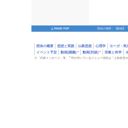
△ PAGE-TOP
現在の場所：【動画】
（30min）/【動画】『ひかりの輪の実際―脱麻原・脱宗教の改革、アレ
団体の概要
思想と実践
仏教思想
心理学
ヨーガ・気
イベント予定
動画[講義]
*
動画[対談]
*
宗教と科学
*
※「代表メッセージ」等、
印が付いているメニュー項目は『上祐史浩