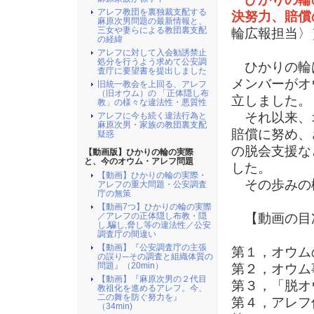
アレフ教団を裏独裁支配する
決努力、賠償
麻原次男問題の最新情報と、
三女や妻らによる教団裏支配
輪広報担当〉
の経緯
​ 
アレフに対して入会勧誘禁止
処分を行うよう求めて公安調
​ ひかりの
査庁に要望書を提出しました
メンバーがオ
旧統一教会を上回る、アレフ
（旧オウム）の 「正体隠し布
立しました。
教」の様々な違法性・悪質性
それ以来、
アレフに今も続く違法行為と
麻原次男・家族の教団裏支配
賠償に努め、
疑惑
の脱会支援な
【動画版】ひかりの輪の実際
と、今のオウム・アレフ問題
した。
【動画】ひかりの輪の実際・
その歩みの
アレフの重大問題・公安調査
庁の無策
【動画7つ】ひかりの輪の実際
／アレフの正体隠し布教・隠
【動画の目
し,騙し,脅し等の違法性／公安
調査庁の間違い
【動画】『公安調査庁の主張
第１，オウム
の誤り─その調査と組織体質の
問題』（20min）
第２，オウム
【動画】『麻原次男の２代目
第３，「脱オ
教祖化を進めるアレフ。今、
二の舞を防ぐ努力を』
第４，アレフ
（34min)