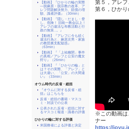
第５，アレフ
【動画】『ひかりの輪の実際
―脱麻原・脱宗教の改革、ア
第６，ひかり
レフ問題解決努力、賠償の増
額、識者評価』（30min）
【動画】『隠し・だまし・脅
し、危険！ 旧統一教会以上！
アレフの違法な布教活動と行
政の無策...。』
【動画】『アレフに今も続く
違法行為と、麻原次男・家族
の教団裏支配疑惑』
（63min）
【動画】『「上祐幽閉」事件
の真相／アレフと公安の魔女
狩り』（26min）
【動画】『「ひかりの輪」と
は？その実際、「アレフ」と
は大違い、「公安」の大間違
い』（33min）
オウム時代の反省・総括
『オウムに対する反省・総
括』はこちらを
反省・総括の書籍・マスコ
ミ・対談での公表
公表された反省・総括に対す
るマスコミ報道・識者の評価
※この動画は
ひかりの輪に対する評価
ナー
米国務省による評価と決定
https://joyu.