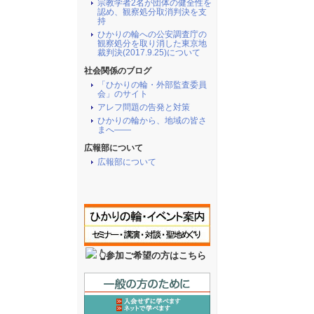
宗教学者2名が団体の健全性を
認め、観察処分取消判決を支
持
ひかりの輪への公安調査庁の
観察処分を取り消した東京地
裁判決(2017.9.25)について
社会関係のブログ
「ひかりの輪・外部監査委員
会」のサイト
アレフ問題の告発と対策
ひかりの輪から、地域の皆さ
まへ――
広報部について
広報部について
👆参加ご希望の方はこちら