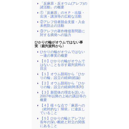
「反麻原・反オウム(アレフ)の
諸活動」の概要
①「反麻原」のＨＰ・出版・
出演・講演等の広範な活動
②アレフ信者脱会支援・入会
未然防止の活動
③アレフの著作権侵害問題に
対する摘発への協力
ひかりの輪がオウムではない事
実〈裁判資料から〉
ひかりの輪がオウムではない
一連の事実の概要
【０】ひかりの輪がオウムで
はないことを示す裁判資料の
目次
【１】オウム脱却から「ひか
りの輪」設立の経緯(総論)
【２】オウム脱却から「ひか
りの輪」設立の経緯(時系列)
【３】新団体の理念を説いた
2007年以降の上祐の講話等の
概要
【４】様々な点で「麻原への
（絶対的な）帰依」に違反し
ていること
【５】ひかりの輪とアレフが
長年の深い断絶と対立の関係
にあること