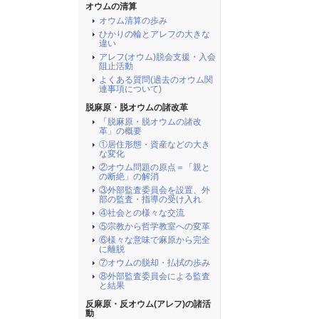
オウムの清算
オウム清算の歩み
ひかりの輪とアレフの大きな
違い
アレフ(オウム)脱会支援・入会
阻止活動
よくある質問(過去のオウム関
連事項について)
脱麻原・脱オウムの諸改革
「脱麻原・脱オウムの諸改
革」の概要
①居住形態・資産などの大き
な変化
②オウム問題の原点＝「親と
の断絶」の解消
③外部監査委員会を設置、外
部の監査・指導の受け入れ
④社会との様々な交流
⑤宗教から哲学教室への変革
⑥様々な意味で麻原から完全
に離脱
⑦オウムの脱却・払拭の歩み
⑧外部監査委員会による監査
と結果
反麻原・反オウム(アレフ)の諸活
動