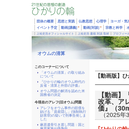
団体の概要
思想と実践
仏教思想
心理学
ヨーガ・気
イベント予定
動画[講義]
*
動画[対談]
*
宗教と科学
上祐史浩オフィシャルサイト
上祐史浩 書籍 対談 取材
プロフィー
オウムの清算
このコーナーについて
「オウムの清算」の取り組み
【動画版】ひ
について
『ひかりの輪のオウム時代の
反省・清算と外部の評価』
オウム問題の解消を認めた米
【動画】
国務省の決定
改革、ア
今現在のアレフ(旧オウム)問題
価』（30m
アレフをオウム事件の賠償を
妨げる「資産隠し」(強制執行
（2025年
妨害罪)の疑いで刑事告発しま
した
麻原遺骨引き渡し問題：国と
『ひかりの輪
麻原家族が係争中