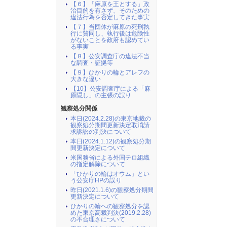
【６】「麻原を王とする」政
治目的を有さず、そのための
違法行為を否定してきた事実
【７】当団体が麻原の死刑執
行に賛同し、執行後は危険性
がないことを政府も認めてい
る事実
【８】公安調査庁の違法不当
な調査・証拠等
【９】ひかりの輪とアレフの
大きな違い
【10】公安調査庁による「麻
原隠し」の主張の誤り
観察処分関係
本日(2024.2.28)の東京地裁の
観察処分期間更新決定取消請
求訴訟の判決について
本日(2024.1.12)の観察処分期
間更新決定について
米国務省による外国テロ組織
の指定解除について
「ひかりの輪はオウム」とい
う公安庁HPの誤り
昨日(2021.1.6)の観察処分期間
更新決定について
ひかりの輪への観察処分を認
めた東京高裁判決(2019.2.28)
の不合理さについて