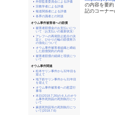
外部監査委員会による評価
の内容を要約
宗教学者による評価
記のコーナー
報道関係者による評価
各界の識者との対談
オウム事件被害者への賠償
被害者賠償金のお支払いにつ
いて〈お支払いの最新状況〉
アレフへの再発防止処分の決
定と、ひかりの輪の賠償努力
の強化について
オウム事件被害者組織と締結
した賠償契約の内容
被害者賠償の経緯と現状につ
いて
オウム事件関連
松本サリン事件から32年目を
迎えて
地下鉄サリン事件から31年目
を迎えて
オウム事件被害者への慰霊行
事等
本日(2018.7.26)の６人のオウ
ム事件死刑囚の死刑執行につ
いて
麻原死刑囚等の死刑執行につ
いて(2018.7.6)