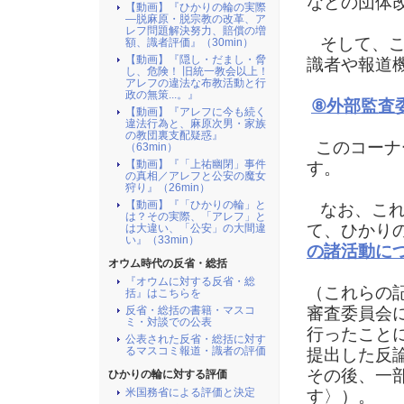
などの団体
【動画】『ひかりの輪の実際
―脱麻原・脱宗教の改革、ア
レフ問題解決努力、賠償の増
そして、こ
額、識者評価』（30min）
【動画】『隠し・だまし・脅
識者や報道
し、危険！ 旧統一教会以上！
アレフの違法な布教活動と行
政の無策...。』
⑧外部監査
【動画】『アレフに今も続く
違法行為と、麻原次男・家族
の教団裏支配疑惑』
このコーナ
（63min）
【動画】『「上祐幽閉」事件
す。
の真相／アレフと公安の魔女
狩り』（26min）
【動画】『「ひかりの輪」と
なお、これ
は？その実際、「アレフ」と
て、ひかり
は大違い、「公安」の大間違
い』（33min）
の諸活動に
オウム時代の反省・総括
『オウムに対する反省・総
（これらの記
括』はこちらを
審査委員会
反省・総括の書籍・マスコ
ミ・対談での公表
行ったこと
公表された反省・総括に対す
るマスコミ報道・識者の評価
提出した反
その後、一部
ひかりの輪に対する評価
米国務省による評価と決定
す〉）。