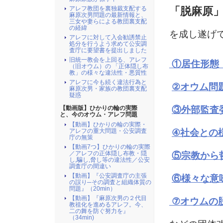
アレフ教団を裏独裁支配する
「脱麻原
麻原次男問題の最新情報と、
三女や妻らによる教団裏支配
の経緯
を成し遂げ
アレフに対して入会勧誘禁止
処分を行うよう求めて公安調
査庁に要望書を提出しました
旧統一教会を上回る、アレフ
①居住形態
（旧オウム）の 「正体隠し布
教」の様々な違法性・悪質性
アレフに今も続く違法行為と
②オウム問
麻原次男・家族の教団裏支配
疑惑
③外部監査
【動画版】ひかりの輪の実際
と、今のオウム・アレフ問題
【動画】ひかりの輪の実際・
④社会との
アレフの重大問題・公安調査
庁の無策
【動画7つ】ひかりの輪の実際
／アレフの正体隠し布教・隠
⑤宗教から
し,騙し,脅し等の違法性／公安
調査庁の間違い
【動画】『公安調査庁の主張
⑥様々な意
の誤り─その調査と組織体質の
問題』（20min）
【動画】『麻原次男の２代目
⑦オウムの
教祖化を進めるアレフ。今、
二の舞を防ぐ努力を』
（34min)