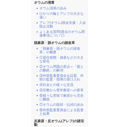
オウムの清算
オウム清算の歩み
ひかりの輪とアレフの大きな
違い
アレフ(オウム)脱会支援・入会
阻止活動
よくある質問(過去のオウム関
連事項について)
脱麻原・脱オウムの諸改革
「脱麻原・脱オウムの諸改
革」の概要
①居住形態・資産などの大き
な変化
②オウム問題の原点＝「親と
の断絶」の解消
③外部監査委員会を設置、外
部の監査・指導の受け入れ
④社会との様々な交流
⑤宗教から哲学教室への変革
⑥様々な意味で麻原から完全
に離脱
⑦オウムの脱却・払拭の歩み
⑧外部監査委員会による監査
と結果
反麻原・反オウム(アレフ)の諸活
動