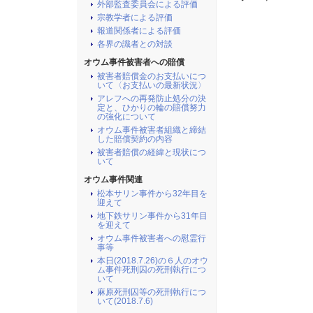
外部監査委員会による評価
宗教学者による評価
報道関係者による評価
各界の識者との対談
オウム事件被害者への賠償
被害者賠償金のお支払いにつ
いて〈お支払いの最新状況〉
アレフへの再発防止処分の決
定と、ひかりの輪の賠償努力
の強化について
オウム事件被害者組織と締結
した賠償契約の内容
被害者賠償の経緯と現状につ
いて
オウム事件関連
松本サリン事件から32年目を
迎えて
地下鉄サリン事件から31年目
を迎えて
オウム事件被害者への慰霊行
事等
本日(2018.7.26)の６人のオウ
ム事件死刑囚の死刑執行につ
いて
麻原死刑囚等の死刑執行につ
いて(2018.7.6)