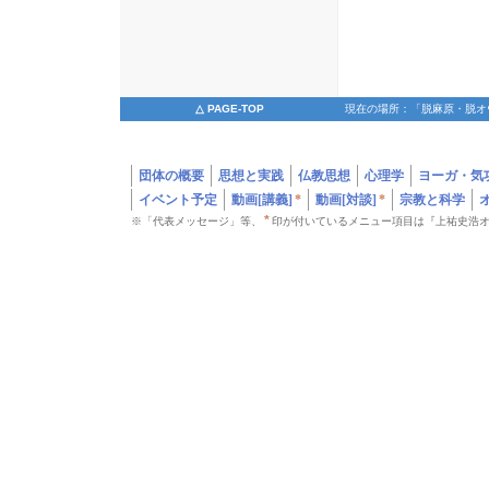
△ PAGE-TOP
現在の場所：「脱麻原・脱オ
団体の概要
思想と実践
仏教思想
心理学
ヨーガ・気
イベント予定
動画[講義]
*
動画[対談]
*
宗教と科学
*
※「代表メッセージ」等、
印が付いているメニュー項目は『上祐史浩