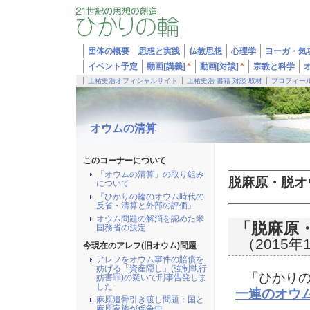
団体の概要
思想と実践
仏教思想
心理学
ヨーガ・気
イベント予定
動画[講義]
*
動画[対談]
*
宗教と科学
上祐史浩オフィシャルサイト
上祐史浩 書籍 対談 取材
プロフィー
オウムの清算
このコーナーについて
「オウムの清算」の取り組み
脱麻原・脱オ
について
『ひかりの輪のオウム時代の
反省・清算と外部の評価』
オウム問題の解消を認めた米
「脱麻原
国務省の決定
（2015年
今現在のアレフ(旧オウム)問題
アレフをオウム事件の賠償を
妨げる「資産隠し」(強制執行
「ひかりの
妨害罪)の疑いで刑事告発しま
した
一連のオウ
麻原遺骨引き渡し問題：国と
麻原家族が係争中