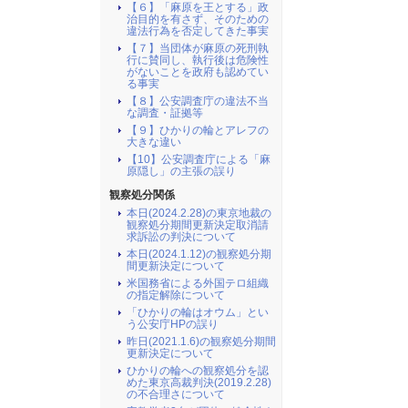
【６】「麻原を王とする」政
治目的を有さず、そのための
違法行為を否定してきた事実
【７】当団体が麻原の死刑執
行に賛同し、執行後は危険性
がないことを政府も認めてい
る事実
【８】公安調査庁の違法不当
な調査・証拠等
【９】ひかりの輪とアレフの
大きな違い
【10】公安調査庁による「麻
原隠し」の主張の誤り
観察処分関係
本日(2024.2.28)の東京地裁の
観察処分期間更新決定取消請
求訴訟の判決について
本日(2024.1.12)の観察処分期
間更新決定について
米国務省による外国テロ組織
の指定解除について
「ひかりの輪はオウム」とい
う公安庁HPの誤り
昨日(2021.1.6)の観察処分期間
更新決定について
ひかりの輪への観察処分を認
めた東京高裁判決(2019.2.28)
の不合理さについて