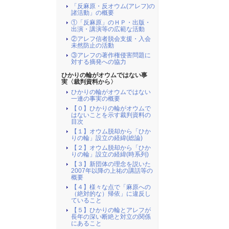
「反麻原・反オウム(アレフ)の
諸活動」の概要
①「反麻原」のＨＰ・出版・
出演・講演等の広範な活動
②アレフ信者脱会支援・入会
未然防止の活動
③アレフの著作権侵害問題に
対する摘発への協力
ひかりの輪がオウムではない事
実〈裁判資料から〉
ひかりの輪がオウムではない
一連の事実の概要
【０】ひかりの輪がオウムで
はないことを示す裁判資料の
目次
【１】オウム脱却から「ひか
りの輪」設立の経緯(総論)
【２】オウム脱却から「ひか
りの輪」設立の経緯(時系列)
【３】新団体の理念を説いた
2007年以降の上祐の講話等の
概要
【４】様々な点で「麻原への
（絶対的な）帰依」に違反し
ていること
【５】ひかりの輪とアレフが
長年の深い断絶と対立の関係
にあること