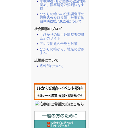
宗教学者2名が団体の健全性を
認め、観察処分取消判決を支
持
ひかりの輪への公安調査庁の
観察処分を取り消した東京地
裁判決(2017.9.25)について
社会関係のブログ
「ひかりの輪・外部監査委員
会」のサイト
アレフ問題の告発と対策
ひかりの輪から、地域の皆さ
まへ――
広報部について
広報部について
👆参加ご希望の方はこちら