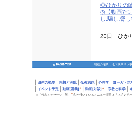
◎ひかりの
◎【動画7
し,騙し,脅
2
20日 ひか
△ PAGE-TOP
現在の場所：地下鉄サリン事
団体の概要
思想と実践
仏教思想
心理学
ヨーガ・気
イベント予定
動画[講義]
*
動画[対談]
*
宗教と科学
*
※「代表メッセージ」等、
印が付いているメニュー項目は『上祐史浩