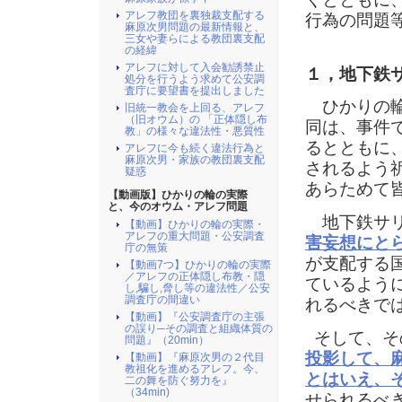
アレフ教団を裏独裁支配する
行為の問題
麻原次男問題の最新情報と、
三女や妻らによる教団裏支配
の経緯
アレフに対して入会勧誘禁止
１，地下鉄
処分を行うよう求めて公安調
査庁に要望書を提出しました
ひかりの輪
旧統一教会を上回る、アレフ
（旧オウム）の 「正体隠し布
同は、事件
教」の様々な違法性・悪質性
るとともに
アレフに今も続く違法行為と
麻原次男・家族の教団裏支配
されるよう
疑惑
あらためて
【動画版】ひかりの輪の実際
と、今のオウム・アレフ問題
地下鉄サリ
【動画】ひかりの輪の実際・
アレフの重大問題・公安調査
害妄想にと
庁の無策
が支配する
【動画7つ】ひかりの輪の実際
／アレフの正体隠し布教・隠
ているよう
し,騙し,脅し等の違法性／公安
調査庁の間違い
れるべきで
【動画】『公安調査庁の主張
の誤り─その調査と組織体質の
そして、そ
問題』（20min）
投影して、
【動画】『麻原次男の２代目
教祖化を進めるアレフ。今、
とはいえ、
二の舞を防ぐ努力を』
（34min)
せられるべ