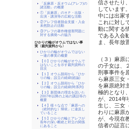
信させたり
「反麻原・反オウム(アレフ)の
諸活動」の概要
しています
①「反麻原」のＨＰ・出版・
中には出家
出演・講演等の広範な活動
これに対し
②アレフ信者脱会支援・入会
未然防止の活動
動に関する
③アレフの著作権侵害問題に
である入会
対する摘発への協力
ま、長年放
ひかりの輪がオウムではない事
実〈裁判資料から〉
ひかりの輪がオウムではない
一連の事実の概要
（３）麻原
【０】ひかりの輪がオウムで
の子女は、
はないことを示す裁判資料の
目次
刑事事件を
【１】オウム脱却から「ひか
りの輪」設立の経緯(総論)
ら麻原三女
【２】オウム脱却から「ひか
を麻原絶対
りの輪」設立の経緯(時系列)
極的となり
【３】新団体の理念を説いた
2007年以降の上祐の講話等の
が、2014
概要
生じ、三女（
【４】様々な点で「麻原への
（絶対的な）帰依」に違反し
わりに麻原
ていること
が、今現在
【５】ひかりの輪とアレフが
長年の深い断絶と対立の関係
信者の証言
にあること