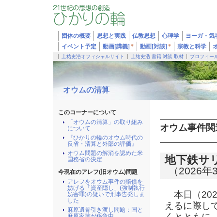
団体の概要
思想と実践
仏教思想
心理学
ヨーガ・気
イベント予定
動画[講義]
*
動画[対談]
*
宗教と科学
上祐史浩オフィシャルサイト
上祐史浩 書籍 対談 取材
プロフィー
オウムの清算
このコーナーについて
「オウムの清算」の取り組み
オウム事件関
について
『ひかりの輪のオウム時代の
反省・清算と外部の評価』
オウム問題の解消を認めた米
地下鉄サ
国務省の決定
（2026年
今現在のアレフ(旧オウム)問題
アレフをオウム事件の賠償を
妨げる「資産隠し」(強制執行
本日（202
妨害罪)の疑いで刑事告発しま
した
えるに際し
麻原遺骨引き渡し問題：国と
くとともに
麻原家族が係争中