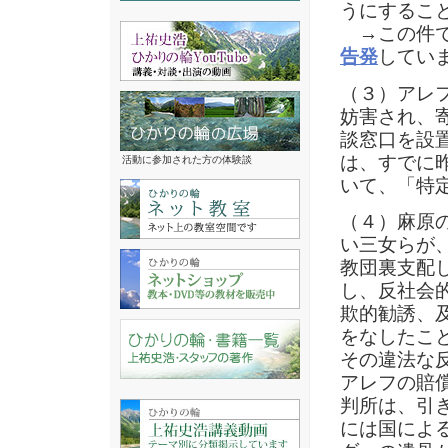
うにするこ
→この件で
告発
してい
（３）アレ
妨害され、
談窓口を設
は、すでに
活動に参加された方の体験談
いて、「特
（４）麻原
い三女らが
教団裏支配
し、反社会
欺的勧誘、
をなしたこ
その違法な反
アレフの賠
判所は、引
には国によ