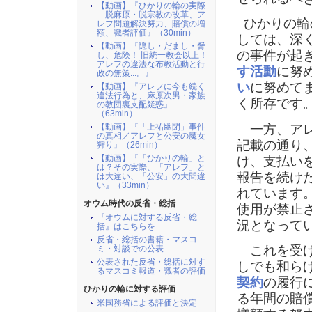
【動画】『ひかりの輪の実際
―脱麻原・脱宗教の改革、ア
ひかりの輪
レフ問題解決努力、賠償の増
額、識者評価』（30min）
しては、深
【動画】『隠し・だまし・脅
の事件が起
し、危険！ 旧統一教会以上！
アレフの違法な布教活動と行
す活動
に努
政の無策...。』
い
に努めて
【動画】『アレフに今も続く
違法行為と、麻原次男・家族
く所存です
の教団裏支配疑惑』
（63min）
一方、アレ
【動画】『「上祐幽閉」事件
の真相／アレフと公安の魔女
記載の通り
狩り』（26min）
【動画】『「ひかりの輪」と
け、支払い
は？その実際、「アレフ」と
報告を続け
は大違い、「公安」の大間違
い』（33min）
れています
オウム時代の反省・総括
使用が禁止
『オウムに対する反省・総
況となって
括』はこちらを
反省・総括の書籍・マスコ
これを受け
ミ・対談での公表
公表された反省・総括に対す
しでも和らげ
るマスコミ報道・識者の評価
契約
の履行
ひかりの輪に対する評価
る年間の賠
米国務省による評価と決定