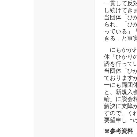
一貫して反
し続けてき
当団体「ひ
られ、「ひ
っている」
きる」と事
にもかかわ
体「ひかり
誘を行って
当団体「ひ
ております
一にも両団
と、新規入
輪」に脱会
解決に支障
すので、く
要望申し上
※参考資料