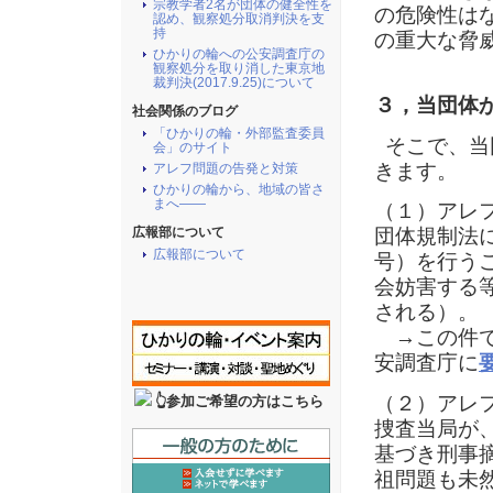
宗教学者2名が団体の健全性を
の危険性は
認め、観察処分取消判決を支
持
の重大な脅
ひかりの輪への公安調査庁の
観察処分を取り消した東京地
裁判決(2017.9.25)について
３，当団体
社会関係のブログ
「ひかりの輪・外部監査委員
そこで、当
会」のサイト
きます。
アレフ問題の告発と対策
ひかりの輪から、地域の皆さ
まへ――
（１）アレ
広報部について
団体規制法
広報部について
号）を行う
会妨害する
される）。
→この件で
安調査庁に
（２）アレ
👆参加ご希望の方はこちら
捜査当局が
基づき刑事
祖問題も未