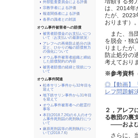
増額する努
外部監査委員会による評価
は、2014
宗教学者による評価
報道関係者による評価
たが、202
各界の識者との対談
おります）
オウム事件被害者への賠償
また、当団体
被害者賠償金のお支払いにつ
いて〈お支払いの最新状況〉
を脱会・独
アレフへの再発防止処分の決
りましたが、
定と、ひかりの輪の賠償努力
の強化について
防止処分の
オウム事件被害者組織と締結
考えており
した賠償契約の内容
被害者賠償の経緯と現状につ
いて
※参考資料
オウム事件関連
◎【動画】
松本サリン事件から32年目を
迎えて
レフ問題解
地下鉄サリン事件から31年目
を迎えて
オウム事件被害者への慰霊行
２，アレフ
事等
本日(2018.7.26)の６人のオウ
る教団の裏
ム事件死刑囚の死刑執行につ
いて
――および
麻原死刑囚等の死刑執行につ
いて(2018.7.6)
さらに、当