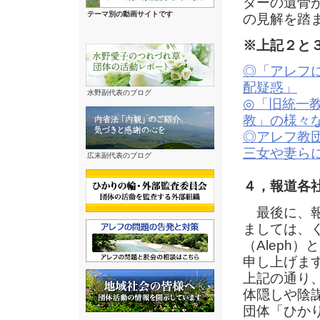
ダーの遺骨
テーマ別の動画サイトです
の見解を踏
※上記２と
◎「アレフ
配疑惑」
水野副代表のブログ
◎「旧統一
教」の様々
◎アレフ教
三女や妻ら
広末副代表のブログ
４，報道各
最後に、報
ましては、
（Aleph
申し上げま
上記の通り
体隠しや陰
団体「ひかり