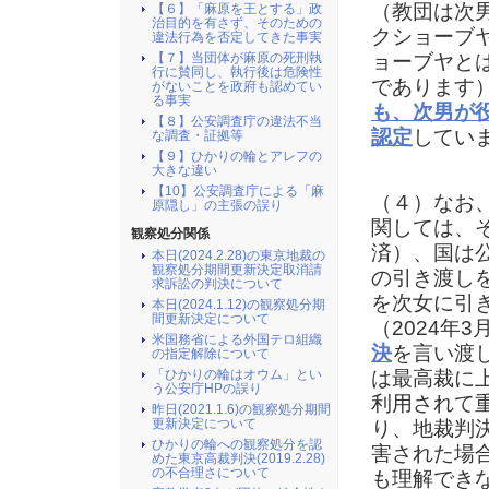
（教団は次
【６】「麻原を王とする」政
治目的を有さず、そのための
クショーブ
違法行為を否定してきた事実
ョーブヤと
【７】当団体が麻原の死刑執
行に賛同し、執行後は危険性
であります
がないことを政府も認めてい
る事実
も、次男が
【８】公安調査庁の違法不当
認定
してい
な調査・証拠等
【９】ひかりの輪とアレフの
大きな違い
【10】公安調査庁による「麻
（４）なお
原隠し」の主張の誤り
関しては、
観察処分関係
済）、国は
本日(2024.2.28)の東京地裁の
観察処分期間更新決定取消請
の引き渡し
求訴訟の判決について
を次女に引
本日(2024.1.12)の観察処分期
間更新決定について
（2024年
米国務省による外国テロ組織
決
を言い渡し
の指定解除について
は最高裁に
「ひかりの輪はオウム」とい
う公安庁HPの誤り
利用されて
昨日(2021.1.6)の観察処分期間
更新決定について
り、地裁判
ひかりの輪への観察処分を認
害された場
めた東京高裁判決(2019.2.28)
の不合理さについて
も理解でき