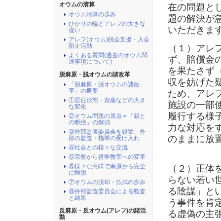
オウムの清算
在の問題と
オウム清算の歩み
題の解決が
ひかりの輪とアレフの大きな
いただきま
違い
アレフ(オウム)脱会支援・入会
阻止活動
（１）アレ
よくある質問(過去のオウム関
ず、賠償金
連事項について)
を果たさず
脱麻原・脱オウムの諸改革
収を妨げた
「脱麻原・脱オウムの諸改
革」の概要
ため、アレフ
①居住形態・資産などの大き
施設の一部
な変化
履行する様
②オウム問題の原点＝「親と
の断絶」の解消
力な対応を
③外部監査委員会を設置、外
のままに放
部の監査・指導の受け入れ
④社会との様々な交流
⑤宗教から哲学教室への変革
⑥様々な意味で麻原から完全
（２）正体
に離脱
らない若い
⑦オウムの脱却・払拭の歩み
る陰謀」と
⑧外部監査委員会による監査
と結果
う事件を肯
反麻原・反オウム(アレフ)の諸活
る虚偽の主
動