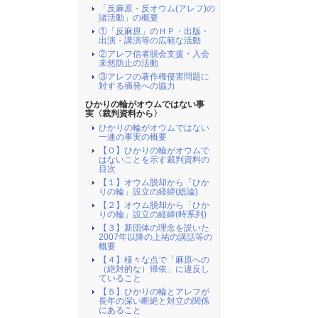
「反麻原・反オウム(アレフ)の
諸活動」の概要
①「反麻原」のＨＰ・出版・
出演・講演等の広範な活動
②アレフ信者脱会支援・入会
未然防止の活動
③アレフの著作権侵害問題に
対する摘発への協力
ひかりの輪がオウムではない事
実〈裁判資料から〉
ひかりの輪がオウムではない
一連の事実の概要
【０】ひかりの輪がオウムで
はないことを示す裁判資料の
目次
【１】オウム脱却から「ひか
りの輪」設立の経緯(総論)
【２】オウム脱却から「ひか
りの輪」設立の経緯(時系列)
【３】新団体の理念を説いた
2007年以降の上祐の講話等の
概要
【４】様々な点で「麻原への
（絶対的な）帰依」に違反し
ていること
【５】ひかりの輪とアレフが
長年の深い断絶と対立の関係
にあること