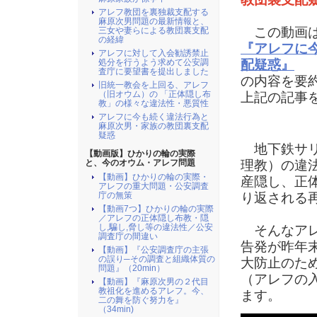
アレフ教団を裏独裁支配する
麻原次男問題の最新情報と、
この動画は
三女や妻らによる教団裏支配
の経緯
『アレフに
アレフに対して入会勧誘禁止
処分を行うよう求めて公安調
配疑惑』
査庁に要望書を提出しました
の内容を要
旧統一教会を上回る、アレフ
（旧オウム）の 「正体隠し布
上記の記事
教」の様々な違法性・悪質性
アレフに今も続く違法行為と
＊
麻原次男・家族の教団裏支配
疑惑
地下鉄サリ
【動画版】ひかりの輪の実際
と、今のオウム・アレフ問題
理教）の違
【動画】ひかりの輪の実際・
産隠し、正
アレフの重大問題・公安調査
庁の無策
り返される
【動画7つ】ひかりの輪の実際
／アレフの正体隠し布教・隠
し,騙し,脅し等の違法性／公安
そんなアレ
調査庁の間違い
告発が昨年
【動画】『公安調査庁の主張
の誤り─その調査と組織体質の
大防止のた
問題』（20min）
（アレフの
【動画】『麻原次男の２代目
教祖化を進めるアレフ。今、
ます。
二の舞を防ぐ努力を』
（34min)