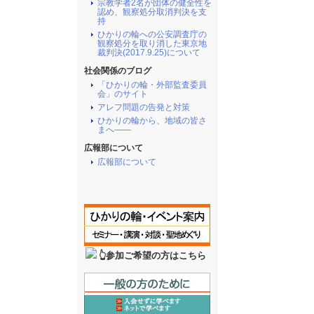
宗教学者2名が団体の健全性を
認め、観察処分取消判決を支
持
ひかりの輪への公安調査庁の
観察処分を取り消した東京地
裁判決(2017.9.25)について
社会関係のブログ
「ひかりの輪・外部監査委員
会」のサイト
アレフ問題の告発と対策
ひかりの輪から、地域の皆さ
まへ――
広報部について
広報部について
👆参加ご希望の方はこちら