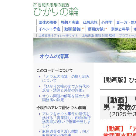
団体の概要
思想と実践
仏教思想
心理学
ヨーガ・気
イベント予定
動画[講義]
*
動画[対談]
*
宗教と科学
上祐史浩オフィシャルサイト
上祐史浩 書籍 対談 取材
プロフィー
オウムの清算
このコーナーについて
「オウムの清算」の取り組み
【動画版】ひ
について
『ひかりの輪のオウム時代の
反省・清算と外部の評価』
オウム問題の解消を認めた米
【動画】
国務省の決定
男・家族の
今現在のアレフ(旧オウム)問題
（2025年
アレフをオウム事件の賠償を
妨げる「資産隠し」(強制執行
妨害罪)の疑いで刑事告発しま
した
【動画】『
麻原遺骨引き渡し問題：国と
教団裏支配
麻原家族が係争中