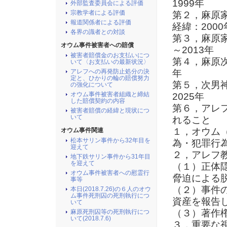
1999年
外部監査委員会による評価
宗教学者による評価
第２，麻原
報道関係者による評価
経緯：2000
各界の識者との対談
第３，麻原家
オウム事件被害者への賠償
～2013年
被害者賠償金のお支払いにつ
第４，麻原次
いて〈お支払いの最新状況〉
年
アレフへの再発防止処分の決
定と、ひかりの輪の賠償努力
第５，次男神
の強化について
オウム事件被害者組織と締結
2025年
した賠償契約の内容
第６，アレ
被害者賠償の経緯と現状につ
いて
れること
１，オウム
オウム事件関連
松本サリン事件から32年目を
為・犯罪行
迎えて
２，アレフ
地下鉄サリン事件から31年目
を迎えて
（１）正体
オウム事件被害者への慰霊行
脅迫による
事等
（２）事件
本日(2018.7.26)の６人のオウ
ム事件死刑囚の死刑執行につ
資産を報告
いて
（３）著作
麻原死刑囚等の死刑執行につ
いて(2018.7.6)
３，重要な視