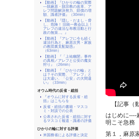
【動画】『ひかりの輪の実際
―脱麻原・脱宗教の改革、ア
レフ問題解決努力、賠償の増
額、識者評価』（30min）
【動画】『隠し・だまし・脅
し、危険！ 旧統一教会以上！
アレフの違法な布教活動と行
政の無策...。』
【動画】『アレフに今も続く
違法行為と、麻原次男・家族
の教団裏支配疑惑』
（63min）
【動画】『「上祐幽閉」事件
の真相／アレフと公安の魔女
狩り』（26min）
【動画】『「ひかりの輪」と
は？その実際、「アレフ」と
は大違い、「公安」の大間違
い』（33min）
オウム時代の反省・総括
『オウムに対する反省・総
括』はこちらを
【記事（動
反省・総括の書籍・マスコ
ミ・対談での公表
はじめに--
公表された反省・総括に対す
るマスコミ報道・識者の評価
明こそ急務
ひかりの輪に対する評価
第１，麻原家
米国務省による評価と決定