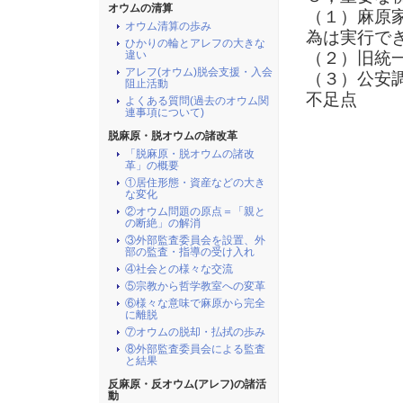
オウムの清算
（１）麻原
オウム清算の歩み
為は実行で
ひかりの輪とアレフの大きな
（２）旧統
違い
アレフ(オウム)脱会支援・入会
（３）公安
阻止活動
不足点
よくある質問(過去のオウム関
連事項について)
脱麻原・脱オウムの諸改革
「脱麻原・脱オウムの諸改
革」の概要
①居住形態・資産などの大き
な変化
②オウム問題の原点＝「親と
の断絶」の解消
③外部監査委員会を設置、外
部の監査・指導の受け入れ
④社会との様々な交流
⑤宗教から哲学教室への変革
⑥様々な意味で麻原から完全
に離脱
⑦オウムの脱却・払拭の歩み
⑧外部監査委員会による監査
と結果
反麻原・反オウム(アレフ)の諸活
動