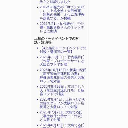
氏らと対談しました
2012/8/8発売の『atプラス13
』に、上祐史浩＋大田俊寛
「宗教の未来 オウム真理教
を超克する」が掲載
2011/7/21 上祐代表が、元俳
優・黒田勇樹さんのネットテ
レビに出演
上祐のトークイベントでの対
談・講演等
【●上祐のトークイベントでの
対談・講演等の一覧】
2025年11月3日：竹内義和氏
（作家・プロデューサー）と
大阪ロフトで対談
2025年10月13日：新実由紀氏
（新実智光元死刑囚の妻）、
林眞須美死刑囚の長男と大阪
ロフトで対談
2025年9月29日：立川こしら
氏（落語立川流真打ち）と新
宿ロフトで対談
2025年8月4日：上祐らひかり
の輪スタッフが大阪ロフト店
長等と大阪ロフトで対談
2025年7月7日：大島てる氏
（事故物件公示サイト代表）
と大阪で対談
2025年6月16日：大島てる氏