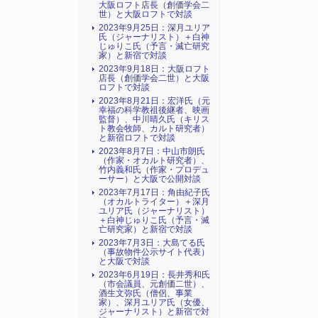
大阪ロフト店長（創価学会二
世）と大阪ロフトで対談
2023年9月25日：深月ユリア
氏（ジャーナリスト）＋白神
じゅりこ氏（予言・滅亡研究
家）と新宿で対談
2023年9月18日：大阪ロフト
店長（創価学会二世）と大阪
ロフトで対談
2023年8月21日：宏洋氏（元
幸福の科学教祖後継者、映画
監督）、中川晴久氏（キリス
ト教会牧師、カルト研究者）
と新宿ロフトで対談
2023年8月7日：中山市朗氏
（作家・オカルト研究者）、
竹内義和氏（作家・プロデュ
ーサー）と大阪で公開対談
2023年7月17日：角由紀子氏
（オカルトライター）＋深月
ユリア氏（ジャーナリスト）
＋白神じゅりこ氏（予言・滅
亡研究家）と新宿で対談
2023年7月3日：大島てる氏
（事故物件公示サイト代表）
と大阪で対談
2023年6月19日：長井秀和氏
（市会議員、元創価二世）、
酒生文弥氏（僧侶、事業
家）、深月ユリア氏（女優、
ジャーナリスト）と新宿で対