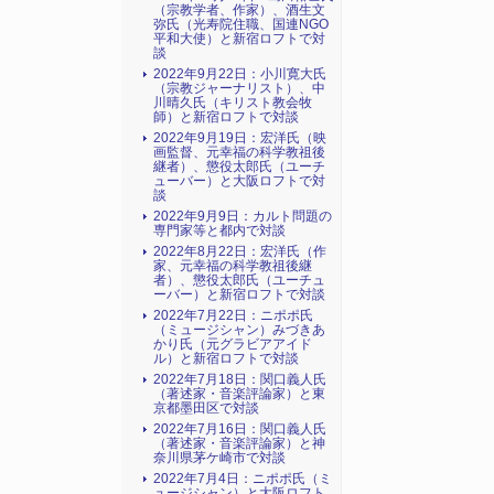
（宗教学者、作家）、酒生文
弥氏（光寿院住職、国連NGO
平和大使）と新宿ロフトで対
談
2022年9月22日：小川寛大氏
（宗教ジャーナリスト）、中
川晴久氏（キリスト教会牧
師）と新宿ロフトで対談
2022年9月19日：宏洋氏（映
画監督、元幸福の科学教祖後
継者）、懲役太郎氏（ユーチ
ューバー）と大阪ロフトで対
談
2022年9月9日：カルト問題の
専門家等と都内で対談
2022年8月22日：宏洋氏（作
家、元幸福の科学教祖後継
者）、懲役太郎氏（ユーチュ
ーバー）と新宿ロフトで対談
2022年7月22日：ニポポ氏
（ミュージシャン）みづきあ
かり氏（元グラビアアイド
ル）と新宿ロフトで対談
2022年7月18日：関口義人氏
（著述家・音楽評論家）と東
京都墨田区で対談
2022年7月16日：関口義人氏
（著述家・音楽評論家）と神
奈川県茅ケ崎市で対談
2022年7月4日：ニポポ氏（ミ
ュージシャン）と大阪ロフト