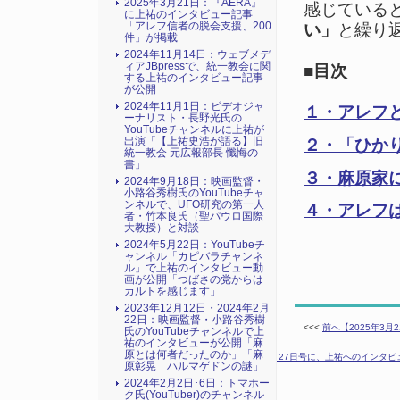
2025年3月21日：『AERA』
感じている
に上祐のインタビュー記事
「アレフ信者の脱会支援、200
い」
と繰り
件」が掲載
2024年11月14日：ウェブメデ
ィアJBpressで、統一教会に関
■目次
する上祐のインタビュー記事
が公開
2024年11月1日：ビデオジャ
１・アレフ
ーナリスト・長野光氏の
YouTubeチャンネルに上祐が
出演「【上祐史浩が語る】旧
２・「ひか
統一教会 元広報部長 懺悔の
書」
３・麻原家
2024年9月18日：映画監督・
小路谷秀樹氏のYouTubeチャ
ンネルで、UFO研究の第一人
４・アレフ
者・竹本良氏（聖パウロ国際
大教授）と対談
2024年5月22日：YouTubeチ
ャンネル「カピバラチャンネ
ル」で上祐のインタビュー動
画が公開「つばさの党からは
カルトを感じます」
2023年12月12日・2024年2月
22日：映画監督・小路谷秀樹
<<<
前へ【2025年3
氏のYouTubeチャンネルで上
祐のインタビューが公開「麻
原とは何者だったのか」「麻
次へ【2025年3月18日、『週刊新潮』3月27日号に、上祐へのイン
原彰晃 ハルマゲドンの謎」
2024年2月2日･6日：トマホー
ク氏(YouTuber)のチャンネル