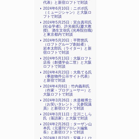
代表）と新宿ロフトで対談
2024年6月10日：ニポポ氏
（ミュージシャン）と大阪ロ
フトで対談
2024年5月25日：宮台真司氏
(社会学者)、許光俊氏(慶大教
授)、酒生文弥氏 (光寿院住職)
と東京都内で対談
2024年5月20日：平野悠氏
（ロフトグループ創始者）、
岩本太郎氏（ライター）と新
宿ロフトで対談
2024年5月13日：大阪ロフト
店長（創価学会二世）と大阪
ロフトで対談
2024年4月23日：大島てる氏
（事故物件公示サイト代表）
と新宿で対談
2024年4月8日：竹内義和氏
（作家・プロデューサー）と
大阪ロフトで対談
2024年3月26日：水道橋博士
（お笑いタレント、元参院議
員）と新宿ロフトで対談
2024年3月11日：立川こしら
氏（落語家）と大阪で対談
2024年2月26日：ターザン山
本氏（元週刊プロレス編集
長）と新宿ロフトで対談
2024年1月23日：安藤よしひ