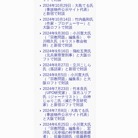
2024年10月29日：大島てる氏
（事故物件公示サイト代表）
と新宿で対談
2024年10月14日：竹内義和氏
（作家・プロデューサー）と
大阪ロフトで対談
2024年9月30日：小川寛大氏
（『宗教問題』編集長）、中
川晴久氏（キリスト教会牧
師）と新宿で対談
2024年9月16日：飛松五男氏
（元兵庫県警刑事）と大阪ロ
フトで対談
2024年8月27日：立川こしら
氏（落語家）と新宿で対談
2024年8月5日：小川寛大氏
（『宗教問題』編集長）と大
阪ロフトで対談
2024年7月23日：竹本良氏
（UFO研究家）、深月ユリア
氏（ジャーナリスト）、白神
じゅりこ氏（滅亡予言研究
家）と新宿ロフトで対談
2024年7月8日：大島てる氏
（事故物件公示サイト代表）
と大阪で対談
2024年6月25日：小川寛大氏
（『宗教問題』編集長）、宏
洋氏（元幸福の科学教祖後継
者）、佐藤信顕氏（佐藤葬祭