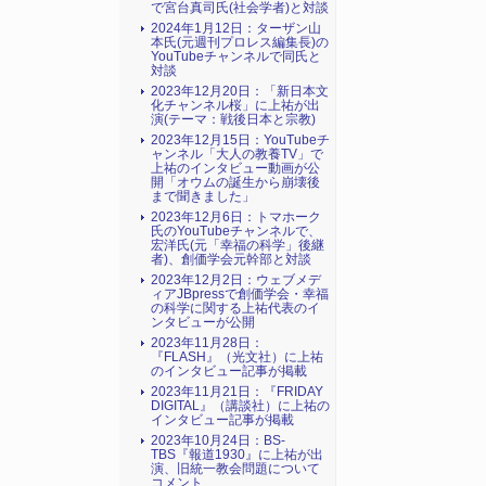
で宮台真司氏(社会学者)と対談
2024年1月12日：ターザン山
本氏(元週刊プロレス編集長)の
YouTubeチャンネルで同氏と
対談
2023年12月20日：「新日本文
化チャンネル桜」に上祐が出
演(テーマ：戦後日本と宗教)
2023年12月15日：YouTubeチ
ャンネル「大人の教養TV」で
上祐のインタビュー動画が公
開「オウムの誕生から崩壊後
まで聞きました」
2023年12月6日：トマホーク
氏のYouTubeチャンネルで、
宏洋氏(元「幸福の科学」後継
者)、創価学会元幹部と対談
2023年12月2日：ウェブメデ
ィアJBpressで創価学会・幸福
の科学に関する上祐代表のイ
ンタビューが公開
2023年11月28日：
『FLASH』（光文社）に上祐
のインタビュー記事が掲載
2023年11月21日：『FRIDAY
DIGITAL』（講談社）に上祐の
インタビュー記事が掲載
2023年10月24日：BS-
TBS『報道1930』に上祐が出
演、旧統一教会問題について
コメント