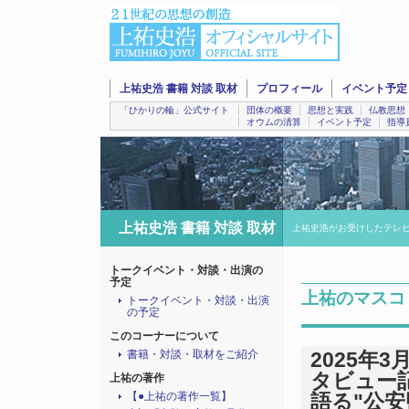
上祐史浩 書籍 対談 取材
プロフィール
イベント予定
「ひかりの輪」公式サイト
団体の概要
思想と実践
仏教思想
オウムの清算
イベント予定
指導
上祐史浩 書籍 対談 取材
上祐史浩がお受けしたテレ
トークイベント・対談・出演の
予定
上祐のマスコ
トークイベント・対談・出演
の予定
このコーナーについて
書籍・対談・取材をご紹介
2025年3
タビュー
上祐の著作
【●上祐の著作一覧】
語る"公安