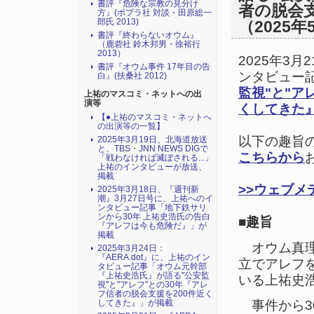
書評『危険な宗教の見分け
者の脱会
方』(ポプラ社 対談・田原総一
郎氏 2013)
（2025年
書評『終わらないオウム』
（鹿砦社 鈴木邦男・徐裕行
2013）
2025年3月
書評『オウム事件 17年目の告
ンタビュー
白』(扶桑社 2012)
監視"と"ア
上祐のマスコミ・ネットへの出
演等
くしてきた
【●上祐のマスコミ・ネットへ
の出演等の一覧】
以下の趣旨
2025年3月19日、北海道放送
と、TBS・JNN NEWS DIGで
こちらから
「戦わなければ滅ぼされる...」
上祐のインタビューが放送、
掲載
>>
ウェブメデ
2025年3月18日、『週刊新
潮』3月27日号に、上祐へのイ
ンタビュー記事「地下鉄サリ
ンから30年 上祐史浩氏の告白
■趣旨
『アレフは今も危険だ』」が
掲載
オウム真理
2025年3月24日：
『AERA.dot』に、上祐のイン
立でアレフ
タビュー記事「オウム元幹部
『上祐史浩氏』が語る"公安監
いる上祐史
視"と"アレフ"との30年『アレ
フ信者の脱会支援を200件近く
してきた』」が掲載
事件から3