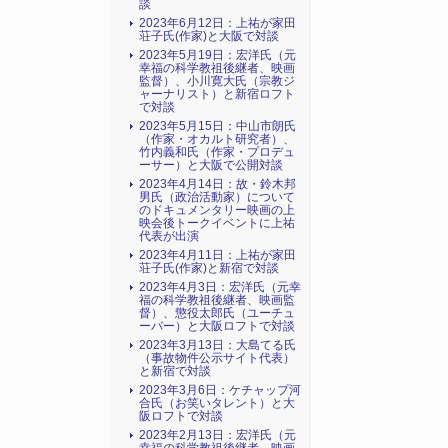
談
2023年6月12日：上祐が家田
荘子氏(作家)と大阪で対談
2023年5月19日：宏洋氏（元
幸福の科学教祖後継者、映画
監督）、小川寛大氏（宗教ジ
ャーナリスト）と新宿ロフト
で対談
2023年5月15日：中山市朗氏
（作家・オカルト研究者）、
竹内義和氏（作家・プロデュ
ーサー）と大阪で公開対談
2023年4月14日：故・鈴木邦
男氏（政治活動家）について
のドキュメンタリー映画の上
映会後トークイベントに上祐
代表が出演
2023年4月11日：上祐が家田
荘子氏(作家)と新宿で対談
2023年4月3日：宏洋氏（元幸
福の科学教祖後継者、映画監
督）、懲役太郎氏（ユーチュ
ーバー）と大阪ロフトで対談
2023年3月13日：大島てる氏
（事故物件公示サイト代表）
と新宿で対談
2023年3月6日：ケチャップ河
合氏（お笑いタレント）と大
阪ロフトで対談
2023年2月13日：宏洋氏（元