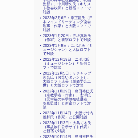
幸福の科学教祖後継者、映画
監督）、中川晴久氏（キリス
ト教会牧師）と新宿ロフトで
対談
2023年2月6日：岸正龍氏（日
本マインドリーディング協会
理事・作家）と大阪ロフトで
対談
2023年1月20日：赤坂真理氏
（作家）と新宿ロフトで対談
2023年1月9日：ニポポ氏（ミ
ュージシャン）と大阪ロフト
で対談
2022年12月19日：ニポポ氏
（ミュージシャン）と新宿ロ
フトで対談
2022年12月5日：ケチャップ
河合氏（お笑いタレント）、
大阪ロフト店長（創価学会二
世）と大阪ロフトで対談
2022年11月29日：島田裕巳氏
（宗教学者・作家）、宏洋氏
（元幸福の科学教祖後継者、
映画監督）と新宿ロフトで対
談
2022年11月14日：大阪で竹内
義和氏（作家）と公開対談
2022年11月3日：大島てる氏
（事故物件公示サイト代表）
と新宿で対談
2022年10月14日：島田裕巳氏