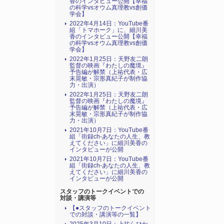
香のインタビュー公開【幸福
の科学vsオウム真理教vs創価
学会】
2022年4月14日：YouTube番
組「トマホーク」に、細川美
香のインタビュー公開【幸福
の科学vsオウム真理教vs創価
学会】
2022年1月25日：天野友二朗
監督の映画『わたしの魔境』
予告編が解禁（上祐代表・広
末晃敏・宗形真紀子が制作協
力・出演）
2022年1月25日：天野友二朗
監督の映画『わたしの魔境』
予告編が解禁（上祐代表・広
末晃敏・宗形真紀子が制作協
力・出演）
2021年10月7日：YouTube番
組「街録ch-あなたの人生、教
えてください」に細川美香の
インタビューが公開
2021年10月7日：YouTube番
組「街録ch-あなたの人生、教
えてください」に細川美香の
インタビューが公開
スタッフのトークイベントでの
対談・講演等
【●スタッフのトークイベント
での対談・講演等の一覧】