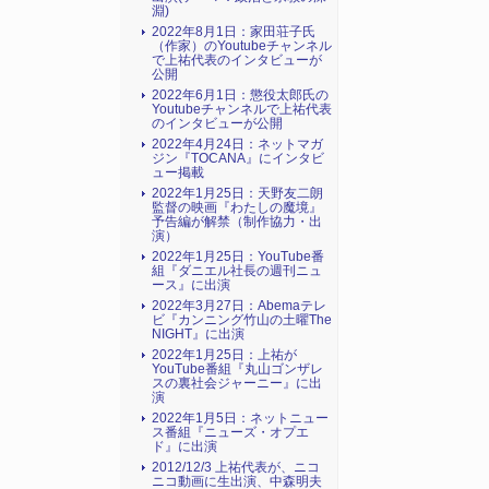
淵)
2022年8月1日：家田荘子氏
（作家）のYoutubeチャンネル
で上祐代表のインタビューが
公開
2022年6月1日：懲役太郎氏の
Youtubeチャンネルで上祐代表
のインタビューが公開
2022年4月24日：ネットマガ
ジン『TOCANA』にインタビ
ュー掲載
2022年1月25日：天野友二朗
監督の映画『わたしの魔境』
予告編が解禁（制作協力・出
演）
2022年1月25日：YouTube番
組『ダニエル社長の週刊ニュ
ース』に出演
2022年3月27日：Abemaテレ
ビ『カンニング竹山の土曜The
NIGHT』に出演
2022年1月25日：上祐が
YouTube番組『丸山ゴンザレ
スの裏社会ジャーニー』に出
演
2022年1月5日：ネットニュー
ス番組『ニューズ・オプエ
ド』に出演
2012/12/3 上祐代表が、ニコ
ニコ動画に生出演、中森明夫