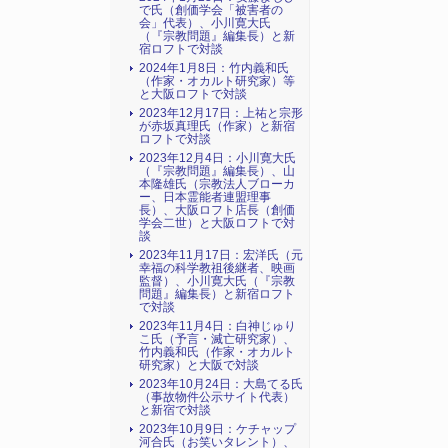
で氏（創価学会「被害者の
会」代表）、小川寛大氏
（『宗教問題』編集長）と新
宿ロフトで対談
2024年1月8日：竹内義和氏
（作家・オカルト研究家）等
と大阪ロフトで対談
2023年12月17日：上祐と宗形
が赤坂真理氏（作家）と新宿
ロフトで対談
2023年12月4日：小川寛大氏
（『宗教問題』編集長）、山
本隆雄氏（宗教法人ブローカ
ー、日本霊能者連盟理事
長）、大阪ロフト店長（創価
学会二世）と大阪ロフトで対
談
2023年11月17日：宏洋氏（元
幸福の科学教祖後継者、映画
監督）、小川寛大氏（『宗教
問題』編集長）と新宿ロフト
で対談
2023年11月4日：白神じゅり
こ氏（予言・滅亡研究家）、
竹内義和氏（作家・オカルト
研究家）と大阪で対談
2023年10月24日：大島てる氏
（事故物件公示サイト代表）
と新宿で対談
2023年10月9日：ケチャップ
河合氏（お笑いタレント）、