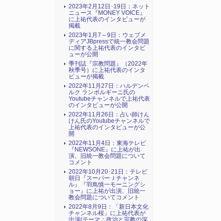
2023年2月12日･19日：ネット
ニュース『MONEY VOICE』
に上祐代表のインタビューが
掲載
2023年1月7～9日：ウェブメ
ディアJBpressで統一教会問題
に関する上祐代表のインタビ
ューが公開
季刊誌『宗教問題』（2022年
秋季号）に上祐代表のインタ
ビューが掲載
2022年11月27日：ハルデンベ
ルク ランボルギーニ氏の
Youtubeチャンネルで上祐代表
のインタビューが公開
2022年11月26日：占い師けん
けん氏のYoutubeチャンネルで
上祐代表のインタビューが公
開
2022年11月4日：東海テレビ
『NEWSONE』に上祐が出
演、旧統一教会問題について
コメント
2022年10月20･21日：テレビ
朝日『スーパーＪチャンネ
ル』『羽鳥慎一モーニングシ
ョー』に上祐が出演、旧統一
教会問題についてコメント
2022年8月9日：「新日本文化
チャンネル桜」に上祐代表が
出演(テーマ：政治と宗教の深