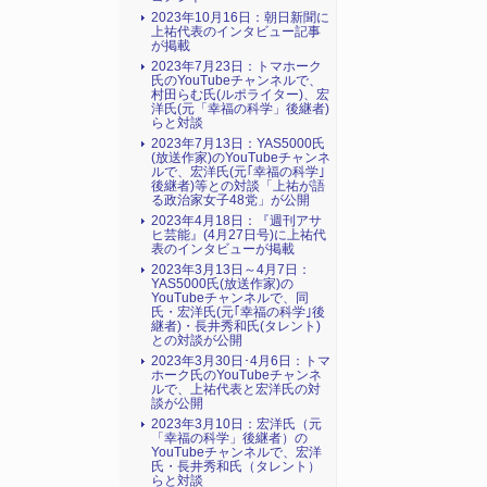
2023年10月16日：朝日新聞に
上祐代表のインタビュー記事
が掲載
2023年7月23日：トマホーク
氏のYouTubeチャンネルで、
村田らむ氏(ルポライター)、宏
洋氏(元「幸福の科学」後継者)
らと対談
2023年7月13日：YAS5000氏
(放送作家)のYouTubeチャンネ
ルで、宏洋氏(元｢幸福の科学｣
後継者)等との対談「上祐が語
る政治家女子48党」が公開
2023年4月18日：『週刊アサ
ヒ芸能』(4月27日号)に上祐代
表のインタビューが掲載
2023年3月13日～4月7日：
YAS5000氏(放送作家)の
YouTubeチャンネルで、同
氏・宏洋氏(元｢幸福の科学｣後
継者)・長井秀和氏(タレント)
との対談が公開
2023年3月30日･4月6日：トマ
ホーク氏のYouTubeチャンネ
ルで、上祐代表と宏洋氏の対
談が公開
2023年3月10日：宏洋氏（元
「幸福の科学」後継者）の
YouTubeチャンネルで、宏洋
氏・長井秀和氏（タレント）
らと対談