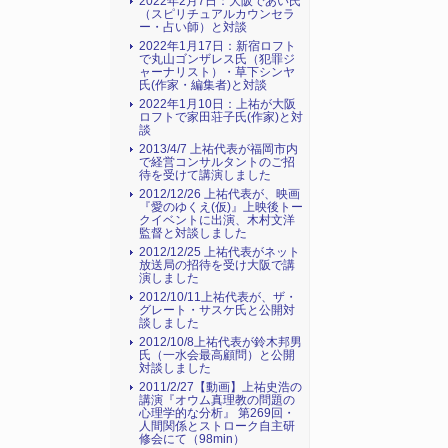
2022年2月7日：大阪であい氏
（スピリチュアルカウンセラ
ー・占い師）と対談
2022年1月17日：新宿ロフト
で丸山ゴンザレス氏（犯罪ジ
ャーナリスト）・草下シンヤ
氏(作家・編集者)と対談
2022年1月10日：上祐が大阪
ロフトで家田荘子氏(作家)と対
談
2013/4/7 上祐代表が福岡市内
で経営コンサルタントのご招
待を受けて講演しました
2012/12/26 上祐代表が、映画
『愛のゆくえ(仮)』上映後トー
クイベントに出演、木村文洋
監督と対談しました
2012/12/25 上祐代表がネット
放送局の招待を受け大阪で講
演しました
2012/10/11上祐代表が、ザ・
グレート・サスケ氏と公開対
談しました
2012/10/8上祐代表が鈴木邦男
氏（一水会最高顧問）と公開
対談しました
2011/2/27【動画】上祐史浩の
講演『オウム真理教の問題の
心理学的な分析』 第269回・
人間関係とストローク自主研
修会にて（98min）