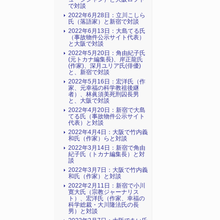
で対談
2022年6月28日：立川こしら
氏（落語家）と新宿で対談
2022年6月13日：大島てる氏
（事故物件公示サイト代表）
と大阪で対談
2022年5月20日：角由紀子氏
(元トカナ編集長)、岸正龍氏
(作家)、深月ユリア氏(俳優)
と、新宿で対談
2022年5月16日：宏洋氏（作
家、元幸福の科学教祖後継
者）、林眞須美死刑囚長男
と、大阪で対談
2022年4月20日：新宿で大島
てる氏（事故物件公示サイト
代表）と対談
2022年4月4日：大阪で竹内義
和氏（作家）らと対談
2022年3月14日：新宿で角由
紀子氏（トカナ編集長）と対
談
2022年3月7日：大阪で竹内義
和氏（作家）と対談
2022年2月11日：新宿で小川
寛大氏（宗教ジャーナリス
ト）、宏洋氏（作家、幸福の
科学総裁・大川隆法氏の長
男）と対談