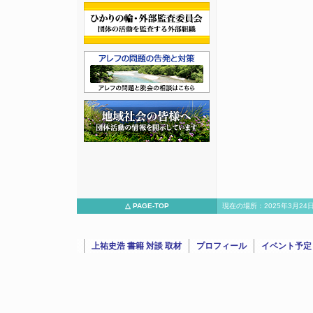
△ PAGE-TOP
現在の場所：2025年3月2
視"と"アレフ"との30年『アレフ信者の脱会支援を200件近くしてきた』」
『上祐史浩氏』が語る"公安監視"と"アレフ"との30年『アレフ信者の
上祐史浩 書籍 対談 取材
プロフィール
イベント予定