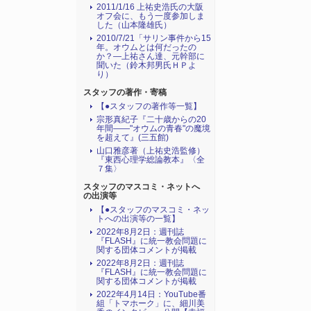
2011/1/16 上祐史浩氏の大阪
オフ会に、もう一度参加しま
した（山本隆雄氏）
2010/7/21「サリン事件から15
年。オウムとは何だったの
か？―上祐さん達、元幹部に
聞いた（鈴木邦男氏ＨＰよ
り）
スタッフの著作・寄稿
【●スタッフの著作等一覧】
宗形真紀子『二十歳からの20
年間――"オウムの青春"の魔境
を超えて』(三五館)
山口雅彦著（上祐史浩監修）
『東西心理学総論教本』〈全
７集〉
スタッフのマスコミ・ネットへ
の出演等
【●スタッフのマスコミ・ネッ
トへの出演等の一覧】
2022年8月2日：週刊誌
『FLASH』に統一教会問題に
関する団体コメントが掲載
2022年8月2日：週刊誌
『FLASH』に統一教会問題に
関する団体コメントが掲載
2022年4月14日：YouTube番
組「トマホーク」に、細川美