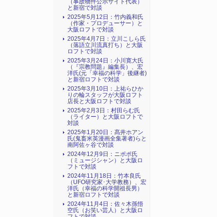
（事故物件公示サイト代表）
と新宿で対談
2025年5月12日：竹内義和氏
（作家・プロデューサー）と
大阪ロフトで対談
2025年4月7日：立川こしら氏
（落語立川流真打ち）と大阪
ロフトで対談
2025年3月24日：小川寛大氏
（『宗教問題』編集長）、宏
洋氏(元「幸福の科学」後継者)
と新宿ロフトで対談
2025年3月10日：上祐らひか
りの輪スタッフが大阪ロフト
店長と大阪ロフトで対談
2025年2月3日：村田らむ氏
（ライター）と大阪ロフトで
対談
2025年1月20日：髙井ホアン
氏(鬼畜米英漫画全集著者)らと
南阿佐ヶ谷で対談
2024年12月9日：ニポポ氏
（ミュージシャン）と大阪ロ
フトで対談
2024年11月18日：竹本良氏
（UFO研究家･大学教務）、宏
洋氏（幸福の科学開祖長男）
と新宿ロフトで対談
2024年11月4日：佐々木孫悟
空氏（お笑い芸人）と大阪ロ
フトで対談