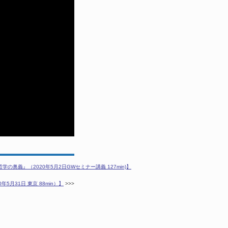
奥義』（2020年5月2日GWセミナー講義 127min)】
月31日 東京 88min）】
>>>