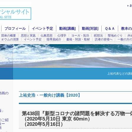
プロフィール
イベント予定
動画[講義]
動画[対談]
Ｑ＆Ａ
教本の
団体の概要
思想と実践
仏教思想
心理学
ヨーガ・気功
瞑想法
聖地めぐり
内
オウムの清算
イベント予定
指導員紹介
書籍・対談・取材
読者の皆様へ
一般の方
上祐代表などの講
動画の
上祐史浩・一般向け講義【2020】
輪」
第438回『新型コロナの諸問題を解決する万物一
（2020年5月10日 東京 60min）
のご紹
（2020年5月16日）
ヨー
画