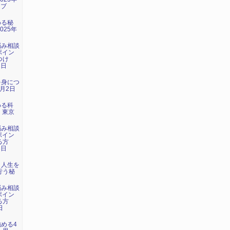
イブ
める秘
025年
）
悩み相談
ポイン
つけ
1日
）
を身につ
1月2日
める科
日 東京
悩み相談
ポイン
る方
3日
）
：人生を
行う秘
悩み相談
ポイン
る方
日
）
強める4