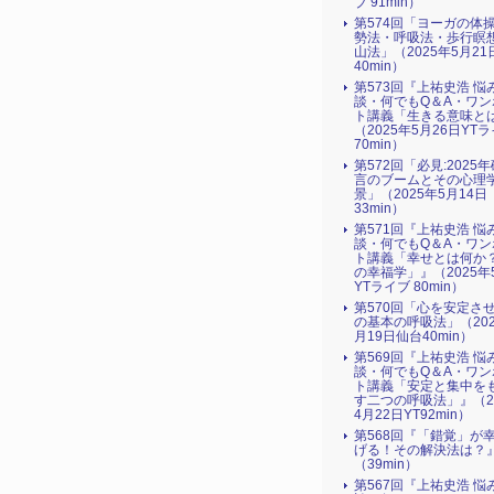
ブ 91min）
第574回「ヨーガの体
勢法・呼吸法・歩行瞑
山法」（2025年5月21
40min）
第573回『上祐史浩 悩
談・何でもQ＆A・ワン
ト講義「生きる意味と
（2025年5月26日YT
70min）
第572回「必見:2025
言のブームとその心理
景」（2025年5月14日
33min）
第571回『上祐史浩 悩
談・何でもQ＆A・ワン
ト講義「幸せとは何か
の幸福学」』（2025年
YTライブ 80min）
第570回「心を安定さ
の基本の呼吸法」（202
月19日仙台40min）
第569回『上祐史浩 悩
談・何でもQ＆A・ワン
ト講義「安定と集中を
す二つの呼吸法」』（2
4月22日YT92min）
第568回『「錯覚」が
げる！その解決法は？
（39min）
第567回『上祐史浩 悩