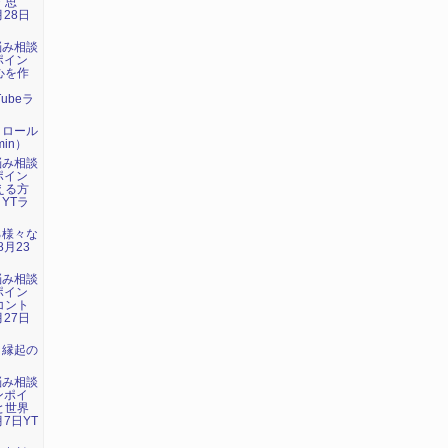
・思
月28日
悩み相談
ポイン
心を作
」
Tubeラ
トロール
in）
悩み相談
ポイン
える方
 YTラ
る様々な
8月23
悩み相談
ポイン
コント
月27日
：縁起の
悩み相談
ンポイ
と世界
7日YT