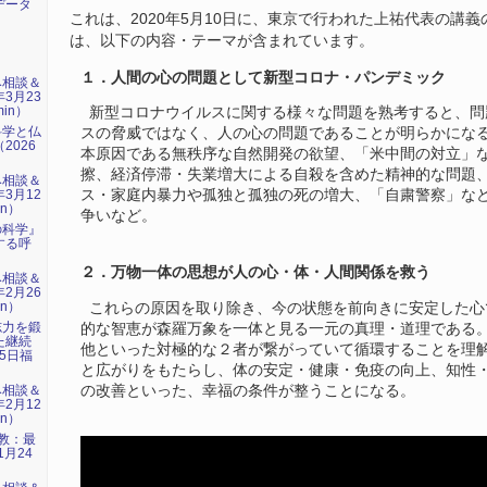
データ
これは、2020年5月10日に、東京で行われた上祐代表の講義
は、以下の内容・テーマが含まれています。
１．人間の心の問題として新型コロナ・パンデミック
み相談＆
年3月23
min）
新型コロナウイルスに関する様々な問題を熟考すると、問
科学と仏
スの脅威ではなく、人の心の問題であることが明らかにな
2026
本原因である無秩序な自然開発の欲望、「米中間の対立」
）
擦、経済停滞・失業増大による自殺を含めた精神的な問題
み相談＆
年3月12
ス・家庭内暴力や孤独と孤独の死の増大、「自粛警察」な
in）
争いなど。
の科学』
する呼
）
２．万物一体の思想が人の心・体・人間関係を救う
み相談＆
年2月26
in）
これらの原因を取り除き、今の状態を前向きに安定した心
志力を鍛
的な智恵が森羅万象を一体と見る一元の真理・道理である
た継続
他といった対極的な２者が繋がっていて循環することを理
15日福
と広がりをもたらし、体の安定・健康・免疫の向上、知性
の改善といった、幸福の条件が整うことになる。
み相談＆
年2月12
in）
仏教：最
1月24