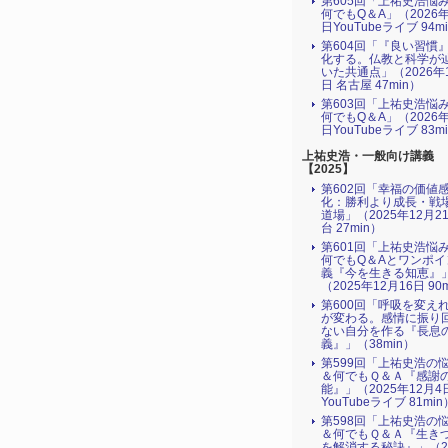
第605回「上祐史浩悩
何でもQ＆A」（2026年
日YouTubeライブ 94m
第604回「『良い習慣
化する。仏教と科学が
いた共通点」（2026年
日 名古屋 47min）
第603回「上祐史浩悩
何でもQ＆A」（2026年
日YouTubeライブ 83m
上祐史浩・一般向け講義
【2025】
第602回「幸福の価値
化：勝利より成長・戦
道場」（2025年12月2
台 27min）
第601回「上祐史浩悩
何でもQ＆Aとワンポイ
義『今を生きる知恵』
（2025年12月16日 90
第600回「呼吸を変え
が変わる。感情に振り
ない自分を作る『長息
義』」（38min）
次へ【第4
第599回「上祐史浩の
＆何でもＱ＆Ａ『感謝
能』」（2025年12月4
YouTubeライブ 81min
第598回「上祐史浩の
＆何でもＱ＆Ａ『生き
を解消する秘訣』​」（2