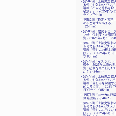
第582回『上祐史浩 悩
＆何でもQ＆Aとワンポ
講義「不安と恐怖を取
秘訣」』（2025年7月2
ライブ 74min）
第581回『禅定と智慧
めると知性が高まる』
（24min）
第580回『破局予言・
マ転生仏制度・参議院
測』(2025年7月5日 33m
第579回『上祐史浩 悩
＆何でもQ＆Aとワンポ
講義「苦しみの根本原
は」』（2025年7月3日
ブ 85min）
第578回「イスラエル
戦争：2025年以降の世
測：紛争を経て新しい
か？」(24min）
第577回：上祐史浩 悩
＆何でもQ＆Aとワンポ
講義「苦しみを解消す
的な考え方」（2025年
日YTライブ 85min）
第576回「ヨーガの呼
弾 応用編」(34min）
第575回『上祐史浩 悩
＆何でもQ＆Aとワンポ
講義「苦しみに強くな
は」』（2025年6月5日