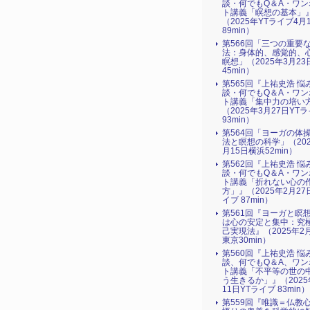
談・何でもQ＆A・ワン
ト講義「瞑想の基本」
（2025年YTライブ4月
89min）
第566回「三つの重要
法：身体的、感覚的、
瞑想」（2025年3月2
45min）
第565回『上祐史浩 悩
談・何でもQ＆A・ワン
ト講義「集中力の培い
（2025年3月27日YT
93min）
第564回「ヨーガの体
法と瞑想の科学」（202
月15日横浜52min）
第562回『上祐史浩 悩
談・何でもQ＆A・ワン
ト講義「折れない心の
方」』（2025年2月27
イブ 87min）
第561回『ヨーガと瞑
は心の安定と集中：究
己実現法』（2025年2
東京30min）
第560回『上祐史浩 悩
談、何でもQ＆A、ワン
ト講義「不平等の世の
う生きるか」』（2025
11日YTライブ 83min）
第559回『唯識＝仏教