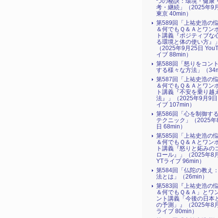
つの秘訣：環境・健康
考・継続」（2025年9
東京 40min）
第589回「上祐史浩の
＆何でもＱ＆Ａとワン
ト講義『ポジティブな
る環境と体の使い方』​
（2025年9月25日 You
イブ 88min）
第588回「怒りをコン
する様々な方法」（34m
第587回「上祐史浩の
＆何でもＱ＆Ａとワン
ト講義『不安を乗り越
法』​」（2025年9月9日
イブ 107min）
第586回「心を制御す
テクニック」（2025年
日 68min）
第585回「上祐史浩の
＆何でもＱ＆Ａとワン
ト講義『怒りと妬みの
ロール』​」（2025年8
YTライブ 96min）
第584回「仏陀の教え
法とは」（26min）
第583回『上祐史浩の
＆何でもＱ＆Ａ」とワ
ント講義「今後の日本
の予測」』（2025年8月
ライブ 80min）