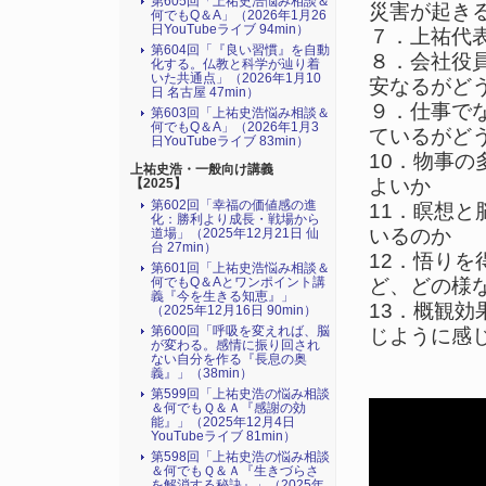
第605回「上祐史浩悩み相談＆
災害が起き
何でもQ＆A」（2026年1月26
日YouTubeライブ 94min）
７．上祐代
第604回「『良い習慣』を自動
８．会社役
化する。仏教と科学が辿り着
いた共通点」（2026年1月10
安なるがど
日 名古屋 47min）
９．仕事で
第603回「上祐史浩悩み相談＆
何でもQ＆A」（2026年1月3
ているがど
日YouTubeライブ 83min）
10．物事
上祐史浩・一般向け講義
よいか
【2025】
第602回「幸福の価値感の進
11．瞑想
化：勝利より成長・戦場から
いるのか
道場」（2025年12月21日 仙
台 27min）
12．悟り
第601回「上祐史浩悩み相談＆
何でもQ＆Aとワンポイント講
ど、どの様
義『今を生きる知恵』」
13．概観効
（2025年12月16日 90min）
第600回「呼吸を変えれば、脳
じように感
が変わる。感情に振り回され
ない自分を作る『長息の奥
義』」（38min）
第599回「上祐史浩の悩み相談
＆何でもＱ＆Ａ『感謝の効
能』」（2025年12月4日
YouTubeライブ 81min）
第598回「上祐史浩の悩み相談
＆何でもＱ＆Ａ『生きづらさ
を解消する秘訣』​」（2025年