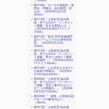
ブ 91min）
第574回「ヨーガの体操法・姿
勢法・呼吸法・歩行瞑想・登
山法」（2025年5月21日
40min）
第573回『上祐史浩 悩み相
談・何でもQ＆A・ワンポイン
ト講義「生きる意味とは」』
（2025年5月26日YTライブ
70min）
第572回「必見:2025年破滅予
言のブームとその心理学的背
景」（2025年5月14日
33min）
第571回『上祐史浩 悩み相
談・何でもQ＆A・ワンポイン
ト講義「幸せとは何か？最新
の幸福学」』（2025年5月8日
YTライブ 80min）
第570回「心を安定させる3つ
の基本の呼吸法」（2025年4
月19日仙台40min）
第569回『上祐史浩 悩み相
談・何でもQ＆A・ワンポイン
ト講義「安定と集中をもたら
す二つの呼吸法」』（2025年
4月22日YT92min）
第568回『「錯覚」が幸福を妨
げる！その解決法は？』
（39min）
第567回『上祐史浩 悩み相