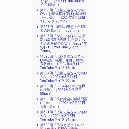
もQA」（7月4日 YouTubeラ
イブ 86min）
第528回「上祐史浩なんでも
QA＋お釈迦様は実はお医者様
だった話」（2024年6月13日
YTライブ 76min）
第527回「解脱の思想・自我執
着の超越とは」（57min）
第526回『なんでもQ＆Aと最
新の幸福学が解明した驚くべ
き人の幸福の真実 』（2024年
5月21日 YouTubeライブ
72min）
第525回『上祐史浩なんでも
QA相談：職場、家庭、結構、
宗教etc』（2024年4月11日
YouTubeライブ 82min）
第524回『上祐史浩なんでもQ
＆A』（2024年3月14日
YouTubeライブ 90min）
第523回「2024年日本と世界
の展望」（2024年2月17日
50min）
第522回「現代社会の孤独問題
について」（2024年2月11日
大阪 43min）
第521回『上祐史浩なんでもQ
＆A』（2024年2月8日
YouTubeライブ 94min）
第520回『仏教とは？その分
裂・分派・多様化の歴史』