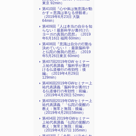
東京 92min）
第410回『心や体は無意識が動
かす＝意識は単なる傍観者』
（2019年6月23日 大阪
64min）
第409回『人は本当の自分を知
らない！最新科学が裏付けた
ヨーガの真我の思想』（2019
年6月16日 福岡 60min）
第408回『意識は自分の行動を
決めていない！：最新脳科学
と仏陀の無我の思想』（2019
年5月26日東京 60min)
第407回2019年GW セミナー
上祐代表講義『脳科学が裏付
ける仏道修行の有効性：後
編』（2019年4月29日
129min）
第406回2019年GWセミナー上
祐代表講義「脳科学が裏付け
る仏道修行の有効性：前編」
（2019年4月28日 52min）
第405回2019年GWセミナー上
祐代表講義「「仏陀の覚醒の
教え：無常と無我：後編」
（2019年4月28日58min）
第404回 2019年GWセミナー
上祐代表講義「仏陀の覚醒の
教え：無常と無我：前編」
（2019年4月27日 105min）