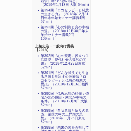
競争に勝つ仏教の智恵』
（2019年1月13日 大阪 64min)
第394回『ロゴセラピーと慈悲
の生きる力』（2018年12月31
日年末年始セミナー講義4回
97min）
第393回『心の制御と真の幸福
の道』（2018年12月30日年末
年始セミナー講義2回
109min）
上祐史浩・一般向け講義
【2018】
第392回『心の安定に役立つ生
活環境：現代社会の孤独の問
題』（2018年12月23日東京
62min）
第391回『どんな状況でも生き
る意味を見出す心理療法「ロ
ゴセラピー」と仏教の慈悲の
思想』（2018年12月16日福岡
67min)
第390回『仏教思想の精髄：煩
悩が苦の原因・慈悲が幸福の
条件』（2018年12月9日 大阪
62min）
第389回『自我意識と悟りの意
識、循環の中の上昇期の思
想』（2018年11月25日東京
62min）
第388回『未来の苦を直視して