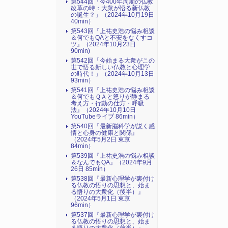
第544回「今400年周期の仏教
改革の時：大衆が悟る新仏教
の誕生？」（2024年10月19日
40min）
第543回『上祐史浩の悩み相談
＆何でもQAと不安をなくすコ
ツ』（2024年10月23日
90min)
第542回「今始まる大衆がこの
世で悟る新しい仏教と心理学
の時代！」（2024年10月13日
93min）
第541回『上祐史浩の悩み相談
＆何でもＱＡと怒りが静まる
考え方・行動の仕方・呼吸
法』（2024年10月10日
YouTubeライブ 86min）
第540回『最新脳科学が説く感
情と心身の健康と関係』
（2024年5月2日 東京
84min）
第539回『上祐史浩の悩み相談
＆なんでもQA』（2024年9月
26日 85min）
第538回『最新心理学が裏付け
る仏教の悟りの思想と、始ま
る悟りの大衆化（後半）』
（2024年5月1日 東京
96min）
第537回『最新心理学が裏付け
る仏教の悟りの思想と、始ま