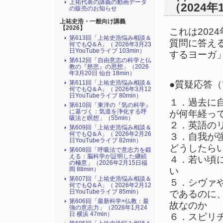
上祐代表の講義の動画データ
（2024年
の販売のお知らせ
上祐史浩・一般向け講義
【2026】
これは202
第613回「上祐史浩悩み相談＆
質問に答え
何でもQ＆A」（ 2026年3月23
日YouTubeライブ 103min）
するヨーガ
第612回「自由意志の科学と仏
教の『慈悲』の思想」（2026
年3月20日 仙台 18min）
●質疑応答
第611回「上祐史浩悩み相談＆
何でもQ＆A」（ 2026年3月12
日YouTubeライブ 80min）
１．過去に
第610回「東洋の『気の科学』
に基づく：気道を浄化する呼
が何年経っ
吸法と瞑想」（55min）
２．英語の
第609回「上祐史浩悩み相談＆
何でもQ＆A」（ 2026年2月26
３．自我が
日YouTubeライブ 82min）
どうしたら
第608回「呼吸法で意志力を鍛
える：脳科学が証明した継続
４．若い頃
の極意」（2026年2月15日福
岡 88min）
い
第607回「上祐史浩悩み相談＆
５．シヴァ
何でもQ＆A」（ 2026年2月12
日YouTubeライブ 85min）
であるのに
第606回「最新科学×仏教：最
故なのか
強の意志力」（2026年1月24
日 横浜 47min）
６．スピリチ