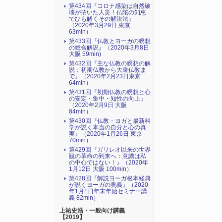
第434回『コロナ感染は自然破
壊が招いた人災！仏陀の知恵
でひも解くその解決法』
（2020年3月29日 東京
63min）
第433回『仏教とヨーガの瞑想
の総合解説』（2020年3月8日
大阪 59min)
第432回『主な仏教の瞑想の解
説：初期仏教から大乗仏教ま
で』（2020年2月23日東京
64min）
第431回『初期仏教の瞑想と心
の安定・集中・知性の向上』
（2020年2月9日 大阪
84min）
第430回『仏教・ヨガと最新科
学が説く本当の自分と心の真
実』（2020年1月26日 東京
70min）
第429回『ガリレオ以来の世界
観の革命の到来へ：意識は私
の中心ではない！』（2020年
1月12日 大阪 100min）
第428回『解説ヨーガ根本経典
が説くヨーガの奥義』（2020
年1月1日年末年始セミナー講
義 82min）
上祐史浩・一般向け講義
【2019】