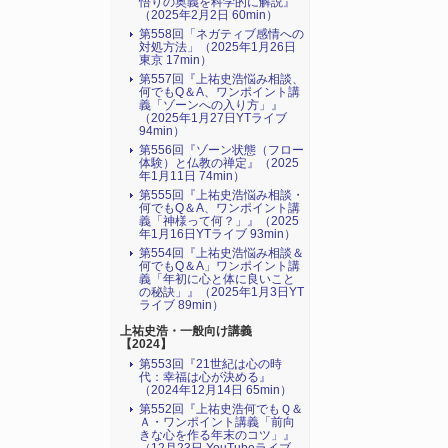
悟りの奥義を科学的に解説』
（2025年2月2日 60min）
第558回「ネガティブ感情への
対処方法」（2025年1月26日
東京 17min）
第557回『上祐史浩悩み相談、
何でもQ＆A、ワンポイント講
義「ゾーンへの入り方」』
（2025年1月27日YTライブ
94min）
第556回『ゾーン状態（フロー
体験）と仏教の禅定』（2025
年1月11日 74min）
第555回『上祐史浩悩み相談・
何でもQ＆A、ワンポイント講
義「神様って何？」』（2025
年1月16日YTライブ 93min）
第554回『上祐史浩悩み相談＆
何でもQ＆A」ワンポイント講
義「年初に心と体に良いこと
の秘訣」』（2025年1月3日YT
ライブ 89min）
上祐史浩・一般向け講義
【2024】
第553回『21世紀は心の時
代：幸福は心が決める』
（2024年12月14日 65min）
第552回『上祐史浩何でもＱ＆
Ａ・ワンポイント講義「前向
きな心を作る年末のコツ」』