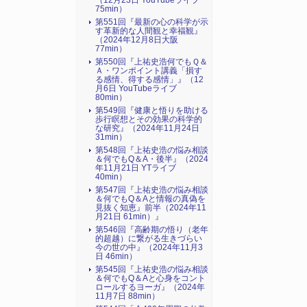
（12月23日 YouTubeライブ
75min）
第551回『最新の心の科学が示
す革新的な人間観と幸福観』
（2024年12月8日大阪
77min）
第550回『上祐史浩何でもＱ＆
Ａ・ワンポイント講義「損す
る感情、得する感情」』（12
月6日 YouTubeライブ
80min）
第549回『健康と悟りを助ける
歩行瞑想とその効果の科学的
な研究』（2024年11月24日
31min）
第548回『上祐史浩の悩み相談
＆何でもQ＆A・後半』（2024
年11月21日 YTライブ
40min）
第547回『上祐史浩の悩み相談
＆何でもQ＆Aと情報の真偽を
見抜く知恵』前半（2024年11
月21日 61min）』
第546回『高齢期の悟り（老年
的超越）に繋がる生きづらい
今の世の中』（2024年11月3
日 46min）
第545回『上祐史浩の悩み相談
＆何でもQ＆Aと心身をコント
ロールするヨーガ』（2024年
11月7日 88min）