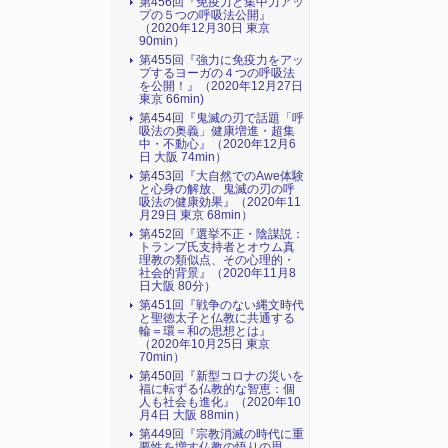
第456回『免疫力と集中力アッ
プの５つの呼吸法公開』
（2020年12月30日 東京
90min）
第455回『強力に免疫力をアッ
プするヨーガの４つの呼吸法
を公開！』（2020年12月27日
東京 66min)
第454回『鬼滅の刃で話題「呼
吸法の奥義」健康増進・超集
中・不動心』（2020年12月6
日 大阪 74min）
第453回『大自然でのAwe体験
と心身の解放、鬼滅の刃の呼
吸法の健康効果』（2020年11
月29日 東京 68min）
第452回『選挙不正・陰謀説：
トランプ氏支持者とオウム真
理教の類似点、その心理的・
社会的背景』（2020年11月8
日大阪 80分）
第451回『戦争のない縄文時代
と聖徳太子と仏教に共通する
輪＝環＝和の思想とは』
（2020年10月25日 東京
70min）
第450回『新型コロナの災いを
福に転ずる仏教的な智恵：個
人も社会も進化』（2020年10
月4日 大阪 88min）
第449回『宗教消滅の時代に重
要性を増す仏教の悟りの思