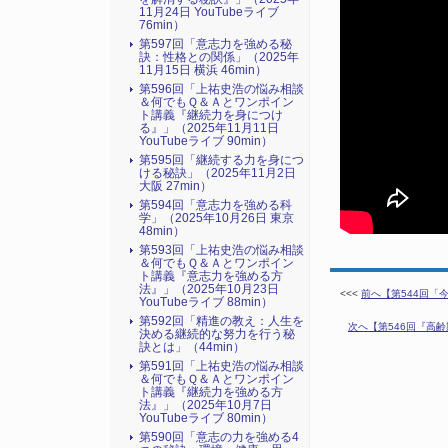
11月24日 YouTubeライブ
76min）
第597回「意志力を強める秘
訣：性格との関係」（2025年
11月15日 横浜 46min）
第596回「上祐史浩の悩み相談
＆何でもＱ＆Ａとワンポイン
ト講義『継続力を身につけ
る』​」（2025年11月11日
YouTubeライブ 90min）
第595回「継続する力を身につ
ける秘訣」（2025年11月2日
大阪 27min）
第594回「意志力を強める科
学」（2025年10月26日 東京
48min）
第593回「上祐史浩の悩み相談
＆何でもＱ＆Ａとワンポイン
ト講義『意志力を強める方
法』​」（2025年10月23日
<<<
前へ【第544回「今
YouTubeライブ 88min）
第592回「精進の教え：人生を
次へ【第546回『高齢
決める継続的な努力を行う秘
訣とは」（44min）
第591回「上祐史浩の悩み相談
＆何でもＱ＆Ａとワンポイン
ト講義『継続力を強める方
法』​」（2025年10月7日
YouTubeライブ 80min）
第590回「意志の力を強める4