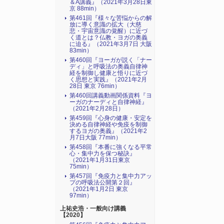
＆A講義』（2021年3月28日東
京 88min）
第461回『様々な苦悩からの解
放に導く意識の拡大（大慈
悲・宇宙意識の覚醒）に近づ
く道とは？仏教・ヨガの奥義
に迫る』（2021年3月7日 大阪
83min）
第460回『ヨーガが説く「ナー
ディ」と呼吸法の奥義自律神
経を制御し健康と悟りに近づ
く思想と実践』（2021年2月
28日 東京 76min）
第460回講義動画関係資料『ヨ
ーガのナーディと自律神経』
（2021年2月28日）
第459回『心身の健康・安定を
決める自律神経や免疫を制御
するヨガの奥義』（2021年2
月7日大阪 77min）
第458回『本番に強くなる平常
心・集中力を保つ秘訣』
（2021年1月31日東京
75min）
第457回『免疫力と集中力アッ
プの呼吸法公開第２回』
（2021年1月2日 東京
97min）
上祐史浩・一般向け講義
【2020】