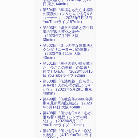
幸福の悟り』（2023年7月23
日 東京 44min）
第504回『幸福をもたらす感謝
の実践のコツ＆なんでもQ＆A
コーナー 』（2023年7月13日
YouTubeライブ 87min）
第503回『縄文の宗教と弥生以
降の宗教の変化と融合』
（2023年7月2日 大阪
35min）
第502回『３つの主な瞑想法と
クンダリニーヨーガの瞑想』
（2023年6月11日 大阪
43min）
第501回『幸せの青い鳥が教え
た「今ここの幸福」の知恵と
何でもQ＆A』（2023年6月15
日 YouTubeライブ 92min）
第500回『仏法奥義：自ら苦し
みを招く人の心理の罠とは何
か？』（2023年5月28日 東京
40min）
第499回「仏教変革の400年周
期＆最新周期説解説」（2023
年5月14日 大阪 45min）
第498回『何でもQ＆A・心が
落ち着く瞑想（シンボル瞑
想）』（2023年5月11日
YouTubeライブ 110min）
第497回『何でもQ＆A・瞑想
の秘訣』（4/13 YouTubeライ