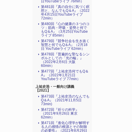
日YouTubeライブ 76min）
第481回『真の自分に気づく瞑
想と、なんでもQ＆A』（2022
年4月15日YouTubeライブ
72min）
第480回『心の健康の３つのコ
ツ：筋肉・呼吸・姿勢と何で
もQ＆A』（3月25日YouTube
ライブ 85min）
第479回『競争社会を生き抜く
智慧と何でもQ＆A』（2月18
日 YouTubeライブ 62min）
第478回『普遍的な聖なるシン
ボルとしての「光の輪」』
（2022年2月6日 大阪
60min）
第477回『上祐史浩何でもQ＆
A』（2022年1月21日
YouTubeライブ 77min）
上祐史浩・一般向け講義
【2021】
第473回『上祐史浩のなんでも
Q＆A』（2021年11月5日
73min)
第472回『祈りの科学』
（2021年9月26日 東京
62min）
第471回『進化心理学が解明す
る人の感情の根源とその制御
の必要性』（2021年8月29日