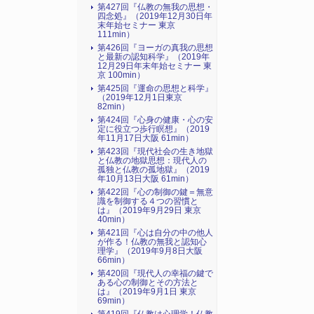
第427回『仏教の無我の思想・
四念処』（2019年12月30日年
末年始セミナー 東京
111min）
第426回『ヨーガの真我の思想
と最新の認知科学』（2019年
12月29日年末年始セミナー 東
京 100min）
第425回『運命の思想と科学』
（2019年12月1日東京
82min）
第424回『心身の健康・心の安
定に役立つ歩行瞑想』（2019
年11月17日大阪 61min）
第423回『現代社会の生き地獄
と仏教の地獄思想：現代人の
孤独と仏教の孤地獄』（2019
年10月13日大阪 61min）
第422回『心の制御の鍵＝無意
識を制御する４つの習慣と
は』（2019年9月29日 東京
40min）
第421回『心は自分の中の他人
が作る！仏教の無我と認知心
理学』（2019年9月8日大阪
66min）
第420回『現代人の幸福の鍵で
ある心の制御とその方法と
は』（2019年9月1日 東京
69min）