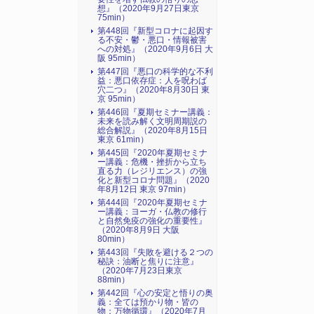
想』（2020年9月27日東京
75min）
第448回『新型コロナに起因す
る不安・鬱・悪口・情報被害
への対処』（2020年9月6日 大
阪 95min）
第447回『悪口の科学的な不利
益：悪口依存症：人を呪わば
穴二つ』（2020年8月30日 東
京 95min）
第446回『夏期セミナー講義：
未来を読み解く文明周期説の
総合解説』（2020年8月15日
東京 61min）
第445回『2020年夏期セミナ
ー講義：危機・挫折から立ち
直る力（レジリエンス）の強
化と新型コロナ問題』（2020
年8月12日 東京 97min）
第444回『2020年夏期セミナ
ー講義：ヨーガ・仏教の修行
と自然免疫の強化の重要性』
（2020年8月9日 大阪
80min）
第443回『失敗を避ける２つの
秘訣：油断と焦りに注意』
（2020年7月23日東京
88min）
第442回『心の安定と悟りの奥
義：全ては預かり物・皆の
物：万物循環』（2020年7月