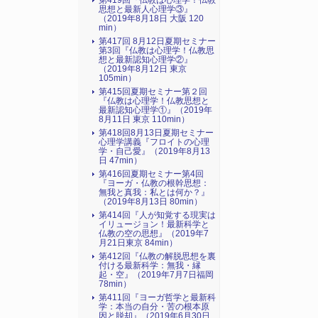
第419回『仏教は心理学！仏教
思想と最新人心理学③』
（2019年8月18日 大阪 120
min）
第417回 8月12日夏期セミナー
第3回『仏教は心理学！仏教思
想と最新認知心理学②』
（2019年8月12日 東京
105min）
第415回夏期セミナー第２回
『仏教は心理学！仏教思想と
最新認知心理学①』（2019年
8月11日 東京 110min）
第418回8月13日夏期セミナー
心理学講義『フロイトの心理
学・自己愛』（2019年8月13
日 47min）
第416回夏期セミナー第4回
『ヨーガ・仏教の根幹思想：
無我と真我：私とは何か？』
（2019年8月13日 80min）
第414回『人が知覚する現実は
イリュージョン！最新科学と
仏教の空の思想』（2019年7
月21日東京 84min）
第412回『仏教の解脱思想を裏
付ける最新科学：無我・縁
起・空』（2019年7月7日福岡
78min）
第411回『ヨーガ哲学と最新科
学：本当の自分・苦の根本原
因と脱却』（2019年6月30日