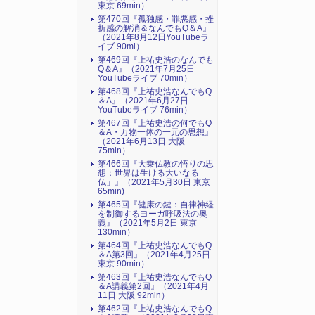
東京 69min）
第470回『孤独感・罪悪感・挫
折感の解消＆なんでもQ＆A』
（2021年8月12日YouTubeラ
イブ 90mi）
第469回『上祐史浩のなんでも
Q＆A』（2021年7月25日
YouTubeライブ 70min）
第468回『上祐史浩なんでもQ
＆A』（2021年6月27日
YouTubeライブ 76min）
第467回『上祐史浩の何でもQ
＆A・万物一体の一元の思想』
（2021年6月13日 大阪
75min）
第466回『大乗仏教の悟りの思
想：世界は生ける大いなる
仏」』（2021年5月30日 東京
65min)
第465回『健康の鍵：自律神経
を制御するヨーガ呼吸法の奥
義』（2021年5月2日 東京
130min）
第464回『上祐史浩なんでもQ
＆A第3回』（2021年4月25日
東京 90min）
第463回『上祐史浩なんでもQ
＆A講義第2回』（2021年4月
11日 大阪 92min）
第462回『上祐史浩なんでもQ