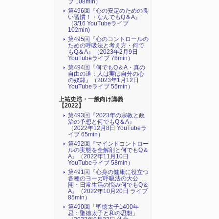
ブ 108min）
第496回『心の安定のための良
い習慣！・なんでもQ＆A』
（3/16 YouTubeライブ
102min)
第495回『心のコントロールの
ための呼吸法と考え方・何で
もQ＆A』（2023年2月9日
YouTubeライブ 78min）
第494回『何でもQ＆A・真の
自由の道：人は実は自分の心
の奴隷』（2023年1月12日
YouTubeライブ 55min）
上祐史浩・一般向け講義
【2022】
第493回『2023年の宗教と政
治の予想と何でもQ＆A』
（2022年12月8日 YouTubeラ
イブ 65min）
第492回『マインドコントロー
ルの実態を全解剖と何でもQ＆
A』（2022年11月10日
YouTubeライブ 58min）
第491回『心身の健康に役立つ
各種のヨーガ呼吸法の大公
開・日常生活の悩み何でもQ＆
A』（2022年10月20日 ライブ
85min）
第490回「聖徳太子1400年
忌：聖徳太子と和の思想」