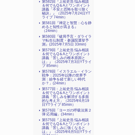
第582回『上祐史浩 悩み相談
＆何でもQ＆Aとワンポイント
講義「不安と恐怖を取り除く
秘訣」』（2025年7月24日YT
ライブ 74min）
第581回『禅定と智慧：心を静
めると知性が高まる』
（24min）
第580回『破局予言・ダライラ
マ転生仏制度・参議院選挙予
測』(2025年7月5日 33min)
第579回『上祐史浩 悩み相談
＆何でもQ＆Aとワンポイント
講義「苦しみの根本原因と
は」』（2025年7月3日YTライ
ブ 85min）
第578回「イスラエル・イラン
戦争：2025年以降の世界予
測：紛争を経て新しい時代
か？」(24min）
第577回：上祐史浩 悩み相談
＆何でもQ＆Aとワンポイント
講義「苦しみを解消する多面
的な考え方」（2025年6月19
日YTライブ 85min）
第576回「ヨーガの呼吸法第２
弾 応用編」(34min）
第575回『上祐史浩 悩み相談
＆何でもQ＆Aとワンポイント
講義「苦しみに強くなると
は」』（2025年6月5日YTライ