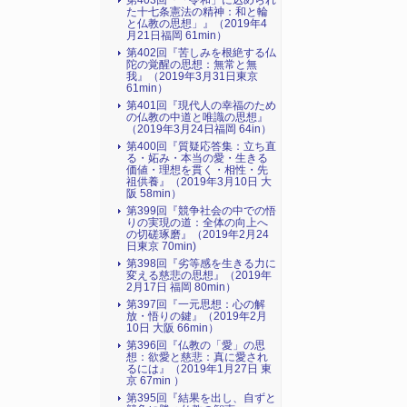
第403回『「令和」に込められ
た十七条憲法の精神：和と輪
と仏教の思想」』（2019年4
月21日福岡 61min）
第402回『苦しみを根絶する仏
陀の覚醒の思想：無常と無
我』（2019年3月31日東京
61min）
第401回『現代人の幸福のため
の仏教の中道と唯識の思想』
（2019年3月24日福岡 64in）
第400回『質疑応答集：立ち直
る・妬み・本当の愛・生きる
価値・理想を貫く・相性・先
祖供養』（2019年3月10日 大
阪 58min）
第399回『競争社会の中での悟
りの実現の道：全体の向上へ
の切磋琢磨』（2019年2月24
日東京 70min)
第398回『劣等感を生きる力に
変える慈悲の思想』（2019年
2月17日 福岡 80min）
第397回『一元思想：心の解
放・悟りの鍵』（2019年2月
10日 大阪 66min）
第396回『仏教の「愛」の思
想：欲愛と慈悲：真に愛され
るには』（2019年1月27日 東
京 67min ）
第395回『結果を出し、自ずと