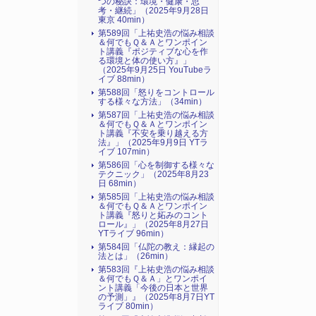
つの秘訣：環境・健康・思
考・継続」（2025年9月28日
東京 40min）
第589回「上祐史浩の悩み相談
＆何でもＱ＆Ａとワンポイン
ト講義『ポジティブな心を作
る環境と体の使い方』​」
（2025年9月25日 YouTubeラ
イブ 88min）
第588回「怒りをコントロール
する様々な方法」（34min）
第587回「上祐史浩の悩み相談
＆何でもＱ＆Ａとワンポイン
ト講義『不安を乗り越える方
法』​」（2025年9月9日 YTラ
イブ 107min）
第586回「心を制御する様々な
テクニック」（2025年8月23
日 68min）
第585回「上祐史浩の悩み相談
＆何でもＱ＆Ａとワンポイン
ト講義『怒りと妬みのコント
ロール』​」（2025年8月27日
YTライブ 96min）
第584回「仏陀の教え：縁起の
法とは」（26min）
第583回『上祐史浩の悩み相談
＆何でもＱ＆Ａ」とワンポイ
ント講義「今後の日本と世界
の予測」』（2025年8月7日YT
ライブ 80min）