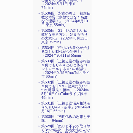
る悟りの大衆化（前半）』
（2024年5月1日 東京
74min）
第536回『釈迦の教え＝初期仏
教の本質は宗教ではなく高度
な心理学！』（2024年8月10
日 東京 55min）
第535回『21世紀の新しい仏
教的な生き方と、始まる悟り
の大衆化』（2024年8月12日
東京 79min）
第534回『悟りの大衆化が始ま
る新しい時代が今到来！』
（2024年9月11日 55min）
第533回『上祐史浩の悩み相談
＆何でもＱ＆Ａと心と体をコ
ントロールする６つの秘訣』
（2024年9月5日YouTubeライ
ブ 90min）
第532回『上祐史浩の悩み相談
＆何でもQ＆A＋健康に良い３
つの呼吸法：後半』（2024年
8月16日YouTubeライブ後半
49min）
第531回『上祐史浩悩み相談＆
何でもQ＆A・前半』(2024年8
月16日 66min）
第530回『初期仏教の思想と実
践』（64min)
第529回「怒りと不安を取り除
く3つの秘訣＋上祐史浩なんで