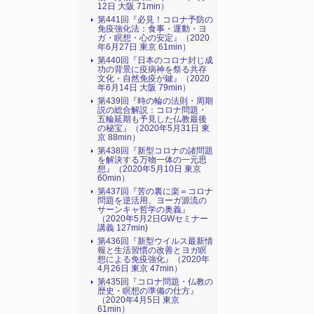
12日 大阪 71min）
第441回『必見！コロナ予防の
免疫強化法：食事・運動・ヨ
ガ・瞑想・心の安定』（2020
年6月27日 東京 61min）
第440回『日本のコロナ封じ成
功の背景に疫病神を祭る共存
文化・自然免疫が鍵』（2020
年6月14日 大阪 79min）
第439回『時の輪の法則・周期
説の総合解説：コロナ問題・
五輪延期も予見した仏教最後
の秘宝』（2020年5月31日 東
京 88min）
第438回『新型コロナの諸問題
を解決する万物一体の一元思
想』（2020年5月10日 東京
60min）
第437回『苦の裏に楽＝コロナ
問題を逆活用、ヨーガ源流の
サーンキャ哲学の奥義』
（2020年5月2日GWセミナー
講義 127min)
第436回『新型ウイルス最新情
報と生活習慣の改善とヨガ瞑
想による免疫強化』（2020年
4月26日 東京 47min）
第435回『コロナ問題・仏教の
歴史・瞑想の準備の仕方』
（2020年4月5日 東京
61min）