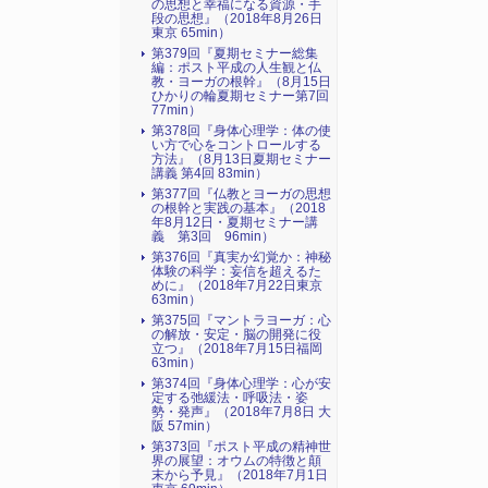
の思想と幸福になる資源・手
段の思想』（2018年8月26日
東京 65min）
第379回『夏期セミナー総集
編：ポスト平成の人生観と仏
教・ヨーガの根幹』（8月15日
ひかりの輪夏期セミナー第7回
77min）
第378回『身体心理学：体の使
い方で心をコントロールする
方法』（8月13日夏期セミナー
講義 第4回 83min）
第377回『仏教とヨーガの思想
の根幹と実践の基本』（2018
年8月12日・夏期セミナー講
義 第3回 96min）
第376回『真実か幻覚か：神秘
体験の科学：妄信を超えるた
めに』（2018年7月22日東京
63min）
第375回『マントラヨーガ：心
の解放・安定・脳の開発に役
立つ』（2018年7月15日福岡
63min）
第374回『身体心理学：心が安
定する弛緩法・呼吸法・姿
勢・発声』（2018年7月8日 大
阪 57min）
第373回『ポスト平成の精神世
界の展望：オウムの特徴と顛
末から予見』（2018年7月1日