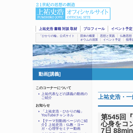
上祐史浩 書籍 対談 取材
プロフィール
イベント予定
「ひかりの輪」公式サイト
団体の概要
思想と実践
仏教思想
オウムの清算
イベント予定
指導
動画[講義]
このコーナーについて
上祐代表などの講義の動画の
上祐史浩・一
ご紹介
お知らせ
「上祐史浩・ひかりの輪」
YouTubeチャンネル
第545回
【テーマ別動画ページのご紹
心身をコン
介】上祐史浩：仏教・ヨー
ガ・心理学セミナー動画
7日 88mi