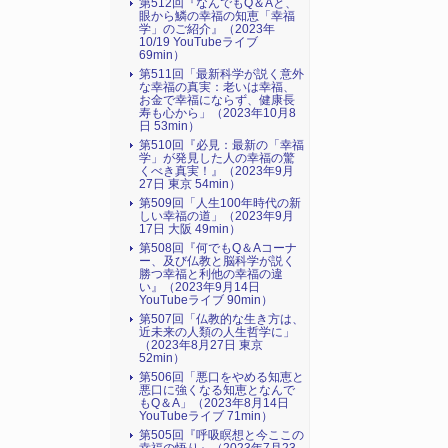
第512回『なんでもQ＆Aと、
眼から鱗の幸福の知恵「幸福
学」のご紹介』（2023年
10/19 YouTubeライブ
69min）
第511回「最新科学が説く意外
な幸福の真実：老いは幸福、
お金で幸福にならず、健康長
寿も心から」（2023年10月8
日 53min）
第510回『必見：最新の「幸福
学」が発見した人の幸福の驚
くべき真実！』（2023年9月
27日 東京 54min）
第509回「人生100年時代の新
しい幸福の道」（2023年9月
17日 大阪 49min）
第508回『何でもQ＆Aコーナ
ー、及び仏教と脳科学が説く
勝つ幸福と利他の幸福の違
い』（2023年9月14日
YouTubeライブ 90min）
第507回「仏教的な生き方は、
近未来の人類の人生哲学に」
（2023年8月27日 東京
52min）
第506回「悪口をやめる知恵と
悪口に強くなる知恵となんで
もQ＆A」（2023年8月14日
YouTubeライブ 71min）
第505回『呼吸瞑想と今ここの