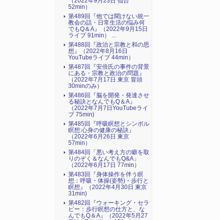
（2022年9月23日 仙台
52min）
第489回『他では聞けない統一
教会の話・日常生活の悩み何
でもQ＆A』（2022年9月15日
ライブ 91min） ...
第488回『政治と宗教と和の思
想』（2022年8月16日
YouTubeライブ 44min）
第487回『安倍氏の事件の背景
にある・宗教と政治の問題』
（2022年7月17日 東京 冒頭
30minのみ）
第486回『脳を開発・発達させ
る秘訣となんでもQ＆A』
（2022年7月7日YouTubeライ
ブ 75min)
第485回『呼吸瞑想とシンボル
瞑想:心身の健康の秘訣』
（2022年6月26日 東京
57min）
第484回「悪い考え方の癖を取
りのぞく＆なんでもQ&A」
（2022年6月17日 77min）
第483回『身体操作を伴う瞑
想：呼吸・体操(姿勢)・歩行と
瞑想』（2022年4月30日 東京
31min)
第482回『ウォーキング・セラ
ピー：歩行瞑想の仕方と、な
んでもQ＆A』（2022年5月27