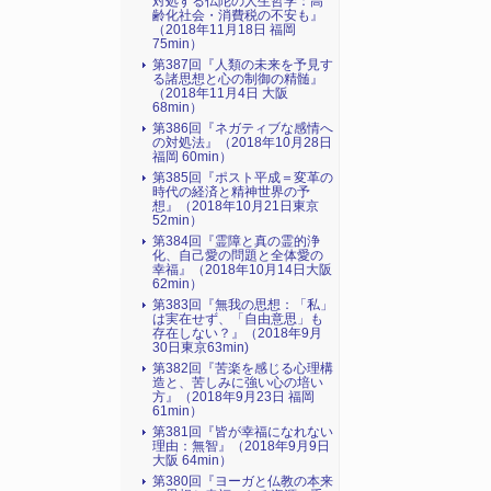
対処する仏陀の人生哲学：高
齢化社会・消費税の不安も』
（2018年11月18日 福岡
75min）
第387回『人類の未来を予見す
る諸思想と心の制御の精髄』
（2018年11月4日 大阪
68min）
第386回『ネガティブな感情へ
の対処法』（2018年10月28日
福岡 60min）
第385回『ポスト平成＝変革の
時代の経済と精神世界の予
想』（2018年10月21日東京
52min）
第384回『霊障と真の霊的浄
化、自己愛の問題と全体愛の
幸福』（2018年10月14日大阪
62min）
第383回『無我の思想：「私」
は実在せず、「自由意思」も
存在しない？』（2018年9月
30日東京63min)
第382回『苦楽を感じる心理構
造と、苦しみに強い心の培い
方』（2018年9月23日 福岡
61min）
第381回『皆が幸福になれない
理由：無智』（2018年9月9日
大阪 64min）
第380回『ヨーガと仏教の本来