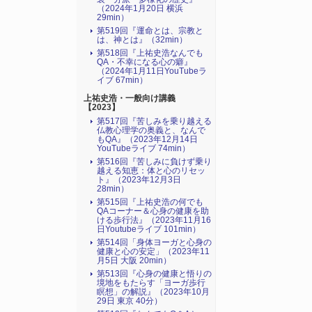
（2024年1月20日 横浜
29min）
第519回『運命とは、宗教と
は、神とは』（32min）
第518回『上祐史浩なんでも
QA・不幸になる心の癖』
（2024年1月11日YouTubeラ
イブ 67min）
上祐史浩・一般向け講義
【2023】
第517回『苦しみを乗り越える
仏教心理学の奥義と、なんで
もQA』（2023年12月14日
YouTubeライブ 74min）
第516回『苦しみに負けず乗り
越える知恵：体と心のリセッ
ト』（2023年12月3日
28min）
第515回『上祐史浩の何でも
QAコーナー＆心身の健康を助
ける歩行法』（2023年11月16
日Youtubeライブ 101min）
第514回「身体ヨーガと心身の
健康と心の安定」（2023年11
月5日 大阪 20min）
第513回『心身の健康と悟りの
境地をもたらす「ヨーガ歩行
瞑想」の解説』（2023年10月
29日 東京 40分）