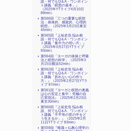
談・何でもQ＆A・ワンポイン
ト講義「瞑想の基本」』
（2025年YTライブ4月10日
89min）
第566回「三つの重要な瞑想
法：身体的、感覚的、心理的
瞑想」（2025年3月23日東京
45min）
第565回『上祐史浩 悩み相
談・何でもQ＆A・ワンポイン
ト講義「集中力の培い方」』
（2025年3月27日YTライブ
93min）
第564回「ヨーガの体操と呼吸
法と瞑想の科学」（2025年3
月15日横浜52min）
第562回『上祐史浩 悩み相
談・何でもQ＆A・ワンポイン
ト講義「折れない心の作り
方」』（2025年2月27日YTラ
イブ 87min）
第561回『ヨーガと瞑想の奥義
は心の安定と集中：究極の自
己実現法』（2025年2月23日
東京30min）
第560回『上祐史浩 悩み相
談、何でもQ＆A、ワンポイン
ト講義「不平等の世の中をど
う生きるか」』（2025年2月
11日YTライブ 83min）
第559回『唯識＝仏教心理学の