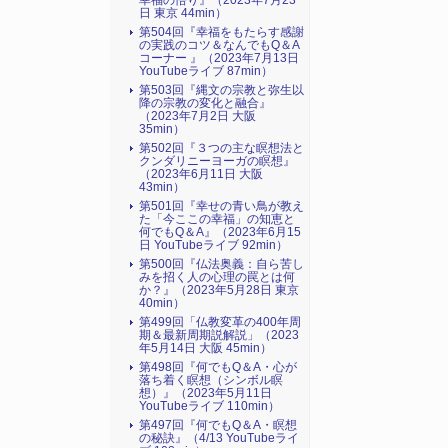
幸福の悟り』（2023年7月23
日 東京 44min）
第504回『幸福をもたらす感謝
の実践のコツ＆なんでもQ＆A
コーナー 』（2023年7月13日
YouTubeライブ 87min）
第503回『縄文の宗教と弥生以
降の宗教の変化と融合』
（2023年7月2日 大阪
35min）
第502回『３つの主な瞑想法と
クンダリニーヨーガの瞑想』
（2023年6月11日 大阪
43min）
第501回『幸せの青い鳥が教え
た「今ここの幸福」の知恵と
何でもQ＆A』（2023年6月15
日 YouTubeライブ 92min）
第500回『仏法奥義：自ら苦し
みを招く人の心理の罠とは何
か？』（2023年5月28日 東京
40min）
第499回「仏教変革の400年周
期＆最新周期説解説」（2023
年5月14日 大阪 45min）
第498回『何でもQ＆A・心が
落ち着く瞑想（シンボル瞑
想）』（2023年5月11日
YouTubeライブ 110min）
第497回『何でもQ＆A・瞑想
の秘訣』（4/13 YouTubeライ