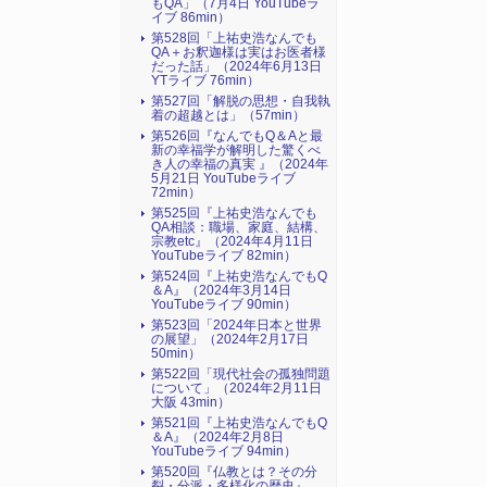
もQA」（7月4日 YouTubeラ
イブ 86min）
第528回「上祐史浩なんでも
QA＋お釈迦様は実はお医者様
だった話」（2024年6月13日
YTライブ 76min）
第527回「解脱の思想・自我執
着の超越とは」（57min）
第526回『なんでもQ＆Aと最
新の幸福学が解明した驚くべ
き人の幸福の真実 』（2024年
5月21日 YouTubeライブ
72min）
第525回『上祐史浩なんでも
QA相談：職場、家庭、結構、
宗教etc』（2024年4月11日
YouTubeライブ 82min）
第524回『上祐史浩なんでもQ
＆A』（2024年3月14日
YouTubeライブ 90min）
第523回「2024年日本と世界
の展望」（2024年2月17日
50min）
第522回「現代社会の孤独問題
について」（2024年2月11日
大阪 43min）
第521回『上祐史浩なんでもQ
＆A』（2024年2月8日
YouTubeライブ 94min）
第520回『仏教とは？その分
裂・分派・多様化の歴史』