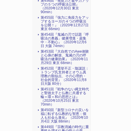
第456回『免疫力と集中力アッ
プの５つの呼吸法公開』
（2020年12月30日 東京
90min）
第455回『強力に免疫力をアッ
プするヨーガの４つの呼吸法
を公開！』（2020年12月27日
東京 66min)
第454回『鬼滅の刃で話題「呼
吸法の奥義」健康増進・超集
中・不動心』（2020年12月6
日 大阪 74min）
第453回『大自然でのAwe体験
と心身の解放、鬼滅の刃の呼
吸法の健康効果』（2020年11
月29日 東京 68min）
第452回『選挙不正・陰謀説：
トランプ氏支持者とオウム真
理教の類似点、その心理的・
社会的背景』（2020年11月8
日大阪 80分）
第451回『戦争のない縄文時代
と聖徳太子と仏教に共通する
輪＝環＝和の思想とは』
（2020年10月25日 東京
70min）
第450回『新型コロナの災いを
福に転ずる仏教的な智恵：個
人も社会も進化』（2020年10
月4日 大阪 88min）
第449回『宗教消滅の時代に重
要性を増す仏教の悟りの思