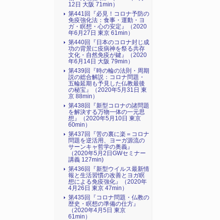
12日 大阪 71min）
第441回『必見！コロナ予防の
免疫強化法：食事・運動・ヨ
ガ・瞑想・心の安定』（2020
年6月27日 東京 61min）
第440回『日本のコロナ封じ成
功の背景に疫病神を祭る共存
文化・自然免疫が鍵』（2020
年6月14日 大阪 79min）
第439回『時の輪の法則・周期
説の総合解説：コロナ問題・
五輪延期も予見した仏教最後
の秘宝』（2020年5月31日 東
京 88min）
第438回『新型コロナの諸問題
を解決する万物一体の一元思
想』（2020年5月10日 東京
60min）
第437回『苦の裏に楽＝コロナ
問題を逆活用、ヨーガ源流の
サーンキャ哲学の奥義』
（2020年5月2日GWセミナー
講義 127min)
第436回『新型ウイルス最新情
報と生活習慣の改善とヨガ瞑
想による免疫強化』（2020年
4月26日 東京 47min）
第435回『コロナ問題・仏教の
歴史・瞑想の準備の仕方』
（2020年4月5日 東京
61min）