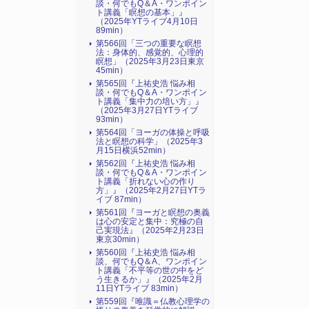
談・何でもQ＆A・ワンポイン
ト講義「瞑想の基本」』
（2025年YTライブ4月10日
89min）
第566回「三つの重要な瞑想
法：身体的、感覚的、心理的
瞑想」（2025年3月23日東京
45min）
第565回『上祐史浩 悩み相
談・何でもQ＆A・ワンポイン
ト講義「集中力の培い方」』
（2025年3月27日YTライブ
93min）
第564回「ヨーガの体操と呼吸
法と瞑想の科学」（2025年3
月15日横浜52min）
第562回『上祐史浩 悩み相
談・何でもQ＆A・ワンポイン
ト講義「折れない心の作り
方」』（2025年2月27日YTラ
イブ 87min）
第561回『ヨーガと瞑想の奥義
は心の安定と集中：究極の自
己実現法』（2025年2月23日
東京30min）
第560回『上祐史浩 悩み相
談、何でもQ＆A、ワンポイン
ト講義「不平等の世の中をど
う生きるか」』（2025年2月
11日YTライブ 83min）
第559回『唯識＝仏教心理学の