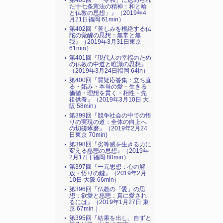
第403回『「令和」に込められ
た十七条憲法の精神：和と輪
と仏教の思想」』（2019年4
月21日福岡 61min）
第402回『苦しみを根絶する仏
陀の覚醒の思想：無常と無
我』（2019年3月31日東京
61min）
第401回『現代人の幸福のため
の仏教の中道と唯識の思想』
（2019年3月24日福岡 64in）
第400回『質疑応答集：立ち直
る・妬み・本当の愛・生きる
価値・理想を貫く・相性・先
祖供養』（2019年3月10日 大
阪 58min）
第399回『競争社会の中での悟
りの実現の道：全体の向上へ
の切磋琢磨』（2019年2月24
日東京 70min)
第398回『劣等感を生きる力に
変える慈悲の思想』（2019年
2月17日 福岡 80min）
第397回『一元思想：心の解
放・悟りの鍵』（2019年2月
10日 大阪 66min）
第396回『仏教の「愛」の思
想：欲愛と慈悲：真に愛され
るには』（2019年1月27日 東
京 67min ）
第395回『結果を出し、自ずと