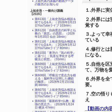
上祐代表の講義の動画データ
の販売のお知らせ
１.外界に
上祐史浩・一般向け講義
【2026】
２.外界に
第613回「上祐史浩悩み相談＆
何でもQ＆A」（ 2026年3月23
覚する
日YouTubeライブ 103min）
第612回「自由意志の科学と仏
３.よって
教の『慈悲』の思想」（2026
年3月20日 仙台 18min）
ている
第611回「上祐史浩悩み相談＆
何でもQ＆A」（ 2026年3月12
日YouTubeライブ 80min）
４.修行と
第610回「東洋の『気の科学』
になる。
に基づく：気道を浄化する呼
吸法と瞑想」（55min）
５.自他を
第609回「上祐史浩悩み相談＆
何でもQ＆A」（ 2026年2月26
て、万物を
日YouTubeライブ 82min）
第608回「呼吸法で意志力を鍛
６.外界を
える：脳科学が証明した継続
の極意」（2026年2月15日福
要。
岡 88min）
第607回「上祐史浩悩み相談＆
７.空の悟
何でもQ＆A」（ 2026年2月12
日YouTubeライブ 85min）
え
第606回「最新科学×仏教：最
強の意志力」（2026年1月24
日 横浜 47min）
【動画の内