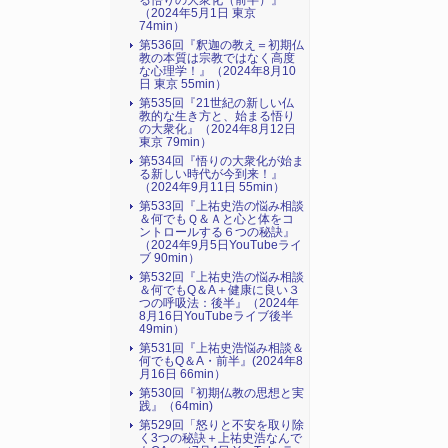
る悟りの大衆化（前半）』
（2024年5月1日 東京
74min）
第536回『釈迦の教え＝初期仏
教の本質は宗教ではなく高度
な心理学！』（2024年8月10
日 東京 55min）
第535回『21世紀の新しい仏
教的な生き方と、始まる悟り
の大衆化』（2024年8月12日
東京 79min）
第534回『悟りの大衆化が始ま
る新しい時代が今到来！』
（2024年9月11日 55min）
第533回『上祐史浩の悩み相談
＆何でもＱ＆Ａと心と体をコ
ントロールする６つの秘訣』
（2024年9月5日YouTubeライ
ブ 90min）
第532回『上祐史浩の悩み相談
＆何でもQ＆A＋健康に良い３
つの呼吸法：後半』（2024年
8月16日YouTubeライブ後半
49min）
第531回『上祐史浩悩み相談＆
何でもQ＆A・前半』(2024年8
月16日 66min）
第530回『初期仏教の思想と実
践』（64min)
第529回「怒りと不安を取り除
く3つの秘訣＋上祐史浩なんで