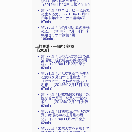
競争に勝つ仏教の智恵』
（2019年1月13日 大阪 64min)
第394回『ロゴセラピーと慈悲
の生きる力』（2018年12月31
日年末年始セミナー講義4回
97min）
第393回『心の制御と真の幸福
の道』（2018年12月30日年末
年始セミナー講義2回
109min）
上祐史浩・一般向け講義
【2018】
第392回『心の安定に役立つ生
活環境：現代社会の孤独の問
題』（2018年12月23日東京
62min）
第391回『どんな状況でも生き
る意味を見出す心理療法「ロ
ゴセラピー」と仏教の慈悲の
思想』（2018年12月16日福岡
67min)
第390回『仏教思想の精髄：煩
悩が苦の原因・慈悲が幸福の
条件』（2018年12月9日 大阪
62min）
第389回『自我意識と悟りの意
識、循環の中の上昇期の思
想』（2018年11月25日東京
62min）
第388回『未来の苦を直視して