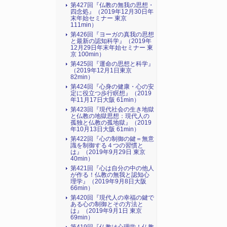
第427回『仏教の無我の思想・
四念処』（2019年12月30日年
末年始セミナー 東京
111min）
第426回『ヨーガの真我の思想
と最新の認知科学』（2019年
12月29日年末年始セミナー 東
京 100min）
第425回『運命の思想と科学』
（2019年12月1日東京
82min）
第424回『心身の健康・心の安
定に役立つ歩行瞑想』（2019
年11月17日大阪 61min）
第423回『現代社会の生き地獄
と仏教の地獄思想：現代人の
孤独と仏教の孤地獄』（2019
年10月13日大阪 61min）
第422回『心の制御の鍵＝無意
識を制御する４つの習慣と
は』（2019年9月29日 東京
40min）
第421回『心は自分の中の他人
が作る！仏教の無我と認知心
理学』（2019年9月8日大阪
66min）
第420回『現代人の幸福の鍵で
ある心の制御とその方法と
は』（2019年9月1日 東京
69min）