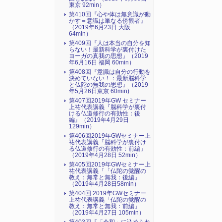
東京 92min）
第410回『心や体は無意識が動
かす＝意識は単なる傍観者』
（2019年6月23日 大阪
64min）
第409回『人は本当の自分を知
らない！最新科学が裏付けた
ヨーガの真我の思想』（2019
年6月16日 福岡 60min）
第408回『意識は自分の行動を
決めていない！：最新脳科学
と仏陀の無我の思想』（2019
年5月26日東京 60min)
第407回2019年GW セミナー
上祐代表講義『脳科学が裏付
ける仏道修行の有効性：後
編』（2019年4月29日
129min）
第406回2019年GWセミナー上
祐代表講義「脳科学が裏付け
る仏道修行の有効性：前編」
（2019年4月28日 52min）
第405回2019年GWセミナー上
祐代表講義「「仏陀の覚醒の
教え：無常と無我：後編」
（2019年4月28日58min）
第404回 2019年GWセミナー
上祐代表講義「仏陀の覚醒の
教え：無常と無我：前編」
（2019年4月27日 105min）