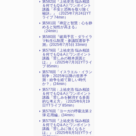
第582回『上祐史浩 悩み相談
＆何でもQ＆Aとワンポイント
講義「不安と恐怖を取り除く
秘訣」』（2025年7月24日YT
ライブ 74min）
第581回『禅定と智慧：心を静
めると知性が高まる』
（24min）
第580回『破局予言・ダライラ
マ転生仏制度・参議院選挙予
測』(2025年7月5日 33min)
第579回『上祐史浩 悩み相談
＆何でもQ＆Aとワンポイント
講義「苦しみの根本原因と
は」』（2025年7月3日YTライ
ブ 85min）
第578回「イスラエル・イラン
戦争：2025年以降の世界予
測：紛争を経て新しい時代
か？」(24min）
第577回：上祐史浩 悩み相談
＆何でもQ＆Aとワンポイント
講義「苦しみを解消する多面
的な考え方」（2025年6月19
日YTライブ 85min）
第576回「ヨーガの呼吸法第２
弾 応用編」(34min）
第575回『上祐史浩 悩み相談
＆何でもQ＆Aとワンポイント
講義「苦しみに強くなると
は」』（2025年6月5日YTライ