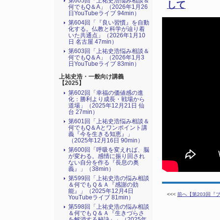
第605回「上祐史浩悩み相談＆
して
何でもQ＆A」（2026年1月26
日YouTubeライブ 94min）
第604回「『良い習慣』を自動
化する。仏教と科学が辿り着
いた共通点」（2026年1月10
日 名古屋 47min）
第603回「上祐史浩悩み相談＆
何でもQ＆A」（2026年1月3
日YouTubeライブ 83min）
上祐史浩・一般向け講義
【2025】
第602回「幸福の価値感の進
化：勝利より成長・戦場から
道場」（2025年12月21日 仙
台 27min）
第601回「上祐史浩悩み相談＆
何でもQ＆Aとワンポイント講
義『今を生きる知恵』」
（2025年12月16日 90min）
第600回「呼吸を変えれば、脳
が変わる。感情に振り回され
ない自分を作る『長息の奥
義』」（38min）
第599回「上祐史浩の悩み相談
＆何でもＱ＆Ａ『感謝の効
能』」（2025年12月4日
<<<
前へ【第203回『ブ
YouTubeライブ 81min）
第598回「上祐史浩の悩み相談
＆何でもＱ＆Ａ『生きづらさ
を解消する秘訣』​」（2025年