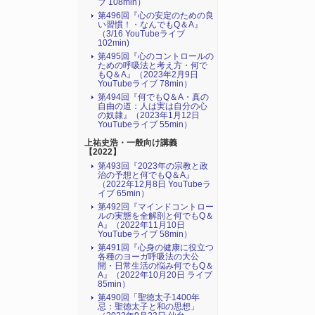
ブ 108min）
第496回『心の安定のための良
い習慣！・なんでもQ＆A』
（3/16 YouTubeライブ
102min)
第495回『心のコントロールの
ための呼吸法と考え方・何で
もQ＆A』（2023年2月9日
YouTubeライブ 78min）
第494回『何でもQ＆A・真の
自由の道：人は実は自分の心
の奴隷』（2023年1月12日
YouTubeライブ 55min）
上祐史浩・一般向け講義
【2022】
第493回『2023年の宗教と政
治の予想と何でもQ＆A』
（2022年12月8日 YouTubeラ
イブ 65min）
第492回『マインドコントロー
ルの実態を全解剖と何でもQ＆
A』（2022年11月10日
YouTubeライブ 58min）
第491回『心身の健康に役立つ
各種のヨーガ呼吸法の大公
開・日常生活の悩み何でもQ＆
A』（2022年10月20日 ライブ
85min）
第490回「聖徳太子1400年
忌：聖徳太子と和の思想」