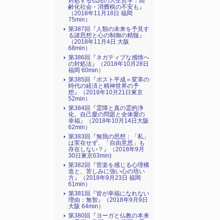
対処する仏陀の人生哲学：高
齢化社会・消費税の不安も』
（2018年11月18日 福岡
75min）
第387回『人類の未来を予見す
る諸思想と心の制御の精髄』
（2018年11月4日 大阪
68min）
第386回『ネガティブな感情へ
の対処法』（2018年10月28日
福岡 60min）
第385回『ポスト平成＝変革の
時代の経済と精神世界の予
想』（2018年10月21日東京
52min）
第384回『霊障と真の霊的浄
化、自己愛の問題と全体愛の
幸福』（2018年10月14日大阪
62min）
第383回『無我の思想：「私」
は実在せず、「自由意思」も
存在しない？』（2018年9月
30日東京63min)
第382回『苦楽を感じる心理構
造と、苦しみに強い心の培い
方』（2018年9月23日 福岡
61min）
第381回『皆が幸福になれない
理由：無智』（2018年9月9日
大阪 64min）
第380回『ヨーガと仏教の本来