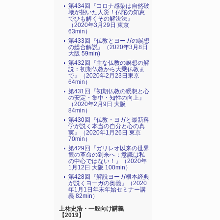
第434回『コロナ感染は自然破
壊が招いた人災！仏陀の知恵
でひも解くその解決法』
（2020年3月29日 東京
63min）
第433回『仏教とヨーガの瞑想
の総合解説』（2020年3月8日
大阪 59min)
第432回『主な仏教の瞑想の解
説：初期仏教から大乗仏教ま
で』（2020年2月23日東京
64min）
第431回『初期仏教の瞑想と心
の安定・集中・知性の向上』
（2020年2月9日 大阪
84min）
第430回『仏教・ヨガと最新科
学が説く本当の自分と心の真
実』（2020年1月26日 東京
70min）
第429回『ガリレオ以来の世界
観の革命の到来へ：意識は私
の中心ではない！』（2020年
1月12日 大阪 100min）
第428回『解説ヨーガ根本経典
が説くヨーガの奥義』（2020
年1月1日年末年始セミナー講
義 82min）
上祐史浩・一般向け講義
【2019】