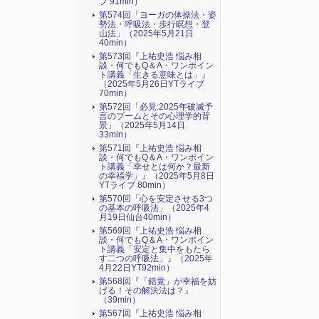
ブ 91min）
第574回「ヨーガの体操法・姿
勢法・呼吸法・歩行瞑想・登
山法」（2025年5月21日
40min）
第573回『上祐史浩 悩み相
談・何でもQ＆A・ワンポイン
ト講義「生きる意味とは」』
（2025年5月26日YTライブ
70min）
第572回「必見:2025年破滅予
言のブームとその心理学的背
景」（2025年5月14日
33min）
第571回『上祐史浩 悩み相
談・何でもQ＆A・ワンポイン
ト講義「幸せとは何か？最新
の幸福学」』（2025年5月8日
YTライブ 80min）
第570回「心を安定させる3つ
の基本の呼吸法」（2025年4
月19日仙台40min）
第569回『上祐史浩 悩み相
談・何でもQ＆A・ワンポイン
ト講義「安定と集中をもたら
す二つの呼吸法」』（2025年
4月22日YT92min）
第568回『「錯覚」が幸福を妨
げる！その解決法は？』
（39min）
第567回『上祐史浩 悩み相