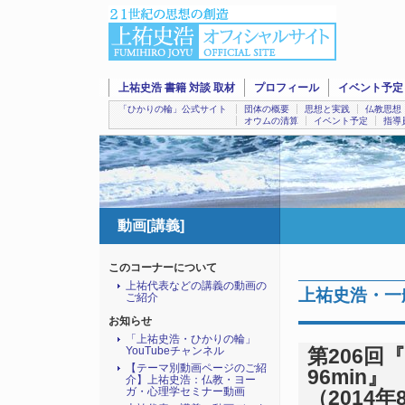
上祐史浩 書籍 対談 取材
プロフィール
イベント予定
「ひかりの輪」公式サイト
団体の概要
思想と実践
仏教思想
オウムの清算
イベント予定
指導
動画[講義]
このコーナーについて
上祐代表などの講義の動画の
上祐史浩・一般
ご紹介
お知らせ
「上祐史浩・ひかりの輪」
YouTubeチャンネル
第206回
【テーマ別動画ページのご紹
96min』
介】上祐史浩：仏教・ヨー
ガ・心理学セミナー動画
（2014年