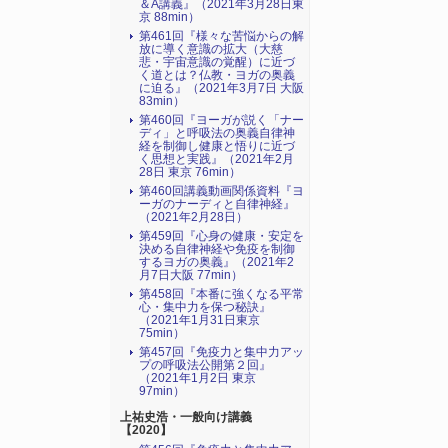
＆A講義』（2021年3月28日東
京 88min）
第461回『様々な苦悩からの解
放に導く意識の拡大（大慈
悲・宇宙意識の覚醒）に近づ
く道とは？仏教・ヨガの奥義
に迫る』（2021年3月7日 大阪
83min）
第460回『ヨーガが説く「ナー
ディ」と呼吸法の奥義自律神
経を制御し健康と悟りに近づ
く思想と実践』（2021年2月
28日 東京 76min）
第460回講義動画関係資料『ヨ
ーガのナーディと自律神経』
（2021年2月28日）
第459回『心身の健康・安定を
決める自律神経や免疫を制御
するヨガの奥義』（2021年2
月7日大阪 77min）
第458回『本番に強くなる平常
心・集中力を保つ秘訣』
（2021年1月31日東京
75min）
第457回『免疫力と集中力アッ
プの呼吸法公開第２回』
（2021年1月2日 東京
97min）
上祐史浩・一般向け講義
【2020】