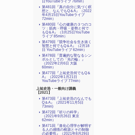
日YouTubeライブ 76min）
第481回『真の自分に気づく瞑
想と、なんでもQ＆A』（2022
年4月15日YouTubeライブ
72min）
第480回『心の健康の３つのコ
ツ：筋肉・呼吸・姿勢と何で
もQ＆A』（3月25日YouTube
ライブ 85min）
第479回『競争社会を生き抜く
智慧と何でもQ＆A』（2月18
日 YouTubeライブ 62min）
第478回『普遍的な聖なるシン
ボルとしての「光の輪」』
（2022年2月6日 大阪
60min）
第477回『上祐史浩何でもQ＆
A』（2022年1月21日
YouTubeライブ 77min）
上祐史浩・一般向け講義
【2021】
第473回『上祐史浩のなんでも
Q＆A』（2021年11月5日
73min)
第472回『祈りの科学』
（2021年9月26日 東京
62min）
第471回『進化心理学が解明す
る人の感情の根源とその制御
の必要性』（2021年8月29日