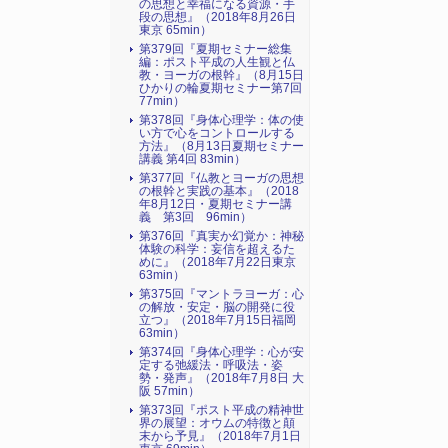
の思想と幸福になる資源・手
段の思想』（2018年8月26日
東京 65min）
第379回『夏期セミナー総集
編：ポスト平成の人生観と仏
教・ヨーガの根幹』（8月15日
ひかりの輪夏期セミナー第7回
77min）
第378回『身体心理学：体の使
い方で心をコントロールする
方法』（8月13日夏期セミナー
講義 第4回 83min）
第377回『仏教とヨーガの思想
の根幹と実践の基本』（2018
年8月12日・夏期セミナー講
義 第3回 96min）
第376回『真実か幻覚か：神秘
体験の科学：妄信を超えるた
めに』（2018年7月22日東京
63min）
第375回『マントラヨーガ：心
の解放・安定・脳の開発に役
立つ』（2018年7月15日福岡
63min）
第374回『身体心理学：心が安
定する弛緩法・呼吸法・姿
勢・発声』（2018年7月8日 大
阪 57min）
第373回『ポスト平成の精神世
界の展望：オウムの特徴と顛
末から予見』（2018年7月1日