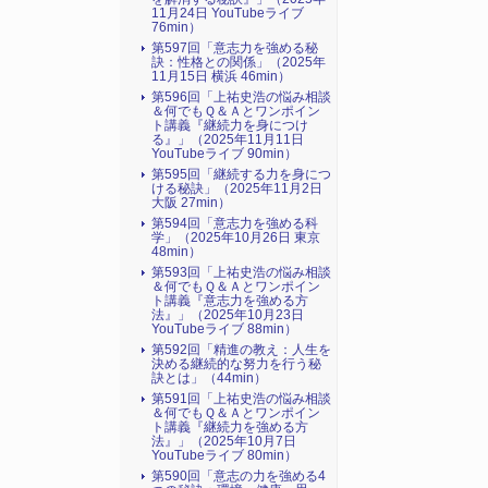
11月24日 YouTubeライブ
76min）
第597回「意志力を強める秘
訣：性格との関係」（2025年
11月15日 横浜 46min）
第596回「上祐史浩の悩み相談
＆何でもＱ＆Ａとワンポイン
ト講義『継続力を身につけ
る』​」（2025年11月11日
YouTubeライブ 90min）
第595回「継続する力を身につ
ける秘訣」（2025年11月2日
大阪 27min）
第594回「意志力を強める科
学」（2025年10月26日 東京
48min）
第593回「上祐史浩の悩み相談
＆何でもＱ＆Ａとワンポイン
ト講義『意志力を強める方
法』​」（2025年10月23日
YouTubeライブ 88min）
第592回「精進の教え：人生を
決める継続的な努力を行う秘
訣とは」（44min）
第591回「上祐史浩の悩み相談
＆何でもＱ＆Ａとワンポイン
ト講義『継続力を強める方
法』​」（2025年10月7日
YouTubeライブ 80min）
第590回「意志の力を強める4