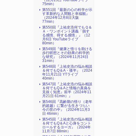
（12月23日 YouTubeライブ
75min）
第551回『最新の心の科学が示
す革新的な人間観と幸福観』
（2024年12月8日大阪
77min）
第550回『上祐史浩何でもＱ＆
Ａ・ワンポイント講義「損す
る感情、得する感情」』（12
月6日 YouTubeライブ
80min）
第549回『健康と悟りを助ける
歩行瞑想とその効果の科学的
な研究』（2024年11月24日
31min）
第548回『上祐史浩の悩み相談
＆何でもQ＆A・後半』（2024
年11月21日 YTライブ
40min）
第547回『上祐史浩の悩み相談
＆何でもQ＆Aと情報の真偽を
見抜く知恵』前半（2024年11
月21日 61min）』
第546回『高齢期の悟り（老年
的超越）に繋がる生きづらい
今の世の中』（2024年11月3
日 46min）
第545回『上祐史浩の悩み相談
＆何でもQ＆Aと心身をコント
ロールするヨーガ』（2024年
11月7日 88min）