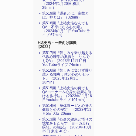
（2024年1月20日 横浜
29min）
第519回『運命とは、宗教と
は、神とは』（32min）
第518回『上祐史浩なんでも
QA・不幸になる心の癖』
（2024年1月11日YouTubeラ
イブ 67min）
上祐史浩・一般向け講義
【2023】
第517回『苦しみを乗り越える
仏教心理学の奥義と、なんで
もQA』（2023年12月14日
YouTubeライブ 74min）
第516回『苦しみに負けず乗り
越える知恵：体と心のリセッ
ト』（2023年12月3日
28min）
第515回『上祐史浩の何でも
QAコーナー＆心身の健康を助
ける歩行法』（2023年11月16
日Youtubeライブ 101min）
第514回「身体ヨーガと心身の
健康と心の安定」（2023年11
月5日 大阪 20min）
第513回『心身の健康と悟りの
境地をもたらす「ヨーガ歩行
瞑想」の解説』（2023年10月
29日 東京 40分）