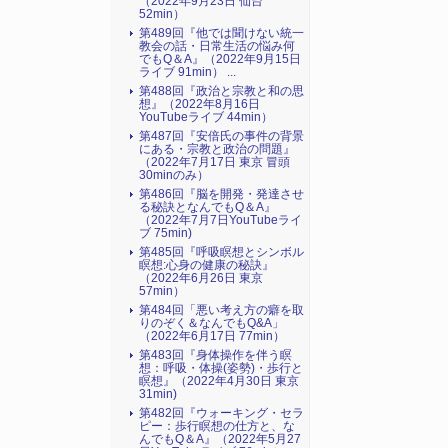
（2022年9月23日 仙台
52min）
第489回『他では聞けない統一
教会の話・日常生活の悩み何
でもQ＆A』（2022年9月15日
ライブ 91min） ...
第488回『政治と宗教と和の思
想』（2022年8月16日
YouTubeライブ 44min）
第487回『安倍氏の事件の背景
にある・宗教と政治の問題』
（2022年7月17日 東京 冒頭
30minのみ）
第486回『脳を開発・発達させ
る秘訣となんでもQ＆A』
（2022年7月7日YouTubeライ
ブ 75min)
第485回『呼吸瞑想とシンボル
瞑想:心身の健康の秘訣』
（2022年6月26日 東京
57min）
第484回「悪い考え方の癖を取
りのぞく＆なんでもQ&A」
（2022年6月17日 77min）
第483回『身体操作を伴う瞑
想：呼吸・体操(姿勢)・歩行と
瞑想』（2022年4月30日 東京
31min)
第482回『ウォーキング・セラ
ピー：歩行瞑想の仕方と、な
んでもQ＆A』（2022年5月27