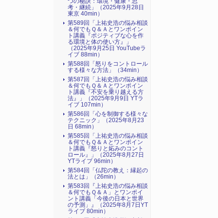
つの秘訣：環境・健康・思
考・継続」（2025年9月28日
東京 40min）
第589回「上祐史浩の悩み相談
＆何でもＱ＆Ａとワンポイン
ト講義『ポジティブな心を作
る環境と体の使い方』​」
（2025年9月25日 YouTubeラ
イブ 88min）
第588回「怒りをコントロール
する様々な方法」（34min）
第587回「上祐史浩の悩み相談
＆何でもＱ＆Ａとワンポイン
ト講義『不安を乗り越える方
法』​」（2025年9月9日 YTラ
イブ 107min）
第586回「心を制御する様々な
テクニック」（2025年8月23
日 68min）
第585回「上祐史浩の悩み相談
＆何でもＱ＆Ａとワンポイン
ト講義『怒りと妬みのコント
ロール』​」（2025年8月27日
YTライブ 96min）
第584回「仏陀の教え：縁起の
法とは」（26min）
第583回『上祐史浩の悩み相談
＆何でもＱ＆Ａ」とワンポイ
ント講義「今後の日本と世界
の予測」』（2025年8月7日YT
ライブ 80min）