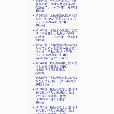
第544回「今400年周期の仏教
改革の時：大衆が悟る新仏教
の誕生？」（2024年10月19日
40min）
第543回『上祐史浩の悩み相談
＆何でもQAと不安をなくすコ
ツ』（2024年10月23日
90min)
第542回「今始まる大衆がこの
世で悟る新しい仏教と心理学
の時代！」（2024年10月13日
93min）
第541回『上祐史浩の悩み相談
＆何でもＱＡと怒りが静まる
考え方・行動の仕方・呼吸
法』（2024年10月10日
YouTubeライブ 86min）
第540回『最新脳科学が説く感
情と心身の健康と関係』
（2024年5月2日 東京
84min）
第539回『上祐史浩の悩み相談
＆なんでもQA』（2024年9月
26日 85min）
第538回『最新心理学が裏付け
る仏教の悟りの思想と、始ま
る悟りの大衆化（後半）』
（2024年5月1日 東京
96min）
第537回『最新心理学が裏付け
る仏教の悟りの思想と、始ま