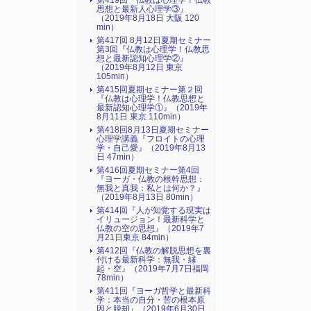
第419回『仏教は心理学！仏教
思想と最新人心理学③』
（2019年8月18日 大阪 120
min）
第417回 8月12日夏期セミナー
第3回『仏教は心理学！仏教思
想と最新認知心理学②』
（2019年8月12日 東京
105min）
第415回夏期セミナー第２回
『仏教は心理学！仏教思想と
最新認知心理学①』（2019年
8月11日 東京 110min）
第418回8月13日夏期セミナー
心理学講義『フロイトの心理
学・自己愛』（2019年8月13
日 47min）
第416回夏期セミナー第4回
『ヨーガ・仏教の根幹思想：
無我と真我：私とは何か？』
（2019年8月13日 80min）
第414回『人が知覚する現実は
イリュージョン！最新科学と
仏教の空の思想』（2019年7
月21日東京 84min）
第412回『仏教の解脱思想を裏
付ける最新科学：無我・縁
起・空』（2019年7月7日福岡
78min）
第411回『ヨーガ哲学と最新科
学：本当の自分・苦の根本原
因と脱却』（2019年6月30日