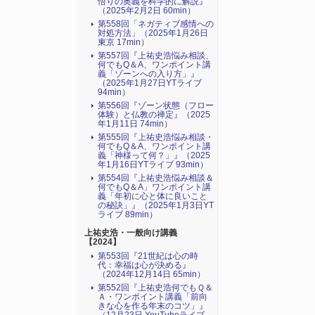
悟りの奥義を科学的に解説』
（2025年2月2日 60min）
第558回「ネガティブ感情への
対処方法」（2025年1月26日
東京 17min）
第557回『上祐史浩悩み相談、
何でもQ＆A、ワンポイント講
義「ゾーンへの入り方」』
（2025年1月27日YTライブ
94min）
第556回『ゾーン状態（フロー
体験）と仏教の禅定』（2025
年1月11日 74min）
第555回『上祐史浩悩み相談・
何でもQ＆A、ワンポイント講
義「神様って何？」』（2025
年1月16日YTライブ 93min）
第554回『上祐史浩悩み相談＆
何でもQ＆A」ワンポイント講
義「年初に心と体に良いこと
の秘訣」』（2025年1月3日YT
ライブ 89min）
上祐史浩・一般向け講義
【2024】
第553回『21世紀は心の時
代：幸福は心が決める』
（2024年12月14日 65min）
第552回『上祐史浩何でもＱ＆
Ａ・ワンポイント講義「前向
きな心を作る年末のコツ」』