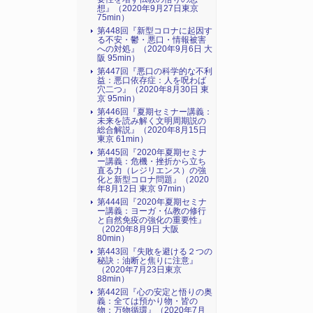
想』（2020年9月27日東京
75min）
第448回『新型コロナに起因す
る不安・鬱・悪口・情報被害
への対処』（2020年9月6日 大
阪 95min）
第447回『悪口の科学的な不利
益：悪口依存症：人を呪わば
穴二つ』（2020年8月30日 東
京 95min）
第446回『夏期セミナー講義：
未来を読み解く文明周期説の
総合解説』（2020年8月15日
東京 61min）
第445回『2020年夏期セミナ
ー講義：危機・挫折から立ち
直る力（レジリエンス）の強
化と新型コロナ問題』（2020
年8月12日 東京 97min）
第444回『2020年夏期セミナ
ー講義：ヨーガ・仏教の修行
と自然免疫の強化の重要性』
（2020年8月9日 大阪
80min）
第443回『失敗を避ける２つの
秘訣：油断と焦りに注意』
（2020年7月23日東京
88min）
第442回『心の安定と悟りの奥
義：全ては預かり物・皆の
物：万物循環』（2020年7月