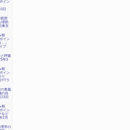
ポイン
』
10日
な瞑想
心理的
3日東京
み相
ポイン
方」』
ライブ
操と呼吸
5年3
み相
ポイン
作り
日YTラ
想の奥義
極の自
月23日
み相
ポイン
中をど
年2月
心理学の