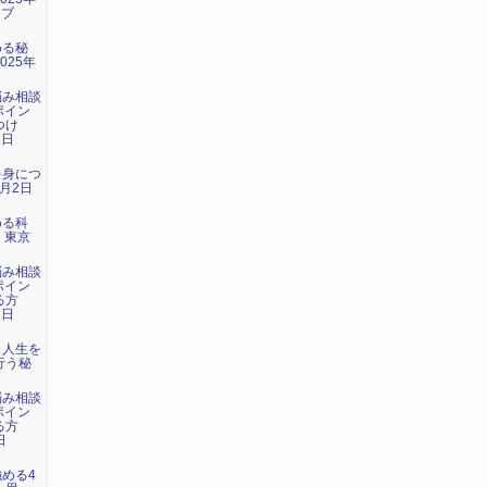
イブ
める秘
025年
）
悩み相談
ポイン
つけ
1日
）
を身につ
1月2日
める科
日 東京
悩み相談
ポイン
る方
3日
）
：人生を
行う秘
悩み相談
ポイン
る方
日
）
強める4