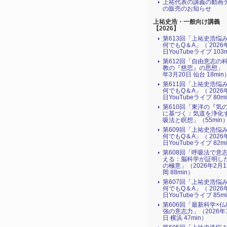
上祐代表の講義の動画
の販売のお知らせ
上祐史浩・一般向け講義
【2026】
第613回「上祐史浩悩
何でもQ＆A」（ 2026
日YouTubeライブ 103
第612回「自由意志の
教の『慈悲』の思想」（
年3月20日 仙台 18min
第611回「上祐史浩悩
何でもQ＆A」（ 2026
日YouTubeライブ 80m
第610回「東洋の『気
に基づく：気道を浄化
吸法と瞑想」（55min
第609回「上祐史浩悩
何でもQ＆A」（ 2026
日YouTubeライブ 82m
第608回「呼吸法で意
える：脳科学が証明し
の極意」（2026年2月
岡 88min）
第607回「上祐史浩悩
何でもQ＆A」（ 2026
日YouTubeライブ 85m
第606回「最新科学×
強の意志力」（2026年
日 横浜 47min）