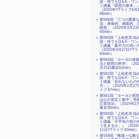
談・何でもQ＆A・ワン
ト講義「瞑想の基本」
（2025年YTライブ4月
89min）
第566回「三つの重要
法：身体的、感覚的、
瞑想」（2025年3月2
45min）
第565回『上祐史浩 悩
談・何でもQ＆A・ワン
ト講義「集中力の培い
（2025年3月27日YT
93min）
第564回「ヨーガの体
法と瞑想の科学」（202
月15日横浜52min）
第562回『上祐史浩 悩
談・何でもQ＆A・ワン
ト講義「折れない心の
方」』（2025年2月27
イブ 87min）
第561回『ヨーガと瞑
は心の安定と集中：究
己実現法』（2025年2
東京30min）
第560回『上祐史浩 悩
談、何でもQ＆A、ワン
ト講義「不平等の世の
う生きるか」』（2025
11日YTライブ 83min）
第559回『唯識＝仏教