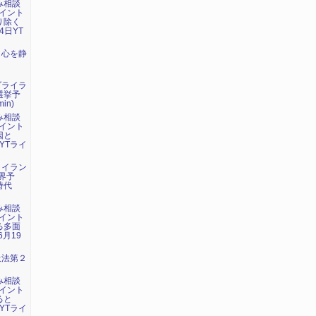
み相談
イント
り除く
4日YT
：心を静
ダライラ
選挙予
in)
み相談
イント
因と
YTライ
・イラン
界予
時代
み相談
イント
る多面
6月19
吸法第２
み相談
イント
ると
YTライ