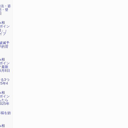
操法・姿
想・登
日
み相
ポイン
は」』
ライブ
年破滅予
学的背
み相
ポイン
？最新
5月8日
せる3つ
5年4
み相
ポイン
もたら
025年
幸福を妨
』
み相