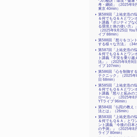
つの秘訣：環境・健康
考・継続」（2025年9
東京 40min）
第589回「上祐史浩の
＆何でもＱ＆Ａとワン
ト講義『ポジティブな
る環境と体の使い方』​
（2025年9月25日 You
イブ 88min）
第588回「怒りをコン
する様々な方法」（34m
第587回「上祐史浩の
＆何でもＱ＆Ａとワン
ト講義『不安を乗り越
法』​」（2025年9月9日
イブ 107min）
第586回「心を制御す
テクニック」（2025年
日 68min）
第585回「上祐史浩の
＆何でもＱ＆Ａとワン
ト講義『怒りと妬みの
ロール』​」（2025年8
YTライブ 96min）
第584回「仏陀の教え
法とは」（26min）
第583回『上祐史浩の
＆何でもＱ＆Ａ」とワ
ント講義「今後の日本
の予測」』（2025年8月
ライブ 80min）