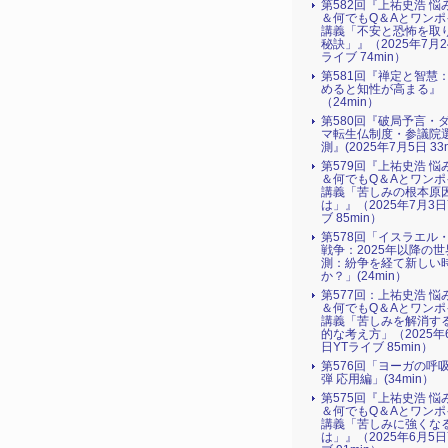
第582回『上祐史浩 悩
＆何でもQ＆Aとワンポ
講義「不安と恐怖を取
秘訣」』（2025年7月2
ライブ 74min）
第581回『禅定と智慧
めると知性が高まる』
（24min）
第580回『破局予言・
マ転生仏制度・参議院
測』(2025年7月5日 33m
第579回『上祐史浩 悩
＆何でもQ＆Aとワンポ
講義「苦しみの根本原
は」』（2025年7月3日
ブ 85min）
第578回「イスラエル
戦争：2025年以降の世
測：紛争を経て新しい
か？」(24min）
第577回：上祐史浩 悩
＆何でもQ＆Aとワンポ
講義「苦しみを解消す
的な考え方」（2025年
日YTライブ 85min）
第576回「ヨーガの呼
弾 応用編」(34min）
第575回『上祐史浩 悩
＆何でもQ＆Aとワンポ
講義「苦しみに強くな
は」』（2025年6月5日