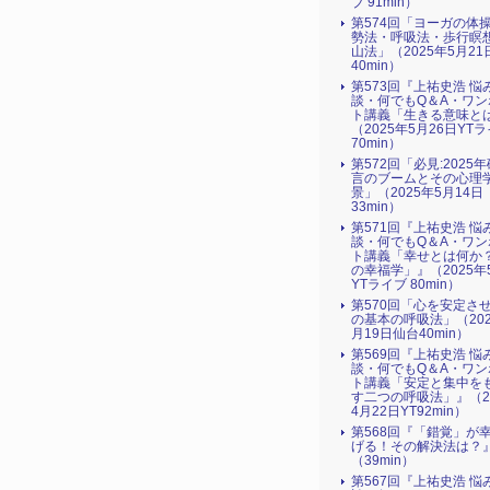
ブ 91min）
第574回「ヨーガの体
勢法・呼吸法・歩行瞑
山法」（2025年5月21
40min）
第573回『上祐史浩 悩
談・何でもQ＆A・ワン
ト講義「生きる意味と
（2025年5月26日YT
70min）
第572回「必見:2025
言のブームとその心理
景」（2025年5月14日
33min）
第571回『上祐史浩 悩
談・何でもQ＆A・ワン
ト講義「幸せとは何か
の幸福学」』（2025年
YTライブ 80min）
第570回「心を安定さ
の基本の呼吸法」（202
月19日仙台40min）
第569回『上祐史浩 悩
談・何でもQ＆A・ワン
ト講義「安定と集中を
す二つの呼吸法」』（2
4月22日YT92min）
第568回『「錯覚」が
げる！その解決法は？
（39min）
第567回『上祐史浩 悩