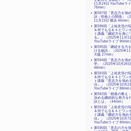
11月24日 YouTubeラ
76min）
第597回「意志力を強
訣：性格との関係」（2
11月15日 横浜 46min
第596回「上祐史浩の
＆何でもＱ＆Ａとワン
ト講義『継続力を身に
る』​」（2025年11月1
YouTubeライブ 90min
第595回「継続する力
ける秘訣」（2025年1
大阪 27min）
第594回「意志力を強
学」（2025年10月26
48min）
第593回「上祐史浩の
＆何でもＱ＆Ａとワン
ト講義『意志力を強め
法』​」（2025年10月2
YouTubeライブ 88min
第592回「精進の教え
決める継続的な努力を
訣とは」（44min）
第591回「上祐史浩の
＆何でもＱ＆Ａとワン
ト講義『継続力を強め
法』​」（2025年10月7
YouTubeライブ 80min
第590回「意志の力を