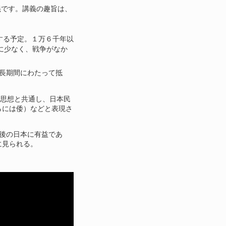
講義です。講義の趣旨は、
する予定。１万６千年以
に少なく、戦争がなか
長期間にわたって抵
。
の思想と共通し、日本民
らには倭）などと表現さ
後の日本に有益であ
に見られる。