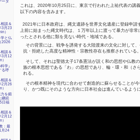
データ
これは、2020年10月25日に、東京で行われた上祐代表の
以下の内容を含みます。
み相談＆
2021年に日本政府は、縄文遺跡を世界文化遺産に登録申請
年3月23
上前に始まった縄文時代は、１万年以上に渡って暴力が非常
min）
ったとされる他に類を見ない時代・地域である。
科学と仏
2026
その背景には、戦争を誘発する大陸渡来の文化に対して、
）
抗・拒絶した高度な精神性・宗教性存在も推察されている
み相談＆
年3月12
in）
そして、それは聖徳太子17条憲法が説く和の思想や仏教
の科学』
族の根本思想である「わ」の思想であり、輪・環・和（さ
する呼
れる。
）
み相談＆
その根本精神を現代に合わせて創造的に蘇らせることが今
年2月26
in）
り、かつ既にそのような方向に日本社会は進んているよう
志力を鍛
た継続
15日福
み相談＆
年2月12
in）
仏教：最
1月24