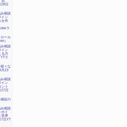
・思
月28日
悩み相談
ポイン
心を作
」
Tubeラ
トロール
in）
悩み相談
ポイン
える方
 YTラ
る様々な
8月23
悩み相談
ポイン
コント
月27日
：縁起の
悩み相談
ンポイ
と世界
7日YT