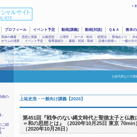
プロフィール
イベント予定
動画[講義]
動画[対談]
Ｑ＆Ａ
教本の
団体の概要
思想と実践
仏教思想
心理学
ヨーガ・気功
瞑想法
聖地めぐり
内
オウムの清算
イベント予定
指導員紹介
書籍・対談・取材
読者の皆様へ
一般の方
上祐代表などの講
動画の
上祐史浩・一般向け講義【2020】
輪」
第451回『戦争のない縄文時代と聖徳太子と仏教
＝和の思想とは』（2020年10月25日 東京 70min
のご紹
（2020年10月26日）
ヨー
画