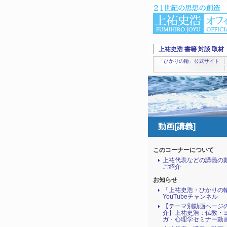
上祐史浩 書籍 対談 取材
「ひかりの輪」公式サイト
動画[講義]
このコーナーについて
上祐代表などの講義の
ご紹介
お知らせ
「上祐史浩・ひかりの
YouTubeチャンネル
【テーマ別動画ページ
介】上祐史浩：仏教・
ガ・心理学セミナー動