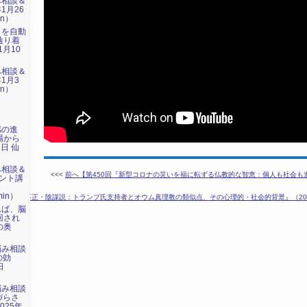
み相談＆
1月26
in）
』を自動
辿り着
1月10
み相談＆
1月3
in）
感の進
場から
1日 仙
み相談＆
<<<
前へ【第450回『新型コロナの災いを福に転ずる仏教的な智恵：個人も社会も進化』（
ント講
」
min）
2回『選挙不正・陰謀説：トランプ氏支持者とオウム真理教の類似点、その心理的・社会的背景』（2020
れば、脳
回され
の奥
悩み相談
の効
日
）
悩み相談
づらさ
025年