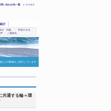
お問い合わせ先一覧
ＨＯＭＥ
紹介
省法「内観」
学習の方法
の声
ご連絡先
義などの動画をご紹介しています
に共通する輪＝環
）