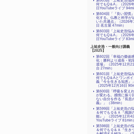
第605回「上祐史浩悩
何でもQ＆A」（2026年
日YouTubeライブ 94m
第604回「『良い習慣
化する。仏教と科学が
いた共通点」（2026年
日 名古屋 47min）
第603回「上祐史浩悩
何でもQ＆A」（2026年
日YouTubeライブ 83m
上祐史浩・一般向け講義
【2025】
第602回「幸福の価値
化：勝利より成長・戦
道場」（2025年12月2
台 27min）
第601回「上祐史浩悩
何でもQ＆Aとワンポイ
義『今を生きる知恵』
（2025年12月16日 90
次へ【第45
第600回「呼吸を変え
が変わる。感情に振り
ない自分を作る『長息
義』」（38min）
第599回「上祐史浩の
＆何でもＱ＆Ａ『感謝
能』」（2025年12月4
YouTubeライブ 81min
第598回「上祐史浩の
＆何でもＱ＆Ａ『生き
を解消する秘訣』​」（2