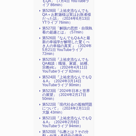
もQA」（7月4日 YouTubeラ
イブ 86min）
第528回「上祐史浩なんでも
QA＋お釈迦様は実はお医者様
だった話」（2024年6月13日
YTライブ 76min）
第527回「解脱の思想・自我執
着の超越とは」（57min）
第526回『なんでもQ＆Aと最
新の幸福学が解明した驚くべ
き人の幸福の真実 』（2024年
5月21日 YouTubeライブ
72min）
第525回『上祐史浩なんでも
QA相談：職場、家庭、結構、
宗教etc』（2024年4月11日
YouTubeライブ 82min）
第524回『上祐史浩なんでもQ
＆A』（2024年3月14日
YouTubeライブ 90min）
第523回「2024年日本と世界
の展望」（2024年2月17日
50min）
第522回「現代社会の孤独問題
について」（2024年2月11日
大阪 43min）
第521回『上祐史浩なんでもQ
＆A』（2024年2月8日
YouTubeライブ 94min）
第520回『仏教とは？その分
裂・分派・多様化の歴史』