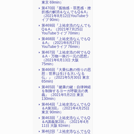
東京 69min）
第470回『孤独感・罪悪感・挫
折感の解消＆なんでもQ＆A』
（2021年8月12日YouTubeラ
イブ 90mi）
第469回『上祐史浩のなんでも
Q＆A』（2021年7月25日
YouTubeライブ 70min）
第468回『上祐史浩なんでもQ
＆A』（2021年6月27日
YouTubeライブ 76min）
第467回『上祐史浩の何でもQ
＆A・万物一体の一元の思想』
（2021年6月13日 大阪
75min）
第466回『大乗仏教の悟りの思
想：世界は生ける大いなる
仏」』（2021年5月30日 東京
65min)
第465回『健康の鍵：自律神経
を制御するヨーガ呼吸法の奥
義』（2021年5月2日 東京
130min）
第464回『上祐史浩なんでもQ
＆A第3回』（2021年4月25日
東京 90min）
第463回『上祐史浩なんでもQ
＆A講義第2回』（2021年4月
11日 大阪 92min）
第462回『上祐史浩なんでもQ