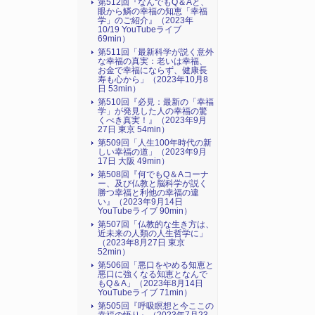
第512回『なんでもQ＆Aと、
眼から鱗の幸福の知恵「幸福
学」のご紹介』（2023年
10/19 YouTubeライブ
69min）
第511回「最新科学が説く意外
な幸福の真実：老いは幸福、
お金で幸福にならず、健康長
寿も心から」（2023年10月8
日 53min）
第510回『必見：最新の「幸福
学」が発見した人の幸福の驚
くべき真実！』（2023年9月
27日 東京 54min）
第509回「人生100年時代の新
しい幸福の道」（2023年9月
17日 大阪 49min）
第508回『何でもQ＆Aコーナ
ー、及び仏教と脳科学が説く
勝つ幸福と利他の幸福の違
い』（2023年9月14日
YouTubeライブ 90min）
第507回「仏教的な生き方は、
近未来の人類の人生哲学に」
（2023年8月27日 東京
52min）
第506回「悪口をやめる知恵と
悪口に強くなる知恵となんで
もQ＆A」（2023年8月14日
YouTubeライブ 71min）
第505回『呼吸瞑想と今ここの