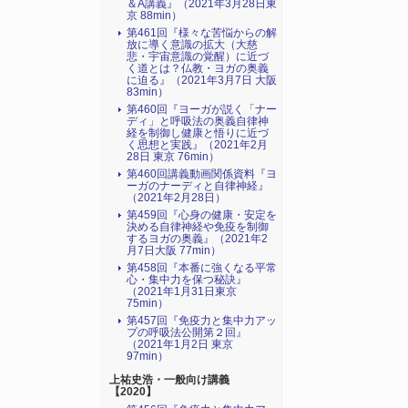
＆A講義』（2021年3月28日東
京 88min）
第461回『様々な苦悩からの解
放に導く意識の拡大（大慈
悲・宇宙意識の覚醒）に近づ
く道とは？仏教・ヨガの奥義
に迫る』（2021年3月7日 大阪
83min）
第460回『ヨーガが説く「ナー
ディ」と呼吸法の奥義自律神
経を制御し健康と悟りに近づ
く思想と実践』（2021年2月
28日 東京 76min）
第460回講義動画関係資料『ヨ
ーガのナーディと自律神経』
（2021年2月28日）
第459回『心身の健康・安定を
決める自律神経や免疫を制御
するヨガの奥義』（2021年2
月7日大阪 77min）
第458回『本番に強くなる平常
心・集中力を保つ秘訣』
（2021年1月31日東京
75min）
第457回『免疫力と集中力アッ
プの呼吸法公開第２回』
（2021年1月2日 東京
97min）
上祐史浩・一般向け講義
【2020】