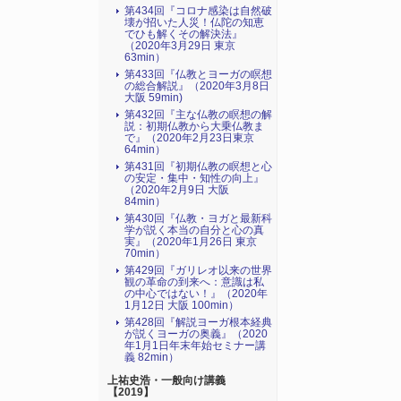
第434回『コロナ感染は自然破
壊が招いた人災！仏陀の知恵
でひも解くその解決法』
（2020年3月29日 東京
63min）
第433回『仏教とヨーガの瞑想
の総合解説』（2020年3月8日
大阪 59min)
第432回『主な仏教の瞑想の解
説：初期仏教から大乗仏教ま
で』（2020年2月23日東京
64min）
第431回『初期仏教の瞑想と心
の安定・集中・知性の向上』
（2020年2月9日 大阪
84min）
第430回『仏教・ヨガと最新科
学が説く本当の自分と心の真
実』（2020年1月26日 東京
70min）
第429回『ガリレオ以来の世界
観の革命の到来へ：意識は私
の中心ではない！』（2020年
1月12日 大阪 100min）
第428回『解説ヨーガ根本経典
が説くヨーガの奥義』（2020
年1月1日年末年始セミナー講
義 82min）
上祐史浩・一般向け講義
【2019】