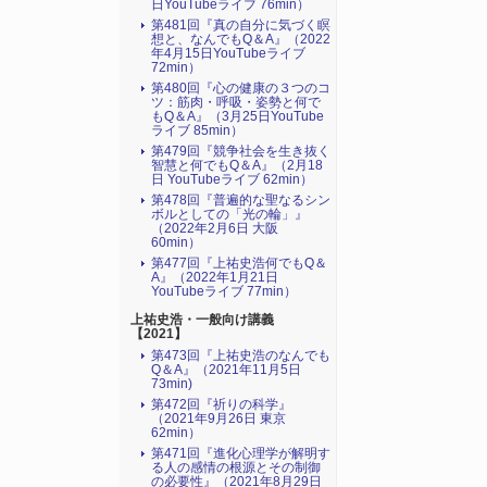
日YouTubeライブ 76min）
第481回『真の自分に気づく瞑
想と、なんでもQ＆A』（2022
年4月15日YouTubeライブ
72min）
第480回『心の健康の３つのコ
ツ：筋肉・呼吸・姿勢と何で
もQ＆A』（3月25日YouTube
ライブ 85min）
第479回『競争社会を生き抜く
智慧と何でもQ＆A』（2月18
日 YouTubeライブ 62min）
第478回『普遍的な聖なるシン
ボルとしての「光の輪」』
（2022年2月6日 大阪
60min）
第477回『上祐史浩何でもQ＆
A』（2022年1月21日
YouTubeライブ 77min）
上祐史浩・一般向け講義
【2021】
第473回『上祐史浩のなんでも
Q＆A』（2021年11月5日
73min)
第472回『祈りの科学』
（2021年9月26日 東京
62min）
第471回『進化心理学が解明す
る人の感情の根源とその制御
の必要性』（2021年8月29日