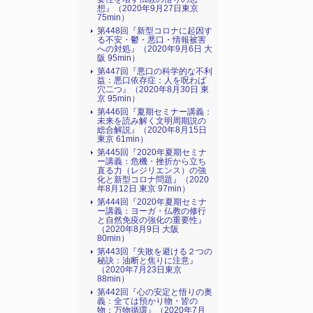
想』（2020年9月27日東京
75min）
第448回『新型コロナに起因す
る不安・鬱・悪口・情報被害
への対処』（2020年9月6日 大
阪 95min）
第447回『悪口の科学的な不利
益：悪口依存症：人を呪わば
穴二つ』（2020年8月30日 東
京 95min）
第446回『夏期セミナー講義：
未来を読み解く文明周期説の
総合解説』（2020年8月15日
東京 61min）
第445回『2020年夏期セミナ
ー講義：危機・挫折から立ち
直る力（レジリエンス）の強
化と新型コロナ問題』（2020
年8月12日 東京 97min）
第444回『2020年夏期セミナ
ー講義：ヨーガ・仏教の修行
と自然免疫の強化の重要性』
（2020年8月9日 大阪
80min）
第443回『失敗を避ける２つの
秘訣：油断と焦りに注意』
（2020年7月23日東京
88min）
第442回『心の安定と悟りの奥
義：全ては預かり物・皆の
物：万物循環』（2020年7月