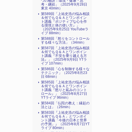
つの秘訣：環境・健康・思
考・継続」（2025年9月28日
東京 40min）
第589回「上祐史浩の悩み相談
＆何でもＱ＆Ａとワンポイン
ト講義『ポジティブな心を作
る環境と体の使い方』​」
（2025年9月25日 YouTubeラ
イブ 88min）
第588回「怒りをコントロール
する様々な方法」（34min）
第587回「上祐史浩の悩み相談
＆何でもＱ＆Ａとワンポイン
ト講義『不安を乗り越える方
法』​」（2025年9月9日 YTラ
イブ 107min）
第586回「心を制御する様々な
テクニック」（2025年8月23
日 68min）
第585回「上祐史浩の悩み相談
＆何でもＱ＆Ａとワンポイン
ト講義『怒りと妬みのコント
ロール』​」（2025年8月27日
YTライブ 96min）
第584回「仏陀の教え：縁起の
法とは」（26min）
第583回『上祐史浩の悩み相談
＆何でもＱ＆Ａ」とワンポイ
ント講義「今後の日本と世界
の予測」』（2025年8月7日YT
ライブ 80min）