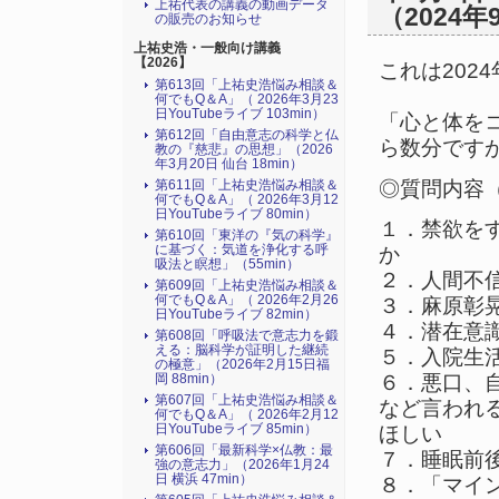
上祐代表の講義の動画データ
（2024年
の販売のお知らせ
上祐史浩・一般向け講義
【2026】
これは202
第613回「上祐史浩悩み相談＆
何でもQ＆A」（ 2026年3月23
日YouTubeライブ 103min）
「心と体を
第612回「自由意志の科学と仏
ら数分です
教の『慈悲』の思想」（2026
年3月20日 仙台 18min）
◎質問内容
第611回「上祐史浩悩み相談＆
何でもQ＆A」（ 2026年3月12
日YouTubeライブ 80min）
１．禁欲を
第610回「東洋の『気の科学』
に基づく：気道を浄化する呼
か
吸法と瞑想」（55min）
２．人間不
第609回「上祐史浩悩み相談＆
何でもQ＆A」（ 2026年2月26
３．麻原彰
日YouTubeライブ 82min）
４．潜在意
第608回「呼吸法で意志力を鍛
える：脳科学が証明した継続
５．入院生
の極意」（2026年2月15日福
岡 88min）
６．悪口、
第607回「上祐史浩悩み相談＆
など言われ
何でもQ＆A」（ 2026年2月12
日YouTubeライブ 85min）
ほしい
第606回「最新科学×仏教：最
７．睡眠前
強の意志力」（2026年1月24
日 横浜 47min）
８．「マイ