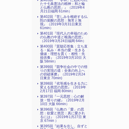
第403回『「令和」に込められ
た十七条憲法の精神：和と輪
と仏教の思想」』（2019年4
月21日福岡 61min）
第402回『苦しみを根絶する仏
陀の覚醒の思想：無常と無
我』（2019年3月31日東京
61min）
第401回『現代人の幸福のため
の仏教の中道と唯識の思想』
（2019年3月24日福岡 64in）
第400回『質疑応答集：立ち直
る・妬み・本当の愛・生きる
価値・理想を貫く・相性・先
祖供養』（2019年3月10日 大
阪 58min）
第399回『競争社会の中での悟
りの実現の道：全体の向上へ
の切磋琢磨』（2019年2月24
日東京 70min)
第398回『劣等感を生きる力に
変える慈悲の思想』（2019年
2月17日 福岡 80min）
第397回『一元思想：心の解
放・悟りの鍵』（2019年2月
10日 大阪 66min）
第396回『仏教の「愛」の思
想：欲愛と慈悲：真に愛され
るには』（2019年1月27日 東
京 67min ）
第395回『結果を出し、自ずと