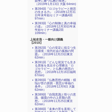
競争に勝つ仏教の智恵』
（2019年1月13日 大阪 64min)
第394回『ロゴセラピーと慈悲
の生きる力』（2018年12月31
日年末年始セミナー講義4回
97min）
第393回『心の制御と真の幸福
の道』（2018年12月30日年末
年始セミナー講義2回
109min）
上祐史浩・一般向け講義
【2018】
第392回『心の安定に役立つ生
活環境：現代社会の孤独の問
題』（2018年12月23日東京
62min）
第391回『どんな状況でも生き
る意味を見出す心理療法「ロ
ゴセラピー」と仏教の慈悲の
思想』（2018年12月16日福岡
67min)
第390回『仏教思想の精髄：煩
悩が苦の原因・慈悲が幸福の
条件』（2018年12月9日 大阪
62min）
第389回『自我意識と悟りの意
識、循環の中の上昇期の思
想』（2018年11月25日東京
62min）
第388回『未来の苦を直視して