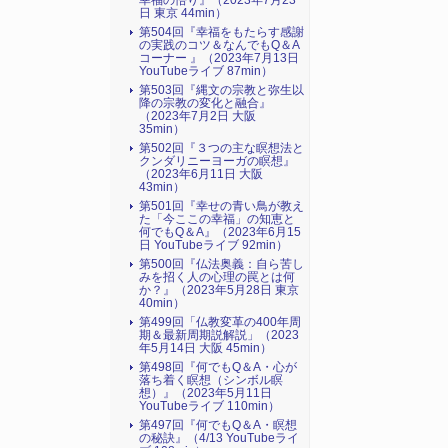
幸福の悟り』（2023年7月23
日 東京 44min）
第504回『幸福をもたらす感謝
の実践のコツ＆なんでもQ＆A
コーナー 』（2023年7月13日
YouTubeライブ 87min）
第503回『縄文の宗教と弥生以
降の宗教の変化と融合』
（2023年7月2日 大阪
35min）
第502回『３つの主な瞑想法と
クンダリニーヨーガの瞑想』
（2023年6月11日 大阪
43min）
第501回『幸せの青い鳥が教え
た「今ここの幸福」の知恵と
何でもQ＆A』（2023年6月15
日 YouTubeライブ 92min）
第500回『仏法奥義：自ら苦し
みを招く人の心理の罠とは何
か？』（2023年5月28日 東京
40min）
第499回「仏教変革の400年周
期＆最新周期説解説」（2023
年5月14日 大阪 45min）
第498回『何でもQ＆A・心が
落ち着く瞑想（シンボル瞑
想）』（2023年5月11日
YouTubeライブ 110min）
第497回『何でもQ＆A・瞑想
の秘訣』（4/13 YouTubeライ