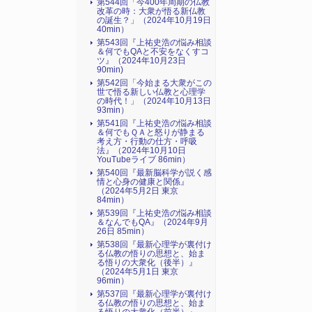
第544回「今400年周期の仏教
改革の時：大衆が悟る新仏教
の誕生？」（2024年10月19日
40min）
第543回『上祐史浩の悩み相談
＆何でもQAと不安をなくすコ
ツ』（2024年10月23日
90min)
第542回「今始まる大衆がこの
世で悟る新しい仏教と心理学
の時代！」（2024年10月13日
93min）
第541回『上祐史浩の悩み相談
＆何でもＱＡと怒りが静まる
考え方・行動の仕方・呼吸
法』（2024年10月10日
YouTubeライブ 86min）
第540回『最新脳科学が説く感
情と心身の健康と関係』
（2024年5月2日 東京
84min）
第539回『上祐史浩の悩み相談
＆なんでもQA』（2024年9月
26日 85min）
第538回『最新心理学が裏付け
る仏教の悟りの思想と、始ま
る悟りの大衆化（後半）』
（2024年5月1日 東京
96min）
第537回『最新心理学が裏付け
る仏教の悟りの思想と、始ま