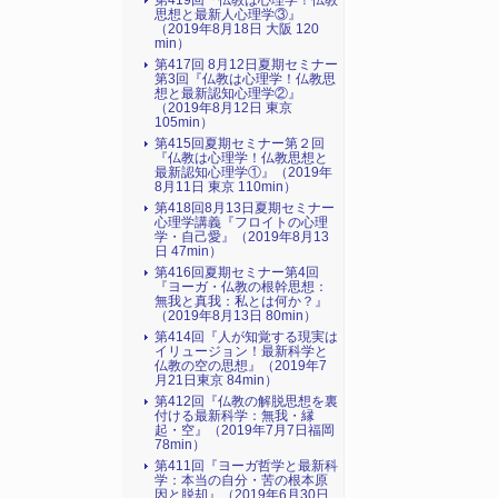
第419回『仏教は心理学！仏教
思想と最新人心理学③』
（2019年8月18日 大阪 120
min）
第417回 8月12日夏期セミナー
第3回『仏教は心理学！仏教思
想と最新認知心理学②』
（2019年8月12日 東京
105min）
第415回夏期セミナー第２回
『仏教は心理学！仏教思想と
最新認知心理学①』（2019年
8月11日 東京 110min）
第418回8月13日夏期セミナー
心理学講義『フロイトの心理
学・自己愛』（2019年8月13
日 47min）
第416回夏期セミナー第4回
『ヨーガ・仏教の根幹思想：
無我と真我：私とは何か？』
（2019年8月13日 80min）
第414回『人が知覚する現実は
イリュージョン！最新科学と
仏教の空の思想』（2019年7
月21日東京 84min）
第412回『仏教の解脱思想を裏
付ける最新科学：無我・縁
起・空』（2019年7月7日福岡
78min）
第411回『ヨーガ哲学と最新科
学：本当の自分・苦の根本原
因と脱却』（2019年6月30日