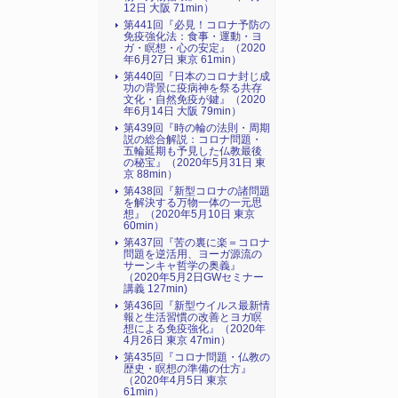
12日 大阪 71min）
第441回『必見！コロナ予防の
免疫強化法：食事・運動・ヨ
ガ・瞑想・心の安定』（2020
年6月27日 東京 61min）
第440回『日本のコロナ封じ成
功の背景に疫病神を祭る共存
文化・自然免疫が鍵』（2020
年6月14日 大阪 79min）
第439回『時の輪の法則・周期
説の総合解説：コロナ問題・
五輪延期も予見した仏教最後
の秘宝』（2020年5月31日 東
京 88min）
第438回『新型コロナの諸問題
を解決する万物一体の一元思
想』（2020年5月10日 東京
60min）
第437回『苦の裏に楽＝コロナ
問題を逆活用、ヨーガ源流の
サーンキャ哲学の奥義』
（2020年5月2日GWセミナー
講義 127min)
第436回『新型ウイルス最新情
報と生活習慣の改善とヨガ瞑
想による免疫強化』（2020年
4月26日 東京 47min）
第435回『コロナ問題・仏教の
歴史・瞑想の準備の仕方』
（2020年4月5日 東京
61min）