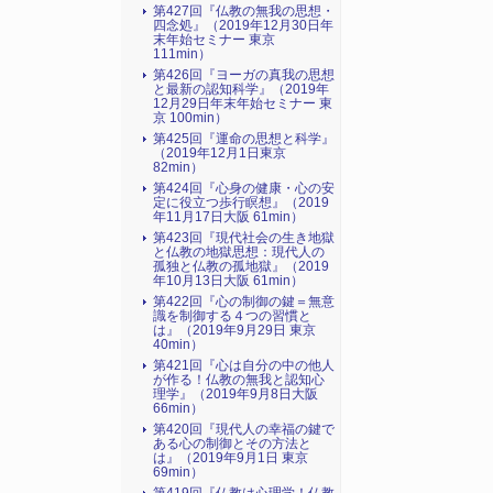
第427回『仏教の無我の思想・
四念処』（2019年12月30日年
末年始セミナー 東京
111min）
第426回『ヨーガの真我の思想
と最新の認知科学』（2019年
12月29日年末年始セミナー 東
京 100min）
第425回『運命の思想と科学』
（2019年12月1日東京
82min）
第424回『心身の健康・心の安
定に役立つ歩行瞑想』（2019
年11月17日大阪 61min）
第423回『現代社会の生き地獄
と仏教の地獄思想：現代人の
孤独と仏教の孤地獄』（2019
年10月13日大阪 61min）
第422回『心の制御の鍵＝無意
識を制御する４つの習慣と
は』（2019年9月29日 東京
40min）
第421回『心は自分の中の他人
が作る！仏教の無我と認知心
理学』（2019年9月8日大阪
66min）
第420回『現代人の幸福の鍵で
ある心の制御とその方法と
は』（2019年9月1日 東京
69min）