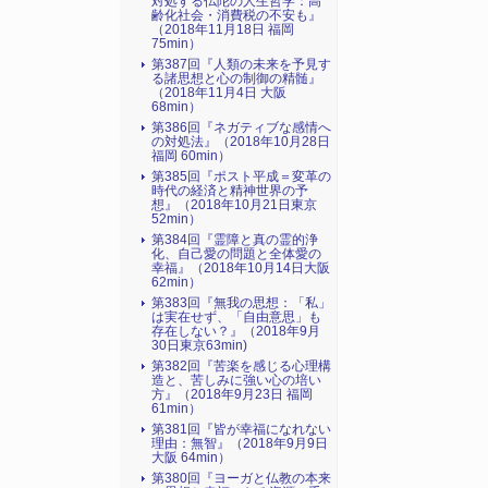
対処する仏陀の人生哲学：高
齢化社会・消費税の不安も』
（2018年11月18日 福岡
75min）
第387回『人類の未来を予見す
る諸思想と心の制御の精髄』
（2018年11月4日 大阪
68min）
第386回『ネガティブな感情へ
の対処法』（2018年10月28日
福岡 60min）
第385回『ポスト平成＝変革の
時代の経済と精神世界の予
想』（2018年10月21日東京
52min）
第384回『霊障と真の霊的浄
化、自己愛の問題と全体愛の
幸福』（2018年10月14日大阪
62min）
第383回『無我の思想：「私」
は実在せず、「自由意思」も
存在しない？』（2018年9月
30日東京63min)
第382回『苦楽を感じる心理構
造と、苦しみに強い心の培い
方』（2018年9月23日 福岡
61min）
第381回『皆が幸福になれない
理由：無智』（2018年9月9日
大阪 64min）
第380回『ヨーガと仏教の本来