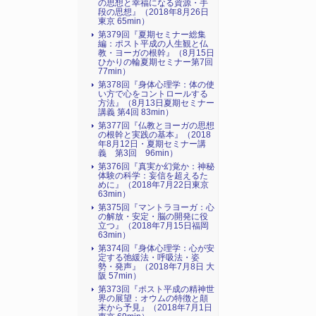
の思想と幸福になる資源・手
段の思想』（2018年8月26日
東京 65min）
第379回『夏期セミナー総集
編：ポスト平成の人生観と仏
教・ヨーガの根幹』（8月15日
ひかりの輪夏期セミナー第7回
77min）
第378回『身体心理学：体の使
い方で心をコントロールする
方法』（8月13日夏期セミナー
講義 第4回 83min）
第377回『仏教とヨーガの思想
の根幹と実践の基本』（2018
年8月12日・夏期セミナー講
義 第3回 96min）
第376回『真実か幻覚か：神秘
体験の科学：妄信を超えるた
めに』（2018年7月22日東京
63min）
第375回『マントラヨーガ：心
の解放・安定・脳の開発に役
立つ』（2018年7月15日福岡
63min）
第374回『身体心理学：心が安
定する弛緩法・呼吸法・姿
勢・発声』（2018年7月8日 大
阪 57min）
第373回『ポスト平成の精神世
界の展望：オウムの特徴と顛
末から予見』（2018年7月1日