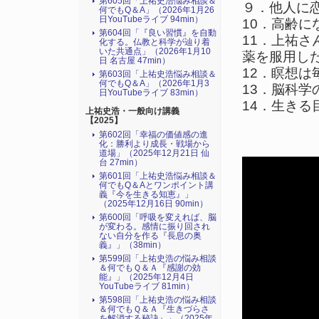
第605回「上祐史浩悩み相談＆
９．他人に
何でもQ＆A」（2026年1月26
日YouTubeライブ 94min）
10．高齢
第604回「『良い習慣』を自動
11．上祐
化する。仏教と科学が辿り着
いた共通点」（2026年1月10
薬を服用し
日 名古屋 47min）
12．瞑想
第603回「上祐史浩悩み相談＆
何でもQ＆A」（2026年1月3
13．脳科学
日YouTubeライブ 83min）
14．生きる
上祐史浩・一般向け講義
【2025】
第602回「幸福の価値感の進
化：勝利より成長・戦場から
道場」（2025年12月21日 仙
台 27min）
第601回「上祐史浩悩み相談＆
何でもQ＆Aとワンポイント講
義『今を生きる知恵』」
（2025年12月16日 90min）
第600回「呼吸を変えれば、脳
が変わる。感情に振り回され
ない自分を作る『長息の奥
義』」（38min）
第599回「上祐史浩の悩み相談
＆何でもＱ＆Ａ『感謝の効
能』」（2025年12月4日
YouTubeライブ 81min）
第598回「上祐史浩の悩み相談
＆何でもＱ＆Ａ『生きづらさ
を解消する秘訣』​」（2025年