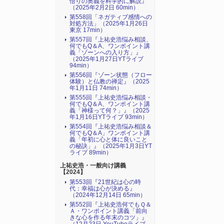
悟りの奥義を科学的に解説』
（2025年2月2日 60min）
第558回「ネガティブ感情への
対処方法」（2025年1月26日
東京 17min）
第557回『上祐史浩悩み相談、
何でもQ＆A、ワンポイント講
義「ゾーンへの入り方」』
（2025年1月27日YTライブ
94min）
第556回『ゾーン状態（フロー
体験）と仏教の禅定』（2025
年1月11日 74min）
第555回『上祐史浩悩み相談・
何でもQ＆A、ワンポイント講
義「神様って何？」』（2025
年1月16日YTライブ 93min）
第554回『上祐史浩悩み相談＆
何でもQ＆A」ワンポイント講
義「年初に心と体に良いこと
の秘訣」』（2025年1月3日YT
ライブ 89min）
上祐史浩・一般向け講義
【2024】
第553回『21世紀は心の時
代：幸福は心が決める』
（2024年12月14日 65min）
第552回『上祐史浩何でもＱ＆
Ａ・ワンポイント講義「前向
きな心を作る年末のコツ」』