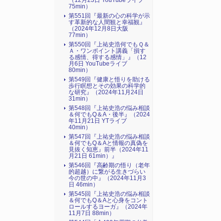
（12月23日 YouTubeライブ
75min）
第551回『最新の心の科学が示
す革新的な人間観と幸福観』
（2024年12月8日大阪
77min）
第550回『上祐史浩何でもＱ＆
Ａ・ワンポイント講義「損す
る感情、得する感情」』（12
月6日 YouTubeライブ
80min）
第549回『健康と悟りを助ける
歩行瞑想とその効果の科学的
な研究』（2024年11月24日
31min）
第548回『上祐史浩の悩み相談
＆何でもQ＆A・後半』（2024
年11月21日 YTライブ
40min）
第547回『上祐史浩の悩み相談
＆何でもQ＆Aと情報の真偽を
見抜く知恵』前半（2024年11
月21日 61min）』
第546回『高齢期の悟り（老年
的超越）に繋がる生きづらい
今の世の中』（2024年11月3
日 46min）
第545回『上祐史浩の悩み相談
＆何でもQ＆Aと心身をコント
ロールするヨーガ』（2024年
11月7日 88min）