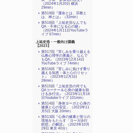
（2024年1月20日 横浜
29min）
第519回『運命とは、宗教と
は、神とは』（32min）
第518回『上祐史浩なんでも
QA・不幸になる心の癖』
（2024年1月11日YouTubeラ
イブ 67min）
上祐史浩・一般向け講義
【2023】
第517回『苦しみを乗り越える
仏教心理学の奥義と、なんで
もQA』（2023年12月14日
YouTubeライブ 74min）
第516回『苦しみに負けず乗り
越える知恵：体と心のリセッ
ト』（2023年12月3日
28min）
第515回『上祐史浩の何でも
QAコーナー＆心身の健康を助
ける歩行法』（2023年11月16
日Youtubeライブ 101min）
第514回「身体ヨーガと心身の
健康と心の安定」（2023年11
月5日 大阪 20min）
第513回『心身の健康と悟りの
境地をもたらす「ヨーガ歩行
瞑想」の解説』（2023年10月
29日 東京 40分）