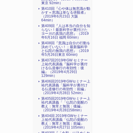
東京 92min）
第410回『心や体は無意識が動
かす＝意識は単なる傍観者』
（2019年6月23日 大阪
64min）
第409回『人は本当の自分を知
らない！最新科学が裏付けた
ヨーガの真我の思想』（2019
年6月16日 福岡 60min）
第408回『意識は自分の行動を
決めていない！：最新脳科学
と仏陀の無我の思想』（2019
年5月26日東京 60min)
第407回2019年GW セミナー
上祐代表講義『脳科学が裏付
ける仏道修行の有効性：後
編』（2019年4月29日
129min）
第406回2019年GWセミナー上
祐代表講義「脳科学が裏付け
る仏道修行の有効性：前編」
（2019年4月28日 52min）
第405回2019年GWセミナー上
祐代表講義「「仏陀の覚醒の
教え：無常と無我：後編」
（2019年4月28日58min）
第404回 2019年GWセミナー
上祐代表講義「仏陀の覚醒の
教え：無常と無我：前編」
（2019年4月27日 105min）