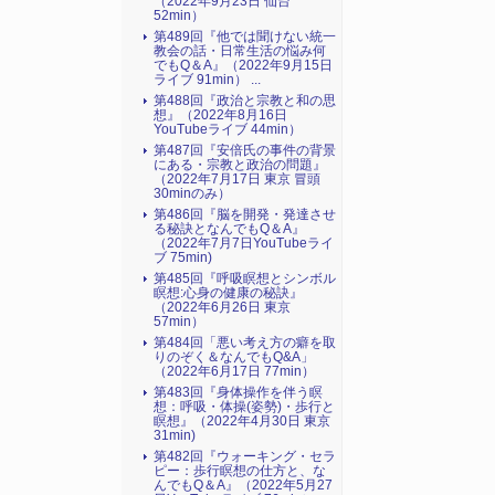
（2022年9月23日 仙台
52min）
第489回『他では聞けない統一
教会の話・日常生活の悩み何
でもQ＆A』（2022年9月15日
ライブ 91min） ...
第488回『政治と宗教と和の思
想』（2022年8月16日
YouTubeライブ 44min）
第487回『安倍氏の事件の背景
にある・宗教と政治の問題』
（2022年7月17日 東京 冒頭
30minのみ）
第486回『脳を開発・発達させ
る秘訣となんでもQ＆A』
（2022年7月7日YouTubeライ
ブ 75min)
第485回『呼吸瞑想とシンボル
瞑想:心身の健康の秘訣』
（2022年6月26日 東京
57min）
第484回「悪い考え方の癖を取
りのぞく＆なんでもQ&A」
（2022年6月17日 77min）
第483回『身体操作を伴う瞑
想：呼吸・体操(姿勢)・歩行と
瞑想』（2022年4月30日 東京
31min)
第482回『ウォーキング・セラ
ピー：歩行瞑想の仕方と、な
んでもQ＆A』（2022年5月27