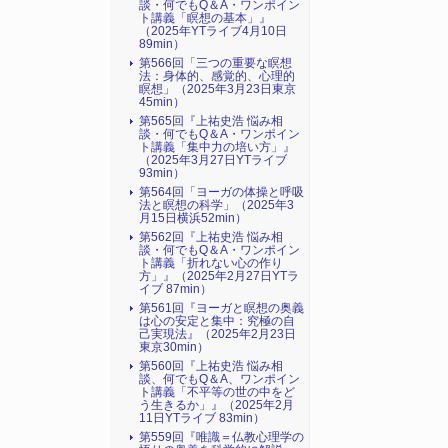
談・何でもQ＆A・ワンポイン
ト講義「瞑想の基本」』
（2025年YTライブ4月10日
89min）
第566回「三つの重要な瞑想
法：身体的、感覚的、心理的
瞑想」（2025年3月23日東京
45min）
第565回『上祐史浩 悩み相
談・何でもQ＆A・ワンポイン
ト講義「集中力の培い方」』
（2025年3月27日YTライブ
93min）
第564回「ヨーガの体操と呼吸
法と瞑想の科学」（2025年3
月15日横浜52min）
第562回『上祐史浩 悩み相
談・何でもQ＆A・ワンポイン
ト講義「折れない心の作り
方」』（2025年2月27日YTラ
イブ 87min）
第561回『ヨーガと瞑想の奥義
は心の安定と集中：究極の自
己実現法』（2025年2月23日
東京30min）
第560回『上祐史浩 悩み相
談、何でもQ＆A、ワンポイン
ト講義「不平等の世の中をど
う生きるか」』（2025年2月
11日YTライブ 83min）
第559回『唯識＝仏教心理学の