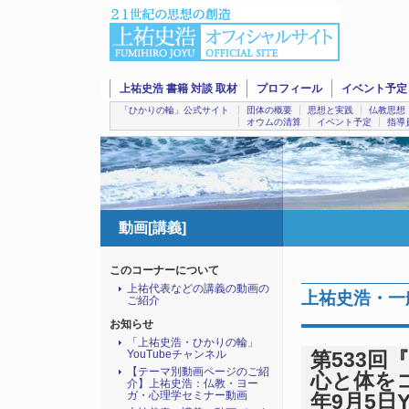
上祐史浩 書籍 対談 取材
プロフィール
イベント予定
「ひかりの輪」公式サイト
団体の概要
思想と実践
仏教思想
オウムの清算
イベント予定
指導
動画[講義]
このコーナーについて
上祐代表などの講義の動画の
上祐史浩・一
ご紹介
お知らせ
「上祐史浩・ひかりの輪」
YouTubeチャンネル
第533
【テーマ別動画ページのご紹
心と体を
介】上祐史浩：仏教・ヨー
ガ・心理学セミナー動画
年9月5日Y