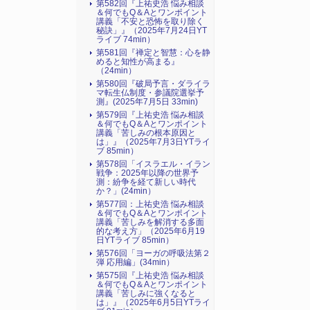
第582回『上祐史浩 悩み相談
＆何でもQ＆Aとワンポイント
講義「不安と恐怖を取り除く
秘訣」』（2025年7月24日YT
ライブ 74min）
第581回『禅定と智慧：心を静
めると知性が高まる』
（24min）
第580回『破局予言・ダライラ
マ転生仏制度・参議院選挙予
測』(2025年7月5日 33min)
第579回『上祐史浩 悩み相談
＆何でもQ＆Aとワンポイント
講義「苦しみの根本原因と
は」』（2025年7月3日YTライ
ブ 85min）
第578回「イスラエル・イラン
戦争：2025年以降の世界予
測：紛争を経て新しい時代
か？」(24min）
第577回：上祐史浩 悩み相談
＆何でもQ＆Aとワンポイント
講義「苦しみを解消する多面
的な考え方」（2025年6月19
日YTライブ 85min）
第576回「ヨーガの呼吸法第２
弾 応用編」(34min）
第575回『上祐史浩 悩み相談
＆何でもQ＆Aとワンポイント
講義「苦しみに強くなると
は」』（2025年6月5日YTライ