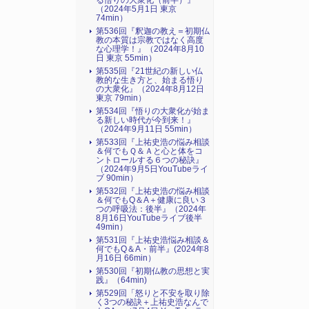
る悟りの大衆化（前半）』
（2024年5月1日 東京
74min）
第536回『釈迦の教え＝初期仏
教の本質は宗教ではなく高度
な心理学！』（2024年8月10
日 東京 55min）
第535回『21世紀の新しい仏
教的な生き方と、始まる悟り
の大衆化』（2024年8月12日
東京 79min）
第534回『悟りの大衆化が始ま
る新しい時代が今到来！』
（2024年9月11日 55min）
第533回『上祐史浩の悩み相談
＆何でもＱ＆Ａと心と体をコ
ントロールする６つの秘訣』
（2024年9月5日YouTubeライ
ブ 90min）
第532回『上祐史浩の悩み相談
＆何でもQ＆A＋健康に良い３
つの呼吸法：後半』（2024年
8月16日YouTubeライブ後半
49min）
第531回『上祐史浩悩み相談＆
何でもQ＆A・前半』(2024年8
月16日 66min）
第530回『初期仏教の思想と実
践』（64min)
第529回「怒りと不安を取り除
く3つの秘訣＋上祐史浩なんで