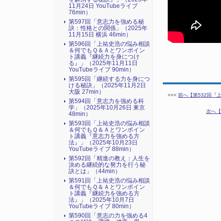
11月24日 YouTubeライブ
76min）
第597回「意志力を強める秘
訣：性格との関係」（2025年
11月15日 横浜 46min）
第596回「上祐史浩の悩み相談
＆何でもＱ＆Ａとワンポイン
ト講義『継続力を身につけ
る』​」（2025年11月11日
YouTubeライブ 90min）
第595回「継続する力を身につ
ける秘訣」（2025年11月2日
大阪 27min）
<<<
前へ【第532回『上
第594回「意志力を強める科
学」（2025年10月26日 東京
次へ【
48min）
第593回「上祐史浩の悩み相談
＆何でもＱ＆Ａとワンポイン
ト講義『意志力を強める方
法』​」（2025年10月23日
YouTubeライブ 88min）
第592回「精進の教え：人生を
決める継続的な努力を行う秘
訣とは」（44min）
第591回「上祐史浩の悩み相談
＆何でもＱ＆Ａとワンポイン
ト講義『継続力を強める方
法』​」（2025年10月7日
YouTubeライブ 80min）
第590回「意志の力を強める4