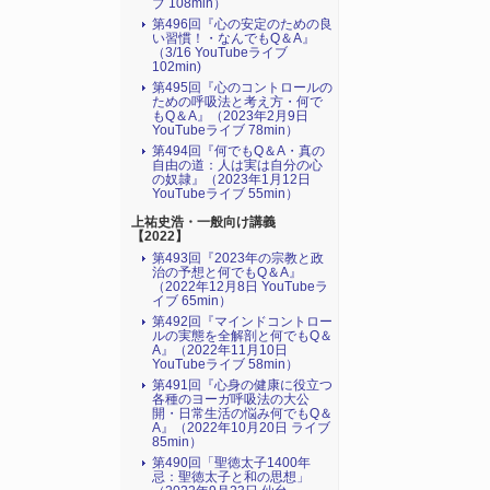
ブ 108min）
第496回『心の安定のための良
い習慣！・なんでもQ＆A』
（3/16 YouTubeライブ
102min)
第495回『心のコントロールの
ための呼吸法と考え方・何で
もQ＆A』（2023年2月9日
YouTubeライブ 78min）
第494回『何でもQ＆A・真の
自由の道：人は実は自分の心
の奴隷』（2023年1月12日
YouTubeライブ 55min）
上祐史浩・一般向け講義
【2022】
第493回『2023年の宗教と政
治の予想と何でもQ＆A』
（2022年12月8日 YouTubeラ
イブ 65min）
第492回『マインドコントロー
ルの実態を全解剖と何でもQ＆
A』（2022年11月10日
YouTubeライブ 58min）
第491回『心身の健康に役立つ
各種のヨーガ呼吸法の大公
開・日常生活の悩み何でもQ＆
A』（2022年10月20日 ライブ
85min）
第490回「聖徳太子1400年
忌：聖徳太子と和の思想」