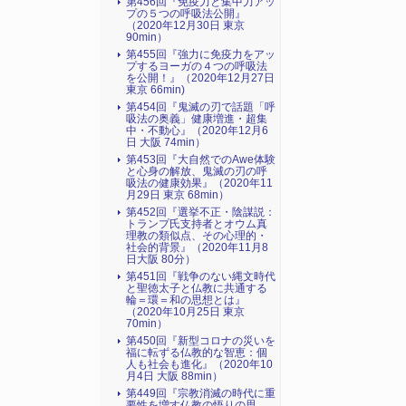
第456回『免疫力と集中力アッ
プの５つの呼吸法公開』
（2020年12月30日 東京
90min）
第455回『強力に免疫力をアッ
プするヨーガの４つの呼吸法
を公開！』（2020年12月27日
東京 66min)
第454回『鬼滅の刃で話題「呼
吸法の奥義」健康増進・超集
中・不動心』（2020年12月6
日 大阪 74min）
第453回『大自然でのAwe体験
と心身の解放、鬼滅の刃の呼
吸法の健康効果』（2020年11
月29日 東京 68min）
第452回『選挙不正・陰謀説：
トランプ氏支持者とオウム真
理教の類似点、その心理的・
社会的背景』（2020年11月8
日大阪 80分）
第451回『戦争のない縄文時代
と聖徳太子と仏教に共通する
輪＝環＝和の思想とは』
（2020年10月25日 東京
70min）
第450回『新型コロナの災いを
福に転ずる仏教的な智恵：個
人も社会も進化』（2020年10
月4日 大阪 88min）
第449回『宗教消滅の時代に重
要性を増す仏教の悟りの思