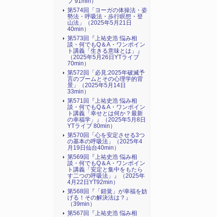
ブ 91min）
第574回「ヨーガの体操法・姿
勢法・呼吸法・歩行瞑想・登
山法」（2025年5月21日
40min）
第573回『上祐史浩 悩み相
談・何でもQ＆A・ワンポイン
ト講義「生きる意味とは」』
（2025年5月26日YTライブ
70min）
第572回「必見:2025年破滅予
言のブームとその心理学的背
景」（2025年5月14日
33min）
第571回『上祐史浩 悩み相
談・何でもQ＆A・ワンポイン
ト講義「幸せとは何か？最新
の幸福学」』（2025年5月8日
YTライブ 80min）
第570回「心を安定させる3つ
の基本の呼吸法」（2025年4
月19日仙台40min）
第569回『上祐史浩 悩み相
談・何でもQ＆A・ワンポイン
ト講義「安定と集中をもたら
す二つの呼吸法」』（2025年
4月22日YT92min）
第568回『「錯覚」が幸福を妨
げる！その解決法は？』
（39min）
第567回『上祐史浩 悩み相