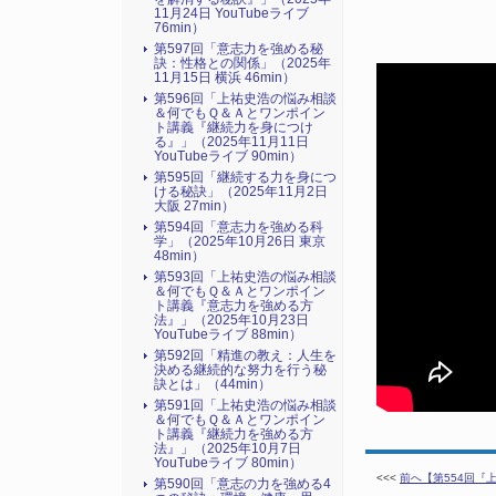
11月24日 YouTubeライブ
76min）
第597回「意志力を強める秘
訣：性格との関係」（2025年
11月15日 横浜 46min）
第596回「上祐史浩の悩み相談
＆何でもＱ＆Ａとワンポイン
ト講義『継続力を身につけ
る』​」（2025年11月11日
YouTubeライブ 90min）
第595回「継続する力を身につ
ける秘訣」（2025年11月2日
大阪 27min）
第594回「意志力を強める科
学」（2025年10月26日 東京
48min）
第593回「上祐史浩の悩み相談
＆何でもＱ＆Ａとワンポイン
ト講義『意志力を強める方
法』​」（2025年10月23日
YouTubeライブ 88min）
第592回「精進の教え：人生を
決める継続的な努力を行う秘
訣とは」（44min）
第591回「上祐史浩の悩み相談
＆何でもＱ＆Ａとワンポイン
ト講義『継続力を強める方
法』​」（2025年10月7日
YouTubeライブ 80min）
<<<
前へ【第554回『
第590回「意志の力を強める4