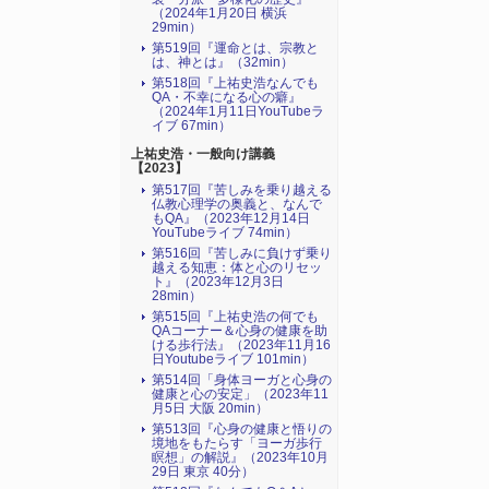
（2024年1月20日 横浜
29min）
第519回『運命とは、宗教と
は、神とは』（32min）
第518回『上祐史浩なんでも
QA・不幸になる心の癖』
（2024年1月11日YouTubeラ
イブ 67min）
上祐史浩・一般向け講義
【2023】
第517回『苦しみを乗り越える
仏教心理学の奥義と、なんで
もQA』（2023年12月14日
YouTubeライブ 74min）
第516回『苦しみに負けず乗り
越える知恵：体と心のリセッ
ト』（2023年12月3日
28min）
第515回『上祐史浩の何でも
QAコーナー＆心身の健康を助
ける歩行法』（2023年11月16
日Youtubeライブ 101min）
第514回「身体ヨーガと心身の
健康と心の安定」（2023年11
月5日 大阪 20min）
第513回『心身の健康と悟りの
境地をもたらす「ヨーガ歩行
瞑想」の解説』（2023年10月
29日 東京 40分）