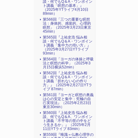
談・何でもQ＆A・ワンポイン
ト講義「瞑想の基本」』
（2025年YTライブ4月10日
89min）
第566回「三つの重要な瞑想
法：身体的、感覚的、心理的
瞑想」（2025年3月23日東京
45min）
第565回『上祐史浩 悩み相
談・何でもQ＆A・ワンポイン
ト講義「集中力の培い方」』
（2025年3月27日YTライブ
93min）
第564回「ヨーガの体操と呼吸
法と瞑想の科学」（2025年3
月15日横浜52min）
第562回『上祐史浩 悩み相
談・何でもQ＆A・ワンポイン
ト講義「折れない心の作り
方」』（2025年2月27日YTラ
イブ 87min）
第561回『ヨーガと瞑想の奥義
は心の安定と集中：究極の自
己実現法』（2025年2月23日
東京30min）
第560回『上祐史浩 悩み相
談、何でもQ＆A、ワンポイン
ト講義「不平等の世の中をど
う生きるか」』（2025年2月
11日YTライブ 83min）
第559回『唯識＝仏教心理学の