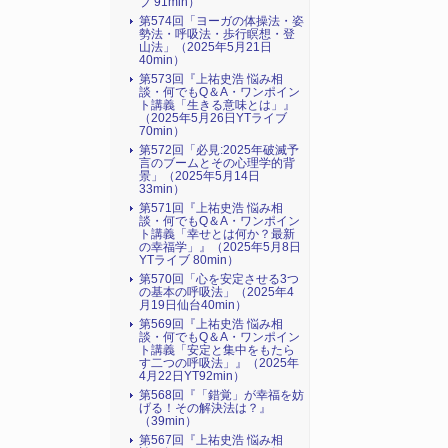
ブ 91min）
第574回「ヨーガの体操法・姿
勢法・呼吸法・歩行瞑想・登
山法」（2025年5月21日
40min）
第573回『上祐史浩 悩み相
談・何でもQ＆A・ワンポイン
ト講義「生きる意味とは」』
（2025年5月26日YTライブ
70min）
第572回「必見:2025年破滅予
言のブームとその心理学的背
景」（2025年5月14日
33min）
第571回『上祐史浩 悩み相
談・何でもQ＆A・ワンポイン
ト講義「幸せとは何か？最新
の幸福学」』（2025年5月8日
YTライブ 80min）
第570回「心を安定させる3つ
の基本の呼吸法」（2025年4
月19日仙台40min）
第569回『上祐史浩 悩み相
談・何でもQ＆A・ワンポイン
ト講義「安定と集中をもたら
す二つの呼吸法」』（2025年
4月22日YT92min）
第568回『「錯覚」が幸福を妨
げる！その解決法は？』
（39min）
第567回『上祐史浩 悩み相