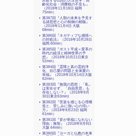
対処する仏陀の人生哲学：高
齢化社会・消費税の不安も』
（2018年11月18日 福岡
75min）
第387回『人類の未来を予見す
る諸思想と心の制御の精髄』
（2018年11月4日 大阪
68min）
第386回『ネガティブな感情へ
の対処法』（2018年10月28日
福岡 60min）
第385回『ポスト平成＝変革の
時代の経済と精神世界の予
想』（2018年10月21日東京
52min）
第384回『霊障と真の霊的浄
化、自己愛の問題と全体愛の
幸福』（2018年10月14日大阪
62min）
第383回『無我の思想：「私」
は実在せず、「自由意思」も
存在しない？』（2018年9月
30日東京63min)
第382回『苦楽を感じる心理構
造と、苦しみに強い心の培い
方』（2018年9月23日 福岡
61min）
第381回『皆が幸福になれない
理由：無智』（2018年9月9日
大阪 64min）
第380回『ヨーガと仏教の本来