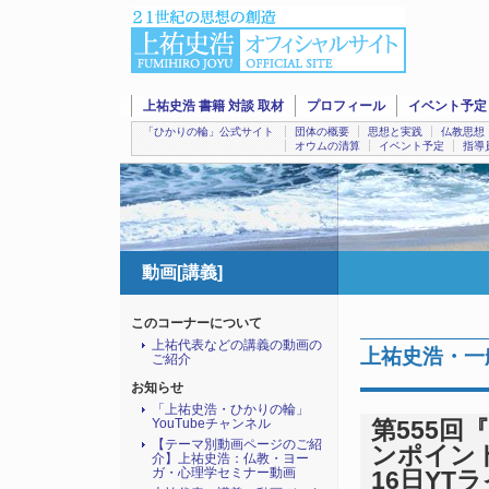
上祐史浩 書籍 対談 取材
プロフィール
イベント予定
「ひかりの輪」公式サイト
団体の概要
思想と実践
仏教思想
オウムの清算
イベント予定
指導
動画[講義]
このコーナーについて
上祐代表などの講義の動画の
上祐史浩・一
ご紹介
お知らせ
「上祐史浩・ひかりの輪」
YouTubeチャンネル
第555回
【テーマ別動画ページのご紹
ンポイント
介】上祐史浩：仏教・ヨー
ガ・心理学セミナー動画
16日YTラ