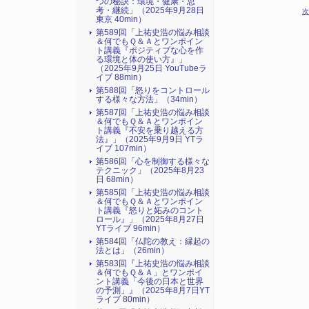
つの秘訣：環境・健康・思
考・継続」（2025年9月28日
次
東京 40min）
第589回「上祐史浩の悩み相談
＆何でもＱ＆Ａとワンポイン
ト講義『ポジティブな心を作
る環境と体の使い方』​」
（2025年9月25日 YouTubeラ
イブ 88min）
第588回「怒りをコントロール
する様々な方法」（34min）
第587回「上祐史浩の悩み相談
＆何でもＱ＆Ａとワンポイン
ト講義『不安を乗り越える方
法』​」（2025年9月9日 YTラ
イブ 107min）
第586回「心を制御する様々な
テクニック」（2025年8月23
日 68min）
第585回「上祐史浩の悩み相談
＆何でもＱ＆Ａとワンポイン
ト講義『怒りと妬みのコント
ロール』​」（2025年8月27日
YTライブ 96min）
第584回「仏陀の教え：縁起の
法とは」（26min）
第583回『上祐史浩の悩み相談
＆何でもＱ＆Ａ」とワンポイ
ント講義「今後の日本と世界
の予測」』（2025年8月7日YT
ライブ 80min）