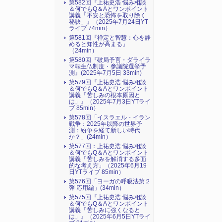
第582回『上祐史浩 悩み相談
＆何でもQ＆Aとワンポイント
講義「不安と恐怖を取り除く
秘訣」』（2025年7月24日YT
ライブ 74min）
第581回『禅定と智慧：心を静
めると知性が高まる』
（24min）
第580回『破局予言・ダライラ
マ転生仏制度・参議院選挙予
測』(2025年7月5日 33min)
第579回『上祐史浩 悩み相談
＆何でもQ＆Aとワンポイント
講義「苦しみの根本原因と
は」』（2025年7月3日YTライ
ブ 85min）
第578回「イスラエル・イラン
戦争：2025年以降の世界予
測：紛争を経て新しい時代
か？」(24min）
第577回：上祐史浩 悩み相談
＆何でもQ＆Aとワンポイント
講義「苦しみを解消する多面
的な考え方」（2025年6月19
日YTライブ 85min）
第576回「ヨーガの呼吸法第２
弾 応用編」(34min）
第575回『上祐史浩 悩み相談
＆何でもQ＆Aとワンポイント
講義「苦しみに強くなると
は」』（2025年6月5日YTライ