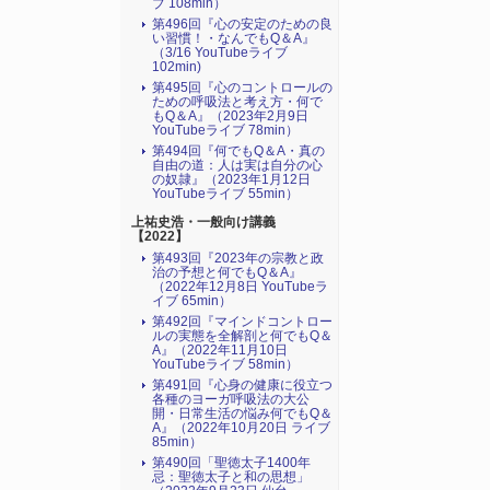
ブ 108min）
第496回『心の安定のための良
い習慣！・なんでもQ＆A』
（3/16 YouTubeライブ
102min)
第495回『心のコントロールの
ための呼吸法と考え方・何で
もQ＆A』（2023年2月9日
YouTubeライブ 78min）
第494回『何でもQ＆A・真の
自由の道：人は実は自分の心
の奴隷』（2023年1月12日
YouTubeライブ 55min）
上祐史浩・一般向け講義
【2022】
第493回『2023年の宗教と政
治の予想と何でもQ＆A』
（2022年12月8日 YouTubeラ
イブ 65min）
第492回『マインドコントロー
ルの実態を全解剖と何でもQ＆
A』（2022年11月10日
YouTubeライブ 58min）
第491回『心身の健康に役立つ
各種のヨーガ呼吸法の大公
開・日常生活の悩み何でもQ＆
A』（2022年10月20日 ライブ
85min）
第490回「聖徳太子1400年
忌：聖徳太子と和の思想」