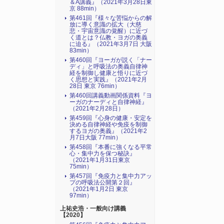
＆A講義』（2021年3月28日東
京 88min）
第461回『様々な苦悩からの解
放に導く意識の拡大（大慈
悲・宇宙意識の覚醒）に近づ
く道とは？仏教・ヨガの奥義
に迫る』（2021年3月7日 大阪
83min）
第460回『ヨーガが説く「ナー
ディ」と呼吸法の奥義自律神
経を制御し健康と悟りに近づ
く思想と実践』（2021年2月
28日 東京 76min）
第460回講義動画関係資料『ヨ
ーガのナーディと自律神経』
（2021年2月28日）
第459回『心身の健康・安定を
決める自律神経や免疫を制御
するヨガの奥義』（2021年2
月7日大阪 77min）
第458回『本番に強くなる平常
心・集中力を保つ秘訣』
（2021年1月31日東京
75min）
第457回『免疫力と集中力アッ
プの呼吸法公開第２回』
（2021年1月2日 東京
97min）
上祐史浩・一般向け講義
【2020】