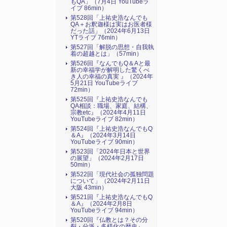
もQA」（7月4日 YouTubeラ
イブ 86min）
第528回「上祐史浩なんでも
QA＋お釈迦様は実はお医者様
だった話」（2024年6月13日
YTライブ 76min）
第527回「解脱の思想・自我執
着の超越とは」（57min）
第526回『なんでもQ＆Aと最
新の幸福学が解明した驚くべ
き人の幸福の真実 』（2024年
5月21日 YouTubeライブ
72min）
第525回『上祐史浩なんでも
QA相談：職場、家庭、結構、
宗教etc』（2024年4月11日
YouTubeライブ 82min）
第524回『上祐史浩なんでもQ
＆A』（2024年3月14日
YouTubeライブ 90min）
第523回「2024年日本と世界
の展望」（2024年2月17日
50min）
第522回「現代社会の孤独問題
について」（2024年2月11日
大阪 43min）
第521回『上祐史浩なんでもQ
＆A』（2024年2月8日
YouTubeライブ 94min）
第520回『仏教とは？その分
裂・分派・多様化の歴史』