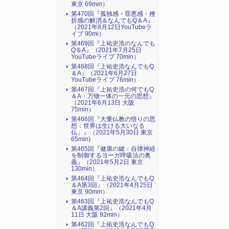
東京 69min）
第470回『孤独感・罪悪感・挫
折感の解消＆なんでもQ＆A』
（2021年8月12日YouTubeラ
イブ 90mi）
第469回『上祐史浩のなんでも
Q＆A』（2021年7月25日
YouTubeライブ 70min）
第468回『上祐史浩なんでもQ
＆A』（2021年6月27日
YouTubeライブ 76min）
第467回『上祐史浩の何でもQ
＆A・万物一体の一元の思想』
（2021年6月13日 大阪
75min）
第466回『大乗仏教の悟りの思
想：世界は生ける大いなる
仏」』（2021年5月30日 東京
65min)
第465回『健康の鍵：自律神経
を制御するヨーガ呼吸法の奥
義』（2021年5月2日 東京
130min）
第464回『上祐史浩なんでもQ
＆A第3回』（2021年4月25日
東京 90min）
第463回『上祐史浩なんでもQ
＆A講義第2回』（2021年4月
11日 大阪 92min）
第462回『上祐史浩なんでもQ