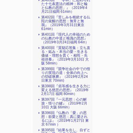
第403回『「令和」に込められ
た十七条憲法の精神：和と輪
と仏教の思想」』（2019年4
月21日福岡 61min）
第402回『苦しみを根絶する仏
陀の覚醒の思想：無常と無
我』（2019年3月31日東京
61min）
第401回『現代人の幸福のため
の仏教の中道と唯識の思想』
（2019年3月24日福岡 64in）
第400回『質疑応答集：立ち直
る・妬み・本当の愛・生きる
価値・理想を貫く・相性・先
祖供養』（2019年3月10日 大
阪 58min）
第399回『競争社会の中での悟
りの実現の道：全体の向上へ
の切磋琢磨』（2019年2月24
日東京 70min)
第398回『劣等感を生きる力に
変える慈悲の思想』（2019年
2月17日 福岡 80min）
第397回『一元思想：心の解
放・悟りの鍵』（2019年2月
10日 大阪 66min）
第396回『仏教の「愛」の思
想：欲愛と慈悲：真に愛され
るには』（2019年1月27日 東
京 67min ）
第395回『結果を出し、自ずと