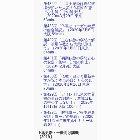
第434回『コロナ感染は自然破
壊が招いた人災！仏陀の知恵
でひも解くその解決法』
（2020年3月29日 東京
63min）
第433回『仏教とヨーガの瞑想
の総合解説』（2020年3月8日
大阪 59min)
第432回『主な仏教の瞑想の解
説：初期仏教から大乗仏教ま
で』（2020年2月23日東京
64min）
第431回『初期仏教の瞑想と心
の安定・集中・知性の向上』
（2020年2月9日 大阪
84min）
第430回『仏教・ヨガと最新科
学が説く本当の自分と心の真
実』（2020年1月26日 東京
70min）
第429回『ガリレオ以来の世界
観の革命の到来へ：意識は私
の中心ではない！』（2020年
1月12日 大阪 100min）
第428回『解説ヨーガ根本経典
が説くヨーガの奥義』（2020
年1月1日年末年始セミナー講
義 82min）
上祐史浩・一般向け講義
【2019】