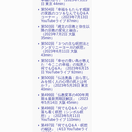
幸福の悟り』（2023年7月23
日 東京 44min）
第504回『幸福をもたらす感謝
の実践のコツ＆なんでもQ＆A
コーナー 』（2023年7月13日
YouTubeライブ 87min）
第503回『縄文の宗教と弥生以
降の宗教の変化と融合』
（2023年7月2日 大阪
35min）
第502回『３つの主な瞑想法と
クンダリニーヨーガの瞑想』
（2023年6月11日 大阪
43min）
第501回『幸せの青い鳥が教え
た「今ここの幸福」の知恵と
何でもQ＆A』（2023年6月15
日 YouTubeライブ 92min）
第500回『仏法奥義：自ら苦し
みを招く人の心理の罠とは何
か？』（2023年5月28日 東京
40min）
第499回「仏教変革の400年周
期＆最新周期説解説」（2023
年5月14日 大阪 45min）
第498回『何でもQ＆A・心が
落ち着く瞑想（シンボル瞑
想）』（2023年5月11日
YouTubeライブ 110min）
第497回『何でもQ＆A・瞑想
の秘訣』（4/13 YouTubeライ