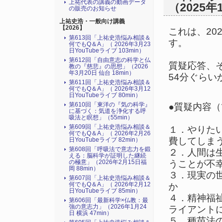
上祐代表の講義の動画データ
（2025年
の販売のお知らせ
上祐史浩・一般向け講義
【2026】
これは、20
第613回「上祐史浩悩み相談＆
す。
何でもQ＆A」（ 2026年3月23
日YouTubeライブ 103min）
第612回「自由意志の科学と仏
質疑応答、
教の『慈悲』の思想」（2026
年3月20日 仙台 18min）
54分ぐらい
第611回「上祐史浩悩み相談＆
何でもQ＆A」（ 2026年3月12
日YouTubeライブ 80min）
第610回「東洋の『気の科学』
●質疑内容
に基づく：気道を浄化する呼
吸法と瞑想」（55min）
第609回「上祐史浩悩み相談＆
１．やりた
何でもQ＆A」（ 2026年2月26
費してしま
日YouTubeライブ 82min）
第608回「呼吸法で意志力を鍛
２．人間は
える：脳科学が証明した継続
うことが不
の極意」（2026年2月15日福
岡 88min）
３．現実の
第607回「上祐史浩悩み相談＆
何でもQ＆A」（ 2026年2月12
か
日YouTubeライブ 85min）
４．精神福
第606回「最新科学×仏教：最
強の意志力」（2026年1月24
ライアント
日 横浜 47min）
５．種苗法