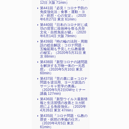
12日 大阪 71min）
第441回『必見！コロナ予防の
免疫強化法：食事・運動・ヨ
ガ・瞑想・心の安定』（2020
年6月27日 東京 61min）
第440回『日本のコロナ封じ成
功の背景に疫病神を祭る共存
文化・自然免疫が鍵』（2020
年6月14日 大阪 79min）
第439回『時の輪の法則・周期
説の総合解説：コロナ問題・
五輪延期も予見した仏教最後
の秘宝』（2020年5月31日 東
京 88min）
第438回『新型コロナの諸問題
を解決する万物一体の一元思
想』（2020年5月10日 東京
60min）
第437回『苦の裏に楽＝コロナ
問題を逆活用、ヨーガ源流の
サーンキャ哲学の奥義』
（2020年5月2日GWセミナー
講義 127min)
第436回『新型ウイルス最新情
報と生活習慣の改善とヨガ瞑
想による免疫強化』（2020年
4月26日 東京 47min）
第435回『コロナ問題・仏教の
歴史・瞑想の準備の仕方』
（2020年4月5日 東京
61min）