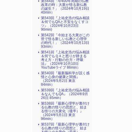
第544回「今400年周期の仏教
改革の時：大衆が悟る新仏教
の誕生？」（2024年10月19日
40min）
第543回『上祐史浩の悩み相談
＆何でもQAと不安をなくすコ
ツ』（2024年10月23日
90min)
第542回「今始まる大衆がこの
世で悟る新しい仏教と心理学
の時代！」（2024年10月13日
93min）
第541回『上祐史浩の悩み相談
＆何でもＱＡと怒りが静まる
考え方・行動の仕方・呼吸
法』（2024年10月10日
YouTubeライブ 86min）
第540回『最新脳科学が説く感
情と心身の健康と関係』
（2024年5月2日 東京
84min）
第539回『上祐史浩の悩み相談
＆なんでもQA』（2024年9月
26日 85min）
第538回『最新心理学が裏付け
る仏教の悟りの思想と、始ま
る悟りの大衆化（後半）』
（2024年5月1日 東京
96min）
第537回『最新心理学が裏付け
る仏教の悟りの思想と、始ま