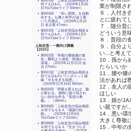
第605回「上祐史浩悩み相談＆
何でもQ＆A」（2026年1月26
業が制限さ
日YouTubeライブ 94min）
６．人付き
第604回「『良い習慣』を自動
化する。仏教と科学が辿り着
とに疲れて
いた共通点」（2026年1月10
日 名古屋 47min）
７．随分昔
第603回「上祐史浩悩み相談＆
どういう意
何でもQ＆A」（2026年1月3
日YouTubeライブ 83min）
８．普段の
９．自分よ
上祐史浩・一般向け講義
【2025】
い...と考え
第602回「幸福の価値感の進
10．孫か
化：勝利より成長・戦場から
道場」（2025年12月21日 仙
たらいいか
台 27min）
11．腰や
第601回「上祐史浩悩み相談＆
何でもQ＆Aとワンポイント講
法があれば
義『今を生きる知恵』」
（2025年12月16日 90min）
12．友人
第600回「呼吸を変えれば、脳
ほしい
が変わる。感情に振り回され
ない自分を作る『長息の奥
13．娘がJ
義』」（38min）
い親ですが.
第599回「上祐史浩の悩み相談
＆何でもＱ＆Ａ『感謝の効
14．悪い
能』」（2025年12月4日
YouTubeライブ 81min）
大きく尊敬
第598回「上祐史浩の悩み相談
15．中年
＆何でもＱ＆Ａ『生きづらさ
を解消する秘訣』​」（2025年