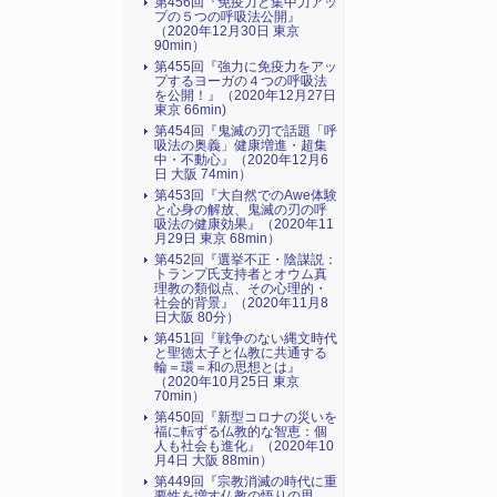
第456回『免疫力と集中力アッ
プの５つの呼吸法公開』
（2020年12月30日 東京
90min）
第455回『強力に免疫力をアッ
プするヨーガの４つの呼吸法
を公開！』（2020年12月27日
東京 66min)
第454回『鬼滅の刃で話題「呼
吸法の奥義」健康増進・超集
中・不動心』（2020年12月6
日 大阪 74min）
第453回『大自然でのAwe体験
と心身の解放、鬼滅の刃の呼
吸法の健康効果』（2020年11
月29日 東京 68min）
第452回『選挙不正・陰謀説：
トランプ氏支持者とオウム真
理教の類似点、その心理的・
社会的背景』（2020年11月8
日大阪 80分）
第451回『戦争のない縄文時代
と聖徳太子と仏教に共通する
輪＝環＝和の思想とは』
（2020年10月25日 東京
70min）
第450回『新型コロナの災いを
福に転ずる仏教的な智恵：個
人も社会も進化』（2020年10
月4日 大阪 88min）
第449回『宗教消滅の時代に重
要性を増す仏教の悟りの思