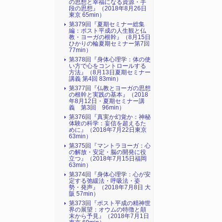
の思想と幸福になる資源・手
段の思想』（2018年8月26日
東京 65min）
第379回『夏期セミナー総集
編：ポスト平成の人生観と仏
教・ヨーガの根幹』（8月15日
ひかりの輪夏期セミナー第7回
77min）
第378回『身体心理学：体の使
い方で心をコントロールする
方法』（8月13日夏期セミナー
講義 第4回 83min）
第377回『仏教とヨーガの思想
の根幹と実践の基本』（2018
年8月12日・夏期セミナー講
義 第3回 96min）
第376回『真実か幻覚か：神秘
体験の科学：妄信を超えるた
めに』（2018年7月22日東京
63min）
第375回『マントラヨーガ：心
の解放・安定・脳の開発に役
立つ』（2018年7月15日福岡
63min）
第374回『身体心理学：心が安
定する弛緩法・呼吸法・姿
勢・発声』（2018年7月8日 大
阪 57min）
第373回『ポスト平成の精神世
界の展望：オウムの特徴と顛
末から予見』（2018年7月1日