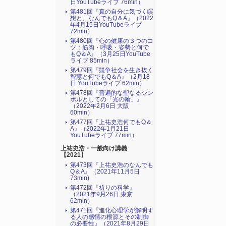
日YouTubeライブ 76min）
第481回『真の自分に気づく瞑
想と、なんでもQ＆A』（2022
年4月15日YouTubeライブ
72min）
第480回『心の健康の３つのコ
ツ：筋肉・呼吸・姿勢と何で
もQ＆A』（3月25日YouTube
ライブ 85min）
第479回『競争社会を生き抜く
智慧と何でもQ＆A』（2月18
日 YouTubeライブ 62min）
第478回『普遍的な聖なるシン
ボルとしての「光の輪」』
（2022年2月6日 大阪
60min）
第477回『上祐史浩何でもQ＆
A』（2022年1月21日
YouTubeライブ 77min）
上祐史浩・一般向け講義
【2021】
第473回『上祐史浩のなんでも
Q＆A』（2021年11月5日
73min)
第472回『祈りの科学』
（2021年9月26日 東京
62min）
第471回『進化心理学が解明す
る人の感情の根源とその制御
の必要性』（2021年8月29日