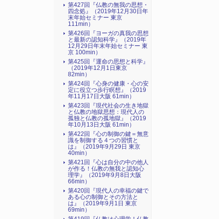
第427回『仏教の無我の思想・
四念処』（2019年12月30日年
末年始セミナー 東京
111min）
第426回『ヨーガの真我の思想
と最新の認知科学』（2019年
12月29日年末年始セミナー 東
京 100min）
第425回『運命の思想と科学』
（2019年12月1日東京
82min）
第424回『心身の健康・心の安
定に役立つ歩行瞑想』（2019
年11月17日大阪 61min）
第423回『現代社会の生き地獄
と仏教の地獄思想：現代人の
孤独と仏教の孤地獄』（2019
年10月13日大阪 61min）
第422回『心の制御の鍵＝無意
識を制御する４つの習慣と
は』（2019年9月29日 東京
40min）
第421回『心は自分の中の他人
が作る！仏教の無我と認知心
理学』（2019年9月8日大阪
66min）
第420回『現代人の幸福の鍵で
ある心の制御とその方法と
は』（2019年9月1日 東京
69min）