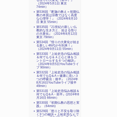
る悟りの大衆化（前半）』
（2024年5月1日 東京
74min）
第536回『釈迦の教え＝初期仏
教の本質は宗教ではなく高度
な心理学！』（2024年8月10
日 東京 55min）
第535回『21世紀の新しい仏
教的な生き方と、始まる悟り
の大衆化』（2024年8月12日
東京 79min）
第534回『悟りの大衆化が始ま
る新しい時代が今到来！』
（2024年9月11日 55min）
第533回『上祐史浩の悩み相談
＆何でもＱ＆Ａと心と体をコ
ントロールする６つの秘訣』
（2024年9月5日YouTubeライ
ブ 90min）
第532回『上祐史浩の悩み相談
＆何でもQ＆A＋健康に良い３
つの呼吸法：後半』（2024年
8月16日YouTubeライブ後半
49min）
第531回『上祐史浩悩み相談＆
何でもQ＆A・前半』(2024年8
月16日 66min）
第530回『初期仏教の思想と実
践』（64min)
第529回「怒りと不安を取り除
く3つの秘訣＋上祐史浩なんで