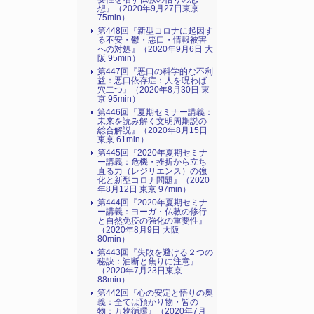
想』（2020年9月27日東京
75min）
第448回『新型コロナに起因す
る不安・鬱・悪口・情報被害
への対処』（2020年9月6日 大
阪 95min）
第447回『悪口の科学的な不利
益：悪口依存症：人を呪わば
穴二つ』（2020年8月30日 東
京 95min）
第446回『夏期セミナー講義：
未来を読み解く文明周期説の
総合解説』（2020年8月15日
東京 61min）
第445回『2020年夏期セミナ
ー講義：危機・挫折から立ち
直る力（レジリエンス）の強
化と新型コロナ問題』（2020
年8月12日 東京 97min）
第444回『2020年夏期セミナ
ー講義：ヨーガ・仏教の修行
と自然免疫の強化の重要性』
（2020年8月9日 大阪
80min）
第443回『失敗を避ける２つの
秘訣：油断と焦りに注意』
（2020年7月23日東京
88min）
第442回『心の安定と悟りの奥
義：全ては預かり物・皆の
物：万物循環』（2020年7月