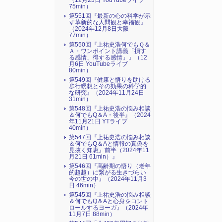
（12月23日 YouTubeライブ
75min）
第551回『最新の心の科学が示
す革新的な人間観と幸福観』
（2024年12月8日大阪
77min）
第550回『上祐史浩何でもＱ＆
Ａ・ワンポイント講義「損す
る感情、得する感情」』（12
月6日 YouTubeライブ
80min）
第549回『健康と悟りを助ける
歩行瞑想とその効果の科学的
な研究』（2024年11月24日
31min）
第548回『上祐史浩の悩み相談
＆何でもQ＆A・後半』（2024
年11月21日 YTライブ
40min）
第547回『上祐史浩の悩み相談
＆何でもQ＆Aと情報の真偽を
見抜く知恵』前半（2024年11
月21日 61min）』
第546回『高齢期の悟り（老年
的超越）に繋がる生きづらい
今の世の中』（2024年11月3
日 46min）
第545回『上祐史浩の悩み相談
＆何でもQ＆Aと心身をコント
ロールするヨーガ』（2024年
11月7日 88min）