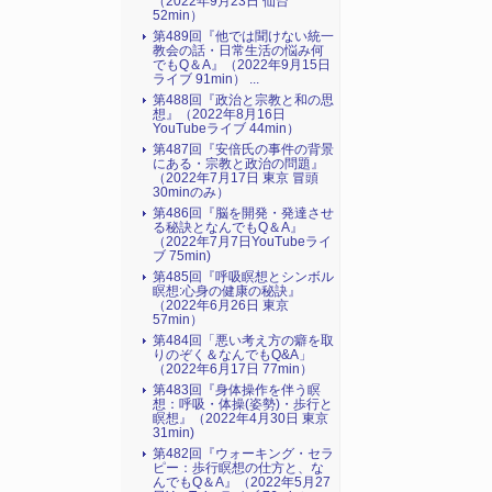
（2022年9月23日 仙台
52min）
第489回『他では聞けない統一
教会の話・日常生活の悩み何
でもQ＆A』（2022年9月15日
ライブ 91min） ...
第488回『政治と宗教と和の思
想』（2022年8月16日
YouTubeライブ 44min）
第487回『安倍氏の事件の背景
にある・宗教と政治の問題』
（2022年7月17日 東京 冒頭
30minのみ）
第486回『脳を開発・発達させ
る秘訣となんでもQ＆A』
（2022年7月7日YouTubeライ
ブ 75min)
第485回『呼吸瞑想とシンボル
瞑想:心身の健康の秘訣』
（2022年6月26日 東京
57min）
第484回「悪い考え方の癖を取
りのぞく＆なんでもQ&A」
（2022年6月17日 77min）
第483回『身体操作を伴う瞑
想：呼吸・体操(姿勢)・歩行と
瞑想』（2022年4月30日 東京
31min)
第482回『ウォーキング・セラ
ピー：歩行瞑想の仕方と、な
んでもQ＆A』（2022年5月27