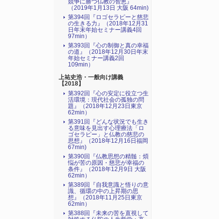
競争に勝つ仏教の智恵』
（2019年1月13日 大阪 64min)
第394回『ロゴセラピーと慈悲
の生きる力』（2018年12月31
日年末年始セミナー講義4回
97min）
第393回『心の制御と真の幸福
の道』（2018年12月30日年末
年始セミナー講義2回
109min）
上祐史浩・一般向け講義
【2018】
第392回『心の安定に役立つ生
活環境：現代社会の孤独の問
題』（2018年12月23日東京
62min）
第391回『どんな状況でも生き
る意味を見出す心理療法「ロ
ゴセラピー」と仏教の慈悲の
思想』（2018年12月16日福岡
67min)
第390回『仏教思想の精髄：煩
悩が苦の原因・慈悲が幸福の
条件』（2018年12月9日 大阪
62min）
第389回『自我意識と悟りの意
識、循環の中の上昇期の思
想』（2018年11月25日東京
62min）
第388回『未来の苦を直視して