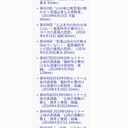
東京 92min）
第410回『心や体は無意識が動
かす＝意識は単なる傍観者』
（2019年6月23日 大阪
64min）
第409回『人は本当の自分を知
らない！最新科学が裏付けた
ヨーガの真我の思想』（2019
年6月16日 福岡 60min）
第408回『意識は自分の行動を
決めていない！：最新脳科学
と仏陀の無我の思想』（2019
年5月26日東京 60min)
第407回2019年GW セミナー
上祐代表講義『脳科学が裏付
ける仏道修行の有効性：後
編』（2019年4月29日
129min）
第406回2019年GWセミナー上
祐代表講義「脳科学が裏付け
る仏道修行の有効性：前編」
（2019年4月28日 52min）
第405回2019年GWセミナー上
祐代表講義「「仏陀の覚醒の
教え：無常と無我：後編」
（2019年4月28日58min）
第404回 2019年GWセミナー
上祐代表講義「仏陀の覚醒の
教え：無常と無我：前編」
（2019年4月27日 105min）