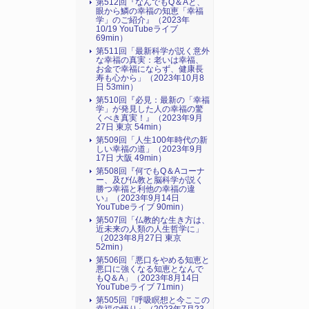
第512回『なんでもQ＆Aと、
眼から鱗の幸福の知恵「幸福
学」のご紹介』（2023年
10/19 YouTubeライブ
69min）
第511回「最新科学が説く意外
な幸福の真実：老いは幸福、
お金で幸福にならず、健康長
寿も心から」（2023年10月8
日 53min）
第510回『必見：最新の「幸福
学」が発見した人の幸福の驚
くべき真実！』（2023年9月
27日 東京 54min）
第509回「人生100年時代の新
しい幸福の道」（2023年9月
17日 大阪 49min）
第508回『何でもQ＆Aコーナ
ー、及び仏教と脳科学が説く
勝つ幸福と利他の幸福の違
い』（2023年9月14日
YouTubeライブ 90min）
第507回「仏教的な生き方は、
近未来の人類の人生哲学に」
（2023年8月27日 東京
52min）
第506回「悪口をやめる知恵と
悪口に強くなる知恵となんで
もQ＆A」（2023年8月14日
YouTubeライブ 71min）
第505回『呼吸瞑想と今ここの