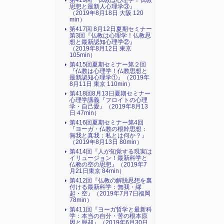
第419回『仏教は心理学！仏教
思想と最新人心理学③』
（2019年8月18日 大阪 120
min）
第417回 8月12日夏期セミナー
第3回『仏教は心理学！仏教思
想と最新認知心理学②』
（2019年8月12日 東京
105min）
第415回夏期セミナー第２回
『仏教は心理学！仏教思想と
最新認知心理学①』（2019年
8月11日 東京 110min）
第418回8月13日夏期セミナー
心理学講義『フロイトの心理
学・自己愛』（2019年8月13
日 47min）
第416回夏期セミナー第4回
『ヨーガ・仏教の根幹思想：
無我と真我：私とは何か？』
（2019年8月13日 80min）
第414回『人が知覚する現実は
イリュージョン！最新科学と
仏教の空の思想』（2019年7
月21日東京 84min）
第412回『仏教の解脱思想を裏
付ける最新科学：無我・縁
起・空』（2019年7月7日福岡
78min）
第411回『ヨーガ哲学と最新科
学：本当の自分・苦の根本原
因と脱却』（2019年6月30日