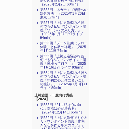
悟りの奥義を科学的に解説』
（2025年2月2日 60min）
第558回「ネガティブ感情への
対処方法」（2025年1月26日
東京 17min）
第557回『上祐史浩悩み相談、
何でもQ＆A、ワンポイント講
義「ゾーンへの入り方」』
（2025年1月27日YTライブ
94min）
第556回『ゾーン状態（フロー
体験）と仏教の禅定』（2025
年1月11日 74min）
第555回『上祐史浩悩み相談・
何でもQ＆A、ワンポイント講
義「神様って何？」』（2025
年1月16日YTライブ 93min）
第554回『上祐史浩悩み相談＆
何でもQ＆A」ワンポイント講
義「年初に心と体に良いこと
の秘訣」』（2025年1月3日YT
ライブ 89min）
上祐史浩・一般向け講義
【2024】
第553回『21世紀は心の時
代：幸福は心が決める』
（2024年12月14日 65min）
第552回『上祐史浩何でもＱ＆
Ａ・ワンポイント講義「前向
きな心を作る年末のコツ」』