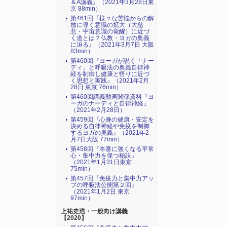
＆A講義』（2021年3月28日東
京 88min）
第461回『様々な苦悩からの解
放に導く意識の拡大（大慈
悲・宇宙意識の覚醒）に近づ
く道とは？仏教・ヨガの奥義
に迫る』（2021年3月7日 大阪
83min）
第460回『ヨーガが説く「ナー
ディ」と呼吸法の奥義自律神
経を制御し健康と悟りに近づ
く思想と実践』（2021年2月
28日 東京 76min）
第460回講義動画関係資料『ヨ
ーガのナーディと自律神経』
（2021年2月28日）
第459回『心身の健康・安定を
決める自律神経や免疫を制御
するヨガの奥義』（2021年2
月7日大阪 77min）
第458回『本番に強くなる平常
心・集中力を保つ秘訣』
（2021年1月31日東京
75min）
第457回『免疫力と集中力アッ
プの呼吸法公開第２回』
（2021年1月2日 東京
97min）
上祐史浩・一般向け講義
【2020】