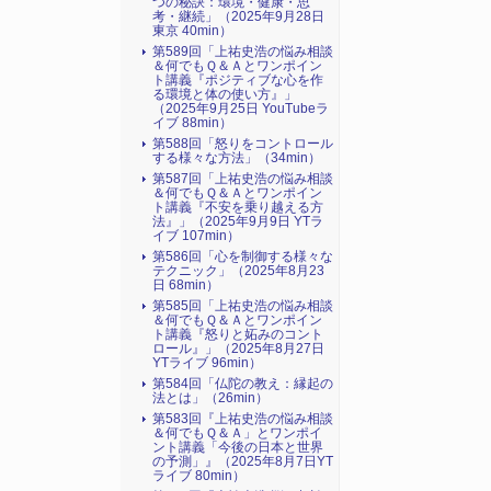
つの秘訣：環境・健康・思
考・継続」（2025年9月28日
東京 40min）
第589回「上祐史浩の悩み相談
＆何でもＱ＆Ａとワンポイン
ト講義『ポジティブな心を作
る環境と体の使い方』​」
（2025年9月25日 YouTubeラ
イブ 88min）
第588回「怒りをコントロール
する様々な方法」（34min）
第587回「上祐史浩の悩み相談
＆何でもＱ＆Ａとワンポイン
ト講義『不安を乗り越える方
法』​」（2025年9月9日 YTラ
イブ 107min）
第586回「心を制御する様々な
テクニック」（2025年8月23
日 68min）
第585回「上祐史浩の悩み相談
＆何でもＱ＆Ａとワンポイン
ト講義『怒りと妬みのコント
ロール』​」（2025年8月27日
YTライブ 96min）
第584回「仏陀の教え：縁起の
法とは」（26min）
第583回『上祐史浩の悩み相談
＆何でもＱ＆Ａ」とワンポイ
ント講義「今後の日本と世界
の予測」』（2025年8月7日YT
ライブ 80min）