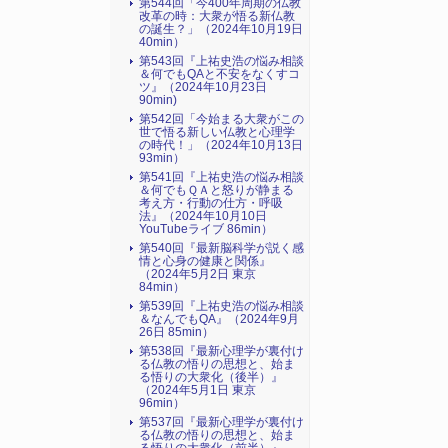
第544回「今400年周期の仏教
改革の時：大衆が悟る新仏教
の誕生？」（2024年10月19日
40min）
第543回『上祐史浩の悩み相談
＆何でもQAと不安をなくすコ
ツ』（2024年10月23日
90min)
第542回「今始まる大衆がこの
世で悟る新しい仏教と心理学
の時代！」（2024年10月13日
93min）
第541回『上祐史浩の悩み相談
＆何でもＱＡと怒りが静まる
考え方・行動の仕方・呼吸
法』（2024年10月10日
YouTubeライブ 86min）
第540回『最新脳科学が説く感
情と心身の健康と関係』
（2024年5月2日 東京
84min）
第539回『上祐史浩の悩み相談
＆なんでもQA』（2024年9月
26日 85min）
第538回『最新心理学が裏付け
る仏教の悟りの思想と、始ま
る悟りの大衆化（後半）』
（2024年5月1日 東京
96min）
第537回『最新心理学が裏付け
る仏教の悟りの思想と、始ま