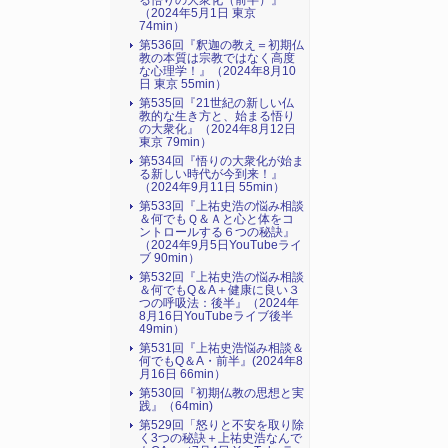
る悟りの大衆化（前半）』
（2024年5月1日 東京
74min）
第536回『釈迦の教え＝初期仏
教の本質は宗教ではなく高度
な心理学！』（2024年8月10
日 東京 55min）
第535回『21世紀の新しい仏
教的な生き方と、始まる悟り
の大衆化』（2024年8月12日
東京 79min）
第534回『悟りの大衆化が始ま
る新しい時代が今到来！』
（2024年9月11日 55min）
第533回『上祐史浩の悩み相談
＆何でもＱ＆Ａと心と体をコ
ントロールする６つの秘訣』
（2024年9月5日YouTubeライ
ブ 90min）
第532回『上祐史浩の悩み相談
＆何でもQ＆A＋健康に良い３
つの呼吸法：後半』（2024年
8月16日YouTubeライブ後半
49min）
第531回『上祐史浩悩み相談＆
何でもQ＆A・前半』(2024年8
月16日 66min）
第530回『初期仏教の思想と実
践』（64min)
第529回「怒りと不安を取り除
く3つの秘訣＋上祐史浩なんで