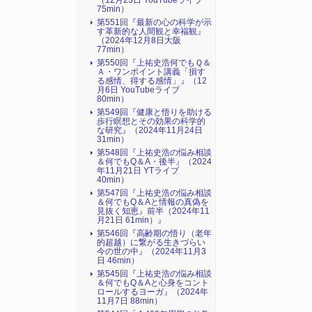
（12月23日 YouTubeライブ
75min）
第551回『最新の心の科学が示
す革新的な人間観と幸福観』
（2024年12月8日大阪
77min）
第550回『上祐史浩何でもＱ＆
Ａ・ワンポイント講義「損す
る感情、得する感情」』（12
月6日 YouTubeライブ
80min）
第549回『健康と悟りを助ける
歩行瞑想とその効果の科学的
な研究』（2024年11月24日
31min）
第548回『上祐史浩の悩み相談
＆何でもQ＆A・後半』（2024
年11月21日 YTライブ
40min）
第547回『上祐史浩の悩み相談
＆何でもQ＆Aと情報の真偽を
見抜く知恵』前半（2024年11
月21日 61min）』
第546回『高齢期の悟り（老年
的超越）に繋がる生きづらい
今の世の中』（2024年11月3
日 46min）
第545回『上祐史浩の悩み相談
＆何でもQ＆Aと心身をコント
ロールするヨーガ』（2024年
11月7日 88min）