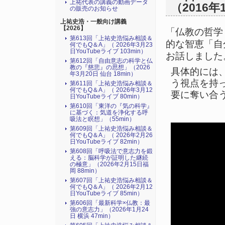
上祐代表の講義の動画データ
（2016年
の販売のお知らせ
上祐史浩・一般向け講義
【2026】
「仏教の哲学
第613回「上祐史浩悩み相談＆
的な智恵「自
何でもQ＆A」（ 2026年3月23
日YouTubeライブ 103min）
お話しました
第612回「自由意志の科学と仏
教の『慈悲』の思想」（2026
具体的には
年3月20日 仙台 18min）
う視点を持
第611回「上祐史浩悩み相談＆
何でもQ＆A」（ 2026年3月12
要に奪い合
日YouTubeライブ 80min）
第610回「東洋の『気の科学』
に基づく：気道を浄化する呼
吸法と瞑想」（55min）
第609回「上祐史浩悩み相談＆
何でもQ＆A」（ 2026年2月26
日YouTubeライブ 82min）
第608回「呼吸法で意志力を鍛
える：脳科学が証明した継続
の極意」（2026年2月15日福
岡 88min）
第607回「上祐史浩悩み相談＆
何でもQ＆A」（ 2026年2月12
日YouTubeライブ 85min）
第606回「最新科学×仏教：最
強の意志力」（2026年1月24
日 横浜 47min）