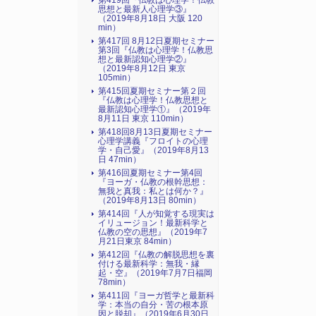
第419回『仏教は心理学！仏教
思想と最新人心理学③』
（2019年8月18日 大阪 120
min）
第417回 8月12日夏期セミナー
第3回『仏教は心理学！仏教思
想と最新認知心理学②』
（2019年8月12日 東京
105min）
第415回夏期セミナー第２回
『仏教は心理学！仏教思想と
最新認知心理学①』（2019年
8月11日 東京 110min）
第418回8月13日夏期セミナー
心理学講義『フロイトの心理
学・自己愛』（2019年8月13
日 47min）
第416回夏期セミナー第4回
『ヨーガ・仏教の根幹思想：
無我と真我：私とは何か？』
（2019年8月13日 80min）
第414回『人が知覚する現実は
イリュージョン！最新科学と
仏教の空の思想』（2019年7
月21日東京 84min）
第412回『仏教の解脱思想を裏
付ける最新科学：無我・縁
起・空』（2019年7月7日福岡
78min）
第411回『ヨーガ哲学と最新科
学：本当の自分・苦の根本原
因と脱却』（2019年6月30日