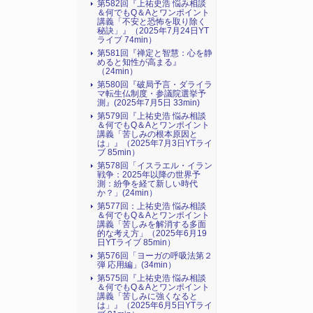
第582回『上祐史浩 悩み相談
＆何でもQ＆Aとワンポイント
講義「不安と恐怖を取り除く
秘訣」』（2025年7月24日YT
ライブ 74min）
第581回『禅定と智慧：心を静
めると知性が高まる』
（24min）
第580回『破局予言・ダライラ
マ転生仏制度・参議院選挙予
測』(2025年7月5日 33min)
第579回『上祐史浩 悩み相談
＆何でもQ＆Aとワンポイント
講義「苦しみの根本原因と
は」』（2025年7月3日YTライ
ブ 85min）
第578回「イスラエル・イラン
戦争：2025年以降の世界予
測：紛争を経て新しい時代
か？」(24min）
第577回：上祐史浩 悩み相談
＆何でもQ＆Aとワンポイント
講義「苦しみを解消する多面
的な考え方」（2025年6月19
日YTライブ 85min）
第576回「ヨーガの呼吸法第２
弾 応用編」(34min）
第575回『上祐史浩 悩み相談
＆何でもQ＆Aとワンポイント
講義「苦しみに強くなると
は」』（2025年6月5日YTライ