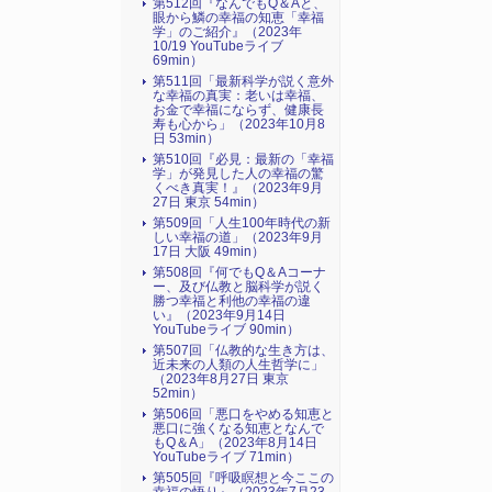
第512回『なんでもQ＆Aと、
眼から鱗の幸福の知恵「幸福
学」のご紹介』（2023年
10/19 YouTubeライブ
69min）
第511回「最新科学が説く意外
な幸福の真実：老いは幸福、
お金で幸福にならず、健康長
寿も心から」（2023年10月8
日 53min）
第510回『必見：最新の「幸福
学」が発見した人の幸福の驚
くべき真実！』（2023年9月
27日 東京 54min）
第509回「人生100年時代の新
しい幸福の道」（2023年9月
17日 大阪 49min）
第508回『何でもQ＆Aコーナ
ー、及び仏教と脳科学が説く
勝つ幸福と利他の幸福の違
い』（2023年9月14日
YouTubeライブ 90min）
第507回「仏教的な生き方は、
近未来の人類の人生哲学に」
（2023年8月27日 東京
52min）
第506回「悪口をやめる知恵と
悪口に強くなる知恵となんで
もQ＆A」（2023年8月14日
YouTubeライブ 71min）
第505回『呼吸瞑想と今ここの