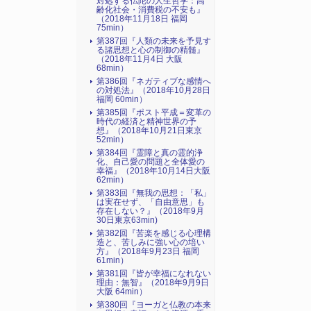
対処する仏陀の人生哲学：高
齢化社会・消費税の不安も』
（2018年11月18日 福岡
75min）
第387回『人類の未来を予見す
る諸思想と心の制御の精髄』
（2018年11月4日 大阪
68min）
第386回『ネガティブな感情へ
の対処法』（2018年10月28日
福岡 60min）
第385回『ポスト平成＝変革の
時代の経済と精神世界の予
想』（2018年10月21日東京
52min）
第384回『霊障と真の霊的浄
化、自己愛の問題と全体愛の
幸福』（2018年10月14日大阪
62min）
第383回『無我の思想：「私」
は実在せず、「自由意思」も
存在しない？』（2018年9月
30日東京63min)
第382回『苦楽を感じる心理構
造と、苦しみに強い心の培い
方』（2018年9月23日 福岡
61min）
第381回『皆が幸福になれない
理由：無智』（2018年9月9日
大阪 64min）
第380回『ヨーガと仏教の本来