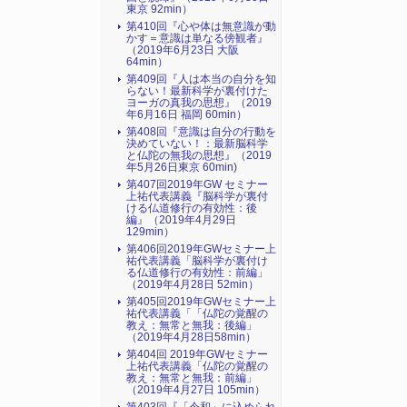
東京 92min）
第410回『心や体は無意識が動
かす＝意識は単なる傍観者』
（2019年6月23日 大阪
64min）
第409回『人は本当の自分を知
らない！最新科学が裏付けた
ヨーガの真我の思想』（2019
年6月16日 福岡 60min）
第408回『意識は自分の行動を
決めていない！：最新脳科学
と仏陀の無我の思想』（2019
年5月26日東京 60min)
第407回2019年GW セミナー
上祐代表講義『脳科学が裏付
ける仏道修行の有効性：後
編』（2019年4月29日
129min）
第406回2019年GWセミナー上
祐代表講義「脳科学が裏付け
る仏道修行の有効性：前編」
（2019年4月28日 52min）
第405回2019年GWセミナー上
祐代表講義「「仏陀の覚醒の
教え：無常と無我：後編」
（2019年4月28日58min）
第404回 2019年GWセミナー
上祐代表講義「仏陀の覚醒の
教え：無常と無我：前編」
（2019年4月27日 105min）