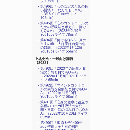
ブ 108min）
第496回『心の安定のための良
い習慣！・なんでもQ＆A』
（3/16 YouTubeライブ
102min)
第495回『心のコントロールの
ための呼吸法と考え方・何で
もQ＆A』（2023年2月9日
YouTubeライブ 78min）
第494回『何でもQ＆A・真の
自由の道：人は実は自分の心
の奴隷』（2023年1月12日
YouTubeライブ 55min）
上祐史浩・一般向け講義
【2022】
第493回『2023年の宗教と政
治の予想と何でもQ＆A』
（2022年12月8日 YouTubeラ
イブ 65min）
第492回『マインドコントロー
ルの実態を全解剖と何でもQ＆
A』（2022年11月10日
YouTubeライブ 58min）
第491回『心身の健康に役立つ
各種のヨーガ呼吸法の大公
開・日常生活の悩み何でもQ＆
A』（2022年10月20日 ライブ
85min）
第490回「聖徳太子1400年
忌：聖徳太子と和の思想」