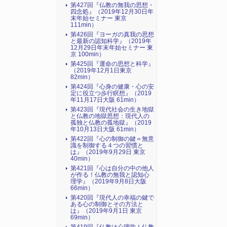
第427回『仏教の無我の思想・
四念処』（2019年12月30日年
末年始セミナー 東京
111min）
第426回『ヨーガの真我の思想
と最新の認知科学』（2019年
12月29日年末年始セミナー 東
京 100min）
第425回『運命の思想と科学』
（2019年12月1日東京
82min）
第424回『心身の健康・心の安
定に役立つ歩行瞑想』（2019
年11月17日大阪 61min）
第423回『現代社会の生き地獄
と仏教の地獄思想：現代人の
孤独と仏教の孤地獄』（2019
年10月13日大阪 61min）
第422回『心の制御の鍵＝無意
識を制御する４つの習慣と
は』（2019年9月29日 東京
40min）
第421回『心は自分の中の他人
が作る！仏教の無我と認知心
理学』（2019年9月8日大阪
66min）
第420回『現代人の幸福の鍵で
ある心の制御とその方法と
は』（2019年9月1日 東京
69min）