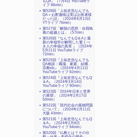
もQA」（7月4日 YouTubeラ
イブ 86min）
第528回「上祐史浩なんでも
QA＋お釈迦様は実はお医者様
だった話」（2024年6月13日
YTライブ 76min）
第527回「解脱の思想・自我執
着の超越とは」（57min）
第526回『なんでもQ＆Aと最
新の幸福学が解明した驚くべ
き人の幸福の真実 』（2024年
5月21日 YouTubeライブ
72min）
第525回『上祐史浩なんでも
QA相談：職場、家庭、結構、
宗教etc』（2024年4月11日
YouTubeライブ 82min）
第524回『上祐史浩なんでもQ
＆A』（2024年3月14日
YouTubeライブ 90min）
第523回「2024年日本と世界
の展望」（2024年2月17日
50min）
第522回「現代社会の孤独問題
について」（2024年2月11日
大阪 43min）
第521回『上祐史浩なんでもQ
＆A』（2024年2月8日
YouTubeライブ 94min）
第520回『仏教とは？その分
裂・分派・多様化の歴史』