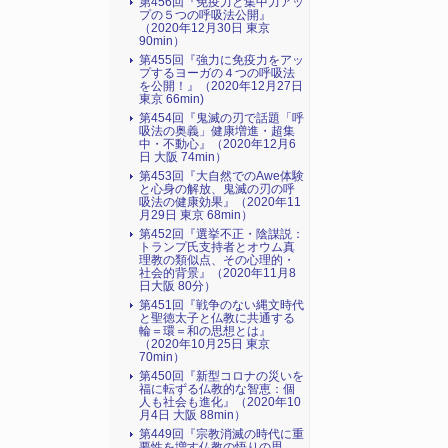
第456回『免疫力と集中力アッ
プの５つの呼吸法公開』
（2020年12月30日 東京
90min）
第455回『強力に免疫力をアッ
プするヨーガの４つの呼吸法
を公開！』（2020年12月27日
東京 66min)
第454回『鬼滅の刃で話題「呼
吸法の奥義」健康増進・超集
中・不動心』（2020年12月6
日 大阪 74min）
第453回『大自然でのAwe体験
と心身の解放、鬼滅の刃の呼
吸法の健康効果』（2020年11
月29日 東京 68min）
第452回『選挙不正・陰謀説：
トランプ氏支持者とオウム真
理教の類似点、その心理的・
社会的背景』（2020年11月8
日大阪 80分）
第451回『戦争のない縄文時代
と聖徳太子と仏教に共通する
輪＝環＝和の思想とは』
（2020年10月25日 東京
70min）
第450回『新型コロナの災いを
福に転ずる仏教的な智恵：個
人も社会も進化』（2020年10
月4日 大阪 88min）
第449回『宗教消滅の時代に重
要性を増す仏教の悟りの思