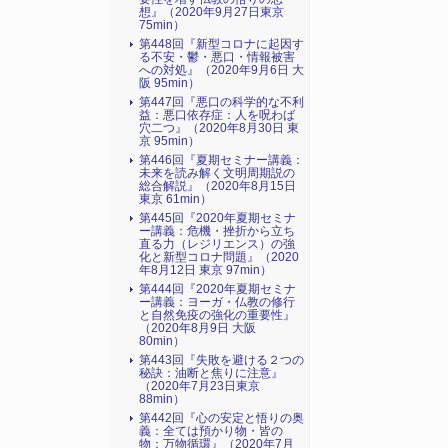
想』（2020年9月27日東京
75min）
第448回『新型コロナに起因す
る不安・鬱・悪口・情報被害
への対処』（2020年9月6日 大
阪 95min）
第447回『悪口の科学的な不利
益：悪口依存症：人を呪わば
穴二つ』（2020年8月30日 東
京 95min）
第446回『夏期セミナー講義：
未来を読み解く文明周期説の
総合解説』（2020年8月15日
東京 61min）
第445回『2020年夏期セミナ
ー講義：危機・挫折から立ち
直る力（レジリエンス）の強
化と新型コロナ問題』（2020
年8月12日 東京 97min）
第444回『2020年夏期セミナ
ー講義：ヨーガ・仏教の修行
と自然免疫の強化の重要性』
（2020年8月9日 大阪
80min）
第443回『失敗を避ける２つの
秘訣：油断と焦りに注意』
（2020年7月23日東京
88min）
第442回『心の安定と悟りの奥
義：全ては預かり物・皆の
物：万物循環』（2020年7月