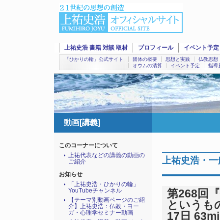
上祐史浩 書籍 対談 取材
プロフィール
イベント予定
「ひかりの輪」公式サイト
団体の概要
思想と実践
仏教思想
オウムの清算
イベント予定
指導
動画[講義]
このコーナーについて
上祐代表などの講義の動画の
上祐史浩・一
ご紹介
お知らせ
「上祐史浩・ひかりの輪」
YouTubeチャンネル
第268
【テーマ別動画ページのご紹
というもの
介】上祐史浩：仏教・ヨー
ガ・心理学セミナー動画
17日 63m