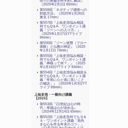
悟りの奥義を科学的に解説』
（2025年2月2日 60min）
第558回「ネガティブ感情への
対処方法」（2025年1月26日
東京 17min）
第557回『上祐史浩悩み相談、
何でもQ＆A、ワンポイント講
義「ゾーンへの入り方」』
（2025年1月27日YTライブ
94min）
第556回『ゾーン状態（フロー
体験）と仏教の禅定』（2025
年1月11日 74min）
第555回『上祐史浩悩み相談・
何でもQ＆A、ワンポイント講
義「神様って何？」』（2025
年1月16日YTライブ 93min）
第554回『上祐史浩悩み相談＆
何でもQ＆A」ワンポイント講
義「年初に心と体に良いこと
の秘訣」』（2025年1月3日YT
ライブ 89min）
上祐史浩・一般向け講義
【2024】
第553回『21世紀は心の時
代：幸福は心が決める』
（2024年12月14日 65min）
第552回『上祐史浩何でもＱ＆
Ａ・ワンポイント講義「前向
きな心を作る年末のコツ」』