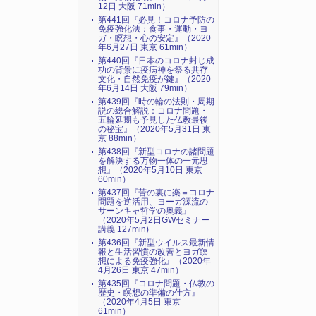
12日 大阪 71min）
第441回『必見！コロナ予防の
免疫強化法：食事・運動・ヨ
ガ・瞑想・心の安定』（2020
年6月27日 東京 61min）
第440回『日本のコロナ封じ成
功の背景に疫病神を祭る共存
文化・自然免疫が鍵』（2020
年6月14日 大阪 79min）
第439回『時の輪の法則・周期
説の総合解説：コロナ問題・
五輪延期も予見した仏教最後
の秘宝』（2020年5月31日 東
京 88min）
第438回『新型コロナの諸問題
を解決する万物一体の一元思
想』（2020年5月10日 東京
60min）
第437回『苦の裏に楽＝コロナ
問題を逆活用、ヨーガ源流の
サーンキャ哲学の奥義』
（2020年5月2日GWセミナー
講義 127min)
第436回『新型ウイルス最新情
報と生活習慣の改善とヨガ瞑
想による免疫強化』（2020年
4月26日 東京 47min）
第435回『コロナ問題・仏教の
歴史・瞑想の準備の仕方』
（2020年4月5日 東京
61min）