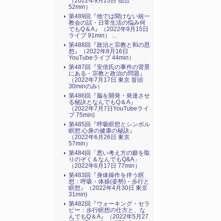
（2022年9月23日 仙台
52min）
第489回『他では聞けない統一
教会の話・日常生活の悩み何
でもQ＆A』（2022年9月15日
ライブ 91min） ...
第488回『政治と宗教と和の思
想』（2022年8月16日
YouTubeライブ 44min）
第487回『安倍氏の事件の背景
にある・宗教と政治の問題』
（2022年7月17日 東京 冒頭
30minのみ）
第486回『脳を開発・発達させ
る秘訣となんでもQ＆A』
（2022年7月7日YouTubeライ
ブ 75min)
第485回『呼吸瞑想とシンボル
瞑想:心身の健康の秘訣』
（2022年6月26日 東京
57min）
第484回「悪い考え方の癖を取
りのぞく＆なんでもQ&A」
（2022年6月17日 77min）
第483回『身体操作を伴う瞑
想：呼吸・体操(姿勢)・歩行と
瞑想』（2022年4月30日 東京
31min)
第482回『ウォーキング・セラ
ピー：歩行瞑想の仕方と、な
んでもQ＆A』（2022年5月27