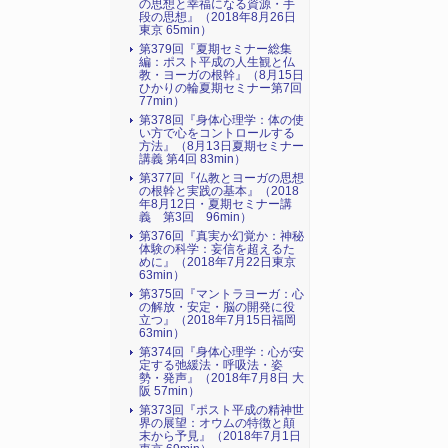
の思想と幸福になる資源・手
段の思想』（2018年8月26日
東京 65min）
第379回『夏期セミナー総集
編：ポスト平成の人生観と仏
教・ヨーガの根幹』（8月15日
ひかりの輪夏期セミナー第7回
77min）
第378回『身体心理学：体の使
い方で心をコントロールする
方法』（8月13日夏期セミナー
講義 第4回 83min）
第377回『仏教とヨーガの思想
の根幹と実践の基本』（2018
年8月12日・夏期セミナー講
義 第3回 96min）
第376回『真実か幻覚か：神秘
体験の科学：妄信を超えるた
めに』（2018年7月22日東京
63min）
第375回『マントラヨーガ：心
の解放・安定・脳の開発に役
立つ』（2018年7月15日福岡
63min）
第374回『身体心理学：心が安
定する弛緩法・呼吸法・姿
勢・発声』（2018年7月8日 大
阪 57min）
第373回『ポスト平成の精神世
界の展望：オウムの特徴と顛
末から予見』（2018年7月1日