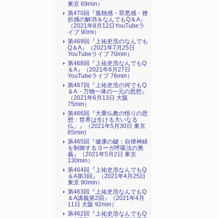
東京 69min）
第470回『孤独感・罪悪感・挫
折感の解消＆なんでもQ＆A』
（2021年8月12日YouTubeラ
イブ 90mi）
第469回『上祐史浩のなんでも
Q＆A』（2021年7月25日
YouTubeライブ 70min）
第468回『上祐史浩なんでもQ
＆A』（2021年6月27日
YouTubeライブ 76min）
第467回『上祐史浩の何でもQ
＆A・万物一体の一元の思想』
（2021年6月13日 大阪
75min）
第466回『大乗仏教の悟りの思
想：世界は生ける大いなる
仏」』（2021年5月30日 東京
65min)
第465回『健康の鍵：自律神経
を制御するヨーガ呼吸法の奥
義』（2021年5月2日 東京
130min）
第464回『上祐史浩なんでもQ
＆A第3回』（2021年4月25日
東京 90min）
第463回『上祐史浩なんでもQ
＆A講義第2回』（2021年4月
11日 大阪 92min）
第462回『上祐史浩なんでもQ