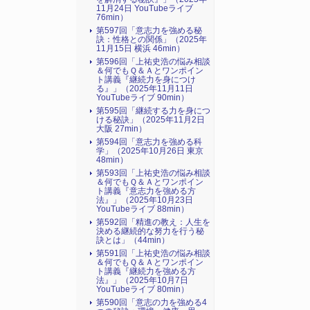
11月24日 YouTubeライブ
76min）
第597回「意志力を強める秘
訣：性格との関係」（2025年
11月15日 横浜 46min）
第596回「上祐史浩の悩み相談
＆何でもＱ＆Ａとワンポイン
ト講義『継続力を身につけ
る』​」（2025年11月11日
YouTubeライブ 90min）
第595回「継続する力を身につ
ける秘訣」（2025年11月2日
大阪 27min）
第594回「意志力を強める科
学」（2025年10月26日 東京
48min）
第593回「上祐史浩の悩み相談
＆何でもＱ＆Ａとワンポイン
ト講義『意志力を強める方
法』​」（2025年10月23日
YouTubeライブ 88min）
第592回「精進の教え：人生を
決める継続的な努力を行う秘
訣とは」（44min）
第591回「上祐史浩の悩み相談
＆何でもＱ＆Ａとワンポイン
ト講義『継続力を強める方
法』​」（2025年10月7日
YouTubeライブ 80min）
第590回「意志の力を強める4