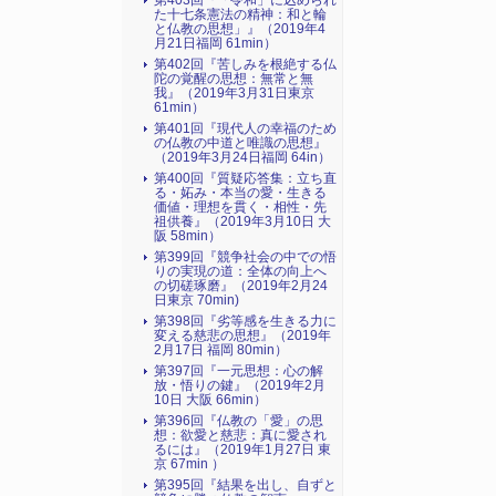
第403回『「令和」に込められ
た十七条憲法の精神：和と輪
と仏教の思想」』（2019年4
月21日福岡 61min）
第402回『苦しみを根絶する仏
陀の覚醒の思想：無常と無
我』（2019年3月31日東京
61min）
第401回『現代人の幸福のため
の仏教の中道と唯識の思想』
（2019年3月24日福岡 64in）
第400回『質疑応答集：立ち直
る・妬み・本当の愛・生きる
価値・理想を貫く・相性・先
祖供養』（2019年3月10日 大
阪 58min）
第399回『競争社会の中での悟
りの実現の道：全体の向上へ
の切磋琢磨』（2019年2月24
日東京 70min)
第398回『劣等感を生きる力に
変える慈悲の思想』（2019年
2月17日 福岡 80min）
第397回『一元思想：心の解
放・悟りの鍵』（2019年2月
10日 大阪 66min）
第396回『仏教の「愛」の思
想：欲愛と慈悲：真に愛され
るには』（2019年1月27日 東
京 67min ）
第395回『結果を出し、自ずと