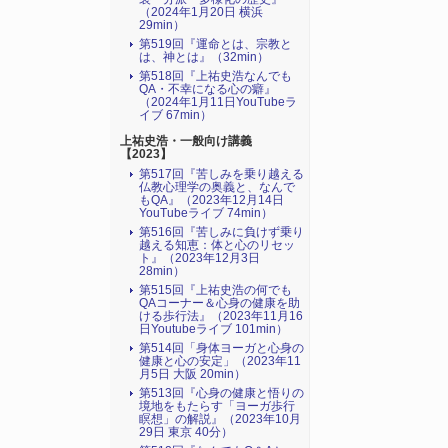
（2024年1月20日 横浜
29min）
第519回『運命とは、宗教と
は、神とは』（32min）
第518回『上祐史浩なんでも
QA・不幸になる心の癖』
（2024年1月11日YouTubeラ
イブ 67min）
上祐史浩・一般向け講義
【2023】
第517回『苦しみを乗り越える
仏教心理学の奥義と、なんで
もQA』（2023年12月14日
YouTubeライブ 74min）
第516回『苦しみに負けず乗り
越える知恵：体と心のリセッ
ト』（2023年12月3日
28min）
第515回『上祐史浩の何でも
QAコーナー＆心身の健康を助
ける歩行法』（2023年11月16
日Youtubeライブ 101min）
第514回「身体ヨーガと心身の
健康と心の安定」（2023年11
月5日 大阪 20min）
第513回『心身の健康と悟りの
境地をもたらす「ヨーガ歩行
瞑想」の解説』（2023年10月
29日 東京 40分）