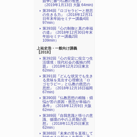
競争に勝つ仏教の智恵』
（2019年1月13日 大阪 64min)
第394回『ロゴセラピーと慈悲
の生きる力』（2018年12月31
日年末年始セミナー講義4回
97min）
第393回『心の制御と真の幸福
の道』（2018年12月30日年末
年始セミナー講義2回
109min）
上祐史浩・一般向け講義
【2018】
第392回『心の安定に役立つ生
活環境：現代社会の孤独の問
題』（2018年12月23日東京
62min）
第391回『どんな状況でも生き
る意味を見出す心理療法「ロ
ゴセラピー」と仏教の慈悲の
思想』（2018年12月16日福岡
67min)
第390回『仏教思想の精髄：煩
悩が苦の原因・慈悲が幸福の
条件』（2018年12月9日 大阪
62min）
第389回『自我意識と悟りの意
識、循環の中の上昇期の思
想』（2018年11月25日東京
62min）
第388回『未来の苦を直視して