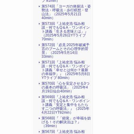
ブ 91min）
第574回「ヨーガの体操法・姿
勢法・呼吸法・歩行瞑想・登
山法」（2025年5月21日
40min）
第573回『上祐史浩 悩み相
談・何でもQ＆A・ワンポイン
ト講義「生きる意味とは」』
（2025年5月26日YTライブ
70min）
第572回「必見:2025年破滅予
言のブームとその心理学的背
景」（2025年5月14日
33min）
第571回『上祐史浩 悩み相
談・何でもQ＆A・ワンポイン
ト講義「幸せとは何か？最新
の幸福学」』（2025年5月8日
YTライブ 80min）
第570回「心を安定させる3つ
の基本の呼吸法」（2025年4
月19日仙台40min）
第569回『上祐史浩 悩み相
談・何でもQ＆A・ワンポイン
ト講義「安定と集中をもたら
す二つの呼吸法」』（2025年
4月22日YT92min）
第568回『「錯覚」が幸福を妨
げる！その解決法は？』
（39min）
第567回『上祐史浩 悩み相