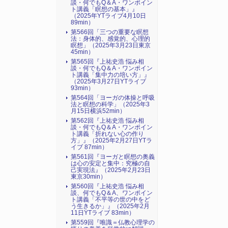
談・何でもQ＆A・ワンポイン
ト講義「瞑想の基本」』
（2025年YTライブ4月10日
89min）
第566回「三つの重要な瞑想
法：身体的、感覚的、心理的
瞑想」（2025年3月23日東京
45min）
第565回『上祐史浩 悩み相
談・何でもQ＆A・ワンポイン
ト講義「集中力の培い方」』
（2025年3月27日YTライブ
93min）
第564回「ヨーガの体操と呼吸
法と瞑想の科学」（2025年3
月15日横浜52min）
第562回『上祐史浩 悩み相
談・何でもQ＆A・ワンポイン
ト講義「折れない心の作り
方」』（2025年2月27日YTラ
イブ 87min）
第561回『ヨーガと瞑想の奥義
は心の安定と集中：究極の自
己実現法』（2025年2月23日
東京30min）
第560回『上祐史浩 悩み相
談、何でもQ＆A、ワンポイン
ト講義「不平等の世の中をど
う生きるか」』（2025年2月
11日YTライブ 83min）
第559回『唯識＝仏教心理学の