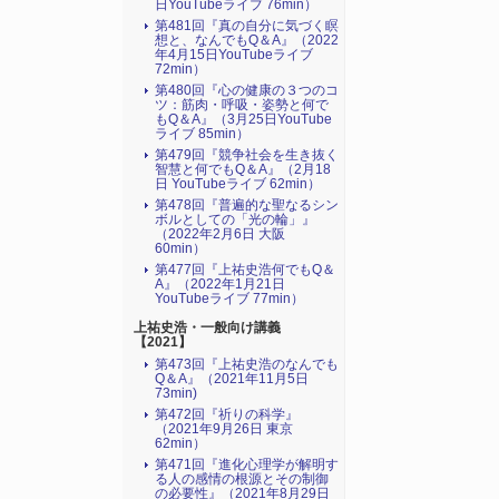
日YouTubeライブ 76min）
第481回『真の自分に気づく瞑
想と、なんでもQ＆A』（2022
年4月15日YouTubeライブ
72min）
第480回『心の健康の３つのコ
ツ：筋肉・呼吸・姿勢と何で
もQ＆A』（3月25日YouTube
ライブ 85min）
第479回『競争社会を生き抜く
智慧と何でもQ＆A』（2月18
日 YouTubeライブ 62min）
第478回『普遍的な聖なるシン
ボルとしての「光の輪」』
（2022年2月6日 大阪
60min）
第477回『上祐史浩何でもQ＆
A』（2022年1月21日
YouTubeライブ 77min）
上祐史浩・一般向け講義
【2021】
第473回『上祐史浩のなんでも
Q＆A』（2021年11月5日
73min)
第472回『祈りの科学』
（2021年9月26日 東京
62min）
第471回『進化心理学が解明す
る人の感情の根源とその制御
の必要性』（2021年8月29日