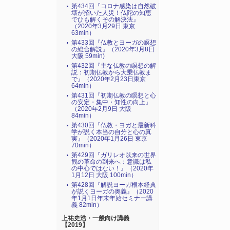
第434回『コロナ感染は自然破
壊が招いた人災！仏陀の知恵
でひも解くその解決法』
（2020年3月29日 東京
63min）
第433回『仏教とヨーガの瞑想
の総合解説』（2020年3月8日
大阪 59min)
第432回『主な仏教の瞑想の解
説：初期仏教から大乗仏教ま
で』（2020年2月23日東京
64min）
第431回『初期仏教の瞑想と心
の安定・集中・知性の向上』
（2020年2月9日 大阪
84min）
第430回『仏教・ヨガと最新科
学が説く本当の自分と心の真
実』（2020年1月26日 東京
70min）
第429回『ガリレオ以来の世界
観の革命の到来へ：意識は私
の中心ではない！』（2020年
1月12日 大阪 100min）
第428回『解説ヨーガ根本経典
が説くヨーガの奥義』（2020
年1月1日年末年始セミナー講
義 82min）
上祐史浩・一般向け講義
【2019】