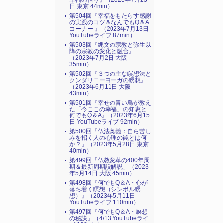
幸福の悟り』（2023年7月23
日 東京 44min）
第504回『幸福をもたらす感謝
の実践のコツ＆なんでもQ＆A
コーナー 』（2023年7月13日
YouTubeライブ 87min）
第503回『縄文の宗教と弥生以
降の宗教の変化と融合』
（2023年7月2日 大阪
35min）
第502回『３つの主な瞑想法と
クンダリニーヨーガの瞑想』
（2023年6月11日 大阪
43min）
第501回『幸せの青い鳥が教え
た「今ここの幸福」の知恵と
何でもQ＆A』（2023年6月15
日 YouTubeライブ 92min）
第500回『仏法奥義：自ら苦し
みを招く人の心理の罠とは何
か？』（2023年5月28日 東京
40min）
第499回「仏教変革の400年周
期＆最新周期説解説」（2023
年5月14日 大阪 45min）
第498回『何でもQ＆A・心が
落ち着く瞑想（シンボル瞑
想）』（2023年5月11日
YouTubeライブ 110min）
第497回『何でもQ＆A・瞑想
の秘訣』（4/13 YouTubeライ