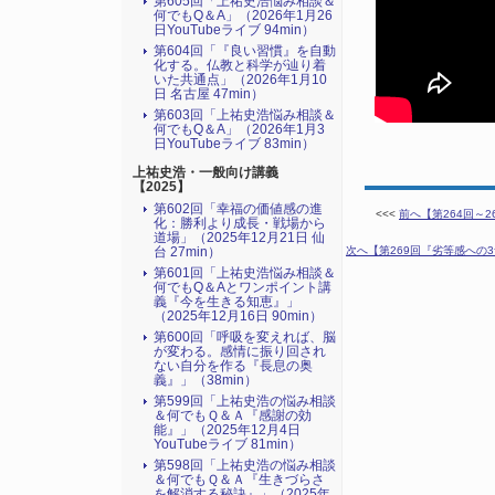
第605回「上祐史浩悩み相談＆
何でもQ＆A」（2026年1月26
日YouTubeライブ 94min）
第604回「『良い習慣』を自動
化する。仏教と科学が辿り着
いた共通点」（2026年1月10
日 名古屋 47min）
第603回「上祐史浩悩み相談＆
何でもQ＆A」（2026年1月3
日YouTubeライブ 83min）
上祐史浩・一般向け講義
【2025】
第602回「幸福の価値感の進
<<<
前へ【第264回～
化：勝利より成長・戦場から
道場」（2025年12月21日 仙
台 27min）
次へ【第269回『劣等感への3
第601回「上祐史浩悩み相談＆
何でもQ＆Aとワンポイント講
義『今を生きる知恵』」
（2025年12月16日 90min）
第600回「呼吸を変えれば、脳
が変わる。感情に振り回され
ない自分を作る『長息の奥
義』」（38min）
第599回「上祐史浩の悩み相談
＆何でもＱ＆Ａ『感謝の効
能』」（2025年12月4日
YouTubeライブ 81min）
第598回「上祐史浩の悩み相談
＆何でもＱ＆Ａ『生きづらさ
を解消する秘訣』​」（2025年