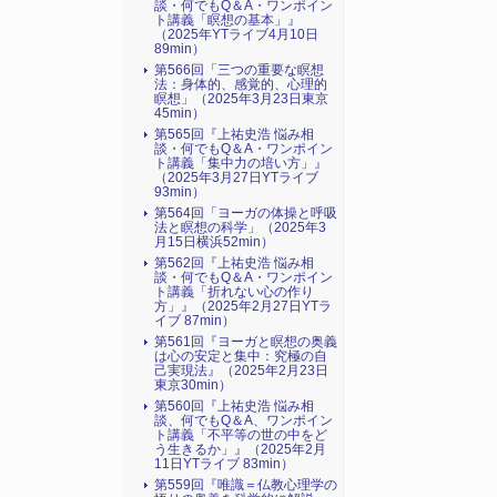
談・何でもQ＆A・ワンポイン
ト講義「瞑想の基本」』
（2025年YTライブ4月10日
89min）
第566回「三つの重要な瞑想
法：身体的、感覚的、心理的
瞑想」（2025年3月23日東京
45min）
第565回『上祐史浩 悩み相
談・何でもQ＆A・ワンポイン
ト講義「集中力の培い方」』
（2025年3月27日YTライブ
93min）
第564回「ヨーガの体操と呼吸
法と瞑想の科学」（2025年3
月15日横浜52min）
第562回『上祐史浩 悩み相
談・何でもQ＆A・ワンポイン
ト講義「折れない心の作り
方」』（2025年2月27日YTラ
イブ 87min）
第561回『ヨーガと瞑想の奥義
は心の安定と集中：究極の自
己実現法』（2025年2月23日
東京30min）
第560回『上祐史浩 悩み相
談、何でもQ＆A、ワンポイン
ト講義「不平等の世の中をど
う生きるか」』（2025年2月
11日YTライブ 83min）
第559回『唯識＝仏教心理学の