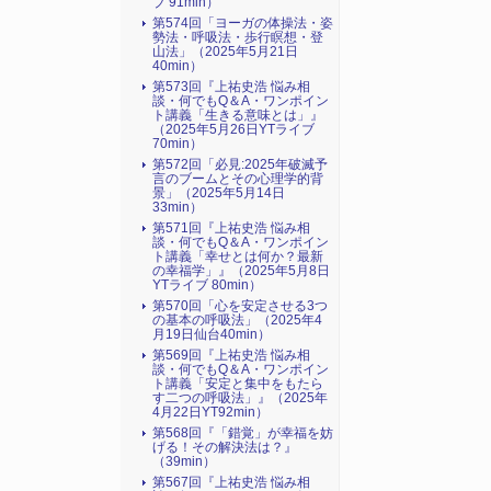
ブ 91min）
第574回「ヨーガの体操法・姿
勢法・呼吸法・歩行瞑想・登
山法」（2025年5月21日
40min）
第573回『上祐史浩 悩み相
談・何でもQ＆A・ワンポイン
ト講義「生きる意味とは」』
（2025年5月26日YTライブ
70min）
第572回「必見:2025年破滅予
言のブームとその心理学的背
景」（2025年5月14日
33min）
第571回『上祐史浩 悩み相
談・何でもQ＆A・ワンポイン
ト講義「幸せとは何か？最新
の幸福学」』（2025年5月8日
YTライブ 80min）
第570回「心を安定させる3つ
の基本の呼吸法」（2025年4
月19日仙台40min）
第569回『上祐史浩 悩み相
談・何でもQ＆A・ワンポイン
ト講義「安定と集中をもたら
す二つの呼吸法」』（2025年
4月22日YT92min）
第568回『「錯覚」が幸福を妨
げる！その解決法は？』
（39min）
第567回『上祐史浩 悩み相