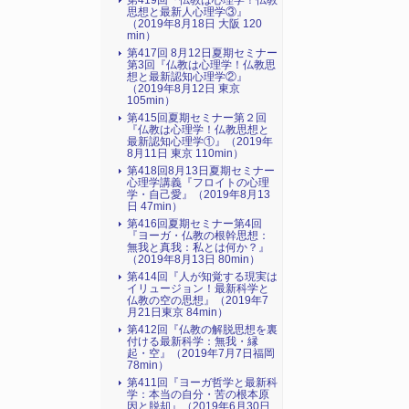
第419回『仏教は心理学！仏教
思想と最新人心理学③』
（2019年8月18日 大阪 120
min）
第417回 8月12日夏期セミナー
第3回『仏教は心理学！仏教思
想と最新認知心理学②』
（2019年8月12日 東京
105min）
第415回夏期セミナー第２回
『仏教は心理学！仏教思想と
最新認知心理学①』（2019年
8月11日 東京 110min）
第418回8月13日夏期セミナー
心理学講義『フロイトの心理
学・自己愛』（2019年8月13
日 47min）
第416回夏期セミナー第4回
『ヨーガ・仏教の根幹思想：
無我と真我：私とは何か？』
（2019年8月13日 80min）
第414回『人が知覚する現実は
イリュージョン！最新科学と
仏教の空の思想』（2019年7
月21日東京 84min）
第412回『仏教の解脱思想を裏
付ける最新科学：無我・縁
起・空』（2019年7月7日福岡
78min）
第411回『ヨーガ哲学と最新科
学：本当の自分・苦の根本原
因と脱却』（2019年6月30日