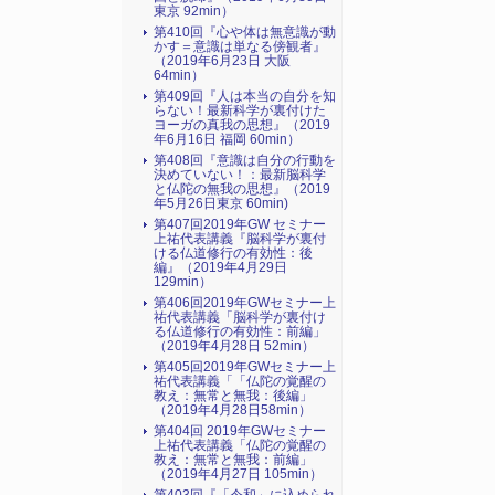
東京 92min）
第410回『心や体は無意識が動
かす＝意識は単なる傍観者』
（2019年6月23日 大阪
64min）
第409回『人は本当の自分を知
らない！最新科学が裏付けた
ヨーガの真我の思想』（2019
年6月16日 福岡 60min）
第408回『意識は自分の行動を
決めていない！：最新脳科学
と仏陀の無我の思想』（2019
年5月26日東京 60min)
第407回2019年GW セミナー
上祐代表講義『脳科学が裏付
ける仏道修行の有効性：後
編』（2019年4月29日
129min）
第406回2019年GWセミナー上
祐代表講義「脳科学が裏付け
る仏道修行の有効性：前編」
（2019年4月28日 52min）
第405回2019年GWセミナー上
祐代表講義「「仏陀の覚醒の
教え：無常と無我：後編」
（2019年4月28日58min）
第404回 2019年GWセミナー
上祐代表講義「仏陀の覚醒の
教え：無常と無我：前編」
（2019年4月27日 105min）