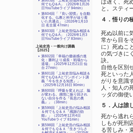
第605回「上祐史浩悩み相談＆
は遅く、死
何でもQ＆A」（2026年1月26
と。スティ
日YouTubeライブ 94min）
第604回「『良い習慣』を自動
化する。仏教と科学が辿り着
４．悟りの
いた共通点」（2026年1月10
日 名古屋 47min）
第603回「上祐史浩悩み相談＆
死ぬ以前に
何でもQ＆A」（2026年1月3
日YouTubeライブ 83min）
常から目を
に）死ぬこ
上祐史浩・一般向け講義
【2025】
の気づきに
第602回「幸福の価値感の進
訣。
化：勝利より成長・戦場から
道場」（2025年12月21日 仙
自他を区別
台 27min）
死といった
第601回「上祐史浩悩み相談＆
何でもQ＆Aとワンポイント講
がりを意識
義『今を生きる知恵』」
（2025年12月16日 90min）
人・知人の
第600回「呼吸を変えれば、脳
ッダの御使
が変わる。感情に振り回され
ない自分を作る『長息の奥
義』」（38min）
５．人は誰
第599回「上祐史浩の悩み相談
＆何でもＱ＆Ａ『感謝の効
死から逃れ
能』」（2025年12月4日
YouTubeライブ 81min）
しもが死刑
第598回「上祐史浩の悩み相談
る苦しみ・
＆何でもＱ＆Ａ『生きづらさ
を解消する秘訣』​」（2025年