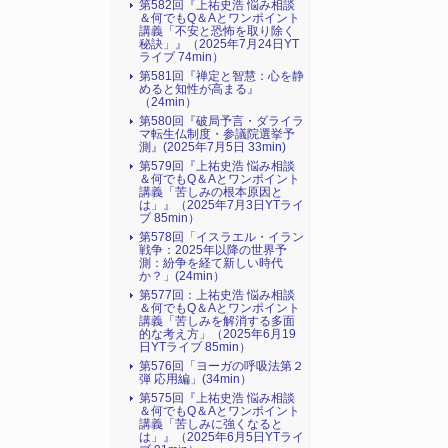
第582回『上祐史浩 悩み相談
＆何でもQ＆Aとワンポイント
講義「不安と恐怖を取り除く
秘訣」』（2025年7月24日YT
ライブ 74min）
第581回『禅定と智慧：心を静
めると知性が高まる』
（24min）
第580回『破局予言・ダライラ
マ転生仏制度・参議院選挙予
測』(2025年7月5日 33min)
第579回『上祐史浩 悩み相談
＆何でもQ＆Aとワンポイント
講義「苦しみの根本原因と
は」』（2025年7月3日YTライ
ブ 85min）
第578回「イスラエル・イラン
戦争：2025年以降の世界予
測：紛争を経て新しい時代
か？」(24min）
第577回：上祐史浩 悩み相談
＆何でもQ＆Aとワンポイント
講義「苦しみを解消する多面
的な考え方」（2025年6月19
日YTライブ 85min）
第576回「ヨーガの呼吸法第２
弾 応用編」(34min）
第575回『上祐史浩 悩み相談
＆何でもQ＆Aとワンポイント
講義「苦しみに強くなると
は」』（2025年6月5日YTライ