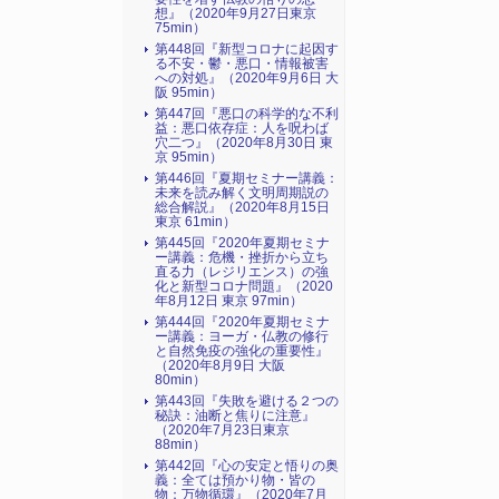
想』（2020年9月27日東京
75min）
第448回『新型コロナに起因す
る不安・鬱・悪口・情報被害
への対処』（2020年9月6日 大
阪 95min）
第447回『悪口の科学的な不利
益：悪口依存症：人を呪わば
穴二つ』（2020年8月30日 東
京 95min）
第446回『夏期セミナー講義：
未来を読み解く文明周期説の
総合解説』（2020年8月15日
東京 61min）
第445回『2020年夏期セミナ
ー講義：危機・挫折から立ち
直る力（レジリエンス）の強
化と新型コロナ問題』（2020
年8月12日 東京 97min）
第444回『2020年夏期セミナ
ー講義：ヨーガ・仏教の修行
と自然免疫の強化の重要性』
（2020年8月9日 大阪
80min）
第443回『失敗を避ける２つの
秘訣：油断と焦りに注意』
（2020年7月23日東京
88min）
第442回『心の安定と悟りの奥
義：全ては預かり物・皆の
物：万物循環』（2020年7月