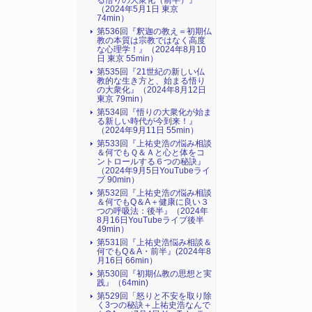
る悟りの大衆化（前半）』
（2024年5月1日 東京
74min）
第536回『釈迦の教え＝初期仏
教の本質は宗教ではなく高度
な心理学！』（2024年8月10
日 東京 55min）
第535回『21世紀の新しい仏
教的な生き方と、始まる悟り
の大衆化』（2024年8月12日
東京 79min）
第534回『悟りの大衆化が始ま
る新しい時代が今到来！』
（2024年9月11日 55min）
第533回『上祐史浩の悩み相談
＆何でもＱ＆Ａと心と体をコ
ントロールする６つの秘訣』
（2024年9月5日YouTubeライ
ブ 90min）
第532回『上祐史浩の悩み相談
＆何でもQ＆A＋健康に良い３
つの呼吸法：後半』（2024年
8月16日YouTubeライブ後半
49min）
第531回『上祐史浩悩み相談＆
何でもQ＆A・前半』(2024年8
月16日 66min）
第530回『初期仏教の思想と実
践』（64min)
第529回「怒りと不安を取り除
く3つの秘訣＋上祐史浩なんで