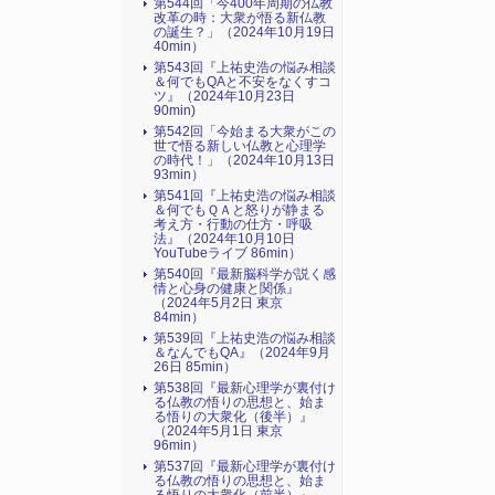
第544回「今400年周期の仏教
改革の時：大衆が悟る新仏教
の誕生？」（2024年10月19日
40min）
第543回『上祐史浩の悩み相談
＆何でもQAと不安をなくすコ
ツ』（2024年10月23日
90min)
第542回「今始まる大衆がこの
世で悟る新しい仏教と心理学
の時代！」（2024年10月13日
93min）
第541回『上祐史浩の悩み相談
＆何でもＱＡと怒りが静まる
考え方・行動の仕方・呼吸
法』（2024年10月10日
YouTubeライブ 86min）
第540回『最新脳科学が説く感
情と心身の健康と関係』
（2024年5月2日 東京
84min）
第539回『上祐史浩の悩み相談
＆なんでもQA』（2024年9月
26日 85min）
第538回『最新心理学が裏付け
る仏教の悟りの思想と、始ま
る悟りの大衆化（後半）』
（2024年5月1日 東京
96min）
第537回『最新心理学が裏付け
る仏教の悟りの思想と、始ま