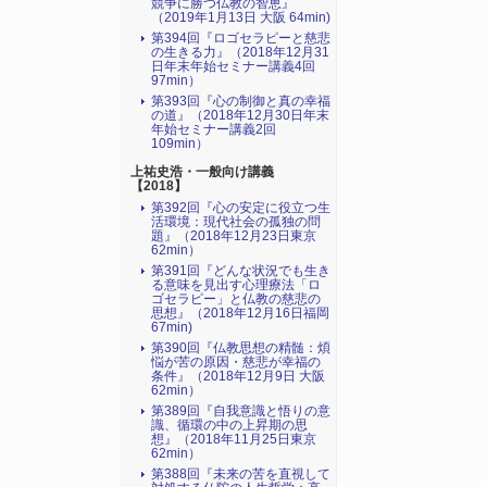
競争に勝つ仏教の智恵』
（2019年1月13日 大阪 64min)
第394回『ロゴセラピーと慈悲
の生きる力』（2018年12月31
日年末年始セミナー講義4回
97min）
第393回『心の制御と真の幸福
の道』（2018年12月30日年末
年始セミナー講義2回
109min）
上祐史浩・一般向け講義
【2018】
第392回『心の安定に役立つ生
活環境：現代社会の孤独の問
題』（2018年12月23日東京
62min）
第391回『どんな状況でも生き
る意味を見出す心理療法「ロ
ゴセラピー」と仏教の慈悲の
思想』（2018年12月16日福岡
67min)
第390回『仏教思想の精髄：煩
悩が苦の原因・慈悲が幸福の
条件』（2018年12月9日 大阪
62min）
第389回『自我意識と悟りの意
識、循環の中の上昇期の思
想』（2018年11月25日東京
62min）
第388回『未来の苦を直視して