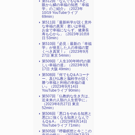
第512回『なんでもQ＆Aと、
眼から鱗の幸福の知恵「幸福
学」のご紹介』（2023年
10/19 YouTubeライブ
69min）
第511回「最新科学が説く意外
な幸福の真実：老いは幸福、
お金で幸福にならず、健康長
寿も心から」（2023年10月8
日 53min）
第510回『必見：最新の「幸福
学」が発見した人の幸福の驚
くべき真実！』（2023年9月
27日 東京 54min）
第509回「人生100年時代の新
しい幸福の道」（2023年9月
17日 大阪 49min）
第508回『何でもQ＆Aコーナ
ー、及び仏教と脳科学が説く
勝つ幸福と利他の幸福の違
い』（2023年9月14日
YouTubeライブ 90min）
第507回「仏教的な生き方は、
近未来の人類の人生哲学に」
（2023年8月27日 東京
52min）
第506回「悪口をやめる知恵と
悪口に強くなる知恵となんで
もQ＆A」（2023年8月14日
YouTubeライブ 71min）
第505回『呼吸瞑想と今ここの