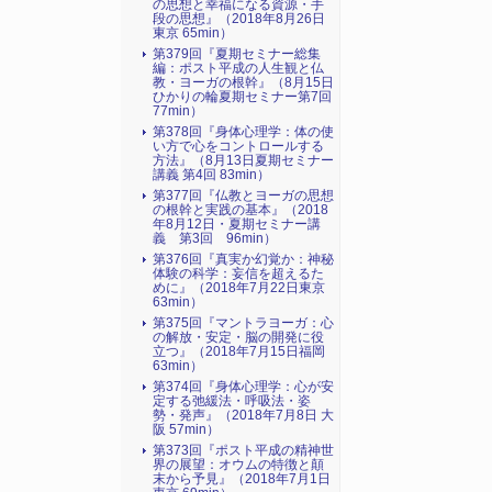
の思想と幸福になる資源・手
段の思想』（2018年8月26日
東京 65min）
第379回『夏期セミナー総集
編：ポスト平成の人生観と仏
教・ヨーガの根幹』（8月15日
ひかりの輪夏期セミナー第7回
77min）
第378回『身体心理学：体の使
い方で心をコントロールする
方法』（8月13日夏期セミナー
講義 第4回 83min）
第377回『仏教とヨーガの思想
の根幹と実践の基本』（2018
年8月12日・夏期セミナー講
義 第3回 96min）
第376回『真実か幻覚か：神秘
体験の科学：妄信を超えるた
めに』（2018年7月22日東京
63min）
第375回『マントラヨーガ：心
の解放・安定・脳の開発に役
立つ』（2018年7月15日福岡
63min）
第374回『身体心理学：心が安
定する弛緩法・呼吸法・姿
勢・発声』（2018年7月8日 大
阪 57min）
第373回『ポスト平成の精神世
界の展望：オウムの特徴と顛
末から予見』（2018年7月1日