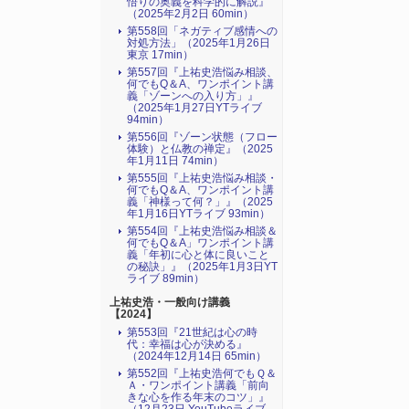
悟りの奥義を科学的に解説』
（2025年2月2日 60min）
第558回「ネガティブ感情への
対処方法」（2025年1月26日
東京 17min）
第557回『上祐史浩悩み相談、
何でもQ＆A、ワンポイント講
義「ゾーンへの入り方」』
（2025年1月27日YTライブ
94min）
第556回『ゾーン状態（フロー
体験）と仏教の禅定』（2025
年1月11日 74min）
第555回『上祐史浩悩み相談・
何でもQ＆A、ワンポイント講
義「神様って何？」』（2025
年1月16日YTライブ 93min）
第554回『上祐史浩悩み相談＆
何でもQ＆A」ワンポイント講
義「年初に心と体に良いこと
の秘訣」』（2025年1月3日YT
ライブ 89min）
上祐史浩・一般向け講義
【2024】
第553回『21世紀は心の時
代：幸福は心が決める』
（2024年12月14日 65min）
第552回『上祐史浩何でもＱ＆
Ａ・ワンポイント講義「前向
きな心を作る年末のコツ」』