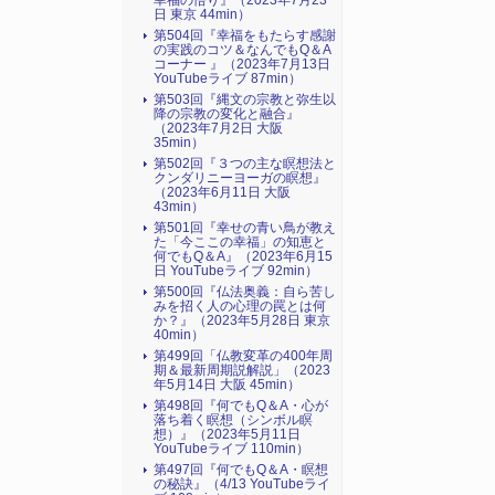
幸福の悟り』（2023年7月23
日 東京 44min）
第504回『幸福をもたらす感謝
の実践のコツ＆なんでもQ＆A
コーナー 』（2023年7月13日
YouTubeライブ 87min）
第503回『縄文の宗教と弥生以
降の宗教の変化と融合』
（2023年7月2日 大阪
35min）
第502回『３つの主な瞑想法と
クンダリニーヨーガの瞑想』
（2023年6月11日 大阪
43min）
第501回『幸せの青い鳥が教え
た「今ここの幸福」の知恵と
何でもQ＆A』（2023年6月15
日 YouTubeライブ 92min）
第500回『仏法奥義：自ら苦し
みを招く人の心理の罠とは何
か？』（2023年5月28日 東京
40min）
第499回「仏教変革の400年周
期＆最新周期説解説」（2023
年5月14日 大阪 45min）
第498回『何でもQ＆A・心が
落ち着く瞑想（シンボル瞑
想）』（2023年5月11日
YouTubeライブ 110min）
第497回『何でもQ＆A・瞑想
の秘訣』（4/13 YouTubeライ