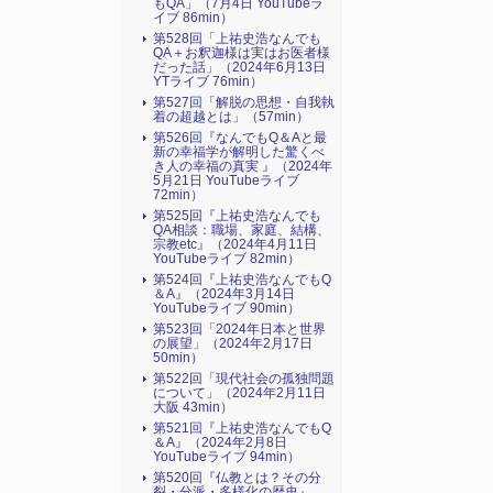
もQA」（7月4日 YouTubeラ
イブ 86min）
第528回「上祐史浩なんでも
QA＋お釈迦様は実はお医者様
だった話」（2024年6月13日
YTライブ 76min）
第527回「解脱の思想・自我執
着の超越とは」（57min）
第526回『なんでもQ＆Aと最
新の幸福学が解明した驚くべ
き人の幸福の真実 』（2024年
5月21日 YouTubeライブ
72min）
第525回『上祐史浩なんでも
QA相談：職場、家庭、結構、
宗教etc』（2024年4月11日
YouTubeライブ 82min）
第524回『上祐史浩なんでもQ
＆A』（2024年3月14日
YouTubeライブ 90min）
第523回「2024年日本と世界
の展望」（2024年2月17日
50min）
第522回「現代社会の孤独問題
について」（2024年2月11日
大阪 43min）
第521回『上祐史浩なんでもQ
＆A』（2024年2月8日
YouTubeライブ 94min）
第520回『仏教とは？その分
裂・分派・多様化の歴史』