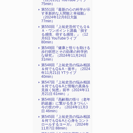
（12月23日 YouTubeライブ
75min）
第551回『最新の心の科学が示
す革新的な人間観と幸福観』
（2024年12月8日大阪
77min）
第550回『上祐史浩何でもＱ＆
Ａ・ワンポイント講義「損す
る感情、得する感情」』（12
月6日 YouTubeライブ
80min）
第549回『健康と悟りを助ける
歩行瞑想とその効果の科学的
な研究』（2024年11月24日
31min）
第548回『上祐史浩の悩み相談
＆何でもQ＆A・後半』（2024
年11月21日 YTライブ
40min）
第547回『上祐史浩の悩み相談
＆何でもQ＆Aと情報の真偽を
見抜く知恵』前半（2024年11
月21日 61min）』
第546回『高齢期の悟り（老年
的超越）に繋がる生きづらい
今の世の中』（2024年11月3
日 46min）
第545回『上祐史浩の悩み相談
＆何でもQ＆Aと心身をコント
ロールするヨーガ』（2024年
11月7日 88min）