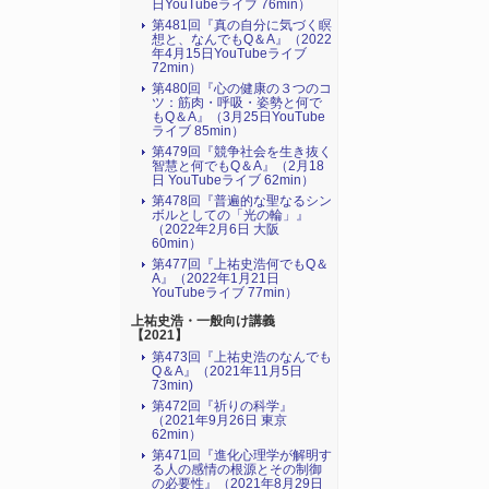
日YouTubeライブ 76min）
第481回『真の自分に気づく瞑
想と、なんでもQ＆A』（2022
年4月15日YouTubeライブ
72min）
第480回『心の健康の３つのコ
ツ：筋肉・呼吸・姿勢と何で
もQ＆A』（3月25日YouTube
ライブ 85min）
第479回『競争社会を生き抜く
智慧と何でもQ＆A』（2月18
日 YouTubeライブ 62min）
第478回『普遍的な聖なるシン
ボルとしての「光の輪」』
（2022年2月6日 大阪
60min）
第477回『上祐史浩何でもQ＆
A』（2022年1月21日
YouTubeライブ 77min）
上祐史浩・一般向け講義
【2021】
第473回『上祐史浩のなんでも
Q＆A』（2021年11月5日
73min)
第472回『祈りの科学』
（2021年9月26日 東京
62min）
第471回『進化心理学が解明す
る人の感情の根源とその制御
の必要性』（2021年8月29日