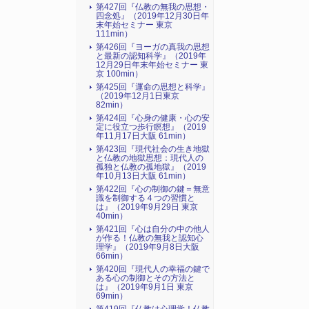
第427回『仏教の無我の思想・
四念処』（2019年12月30日年
末年始セミナー 東京
111min）
第426回『ヨーガの真我の思想
と最新の認知科学』（2019年
12月29日年末年始セミナー 東
京 100min）
第425回『運命の思想と科学』
（2019年12月1日東京
82min）
第424回『心身の健康・心の安
定に役立つ歩行瞑想』（2019
年11月17日大阪 61min）
第423回『現代社会の生き地獄
と仏教の地獄思想：現代人の
孤独と仏教の孤地獄』（2019
年10月13日大阪 61min）
第422回『心の制御の鍵＝無意
識を制御する４つの習慣と
は』（2019年9月29日 東京
40min）
第421回『心は自分の中の他人
が作る！仏教の無我と認知心
理学』（2019年9月8日大阪
66min）
第420回『現代人の幸福の鍵で
ある心の制御とその方法と
は』（2019年9月1日 東京
69min）