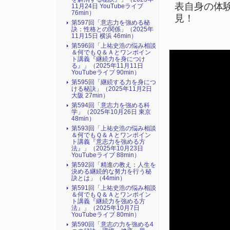
表自身の体
11月24日 YouTubeライブ
76min）
見！
第597回「意志力を強める秘
訣：性格との関係」（2025年
11月15日 横浜 46min）
第596回「上祐史浩の悩み相談
＆何でもＱ＆Ａとワンポイン
ト講義『継続力を身につけ
る』​」（2025年11月11日
YouTubeライブ 90min）
第595回「継続する力を身につ
ける秘訣」（2025年11月2日
大阪 27min）
第594回「意志力を強める科
学」（2025年10月26日 東京
48min）
第593回「上祐史浩の悩み相談
＆何でもＱ＆Ａとワンポイン
ト講義『意志力を強める方
法』​」（2025年10月23日
YouTubeライブ 88min）
第592回「精進の教え：人生を
決める継続的な努力を行う秘
訣とは」（44min）
第591回「上祐史浩の悩み相談
＆何でもＱ＆Ａとワンポイン
ト講義『継続力を強める方
法』​」（2025年10月7日
YouTubeライブ 80min）
第590回「意志の力を強める4