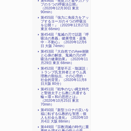
第456回『免疫力と集中力アッ
プの５つの呼吸法公開』
（2020年12月30日 東京
90min）
第455回『強力に免疫力をアッ
プするヨーガの４つの呼吸法
を公開！』（2020年12月27日
東京 66min)
第454回『鬼滅の刃で話題「呼
吸法の奥義」健康増進・超集
中・不動心』（2020年12月6
日 大阪 74min）
第453回『大自然でのAwe体験
と心身の解放、鬼滅の刃の呼
吸法の健康効果』（2020年11
月29日 東京 68min）
第452回『選挙不正・陰謀説：
トランプ氏支持者とオウム真
理教の類似点、その心理的・
社会的背景』（2020年11月8
日大阪 80分）
第451回『戦争のない縄文時代
と聖徳太子と仏教に共通する
輪＝環＝和の思想とは』
（2020年10月25日 東京
70min）
第450回『新型コロナの災いを
福に転ずる仏教的な智恵：個
人も社会も進化』（2020年10
月4日 大阪 88min）
第449回『宗教消滅の時代に重
要性を増す仏教の悟りの思