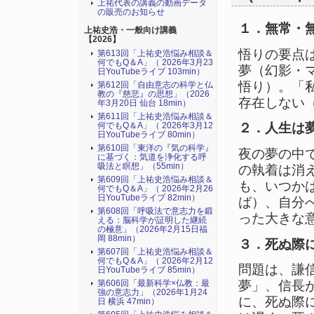
上祐代表の講義の動画データ
の販売のお知らせ
１．無常・
上祐史浩・一般向け講義
【2026】
悟りの要点
第613回「上祐史浩悩み相談＆
何でもQ＆A」（ 2026年3月23
夢（幻影・
日YouTubeライブ 103min）
悟り）。「
第612回「自由意志の科学と仏
教の『慈悲』の思想」（2026
存在しない
年3月20日 仙台 18min）
第611回「上祐史浩悩み相談＆
何でもQ＆A」（ 2026年3月12
２．人生は
日YouTubeライブ 80min）
第610回「東洋の『気の科学』
夜の夢の中
に基づく：気道を浄化する呼
吸法と瞑想」（55min）
の執着は消
第609回「上祐史浩悩み相談＆
も、いつか
何でもQ＆A」（ 2026年2月26
日YouTubeライブ 82min）
ば）、自分
第608回「呼吸法で意志力を鍛
った大きな
える：脳科学が証明した継続
の極意」（2026年2月15日福
岡 88min）
３．死ぬ際
第607回「上祐史浩悩み相談＆
何でもQ＆A」（ 2026年2月12
問題は、謙
日YouTubeライブ 85min）
夢」、信長
第606回「最新科学×仏教：最
強の意志力」（2026年1月24
に、死ぬ際
日 横浜 47min）