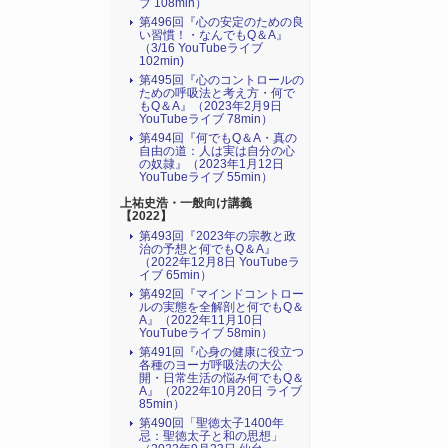
ブ 108min）
第496回『心の安定のための良
い習慣！・なんでもQ＆A』
（3/16 YouTubeライブ
102min)
第495回『心のコントロールの
ための呼吸法と考え方・何で
もQ＆A』（2023年2月9日
YouTubeライブ 78min）
第494回『何でもQ＆A・真の
自由の道：人は実は自分の心
の奴隷』（2023年1月12日
YouTubeライブ 55min）
上祐史浩・一般向け講義
【2022】
第493回『2023年の宗教と政
治の予想と何でもQ＆A』
（2022年12月8日 YouTubeラ
イブ 65min）
第492回『マインドコントロー
ルの実態を全解剖と何でもQ＆
A』（2022年11月10日
YouTubeライブ 58min）
第491回『心身の健康に役立つ
各種のヨーガ呼吸法の大公
開・日常生活の悩み何でもQ＆
A』（2022年10月20日 ライブ
85min）
第490回「聖徳太子1400年
忌：聖徳太子と和の思想」