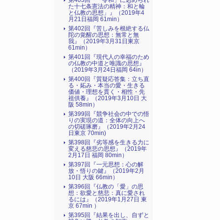
第403回『「令和」に込められ
た十七条憲法の精神：和と輪
と仏教の思想」』（2019年4
月21日福岡 61min）
第402回『苦しみを根絶する仏
陀の覚醒の思想：無常と無
我』（2019年3月31日東京
61min）
第401回『現代人の幸福のため
の仏教の中道と唯識の思想』
（2019年3月24日福岡 64in）
第400回『質疑応答集：立ち直
る・妬み・本当の愛・生きる
価値・理想を貫く・相性・先
祖供養』（2019年3月10日 大
阪 58min）
第399回『競争社会の中での悟
りの実現の道：全体の向上へ
の切磋琢磨』（2019年2月24
日東京 70min)
第398回『劣等感を生きる力に
変える慈悲の思想』（2019年
2月17日 福岡 80min）
第397回『一元思想：心の解
放・悟りの鍵』（2019年2月
10日 大阪 66min）
第396回『仏教の「愛」の思
想：欲愛と慈悲：真に愛され
るには』（2019年1月27日 東
京 67min ）
第395回『結果を出し、自ずと