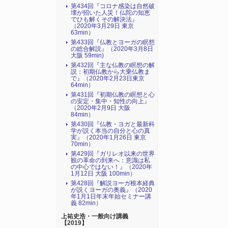
第434回『コロナ感染は自然破
壊が招いた人災！仏陀の知恵
でひも解くその解決法』
（2020年3月29日 東京
63min）
第433回『仏教とヨーガの瞑想
の総合解説』（2020年3月8日
大阪 59min)
第432回『主な仏教の瞑想の解
説：初期仏教から大乗仏教ま
で』（2020年2月23日東京
64min）
第431回『初期仏教の瞑想と心
の安定・集中・知性の向上』
（2020年2月9日 大阪
84min）
第430回『仏教・ヨガと最新科
学が説く本当の自分と心の真
実』（2020年1月26日 東京
70min）
第429回『ガリレオ以来の世界
観の革命の到来へ：意識は私
の中心ではない！』（2020年
1月12日 大阪 100min）
第428回『解説ヨーガ根本経典
が説くヨーガの奥義』（2020
年1月1日年末年始セミナー講
義 82min）
上祐史浩・一般向け講義
【2019】