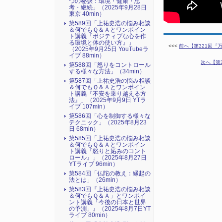
つの秘訣：環境・健康・思
考・継続」（2025年9月28日
東京 40min）
第589回「上祐史浩の悩み相談
＆何でもＱ＆Ａとワンポイン
ト講義『ポジティブな心を作
る環境と体の使い方』​」
<<<
前へ【第321回『
（2025年9月25日 YouTubeラ
イブ 88min）
次へ【第3
第588回「怒りをコントロール
する様々な方法」（34min）
第587回「上祐史浩の悩み相談
＆何でもＱ＆Ａとワンポイン
ト講義『不安を乗り越える方
法』​」（2025年9月9日 YTラ
イブ 107min）
第586回「心を制御する様々な
テクニック」（2025年8月23
日 68min）
第585回「上祐史浩の悩み相談
＆何でもＱ＆Ａとワンポイン
ト講義『怒りと妬みのコント
ロール』​」（2025年8月27日
YTライブ 96min）
第584回「仏陀の教え：縁起の
法とは」（26min）
第583回『上祐史浩の悩み相談
＆何でもＱ＆Ａ」とワンポイ
ント講義「今後の日本と世界
の予測」』（2025年8月7日YT
ライブ 80min）