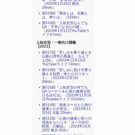
（2024年1月20日 横浜
29min）
第519回『運命とは、宗教と
は、神とは』（32min）
第518回『上祐史浩なんでも
QA・不幸になる心の癖』
（2024年1月11日YouTubeラ
イブ 67min）
上祐史浩・一般向け講義
【2023】
第517回『苦しみを乗り越える
仏教心理学の奥義と、なんで
もQA』（2023年12月14日
YouTubeライブ 74min）
第516回『苦しみに負けず乗り
越える知恵：体と心のリセッ
ト』（2023年12月3日
28min）
第515回『上祐史浩の何でも
QAコーナー＆心身の健康を助
ける歩行法』（2023年11月16
日Youtubeライブ 101min）
第514回「身体ヨーガと心身の
健康と心の安定」（2023年11
月5日 大阪 20min）
第513回『心身の健康と悟りの
境地をもたらす「ヨーガ歩行
瞑想」の解説』（2023年10月
29日 東京 40分）