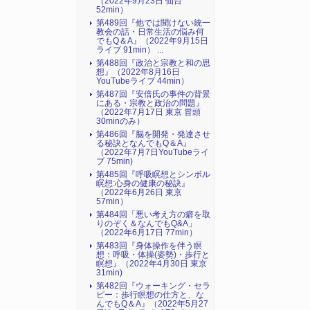
（2022年9月23日 仙台
52min）
第489回『他では聞けない統一
教会の話・日常生活の悩み何
でもQ＆A』（2022年9月15日
ライブ 91min） ...
第488回『政治と宗教と和の思
想』（2022年8月16日
YouTubeライブ 44min）
第487回『安倍氏の事件の背景
にある・宗教と政治の問題』
（2022年7月17日 東京 冒頭
30minのみ）
第486回『脳を開発・発達させ
る秘訣となんでもQ＆A』
（2022年7月7日YouTubeライ
ブ 75min)
第485回『呼吸瞑想とシンボル
瞑想:心身の健康の秘訣』
（2022年6月26日 東京
57min）
第484回「悪い考え方の癖を取
りのぞく＆なんでもQ&A」
（2022年6月17日 77min）
第483回『身体操作を伴う瞑
想：呼吸・体操(姿勢)・歩行と
瞑想』（2022年4月30日 東京
31min)
第482回『ウォーキング・セラ
ピー：歩行瞑想の仕方と、な
んでもQ＆A』（2022年5月27