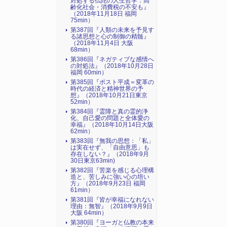
対処する仏陀の人生哲学：高
齢化社会・消費税の不安も』
（2018年11月18日 福岡
75min）
第387回『人類の未来を予見す
る諸思想と心の制御の精髄』
（2018年11月4日 大阪
68min）
第386回『ネガティブな感情へ
の対処法』（2018年10月28日
福岡 60min）
第385回『ポスト平成＝変革の
時代の経済と精神世界の予
想』（2018年10月21日東京
52min）
第384回『霊障と真の霊的浄
化、自己愛の問題と全体愛の
幸福』（2018年10月14日大阪
62min）
第383回『無我の思想：「私」
は実在せず、「自由意思」も
存在しない？』（2018年9月
30日東京63min)
第382回『苦楽を感じる心理構
造と、苦しみに強い心の培い
方』（2018年9月23日 福岡
61min）
第381回『皆が幸福になれない
理由：無智』（2018年9月9日
大阪 64min）
第380回『ヨーガと仏教の本来