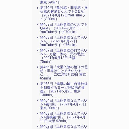
東京 69min）
第470回『孤独感・罪悪感・挫
折感の解消＆なんでもQ＆A』
（2021年8月12日YouTubeラ
イブ 90mi）
第469回『上祐史浩のなんでも
Q＆A』（2021年7月25日
YouTubeライブ 70min）
第468回『上祐史浩なんでもQ
＆A』（2021年6月27日
YouTubeライブ 76min）
第467回『上祐史浩の何でもQ
＆A・万物一体の一元の思想』
（2021年6月13日 大阪
75min）
第466回『大乗仏教の悟りの思
想：世界は生ける大いなる
仏」』（2021年5月30日 東京
65min)
第465回『健康の鍵：自律神経
を制御するヨーガ呼吸法の奥
義』（2021年5月2日 東京
130min）
第464回『上祐史浩なんでもQ
＆A第3回』（2021年4月25日
東京 90min）
第463回『上祐史浩なんでもQ
＆A講義第2回』（2021年4月
11日 大阪 92min）
第462回『上祐史浩なんでもQ