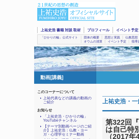
上祐史浩 書籍 対談 取材
プロフィール
イベント予定
「ひかりの輪」公式サイト
団体の概要
思想と実践
仏教思想
オウムの清算
イベント予定
指導
動画[講義]
このコーナーについて
上祐代表などの講義の動画の
上祐史浩・一
ご紹介
お知らせ
「上祐史浩・ひかりの輪」
YouTubeチャンネル
第322
【テーマ別動画ページのご紹
は自己特別視
介】上祐史浩：仏教・ヨー
ガ・心理学セミナー動画
（2017年