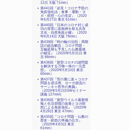
12日 大阪 71min）
第441回『必見！コロナ予防の
免疫強化法：食事・運動・ヨ
ガ・瞑想・心の安定』（2020
年6月27日 東京 61min）
第440回『日本のコロナ封じ成
功の背景に疫病神を祭る共存
文化・自然免疫が鍵』（2020
年6月14日 大阪 79min）
第439回『時の輪の法則・周期
説の総合解説：コロナ問題・
五輪延期も予見した仏教最後
の秘宝』（2020年5月31日 東
京 88min）
第438回『新型コロナの諸問題
を解決する万物一体の一元思
想』（2020年5月10日 東京
60min）
第437回『苦の裏に楽＝コロナ
問題を逆活用、ヨーガ源流の
サーンキャ哲学の奥義』
（2020年5月2日GWセミナー
講義 127min)
第436回『新型ウイルス最新情
報と生活習慣の改善とヨガ瞑
想による免疫強化』（2020年
4月26日 東京 47min）
第435回『コロナ問題・仏教の
歴史・瞑想の準備の仕方』
（2020年4月5日 東京
61min）