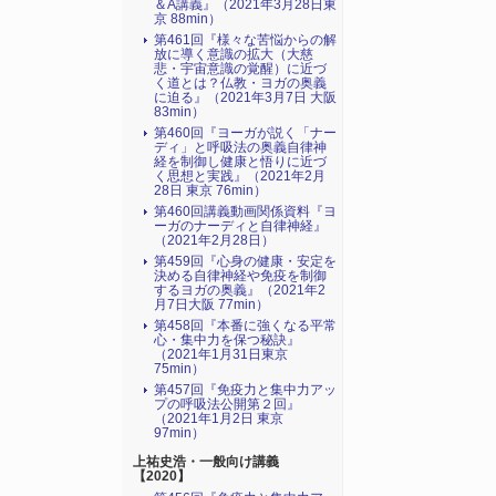
＆A講義』（2021年3月28日東
京 88min）
第461回『様々な苦悩からの解
放に導く意識の拡大（大慈
悲・宇宙意識の覚醒）に近づ
く道とは？仏教・ヨガの奥義
に迫る』（2021年3月7日 大阪
83min）
第460回『ヨーガが説く「ナー
ディ」と呼吸法の奥義自律神
経を制御し健康と悟りに近づ
く思想と実践』（2021年2月
28日 東京 76min）
第460回講義動画関係資料『ヨ
ーガのナーディと自律神経』
（2021年2月28日）
第459回『心身の健康・安定を
決める自律神経や免疫を制御
するヨガの奥義』（2021年2
月7日大阪 77min）
第458回『本番に強くなる平常
心・集中力を保つ秘訣』
（2021年1月31日東京
75min）
第457回『免疫力と集中力アッ
プの呼吸法公開第２回』
（2021年1月2日 東京
97min）
上祐史浩・一般向け講義
【2020】